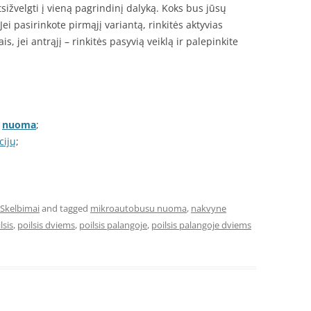
sižvelgti į vieną pagrindinį dalyką. Koks bus jūsų
Jei pasirinkote pirmąjį variantą, rinkitės aktyvias
, jei antrąjį – rinkitės pasyvią veiklą ir palepinkite
ų
nuoma
;
cijų
;
Skelbimai
and tagged
mikroautobusu nuoma
,
nakvyne
lsis
,
poilsis dviems
,
poilsis palangoje
,
poilsis palangoje dviems