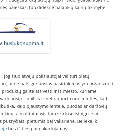
ynės paieškas, tuo didesnė palankių kainų tikimybė.
 jog šiuo atveju poilsiautojai vėl turi platų
ažiau, bene pats geriausias pasirinkimas yra organizuoti
roduktų galite atsivežti ir iš miesto, kuriame
svarbiausia – poilsis ir net nupurto nuo minties, kad
ibutika, kaip pjaustymo lentelė, puodas ar daržovių
irinkimas- maitinimasis tam skirtose įstaigose ar
s pusryčiais, pietumis bei vakariene. Belieka ik
goje
bus iš tiesų nepakartojamas…