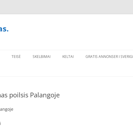
as.
TEISĖ
SKELBIMAI
KELTAI
GRATIS ANNONSER I SVERIG
as poilsis Palangoje
langoje
i