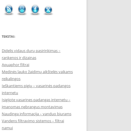
TEKSTAI:
Didelis vidaus durų pasirinkimas –
rankenos ir dizainas
Aquaphor filtrai
Medinės lauko žaidimų aikštelės vaikams
reikalingos
Ieškantiems pigių – vasarinės padangos
internetu
Įsigijote vasarines padangas internetu –
įmanomas nebrangus montavimas
Naudinga informacija – vanduo biurams
Vandens filtravimo sistemos – filtrai
namui