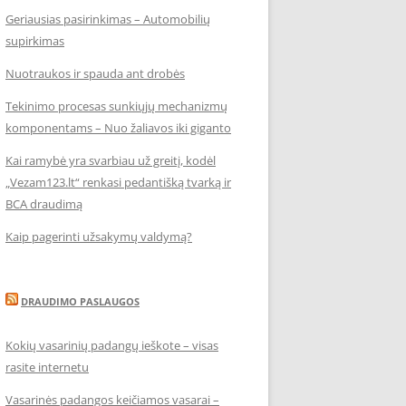
Geriausias pasirinkimas – Automobilių
supirkimas
Nuotraukos ir spauda ant drobės
Tekinimo procesas sunkiųjų mechanizmų
komponentams – Nuo žaliavos iki giganto
Kai ramybė yra svarbiau už greitį, kodėl
„Vezam123.lt“ renkasi pedantišką tvarką ir
BCA draudimą
Kaip pagerinti užsakymų valdymą?
DRAUDIMO PASLAUGOS
Kokių vasarinių padangų ieškote – visas
rasite internetu
Vasarinės padangos keičiamos vasarai –