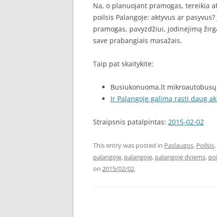
Na, o planuojant pramogas, tereikia at
poilsis Palangoje: aktyvus ar pasyvus? 
pramogas, pavyzdžiui, jodinėjimą žirgais
save prabangiais masažais.
Taip pat skaitykite:
Busiukonuoma.lt mikroautobus
Ir Palangoje galima rasti daug ak
Straipsnis patalpintas:
2015-02-02
This entry was posted in
Paslaugos
,
Poilsis
,
palangoje
,
palangoje
,
palangoje dviems
,
poi
on
2015/02/02
.