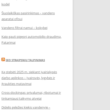
kodėl
Šiuolaikiškas pasirinkimas – vandens
aparatai ofisui
Vandens filtrai namui – kokybei
Kaip gauti pigesnį automobilio draudimą.
Patarimai
SEO STRAIPSNIU TALPINIMAS
Ką stebėti 2025 m. siekiant įvairialypės
darbo aplinkos – Įvairovės, lygybės ir
įtraukties matavimai
Cross-dockingas: privalumai, ribotumai ir
tinkamiausi taikymo atvejai
Didelis geležies kiekis vandenyje –