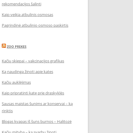
rekomendacijos šalinti
Kaip veikia atbulinis osmosas
Pagrindinė atbulinio osmoso paskirtis
ZOO PREKES
Kačių skiepai – vakcinacijos grafikas
Ką naudinga žinoti apie kates
Kačių auklėjimas
Kaip pripratinti katę prie draskyklės
Sausas maistas šunims ar konservai – ką
rinktis
Blogas kvapas iš šuns burnos – Halitozė
Kačių mityba – ką svarbu žinoti