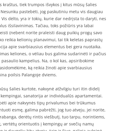
s kraštus, tiek trumpos išvykos į kitus mūsų šalies
. Nesunku pastebėti, jog paskutiniu metu vis daugiau
is dėlto, yra ir tokių, kurie dar nedrįsta to daryti, nes
alus išsilavinimas. Tačiau, toks požiūris yra labai
keisti (nebent norite praleisti daug puikių progų savo
ko reikia kelionių planavimui, tai tik keletas paprastų
macija apie svarbiausius elementus bei gera nuotaika.
limas keliones, o vėliau bus galima sudarinėti ir pačius
 pasaulio kampelius. Na, o kol kas, apsiribokime
asidomėkime, ką reikia žinoti apie svarbiausius
ina poilsis Palangoje dviems.
ų šalies kurtote, nakvynė atžvilgiu turi itin didelį
, kempingai, sanatorija ar individualūs apartamentai.
kalbėti apie nakvynės tipų privalumus bei trūkumus
ntuoti esmę, galima pabrėžti, jog tuo atveju, jei norite,
abanga, derėtų rintis viešbutį, tuo tarpu, norintiems,
 vertėtų orientuotis į kempingų ar svečių namų
 ir daugeliu kitų atvejų, taip ir šiuo, galioja auksinė