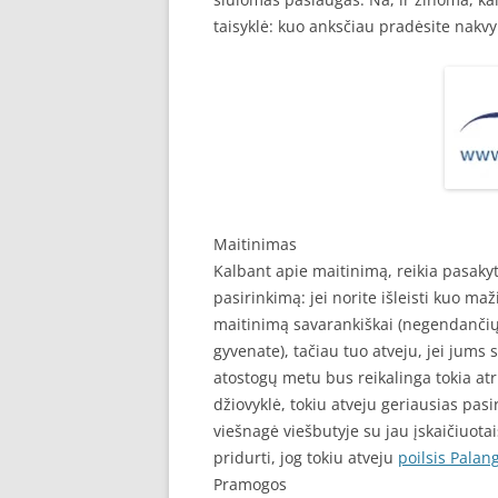
taisyklė: kuo anksčiau pradėsite nakv
Maitinimas
Kalbant apie maitinimą, reikia pasakyti,
pasirinkimą: jei norite išleisti kuo m
maitinimą savarankiškai (negendančių p
gyvenate), tačiau tuo atveju, jei jums 
atostogų metu bus reikalinga tokia atr
džiovyklė, tokiu atveju geriausias pas
viešnagė viešbutyje su jau įskaičiuotai
pridurti, jog tokiu atveju
poilsis Palan
Pramogos