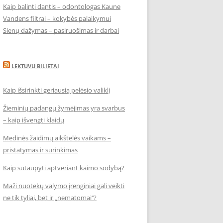
Kaip balinti dantis – odontologas Kaune
Vandens filtrai – kokybės palaikymui
Sienų dažymas – pasiruošimas ir darbai
LEKTUVU BILIETAI
Kaip išsirinkti geriausią pelėsio valiklį
Žieminių padangų žymėjimas yra svarbus
– kaip išvengti klaidų
Medinės žaidimų aikštelės vaikams –
pristatymas ir surinkimas
Kaip sutaupyti aptveriant kaimo sodybą?
Maži nuotekų valymo įrenginiai gali veikti
ne tik tyliai, bet ir „nematomai‘‘?