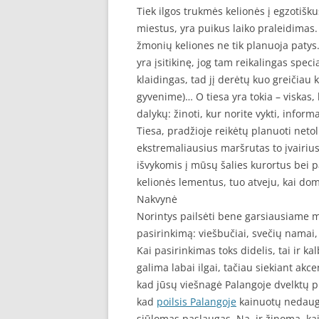
Tiek ilgos trukmės kelionės į egzotišku
SEO STRAIPSNIU TALPINIMAS
miestus, yra puikus laiko praleidimas
žmonių keliones ne tik planuoja patys. V
SEO STRAIPSNIU TALPINIMAS
yra įsitikinę, jog tam reikalingas speci
klaidingas, tad jį derėtų kuo greičiau 
gyvenime)… O tiesa yra tokia – viskas, 
dalykų: žinoti, kur norite vykti, infor
Tiesa, pradžioje reikėtų planuoti neto
ekstremaliausius maršrutas to įvairius
išvykomis į mūsų šalies kurortus bei p
kelionės lementus, tuo atveju, kai dom
Nakvynė
Norintys pailsėti bene garsiausiame mūs
pasirinkimą: viešbučiai, svečių namai
Kai pasirinkimas toks didelis, tai ir 
galima labai ilgai, tačiau siekiant akce
kad jūsų viešnagė Palangoje dvelktų pr
kad
poilsis Palangoje
kainuotų nedaug,
siūlomas paslaugas. Na, ir žinoma, kaip