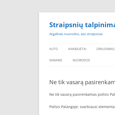
Skip
to
content
Straipsnių talpinim
Atgalinės nuorodos, seo straipsniai
AUTO
AVIABILIETAI
DRAUDIMAS
VAIKAMS
NUORODOS
POPULIARIAUSI
Ne tik vasarą pasirenkam
PADANGOS PIGIAU
PERKU PADANGAS
Ne tik vasarą pasirenkamas poilsis Pa
NAUJOS PADANGOS
Poilsis Palangoje: svarbiausi elementa
PIGIOS PADANGOS