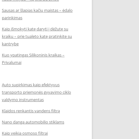
Sausas ar šlapias kačių maistas – ėdalo
parinkimas
Kaip išmokyti katę daryti į dėžutę su
kraiku – prie tualeto katę pratinkite su
kantrybe
Kuo ypatingas Silikoninis kraikas –
Privalumai
Auto supirkimas kaip efektyvus
transporto priemonės gyvavimo ciklo
valdymo instrumentas
Klaidos renkantis vandens filtrą
Nano danga automobilio stiklams
Kaip veikia osmoso filtrai