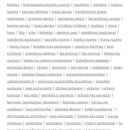
klojimui
|
kiek kainuoja pastoliu nuoma
|
naujienos
|
statybos
|
įrangos
nuoma
|
pamatu liejimas
|
stato namus
|
kanalizacijos kvapo
naikinimas
|
griovimo darbai
|
samotines plytos
|
keramikines cerpes
|
betono cerpes
|
stogo danga
|
grindinio trinkeles
|
multipor
|
ytong
|
haus
|
fibo
|
arko
|
blokeliai
|
akmens vata
|
statybines medziagos
|
statybinės paslaugos
|
pastoliu nuoma
|
įrankių nuoma
|
kranu nuoma
|
kietas kuras
|
buhalterines paslaugos
|
svetainių kūrimas
|
kaip
prižiūrėti
|
indaploviu tabletes
|
bio enzimai
|
bio enzimai
|
bakterijos
starwax
|
bakterijos valymo įrenginiams
|
buhalterine apskaita
|
geriausia danga
|
čerpės
|
skirtumai
|
taxi vilniuje
|
indaploves
|
langu
skystis
|
vokietija lietuva mikriukai
|
maudymosi kostiumėliai
|
uabpersonalas.lt
|
pigiausias automobilio draudimas
|
populiari
paslauga
|
kaip sutrumpinti
|
iššūkiai kelionėje
|
vežame
|
vežami
keleiviai
|
kas veža
|
taisyklės ir pareigos
|
ieškote kas parvežtų
|
berlynas, hamburgas, hanoveris
|
kelionės vasarą
|
geriau nei
autobusu
|
kam pirmenybė
|
atkreipti dėmesį
|
kodėl populiarios
|
į
dortmundą ar mincheną
|
kaip pasiruošti
|
žinome kas veža
|
nuo ko
priklauso
|
paslaugos
|
paslaugos
|
procesas
|
mitai ir paneigimai
|
ką
prarandate
|
informacija
|
aktualiausi klausimai
|
kaip teisingai