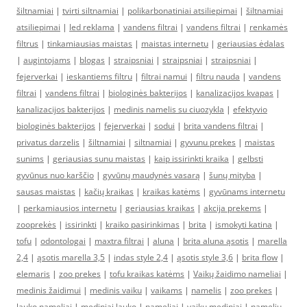
šiltnamiai
|
tvirti siltnamiai
|
polikarbonatiniai atsiliepimai
|
šiltnamiai
atsiliepimai
|
led reklama
|
vandens filtrai
|
vandens filtrai
|
renkamės
filtrus
|
tinkamiausias maistas
|
maistas internetu
|
geriausias ėdalas
|
augintojams
|
blogas
|
straipsniai
|
straipsniai
|
straipsniai
|
fejerverkai
|
ieskantiems filtru
|
filtrai namui
|
filtru nauda
|
vandens
filtrai
|
vandens filtrai
|
biologinės bakterijos
|
kanalizacijos kvapas
|
kanalizacijos bakterijos
|
medinis namelis su ciuozykla
|
efektyvio
biologinės bakterijos
|
fejerverkai
|
sodui
|
brita vandens filtrai
|
privatus darzelis
|
šiltnamiai
|
siltnamiai
|
gyvunu prekes
|
maistas
sunims
|
geriausias sunu maistas
|
kaip issirinkti kraika
|
gelbsti
gyvūnus nuo karščio
|
gyvūnų maudynės vasarą
|
šunų mityba
|
sausas maistas
|
kačių kraikas
|
kraikas katėms
|
gyvūnams internetu
|
perkamiausios internetu
|
geriausias kraikas
|
akcija prekems
|
zooprekės
|
issirinkti
|
kraiko pasirinkimas
|
brita
|
ismokyti katina
|
tofu
|
odontologai
|
maxtra filtrai
|
aluna
|
brita aluna ąsotis
|
marella
2,4
|
ąsotis marella 3,5
|
indas style 2,4
|
ąsotis style 3,6
|
brita flow
|
elemaris
|
zoo prekes
|
tofu kraikas katėms
|
Vaikų žaidimo nameliai
|
medinis žaidimui
|
medinis vaiku
|
vaikams
|
namelis
|
zoo prekes
|
lauko nameliai
|
mediniai lauko
|
nameliai
|
vaiku mediniai
|
nameliu