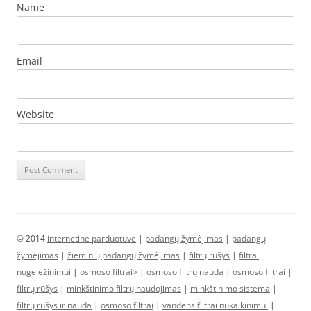
Name
Email
Website
© 2014
internetine parduotuve
|
padangų žymėjimas
|
padangų
žymėjimas
|
žieminių padangų žymėjimas
|
filtrų rūšys
|
filtrai
nugeležinimui
|
osmoso filtrai> |
osmoso filtrų nauda
|
osmoso filtrai
|
filtrų rūšys
|
minkštinimo filtrų naudojimas
|
minkštinimo sistema
|
filtrų rūšys ir nauda
|
osmoso filtrai
|
vandens filtrai nukalkinimui
|