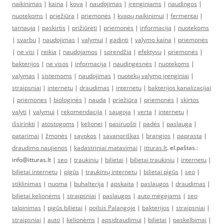
naikinimas
|
kaina
|
kova
|
naudojimas
|
įrenginiams
|
naudingos
|
nuotekoms
|
priežiūra
|
priemonės
|
kvapų naikinimui
|
fermentai
|
tarnauja
|
paskirtis
|
prižiūrėti
|
priemonės
|
informacija
|
nuotekoms
|
svarbu
|
naudojimas
|
valymui
|
gadinti
|
valymo kaina
|
priemonės
|
ne visi
|
reikia
|
naudojamos
|
sprendžia
|
efektyvu
|
priemonės
|
bakterijos
|
ne visos
|
informacija
|
naudingesnės
|
nuotekoms
|
valymas
|
sistemoms
|
naudojimas
|
nuotekų valymo įrenginiai
|
straipsniai
|
internetu
|
draudimas
|
internetu
|
bakterijos kanalizacijai
|
priemones
|
biologinės
|
nauda
|
priežiūra
|
priemonės
|
skirtos
valyti
|
valymui
|
rekomendacija
|
saugoja
|
verta
|
internetu
|
išsirinkti
|
atostogoms
|
kelionei
|
pasiruošti
|
padės
|
paslauga
|
patarimai
|
žmonės
|
sąvokos
|
savanoriškas
|
brangios
|
paprasta
|
draudimo naujienos
|
kadastriniai matavimai
|
itturas.lt
. el.paštas.:
info@itturas.lt |
seo
|
traukiniu
|
bilietai
|
bilietai traukiniu
|
internetu
|
bilietai internetu
|
pigūs
|
traukinių internetu
|
bilietai pigūs
|
seo
|
stiklinimas
|
nuoma
|
buhalterija
|
apskaita
|
paslaugos
|
draudimas
|
bilietai kelionėms
|
straipsniai
|
paslaugos
|
auto mėgėjams
|
seo
talpinimas
|
pigūs bilietai
|
poilsis Palangoje
|
bakterijos
|
straipsniai
|
straipsniai
|
auto
|
kelionėms
|
apsidraudimui
|
bilietai
|
paskelbimai
|