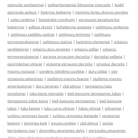
stipruolis atsiliepimai
|
polikarbonatiniai šiltnamiai stipruolis
|
kodel
atsiranda pelesis
|
listerijos bakterija
|
zieminio langu skyscio savybes
|
vaiku zaidimui
|
bioloģiskie risinājumi
|
geriausios kanalizacijos
bakterijos
|
adblue skystis
|
buhalterine apskaita
|
saldytuvu rankenos
|
saldytuvu saldikliu stalciai
|
saldytuvu lentynos
|
saldytuvu
termoreguliatoriai
|
saldytuvu stalciai
|
kaitinimo elementai
|
orkaiciu
ventiliatoriai
|
orkaiciu duru tarpines
|
orkaiciu stiklai
|
orkaiciu
termoreguliatoriai
|
parama privaciam darzeliui
|
darzeliai gelbeja
|
pasirinkimas vilniuje
|
ieskome geriausio darzelio
|
privatus darzelis
|
masinu voztuvai
|
vandens isleidimo siurbliai
|
duru stiklai
|
seo
straipsniu talpinimas
|
skalbimo masinu bugnai
|
skalbimo masinu
amortizatoriai
|
duru tarpines
|
cbd aliejus
|
itempiamu lubu
privalumai
|
lubu kaina netrukdo
|
kiek kainuoja itempiamos lubos
|
itempiamos lubos kaina
|
kiek kainuoja itempiamos
|
kiek kainuoja
lubos
|
lubu kainos
|
lubu rusys vilniuje
|
lubos vilniuje
|
siltnamiai
|
turbinu remontas kaune
|
turbinu remontas klaipeda
|
straipsniai
katems
|
laiminga kate
|
gyvunu prekes
|
cbd aliejus
|
zaislai
berniukams nuo
|
dziovykliu atsargines dalys
|
gartraukiu atsargines
dalys
|
bosch buitines technikos atsargines dalys
|
vidinis