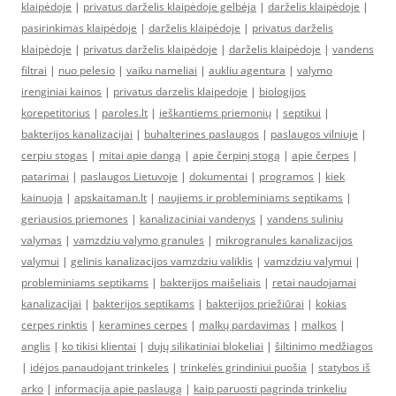
klaipėdoje
|
privatus darželis klaipėdoje gelbėja
|
darželis klaipėdoje
|
pasirinkimas klaipėdoje
|
darželis klaipėdoje
|
privatus darželis
klaipėdoje
|
privatus darželis klaipėdoje
|
darželis klaipėdoje
|
vandens
filtrai
|
nuo pelesio
|
vaiku nameliai
|
aukliu agentura
|
valymo
irenginiai kainos
|
privatus darzelis klaipedoje
|
biologijos
korepetitorius
|
paroles.lt
|
ieškantiems priemonių
|
septikui
|
bakterijos kanalizacijai
|
buhalterines paslaugos
|
paslaugos vilniuje
|
cerpiu stogas
|
mitai apie dangą
|
apie čerpinį stogą
|
apie čerpes
|
patarimai
|
paslaugos Lietuvoje
|
dokumentai
|
programos
|
kiek
kainuoja
|
apskaitaman.lt
|
naujiems ir probleminiams septikams
|
geriausios priemones
|
kanalizaciniai vandenys
|
vandens suliniu
valymas
|
vamzdziu valymo granules
|
mikrogranules kanalizacijos
valymui
|
gelinis kanalizacijos vamzdziu valiklis
|
vamzdziu valymui
|
probleminiams septikams
|
bakterijos maišeliais
|
retai naudojamai
kanalizacijai
|
bakterijos septikams
|
bakterijos priežiūrai
|
kokias
cerpes rinktis
|
keramines cerpes
|
malkų pardavimas
|
malkos
|
anglis
|
ko tikisi klientai
|
dujų silikatiniai blokeliai
|
šiltinimo medžiagos
|
idėjos panaudojant trinkeles
|
trinkelės grindiniui puošia
|
statybos iš
arko
|
informacija apie paslaugą
|
kaip paruosti pagrinda trinkeliu