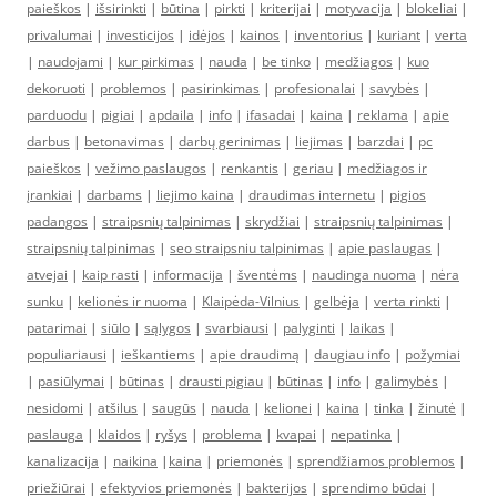
paieškos
|
išsirinkti
|
būtina
|
pirkti
|
kriterijai
|
motyvacija
|
blokeliai
|
privalumai
|
investicijos
|
idėjos
|
kainos
|
inventorius
|
kuriant
|
verta
|
naudojami
|
kur pirkimas
|
nauda
|
be tinko
|
medžiagos
|
kuo
dekoruoti
|
problemos
|
pasirinkimas
|
profesionalai
|
savybės
|
parduodu
|
pigiai
|
apdaila
|
info
|
ifasadai
|
kaina
|
reklama
|
apie
darbus
|
betonavimas
|
darbų gerinimas
|
liejimas
|
barzdai
|
pc
paieškos
|
vežimo paslaugos
|
renkantis
|
geriau
|
medžiagos ir
įrankiai
|
darbams
|
liejimo kaina
|
draudimas internetu
|
pigios
padangos
|
straipsnių talpinimas
|
skrydžiai
|
straipsnių talpinimas
|
straipsnių talpinimas
|
seo straipsniu talpinimas
|
apie paslaugas
|
atvejai
|
kaip rasti
|
informacija
|
šventėms
|
naudinga nuoma
|
nėra
sunku
|
kelionės ir nuoma
|
Klaipėda-Vilnius
|
gelbėja
|
verta rinkti
|
patarimai
|
siūlo
|
sąlygos
|
svarbiausi
|
palyginti
|
laikas
|
populiariausi
|
ieškantiems
|
apie draudimą
|
daugiau info
|
požymiai
|
pasiūlymai
|
būtinas
|
drausti pigiau
|
būtinas
|
info
|
galimybės
|
nesidomi
|
atšilus
|
saugūs
|
nauda
|
kelionei
|
kaina
|
tinka
|
žinutė
|
paslauga
|
klaidos
|
ryšys
|
problema
|
kvapai
|
nepatinka
|
kanalizacija
|
naikina
|
kaina
|
priemonės
|
sprendžiamos problemos
|
priežiūrai
|
efektyvios priemonės
|
bakterijos
|
sprendimo būdai
|