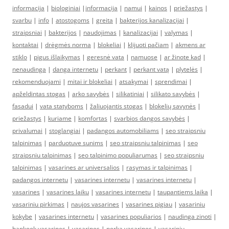
informacija
|
biologiniai
|
informacija
|
namui
|
kainos
|
priežastys
|
svarbu
|
info
|
atostogoms
|
greita
|
bakterijos kanalizacijai
|
straipsniai
|
bakterijos
|
naudojimas
|
kanalizacijai
|
valymas
|
kontaktai
|
drėgmės norma
|
blokeliai
|
klijuoti pačiam
|
akmens ar
stiklo
|
pigus išlaikymas
|
geresnė vata
|
namuose
|
ar žinote kad
|
nenaudinga
|
danga internetu
|
perkant
|
perkant vatą
|
plytelės
|
rekomenduojami
|
mitai ir blokeliai
|
atsakymai
|
sprendimai
|
apželdintas stogas
|
arko savybės
|
silikatiniai
|
silikato savybės
|
fasadui
|
vata statyboms
|
žaliuojantis stogas
|
blokelių savynės
|
priežastys
|
kuriame
|
komfortas
|
svarbios dangos savybės
|
privalumai
|
stoglangiai
|
padangos automobiliams
|
seo straipsniu
talpinimas
|
parduotuve sunims
|
seo straipsniu talpinimas
|
seo
straipsniu talpinimas
|
seo talpinimo populiarumas
|
seo straipsniu
talpinimas
|
vasarines ar universalios
|
rasymas ir talpinimas
|
padangos internetu
|
vasarines internetu
|
vasarines internetu
|
vasarines
|
vasarines laiku
|
vasarines internetu
|
taupantiems laika
|
vasariniu pirkimas
|
naujos vasarines
|
vasarines pigiau
|
vasariniu
kokybe
|
vasarines internetu
|
vasarines populiarios
|
naudinga zinoti
|
hankook vasarines
|
vasarines
|
perka vasarines
|
vasariniu