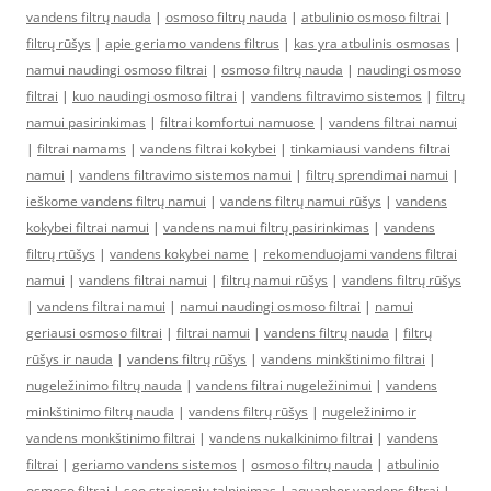
vandens filtrų nauda
|
osmoso filtrų nauda
|
atbulinio osmoso filtrai
|
filtrų rūšys
|
apie geriamo vandens filtrus
|
kas yra atbulinis osmosas
|
namui naudingi osmoso filtrai
|
osmoso filtrų nauda
|
naudingi osmoso
filtrai
|
kuo naudingi osmoso filtrai
|
vandens filtravimo sistemos
|
filtrų
namui pasirinkimas
|
filtrai komfortui namuose
|
vandens filtrai namui
|
filtrai namams
|
vandens filtrai kokybei
|
tinkamiausi vandens filtrai
namui
|
vandens filtravimo sistemos namui
|
filtrų sprendimai namui
|
ieškome vandens filtrų namui
|
vandens filtrų namui rūšys
|
vandens
kokybei filtrai namui
|
vandens namui filtrų pasirinkimas
|
vandens
filtrų rtūšys
|
vandens kokybei name
|
rekomenduojami vandens filtrai
namui
|
vandens filtrai namui
|
filtrų namui rūšys
|
vandens filtrų rūšys
|
vandens filtrai namui
|
namui naudingi osmoso filtrai
|
namui
geriausi osmoso filtrai
|
filtrai namui
|
vandens filtrų nauda
|
filtrų
rūšys ir nauda
|
vandens filtrų rūšys
|
vandens minkštinimo filtrai
|
nugeležinimo filtrų nauda
|
vandens filtrai nugeležinimui
|
vandens
minkštinimo filtrų nauda
|
vandens filtrų rūšys
|
nugeležinimo ir
vandens monkštinimo filtrai
|
vandens nukalkinimo filtrai
|
vandens
filtrai
|
geriamo vandens sistemos
|
osmoso filtrų nauda
|
atbulinio
osmoso filtrai
|
seo straipsniu talpinimas
|
aquaphor vandens filtrai
|