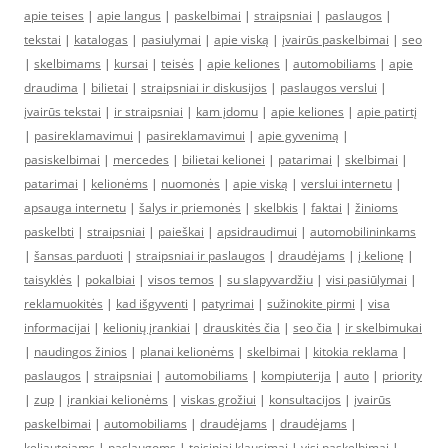
apie teises
|
apie langus
|
paskelbimai
|
straipsniai
|
paslaugos
|
tekstai
|
katalogas
|
pasiulymai
|
apie viską
|
įvairūs paskelbimai
|
seo
|
skelbimams
|
kursai
|
teisės
|
apie keliones
|
automobiliams
|
apie
draudima
|
bilietai
|
straipsniai ir diskusijos
|
paslaugos verslui
|
įvairūs tekstai
|
ir straipsniai
|
kam įdomu
|
apie keliones
|
apie patirtį
|
pasireklamavimui
|
pasireklamavimui
|
apie gyvenimą
|
pasiskelbimai
|
mercedes
|
bilietai kelionei
|
patarimai
|
skelbimai
|
patarimai
|
kelionėms
|
nuomonės
|
apie viską
|
verslui internetu
|
apsauga internetu
|
šalys ir priemonės
|
skelbkis
|
faktai
|
žinioms
paskelbti
|
straipsniai
|
paieškai
|
apsidraudimui
|
automobilininkams
|
šansas parduoti
|
straipsniai ir paslaugos
|
draudėjams
|
į kelionę
|
taisyklės
|
pokalbiai
|
visos temos
|
su slapyvardžiu
|
visi pasiūlymai
|
reklamuokitės
|
kad išgyventi
|
patyrimai
|
sužinokite pirmi
|
visa
informacijai
|
kelionių įrankiai
|
drauskitės čia
|
seo čia
|
ir skelbimukai
|
naudingos žinios
|
planai kelionėms
|
skelbimai
|
kitokia reklama
|
paslaugos
|
straipsniai
|
automobiliams
|
kompiuterija
|
auto
|
priority
|
zup
|
įrankiai kelionėms
|
viskas grožiui
|
konsultacijos
|
įvairūs
paskelbimai
|
automobiliams
|
draudėjams
|
draudėjams
|
keliautojams
|
paslaugoms
|
teisiniai klausimai
|
visi paskelbimai
|