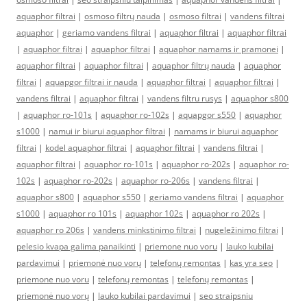
aquaphor filtrai
|
osmoso filtrų nauda
|
osmoso filtrai
|
vandens filtrai
aquaphor
|
geriamo vandens filtrai
|
aquaphor filtrai
|
aquaphor filtrai
|
aquaphor filtrai
|
aquaphor filtrai
|
aquaphor namams ir pramonei
|
aquaphor filtrai
|
aquaphor filtrai
|
aquaphor filtrų nauda
|
aquaphor
filtrai
|
aquapgor filtrai ir nauda
|
aquaphor filtrai
|
aquaphor filtrai
|
vandens filtrai
|
aquaphor filtrai
|
vandens filtru rusys
|
aquaphor s800
|
aquaphor ro-101s
|
aquaphor ro-102s
|
aquapgor s550
|
aquaphor
s1000
|
namui ir biurui aquaphor filtrai
|
namams ir biurui aquaphor
filtrai
|
kodel aquaphor filtrai
|
aquaphor filtrai
|
vandens filtrai
|
aquaphor filtrai
|
aquaphor ro-101s
|
aquaphor ro-202s
|
aquaphor ro-
102s
|
aquaphor ro-202s
|
aquaphor ro-206s
|
vandens filtrai
|
aquaphor s800
|
aquaphor s550
|
geriamo vandens filtrai
|
aquaphor
s1000
|
aquaphor ro 101s
|
aquaphor 102s
|
aquaphor ro 202s
|
aquaphor ro 206s
|
vandens minkstinimo filtrai
|
nugeležinimo filtrai
|
pelesio kvapa galima panaikinti
|
priemone nuo voru
|
lauko kubilai
pardavimui
|
priemonė nuo vorų
|
telefonų remontas
|
kas yra seo
|
priemone nuo voru
|
telefonų remontas
|
telefonų remontas
|
priemonė nuo vorų
|
lauko kubilai pardavimui
|
seo straipsniu