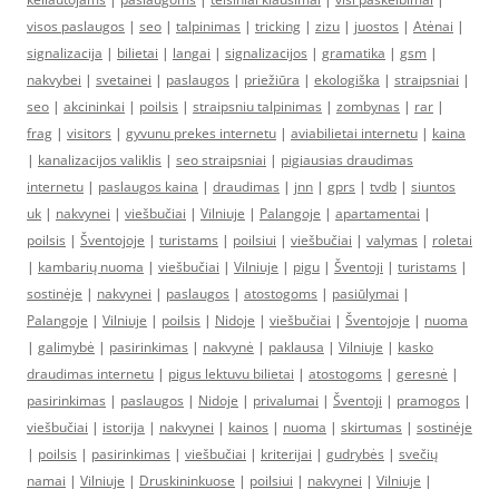
visos paslaugos
|
seo
|
talpinimas
|
tricking
|
zizu
|
juostos
|
Atėnai
|
signalizacija
|
bilietai
|
langai
|
signalizacijos
|
gramatika
|
gsm
|
nakvybei
|
svetainei
|
paslaugos
|
priežiūra
|
ekologiška
|
straipsniai
|
seo
|
akcininkai
|
poilsis
|
straipsniu talpinimas
|
zombynas
|
rar
|
frag
|
visitors
|
gyvunu prekes internetu
|
aviabilietai internetu
|
kaina
|
kanalizacijos valiklis
|
seo straipsniai
|
pigiausias draudimas
internetu
|
paslaugos kaina
|
draudimas
|
jnn
|
gprs
|
tvdb
|
siuntos
uk
|
nakvynei
|
viešbučiai
|
Vilniuje
|
Palangoje
|
apartamentai
|
poilsis
|
Šventojoje
|
turistams
|
poilsiui
|
viešbučiai
|
valymas
|
roletai
|
kambarių nuoma
|
viešbučiai
|
Vilniuje
|
pigu
|
Šventoji
|
turistams
|
sostinėje
|
nakvynei
|
paslaugos
|
atostogoms
|
pasiūlymai
|
Palangoje
|
Vilniuje
|
poilsis
|
Nidoje
|
viešbučiai
|
Šventojoje
|
nuoma
|
galimybė
|
pasirinkimas
|
nakvynė
|
paklausa
|
Vilniuje
|
kasko
draudimas internetu
|
pigus lektuvu bilietai
|
atostogoms
|
geresnė
|
pasirinkimas
|
paslaugos
|
Nidoje
|
privalumai
|
Šventoji
|
pramogos
|
viešbučiai
|
istorija
|
nakvynei
|
kainos
|
nuoma
|
skirtumas
|
sostinėje
|
poilsis
|
pasirinkimas
|
viešbučiai
|
kriterijai
|
gudrybės
|
svečių
namai
|
Vilniuje
|
Druskininkuose
|
poilsiui
|
nakvynei
|
Vilniuje
|