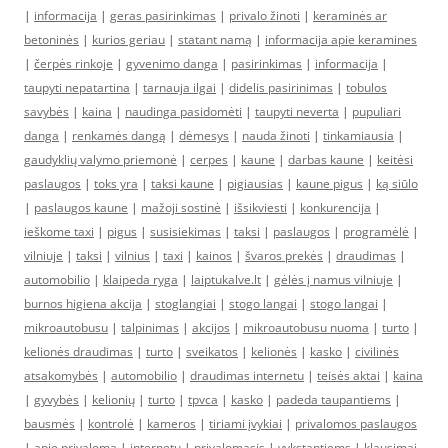
|
informacija
|
geras pasirinkimas
|
privalo žinoti
|
keraminės ar
betoninės
|
kurios geriau
|
statant namą
|
informacija apie keramines
|
čerpės rinkoje
|
gyvenimo danga
|
pasirinkimas
|
informacija
|
taupyti nepatartina
|
tarnauja ilgai
|
didelis pasirinimas
|
tobulos
savybės
|
kaina
|
naudinga pasidomėti
|
taupyti neverta
|
pupuliari
danga
|
renkamės dangą
|
dėmesys
|
nauda žinoti
|
tinkamiausia
|
gaudyklių valymo priemonė
|
cerpes
|
kaune
|
darbas kaune
|
keitėsi
paslaugos
|
toks yra
|
taksi kaune
|
pigiausias
|
kaune pigus
|
ką siūlo
|
paslaugos kaune
|
mažoji sostinė
|
išsikviesti
|
konkurencija
|
ieškome taxi
|
pigus
|
susisiekimas
|
taksi
|
paslaugos
|
programėlė
|
vilniuje
|
taksi
|
vilnius
|
taxi
|
kainos
|
švaros prekės
|
draudimas
|
automobilio
|
klaipeda ryga
|
laiptukalve.lt
|
gėlės į namus vilniuje
|
burnos higiena akcija
|
stoglangiai
|
stogo langai
|
stogo langai
|
mikroautobusu
|
talpinimas
|
akcijos
|
mikroautobusu nuoma
|
turto
|
kelionės draudimas
|
turto
|
sveikatos
|
kelionės
|
kasko
|
civilinės
atsakomybės
|
automobilio
|
draudimas internetu
|
teisės aktai
|
kaina
|
gyvybės
|
kelionių
|
turto
|
tpvca
|
kasko
|
padeda taupantiems
|
bausmės
|
kontrolė
|
kameros
|
tiriami įvykiai
|
privalomos paslaugos
|
apie privalomą
|
internetu
|
privalomasis
|
vykstantiems
|
klausimai