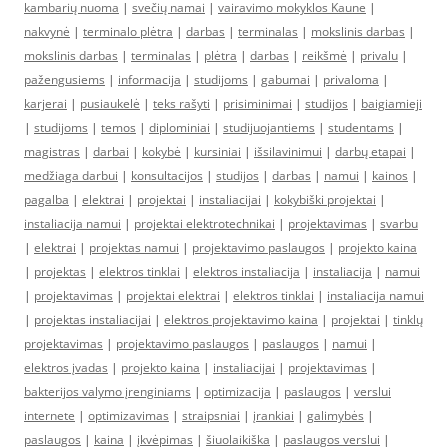
kambarių nuoma
|
svečių namai
|
vairavimo mokyklos Kaune
|
nakvynė
|
terminalo plėtra
|
darbas
|
terminalas
|
mokslinis darbas
|
mokslinis darbas
|
terminalas
|
plėtra
|
darbas
|
reikšmė
|
privalu
|
pažengusiems
|
informacija
|
studijoms
|
gabumai
|
privaloma
|
karjerai
|
pusiaukelė
|
teks rašyti
|
prisiminimai
|
studijos
|
baigiamieji
|
studijoms
|
temos
|
diplominiai
|
studijuojantiems
|
studentams
|
magistras
|
darbai
|
kokybė
|
kursiniai
|
išsilavinimui
|
darbų etapai
|
medžiaga darbui
|
konsultacijos
|
studijos
|
darbas
|
namui
|
kainos
|
pagalba
|
elektrai
|
projektai
|
instaliacijai
|
kokybiški projektai
|
instaliacija namui
|
projektai elektrotechnikai
|
projektavimas
|
svarbu
|
elektrai
|
projektas namui
|
projektavimo paslaugos
|
projekto kaina
|
projektas
|
elektros tinklai
|
elektros instaliacija
|
instaliacija
|
namui
|
projektavimas
|
projektai elektrai
|
elektros tinklai
|
instaliacija namui
|
projektas instaliacijai
|
elektros projektavimo kaina
|
projektai
|
tinklų
projektavimas
|
projektavimo paslaugos
|
paslaugos
|
namui
|
elektros įvadas
|
projekto kaina
|
instaliacijai
|
projektavimas
|
bakterijos valymo įrenginiams
|
optimizacija
|
paslaugos
|
verslui
internete
|
optimizavimas
|
straipsniai
|
įrankiai
|
galimybės
|
paslaugos
|
kaina
|
įkvėpimas
|
šiuolaikiška
|
paslaugos verslui
|