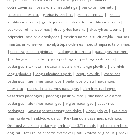
optimizavimas
|
pasiskolinti nesudėtinga
|
paskolos internetu
|
paskolos internetu
|
greitasis kreditas
|
greitas kreditas
|
greitas
kreditas internetu
|
greitieji kreditai internetu
|
kreditas internetu
|
paskolos refinansavimas
|
draskykles katems
|
draskykles katems
|
pripratinti kate prie draskykles
|
medinis namelis su ciuozykla
|
sausas
maistas ar konservai
|
isvalyti tepalo demes
|
seo straipsniu talpinimas
|
seo straipsniu talpinimas
|
padangos internetu
|
padangos internetu
|
padangos internetu
|
pigios padangos
|
padangos internetu
|
padangos internetu
|
neuzsalantis zieminis langu ploviklis
|
zieminis
langu ploviklis
|
langu plovimo skystis
|
langu ploviklis
|
vasarines
padangos
|
ziemines padangos
|
padangos pigiau
|
padangos
internetu
|
nuo kada keiciamos padangos
|
ziemines padangos
|
vasarines padangos
|
padangu pasirinkimas
|
nuo kada keiciamos
padangos
|
ziemines padangos
|
pigios padangos
|
vasarines
padangos
|
kavos aparatu atsargines dalys
|
viryklių dalys
|
skalbimo
masinu dalys
|
saldytuvu dalys
|
Kiek kainuoja vasarines padangos
|
Geriausi vasariniu padangu gamintojai 2021 metais
|
tofu su bambuko
anglimi
|
tofu zalios arbatos ekstraktu
|
tofu kraikas originalus
|
prekiu