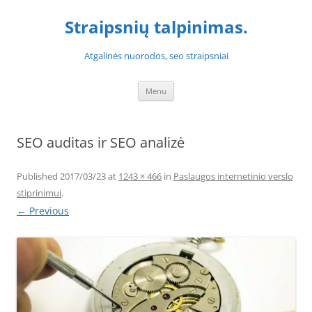
Skip
to
Straipsnių talpinimas.
content
Atgalinės nuorodos, seo straipsniai
Menu
SEO auditas ir SEO analizė
Published
2017/03/23
at
1243 × 466
in
Paslaugos internetinio verslo
stiprinimui
.
← Previous