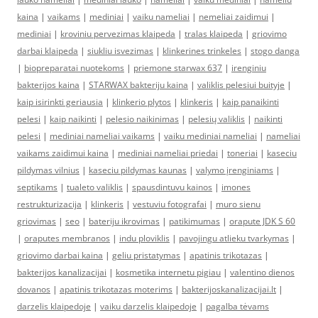
kaina
|
vaikams
|
mediniai
|
vaiku nameliai
|
nemeliai zaidimui
|
mediniai
|
kroviniu pervezimas klaipeda
|
tralas klaipeda
|
griovimo
darbai klaipeda
|
siukliu isvezimas
|
klinkerines trinkeles
|
stogo danga
|
biopreparatai nuotekoms
|
priemone starwax 637
|
irenginiu
bakterijos kaina
|
STARWAX bakteriju kaina
|
valiklis pelesiui buityje
|
kaip isirinkti geriausia
|
klinkerio plytos
|
klinkeris
|
kaip panaikinti
pelesi
|
kaip naikinti
|
pelesio naikinimas
|
pelesių valiklis
|
naikinti
pelesi
|
mediniai nameliai vaikams
|
vaiku mediniai nameliai
|
nameliai
vaikams zaidimui kaina
|
mediniai nameliai priedai
|
toneriai
|
kaseciu
pildymas vilnius
|
kaseciu pildymas kaunas
|
valymo įrenginiams
|
septikams
|
tualeto valiklis
|
spausdintuvu kainos
|
imones
restrukturizacija
|
klinkeris
|
vestuviu fotografai
|
muro sienu
griovimas
|
seo
|
bateriju ikrovimas
|
patikimumas
|
orapute JDK S 60
|
oraputes membranos
|
indu ploviklis
|
pavojingu atlieku tvarkymas
|
griovimo darbai kaina
|
geliu pristatymas
|
apatinis trikotazas
|
bakterijos kanalizacijai
|
kosmetika internetu pigiau
|
valentino dienos
dovanos
|
apatinis trikotazas moterims
|
bakterijoskanalizacijai.lt
|
darzelis klaipedoje
|
vaiku darzelis klaipedoje
|
pagalba tėvams