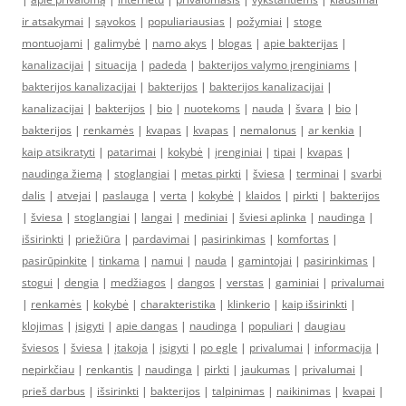
ir atsakymai
|
sąvokos
|
populiariausias
|
požymiai
|
stoge
montuojami
|
galimybė
|
namo akys
|
blogas
|
apie bakterijas
|
kanalizacijai
|
situacija
|
padeda
|
bakterijos valymo įrenginiams
|
bakterijos kanalizacijai
|
bakterijos
|
bakterijos kanalizacijai
|
kanalizacijai
|
bakterijos
|
bio
|
nuotekoms
|
nauda
|
švara
|
bio
|
bakterijos
|
renkamės
|
kvapas
|
kvapas
|
nemalonus
|
ar kenkia
|
kaip atsikratyti
|
patarimai
|
kokybė
|
įrenginiai
|
tipai
|
kvapas
|
naudinga žiemą
|
stoglangiai
|
metas pirkti
|
šviesa
|
terminai
|
svarbi
dalis
|
atvejai
|
paslauga
|
verta
|
kokybė
|
klaidos
|
pirkti
|
bakterijos
|
šviesa
|
stoglangiai
|
langai
|
mediniai
|
šviesi aplinka
|
naudinga
|
išsirinkti
|
priežiūra
|
pardavimai
|
pasirinkimas
|
komfortas
|
pasirūpinkite
|
tinkama
|
namui
|
nauda
|
gamintojai
|
pasirinkimas
|
stogui
|
dengia
|
medžiagos
|
dangos
|
verstas
|
gaminiai
|
privalumai
|
renkamės
|
kokybė
|
charakteristika
|
klinkerio
|
kaip išsirinkti
|
klojimas
|
įsigyti
|
apie dangas
|
naudinga
|
populiari
|
daugiau
šviesos
|
šviesa
|
įtakoja
|
įsigyti
|
po egle
|
privalumai
|
informacija
|
nepirkčiau
|
renkantis
|
naudinga
|
pirkti
|
jaukumas
|
privalumai
|
prieš darbus
|
išsirinkti
|
bakterijos
|
talpinimas
|
naikinimas
|
kvapai
|