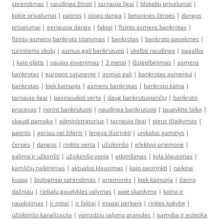
sprendimas
|
naudinga žinoti
|
tarnauja ilgai
|
blokelių privalumai
|
kokie privalumai
|
patirtis
|
stogo danga
|
betoninės čerpės
|
dangos
privalumai
|
geriausia danga
|
faktai
|
fizinio asmens bankrotas
|
fizinių asmenų bankroto įstatymas
|
bankrotas
|
bankroto pasekmės
|
turintiems skolų
|
asmuo gali bankrutuoti
|
skelbti naudinga
|
pagalba
|
kaip elgtis
|
naujas gyvenimas
|
3 metai
|
išsigelbėjimas
|
asmens
bankrotas
|
europos sąjungoje
|
asmuo gali
|
bankrotas asmeniui
|
bankrotas
|
kiek kainuoja
|
asmens bankrotas
|
bankroto kaina
|
tarnauja ilgai
|
pasinaudoti verta
|
daug bankrutuojančių
|
bankroto
procesas
|
norint bankrutuoti
|
naudinga bankrutuoti
|
taupykite laiką
|
skaudi pamoka
|
administratorius
|
tarnauja ilgai
|
pigus išlaikymas
|
patirtis
|
geriau nei šiferis
|
lengva išsirinkti
|
unikalus gaminys
|
čerpės
|
dangos
|
rinktis verta
|
užsikimšo
|
efektyvi priemonė
|
galima ir užkimšti
|
užsikimšo vonia
|
atkimšimas
|
kyla klausimas
|
kamščių naikinimas
|
aktualus klausimas
|
kaip pasirinkti
|
naikina
kvapą
|
biologiniai sprendimas
|
priemonės
|
kiek kainuoja
|
žiemą
dažniau
|
riebalu gaudykles valymas
|
apie skaidymą
|
kaina ir
naudojimas
|
ir mitai
|
ir faktai
|
etapai perkant
|
rinktis kokybę
|
užsikimšo kanalizacija
|
vamzdziu valymo granules
|
gamyba ir estetika