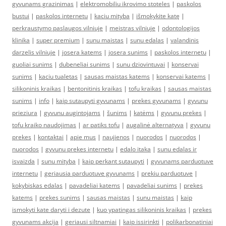
gyvunams grazinimas
|
elektromobiliu ikrovimo stoteles
|
paskolos
bustui
|
paskolos internetu
|
kaciu mityba
|
išmokykite katę
|
perkraustymo paslaugos vilniuje
|
meistras vilniuje
|
odontologijos
klinika
|
super premium
|
sunu maistas
|
sunu edalas
|
valandinis
darzelis vilniuje
|
josera katems
|
josera sunims
|
paskolos internetu
|
guoliai sunims
|
dubeneliai sunims
|
sunu dziovintuvai
|
konservai
sunims
|
kaciu tualetas
|
sausas maistas katems
|
konservai katems
|
silikoninis kraikas
|
bentonitinis kraikas
|
tofu kraikas
|
sausas maistas
sunims
|
info
|
kaip sutaupyti gyvunams
|
prekes gyvunams
|
gyvunu
prieziura
|
gyvunu augintojams
|
šunims
|
katėms
|
gyvunu prekes
|
tofu kraiko naudojimas
|
ar patiks tofu
|
augalinė alternatyva
|
gyvunu
prekes
|
kontaktai
|
apie mus
|
naujienos
|
nuorodos
|
nuorodos
|
nuorodos
|
gyvunu prekes internetu
|
edalo itaka
|
sunu edalas ir
isvaizda
|
sunu mityba
|
kaip perkant sutaupyti
|
gyvunams parduotuve
internetu
|
geriausia parduotuve gyvunams
|
prekiu parduotuve
|
kokybiskas edalas
|
pavadeliai katems
|
pavadeliai sunims
|
prekes
katems
|
prekes sunims
|
sausas maistas
|
sunu maistas
|
kaip
ismokyti kate daryti i dezute
|
kuo ypatingas silikoninis kraikas
|
prekes
gyvunams akcija
|
geriausi siltnamiai
|
kaip issirinkti
|
polikarbonatiniai