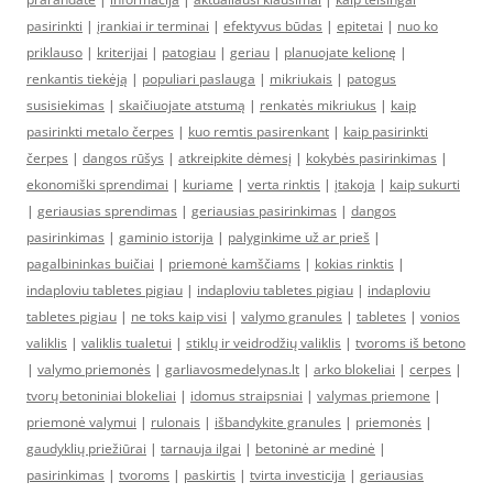
pasirinkti
|
įrankiai ir terminai
|
efektyvus būdas
|
epitetai
|
nuo ko
priklauso
|
kriterijai
|
patogiau
|
geriau
|
planuojate kelionę
|
renkantis tiekėją
|
populiari paslauga
|
mikriukais
|
patogus
susisiekimas
|
skaičiuojate atstumą
|
renkatės mikriukus
|
kaip
pasirinkti metalo čerpes
|
kuo remtis pasirenkant
|
kaip pasirinkti
čerpes
|
dangos rūšys
|
atkreipkite dėmesį
|
kokybės pasirinkimas
|
ekonomiški sprendimai
|
kuriame
|
verta rinktis
|
įtakoja
|
kaip sukurti
|
geriausias sprendimas
|
geriausias pasirinkimas
|
dangos
pasirinkimas
|
gaminio istorija
|
palyginkime už ar prieš
|
pagalbininkas buičiai
|
priemonė kamščiams
|
kokias rinktis
|
indaploviu tabletes pigiau
|
indaploviu tabletes pigiau
|
indaploviu
tabletes pigiau
|
ne toks kaip visi
|
valymo granules
|
tabletes
|
vonios
valiklis
|
valiklis tualetui
|
stiklų ir veidrodžių valiklis
|
tvoroms iš betono
|
valymo priemonės
|
garliavosmedelynas.lt
|
arko blokeliai
|
cerpes
|
tvorų betoniniai blokeliai
|
idomus straipsniai
|
valymas priemone
|
priemonė valymui
|
rulonais
|
išbandykite granules
|
priemonės
|
gaudyklių priežiūrai
|
tarnauja ilgai
|
betoninė ar medinė
|
pasirinkimas
|
tvoroms
|
paskirtis
|
tvirta investicija
|
geriausias