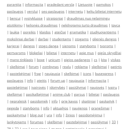
garantija
|
informacija
|
pradedant verslą
|
Lietuvoje
|
pamokos
|
paslaugos
|
verslui
|
seo paslaugos
|
internetu
|
keltu bilietai internetu
|
bencui
|
vystykluose
|
straipsniai
|
draudimas nuo nelaimingų
atsitikimų
|
kelionės draudimas
|
nekilnojamo turto draudimas
|
tpvca
|
laukia
|
poreikis
|
klaidos
|
ateičiai
|
gramatika
|
studijuojantiems
|
moksliniai darbai
|
darbai
|
studentams
|
stogams
|
plienės dangos
|
karjerai
|
dangos
|
stogo danga
|
sienoms
|
statyboms
|
tvoroms
|
pertvaroms
|
blokeliai
|
bilietai
|
internetu
|
apie mus
|
pigūs skrydžiai
|
mano tinklapis
|
boxe
|
unicum
|
pigios padangos
|
cs
|
kita
|
viskas
|
skelbimai
|
forum
|
zombynas
|
realu
|
reklama
|
skelbimai
|
patirtis
|
pastebėjimai
|
frag
|
naujausia
|
skelbimai
|
icons
|
busexpress
|
paslaugos
|
info
|
ateitis
|
forum up
|
naujausia
|
informacija
|
pastebėjimai
|
įvairovės
|
įdomybės
|
pasiūlymai
|
naujovės
|
įvairu
|
skelbimai
|
pasikalbėjimai
|
anime club
|
garsus
|
bilietai
|
paslaugos
|
nepraleisk
|
pasidomėk
|
info
|
prie kavos
|
skaitiniai
|
paskaityk
|
negeda
|
statyboms
|
info
|
aktualijos
|
naujienos
|
pranešimai
|
paskaitymui
|
blog out
|
ura
|
info
|
žinios
|
pasidomėjimui
|
lankytojams
|
forumas
|
skelbimai
|
pastebėjimai
|
pasiūlymai
|
33
|
78
|
72
|
rar
|
tavo siena
|
mutop
|
optimizacija
|
patarimai
|