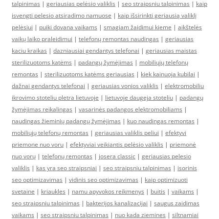
talpinimas
|
geriausias pelėsio valiklis
|
seo straipsniu talpinimas
|
kaip
isvengti pelesio atsiradimo namuose
|
kaip išsirinkti geriausią valiklį
pelėsiui
|
puiki dovana vaikams
|
smagiam žaidimui kieme
|
aikštelės
vaikų laiko praleidimui
|
telefonų remontas naudingas
|
geriausias
kaciu kraikas
|
dazniausiai gendantys telefonai
|
geriausias maistas
sterilizuotoms katėms
|
padangų žymėjimas
|
mobiliųjų telefonų
remontas
|
sterilizuotoms katėms geriausias
|
kiek kainuoja kubilai
|
dažnai gendantys telefonai
|
geriausias vonios valiklis
|
elektromobiliu
ikrovimo stoteliu pletra lietuvoje
|
lietuvoje daugeja stoteliu
|
padangų
žymėjimas reikalingas
|
vasarinės padangos elektromobiliams
|
naudingas žieminių padangų žymėjimas
|
kuo naudingas remontas
|
mobiliųjų telefonų remontas
|
geriausias valiklis peliui
|
efektyvi
priemone nuo voru
|
efektyviai veikiantis pelėsio valiklis
|
priemonė
nuo vorų
|
telefonų remontas
|
josera classic
|
geriausias pelesio
valiklis
|
kas yra seo straipsniai
|
seo straipsniu talpinimas
|
isorinis
seo optimizavimas
|
vidinis seo optimizavimas
|
kaip optimizuoti
svetaine
|
kriaukles
|
namu apyvokos reikmenys
|
buitis
|
vaikams
|
seo straipsniu talpinimas
|
bakterijos kanalizacijai
|
saugus zaidimas
vaikams
|
seo straipsniu talpinimas
|
nuo kada ziemines
|
siltnamiai