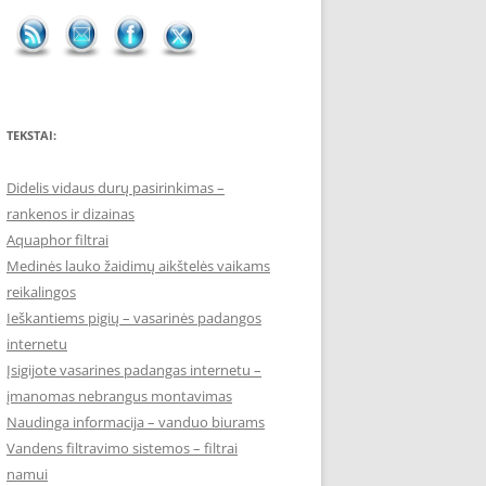
TEKSTAI:
Didelis vidaus durų pasirinkimas –
rankenos ir dizainas
Aquaphor filtrai
Medinės lauko žaidimų aikštelės vaikams
reikalingos
Ieškantiems pigių – vasarinės padangos
internetu
Įsigijote vasarines padangas internetu –
įmanomas nebrangus montavimas
Naudinga informacija – vanduo biurams
Vandens filtravimo sistemos – filtrai
namui