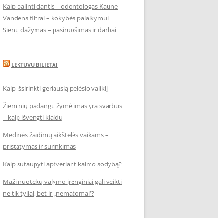
Kaip balinti dantis – odontologas Kaune
Vandens filtrai – kokybės palaikymui
Sienų dažymas – pasiruošimas ir darbai
LEKTUVU BILIETAI
Kaip išsirinkti geriausią pelėsio valiklį
Žieminių padangų žymėjimas yra svarbus
– kaip išvengti klaidų
Medinės žaidimų aikštelės vaikams –
pristatymas ir surinkimas
Kaip sutaupyti aptveriant kaimo sodybą?
Maži nuotekų valymo įrenginiai gali veikti
ne tik tyliai, bet ir „nematomai‘‘?