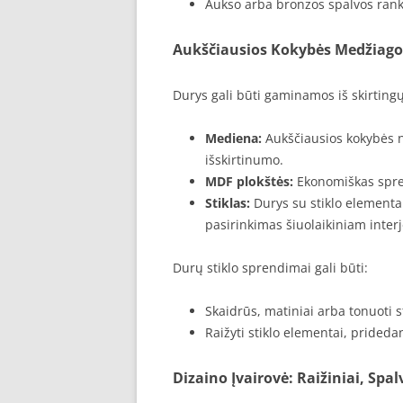
Aukso arba bronzos spalvos ranken
Aukščiausios Kokybės Medžiago
Durys gali būti gaminamos iš skirting
Mediena:
Aukščiausios kokybės na
išskirtinumo.
MDF plokštės:
Ekonomiškas spre
Stiklas:
Durys su stiklo elementais
pasirinkimas šiuolaikiniam interj
Durų stiklo sprendimai gali būti:
Skaidrūs, matiniai arba tonuoti st
Raižyti stiklo elementai, prided
Dizaino Įvairovė: Raižiniai, Spa