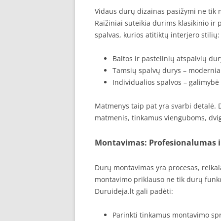
Vidaus durų dizainas pasižymi ne tik m
Raižiniai suteikia durims klasikinio ir
spalvas, kurios atitiktų interjero stilių:
Baltos ir pastelinių atspalvių dur
Tamsių spalvų durys – moderniam
Individualios spalvos – galimybė 
Matmenys taip pat yra svarbi detalė. D
matmenis, tinkamus vienguboms, dvig
Montavimas: Profesionalumas i
Durų montavimas yra procesas, reikal
montavimo priklauso ne tik durų funkci
Duruideja.lt gali padėti:
Parinkti tinkamus montavimo sp