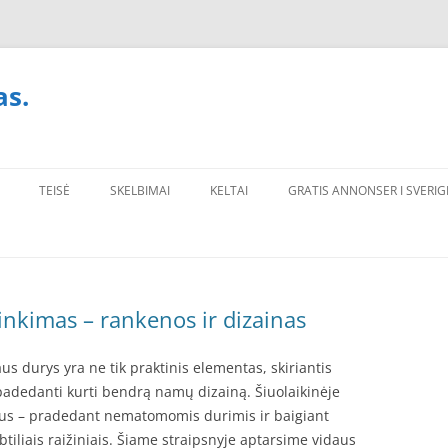
as.
TEISĖ
SKELBIMAI
KELTAI
GRATIS ANNONSER I SVERIG
inkimas – rankenos ir dizainas
us durys yra ne tik praktinis elementas, skiriantis
, padedanti kurti bendrą namų dizainą. Šiuolaikinėje
atus – pradedant nematomomis durimis ir baigiant
btiliais raižiniais. Šiame straipsnyje aptarsime vidaus