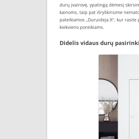
durų įvairovę, ypatingą dėmesį skirs
SEO STRAIPSNIU TALPINIMAS
kainoms, taip pat išryškinsime nemat
pateikiamos „Duruideja.lt“, kur rasite 
SEO STRAIPSNIU TALPINIMAS
kiekvieno poreikiams.
Didelis vidaus durų pasirin