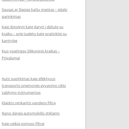
Sausas ar šlapias kačių maistas – ėdalo
parinkimas
Kaip išmokyti katę daryti į dėžutę su
kraiku – prie tualeto katę pratinkite su
kantrybe
Kuo ypatingas Silikoninis kraikas –
Privalumai
Auto supirkimas kaip efektyvus
transporto priemonės gyvavimo ciklo
valdymo instrumentas
Klaidos renkantis vandens filtrą
Nano danga automobilio stiklams
Kaip veikia osmoso filtrai