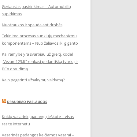
Geriausias pasirinkimas – Automobilių
supirkimas
Nuotraukos ir spauda ant drobės
Tekinimo procesas sunkiųjų mechanizmų
komponentams – Nuo žaliavos iki giganto
Kai ramybė yra svarbiau už greitį, kodėl
„Vezam123.lt“ renkasi pedantišką tvarką ir
BCA draudimą
Kaip pagerinti užsakymų valdymą?
DRAUDIMO PASLAUGOS
Kokių vasarinių padangų ieškote – visas
rasite internetu
Vasarinės padangos keičiamos vasarai –