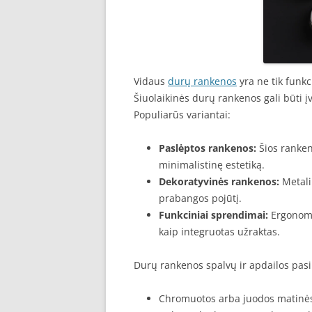
Vidaus
durų rankenos
yra ne tik funkc
Šiuolaikinės durų rankenos gali būti įv
Populiarūs variantai:
Paslėptos rankenos:
Šios ranke
minimalistinę estetiką.
Dekoratyvinės rankenos:
Metalin
prabangos pojūtį.
Funkciniai sprendimai:
Ergonomi
kaip integruotas užraktas.
Durų rankenos spalvų ir apdailos pasir
Chromuotos arba juodos matinės