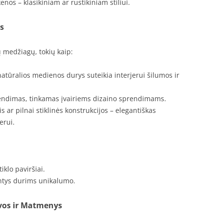
os – klasikiniam ar rustikiniam stiliui.
s
ų medžiagų, tokių kaip:
tūralios medienos durys suteikia interjerui šilumos ir
ndimas, tinkamas įvairiems dizaino sprendimams.
 ar pilnai stiklinės konstrukcijos – elegantiškas
erui.
iklo paviršiai.
antys durims unikalumo.
lvos ir Matmenys