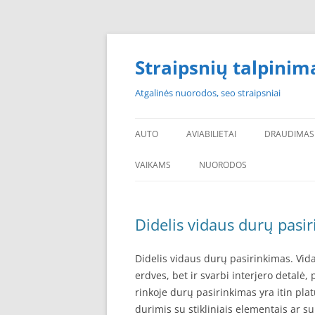
Skip
to
content
Straipsnių talpinim
Atgalinės nuorodos, seo straipsniai
AUTO
AVIABILIETAI
DRAUDIMAS
VAIKAMS
NUORODOS
POPULIARIAUSI
Didelis vidaus durų pasir
PADANGOS PIGIAU
PERKU PADANGAS
Didelis vidaus durų pasirinkimas. Vida
erdves, bet ir svarbi interjero detalė
NAUJOS PADANGOS
rinkoje durų pasirinkimas yra itin pl
durimis su stikliniais elementais ar su
PIGIOS PADANGOS