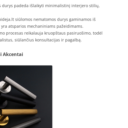
rys padeda išlaikyti minimalistinį interjero stilių,
ideja.lt siūlomos nematomos durys gaminamos iš
l yra atsparios mechaniniams pažeidimams.
o procesas reikalauja kruopštaus pasiruošimo, todėl
istus, siūlančius konsultacijas ir pagalbą.
i Akcentai