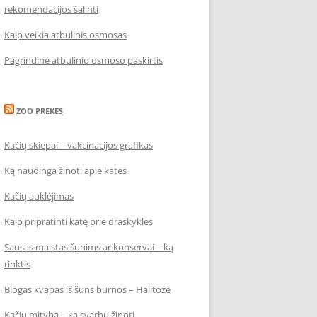
rekomendacijos šalinti
Kaip veikia atbulinis osmosas
Pagrindinė atbulinio osmoso paskirtis
ZOO PREKES
Kačių skiepai – vakcinacijos grafikas
Ką naudinga žinoti apie kates
Kačių auklėjimas
Kaip pripratinti katę prie draskyklės
Sausas maistas šunims ar konservai – ką
rinktis
Blogas kvapas iš šuns burnos – Halitozė
Kačių mityba – ką svarbu žinoti