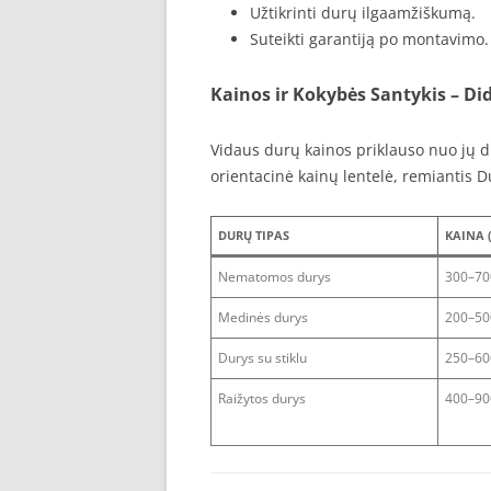
Užtikrinti durų ilgaamžiškumą.
Suteikti garantiją po montavimo.
Kainos ir Kokybės Santykis – Di
Vidaus durų kainos priklauso nuo jų d
orientacinė kainų lentelė, remiantis D
DURŲ TIPAS
KAINA (
Nematomos durys
300–70
Medinės durys
200–50
Durys su stiklu
250–60
Raižytos durys
400–90