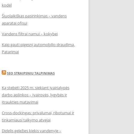
kodėl
Šiuolaikiškas pasirinkimas – vandens
aparatai ofisui
Vandens filtrai namui – kokybei
Kaip gauti pigesnį automobilio draudimą.
Patarimai
SEO STRAIPSNIU TALPINIMAS
Ką stebėti 2025 m. siekiant įvairialypės
darbo aplinkos – Įvairovės, lygybės ir
įtraukties matavimai
Cross-dockingas: privalumai, ribotumai ir
tinkamiausi taikymo atvejai
Didelis geležies kiekis vandenyje –