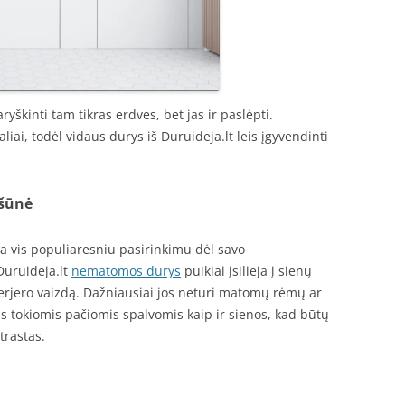
ryškinti tam tikras erdves, bet jas ir paslėpti.
iai, todėl vidaus durys iš Duruideja.lt leis įgyvendinti
ršūnė
 vis populiaresniu pasirinkimu dėl savo
 Duruideja.lt
nematomos durys
puikiai įsilieja į sienų
rjero vaizdą. Dažniausiai jos neturi matomų rėmų ar
s tokiomis pačiomis spalvomis kaip ir sienos, kad būtų
trastas.