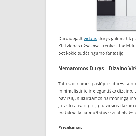
Duruideja.lt
vidaus
durys gali ne tik pa
Kiekvienas užsakovas renkasi individual
bet kokio sudėtingumo fantaziją.
Nematomos Durys – Dizaino Vi
Taip vadinamos paslėptos durys tampa
minimalistinio ir elegantiško dizaino.
paviršių, sukurdamos harmoningą inte
įprastų apvadų, o jų paviršius dažoma
maksimaliai sumažintas vizualinis kon
Privalumai: