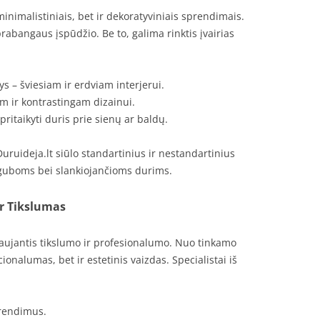
inimalistiniais, bet ir dekoratyviniais sprendimais.
 prabangaus įspūdžio. Be to, galima rinktis įvairias
ys – šviesiam ir erdviam interjerui.
 ir kontrastingam dizainui.
pritaikyti duris prie sienų ar baldų.
uruideja.lt siūlo standartinius ir nestandartinius
uboms bei slankiojančioms durims.
r Tikslumas
aujantis tikslumo ir profesionalumo. Nuo tinkamo
onalumas, bet ir estetinis vaizdas. Specialistai iš
rendimus.