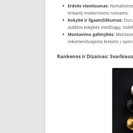
Erdvės vientisumas:
Nematomos du
tinkantį moderniems namams.
Kokybė ir ilgaamžiškumas:
Duru
aukštos kokybės medžiagų, todė
Montavimo galimybės:
Montavim
rekomenduojama kreiptis į special
Rankenos ir Dizainas: Svarbiaus