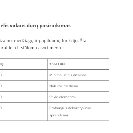
delis vidaus durų pasirinkimas
izaino, medžiagų ir papildomų funkcijų. Štai
uruideja.lt siūlomu asortimentu:
€)
YPATYBĖS
0
Minimalistinis dizainas
0
Natūrali mediena
0
Stiklo elementai
0
Prabangūs dekoratyviniai
sprendimai