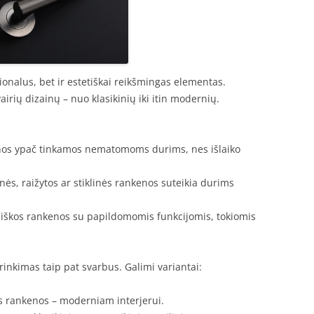
ionalus, bet ir estetiškai reikšmingas elementas.
airių dizainų – nuo klasikinių iki itin modernių.
nos ypač tinkamos nematomoms durims, nes išlaiko
ės, raižytos ar stiklinės rankenos suteikia durims
škos rankenos su papildomomis funkcijomis, tokiomis
inkimas taip pat svarbus. Galimi variantai:
 rankenos – moderniam interjerui.