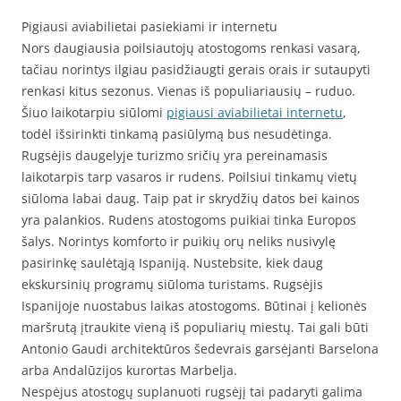
Pigiausi aviabilietai pasiekiami ir internetu
Nors daugiausia poilsiautojų atostogoms renkasi vasarą,
tačiau norintys ilgiau pasidžiaugti gerais orais ir sutaupyti
renkasi kitus sezonus. Vienas iš populiariausių – ruduo.
Šiuo laikotarpiu siūlomi
pigiausi aviabilietai internetu
,
todėl išsirinkti tinkamą pasiūlymą bus nesudėtinga.
Rugsėjis daugelyje turizmo sričių yra pereinamasis
laikotarpis tarp vasaros ir rudens. Poilsiui tinkamų vietų
siūloma labai daug. Taip pat ir skrydžių datos bei kainos
yra palankios. Rudens atostogoms puikiai tinka Europos
šalys. Norintys komforto ir puikių orų neliks nusivylę
pasirinkę saulėtąją Ispaniją. Nustebsite, kiek daug
ekskursinių programų siūloma turistams. Rugsėjis
Ispanijoje nuostabus laikas atostogoms. Būtinai į kelionės
maršrutą įtraukite vieną iš populiarių miestų. Tai gali būti
Antonio Gaudi architektūros šedevrais garsėjanti Barselona
arba Andalūzijos kurortas Marbelja.
Nespėjus atostogų suplanuoti rugsėjį tai padaryti galima