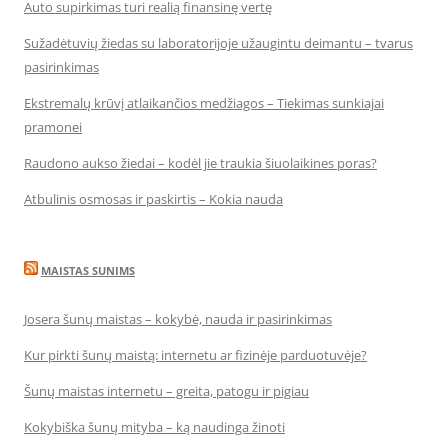
Auto supirkimas turi realią finansinę vertę
Sužadėtuvių žiedas su laboratorijoje užaugintu deimantu – tvarus
pasirinkimas
Ekstremalų krūvį atlaikančios medžiagos – Tiekimas sunkiajai
pramonei
Raudono aukso žiedai – kodėl jie traukia šiuolaikines poras?
Atbulinis osmosas ir paskirtis – Kokia nauda
MAISTAS SUNIMS
Josera šunų maistas – kokybė, nauda ir pasirinkimas
Kur pirkti šunų maistą: internetu ar fizinėje parduotuvėje?
Šunų maistas internetu – greita, patogu ir pigiau
Kokybiška šunų mityba – ką naudinga žinoti