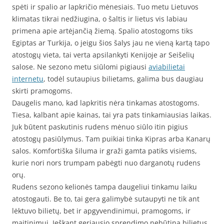
spėti ir spalio ar lapkričio mėnesiais. Tuo metu Lietuvos
klimatas tikrai nedžiugina, o šaltis ir lietus vis labiau
primena apie artėjančią žiemą. Spalio atostogoms tiks
Egiptas ar Turkija, o jeigu šios šalys jau ne vieną kartą tapo
atostogų vieta, tai verta apsilankyti Kenijoje ar Seišelių
salose. Ne sezono metu siūlomi pigiausi
aviabilietai
internetu
, todėl sutaupius bilietams, galima bus daugiau
skirti pramogoms.
Daugelis mano, kad lapkritis nėra tinkamas atostogoms.
Tiesa, kalbant apie kainas, tai yra pats tinkamiausias laikas.
Juk būtent paskutinis rudens mėnuo siūlo itin pigius
atostogų pasiūlymus. Tam puikiai tinka Kipras arba Kanarų
salos. Komfortiška šiluma ir graži gamta patiks visiems,
kurie nori nors trumpam pabėgti nuo darganotų rudens
orų.
Rudens sezono kelionės tampa daugeliui tinkamu laiku
atostogauti. Be to, tai gera galimybė sutaupyti ne tik ant
lėktuvo bilietų, bet ir apgyvendinimui, pramogoms, ir
maitinimui. Ieškant geriausio sprendimo nebūtina bilietus