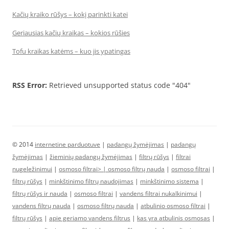
Kačių kraiko rūšys – kokį parinkti katei
Geriausias kačių kraikas – kokios rūšies
Tofu kraikas katėms – kuo jis ypatingas
RSS Error:
Retrieved unsupported status code "404"
© 2014
internetine parduotuve
|
padangų žymėjimas
|
padangų
žymėjimas
|
žieminių padangų žymėjimas
|
filtrų rūšys
|
filtrai
nugeležinimui
|
osmoso filtrai> |
osmoso filtrų nauda
|
osmoso filtrai
|
filtrų rūšys
|
minkštinimo filtrų naudojimas
|
minkštinimo sistema
|
filtrų rūšys ir nauda
|
osmoso filtrai
|
vandens filtrai nukalkinimui
|
vandens filtrų nauda
|
osmoso filtrų nauda
|
atbulinio osmoso filtrai
|
filtrų rūšys
|
apie geriamo vandens filtrus
|
kas yra atbulinis osmosas
|