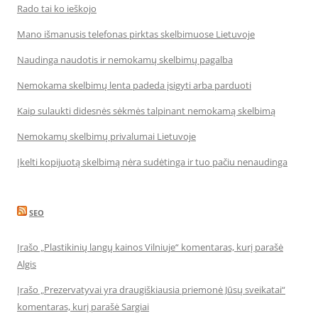
Rado tai ko ieškojo
Mano išmanusis telefonas pirktas skelbimuose Lietuvoje
Naudinga naudotis ir nemokamų skelbimų pagalba
Nemokama skelbimų lenta padeda įsigyti arba parduoti
Kaip sulaukti didesnės sėkmės talpinant nemokamą skelbimą
Nemokamų skelbimų privalumai Lietuvoje
Įkelti kopijuotą skelbimą nėra sudėtinga ir tuo pačiu nenaudinga
SEO
Įrašo „Plastikinių langų kainos Vilniuje“ komentaras, kurį parašė
Algis
Įrašo „Prezervatyvai yra draugiškiausia priemonė Jūsų sveikatai“
komentaras, kurį parašė Sargiai