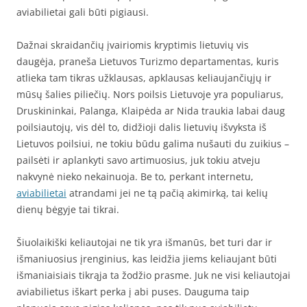
aviabilietai gali būti pigiausi.
Dažnai skraidančių įvairiomis kryptimis lietuvių vis
daugėja, praneša Lietuvos Turizmo departamentas, kuris
atlieka tam tikras užklausas, apklausas keliaujančiųjų ir
mūsų šalies piliečių. Nors poilsis Lietuvoje yra populiarus,
Druskininkai, Palanga, Klaipėda ar Nida traukia labai daug
poilsiautojų, vis dėl to, didžioji dalis lietuvių išvyksta iš
Lietuvos poilsiui, ne tokiu būdu galima nušauti du zuikius –
pailsėti ir aplankyti savo artimuosius, juk tokiu atveju
nakvynė nieko nekainuoja. Be to, perkant internetu,
aviabilietai
atrandami jei ne tą pačią akimirką, tai kelių
dienų bėgyje tai tikrai.
Šiuolaikiški keliautojai ne tik yra išmanūs, bet turi dar ir
išmaniuosius įrenginius, kas leidžia jiems keliaujant būti
išmaniaisiais tikrąja ta žodžio prasme. Juk ne visi keliautojai
aviabilietus iškart perka į abi puses. Dauguma taip