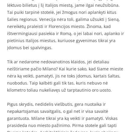
lėktuvo bilietus į šį Italijos miestą, jame ilgai neužsibūna.
Tai puiki tarpinė stotelė, jei žmogus nori aplankyti kitus
šalies regionus. Venecija nėra toli, galima užsukti į Sieną,
nereikėtų praleisti ir Florencijos miesto. Žinoma, kad
ištvermingiausi pasiekia ir Romą, o jei labai nori, aplanko ir
pietinius Italijos miestus, kuriuose gyvenimas tikrai yra
įdomus bei spalvingas.
Tik ar nedarome nedovanotinos klaidos, jei detaliau
neištiriame pačio Milano? Kai kurie sako, kad šiame mieste
nėra ką veikti, pamatyti, jis ne toks įdomus, kartais šaltas,
nuobodus. Taip kalbėti gali tik tas, kuris nebuvo nė
kilometro toliau nukeliavęs už tarptautinio oro uosto.
Pigus skrydis, nedidelis viešbutis, gera nuotaika ir
nepakartojamas savaitgalis, o gal net ir visa savaitė
garantuota. Milane tikrai yra ką veikti ir pamatyti. Viskas
prasideda nuo miesto pažinimo. Pirma stotele gali tapti