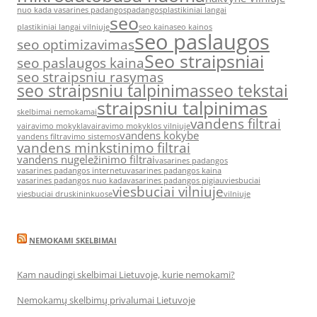
nuo kada vasarines padangos
padangos
plastikiniai langai
seo
plastikiniai langai vilniuje
seo kaina
seo kainos
seo paslaugos
seo optimizavimas
Seo straipsniai
seo paslaugos kaina
seo straipsniu rasymas
seo straipsniu talpinimas
seo tekstai
straipsniu talpinimas
skelbimai nemokamai
vandens filtrai
vairavimo mokykla
vairavimo mokyklos vilniuje
vandens kokybe
vandens filtravimo sistemos
vandens minkstinimo filtrai
vandens nugeležinimo filtrai
vasarines padangos
vasarines padangos internetu
vasarines padangos kaina
vasarines padangos nuo kada
vasarines padangos pigiau
viesbuciai
viesbuciai vilniuje
viesbuciai druskininkuose
vilniuje
NEMOKAMI SKELBIMAI
Kam naudingi skelbimai Lietuvoje, kurie nemokami?
Nemokamų skelbimų privalumai Lietuvoje