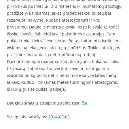
pirkti likus pusmečiui. 2–3 mėnesiai iki numatomų atostogų
pradžios yra tinkamas laikas pradėti ieškoti bilietų bei
rezervuoti nakvynę. Rudens atostogos turi ir kitų
privalumų. Daugelis mėgsta aktyviai leisti laisvalaikį, todėl
išvykę į svečią šalį leidžiasi į pažintines ekskursijas. Tam
puikiai tinka kiek vėsesnis oras. Be to, kaitinantis karštis ne
visiems palieka gerus atostogų įspūdžius. Tokios atostogos
praskaidrins nuotaiką net ir niūriausią rudenį.
Dažnai klaidingai manoma, kad atostogoms tinkamas laikas
tik vasarą. Labai svarbu įvertinti savo norus ir galima
išsirinkti puikų poilsį net ir netolimose šalyse kitais metų
laikais. Ruduo – tinkamas metas turiningoms atostogoms,
iš kurių grįšite puikiai pailsėję.
Daugiau smagių straipsnių galite rasti
čia
.
Straipsnis parašytas:
2014-09-03