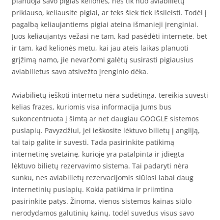
planuoja savo pigias keliones, nes tik nuo aviabilietų
priklauso, keliausite pigiai, ar teks šiek tiek išsileisti. Todėl į
pagalbą keliaujantiems pigiai ateina išmanieji įrenginiai.
Juos keliaujantys vežasi ne tam, kad pasėdėti internete, bet
ir tam, kad kelionės metu, kai jau ateis laikas planuoti
grįžimą namo, jie nevaržomi galėtų susirasti pigiausius
aviabilietus savo atsivežto įrenginio dėka.
Aviabilietų ieškoti internetu nėra sudėtinga, tereikia suvesti
kelias frazes, kuriomis visa informacija Jums bus
sukoncentruota į šimtą ar net daugiau GOOGLE sistemos
puslapių. Pavyzdžiui, jei ieškosite lėktuvo bilietų į angliją,
tai taip galite ir suvesti. Tada pasirinkite patikimą
internetinę svetainę, kurioje yra patalpinta ir įdiegta
lėktuvo bilietų rezervavimo sistema. Tai padaryti nėra
sunku, nes aviabilietų rezervacijomis siūlosi labai daug
internetinių puslapių. Kokia patikima ir priimtina
pasirinkite patys. Žinoma, vienos sistemos kainas siūlo
nerodydamos galutinių kainų, todėl suvedus visus savo