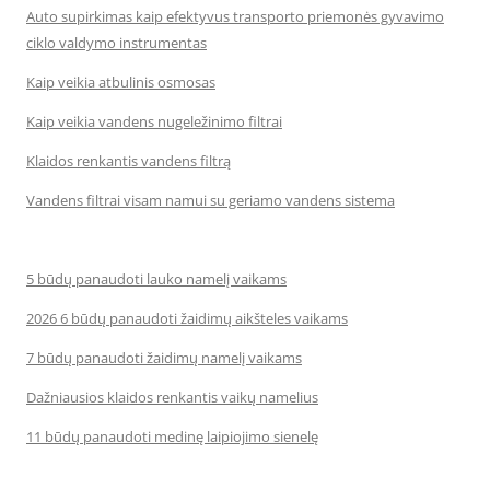
Auto supirkimas kaip efektyvus transporto priemonės gyvavimo
ciklo valdymo instrumentas
Kaip veikia atbulinis osmosas
Kaip veikia vandens nugeležinimo filtrai
Klaidos renkantis vandens filtrą
Vandens filtrai visam namui su geriamo vandens sistema
5 būdų panaudoti lauko namelį vaikams
2026 6 būdų panaudoti žaidimų aikšteles vaikams
7 būdų panaudoti žaidimų namelį vaikams
Dažniausios klaidos renkantis vaikų namelius
11 būdų panaudoti medinę laipiojimo sienelę