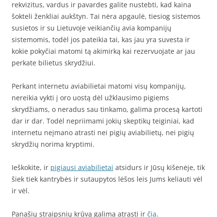
rekvizitus, vardus ir pavardes galite nustebti, kad kaina
šokteli ženkliai aukštyn. Tai nėra apgaulė, tiesiog sistemos
susietos ir su Lietuvoje veikiančių avia kompanijų
sistemomis, todėl jos pateikia tai, kas jau yra suvesta ir
kokie pokyčiai matomi tą akimirką kai rezervuojate ar jau
perkate bilietus skrydžiui.
Perkant internetu aviabilietai matomi visų kompanijų,
nereikia vykti į oro uostą dėl užklausimo pigiems
skrydžiams, o neradus sau tinkamo, galima procesą kartoti
dar ir dar. Todėl nepriimami jokių skeptikų teiginiai, kad
internetu neįmano atrasti nei pigių aviabilietų, nei pigių
skrydžių norima kryptimi.
Ieškokite, ir
pigiausi aviabilietai
atsidurs ir Jūsų kišenėje, tik
šiek tiek kantrybės ir sutaupytos lėšos leis Jums keliauti vėl
ir vėl.
Panašių straipsnių krūvą galima atrasti ir
čia
.