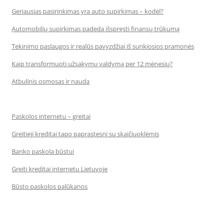
Geriausias pasirinkimas yra auto supirkimas – kodėl?
Automobilių supirkimas padeda išspręsti finansų trūkumą
Tekinimo paslaugos ir realūs pavyzdžiai iš sunkiosios pramonės
Kaip transformuoti užsakymų valdymą per 12 mėnesių?
Atbulinis osmosas ir nauda
Paskolos internetu – greitai
Greitieji kreditai tapo paprastesni su skaičiuoklėmis
Banko paskola būstui
Greiti kreditai internetu Lietuvoje
Būsto paskolos palūkanos