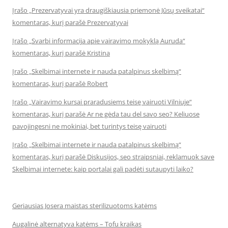
Įrašo „Prezervatyvai yra draugiškiausia priemonė Jūsų sveikatai“
komentaras, kurį parašė Prezervatyvai
Įrašo „Svarbi informacija apie vairavimo mokyklą Auruda“
komentaras, kurį parašė Kristina
Įrašo „Skelbimai internete ir nauda patalpinus skelbimą“
komentaras, kurį parašė Robert
Įrašo „Vairavimo kursai praradusiems teisę vairuoti Vilniuje“
komentaras, kurį parašė Ar ne gėda tau del savo seo? Keliuose
pavojingesni ne mokiniai, bet turintys teisę vairuoti
Įrašo „Skelbimai internete ir nauda patalpinus skelbimą“
komentaras, kurį parašė Diskusijos, seo straipsniai, reklamuok save
Skelbimai internete: kaip portalai gali padėti sutaupyti laiko?
Geriausias Josera maistas sterilizuotoms katėms
Augalinė alternatyva katėms – Tofu kraikas