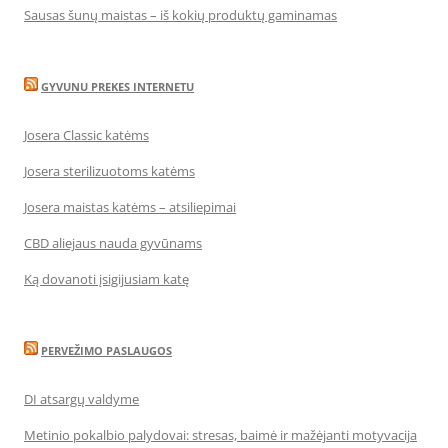
Sausas šunų maistas – iš kokių produktų gaminamas
GYVUNU PREKES INTERNETU
Josera Classic katėms
Josera sterilizuotoms katėms
Josera maistas katėms – atsiliepimai
CBD aliejaus nauda gyvūnams
Ką dovanoti įsigijusiam katę
PERVEŽIMO PASLAUGOS
DI atsargų valdyme
Metinio pokalbio palydovai: stresas, baimė ir mažėjanti motyvacija