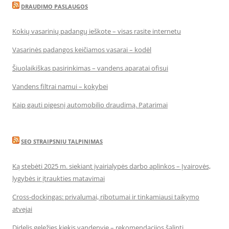
DRAUDIMO PASLAUGOS
Kokių vasarinių padangų ieškote – visas rasite internetu
Vasarinės padangos keičiamos vasarai – kodėl
Šiuolaikiškas pasirinkimas – vandens aparatai ofisui
Vandens filtrai namui – kokybei
Kaip gauti pigesnį automobilio draudimą. Patarimai
SEO STRAIPSNIU TALPINIMAS
Ką stebėti 2025 m. siekiant įvairialypės darbo aplinkos – Įvairovės,
lygybės ir įtraukties matavimai
Cross-dockingas: privalumai, ribotumai ir tinkamiausi taikymo
atvejai
Didelis geležies kiekis vandenyje – rekomendacijos šalinti