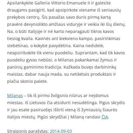
Apsilankykite Galleria Vittorio Emanuele II ir galėsite
draugams pasigirti, kad apsipirkote viename iš seniausių
prekybos centrų. Šis pasažas savo duris pirmą kartą
pravėrė devyniolikto amžiaus viduryje ir veikia iki šių dienų.
Na, o būti Italijoje ir nė karto neparagauti tikros kavos
tiesiog kvaila. Kavinės ant kiekvieno kampo, pasirinkimas
stebėtinas, o kokybė pavydėtina. Kaina nedidelė,
neapsiribokite tik vienu puodeliu. Suprantam, kad tik kavos
puodeliu gyvas nebūsi, o Milanas pakankamai žymus ir
paninių gaminimo tradicija. Kažkada buvęs darbininkų
maistas, dabar nauja mada, su netikėtais produktais ir
plačia skonio palete.
Milanas
– tik iš pirmo žvilgsnio niūrus ar neįdomus
miestas. Iš Lietuvos čia atsidurti nesudėtinga. Pigus skrydis
ir jau esate pasiruošęs ištirti vieną iš žymiausių šiaurės
Italijos miestų. Pigūs skrydžiai į Milaną randasi
ČIA
.
Straipsnis parašytas:
2014-09-03