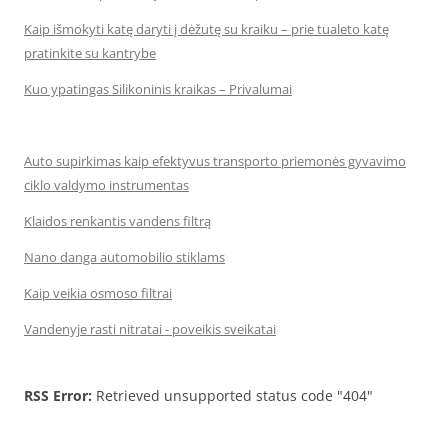
Kaip išmokyti katę daryti į dėžutę su kraiku – prie tualeto katę
pratinkite su kantrybe
Kuo ypatingas Silikoninis kraikas – Privalumai
Auto supirkimas kaip efektyvus transporto priemonės gyvavimo
ciklo valdymo instrumentas
Klaidos renkantis vandens filtrą
Nano danga automobilio stiklams
Kaip veikia osmoso filtrai
Vandenyje rasti nitratai - poveikis sveikatai
RSS Error:
Retrieved unsupported status code "404"