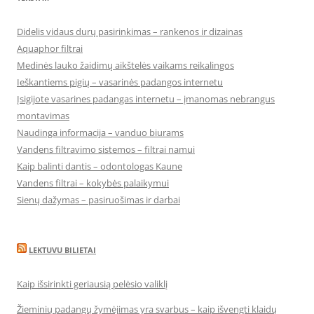
Didelis vidaus durų pasirinkimas – rankenos ir dizainas
Aquaphor filtrai
Medinės lauko žaidimų aikštelės vaikams reikalingos
Ieškantiems pigių – vasarinės padangos internetu
Įsigijote vasarines padangas internetu – įmanomas nebrangus
montavimas
Naudinga informacija – vanduo biurams
Vandens filtravimo sistemos – filtrai namui
Kaip balinti dantis – odontologas Kaune
Vandens filtrai – kokybės palaikymui
Sienų dažymas – pasiruošimas ir darbai
LEKTUVU BILIETAI
Kaip išsirinkti geriausią pelėsio valiklį
Žieminių padangų žymėjimas yra svarbus – kaip išvengti klaidų