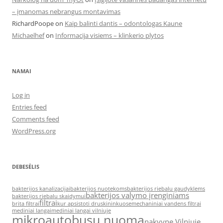
– įmanomas nebrangus montavimas
RichardPoope
on
Kaip balinti dantis – odontologas Kaune
Michaelhef
on
Informacija visiems – klinkerio plytos
NAMAI
Log in
Entries feed
Comments feed
WordPress.org
DEBESĖLIS
bakterijos kanalizacijai
bakterijos nuotekoms
bakterijos riebalu gaudyklems
bakterijos valymo įrenginiams
bakterijos riebalu skaidymui
filtrai
brita filtrai
kur apsistoti druskininkuose
mechaniniai vandens filtrai
mediniai langai
mediniai langai vilniuje
mikroautobusu nuoma
nakvyne Vilniuje