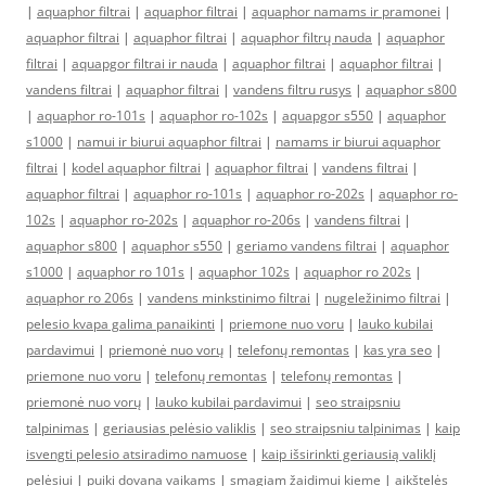
|
aquaphor filtrai
|
aquaphor filtrai
|
aquaphor namams ir pramonei
|
aquaphor filtrai
|
aquaphor filtrai
|
aquaphor filtrų nauda
|
aquaphor
filtrai
|
aquapgor filtrai ir nauda
|
aquaphor filtrai
|
aquaphor filtrai
|
vandens filtrai
|
aquaphor filtrai
|
vandens filtru rusys
|
aquaphor s800
|
aquaphor ro-101s
|
aquaphor ro-102s
|
aquapgor s550
|
aquaphor
s1000
|
namui ir biurui aquaphor filtrai
|
namams ir biurui aquaphor
filtrai
|
kodel aquaphor filtrai
|
aquaphor filtrai
|
vandens filtrai
|
aquaphor filtrai
|
aquaphor ro-101s
|
aquaphor ro-202s
|
aquaphor ro-
102s
|
aquaphor ro-202s
|
aquaphor ro-206s
|
vandens filtrai
|
aquaphor s800
|
aquaphor s550
|
geriamo vandens filtrai
|
aquaphor
s1000
|
aquaphor ro 101s
|
aquaphor 102s
|
aquaphor ro 202s
|
aquaphor ro 206s
|
vandens minkstinimo filtrai
|
nugeležinimo filtrai
|
pelesio kvapa galima panaikinti
|
priemone nuo voru
|
lauko kubilai
pardavimui
|
priemonė nuo vorų
|
telefonų remontas
|
kas yra seo
|
priemone nuo voru
|
telefonų remontas
|
telefonų remontas
|
priemonė nuo vorų
|
lauko kubilai pardavimui
|
seo straipsniu
talpinimas
|
geriausias pelėsio valiklis
|
seo straipsniu talpinimas
|
kaip
isvengti pelesio atsiradimo namuose
|
kaip išsirinkti geriausią valiklį
pelėsiui
|
puiki dovana vaikams
|
smagiam žaidimui kieme
|
aikštelės