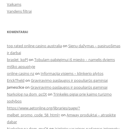
Vaikams
Vandens filtrai
KOMENTARAI
top rated online casino australia
on
Sienų dažymas – pasiruošimas
ir darbai
braslet_kpPl
on
Tobulam pabėgimui iš miesto – namelis dviems
miško apsuptyje
online casino nz
on
Informacija visiems – klinkerio plytos
ErickTheld
on
Graviravimo paslaugos ir populiarūs gaminiai
Jamesclice
on
Graviravimo paslaugos ir populiarūs gaminiai
Narkolog na dom_pcOt
on
Trinkelės pigiai prie kaimo turizmo
sodybos
https://www.aetonline.org/libraries/page/?
melbet_promo_code_58_html=
on
Amway produktai – atraskite
dabar
Narkolog na dom_myOt
on
Įsigijote vasarines padangas internetu