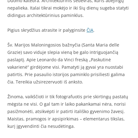
Duomo katedra. Architektūrinis šedevras, kuris abejingų
nepalieka. Italai tikrai mokėjo ir iki šių dienų sugeba statyti
didingus architektūrinius paminklus.
Pigius skrydžius atrasite ir palyginsite
ČIA
.
Šv. Marijos Maloningosios bažnyčia (Santa Maria delle
Grazie) savo viduje slepia vieną be galo intriguojančią
paslaptį. Apie Leonardo da Vinci freską „Paskutinė
vakarienė“ girdėjome visi. Pamatyti ją gyvai yra nuostabi
patirtis. Prie pasaulio istorijos paminklo prisiliesti galima
čia. Tereikia užsirezervuoti iš anksto.
Žinoma, vaikščioti ir tik fotografuotis prie skirtingų pastatų
mėgsta ne visi. O gal tam ir laiko pakankamai nėra, norisi
pasižmonėti, atsikvėpti ir patirti itališko gyvenimo žavesį.
Maistas, pramogos ir apsipirkimas – elementarus tikslas,
kurį įgyvendinti čia nesudėtinga.