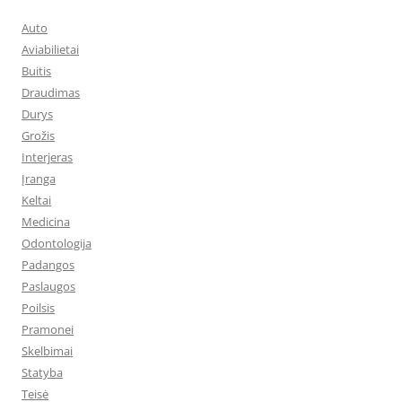
Auto
Aviabilietai
Buitis
Draudimas
Durys
Grožis
Interjeras
Įranga
Keltai
Medicina
Odontologija
Padangos
Paslaugos
Poilsis
Pramonei
Skelbimai
Statyba
Teisė