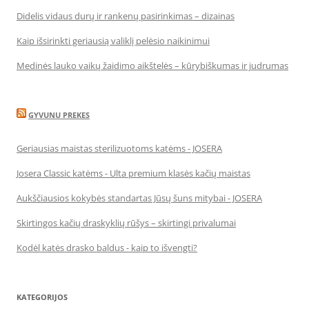
Didelis vidaus durų ir rankenų pasirinkimas – dizainas
Kaip išsirinkti geriausią valiklį pelėsio naikinimui
Medinės lauko vaikų žaidimo aikštelės – kūrybiškumas ir judrumas
GYVUNU PREKES
Geriausias maistas sterilizuotoms katėms - JOSERA
Josera Classic katėms - Ulta premium klasės kačių maistas
Aukščiausios kokybės standartas Jūsų šuns mitybai - JOSERA
Skirtingos kačių draskyklių rūšys – skirtingi privalumai
Kodėl katės drasko baldus - kaip to išvengti?
KATEGORIJOS