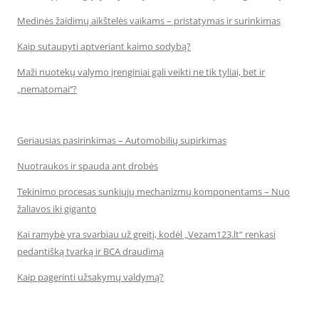
Medinės žaidimų aikštelės vaikams – pristatymas ir surinkimas
Kaip sutaupyti aptveriant kaimo sodybą?
Maži nuotekų valymo įrenginiai gali veikti ne tik tyliai, bet ir
„nematomai‘‘?
Geriausias pasirinkimas – Automobilių supirkimas
Nuotraukos ir spauda ant drobės
Tekinimo procesas sunkiųjų mechanizmų komponentams – Nuo
žaliavos iki giganto
Kai ramybė yra svarbiau už greitį, kodėl „Vezam123.lt“ renkasi
pedantišką tvarką ir BCA draudimą
Kaip pagerinti užsakymų valdymą?