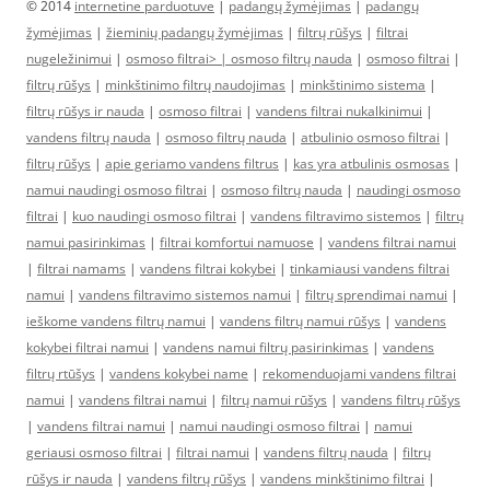
© 2014
internetine parduotuve
|
padangų žymėjimas
|
padangų
žymėjimas
|
žieminių padangų žymėjimas
|
filtrų rūšys
|
filtrai
nugeležinimui
|
osmoso filtrai> |
osmoso filtrų nauda
|
osmoso filtrai
|
filtrų rūšys
|
minkštinimo filtrų naudojimas
|
minkštinimo sistema
|
filtrų rūšys ir nauda
|
osmoso filtrai
|
vandens filtrai nukalkinimui
|
vandens filtrų nauda
|
osmoso filtrų nauda
|
atbulinio osmoso filtrai
|
filtrų rūšys
|
apie geriamo vandens filtrus
|
kas yra atbulinis osmosas
|
namui naudingi osmoso filtrai
|
osmoso filtrų nauda
|
naudingi osmoso
filtrai
|
kuo naudingi osmoso filtrai
|
vandens filtravimo sistemos
|
filtrų
namui pasirinkimas
|
filtrai komfortui namuose
|
vandens filtrai namui
|
filtrai namams
|
vandens filtrai kokybei
|
tinkamiausi vandens filtrai
namui
|
vandens filtravimo sistemos namui
|
filtrų sprendimai namui
|
ieškome vandens filtrų namui
|
vandens filtrų namui rūšys
|
vandens
kokybei filtrai namui
|
vandens namui filtrų pasirinkimas
|
vandens
filtrų rtūšys
|
vandens kokybei name
|
rekomenduojami vandens filtrai
namui
|
vandens filtrai namui
|
filtrų namui rūšys
|
vandens filtrų rūšys
|
vandens filtrai namui
|
namui naudingi osmoso filtrai
|
namui
geriausi osmoso filtrai
|
filtrai namui
|
vandens filtrų nauda
|
filtrų
rūšys ir nauda
|
vandens filtrų rūšys
|
vandens minkštinimo filtrai
|