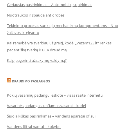
Geriausias pasirinkimas – Automobilių supirkimas
Nuotraukos ir spauda ant drobės
Tekinimo procesas sunkiųjų mechanizmų komponentams – Nuo
žaliavos iki giganto
Kai ramybė yra svarbiau už greitį, kodėl „Vezam123.lt“ renkasi
pedantišką tvarką ir BCA draudimą
Kaip pagerinti užsakymų valdymą?
DRAUDIMO PASLAUGOS
Kokių vasarinių padangų ieškote – visas rasite internetu
Vasarinės padangos keičiamos vasarai – kodėl
Šiuolaikiškas pasirinkimas – vandens aparatai ofisui
Vandens filtrai namui – kokybei