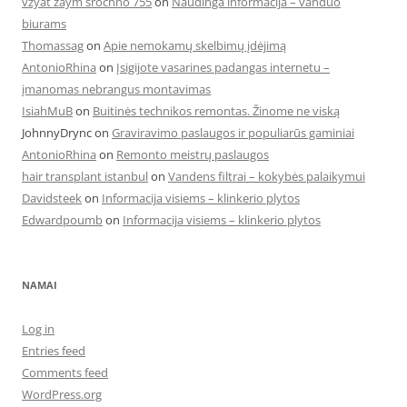
vzyat zaym srochno 755
on
Naudinga informacija – vanduo
biurams
Thomassag
on
Apie nemokamų skelbimų įdėjimą
AntonioRhina
on
Įsigijote vasarines padangas internetu –
įmanomas nebrangus montavimas
IsiahMuB
on
Buitinės technikos remontas. Žinome ne viską
JohnnyDrync
on
Graviravimo paslaugos ir populiarūs gaminiai
AntonioRhina
on
Remonto meistrų paslaugos
hair transplant istanbul
on
Vandens filtrai – kokybės palaikymui
Davidsteek
on
Informacija visiems – klinkerio plytos
Edwardpoumb
on
Informacija visiems – klinkerio plytos
NAMAI
Log in
Entries feed
Comments feed
WordPress.org