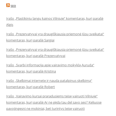
SEO
Įrašo „Plastikinių langų kainos Vilniuje“ komentaras, kurį parašė
Algis
Įrašo „Prezervatyvai yra draugiškiausia priemonė Jūsų sveikatai“
komentaras, kurį parašė Sargiai
Įrašo „Prezervatyvai yra draugiškiausia priemonė Jūsų sveikatai“
komentaras, kurį parašė Prezervatyvai
Įrašo „Svarbi informacija apie vairavimo mokyklą Auruda“
komentaras, kurį parašė Kristina
Įrašo „Skelbimai internete ir nauda patalpinus skelbimą“
komentaras, kurį parašė Robert
Įrašo „Vairavimo kursai praradusiems teisę vairuoti Vilniuje“
komentaras, kurį parašė Ar ne gėda tau del savo seo? Keliuose
pavojingesni ne mokiniai, bet turintys teisę vairuoti