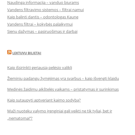
Naudinga informacija – vanduo biurams
Vandens filtravimo sistemos – filtrai namui
Kaip balinti dantis – odontologas Kaune
Vandens filtrai – kokybės palaikymui
Sienų dažymas – pasiruošimas ir darbai
LEKTUVU BILIETAI
Kaip išsirinkti geriausią pelėsio valiklį
Žieminių padangų žymėjimas yra svarbus – kaip išvengti klaidų
Medinės žaidimų aikštelės vaikams – pristatymas ir surinkimas
Kaip sutaupyti aptveriant kaimo sodybą?
Maži nuotekų valymo įrenginiai gali veikti ne tik tyliai, bet ir
„nematomai‘‘?