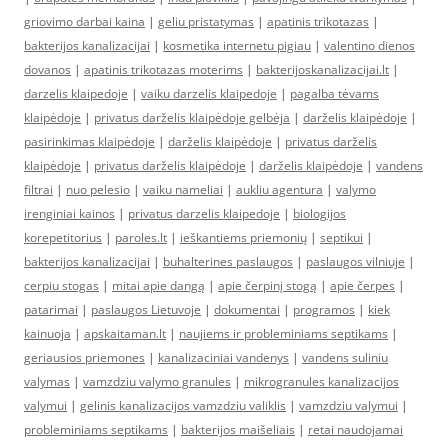
griovimo darbai kaina
|
geliu pristatymas
|
apatinis trikotazas
|
bakterijos kanalizacijai
|
kosmetika internetu pigiau
|
valentino dienos
dovanos
|
apatinis trikotazas moterims
|
bakterijoskanalizacijai.lt
|
darzelis klaipedoje
|
vaiku darzelis klaipedoje
|
pagalba tėvams
klaipėdoje
|
privatus darželis klaipėdoje gelbėja
|
darželis klaipėdoje
|
pasirinkimas klaipėdoje
|
darželis klaipėdoje
|
privatus darželis
klaipėdoje
|
privatus darželis klaipėdoje
|
darželis klaipėdoje
|
vandens
filtrai
|
nuo pelesio
|
vaiku nameliai
|
aukliu agentura
|
valymo
irenginiai kainos
|
privatus darzelis klaipedoje
|
biologijos
korepetitorius
|
paroles.lt
|
ieškantiems priemonių
|
septikui
|
bakterijos kanalizacijai
|
buhalterines paslaugos
|
paslaugos vilniuje
|
cerpiu stogas
|
mitai apie dangą
|
apie čerpinį stogą
|
apie čerpes
|
patarimai
|
paslaugos Lietuvoje
|
dokumentai
|
programos
|
kiek
kainuoja
|
apskaitaman.lt
|
naujiems ir probleminiams septikams
|
geriausios priemones
|
kanalizaciniai vandenys
|
vandens suliniu
valymas
|
vamzdziu valymo granules
|
mikrogranules kanalizacijos
valymui
|
gelinis kanalizacijos vamzdziu valiklis
|
vamzdziu valymui
|
probleminiams septikams
|
bakterijos maišeliais
|
retai naudojamai