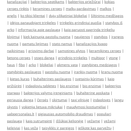
kanalizacijai
|
bakterijos septikams
|
bakterijos priežiūrai
|
kokias
cerpes rinktis
|
keramines cerpes
|
malkų pardavimas
|
malkos
|
anglis
|
ko tikisi klientai
|
dujų silikatiniai blokeliai
|
šiltinimo medžiagos
|
idėjos panaudojant trinkeles
|
trinkelės grindiniui puošia
|
statybos iš
arko
|
informacija apie paslaugą
|
kaip paruosti pagrinda trinkeliu
klojimui
|
kiek kainuoja pastoliu nuoma
|
naujienos
|
statybos
|
įrangos
nuoma
|
pamatu liejimas
|
stato namus
|
kanalizacijos kvapo
naikinimas
|
griovimo darbai
|
samotines plytos
|
keramikines cerpes
|
betono cerpes
|
stogo danga
|
grindinio trinkeles
|
multipor
|
ytong
|
haus
|
fibo
|
arko
|
blokeliai
|
akmens vata
|
statybines medziagos
|
statybinės paslaugos
|
pastoliu nuoma
|
įrankių nuoma
|
kranu nuoma
|
kietas kuras
|
buhalterines paslaugos
|
svetainių kūrimas
|
kaip
prižiūrėti
|
indaploviu tabletes
|
bio enzimai
|
bio enzimai
|
bakterijos
starwax
|
bakterijos valymo įrenginiams
|
buhalterine apskaita
|
geriausia danga
|
čerpės
|
skirtumai
|
taxi vilniuje
|
indaploves
|
langu
skystis
|
vokietija lietuva mikriukai
|
maudymosi kostiumėliai
|
uabpersonalas.lt
|
pigiausias automobilio draudimas
|
populiari
paslauga
|
kaip sutrumpinti
|
iššūkiai kelionėje
|
vežame
|
vežami
keleiviai
|
kas veža
|
taisyklės ir pareigos
|
ieškote kas parvežtų
|