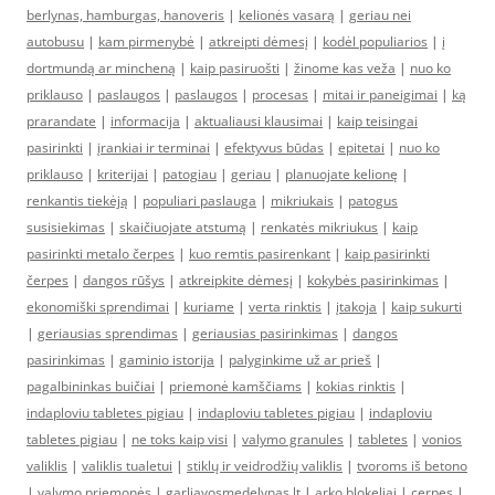
berlynas, hamburgas, hanoveris
|
kelionės vasarą
|
geriau nei
autobusu
|
kam pirmenybė
|
atkreipti dėmesį
|
kodėl populiarios
|
į
dortmundą ar mincheną
|
kaip pasiruošti
|
žinome kas veža
|
nuo ko
priklauso
|
paslaugos
|
paslaugos
|
procesas
|
mitai ir paneigimai
|
ką
prarandate
|
informacija
|
aktualiausi klausimai
|
kaip teisingai
pasirinkti
|
įrankiai ir terminai
|
efektyvus būdas
|
epitetai
|
nuo ko
priklauso
|
kriterijai
|
patogiau
|
geriau
|
planuojate kelionę
|
renkantis tiekėją
|
populiari paslauga
|
mikriukais
|
patogus
susisiekimas
|
skaičiuojate atstumą
|
renkatės mikriukus
|
kaip
pasirinkti metalo čerpes
|
kuo remtis pasirenkant
|
kaip pasirinkti
čerpes
|
dangos rūšys
|
atkreipkite dėmesį
|
kokybės pasirinkimas
|
ekonomiški sprendimai
|
kuriame
|
verta rinktis
|
įtakoja
|
kaip sukurti
|
geriausias sprendimas
|
geriausias pasirinkimas
|
dangos
pasirinkimas
|
gaminio istorija
|
palyginkime už ar prieš
|
pagalbininkas buičiai
|
priemonė kamščiams
|
kokias rinktis
|
indaploviu tabletes pigiau
|
indaploviu tabletes pigiau
|
indaploviu
tabletes pigiau
|
ne toks kaip visi
|
valymo granules
|
tabletes
|
vonios
valiklis
|
valiklis tualetui
|
stiklų ir veidrodžių valiklis
|
tvoroms iš betono
|
valymo priemonės
|
garliavosmedelynas.lt
|
arko blokeliai
|
cerpes
|