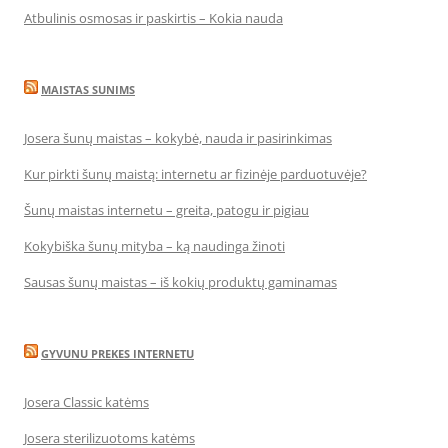
Atbulinis osmosas ir paskirtis – Kokia nauda
MAISTAS SUNIMS
Josera šunų maistas – kokybė, nauda ir pasirinkimas
Kur pirkti šunų maistą: internetu ar fizinėje parduotuvėje?
Šunų maistas internetu – greita, patogu ir pigiau
Kokybiška šunų mityba – ką naudinga žinoti
Sausas šunų maistas – iš kokių produktų gaminamas
GYVUNU PREKES INTERNETU
Josera Classic katėms
Josera sterilizuotoms katėms