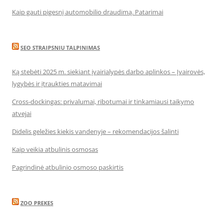
Kaip gauti pigesnį automobilio draudimą. Patarimai
SEO STRAIPSNIU TALPINIMAS
Ką stebėti 2025 m. siekiant įvairialypės darbo aplinkos – Įvairovės,
lygybės ir įtraukties matavimai
Cross-dockingas: privalumai, ribotumai ir tinkamiausi taikymo
atvejai
Didelis geležies kiekis vandenyje – rekomendacijos šalinti
Kaip veikia atbulinis osmosas
Pagrindinė atbulinio osmoso paskirtis
ZOO PREKES