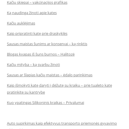
Kačių skiepai – vakcinacijos grafikas
Ką naudinga žinoti apie kates
Kačių auklėjimas
Kaip pripratinti katę prie draskyklės
Sausas maistas šunims ar konservai – ką rinktis
Blogas kvapas iš šuns burnos – Halitozė
Kačių mityba – ką svarbu žinoti
Sausas ar šlapias kačių maistas – ėdalo parinkimas
Kaip išmokyti katę daryti į dėžutę su kraiku – prie tualeto katę
pratinkite su kantrybe
Kuo ypatingas Silikoninis kraikas – Privalumai
Auto supirkimas kaip efektyvus transporto priemonės gyvavimo