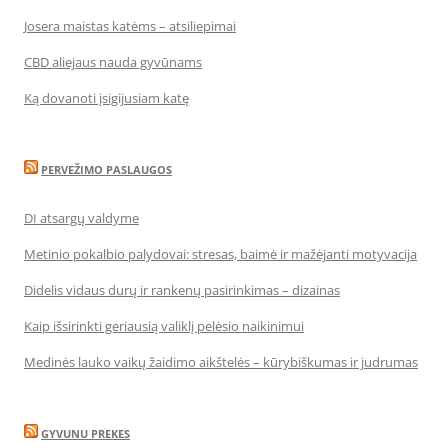
Josera maistas katėms – atsiliepimai
CBD aliejaus nauda gyvūnams
Ką dovanoti įsigijusiam katę
PERVEŽIMO PASLAUGOS
DI atsargų valdyme
Metinio pokalbio palydovai: stresas, baimė ir mažėjanti motyvacija
Didelis vidaus durų ir rankenų pasirinkimas – dizainas
Kaip išsirinkti geriausią valiklį pelėsio naikinimui
Medinės lauko vaikų žaidimo aikštelės – kūrybiškumas ir judrumas
GYVUNU PREKES