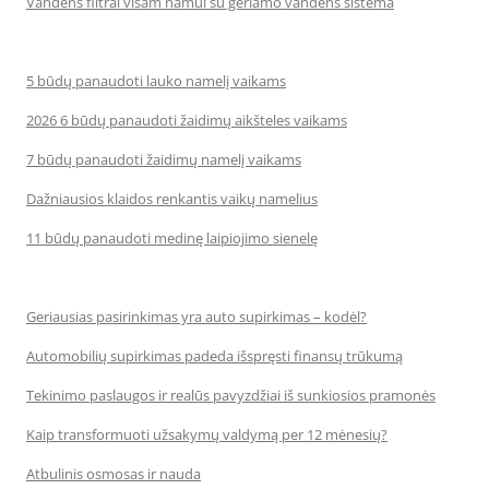
Vandens filtrai visam namui su geriamo vandens sistema
5 būdų panaudoti lauko namelį vaikams
2026 6 būdų panaudoti žaidimų aikšteles vaikams
7 būdų panaudoti žaidimų namelį vaikams
Dažniausios klaidos renkantis vaikų namelius
11 būdų panaudoti medinę laipiojimo sienelę
Geriausias pasirinkimas yra auto supirkimas – kodėl?
Automobilių supirkimas padeda išspręsti finansų trūkumą
Tekinimo paslaugos ir realūs pavyzdžiai iš sunkiosios pramonės
Kaip transformuoti užsakymų valdymą per 12 mėnesių?
Atbulinis osmosas ir nauda