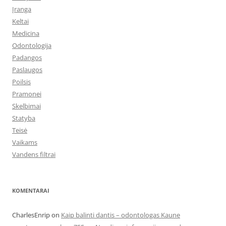
Įranga
Keltai
Medicina
Odontologija
Padangos
Paslaugos
Poilsis
Pramonei
Skelbimai
Statyba
Teisė
Vaikams
Vandens filtrai
KOMENTARAI
CharlesEnrip
on
Kaip balinti dantis – odontologas Kaune