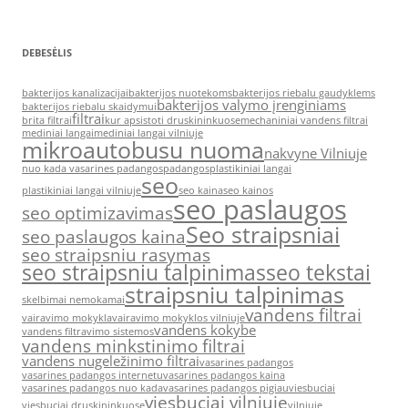
DEBESĖLIS
bakterijos kanalizacijai
bakterijos nuotekoms
bakterijos riebalu gaudyklems
bakterijos valymo įrenginiams
bakterijos riebalu skaidymui
filtrai
brita filtrai
kur apsistoti druskininkuose
mechaniniai vandens filtrai
mediniai langai
mediniai langai vilniuje
mikroautobusu nuoma
nakvyne Vilniuje
nuo kada vasarines padangos
padangos
plastikiniai langai
seo
plastikiniai langai vilniuje
seo kaina
seo kainos
seo paslaugos
seo optimizavimas
Seo straipsniai
seo paslaugos kaina
seo straipsniu rasymas
seo straipsniu talpinimas
seo tekstai
straipsniu talpinimas
skelbimai nemokamai
vandens filtrai
vairavimo mokykla
vairavimo mokyklos vilniuje
vandens kokybe
vandens filtravimo sistemos
vandens minkstinimo filtrai
vandens nugeležinimo filtrai
vasarines padangos
vasarines padangos internetu
vasarines padangos kaina
vasarines padangos nuo kada
vasarines padangos pigiau
viesbuciai
viesbuciai vilniuje
viesbuciai druskininkuose
vilniuje