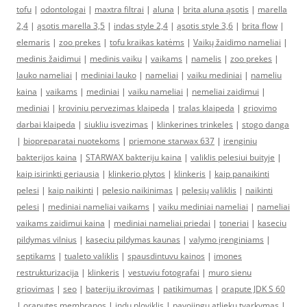
tofu
|
odontologai
|
maxtra filtrai
|
aluna
|
brita aluna ąsotis
|
marella
2,4
|
ąsotis marella 3,5
|
indas style 2,4
|
ąsotis style 3,6
|
brita flow
|
elemaris
|
zoo prekes
|
tofu kraikas katėms
|
Vaikų žaidimo nameliai
|
medinis žaidimui
|
medinis vaiku
|
vaikams
|
namelis
|
zoo prekes
|
lauko nameliai
|
mediniai lauko
|
nameliai
|
vaiku mediniai
|
nameliu
kaina
|
vaikams
|
mediniai
|
vaiku nameliai
|
nemeliai zaidimui
|
mediniai
|
kroviniu pervezimas klaipeda
|
tralas klaipeda
|
griovimo
darbai klaipeda
|
siukliu isvezimas
|
klinkerines trinkeles
|
stogo danga
|
biopreparatai nuotekoms
|
priemone starwax 637
|
irenginiu
bakterijos kaina
|
STARWAX bakteriju kaina
|
valiklis pelesiui buityje
|
kaip isirinkti geriausia
|
klinkerio plytos
|
klinkeris
|
kaip panaikinti
pelesi
|
kaip naikinti
|
pelesio naikinimas
|
pelesių valiklis
|
naikinti
pelesi
|
mediniai nameliai vaikams
|
vaiku mediniai nameliai
|
nameliai
vaikams zaidimui kaina
|
mediniai nameliai priedai
|
toneriai
|
kaseciu
pildymas vilnius
|
kaseciu pildymas kaunas
|
valymo įrenginiams
|
septikams
|
tualeto valiklis
|
spausdintuvu kainos
|
imones
restrukturizacija
|
klinkeris
|
vestuviu fotografai
|
muro sienu
griovimas
|
seo
|
bateriju ikrovimas
|
patikimumas
|
orapute JDK S 60
|
oraputes membranos
|
indu ploviklis
|
pavojingu atlieku tvarkymas
|