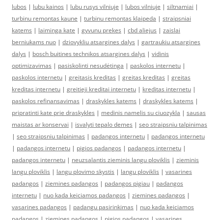
lubos
|
lubu kainos
|
lubu rusys vilniuje
|
lubos vilniuje
|
siltnamiai
|
turbinu remontas kaune
|
turbinu remontas klaipeda
|
straipsniai
katems
|
laiminga kate
|
gyvunu prekes
|
cbd aliejus
|
zaislai
berniukams nuo
|
dziovykliu atsargines dalys
|
gartraukiu atsargines
dalys
|
bosch buitines technikos atsargines dalys
|
vidinis
optimizavimas
|
pasiskolinti nesudėtinga
|
paskolos internetu
|
paskolos internetu
|
greitasis kreditas
|
greitas kreditas
|
greitas
kreditas internetu
|
greitieji kreditai internetu
|
kreditas internetu
|
paskolos refinansavimas
|
draskykles katems
|
draskykles katems
|
pripratinti kate prie draskykles
|
medinis namelis su ciuozykla
|
sausas
maistas ar konservai
|
isvalyti tepalo demes
|
seo straipsniu talpinimas
|
seo straipsniu talpinimas
|
padangos internetu
|
padangos internetu
|
padangos internetu
|
pigios padangos
|
padangos internetu
|
padangos internetu
|
neuzsalantis zieminis langu ploviklis
|
zieminis
langu ploviklis
|
langu plovimo skystis
|
langu ploviklis
|
vasarines
padangos
|
ziemines padangos
|
padangos pigiau
|
padangos
internetu
|
nuo kada keiciamos padangos
|
ziemines padangos
|
vasarines padangos
|
padangu pasirinkimas
|
nuo kada keiciamos
padangos
|
ziemines padangos
|
pigios padangos
|
vasarines