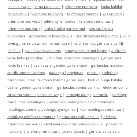
pelesio kvapa galima panaikinti
|
priemone nuo voru
|
lauko kubilai
pardavimui
|
priemonė nuo vorų
|
telefonų remontas
|
kas yra seo
|
priemone nuo voru
|
telefonų remontas
|
telefonų remontas
|
priemonė nuo vorų
|
lauko kubilai pardavimui
|
seo straipsniu
talpinimas
|
geriausias pelėsio valiklis
|
seo straipsniu talpinimas
|
kaip
isvengti pelesio atsiradimo namuose
|
kaip išsirinkti geriausią valiklį
pelėsiui
|
puiki dovana vaikams
|
smagiam žaidimui kieme
|
aikštelės
vaikų laiko praleidimui
|
telefonų remontas naudingas
|
geriausias
kaciu kraikas
|
dazniausiai gendantys telefonai
|
geriausias maistas
sterilizuotoms katėms
|
padangų žymėjimas
|
mobiliųjų telefonų
remontas
|
sterilizuotoms katėms geriausias
|
kiek kainuoja kubilai
|
dažnai gendantys telefonai
|
geriausias vonios valiklis
|
elektromobiliu
ikrovimo stoteliu pletra lietuvoje
|
lietuvoje daugeja stoteliu
|
padangų
žymėjimas reikalingas
|
vasarinės padangos elektromobiliams
|
naudingas žieminių padangų žymėjimas
|
kuo naudingas remontas
|
mobiliųjų telefonų remontas
|
geriausias valiklis peliui
|
efektyvi
priemone nuo voru
|
efektyviai veikiantis pelėsio valiklis
|
priemonė
nuo vorų
|
telefonų remontas
|
josera classic
|
geriausias pelesio