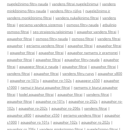
nugeležinimo filtrų nauda
|
vandens filtrai nugeležinimui
|
vandens
minkštinimo filtrų nauda
|
vandens filtrų rūšys
|
nugeležinimo ir
vandens monkštinimo filtrai
|
vandens nukalkinimo filtrai
|
vandens
filtrai
|
geriamo vandens sistemos
|
osmoso filtrų nauda
|
atbulinio
osmoso filtrai
|
seo straipsniu talpinimas
|
aquaphor vandens filtrai
|
aquaphor filtrai
|
osmoso filtrų nauda
|
osmoso filtrai
|
vandens filtrai
aquaphor
|
geriamo vandens filtrai
|
aquaphor filtrai
|
aquaphor filtrai
|
aquaphor filtrai
|
aquaphor filtrai
|
aquaphor namams ir pramonei
|
aquaphor filtrai
|
aquaphor filtrai
|
aquaphor filtrų nauda
|
aquaphor
filtrai
|
aquapgor filtrai ir nauda
|
aquaphor filtrai
|
aquaphor filtrai
|
vandens filtrai
|
aquaphor filtrai
|
vandens filtru rusys
|
aquaphor s800
|
aquaphor ro-101s
|
aquaphor ro-102s
|
aquapgor s550
|
aquaphor
s1000
|
namui ir biurui aquaphor filtrai
|
namams ir biurui aquaphor
filtrai
|
kodel aquaphor filtrai
|
aquaphor filtrai
|
vandens filtrai
|
aquaphor filtrai
|
aquaphor ro-101s
|
aquaphor ro-202s
|
aquaphor ro-
102s
|
aquaphor ro-202s
|
aquaphor ro-206s
|
vandens filtrai
|
aquaphor s800
|
aquaphor s550
|
geriamo vandens filtrai
|
aquaphor
s1000
|
aquaphor ro 101s
|
aquaphor 102s
|
aquaphor ro 202s
|
aquaphor ro 206s
|
vandens minkstinimo filtrai
|
nugeležinimo filtrai
|