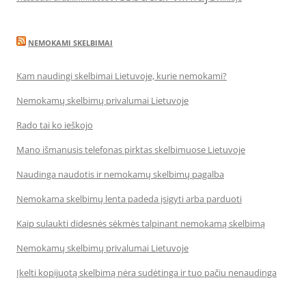
NEMOKAMI SKELBIMAI
Kam naudingi skelbimai Lietuvoje, kurie nemokami?
Nemokamų skelbimų privalumai Lietuvoje
Rado tai ko ieškojo
Mano išmanusis telefonas pirktas skelbimuose Lietuvoje
Naudinga naudotis ir nemokamų skelbimų pagalba
Nemokama skelbimų lenta padeda įsigyti arba parduoti
Kaip sulaukti didesnės sėkmės talpinant nemokamą skelbimą
Nemokamų skelbimų privalumai Lietuvoje
Įkelti kopijuotą skelbimą nėra sudėtinga ir tuo pačiu nenaudinga