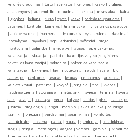
kelionės draudimas
|
turto
|
sveikatos
|
kelionės
|
kasko
|
civilinės
atsakomybės
|
automobilio
|
draudimas internetu
|
teisės aktai
|
kaina
|
gyvybės
|
kelionių
|
turto
|
tpvca
|
kasko
|
padeda taupantiems
|
bausmės
|
kontrolė
|
kameros
|
tiriami įvykiai
|
privalomos paslaugos
|
apie privalomą
|
internetu
|
privalomasis
|
vykstantiems
|
klausimai
ir atsakymai
|
sąvokos
|
populiariausias
|
požymiai
|
stoge
montuojami
|
galimybė
|
namo akys
|
blogas
|
apie bakterijas
|
kanalizacijai
|
situacija
|
padeda
|
bakterijos valymo įrenginiams
|
bakterijos kanalizacijai
|
bakterijos
|
bakterijos kanalizacijai
|
kanalizacijai
|
bakterijos
|
bio
|
nuotekoms
|
nauda
|
švara
|
bio
|
bakterijos
|
renkamės
|
kvapas
|
kvapas
|
nemalonus
|
ar kenkia
|
kaip atsikratyti
|
patarimai
|
kokybė
|
įrenginiai
|
tipai
|
kvapas
|
naudinga žiemą
|
stoglangiai
|
metas pirkti
|
šviesa
|
terminai
|
svarbi
dalis
|
atvejai
|
paslauga
|
verta
|
kokybė
|
klaidos
|
pirkti
|
bakterijos
|
šviesa
|
stoglangiai
|
langai
|
mediniai
|
šviesi aplinka
|
naudinga
|
išsirinkti
|
priežiūra
|
pardavimai
|
pasirinkimas
|
komfortas
|
pasirūpinkite
|
tinkama
|
namui
|
nauda
|
gamintojai
|
pasirinkimas
|
stogui
|
dengia
|
medžiagos
|
dangos
|
verstas
|
gaminiai
|
privalumai
|
renkamės
|
kokybė
|
charakteristika
|
klinkerio
|
kaip išsirinkti
|