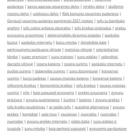
padangos
|
kavos aparatu atsargines dalys
|
viryklių dalys
|
skalbimo
masinu dalys
|
saldytuvu dalys
|
Kiek kainuoja vasarines padangos
|
Geriausi vasariniu padangu gamintojai 2021 metais
|
tofu su bambuko
anglimi
|
tofu zalios arbatos ekstraktu
|
tofu kraikas originalus
|
prekiu
gyvunams grazinimas
|
elektromobiliu ikrovimo stoteles
|
paskolos
bustui
|
paskolos internetu
|
kaciu mityba
|
išmokykite katę
|
perkraustymo paslaugos vilniuje
|
meistras vilniuje
|
odontologijos
klinika
|
super premium
|
sunu maistas
|
sunu edalas
|
valandinis
darzelis vilniuje
|
josera katems
|
josera sunims
|
paskolos internetu
|
guoliai sunims
|
dubeneliai sunims
|
sunu dziovintuvai
|
konservai
sunims
|
kaciu tualetas
|
sausas maistas katems
|
konservai katems
|
silikoninis kraikas
|
bentonitinis kraikas
|
tofu kraikas
|
sausas maistas
sunims
|
info
|
kaip sutaupyti gyvunams
|
prekes gyvunams
|
gyvunu
prieziura
|
gyvunu augintojams
|
šunims
|
katėms
|
gyvunu prekes
|
tofu kraiko naudojimas
|
ar patiks tofu
|
augalinė alternatyva
|
gyvunu
prekes
|
kontaktai
|
apie mus
|
naujienos
|
nuorodos
|
nuorodos
|
nuorodos
|
gyvunu prekes internetu
|
edalo itaka
|
sunu edalas ir
isvaizda
|
sunu mityba
|
kaip perkant sutaupyti
|
gyvunams parduotuve