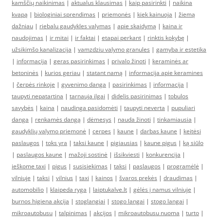
kamščių naikinimas
|
aktualus klausimas
|
kaip pasirinkti
|
naikina
kvapą
|
biologiniai sprendimas
|
priemonės
|
kiek kainuoja
|
žiemą
dažniau
|
riebalu gaudykles valymas
|
apie skaidymą
|
kaina ir
naudojimas
|
ir mitai
|
ir faktai
|
etapai perkant
|
rinktis kokybę
|
užsikimšo kanalizacija
|
vamzdziu valymo granules
|
gamyba ir estetika
|
informacija
|
geras pasirinkimas
|
privalo žinoti
|
keraminės ar
betoninės
|
kurios geriau
|
statant namą
|
informacija apie keramines
|
čerpės rinkoje
|
gyvenimo danga
|
pasirinkimas
|
informacija
|
taupyti nepatartina
|
tarnauja ilgai
|
didelis pasirinimas
|
tobulos
savybės
|
kaina
|
naudinga pasidomėti
|
taupyti neverta
|
pupuliari
danga
|
renkamės dangą
|
dėmesys
|
nauda žinoti
|
tinkamiausia
|
gaudyklių valymo priemonė
|
cerpes
|
kaune
|
darbas kaune
|
keitėsi
paslaugos
|
toks yra
|
taksi kaune
|
pigiausias
|
kaune pigus
|
ką siūlo
|
paslaugos kaune
|
mažoji sostinė
|
išsikviesti
|
konkurencija
|
ieškome taxi
|
pigus
|
susisiekimas
|
taksi
|
paslaugos
|
programėlė
|
vilniuje
|
taksi
|
vilnius
|
taxi
|
kainos
|
švaros prekės
|
draudimas
|
automobilio
|
klaipeda ryga
|
laiptukalve.lt
|
gėlės į namus vilniuje
|
burnos higiena akcija
|
stoglangiai
|
stogo langai
|
stogo langai
|
mikroautobusu
|
talpinimas
|
akcijos
|
mikroautobusu nuoma
|
turto
|