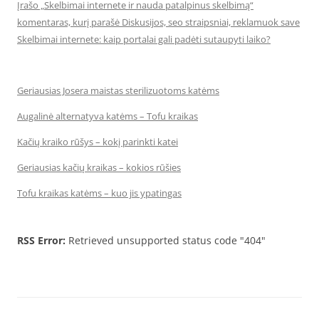
Įrašo „Skelbimai internete ir nauda patalpinus skelbimą“
komentaras, kurį parašė Diskusijos, seo straipsniai, reklamuok save
Skelbimai internete: kaip portalai gali padėti sutaupyti laiko?
Geriausias Josera maistas sterilizuotoms katėms
Augalinė alternatyva katėms – Tofu kraikas
Kačių kraiko rūšys – kokį parinkti katei
Geriausias kačių kraikas – kokios rūšies
Tofu kraikas katėms – kuo jis ypatingas
RSS Error:
Retrieved unsupported status code "404"