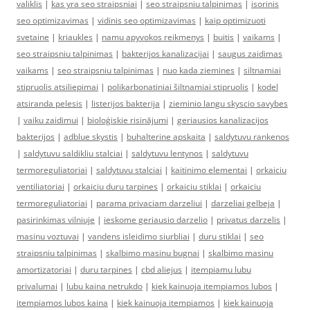
valiklis
|
kas yra seo straipsniai
|
seo straipsniu talpinimas
|
isorinis
seo optimizavimas
|
vidinis seo optimizavimas
|
kaip optimizuoti
svetaine
|
kriaukles
|
namu apyvokos reikmenys
|
buitis
|
vaikams
|
seo straipsniu talpinimas
|
bakterijos kanalizacijai
|
saugus zaidimas
vaikams
|
seo straipsniu talpinimas
|
nuo kada ziemines
|
siltnamiai
stipruolis atsiliepimai
|
polikarbonatiniai šiltnamiai stipruolis
|
kodel
atsiranda pelesis
|
listerijos bakterija
|
zieminio langu skyscio savybes
|
vaiku zaidimui
|
bioloģiskie risinājumi
|
geriausios kanalizacijos
bakterijos
|
adblue skystis
|
buhalterine apskaita
|
saldytuvu rankenos
|
saldytuvu saldikliu stalciai
|
saldytuvu lentynos
|
saldytuvu
termoreguliatoriai
|
saldytuvu stalciai
|
kaitinimo elementai
|
orkaiciu
ventiliatoriai
|
orkaiciu duru tarpines
|
orkaiciu stiklai
|
orkaiciu
termoreguliatoriai
|
parama privaciam darzeliui
|
darzeliai gelbeja
|
pasirinkimas vilniuje
|
ieskome geriausio darzelio
|
privatus darzelis
|
masinu voztuvai
|
vandens isleidimo siurbliai
|
duru stiklai
|
seo
straipsniu talpinimas
|
skalbimo masinu bugnai
|
skalbimo masinu
amortizatoriai
|
duru tarpines
|
cbd aliejus
|
itempiamu lubu
privalumai
|
lubu kaina netrukdo
|
kiek kainuoja itempiamos lubos
|
itempiamos lubos kaina
|
kiek kainuoja itempiamos
|
kiek kainuoja