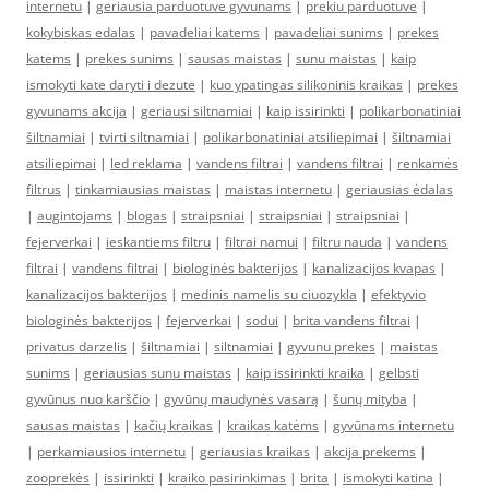
internetu
|
geriausia parduotuve gyvunams
|
prekiu parduotuve
|
kokybiskas edalas
|
pavadeliai katems
|
pavadeliai sunims
|
prekes
katems
|
prekes sunims
|
sausas maistas
|
sunu maistas
|
kaip
ismokyti kate daryti i dezute
|
kuo ypatingas silikoninis kraikas
|
prekes
gyvunams akcija
|
geriausi siltnamiai
|
kaip issirinkti
|
polikarbonatiniai
šiltnamiai
|
tvirti siltnamiai
|
polikarbonatiniai atsiliepimai
|
šiltnamiai
atsiliepimai
|
led reklama
|
vandens filtrai
|
vandens filtrai
|
renkamės
filtrus
|
tinkamiausias maistas
|
maistas internetu
|
geriausias ėdalas
|
augintojams
|
blogas
|
straipsniai
|
straipsniai
|
straipsniai
|
fejerverkai
|
ieskantiems filtru
|
filtrai namui
|
filtru nauda
|
vandens
filtrai
|
vandens filtrai
|
biologinės bakterijos
|
kanalizacijos kvapas
|
kanalizacijos bakterijos
|
medinis namelis su ciuozykla
|
efektyvio
biologinės bakterijos
|
fejerverkai
|
sodui
|
brita vandens filtrai
|
privatus darzelis
|
šiltnamiai
|
siltnamiai
|
gyvunu prekes
|
maistas
sunims
|
geriausias sunu maistas
|
kaip issirinkti kraika
|
gelbsti
gyvūnus nuo karščio
|
gyvūnų maudynės vasarą
|
šunų mityba
|
sausas maistas
|
kačių kraikas
|
kraikas katėms
|
gyvūnams internetu
|
perkamiausios internetu
|
geriausias kraikas
|
akcija prekems
|
zooprekės
|
issirinkti
|
kraiko pasirinkimas
|
brita
|
ismokyti katina
|