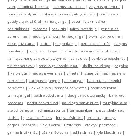
tvorų betoniniai blokeliai
|
idomus straipsniai
|
valymas priemone
|
priemonė valymui
|
rulonais
|
išbandykite granules
|
priemonės
|
gaudyklių priežiūrai
|
tarnauja ilgai
|
betoninė ar medinė
|
pasirinkimas
|
tvoroms
|
paskirtis
|
tvirta investicija
|
geriausias
sprendimas
|
naudinga žinoti
|
tarnauja ilgai
|
blokelių privalumai
|
kokie privalumai
|
patirtis
|
stogo danga
|
betoninės čerpės
|
dangos
privalumai
|
geriausia danga
|
faktai
|
fizinio asmens bankrotas
|
fizinių asmenų bankroto įstatymas
|
bankrotas
|
bankroto pasekmės
|
turintiems skolų
|
asmuo gali bankrutuoti
|
skelbti naudinga
|
pagalba
|
kaip elgtis
|
naujas gyvenimas
|
3 metai
|
išsigelbėjimas
|
asmens
bankrotas
|
europos sąjungoje
|
asmuo gali
|
bankrotas asmeniui
|
bankrotas
|
kiek kainuoja
|
asmens bankrotas
|
bankroto kaina
|
tarnauja ilgai
|
pasinaudoti verta
|
daug bankrutuojančių
|
bankroto
procesas
|
norint bankrutuoti
|
naudinga bankrutuoti
|
taupykite laiką
|
skaudi pamoka
|
administratorius
|
tarnauja ilgai
|
pigus išlaikymas
|
patirtis
|
geriau nei šiferis
|
lengva išsirinkti
|
unikalus gaminys
|
čerpės
|
dangos
|
rinktis verta
|
užsikimšo
|
efektyvi priemonė
|
galima ir užkimšti
|
užsikimšo vonia
|
atkimšimas
|
kyla klausimas
|