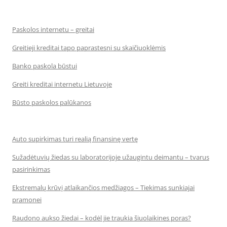
Paskolos internetu – greitai
Greitieji kreditai tapo paprastesni su skaičiuoklėmis
Banko paskola būstui
Greiti kreditai internetu Lietuvoje
Būsto paskolos palūkanos
Auto supirkimas turi realią finansinę vertę
Sužadėtuvių žiedas su laboratorijoje užaugintu deimantu – tvarus
pasirinkimas
Ekstremalų krūvį atlaikančios medžiagos – Tiekimas sunkiajai
pramonei
Raudono aukso žiedai – kodėl jie traukia šiuolaikines poras?