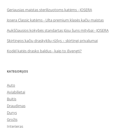
Geriausias maistas sterilizuotoms katėms - JOSERA
Josera Classic katėms - Ulta premium klasės kačių maistas
Aukščiausios kokybės standartas Jūsų šuns mitybai - JOSERA
Skirtingos kačių draskyklių rūšys – skirtingi privalumai
Kodėl katės drasko baldus - kaip to išvengti?
KATEGORIJOS
Auto
Aviabilietai
Buitis
Draudimas
Durys
Grožis
Interjeras