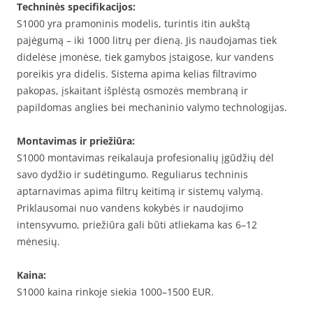
Techninės specifikacijos:
S1000 yra pramoninis modelis, turintis itin aukštą
pajėgumą – iki 1000 litrų per dieną. Jis naudojamas tiek
didelėse įmonėse, tiek gamybos įstaigose, kur vandens
poreikis yra didelis. Sistema apima kelias filtravimo
pakopas, įskaitant išplėstą osmozės membraną ir
papildomas anglies bei mechaninio valymo technologijas.
Montavimas ir priežiūra:
S1000 montavimas reikalauja profesionalių įgūdžių dėl
savo dydžio ir sudėtingumo. Reguliarus techninis
aptarnavimas apima filtrų keitimą ir sistemų valymą.
Priklausomai nuo vandens kokybės ir naudojimo
intensyvumo, priežiūra gali būti atliekama kas 6–12
mėnesių.
Kaina:
S1000 kaina rinkoje siekia 1000–1500 EUR.