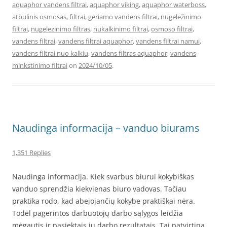
aquaphor vandens filtrai
,
aquaphor viking
,
aquaphor waterboss
,
atbulinis osmosas
,
filtrai
,
geriamo vandens filtrai
,
nugeležinimo
filtrai
,
nugelezinimo filtras
,
nukalkinimo filtrai
,
osmoso filtrai
,
vandens filtrai
,
vandens filtrai aquaphor
,
vandens filtrai namui
,
vandens filtrai nuo kalkiu
,
vandens filtras aquaphor
,
vandens
minkstinimo filtrai
on
2024/10/05
.
Naudinga informacija – vanduo biurams
1,351 Replies
Naudinga informacija. Kiek svarbus biurui kokybiškas
vanduo sprendžia kiekvienas biuro vadovas. Tačiau
praktika rodo, kad abejojančių kokybe praktiškai nėra.
Todėl pagerintos darbuotojų darbo sąlygos leidžia
mėgautis ir pasiektais jų darbo rezultatais. Tai patvirtina,