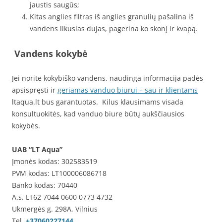
jaustis saugūs;
Kitas anglies filtras iš anglies granulių pašalina iš
vandens likusias dujas, pagerina ko skonį ir kvapą.
Vandens kokybė
Jei norite kokybiško vandens, naudinga informacija padės
apsispręsti ir
geriamas vanduo biurui – sau ir klientams
ltaqua.lt bus garantuotas. Kilus klausimams visada
konsultuokitės, kad vanduo biure būtų aukščiausios
kokybės.
UAB “LT Aqua”
Įmonės kodas: 302583519
PVM kodas: LT100006086718
Banko kodas: 70440
A.s. LT62 7044 0600 0773 4732
Ukmergės g. 298A, Vilnius
Tel.
+37060227144