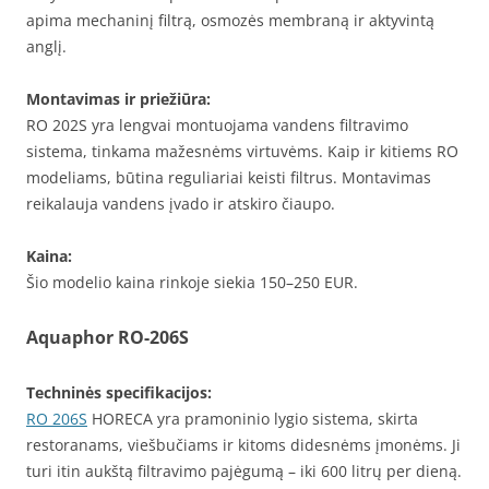
apima mechaninį filtrą, osmozės membraną ir aktyvintą
anglį.
Montavimas ir priežiūra:
RO 202S yra lengvai montuojama vandens filtravimo
sistema, tinkama mažesnėms virtuvėms. Kaip ir kitiems RO
modeliams, būtina reguliariai keisti filtrus. Montavimas
reikalauja vandens įvado ir atskiro čiaupo.
Kaina:
Šio modelio kaina rinkoje siekia 150–250 EUR.
Aquaphor RO-206S
Techninės specifikacijos:
RO 206S
HORECA yra pramoninio lygio sistema, skirta
restoranams, viešbučiams ir kitoms didesnėms įmonėms. Ji
turi itin aukštą filtravimo pajėgumą – iki 600 litrų per dieną.