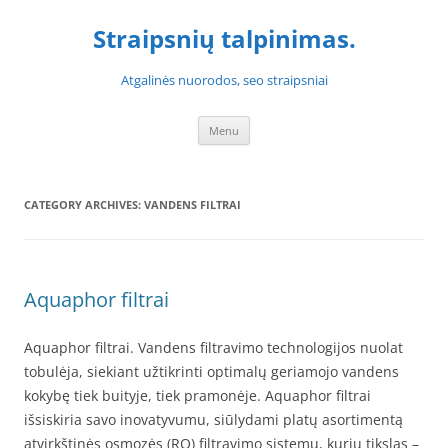
Skip
to
Straipsnių talpinimas.
content
Atgalinės nuorodos, seo straipsniai
Menu
CATEGORY ARCHIVES:
VANDENS FILTRAI
Aquaphor filtrai
Aquaphor filtrai. Vandens filtravimo technologijos nuolat
tobulėja, siekiant užtikrinti optimalų geriamojo vandens
kokybę tiek buityje, tiek pramonėje. Aquaphor filtrai
išsiskiria savo inovatyvumu, siūlydami platų asortimentą
atvirkštinės osmozės (RO) filtravimo sistemų, kurių tikslas –