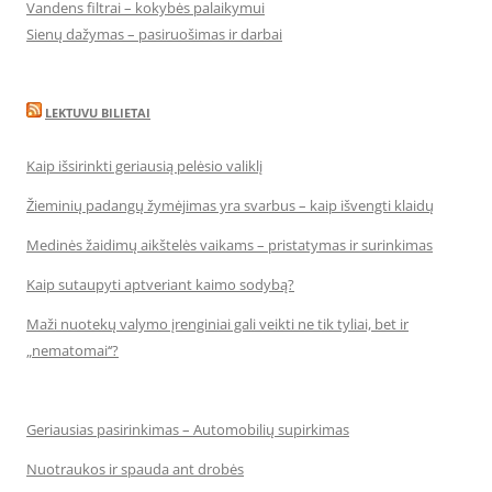
Vandens filtrai – kokybės palaikymui
Sienų dažymas – pasiruošimas ir darbai
LEKTUVU BILIETAI
Kaip išsirinkti geriausią pelėsio valiklį
Žieminių padangų žymėjimas yra svarbus – kaip išvengti klaidų
Medinės žaidimų aikštelės vaikams – pristatymas ir surinkimas
Kaip sutaupyti aptveriant kaimo sodybą?
Maži nuotekų valymo įrenginiai gali veikti ne tik tyliai, bet ir
„nematomai‘‘?
Geriausias pasirinkimas – Automobilių supirkimas
Nuotraukos ir spauda ant drobės