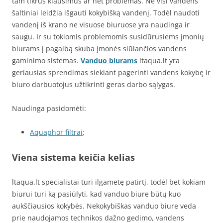
tam tikrus klausimus ar net problemas. Ne visi vandens
šaltiniai leidžia išgauti kokybišką vandenį. Todėl naudoti
vandenį iš krano ne visuose biuruose yra naudinga ir
saugu. Ir su tokiomis problemomis susidūrusiems įmonių
biurams į pagalbą skuba įmonės siūlančios vandens
gaminimo sistemas.
Vanduo biurams
ltaqua.lt yra
geriausias sprendimas siekiant pagerinti vandens kokybę ir
biuro darbuotojus užtikrinti geras darbo sąlygas.
Naudinga pasidomėti:
Aquaphor filtrai
;
Viena sistema keičia kelias
ltaqua.lt specialistai turi ilgametę patirtį, todėl bet kokiam
biurui turi ką pasiūlyti, kad vanduo biure būtų kuo
aukščiausios kokybės. Nekokybiškas vanduo biure veda
prie naudojamos technikos dažno gedimo, vandens