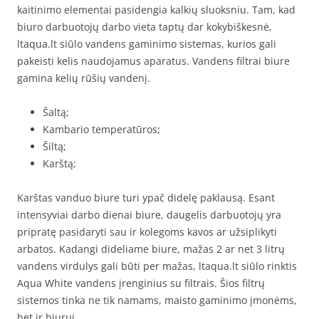
kaitinimo elementai pasidengia kalkių sluoksniu. Tam, kad
biuro darbuotojų darbo vieta taptų dar kokybiškesnė,
ltaqua.lt siūlo vandens gaminimo sistemas, kurios gali
pakeisti kelis naudojamus aparatus. Vandens filtrai biure
gamina kelių rūšių vandenį.
Šaltą;
Kambario temperatūros;
Šiltą;
Karštą;
Karštas vanduo biure turi ypač didelę paklausą. Esant
intensyviai darbo dienai biure, daugelis darbuotojų yra
pripratę pasidaryti sau ir kolegoms kavos ar užsiplikyti
arbatos. Kadangi dideliame biure, mažas 2 ar net 3 litrų
vandens virdulys gali būti per mažas, ltaqua.lt siūlo rinktis
Aqua White vandens įrenginius su filtrais. Šios filtrų
sistemos tinka ne tik namams, maisto gaminimo įmonėms,
bet ir biurui.