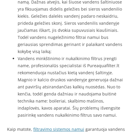
namą. Dažnas atvejis, kai šiuose vandens šaltiniuose
yra fiksuojamas didelis geležies bei sieros vandenilio
kiekis. Geležies dalelės vandenį padaro neskaidriu,
prideda geležies skonį. Sieros vandenilis vandenyje
jaučiamas iškart, jis dvokia supuvusiais kiaušiniais.
Todėl vandens nugeležinimo filtrai namui bus
geriausias sprendimas gerinant ir palaikant vandens
kokybę visą laiką;
Vandens minkštinimo ir nukalkinimo filtrus įrengti
name, profesionalūs specialistai iš Pureaquafilter.lt
rekomenduoja nustačius kietą vandenį šaltinyje.
Magnio ir kalcio druskos vandenyje generuoja dažnai
ant paviršių atsirandančias kalkių nuosėdas. Nuo to
kenčia, todėl genda dažniau ir naudojama buitinė
technika name: boileriai, skalbimo mašinos,
indaplovės, kavos aparatai. Šių problemų išvengsite
pasirinkę vandens nukalkinimo filtrus savo namui.
Kaip matote,
filtravimo sistemos namui
garantuoja vandens