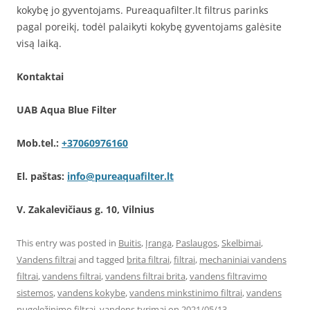
kokybę jo gyventojams. Pureaquafilter.lt filtrus parinks
pagal poreikį, todėl palaikyti kokybę gyventojams galėsite
visą laiką.
Kontaktai
UAB Aqua Blue Filter
Mob.tel.:
+37060976160
El. paštas:
info@pureaquafilter.lt
V. Zakalevičiaus g. 10, Vilnius
This entry was posted in
Buitis
,
Įranga
,
Paslaugos
,
Skelbimai
,
Vandens filtrai
and tagged
brita filtrai
,
filtrai
,
mechaniniai vandens
filtrai
,
vandens filtrai
,
vandens filtrai brita
,
vandens filtravimo
sistemos
,
vandens kokybe
,
vandens minkstinimo filtrai
,
vandens
nugeležinimo filtrai
,
vandens tyrimai
on
2021/05/13
.