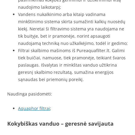
naudojimo laikotarpį;
Vandens nukalkinimo arba kitaip vadinama
minkštinimo sistema skirta sumažinti kalkių nuosėdų
kiekį. Neretai ši filtravimo sistema yra naudojama ne
tik buityje, bet ir pramonėje, norint apsaugoti
naudojamą techniką nuo užkalkėjimo, todėl ir gedimo;
Filtrai skalbimo mašinoms iš Pureaquafilter.lt. Galimi
tiek buičiai, namuose, tiek pramonėje, teikiant švaros
paslaugas. Išvalytas ir minkštas vanduo užtikrina
geresnį skalbimo rezultatą, sumažina energijos
sąnaudas bei priemonių poreikį.
Naudinga pasidomėti:
Aquaphor filtrai
;
Kokybiškas vanduo – geresnė savijauta