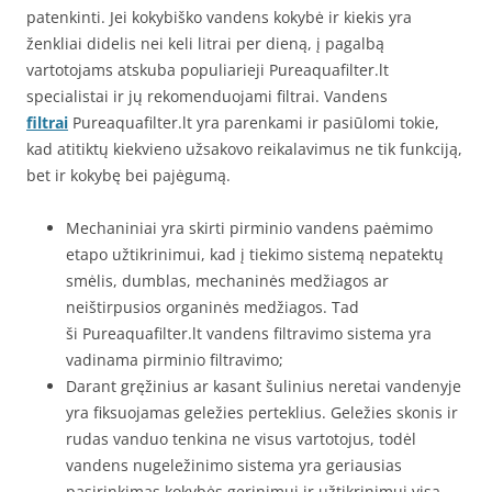
patenkinti. Jei kokybiško vandens kokybė ir kiekis yra
ženkliai didelis nei keli litrai per dieną, į pagalbą
vartotojams atskuba populiarieji Pureaquafilter.lt
specialistai ir jų rekomenduojami filtrai. Vandens
filtrai
Pureaquafilter.lt yra parenkami ir pasiūlomi tokie,
kad atitiktų kiekvieno užsakovo reikalavimus ne tik funkciją,
bet ir kokybę bei pajėgumą.
Mechaniniai yra skirti pirminio vandens paėmimo
etapo užtikrinimui, kad į tiekimo sistemą nepatektų
smėlis, dumblas, mechaninės medžiagos ar
neištirpusios organinės medžiagos. Tad
ši Pureaquafilter.lt vandens filtravimo sistema yra
vadinama pirminio filtravimo;
Darant gręžinius ar kasant šulinius neretai vandenyje
yra fiksuojamas geležies perteklius. Geležies skonis ir
rudas vanduo tenkina ne visus vartotojus, todėl
vandens nugeležinimo sistema yra geriausias
pasirinkimas kokybės gerinimui ir užtikrinimui visą