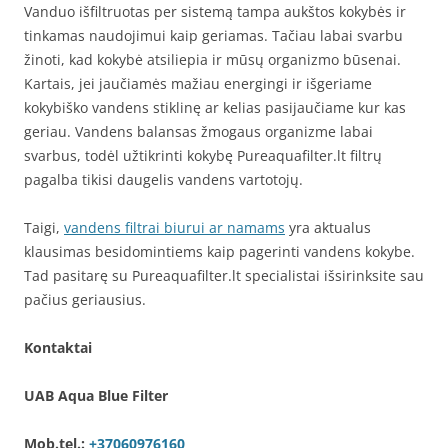
Vanduo išfiltruotas per sistemą tampa aukštos kokybės ir
tinkamas naudojimui kaip geriamas. Tačiau labai svarbu
žinoti, kad kokybė atsiliepia ir mūsų organizmo būsenai.
Kartais, jei jaučiamės mažiau energingi ir išgeriame
kokybiško vandens stiklinę ar kelias pasijaučiame kur kas
geriau. Vandens balansas žmogaus organizme labai
svarbus, todėl užtikrinti kokybę Pureaquafilter.lt filtrų
pagalba tikisi daugelis vandens vartotojų.
Taigi,
vandens filtrai biurui ar namams
yra aktualus
klausimas besidomintiems kaip pagerinti vandens kokybe.
Tad pasitarę su Pureaquafilter.lt specialistai išsirinksite sau
pačius geriausius.
Kontaktai
UAB Aqua Blue Filter
Mob.tel.:
+37060976160