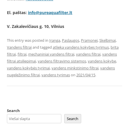
El. paštas:
info@pureaquafilter.lt
V. Zakalevičiaus g. 10, Vilnius
This entry was posted in
Įranga
,
Paslaugos
,
Pramonei
,
Skelbimai
,
Vandens filtrai
and tagged
atlieka vandens kokybes tyrimus
,
brita
filtrai
,
filtrai
,
mechaniniai vandens filtrai
,
vandens filtrai
,
vandens
filtrai atsiliepimai
,
vandens filtravimo sistemos
,
vandens kokybe
,
vandens kokybės tyrimai
,
vandens minkstinimo filtrai
,
vandens
nugeležinimo filtrai
,
vandens tyrimas
on
2021/04/15
.
Search
Search