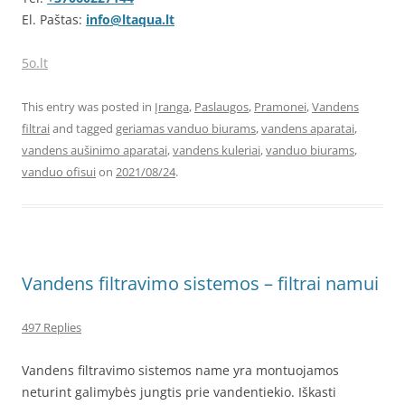
El. Paštas:
info@ltaqua.lt
5o.lt
This entry was posted in
Įranga
,
Paslaugos
,
Pramonei
,
Vandens
filtrai
and tagged
geriamas vanduo biurams
,
vandens aparatai
,
vandens aušinimo aparatai
,
vandens kuleriai
,
vanduo biurams
,
vanduo ofisui
on
2021/08/24
.
Vandens filtravimo sistemos – filtrai namui
497 Replies
Vandens filtravimo sistemos name yra montuojamos
neturint galimybės jungtis prie vandentiekio. Iškasti