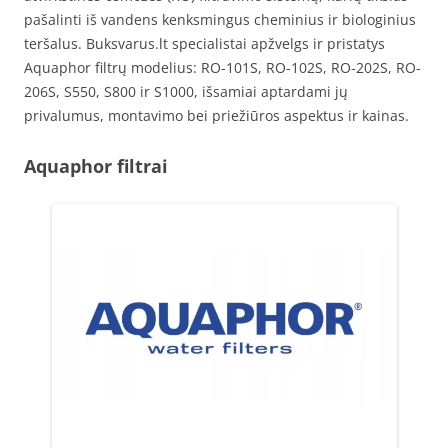
pašalinti iš vandens kenksmingus cheminius ir biologinius
teršalus. Buksvarus.lt specialistai apžvelgs ir pristatys
Aquaphor filtrų modelius: RO-101S, RO-102S, RO-202S, RO-
206S, S550, S800 ir S1000, išsamiai aptardami jų
privalumus, montavimo bei priežiūros aspektus ir kainas.
Aquaphor filtrai