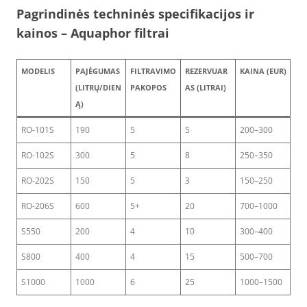
Pagrindinės techninės specifikacijos ir
kainos – Aquaphor filtrai
MODELIS
PAJĖGUMAS
FILTRAVIMO
REZERVUAR
KAINA (EUR)
(LITRŲ/DIEN
PAKOPOS
AS (LITRAI)
Ą)
RO-101S
190
5
5
200–300
RO-102S
300
5
8
250–350
RO-202S
150
5
3
150–250
RO-206S
600
5+
20
700–1000
S550
200
4
10
300–400
S800
400
4
15
500–700
S1000
1000
6
25
1000–1500