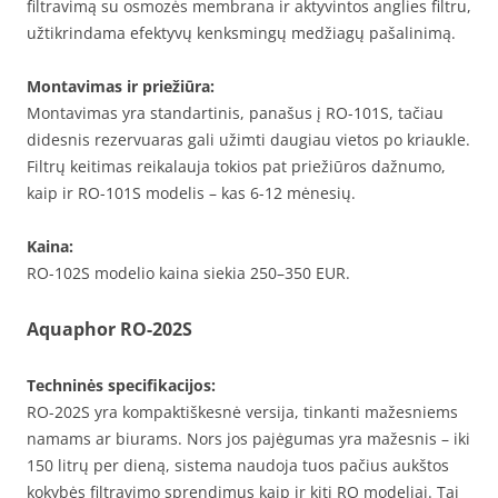
filtravimą su osmozės membrana ir aktyvintos anglies filtru,
užtikrindama efektyvų kenksmingų medžiagų pašalinimą.
Montavimas ir priežiūra:
Montavimas yra standartinis, panašus į RO-101S, tačiau
didesnis rezervuaras gali užimti daugiau vietos po kriaukle.
Filtrų keitimas reikalauja tokios pat priežiūros dažnumo,
kaip ir RO-101S modelis – kas 6-12 mėnesių.
Kaina:
RO-102S modelio kaina siekia 250–350 EUR.
Aquaphor RO-202S
Techninės specifikacijos:
RO-202S yra kompaktiškesnė versija, tinkanti mažesniems
namams ar biurams. Nors jos pajėgumas yra mažesnis – iki
150 litrų per dieną, sistema naudoja tuos pačius aukštos
kokybės filtravimo sprendimus kaip ir kiti RO modeliai. Tai