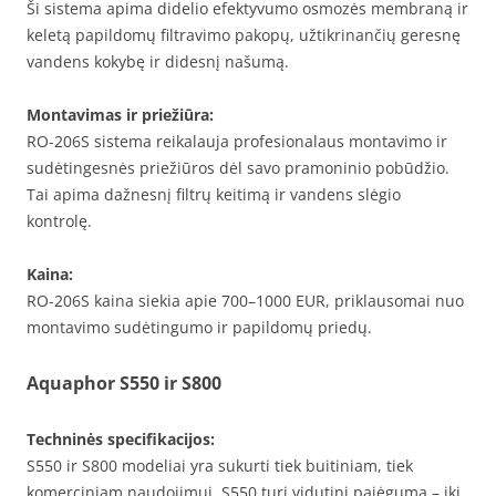
Ši sistema apima didelio efektyvumo osmozės membraną ir
keletą papildomų filtravimo pakopų, užtikrinančių geresnę
vandens kokybę ir didesnį našumą.
Montavimas ir priežiūra:
RO-206S sistema reikalauja profesionalaus montavimo ir
sudėtingesnės priežiūros dėl savo pramoninio pobūdžio.
Tai apima dažnesnį filtrų keitimą ir vandens slėgio
kontrolę.
Kaina:
RO-206S kaina siekia apie 700–1000 EUR, priklausomai nuo
montavimo sudėtingumo ir papildomų priedų.
Aquaphor S550 ir S800
Techninės specifikacijos:
S550 ir S800 modeliai yra sukurti tiek buitiniam, tiek
komerciniam naudojimui. S550 turi vidutinį pajėgumą – iki