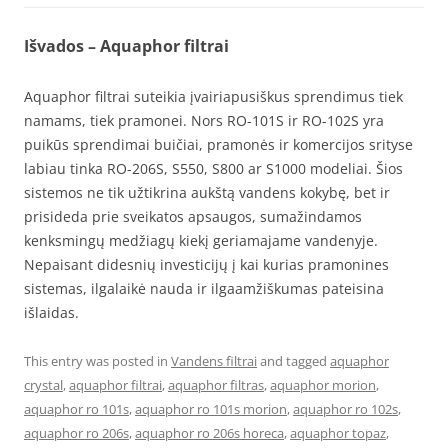
Išvados – Aquaphor filtrai
Aquaphor filtrai suteikia įvairiapusiškus sprendimus tiek
namams, tiek pramonei. Nors RO-101S ir RO-102S yra
puikūs sprendimai buičiai, pramonės ir komercijos srityse
labiau tinka RO-206S, S550, S800 ar S1000 modeliai. Šios
sistemos ne tik užtikrina aukštą vandens kokybę, bet ir
prisideda prie sveikatos apsaugos, sumažindamos
kenksmingų medžiagų kiekį geriamajame vandenyje.
Nepaisant didesnių investicijų į kai kurias pramonines
sistemas, ilgalaikė nauda ir ilgaamžiškumas pateisina
išlaidas.
This entry was posted in
Vandens filtrai
and tagged
aquaphor
crystal
,
aquaphor filtrai
,
aquaphor filtras
,
aquaphor morion
,
aquaphor ro 101s
,
aquaphor ro 101s morion
,
aquaphor ro 102s
,
aquaphor ro 206s
,
aquaphor ro 206s horeca
,
aquaphor topaz
,