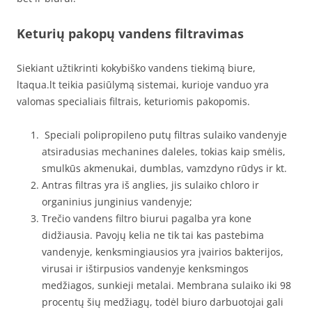
Keturių pakopų vandens filtravimas
Siekiant užtikrinti kokybiško vandens tiekimą biure,
ltaqua.lt teikia pasiūlymą sistemai, kurioje vanduo yra
valomas specialiais filtrais, keturiomis pakopomis.
Speciali polipropileno putų filtras sulaiko vandenyje
atsiradusias mechanines daleles, tokias kaip smėlis,
smulkūs akmenukai, dumblas, vamzdyno rūdys ir kt.
Antras filtras yra iš anglies, jis sulaiko chloro ir
organinius junginius vandenyje;
Trečio vandens filtro biurui pagalba yra kone
didžiausia. Pavojų kelia ne tik tai kas pastebima
vandenyje, kenksmingiausios yra įvairios bakterijos,
virusai ir ištirpusios vandenyje kenksmingos
medžiagos, sunkieji metalai. Membrana sulaiko iki 98
procentų šių medžiagų, todėl biuro darbuotojai gali