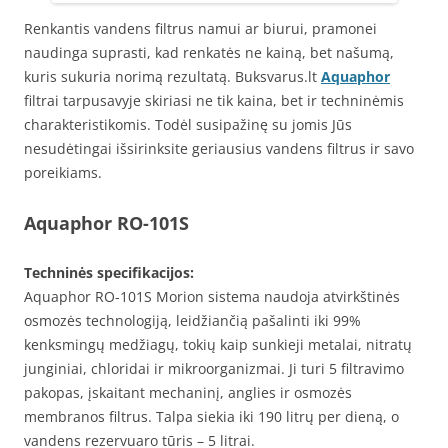
Renkantis vandens filtrus namui ar biurui, pramonei
naudinga suprasti, kad renkatės ne kainą, bet našumą,
kuris sukuria norimą rezultatą. Buksvarus.lt
Aquaphor
filtrai tarpusavyje skiriasi ne tik kaina, bet ir techninėmis
charakteristikomis. Todėl susipažinę su jomis Jūs
nesudėtingai išsirinksite geriausius vandens filtrus ir savo
poreikiams.
Aquaphor RO-101S
Techninės specifikacijos:
Aquaphor RO-101S Morion sistema naudoja atvirkštinės
osmozės technologiją, leidžiančią pašalinti iki 99%
kenksmingų medžiagų, tokių kaip sunkieji metalai, nitratų
junginiai, chloridai ir mikroorganizmai. Ji turi 5 filtravimo
pakopas, įskaitant mechaninį, anglies ir osmozės
membranos filtrus. Talpa siekia iki 190 litrų per dieną, o
vandens rezervuaro tūris – 5 litrai.