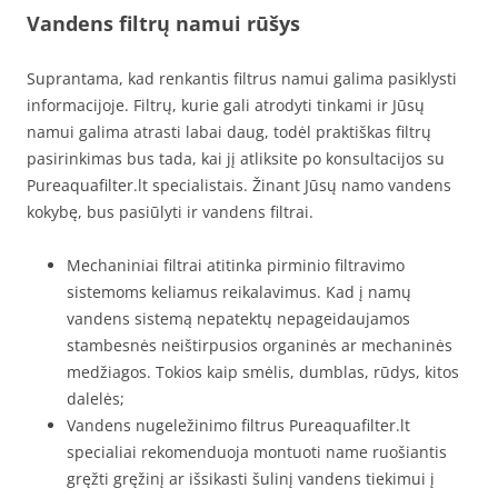
Vandens filtrų namui rūšys
Suprantama, kad renkantis filtrus namui galima pasiklysti
informacijoje. Filtrų, kurie gali atrodyti tinkami ir Jūsų
namui galima atrasti labai daug, todėl praktiškas filtrų
pasirinkimas bus tada, kai jį atliksite po konsultacijos su
Pureaquafilter.lt specialistais. Žinant Jūsų namo vandens
kokybę, bus pasiūlyti ir vandens filtrai.
Mechaniniai filtrai atitinka pirminio filtravimo
sistemoms keliamus reikalavimus. Kad į namų
vandens sistemą nepatektų nepageidaujamos
stambesnės neištirpusios organinės ar mechaninės
medžiagos. Tokios kaip smėlis, dumblas, rūdys, kitos
dalelės;
Vandens nugeležinimo filtrus Pureaquafilter.lt
specialiai rekomenduoja montuoti name ruošiantis
gręžti gręžinį ar išsikasti šulinį vandens tiekimui į