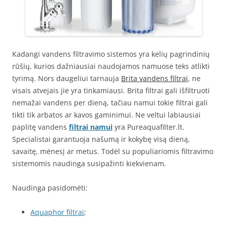
Kadangi vandens filtravimo sistemos yra kelių pagrindinių
rūšių, kurios dažniausiai naudojamos namuose teks atlikti
tyrimą. Nors daugeliui tarnauja
Brita vandens filtrai
, ne
visais atvejais jie yra tinkamiausi. Brita filtrai gali išfiltruoti
nemažai vandens per dieną, tačiau namui tokie filtrai gali
tikti tik arbatos ar kavos gaminimui. Ne veltui labiausiai
paplitę vandens
filtrai namui
yra Pureaquafilter.lt.
Specialistai garantuoja našumą ir kokybę visą dieną,
savaitę, mėnesį ar metus. Todėl su populiariomis filtravimo
sistemomis naudinga susipažinti kiekvienam.
Naudinga pasidomėti:
Aquaphor filtrai
;