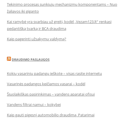
Tekinimo procesas sunkiųjų mechanizmų komponentams – Nuo
žaliavos iki giganto
Kai ramybė yra svarbiau už greitį, kodėl „Vezam123.lt“ renkasi
pedantišką tvarką ir BCA draudimą
Kaip pagerinti užsakymų valdymą?
DRAUDIMO PASLAUGOS
Kokių vasarinių padangų ieškote – visas rasite internetu
Vasarinės padangos keičiamos vasarai – kodėl
Šiuolaikiškas pasirinkimas – vandens aparatai ofisui
Vandens filtrai namui – kokybei
Kaip gauti pigesnį automobilio draudimą. Patarimai