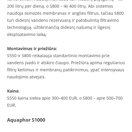
200 litrų per dieną, o S800 – iki 400 litrų. Abi sistemos
naudoja osmozės membranas ir anglies filtrus, tačiau S800
turi didesnį vandens rezervuarą ir patobulintą filtravimo
technologiją, užtikrinančią didesnį našumą ir ilgesnį
eksploatavimo laiką.
Montavimas ir priežiūra:
S550 ir S800 reikalauja standartinio montavimo prie
vandens įvado ir atskiro čiaupo. Priežiūra apima reguliarius
filtrų keitimus ir membranų patikrinimus, ypač intensyvaus
naudojimo atvejais.
Kaina:
S550 kaina siekia apie 300–400 EUR, o S800 – apie 500–700
EUR.
Aquaphor S1000