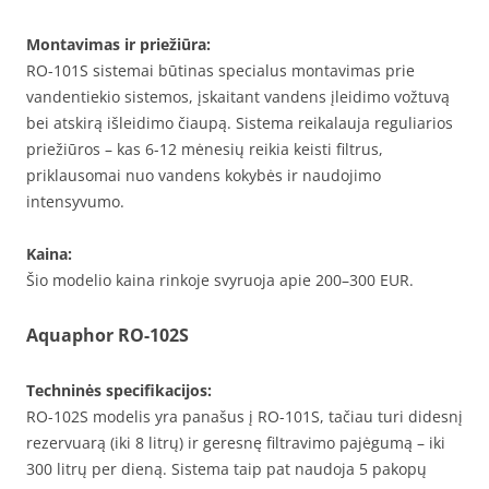
Montavimas ir priežiūra:
RO-101S sistemai būtinas specialus montavimas prie
vandentiekio sistemos, įskaitant vandens įleidimo vožtuvą
bei atskirą išleidimo čiaupą. Sistema reikalauja reguliarios
priežiūros – kas 6-12 mėnesių reikia keisti filtrus,
priklausomai nuo vandens kokybės ir naudojimo
intensyvumo.
Kaina:
Šio modelio kaina rinkoje svyruoja apie 200–300 EUR.
Aquaphor RO-102S
Techninės specifikacijos:
RO-102S modelis yra panašus į RO-101S, tačiau turi didesnį
rezervuarą (iki 8 litrų) ir geresnę filtravimo pajėgumą – iki
300 litrų per dieną. Sistema taip pat naudoja 5 pakopų