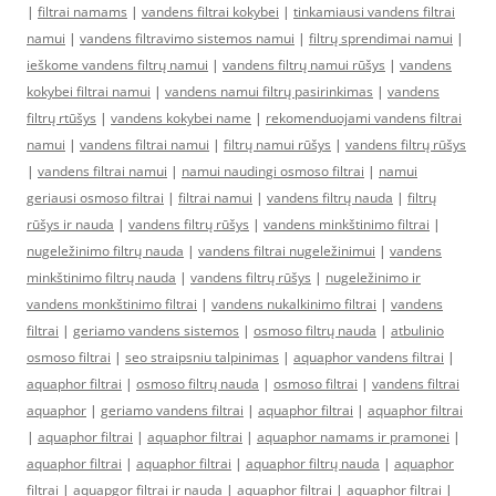
|
filtrai namams
|
vandens filtrai kokybei
|
tinkamiausi vandens filtrai
namui
|
vandens filtravimo sistemos namui
|
filtrų sprendimai namui
|
ieškome vandens filtrų namui
|
vandens filtrų namui rūšys
|
vandens
kokybei filtrai namui
|
vandens namui filtrų pasirinkimas
|
vandens
filtrų rtūšys
|
vandens kokybei name
|
rekomenduojami vandens filtrai
namui
|
vandens filtrai namui
|
filtrų namui rūšys
|
vandens filtrų rūšys
|
vandens filtrai namui
|
namui naudingi osmoso filtrai
|
namui
geriausi osmoso filtrai
|
filtrai namui
|
vandens filtrų nauda
|
filtrų
rūšys ir nauda
|
vandens filtrų rūšys
|
vandens minkštinimo filtrai
|
nugeležinimo filtrų nauda
|
vandens filtrai nugeležinimui
|
vandens
minkštinimo filtrų nauda
|
vandens filtrų rūšys
|
nugeležinimo ir
vandens monkštinimo filtrai
|
vandens nukalkinimo filtrai
|
vandens
filtrai
|
geriamo vandens sistemos
|
osmoso filtrų nauda
|
atbulinio
osmoso filtrai
|
seo straipsniu talpinimas
|
aquaphor vandens filtrai
|
aquaphor filtrai
|
osmoso filtrų nauda
|
osmoso filtrai
|
vandens filtrai
aquaphor
|
geriamo vandens filtrai
|
aquaphor filtrai
|
aquaphor filtrai
|
aquaphor filtrai
|
aquaphor filtrai
|
aquaphor namams ir pramonei
|
aquaphor filtrai
|
aquaphor filtrai
|
aquaphor filtrų nauda
|
aquaphor
filtrai
|
aquapgor filtrai ir nauda
|
aquaphor filtrai
|
aquaphor filtrai
|