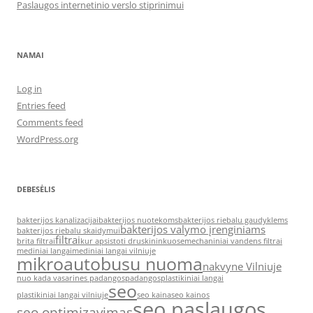
Paslaugos internetinio verslo stiprinimui
NAMAI
Log in
Entries feed
Comments feed
WordPress.org
DEBESĖLIS
bakterijos kanalizacijai
bakterijos nuotekoms
bakterijos riebalu gaudyklems
bakterijos valymo įrenginiams
bakterijos riebalu skaidymui
filtrai
brita filtrai
kur apsistoti druskininkuose
mechaniniai vandens filtrai
mediniai langai
mediniai langai vilniuje
mikroautobusu nuoma
nakvyne Vilniuje
nuo kada vasarines padangos
padangos
plastikiniai langai
seo
plastikiniai langai vilniuje
seo kaina
seo kainos
seo paslaugos
seo optimizavimas