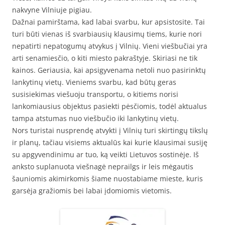
nakvyne Vilniuje pigiau.
Dažnai pamirštama, kad labai svarbu, kur apsistosite. Tai
turi būti vienas iš svarbiausių klausimų tiems, kurie nori
nepatirti nepatogumų atvykus į Vilnių. Vieni viešbučiai yra
arti senamiesčio, o kiti miesto pakraštyje. Skiriasi ne tik
kainos. Geriausia, kai apsigyvenama netoli nuo pasirinktų
lankytinų vietų. Vieniems svarbu, kad būtų geras
susisiekimas viešuoju transportu, o kitiems norisi
lankomiausius objektus pasiekti pėsčiomis, todėl aktualus
tampa atstumas nuo viešbučio iki lankytinų vietų.
Nors turistai nusprendę atvykti į Vilnių turi skirtingų tikslų
ir planų, tačiau visiems aktualūs kai kurie klausimai susiję
su apgyvendinimu ar tuo, ką veikti Lietuvos sostinėje. Iš
anksto suplanuota viešnagė neprailgs ir leis mėgautis
šauniomis akimirkomis šiame nuostabiame mieste, kuris
garsėja gražiomis bei labai įdomiomis vietomis.