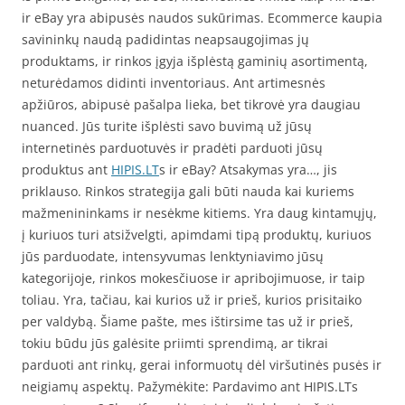
ir eBay yra abipusės naudos sukūrimas. Ecommerce kaupia
savininkų naudą padidintas neapsaugojimas jų
produktams, ir rinkos įgyja išplėstą gaminių asortimentą,
neturėdamos didinti inventoriaus. Ant artimesnės
apžiūros, abipusė pašalpa lieka, bet tikrovė yra daugiau
nuanced. Jūs turite išplėsti savo buvimą už jūsų
internetinės parduotuvės ir pradėti parduoti jūsų
produktus ant
HIPIS.LT
s ir eBay? Atsakymas yra…, jis
priklauso. Rinkos strategija gali būti nauda kai kuriems
mažmenininkams ir nesėkme kitiems. Yra daug kintamųjų,
į kuriuos turi atsižvelgti, apimdami tipą produktų, kuriuos
jūs parduodate, intensyvumas lenktyniavimo jūsų
kategorijoje, rinkos mokesčiuose ir apribojimuose, ir taip
toliau. Yra, tačiau, kai kurios už ir prieš, kurios prisitaiko
per valdybą. Šiame pašte, mes ištirsime tas už ir prieš,
tokiu būdu jūs galėsite priimti sprendimą, ar tikrai
parduoti ant rinkų, gerai informuotų dėl viršutinės pusės ir
neigiamų aspektų. Pažymėkite: Pardavimo ant HIPIS.LTs