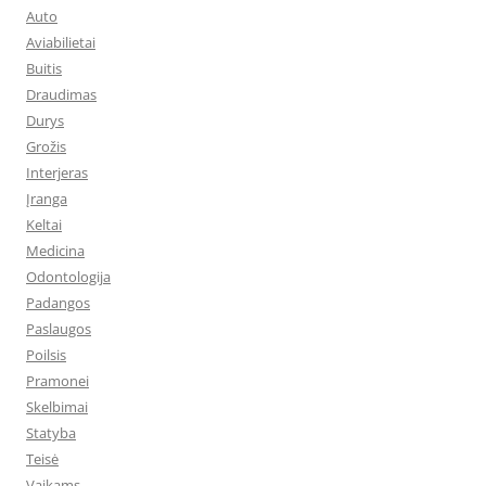
Auto
Aviabilietai
Buitis
Draudimas
Durys
Grožis
Interjeras
Įranga
Keltai
Medicina
Odontologija
Padangos
Paslaugos
Poilsis
Pramonei
Skelbimai
Statyba
Teisė
Vaikams