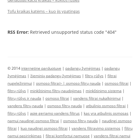
Geriausias kačių kraikas – kokios rūšies
Tofu kraikas katėms – kuo jis ypatingas
RSS Error:
Retrieved unsupported status code "404"
© 2014
internetine parduotuve
|
padangų žymėjimas
|
padangų
žymėjimas
|
žieminių padangų žymėjimas
|
filtrų rūšys
|
filtrai
nugeležinimui
|
osmoso filtrai> |
osmoso filtrų nauda
|
osmoso filtrai
|
filtrų rūšys
|
minkštinimo filtrų naudojimas
|
minkštinimo sistema
|
filtrų rūšys ir nauda
|
osmoso filtrai
|
vandens filtrai nukalkinimui
|
vandens filtrų nauda
|
osmoso filtrų nauda
|
atbulinio osmoso filtrai
|
filtrų rūšys
|
apie geriamo vandens filtrus
|
kas yra atbulinis osmosas
|
namui naudingi osmoso filtrai
|
osmoso filtrų nauda
|
naudingi osmoso
filtrai
|
kuo naudingi osmoso filtrai
|
vandens filtravimo sistemos
|
filtrų
namui pasirinkimas
|
filtrai komfortui namuose
|
vandens filtrai namui