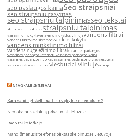
Seo straipsniai
seo paslaugos kaina
seo straipsniu rasymas
seo straipsniu talpinimas
seo tekstai
straipsniu talpinimas
skelbimai nemokamai
vandens filtrai
vairavimo mokykla
vairavimo mokyklos vilniuje
vandens kokybe
vandens filtravimo sistemos
vandens minkstinimo filtrai
vandens nugeležinimo filtrai
vasarines padangos
vasarines padangos internetu
vasarines padangos kaina
vasarines padangos nuo kada
vasarines padangos pigiau
viesbuciai
viesbuciai vilniuje
viesbuciai druskininkuose
vilniuje
NEMOKAMI SKELBIMAI
Kam naudingi skelbimai Lietuvoje, kurie nemokami?
Nemokamų skelbimų privalumai Lietuvoje
Rado tai ko ieškojo
Mano išmanusis telefonas pirktas skelbimuose Lietuvoje