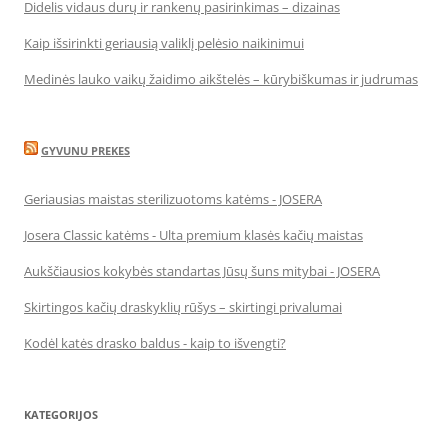
Didelis vidaus durų ir rankenų pasirinkimas – dizainas
Kaip išsirinkti geriausią valiklį pelėsio naikinimui
Medinės lauko vaikų žaidimo aikštelės – kūrybiškumas ir judrumas
GYVUNU PREKES
Geriausias maistas sterilizuotoms katėms - JOSERA
Josera Classic katėms - Ulta premium klasės kačių maistas
Aukščiausios kokybės standartas Jūsų šuns mitybai - JOSERA
Skirtingos kačių draskyklių rūšys – skirtingi privalumai
Kodėl katės drasko baldus - kaip to išvengti?
KATEGORIJOS