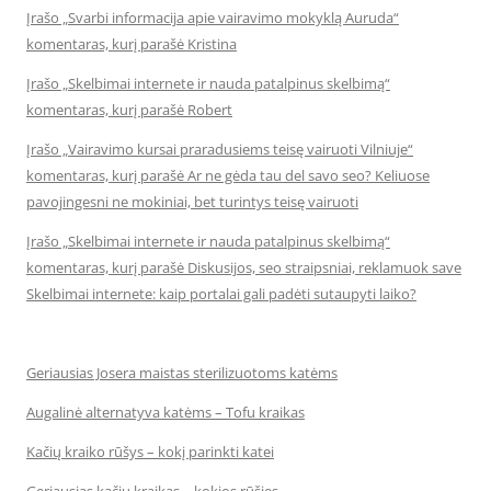
Įrašo „Svarbi informacija apie vairavimo mokyklą Auruda“
komentaras, kurį parašė Kristina
Įrašo „Skelbimai internete ir nauda patalpinus skelbimą“
komentaras, kurį parašė Robert
Įrašo „Vairavimo kursai praradusiems teisę vairuoti Vilniuje“
komentaras, kurį parašė Ar ne gėda tau del savo seo? Keliuose
pavojingesni ne mokiniai, bet turintys teisę vairuoti
Įrašo „Skelbimai internete ir nauda patalpinus skelbimą“
komentaras, kurį parašė Diskusijos, seo straipsniai, reklamuok save
Skelbimai internete: kaip portalai gali padėti sutaupyti laiko?
Geriausias Josera maistas sterilizuotoms katėms
Augalinė alternatyva katėms – Tofu kraikas
Kačių kraiko rūšys – kokį parinkti katei