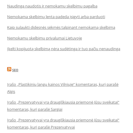
Naudinga naudotis ir nemokamų skelbimų pagalba
Nemokama skelbimų lenta padeda įsigyti arba parduoti
Kaip sulaukti didesnės sėkmės talpinant nemokamą skelbimą
Nemokamų skelbimų privalumai Lietuvoje
Įkelti kopijuotą skelbimą nėra sudėtinga ir tuo pačiu nenaudinga
SEO
Įrašo „Plastikinių langų kainos Vilniuje“ komentaras, kurį parašė
Algis
Įrašo „Prezervatyvai yra draugiškiausia priemonė Jūsų sveikatai“
komentaras, kurį parašė Sargiai
Įrašo „Prezervatyvai yra draugiškiausia priemonė Jūsų sveikatai“
komentaras, kurį parašė Prezervatyvai