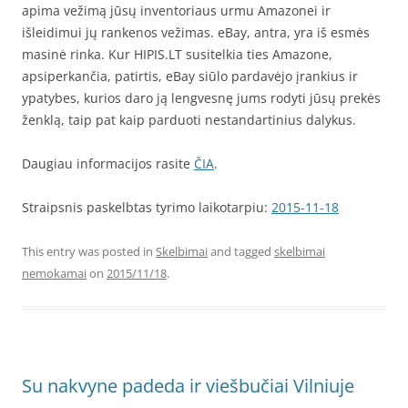
apima vežimą jūsų inventoriaus urmu Amazonei ir
išleidimui jų rankenos vežimas. eBay, antra, yra iš esmės
masinė rinka. Kur HIPIS.LT susitelkia ties Amazone,
apsiperkančia, patirtis, eBay siūlo pardavėjo įrankius ir
ypatybes, kurios daro ją lengvesnę jums rodyti jūsų prekės
ženklą, taip pat kaip parduoti nestandartinius dalykus.
Daugiau informacijos rasite
ČIA
.
Straipsnis paskelbtas tyrimo laikotarpiu:
2015-11-18
This entry was posted in
Skelbimai
and tagged
skelbimai
nemokamai
on
2015/11/18
.
Su nakvyne padeda ir viešbučiai Vilniuje