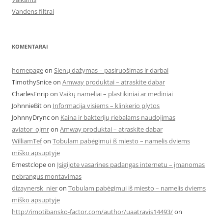
Vandens filtrai
KOMENTARAI
homepage
on
Sienų dažymas – pasiruošimas ir darbai
TimothySnice
on
Amway produktai – atraskite dabar
CharlesEnrip
on
Vaikų nameliai – plastikiniai ar mediniai
JohnnieBit
on
Informacija visiems – klinkerio plytos
JohnnyDrync
on
Kaina ir bakterijų riebalams naudojimas
aviator_ojmr
on
Amway produktai – atraskite dabar
WilliamTef
on
Tobulam pabėgimui iš miesto – namelis dviems
miško apsuptyje
Ernestclope
on
Įsigijote vasarines padangas internetu – įmanomas
nebrangus montavimas
dizaynersk_nier
on
Tobulam pabėgimui iš miesto – namelis dviems
miško apsuptyje
http://imotibansko-factor.com/author/uaatravis14493/
on