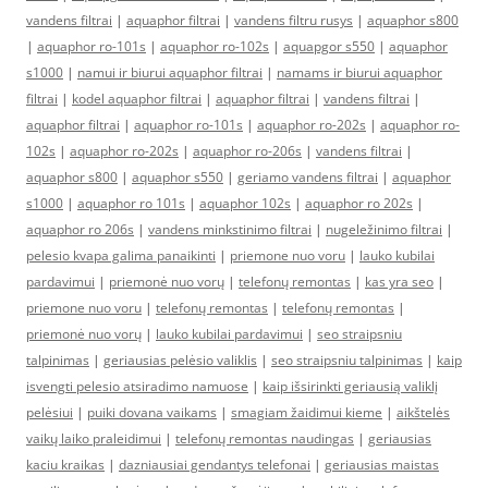
vandens filtrai
|
aquaphor filtrai
|
vandens filtru rusys
|
aquaphor s800
|
aquaphor ro-101s
|
aquaphor ro-102s
|
aquapgor s550
|
aquaphor
s1000
|
namui ir biurui aquaphor filtrai
|
namams ir biurui aquaphor
filtrai
|
kodel aquaphor filtrai
|
aquaphor filtrai
|
vandens filtrai
|
aquaphor filtrai
|
aquaphor ro-101s
|
aquaphor ro-202s
|
aquaphor ro-
102s
|
aquaphor ro-202s
|
aquaphor ro-206s
|
vandens filtrai
|
aquaphor s800
|
aquaphor s550
|
geriamo vandens filtrai
|
aquaphor
s1000
|
aquaphor ro 101s
|
aquaphor 102s
|
aquaphor ro 202s
|
aquaphor ro 206s
|
vandens minkstinimo filtrai
|
nugeležinimo filtrai
|
pelesio kvapa galima panaikinti
|
priemone nuo voru
|
lauko kubilai
pardavimui
|
priemonė nuo vorų
|
telefonų remontas
|
kas yra seo
|
priemone nuo voru
|
telefonų remontas
|
telefonų remontas
|
priemonė nuo vorų
|
lauko kubilai pardavimui
|
seo straipsniu
talpinimas
|
geriausias pelėsio valiklis
|
seo straipsniu talpinimas
|
kaip
isvengti pelesio atsiradimo namuose
|
kaip išsirinkti geriausią valiklį
pelėsiui
|
puiki dovana vaikams
|
smagiam žaidimui kieme
|
aikštelės
vaikų laiko praleidimui
|
telefonų remontas naudingas
|
geriausias
kaciu kraikas
|
dazniausiai gendantys telefonai
|
geriausias maistas