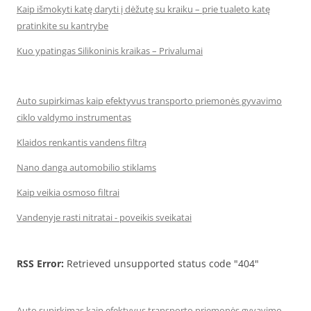
Kaip išmokyti katę daryti į dėžutę su kraiku – prie tualeto katę
pratinkite su kantrybe
Kuo ypatingas Silikoninis kraikas – Privalumai
Auto supirkimas kaip efektyvus transporto priemonės gyvavimo
ciklo valdymo instrumentas
Klaidos renkantis vandens filtrą
Nano danga automobilio stiklams
Kaip veikia osmoso filtrai
Vandenyje rasti nitratai - poveikis sveikatai
RSS Error:
Retrieved unsupported status code "404"
Auto supirkimas kaip efektyvus transporto priemonės gyvavimo