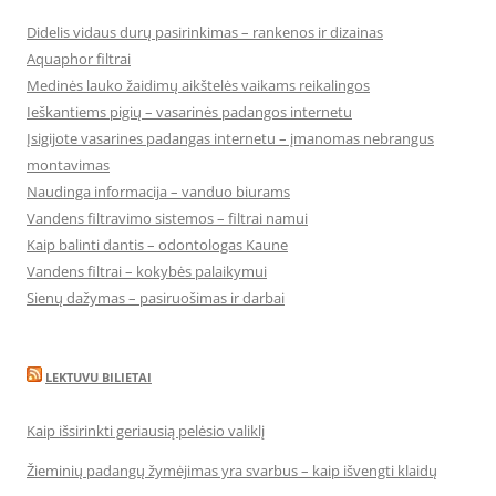
Didelis vidaus durų pasirinkimas – rankenos ir dizainas
Aquaphor filtrai
Medinės lauko žaidimų aikštelės vaikams reikalingos
Ieškantiems pigių – vasarinės padangos internetu
Įsigijote vasarines padangas internetu – įmanomas nebrangus
montavimas
Naudinga informacija – vanduo biurams
Vandens filtravimo sistemos – filtrai namui
Kaip balinti dantis – odontologas Kaune
Vandens filtrai – kokybės palaikymui
Sienų dažymas – pasiruošimas ir darbai
LEKTUVU BILIETAI
Kaip išsirinkti geriausią pelėsio valiklį
Žieminių padangų žymėjimas yra svarbus – kaip išvengti klaidų