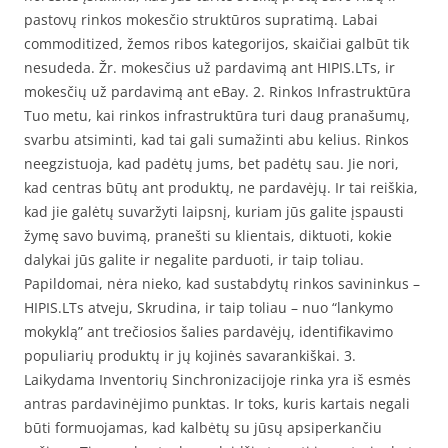
pastovų rinkos mokesčio struktūros supratimą. Labai
commoditized, žemos ribos kategorijos, skaičiai galbūt tik
nesudeda. Žr. mokesčius už pardavimą ant HIPIS.LTs, ir
mokesčių už pardavimą ant eBay. 2. Rinkos Infrastruktūra
Tuo metu, kai rinkos infrastruktūra turi daug pranašumų,
svarbu atsiminti, kad tai gali sumažinti abu kelius. Rinkos
neegzistuoja, kad padėtų jums, bet padėtų sau. Jie nori,
kad centras būtų ant produktų, ne pardavėjų. Ir tai reiškia,
kad jie galėtų suvaržyti laipsnį, kuriam jūs galite įspausti
žymę savo buvimą, pranešti su klientais, diktuoti, kokie
dalykai jūs galite ir negalite parduoti, ir taip toliau.
Papildomai, nėra nieko, kad sustabdytų rinkos savininkus –
HIPIS.LTs atveju, Skrudina, ir taip toliau – nuo “lankymo
mokyklą” ant trečiosios šalies pardavėjų, identifikavimo
populiarių produktų ir jų kojinės savarankiškai. 3.
Laikydama Inventorių Sinchronizacijoje rinka yra iš esmės
antras pardavinėjimo punktas. Ir toks, kuris kartais negali
būti formuojamas, kad kalbėtų su jūsų apsiperkančiu