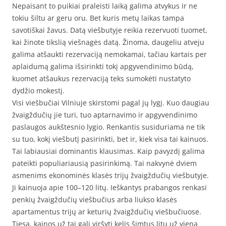
Nepaisant to puikiai praleisti laiką galima atvykus ir ne
tokiu šiltu ar geru oru. Bet kuris metų laikas tampa
savotiškai žavus. Datą viešbutyje reikia rezervuoti tuomet,
kai žinote tikslią viešnagės datą. Žinoma, daugeliu atveju
galima atšaukti rezervaciją nemokamai, tačiau kartais per
aplaidumą galima išsirinkti tokį apgyvendinimo būdą,
kuomet atšaukus rezervaciją teks sumokėti nustatyto
dydžio mokestį.
Visi viešbučiai Vilniuje skirstomi pagal jų lygį. Kuo daugiau
žvaigždučių jie turi, tuo aptarnavimo ir apgyvendinimo
paslaugos aukštesnio lygio. Renkantis susiduriama ne tik
su tuo, kokį viešbutį pasirinkti, bet ir, kiek visa tai kainuos.
Tai labiausiai dominantis klausimas. Kaip pavyzdį galima
pateikti populiariausią pasirinkimą. Tai nakvynė dviem
asmenims ekonominės klasės trijų žvaigždučių viešbutyje.
Ji kainuoja apie 100–120 litų. Ieškantys prabangos renkasi
penkių žvaigždučių viešbučius arba liukso klasės
apartamentus trijų ar keturių žvaigždučių viešbučiuose.
Tiesa, kainos už tai gali viršyti kelis šimtus litų už vieną