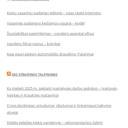
Kokių vasarinių padangų ieškote – visas rasite internetu
Vasarinės padangos keičiamos vasarai – kodėl
Šiuolaikiškas pasirinkimas – vandens aparatai ofisui
Vandens filtrai namui – kokybei
Kaip gauti pigesnį automobilio draudimą. Patarimai
SEO STRAIPSNIU TALPINIMAS
Ką stebėti 2025 m. siekiant įvairialypės darbo aplinkos – Įvairovės,
lygybės ir įtraukties matavimai
Cross-dockingas: privalumai, ribotumai ir tinkamiausi taikymo
atvejai
Didelis geležies kiekis vandenyje – rekomendacijos šalinti