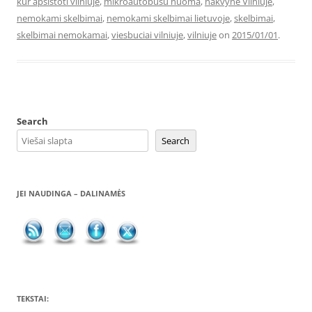
kur apsistoti vilniuje
,
mikroautobusu nuoma
,
nakvyne Vilniuje
,
nemokami skelbimai
,
nemokami skelbimai lietuvoje
,
skelbimai
,
skelbimai nemokamai
,
viesbuciai vilniuje
,
vilniuje
on
2015/01/01
.
Search
Search
JEI NAUDINGA – DALINAMĖS
TEKSTAI: