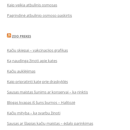
Kaip veikia atbulinis osmosas
Pagrindinė atbulinio osmoso paskirtis
ZOO PREKES
Kačių skiepai – vakcinacijos grafikas
Ką naudinga žinoti apie kates
Kačių auklėjimas
Kaip pripratinti katę prie draskyklės
Sausas maistas šunims ar konservai – ką rinktis
Blogas kvapas iš šuns burnos – Halitozė
Kačių mityba – ką svarbu žinoti
Sausas ar šlapias kačių maistas – ėdalo parinkimas