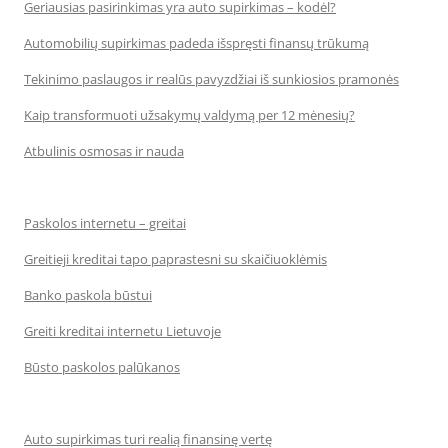
Geriausias pasirinkimas yra auto supirkimas – kodėl?
Automobilių supirkimas padeda išspręsti finansų trūkumą
Tekinimo paslaugos ir realūs pavyzdžiai iš sunkiosios pramonės
Kaip transformuoti užsakymų valdymą per 12 mėnesių?
Atbulinis osmosas ir nauda
Paskolos internetu – greitai
Greitieji kreditai tapo paprastesni su skaičiuoklėmis
Banko paskola būstui
Greiti kreditai internetu Lietuvoje
Būsto paskolos palūkanos
Auto supirkimas turi realią finansinę vertę