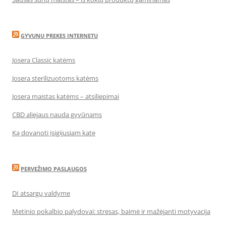
GYVUNU PREKES INTERNETU
Josera Classic katėms
Josera sterilizuotoms katėms
Josera maistas katėms – atsiliepimai
CBD aliejaus nauda gyvūnams
Ką dovanoti įsigijusiam katę
PERVEŽIMO PASLAUGOS
DI atsargų valdyme
Metinio pokalbio palydovai: stresas, baimė ir mažėjanti motyvacija