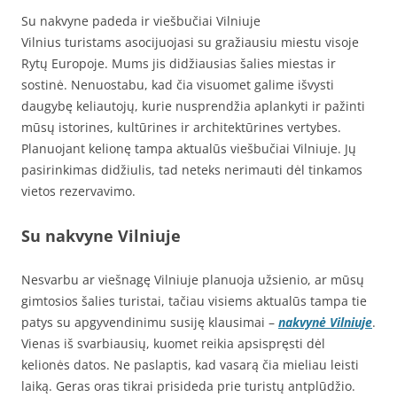
Su nakvyne padeda ir viešbučiai Vilniuje
Vilnius turistams asocijuojasi su gražiausiu miestu visoje
Rytų Europoje. Mums jis didžiausias šalies miestas ir
sostinė. Nenuostabu, kad čia visuomet galime išvysti
daugybę keliautojų, kurie nusprendžia aplankyti ir pažinti
mūsų istorines, kultūrines ir architektūrines vertybes.
Planuojant kelionę tampa aktualūs viešbučiai Vilniuje. Jų
pasirinkimas didžiulis, tad neteks nerimauti dėl tinkamos
vietos rezervavimo.
Su nakvyne Vilniuje
Nesvarbu ar viešnagę Vilniuje planuoja užsienio, ar mūsų
gimtosios šalies turistai, tačiau visiems aktualūs tampa tie
patys su apgyvendinimu susiję klausimai –
nakvynė Vilniuje
.
Vienas iš svarbiausių, kuomet reikia apsispręsti dėl
kelionės datos. Ne paslaptis, kad vasarą čia mieliau leisti
laiką. Geras oras tikrai prisideda prie turistų antplūdžio.