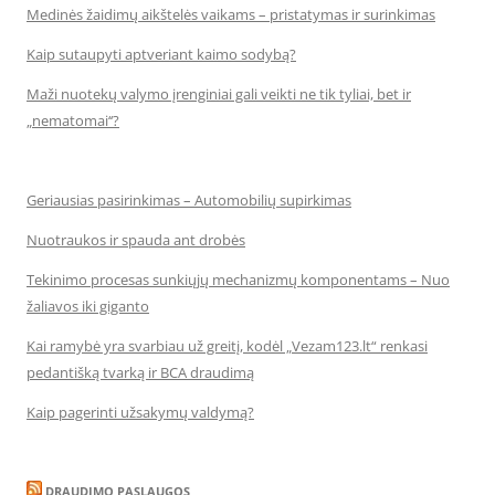
Medinės žaidimų aikštelės vaikams – pristatymas ir surinkimas
Kaip sutaupyti aptveriant kaimo sodybą?
Maži nuotekų valymo įrenginiai gali veikti ne tik tyliai, bet ir
„nematomai‘‘?
Geriausias pasirinkimas – Automobilių supirkimas
Nuotraukos ir spauda ant drobės
Tekinimo procesas sunkiųjų mechanizmų komponentams – Nuo
žaliavos iki giganto
Kai ramybė yra svarbiau už greitį, kodėl „Vezam123.lt“ renkasi
pedantišką tvarką ir BCA draudimą
Kaip pagerinti užsakymų valdymą?
DRAUDIMO PASLAUGOS