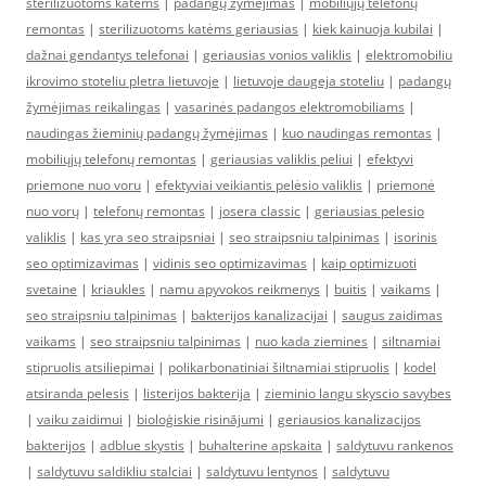
sterilizuotoms katėms
|
padangų žymėjimas
|
mobiliųjų telefonų
remontas
|
sterilizuotoms katėms geriausias
|
kiek kainuoja kubilai
|
dažnai gendantys telefonai
|
geriausias vonios valiklis
|
elektromobiliu
ikrovimo stoteliu pletra lietuvoje
|
lietuvoje daugeja stoteliu
|
padangų
žymėjimas reikalingas
|
vasarinės padangos elektromobiliams
|
naudingas žieminių padangų žymėjimas
|
kuo naudingas remontas
|
mobiliųjų telefonų remontas
|
geriausias valiklis peliui
|
efektyvi
priemone nuo voru
|
efektyviai veikiantis pelėsio valiklis
|
priemonė
nuo vorų
|
telefonų remontas
|
josera classic
|
geriausias pelesio
valiklis
|
kas yra seo straipsniai
|
seo straipsniu talpinimas
|
isorinis
seo optimizavimas
|
vidinis seo optimizavimas
|
kaip optimizuoti
svetaine
|
kriaukles
|
namu apyvokos reikmenys
|
buitis
|
vaikams
|
seo straipsniu talpinimas
|
bakterijos kanalizacijai
|
saugus zaidimas
vaikams
|
seo straipsniu talpinimas
|
nuo kada ziemines
|
siltnamiai
stipruolis atsiliepimai
|
polikarbonatiniai šiltnamiai stipruolis
|
kodel
atsiranda pelesis
|
listerijos bakterija
|
zieminio langu skyscio savybes
|
vaiku zaidimui
|
bioloģiskie risinājumi
|
geriausios kanalizacijos
bakterijos
|
adblue skystis
|
buhalterine apskaita
|
saldytuvu rankenos
|
saldytuvu saldikliu stalciai
|
saldytuvu lentynos
|
saldytuvu