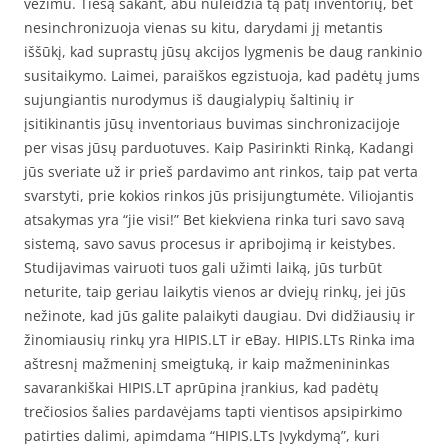
vežimu. Tiesą sakant, abu nuleidžia tą patį inventorių, bet
nesinchronizuoja vienas su kitu, darydami jį metantis
iššūkį, kad suprastų jūsų akcijos lygmenis be daug rankinio
susitaikymo. Laimei, paraiškos egzistuoja, kad padėtų jums
sujungiantis nurodymus iš daugialypių šaltinių ir
įsitikinantis jūsų inventoriaus buvimas sinchronizacijoje
per visas jūsų parduotuves. Kaip Pasirinkti Rinką, Kadangi
jūs sveriate už ir prieš pardavimo ant rinkos, taip pat verta
svarstyti, prie kokios rinkos jūs prisijungtumėte. Viliojantis
atsakymas yra “jie visi!” Bet kiekviena rinka turi savo savą
sistemą, savo savus procesus ir apribojimą ir keistybes.
Studijavimas vairuoti tuos gali užimti laiką, jūs turbūt
neturite, taip geriau laikytis vienos ar dviejų rinkų, jei jūs
nežinote, kad jūs galite palaikyti daugiau. Dvi didžiausių ir
žinomiausių rinkų yra HIPIS.LT ir eBay. HIPIS.LTs Rinka ima
aštresnį mažmeninį smeigtuką, ir kaip mažmenininkas
savarankiškai HIPIS.LT aprūpina įrankius, kad padėtų
trečiosios šalies pardavėjams tapti vientisos apsipirkimo
patirties dalimi, apimdama “HIPIS.LTs Įvykdymą”, kuri