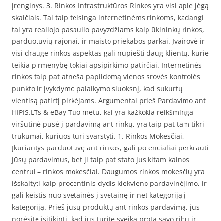
įrenginys. 3. Rinkos Infrastruktūros Rinkos yra visi apie jėgą
skaičiais. Tai taip teisinga internetinėms rinkoms, kadangi
tai yra realiojo pasaulio pavyzdžiams kaip ūkininkų rinkos,
parduotuvių rajonai, ir maisto priekabos parkai. Įvairovė ir
visi drauge rinkos aspektas gali nupiešti daug klientų, kurie
teikia pirmenybę tokiai apsipirkimo patirčiai. Internetinės
rinkos taip pat atneša papildomą vienos srovės kontrolės
punkto ir įvykdymo palaikymo sluoksnį, kad sukurtų
vientisą patirtį pirkėjams. Argumentai prieš Pardavimo ant
HIPIS.LTs & eBay Tuo metu, kai yra kažkokia reikšminga
viršutinė pusė į pardavimą ant rinkų, yra taip pat tam tikri
trūkumai, kuriuos turi svarstyti. 1. Rinkos Mokesčiai,
Įkuriantys parduotuvę ant rinkos, gali potencialiai perkrauti
jūsų pardavimus, bet ji taip pat stato jus kitam kainos
centrui – rinkos mokesčiai. Daugumos rinkos mokesčių yra
išskaityti kaip procentinis dydis kiekvieno pardavinėjimo, ir
gali keistis nuo svetainės į svetainę ir net kategoriją į
kategoriją. Prieš jūsų produktų ant rinkos pardavimą, jūs
norėsite įsitikinti, kad jūs turite sveiką protą savo ribų ir