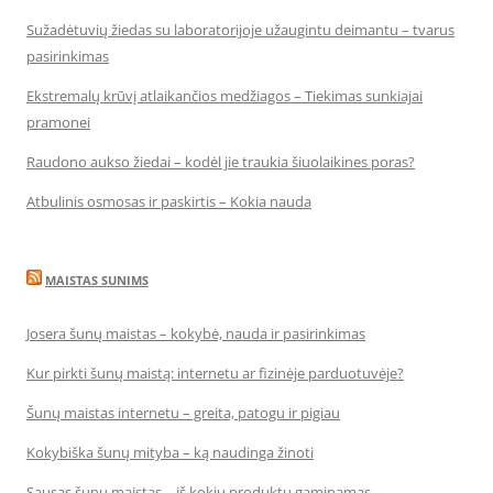
Sužadėtuvių žiedas su laboratorijoje užaugintu deimantu – tvarus
pasirinkimas
Ekstremalų krūvį atlaikančios medžiagos – Tiekimas sunkiajai
pramonei
Raudono aukso žiedai – kodėl jie traukia šiuolaikines poras?
Atbulinis osmosas ir paskirtis – Kokia nauda
MAISTAS SUNIMS
Josera šunų maistas – kokybė, nauda ir pasirinkimas
Kur pirkti šunų maistą: internetu ar fizinėje parduotuvėje?
Šunų maistas internetu – greita, patogu ir pigiau
Kokybiška šunų mityba – ką naudinga žinoti
Sausas šunų maistas – iš kokių produktų gaminamas