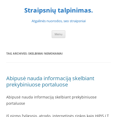
Skip
to
Straipsnių talpinimas.
content
Atgalinės nuorodos, seo straipsniai
Menu
TAG ARCHIVES:
SKELBIMAI NEMOKAMAI
Abipusė nauda informaciją skelbiant
prekybiniuose portaluose
Abipusė nauda informaciją skelbiant prekybiniuose
portaluose
Iš pirmo žvilgsnio, atrodo, internetinės rinkos kaip HIPIS.LT