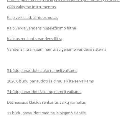
ciklo valdymo instrumentas
Kaip veikia atbulinis osmosas
Kaip veikia vandens nugeležinimo filtrai
Klaidos renkantis vandens filtrą
Vandens filtrai visam namui su geriamo vandens sistema
5 būdų panaudoti lauko namelį vaikams
2026 6 būdų panaudoti žaidimų aikšteles vaikams
7 būdų panaudoti žaidimų namelį vaikams
Dažniausios klaidos renkantis vaikų namelius
11 būdų panaudoti medinę laipiojimo sienelę