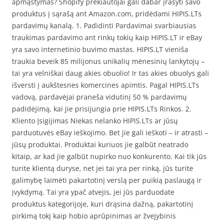
apmąstymas? Shopify prekiautojai gali dabar įrašyti savo
produktus į sąrašą ant Amazon.com, pridėdami HIPIS.LTs
pardavimų kanalą. 1. Padidinti Pardavimai svarbiausias
traukimas pardavimo ant rinkų tokių kaip HIPIS.LT ir eBay
yra savo internetinio buvimo mastas. HIPIS.LT vieniša
traukia beveik 85 milijonus unikalių mėnesinių lankytojų –
tai yra velniškai daug akies obuolio! Ir tas akies obuolys gali
išversti į aukštesnes komercines apimtis. Pagal HIPIS.LTs
vadovą, pardavėjai praneša vidutinį 50 % pardavimų
padidėjimą, kai jie prisijungia prie HIPIS.LTs Rinkos. 2.
Kliento Įsigijimas Niekas nelanko HIPIS.LTs ar jūsų
parduotuvės eBay ieškojimo. Bet jie gali ieškoti – ir atrasti –
jūsų produktai. Produktai kuriuos jie galbūt neatrado
kitaip, ar kad jie galbūt nupirko nuo konkurento. Kai tik jūs
turite klientą duryse, net jei tai yra per rinką, jūs turite
galimybę laimėti pakartotinį verslą per puikią paslaugą ir
įvykdymą. Tai yra ypač atvejis, jei jūs parduodate
produktus kategorijoje, kuri drąsina dažną, pakartotinį
pirkimą tokį kaip hobio aprūpinimas ar žvejybinis