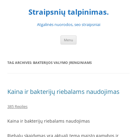
Skip
to
Straipsnių talpinimas.
content
Atgalinės nuorodos, seo straipsniai
Menu
TAG ARCHIVES:
BAKTERIJOS VALYMO ĮRENGINIAMS
Kaina ir bakterijų riebalams naudojimas
385 Replies
Kaina ir bakterijų riebalams naudojimas
Riebalų skaidymas yra aktuali tema maisto gamybos ir