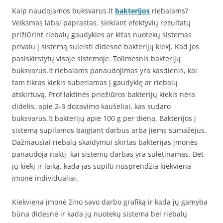
Kaip naudojamos buksvarus.lt
bakterijos
riebalams?
Veiksmas labai paprastas. siekiant efektyvių rezultatų
prižiūrint riebalų gaudykles ar kitas nuotekų sistemas
privalu į sistemą suleisti didesnė bakterijų kiekį. Kad jos
pasiskirstytų visoje sistemoje. Tolimesnis bakterijų
buksvarus.lt riebalams panaudojimas yra kasdienis, kai
tam tikras kiekis suberiamas į gaudyklę ar riebalų
atskirtuvą. Profilaktinės priežiūros bakterijų kiekis nėra
didelis, apie 2-3 dozavimo kaušeliai, kas sudaro
buksvarus.lt bakterijų apie 100 g per dieną. Bakterijos į
sistemą supilamos baigiant darbus arba jiems sumažėjus.
Dažniausiai riebalų skaidymui skirtas bakterijas įmonės
panaudoja naktį, kai sistemų darbas yra sulėtinamas. Bet
jų kiekį ir laiką, kada jas supilti nusprendžia kiekviena
įmonė individualiai.
Kiekviena įmonė žino savo darbo grafiką ir kada jų gamyba
būna didesnė ir kada jų nuotekų sistema bei riebalų