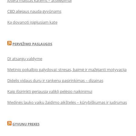
Josera maistas katėms – atsiliepimai
CBD aliejaus nauda gyvūnams
Ką dovanoti įsigijusiam katę
PERVEŽIMO PASLAUGOS
DI atsargų valdyme
Metinio pokalbio palydovai: stresas, baimė ir mažėjanti motyvacija
Didelis vidaus durų ir rankenų pasirinkimas – dizainas
Kaip išsirinkti geriausią valiklį pelėsio naikinimui
Medinės lauko vaikų žaidimo aikštelės – kūrybiškumas ir judrumas
GYVUNU PREKES