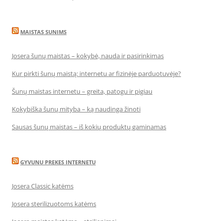
MAISTAS SUNIMS
Josera šunų maistas – kokybė, nauda ir pasirinkimas
Kur pirkti šunų maistą: internetu ar fizinėje parduotuvėje?
Šunų maistas internetu – greita, patogu ir pigiau
Kokybiška šunų mityba – ką naudinga žinoti
Sausas šunų maistas – iš kokių produktų gaminamas
GYVUNU PREKES INTERNETU
Josera Classic katėms
Josera sterilizuotoms katėms