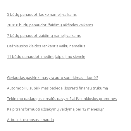
5 būdų panaudoti lauko namelį vaikams
2026 6 būdų panaudoti žaidimų aikšteles vaikams
7 būdų panaudoti žaidimų namelį vaikams
Dažniausios klaidos renkantis vaikų namelius
11 būdų panaudoti medinę laipiojimo sienelę
Geriausias pasirinkimas yra auto supirkimas – kodėl?
Automobilių supirkimas padeda išspręsti finansų trūkumą
Tekinimo paslaugos ir realūs pavyzdžiai iš sunkiosios pramonės
Kaip transformuoti užsakymų valdymą per 12 mėnesių?
Atbulinis osmosas ir nauda