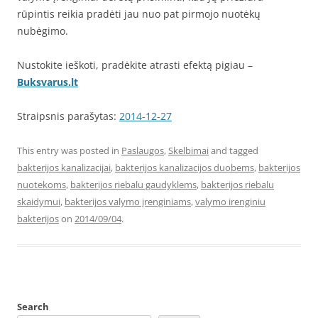
rūpintis reikia pradėti jau nuo pat pirmojo nuotėkų
nubėgimo.
Nustokite ieškoti, pradėkite atrasti efektą pigiau –
Buksvarus.lt
Straipsnis parašytas:
2014-12-27
This entry was posted in
Paslaugos
,
Skelbimai
and tagged
bakterijos kanalizacijai
,
bakterijos kanalizacijos duobems
,
bakterijos
nuotekoms
,
bakterijos riebalu gaudyklems
,
bakterijos riebalu
skaidymui
,
bakterijos valymo įrenginiams
,
valymo irenginiu
bakterijos
on
2014/09/04
.
Search