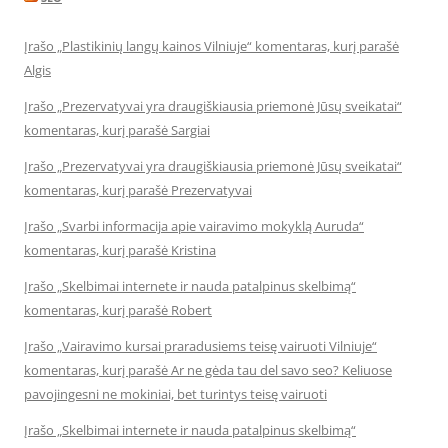
Įrašo „Plastikinių langų kainos Vilniuje“ komentaras, kurį parašė
Algis
Įrašo „Prezervatyvai yra draugiškiausia priemonė Jūsų sveikatai“
komentaras, kurį parašė Sargiai
Įrašo „Prezervatyvai yra draugiškiausia priemonė Jūsų sveikatai“
komentaras, kurį parašė Prezervatyvai
Įrašo „Svarbi informacija apie vairavimo mokyklą Auruda“
komentaras, kurį parašė Kristina
Įrašo „Skelbimai internete ir nauda patalpinus skelbimą“
komentaras, kurį parašė Robert
Įrašo „Vairavimo kursai praradusiems teisę vairuoti Vilniuje“
komentaras, kurį parašė Ar ne gėda tau del savo seo? Keliuose
pavojingesni ne mokiniai, bet turintys teisę vairuoti
Įrašo „Skelbimai internete ir nauda patalpinus skelbimą“