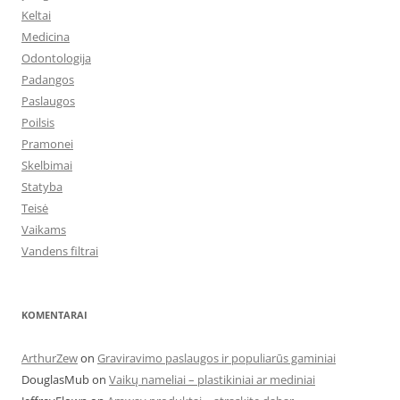
Keltai
Medicina
Odontologija
Padangos
Paslaugos
Poilsis
Pramonei
Skelbimai
Statyba
Teisė
Vaikams
Vandens filtrai
KOMENTARAI
ArthurZew
on
Graviravimo paslaugos ir populiarūs gaminiai
DouglasMub
on
Vaikų nameliai – plastikiniai ar mediniai