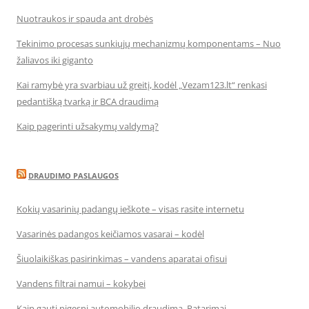
Nuotraukos ir spauda ant drobės
Tekinimo procesas sunkiųjų mechanizmų komponentams – Nuo
žaliavos iki giganto
Kai ramybė yra svarbiau už greitį, kodėl „Vezam123.lt“ renkasi
pedantišką tvarką ir BCA draudimą
Kaip pagerinti užsakymų valdymą?
DRAUDIMO PASLAUGOS
Kokių vasarinių padangų ieškote – visas rasite internetu
Vasarinės padangos keičiamos vasarai – kodėl
Šiuolaikiškas pasirinkimas – vandens aparatai ofisui
Vandens filtrai namui – kokybei
Kaip gauti pigesnį automobilio draudimą. Patarimai