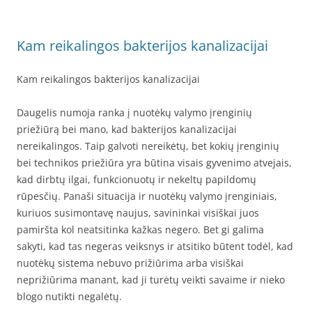
Kam reikalingos bakterijos kanalizacijai
Kam reikalingos bakterijos kanalizacijai
Daugelis numoja ranka į nuotėkų valymo įrenginių
priežiūrą bei mano, kad bakterijos kanalizacijai
nereikalingos. Taip galvoti nereikėtų, bet kokių įrenginių
bei technikos priežiūra yra būtina visais gyvenimo atvejais,
kad dirbtų ilgai, funkcionuotų ir nekeltų papildomų
rūpesčių. Panaši situacija ir nuotėkų valymo įrenginiais,
kuriuos susimontavę naujus, savininkai visiškai juos
pamiršta kol neatsitinka kažkas negero. Bet gi galima
sakyti, kad tas negeras veiksnys ir atsitiko būtent todėl, kad
nuotėkų sistema nebuvo prižiūrima arba visiškai
neprižiūrima manant, kad ji turėtų veikti savaime ir nieko
blogo nutikti negalėtų.