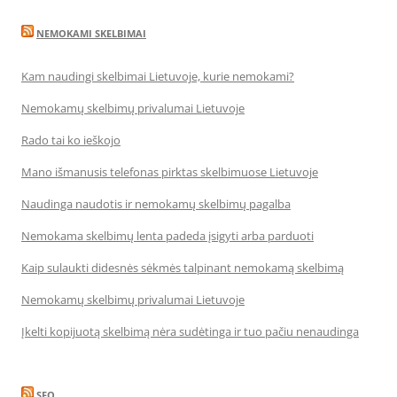
NEMOKAMI SKELBIMAI
Kam naudingi skelbimai Lietuvoje, kurie nemokami?
Nemokamų skelbimų privalumai Lietuvoje
Rado tai ko ieškojo
Mano išmanusis telefonas pirktas skelbimuose Lietuvoje
Naudinga naudotis ir nemokamų skelbimų pagalba
Nemokama skelbimų lenta padeda įsigyti arba parduoti
Kaip sulaukti didesnės sėkmės talpinant nemokamą skelbimą
Nemokamų skelbimų privalumai Lietuvoje
Įkelti kopijuotą skelbimą nėra sudėtinga ir tuo pačiu nenaudinga
SEO