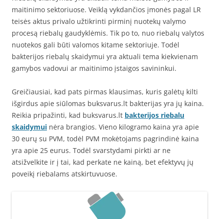
maitinimo sektoriuose. Veiklą vykdančios įmonės pagal LR
teisės aktus privalo užtikrinti pirminį nuotekų valymo
procesą riebalų gaudyklėmis. Tik po to, nuo riebalų valytos
nuotekos gali būti valomos kitame sektoriuje. Todėl
bakterijos riebalų skaidymui yra aktuali tema kiekvienam
gamybos vadovui ar maitinimo įstaigos savininkui.
Greičiausiai, kad pats pirmas klausimas, kuris galėtų kilti
išgirdus apie siūlomas buksvarus.lt bakterijas yra jų kaina.
Reikia pripažinti, kad buksvarus.lt
bakterijos riebalu
skaidymui
nėra brangios. Vieno kilogramo kaina yra apie
30 eurų su PVM, todėl PVM mokėtojams pagrindinė kaina
yra apie 25 eurus. Todėl svarstydami pirkti ar ne
atsižvelkite ir į tai, kad perkate ne kainą, bet efektyvų jų
poveikį riebalams atskirtuvuose.