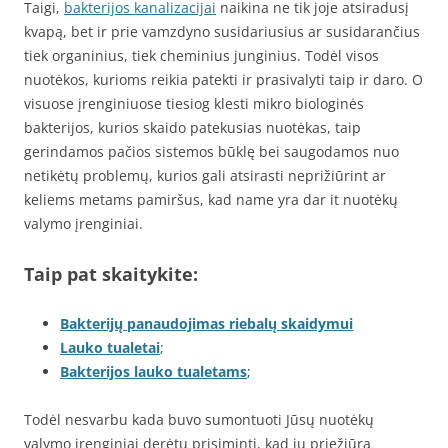
Taigi,
bakterijos kanalizacijai
naikina ne tik joje atsiradusį
kvapą, bet ir prie vamzdyno susidariusius ar susidarančius
tiek organinius, tiek cheminius junginius. Todėl visos
nuotėkos, kurioms reikia patekti ir prasivalyti taip ir daro. O
visuose įrenginiuose tiesiog klesti mikro biologinės
bakterijos, kurios skaido patekusias nuotėkas, taip
gerindamos pačios sistemos būklę bei saugodamos nuo
netikėtų problemų, kurios gali atsirasti neprižiūrint ar
keliems metams pamiršus, kad name yra dar it nuotėkų
valymo įrenginiai.
Taip pat skaitykite:
Bakterijų panaudojimas riebalų skaidymui
Lauko tualetai
;
Bakterijos lauko tualetams
;
Todėl nesvarbu kada buvo sumontuoti Jūsų nuotėkų
valymo įrenginiai derėtų prisiminti, kad jų priežiūra