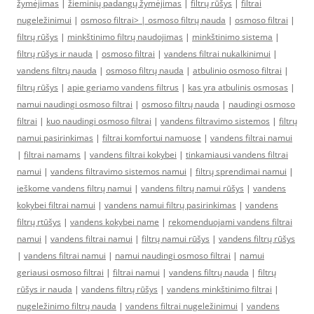
žymėjimas
|
žieminių padangų žymėjimas
|
filtrų rūšys
|
filtrai
nugeležinimui
|
osmoso filtrai> |
osmoso filtrų nauda
|
osmoso filtrai
|
filtrų rūšys
|
minkštinimo filtrų naudojimas
|
minkštinimo sistema
|
filtrų rūšys ir nauda
|
osmoso filtrai
|
vandens filtrai nukalkinimui
|
vandens filtrų nauda
|
osmoso filtrų nauda
|
atbulinio osmoso filtrai
|
filtrų rūšys
|
apie geriamo vandens filtrus
|
kas yra atbulinis osmosas
|
namui naudingi osmoso filtrai
|
osmoso filtrų nauda
|
naudingi osmoso
filtrai
|
kuo naudingi osmoso filtrai
|
vandens filtravimo sistemos
|
filtrų
namui pasirinkimas
|
filtrai komfortui namuose
|
vandens filtrai namui
|
filtrai namams
|
vandens filtrai kokybei
|
tinkamiausi vandens filtrai
namui
|
vandens filtravimo sistemos namui
|
filtrų sprendimai namui
|
ieškome vandens filtrų namui
|
vandens filtrų namui rūšys
|
vandens
kokybei filtrai namui
|
vandens namui filtrų pasirinkimas
|
vandens
filtrų rtūšys
|
vandens kokybei name
|
rekomenduojami vandens filtrai
namui
|
vandens filtrai namui
|
filtrų namui rūšys
|
vandens filtrų rūšys
|
vandens filtrai namui
|
namui naudingi osmoso filtrai
|
namui
geriausi osmoso filtrai
|
filtrai namui
|
vandens filtrų nauda
|
filtrų
rūšys ir nauda
|
vandens filtrų rūšys
|
vandens minkštinimo filtrai
|
nugeležinimo filtrų nauda
|
vandens filtrai nugeležinimui
|
vandens