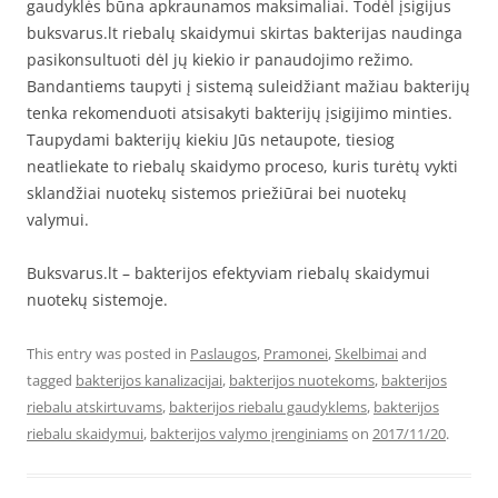
gaudyklės būna apkraunamos maksimaliai. Todėl įsigijus
buksvarus.lt riebalų skaidymui skirtas bakterijas naudinga
pasikonsultuoti dėl jų kiekio ir panaudojimo režimo.
Bandantiems taupyti į sistemą suleidžiant mažiau bakterijų
tenka rekomenduoti atsisakyti bakterijų įsigijimo minties.
Taupydami bakterijų kiekiu Jūs netaupote, tiesiog
neatliekate to riebalų skaidymo proceso, kuris turėtų vykti
sklandžiai nuotekų sistemos priežiūrai bei nuotekų
valymui.
Buksvarus.lt – bakterijos efektyviam riebalų skaidymui
nuotekų sistemoje.
This entry was posted in
Paslaugos
,
Pramonei
,
Skelbimai
and
tagged
bakterijos kanalizacijai
,
bakterijos nuotekoms
,
bakterijos
riebalu atskirtuvams
,
bakterijos riebalu gaudyklems
,
bakterijos
riebalu skaidymui
,
bakterijos valymo įrenginiams
on
2017/11/20
.