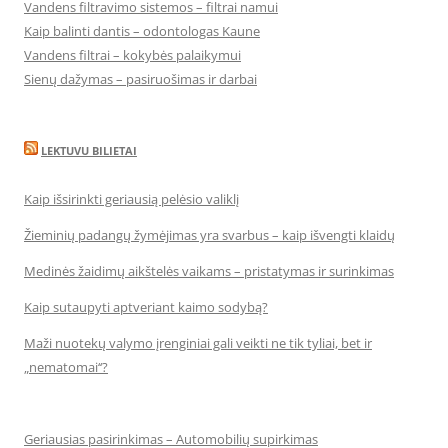
Vandens filtravimo sistemos – filtrai namui
Kaip balinti dantis – odontologas Kaune
Vandens filtrai – kokybės palaikymui
Sienų dažymas – pasiruošimas ir darbai
LEKTUVU BILIETAI
Kaip išsirinkti geriausią pelėsio valiklį
Žieminių padangų žymėjimas yra svarbus – kaip išvengti klaidų
Medinės žaidimų aikštelės vaikams – pristatymas ir surinkimas
Kaip sutaupyti aptveriant kaimo sodybą?
Maži nuotekų valymo įrenginiai gali veikti ne tik tyliai, bet ir
„nematomai‘‘?
Geriausias pasirinkimas – Automobilių supirkimas