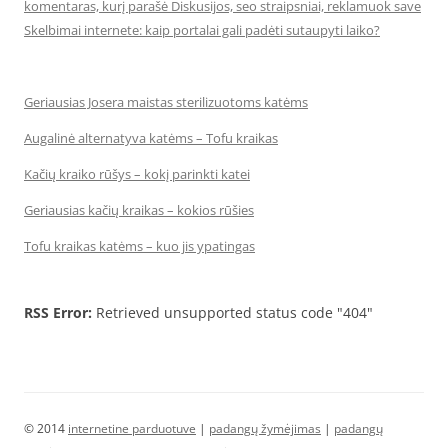
komentaras, kurį parašė Diskusijos, seo straipsniai, reklamuok save
Skelbimai internete: kaip portalai gali padėti sutaupyti laiko?
Geriausias Josera maistas sterilizuotoms katėms
Augalinė alternatyva katėms – Tofu kraikas
Kačių kraiko rūšys – kokį parinkti katei
Geriausias kačių kraikas – kokios rūšies
Tofu kraikas katėms – kuo jis ypatingas
RSS Error:
Retrieved unsupported status code "404"
© 2014
internetine parduotuve
|
padangų žymėjimas
|
padangų