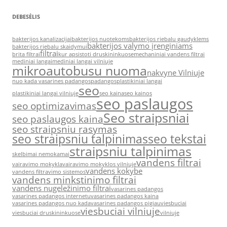
DEBESĖLIS
bakterijos kanalizacijai
bakterijos nuotekoms
bakterijos riebalu gaudyklems
bakterijos valymo įrenginiams
bakterijos riebalu skaidymui
filtrai
brita filtrai
kur apsistoti druskininkuose
mechaniniai vandens filtrai
mediniai langai
mediniai langai vilniuje
mikroautobusu nuoma
nakvyne Vilniuje
nuo kada vasarines padangos
padangos
plastikiniai langai
seo
plastikiniai langai vilniuje
seo kaina
seo kainos
seo paslaugos
seo optimizavimas
Seo straipsniai
seo paslaugos kaina
seo straipsniu rasymas
seo straipsniu talpinimas
seo tekstai
straipsniu talpinimas
skelbimai nemokamai
vandens filtrai
vairavimo mokykla
vairavimo mokyklos vilniuje
vandens kokybe
vandens filtravimo sistemos
vandens minkstinimo filtrai
vandens nugeležinimo filtrai
vasarines padangos
vasarines padangos internetu
vasarines padangos kaina
vasarines padangos nuo kada
vasarines padangos pigiau
viesbuciai
viesbuciai vilniuje
viesbuciai druskininkuose
vilniuje