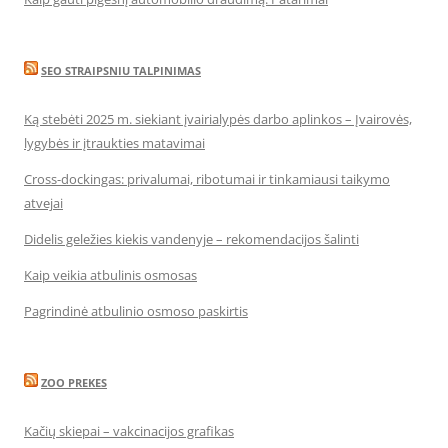
SEO STRAIPSNIU TALPINIMAS
Ką stebėti 2025 m. siekiant įvairialypės darbo aplinkos – Įvairovės,
lygybės ir įtraukties matavimai
Cross-dockingas: privalumai, ribotumai ir tinkamiausi taikymo
atvejai
Didelis geležies kiekis vandenyje – rekomendacijos šalinti
Kaip veikia atbulinis osmosas
Pagrindinė atbulinio osmoso paskirtis
ZOO PREKES
Kačių skiepai – vakcinacijos grafikas