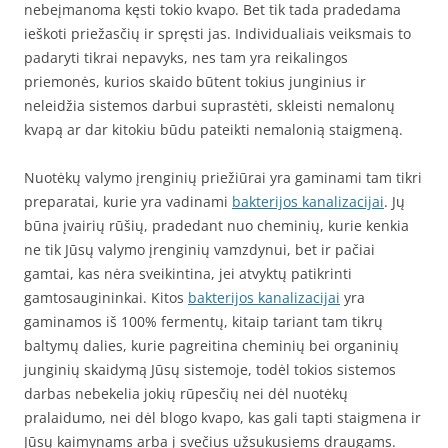
nebeįmanoma kęsti tokio kvapo. Bet tik tada pradedama
ieškoti priežasčių ir spręsti jas. Individualiais veiksmais to
padaryti tikrai nepavyks, nes tam yra reikalingos
priemonės, kurios skaido būtent tokius junginius ir
neleidžia sistemos darbui suprastėti, skleisti nemalonų
kvapą ar dar kitokiu būdu pateikti nemalonią staigmeną.
Nuotėkų valymo įrenginių priežiūrai yra gaminami tam tikri
preparatai, kurie yra vadinami
bakterijos kanalizacijai
. Jų
būna įvairių rūšių, pradedant nuo cheminių, kurie kenkia
ne tik Jūsų valymo įrenginių vamzdynui, bet ir pačiai
gamtai, kas nėra sveikintina, jei atvyktų patikrinti
gamtosaugininkai. Kitos
bakterijos kanalizacijai
yra
gaminamos iš 100% fermentų, kitaip tariant tam tikrų
baltymų dalies, kurie pagreitina cheminių bei organinių
junginių skaidymą Jūsų sistemoje, todėl tokios sistemos
darbas nebekelia jokių rūpesčių nei dėl nuotėkų
pralaidumo, nei dėl blogo kvapo, kas gali tapti staigmena ir
Jūsų kaimynams arba į svečius užsukusiems draugams.