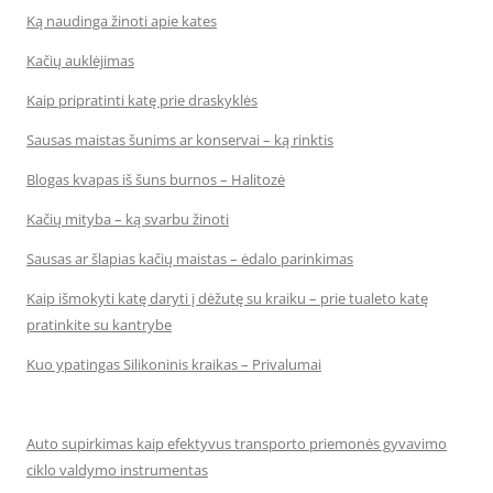
Ką naudinga žinoti apie kates
Kačių auklėjimas
Kaip pripratinti katę prie draskyklės
Sausas maistas šunims ar konservai – ką rinktis
Blogas kvapas iš šuns burnos – Halitozė
Kačių mityba – ką svarbu žinoti
Sausas ar šlapias kačių maistas – ėdalo parinkimas
Kaip išmokyti katę daryti į dėžutę su kraiku – prie tualeto katę
pratinkite su kantrybe
Kuo ypatingas Silikoninis kraikas – Privalumai
Auto supirkimas kaip efektyvus transporto priemonės gyvavimo
ciklo valdymo instrumentas