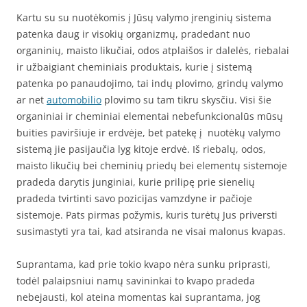
Kartu su su nuotėkomis į Jūsų valymo įrenginių sistema
patenka daug ir visokių organizmų, pradedant nuo
organinių, maisto likučiai, odos atplaišos ir dalelės, riebalai
ir užbaigiant cheminiais produktais, kurie į sistemą
patenka po panaudojimo, tai indų plovimo, grindų valymo
ar net
automobilio
plovimo su tam tikru skysčiu. Visi šie
organiniai ir cheminiai elementai nebefunkcionalūs mūsų
buities paviršiuje ir erdvėje, bet patekę į nuotėkų valymo
sistemą jie pasijaučia lyg kitoje erdvė. Iš riebalų, odos,
maisto likučių bei cheminių priedų bei elementų sistemoje
pradeda darytis junginiai, kurie prilipę prie sienelių
pradeda tvirtinti savo pozicijas vamzdyne ir pačioje
sistemoje. Pats pirmas požymis, kuris turėtų Jus priversti
susimastyti yra tai, kad atsiranda ne visai malonus kvapas.
Suprantama, kad prie tokio kvapo nėra sunku priprasti,
todėl palaipsniui namų savininkai to kvapo pradeda
nebejausti, kol ateina momentas kai suprantama, jog