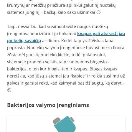
krūmynų ar medžių priežiūra aplinkui galutinį nuotėkų
sistemos junginį – bačką, kaip sako ūkininkai 🙂
Taip, nesvarbu, kad susimontavote naujus nuotėkų
įrenginius, neprižiūrint jo tinkamai
kvapas gali atsirasti jau
po kelių savaičių
ar dienų. Kodėl taip yra? Viskas labai
paprasta. Nuotėkų valymo įrenginiuose buvusi mikro fluora
žūsta dėl gausių nuotėkų kiekio, todėl palaipsniui,
sistemoje pradeda veistis taip vadinamos blogosios
bakterijos, o ten kur blogis, ten ir kvapas. Blogas kvapas
nereiškia, kad Jūsų sistemai jau “kapiec” ir reikia susiimti už
galvos ir garsiai rėkti, kad kaimynai pasidžiaugtų, ką daryt…
🙂
Bakterijos valymo įrenginiams