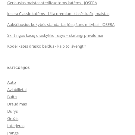
Geriausias maistas sterilizuotoms katėms - JOSERA
Josera Classic katėms - Ulta premium klasės kačių maistas
Aukščiausios kokybės standartas Jūsų šuns mitybai - JOSERA
Skirtingos kačių draskyklių rūšys – skirtingi privalumai
Kodėl katės drasko baldus - kaip to išvengti?
KATEGORIJOS
Auto
Aviabilietai
Buitis
Draudimas
Durys
Grožis
Interjeras
Įranga