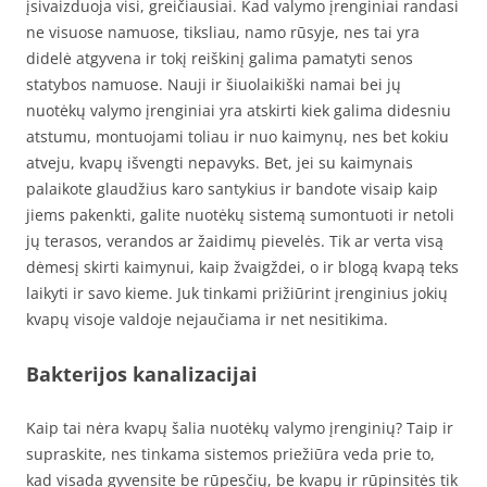
įsivaizduoja visi, greičiausiai. Kad valymo įrenginiai randasi
ne visuose namuose, tiksliau, namo rūsyje, nes tai yra
didelė atgyvena ir tokį reiškinį galima pamatyti senos
statybos namuose. Nauji ir šiuolaikiški namai bei jų
nuotėkų valymo įrenginiai yra atskirti kiek galima didesniu
atstumu, montuojami toliau ir nuo kaimynų, nes bet kokiu
atveju, kvapų išvengti nepavyks. Bet, jei su kaimynais
palaikote glaudžius karo santykius ir bandote visaip kaip
jiems pakenkti, galite nuotėkų sistemą sumontuoti ir netoli
jų terasos, verandos ar žaidimų pievelės. Tik ar verta visą
dėmesį skirti kaimynui, kaip žvaigždei, o ir blogą kvapą teks
laikyti ir savo kieme. Juk tinkami prižiūrint įrenginius jokių
kvapų visoje valdoje nejaučiama ir net nesitikima.
Bakterijos kanalizacijai
Kaip tai nėra kvapų šalia nuotėkų valymo įrenginių? Taip ir
supraskite, nes tinkama sistemos priežiūra veda prie to,
kad visada gyvensite be rūpesčių, be kvapų ir rūpinsitės tik