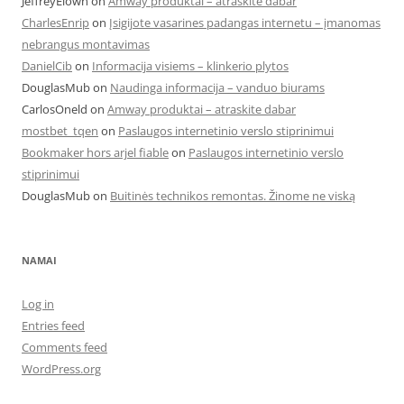
JeffreyElown
on
Amway produktai – atraskite dabar
CharlesEnrip
on
Įsigijote vasarines padangas internetu – įmanomas
nebrangus montavimas
DanielCib
on
Informacija visiems – klinkerio plytos
DouglasMub
on
Naudinga informacija – vanduo biurams
CarlosOneld
on
Amway produktai – atraskite dabar
mostbet_tqen
on
Paslaugos internetinio verslo stiprinimui
Bookmaker hors arjel fiable
on
Paslaugos internetinio verslo
stiprinimui
DouglasMub
on
Buitinės technikos remontas. Žinome ne viską
NAMAI
Log in
Entries feed
Comments feed
WordPress.org