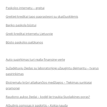
Paskolos internetu – greitai
Greitieji kreditai tapo paprastesni su skaičiuoklėmis
Banko paskola būstui
Greiti kreditai internetu Lietuvoje
Būsto paskolos palūkanos
Auto supirkimas turi realią finansinę vertę
Sužadėtuvių žiedas su laboratorijoje užaugintu deimantu – tvarus
pasirinkimas
Ekstremalų krūvį atlaikančios medžiagos – Tiekimas sunkiajai
pramonei
Raudono aukso žiedai – kodėl jie traukia šiuolaikines poras?
Atbulinis osmosas ir paskirtis – Kokia nauda