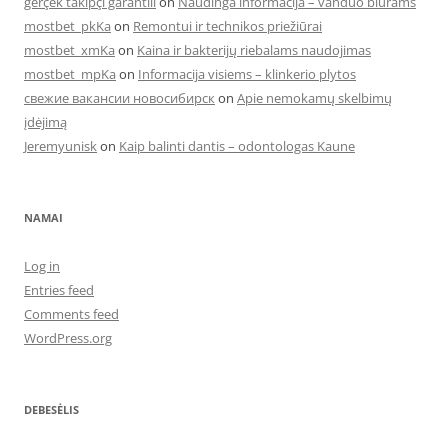
gerçek takipçi garantili
on
Naudinga informacija – vanduo biurams
mostbet_pkKa
on
Remontui ir technikos priežiūrai
mostbet_xmKa
on
Kaina ir bakterijų riebalams naudojimas
mostbet_mpKa
on
Informacija visiems – klinkerio plytos
свежие вакансии новосибирск
on
Apie nemokamų skelbimų
įdėjimą
Jeremyunisk
on
Kaip balinti dantis – odontologas Kaune
NAMAI
Log in
Entries feed
Comments feed
WordPress.org
DEBESĖLIS