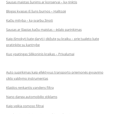
Sausas maistas šunims ar konservai – ką rinktis
Blogas kvapas iš šuns burnos – Halitozė
Kačių mityba – ką svarbu žinoti
Sausas ar šlapias kačių maistas – ėdalo parinkimas
Kaip išmokyti katę daryti į dėžutę su kraiku – prie tualeto katę
pratinkite su kantrybe
Kuo ypatingas Silikoninis kraikas – Privalumai
Auto supirkimas kaip efektyvus transporto priemonės gyvavimo
ciklo valdymo instrumentas
Klaidos renkantis vandens filtrą
Nano danga automobilio stiklams
Kaip veikia osmoso filtrai