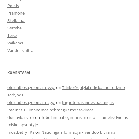
Poilsis
Pramonei
Skelbimai
Statyba
Teisė
Vaikams
Vandens filtrai
KOMENTARAI
oformit osago onlain_yzpi
on
Trinkelės pigiai prie kaimo turizmo
sodybos
oformit osago onlain_zgpi
on
Įsigijote vasarines padangas
internetu – įmanomas nebrangus montavimas
dostavka_vtor
on
Tobulam pabėgimui iš miesto – namelis dviems
miško apsuptyje
mostbet_yhKa
on
Naudinga informacija – vanduo biurams