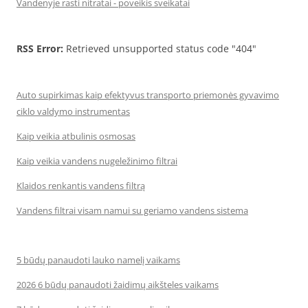
Vandenyje rasti nitratai - poveikis sveikatai
RSS Error:
Retrieved unsupported status code "404"
Auto supirkimas kaip efektyvus transporto priemonės gyvavimo
ciklo valdymo instrumentas
Kaip veikia atbulinis osmosas
Kaip veikia vandens nugeležinimo filtrai
Klaidos renkantis vandens filtrą
Vandens filtrai visam namui su geriamo vandens sistema
5 būdų panaudoti lauko namelį vaikams
2026 6 būdų panaudoti žaidimų aikšteles vaikams