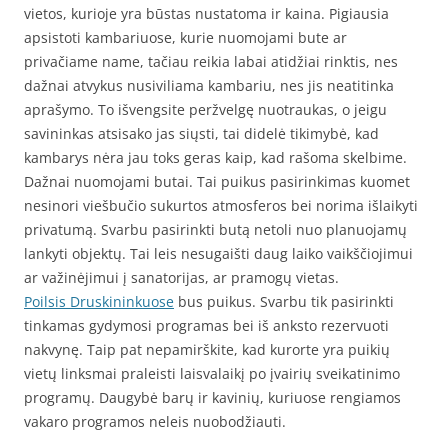
vietos, kurioje yra būstas nustatoma ir kaina. Pigiausia
apsistoti kambariuose, kurie nuomojami bute ar
privačiame name, tačiau reikia labai atidžiai rinktis, nes
dažnai atvykus nusiviliama kambariu, nes jis neatitinka
aprašymo. To išvengsite peržvelgę nuotraukas, o jeigu
savininkas atsisako jas siųsti, tai didelė tikimybė, kad
kambarys nėra jau toks geras kaip, kad rašoma skelbime.
Dažnai nuomojami butai. Tai puikus pasirinkimas kuomet
nesinori viešbučio sukurtos atmosferos bei norima išlaikyti
privatumą. Svarbu pasirinkti butą netoli nuo planuojamų
lankyti objektų. Tai leis nesugaišti daug laiko vaikščiojimui
ar važinėjimui į sanatorijas, ar pramogų vietas.
Poilsis Druskininkuose
bus puikus. Svarbu tik pasirinkti
tinkamas gydymosi programas bei iš anksto rezervuoti
nakvynę. Taip pat nepamirškite, kad kurorte yra puikių
vietų linksmai praleisti laisvalaikį po įvairių sveikatinimo
programų. Daugybė barų ir kavinių, kuriuose rengiamos
vakaro programos neleis nuobodžiauti.