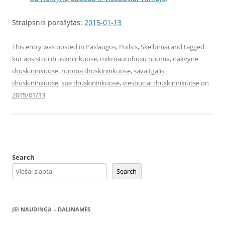
Straipsnis parašytas:
2015-01-13
This entry was posted in
Paslaugos
,
Poilsis
,
Skelbimai
and tagged
kur apsistoti druskininkuose
,
mikroautobusu nuoma
,
nakvyne
druskininkuose
,
nuoma druskininkuose
,
savaitgalis
druskininkuose
,
spa druskininkuose
,
viesbuciai druskininkuose
on
2015/01/13
.
Search
Search
JEI NAUDINGA – DALINAMĖS