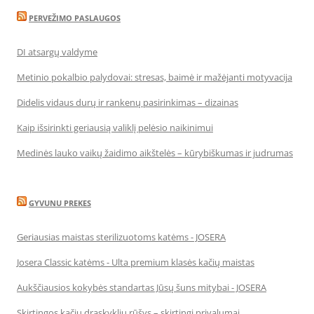
PERVEŽIMO PASLAUGOS
DI atsargų valdyme
Metinio pokalbio palydovai: stresas, baimė ir mažėjanti motyvacija
Didelis vidaus durų ir rankenų pasirinkimas – dizainas
Kaip išsirinkti geriausią valiklį pelėsio naikinimui
Medinės lauko vaikų žaidimo aikštelės – kūrybiškumas ir judrumas
GYVUNU PREKES
Geriausias maistas sterilizuotoms katėms - JOSERA
Josera Classic katėms - Ulta premium klasės kačių maistas
Aukščiausios kokybės standartas Jūsų šuns mitybai - JOSERA
Skirtingos kačių draskyklių rūšys – skirtingi privalumai