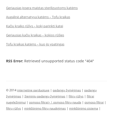
Geriausias Josera maistas sterilizuotoms katėms
Augalinė alternatyva katėms – Tofu kraikas
Kačių kraiko rūšys – kokį parinkti katei
Geriausias kačių kraikas – kokios rūšies
Tofu kraikas katėms – kuo jis ypatingas
RSS Error:
Retrieved unsupported status code "404"
© 2014
internetine parduotuve
|
padangų žymėjimas
|
padangų
žymėjimas
|
žieminių padangų žymėjimas
|
filtrų rūšys
|
filtrai
nugeležinimui
|
osmoso filtrai> |
osmoso filtrų nauda
|
osmoso filtrai
|
filtrų rūšys
|
minkštinimo filtrų naudojimas
|
minkštinimo sistema
|