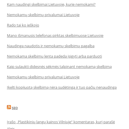
Kam naudingi skelbimai Lietuvoje, kurie nemokami?
Nemokamų skelbimų privalumai Lietuvoje
Rado tai ko ieškojo
Mano išmanusis telefonas pirktas skelbimuose Lietuvoje
Naudinga naudotis ir nemokamų skelbimų pagalba
Nemokama skelbimų lenta padeda įsigyti arba parduoti
Kaip sulaukti didesnės sėkmės talpinant nemokamą skelbimą
Nemokamų skelbimų privalumai Lietuvoje
Įkelti kopijuotą skelbimą nėra sudėtinga ir tuo pačiu nenaudinga
SEO
Įrašo „Plastikinių langų kainos Vilniuje“ komentaras, kurį parašė
Algis