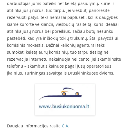
darbuotojas jums pateiks net keletą pasiūlymų, kurie ir
atitinka jūsų norus, tuo tarpu, jei viešbutį panorėsite
rezervuoti patys, teks nemažai paplušėti, kol iš daugybės
šiame kurorte veikiančių viešbučių rasite tą, kuris idealiai
atitinka jūsų norus bei poreikius. Tačiau būtų nesunku
pastebėti, kad yra ir šiokių tokių trūkumų. Štai pavyzdžiui,
komisinis mokestis. Dažnai kelionių agentūrai teks
sumokėti keletą eurų komisinių, tuo tarpu tiesioginė
rezervacija internetu nekainuoja nei cento, jei skambinsite
telefonu – skambutis kainuos pagal jūsų operatoriaus
įkainius. Turiningas savaitgalis Druskininkuose dviems.
Daugiau informacijos rasite
ČIA
.