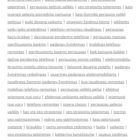
talpinimas
|
geriausias pelėsio valiklis
|
seo straipsniu talpinimas
|
kaip
isvengti pelesio atsiradimo namuose
|
kaip išsirinkti geriausią valiklį
pelėsiui
|
puiki dovana vaikams
|
smagiam žaidimui kieme
|
aikštelės
vaikų laiko praleidimui
|
telefonų remontas naudingas
|
geriausias
kaciu kraikas
|
dazniausiai gendantys telefonai
|
geriausias maistas
sterilizuotoms katėms
|
padangų žymėjimas
|
mobiliųjų telefonų
remontas
|
sterilizuotoms katėms geriausias
|
kiek kainuoja kubilai
|
dažnai gendantys telefonai
|
geriausias vonios valiklis
|
elektromobiliu
ikrovimo stoteliu pletra lietuvoje
|
lietuvoje daugeja stoteliu
|
padangų
žymėjimas reikalingas
|
vasarinės padangos elektromobiliams
|
naudingas žieminių padangų žymėjimas
|
kuo naudingas remontas
|
mobiliųjų telefonų remontas
|
geriausias valiklis peliui
|
efektyvi
priemone nuo voru
|
efektyviai veikiantis pelėsio valiklis
|
priemonė
nuo vorų
|
telefonų remontas
|
josera classic
|
geriausias pelesio
valiklis
|
kas yra seo straipsniai
|
seo straipsniu talpinimas
|
isorinis
seo optimizavimas
|
vidinis seo optimizavimas
|
kaip optimizuoti
svetaine
|
kriaukles
|
namu apyvokos reikmenys
|
buitis
|
vaikams
|
seo straipsniu talpinimas
|
bakterijos kanalizacijai
|
saugus zaidimas