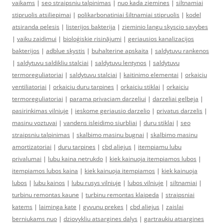
vaikams
|
seo straipsniu talpinimas
|
nuo kada ziemines
|
siltnamiai
stipruolis atsiliepimai
|
polikarbonatiniai šiltnamiai stipruolis
|
kodel
atsiranda pelesis
|
listerijos bakterija
|
zieminio langu skyscio savybes
|
vaiku zaidimui
|
bioloģiskie risinājumi
|
geriausios kanalizacijos
bakterijos
|
adblue skystis
|
buhalterine apskaita
|
saldytuvu rankenos
|
saldytuvu saldikliu stalciai
|
saldytuvu lentynos
|
saldytuvu
termoreguliatoriai
|
saldytuvu stalciai
|
kaitinimo elementai
|
orkaiciu
ventiliatoriai
|
orkaiciu duru tarpines
|
orkaiciu stiklai
|
orkaiciu
termoreguliatoriai
|
parama privaciam darzeliui
|
darzeliai gelbeja
|
pasirinkimas vilniuje
|
ieskome geriausio darzelio
|
privatus darzelis
|
masinu voztuvai
|
vandens isleidimo siurbliai
|
duru stiklai
|
seo
straipsniu talpinimas
|
skalbimo masinu bugnai
|
skalbimo masinu
amortizatoriai
|
duru tarpines
|
cbd aliejus
|
itempiamu lubu
privalumai
|
lubu kaina netrukdo
|
kiek kainuoja itempiamos lubos
|
itempiamos lubos kaina
|
kiek kainuoja itempiamos
|
kiek kainuoja
lubos
|
lubu kainos
|
lubu rusys vilniuje
|
lubos vilniuje
|
siltnamiai
|
turbinu remontas kaune
|
turbinu remontas klaipeda
|
straipsniai
katems
|
laiminga kate
|
gyvunu prekes
|
cbd aliejus
|
zaislai
berniukams nuo
|
dziovykliu atsargines dalys
|
gartraukiu atsargines