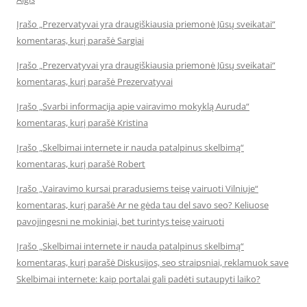
Įrašo „Prezervatyvai yra draugiškiausia priemonė Jūsų sveikatai“
komentaras, kurį parašė Sargiai
Įrašo „Prezervatyvai yra draugiškiausia priemonė Jūsų sveikatai“
komentaras, kurį parašė Prezervatyvai
Įrašo „Svarbi informacija apie vairavimo mokyklą Auruda“
komentaras, kurį parašė Kristina
Įrašo „Skelbimai internete ir nauda patalpinus skelbimą“
komentaras, kurį parašė Robert
Įrašo „Vairavimo kursai praradusiems teisę vairuoti Vilniuje“
komentaras, kurį parašė Ar ne gėda tau del savo seo? Keliuose
pavojingesni ne mokiniai, bet turintys teisę vairuoti
Įrašo „Skelbimai internete ir nauda patalpinus skelbimą“
komentaras, kurį parašė Diskusijos, seo straipsniai, reklamuok save
Skelbimai internete: kaip portalai gali padėti sutaupyti laiko?