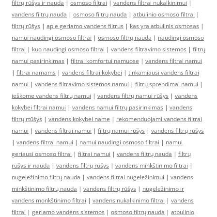
filtrų rūšys ir nauda
|
osmoso filtrai
|
vandens filtrai nukalkinimui
|
vandens filtrų nauda
|
osmoso filtrų nauda
|
atbulinio osmoso filtrai
|
filtrų rūšys
|
apie geriamo vandens filtrus
|
kas yra atbulinis osmosas
|
namui naudingi osmoso filtrai
|
osmoso filtrų nauda
|
naudingi osmoso
filtrai
|
kuo naudingi osmoso filtrai
|
vandens filtravimo sistemos
|
filtrų
namui pasirinkimas
|
filtrai komfortui namuose
|
vandens filtrai namui
|
filtrai namams
|
vandens filtrai kokybei
|
tinkamiausi vandens filtrai
namui
|
vandens filtravimo sistemos namui
|
filtrų sprendimai namui
|
ieškome vandens filtrų namui
|
vandens filtrų namui rūšys
|
vandens
kokybei filtrai namui
|
vandens namui filtrų pasirinkimas
|
vandens
filtrų rtūšys
|
vandens kokybei name
|
rekomenduojami vandens filtrai
namui
|
vandens filtrai namui
|
filtrų namui rūšys
|
vandens filtrų rūšys
|
vandens filtrai namui
|
namui naudingi osmoso filtrai
|
namui
geriausi osmoso filtrai
|
filtrai namui
|
vandens filtrų nauda
|
filtrų
rūšys ir nauda
|
vandens filtrų rūšys
|
vandens minkštinimo filtrai
|
nugeležinimo filtrų nauda
|
vandens filtrai nugeležinimui
|
vandens
minkštinimo filtrų nauda
|
vandens filtrų rūšys
|
nugeležinimo ir
vandens monkštinimo filtrai
|
vandens nukalkinimo filtrai
|
vandens
filtrai
|
geriamo vandens sistemos
|
osmoso filtrų nauda
|
atbulinio