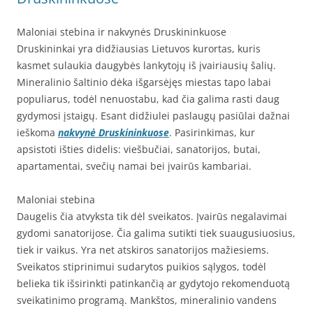
Maloniai stebina ir nakvynės Druskininkuose
Druskininkai yra didžiausias Lietuvos kurortas, kuris
kasmet sulaukia daugybės lankytojų iš įvairiausių šalių.
Mineralinio šaltinio dėka išgarsėjęs miestas tapo labai
populiarus, todėl nenuostabu, kad čia galima rasti daug
gydymosi įstaigų. Esant didžiulei paslaugų pasiūlai dažnai
ieškoma
nakvynė Druskininkuose
. Pasirinkimas, kur
apsistoti išties didelis: viešbučiai, sanatorijos, butai,
apartamentai, svečių namai bei įvairūs kambariai.
Maloniai stebina
Daugelis čia atvyksta tik dėl sveikatos. Įvairūs negalavimai
gydomi sanatorijose. Čia galima sutikti tiek suaugusiuosius,
tiek ir vaikus. Yra net atskiros sanatorijos mažiesiems.
Sveikatos stiprinimui sudarytos puikios sąlygos, todėl
belieka tik išsirinkti patinkančią ar gydytojo rekomenduotą
sveikatinimo programą. Mankštos, mineralinio vandens