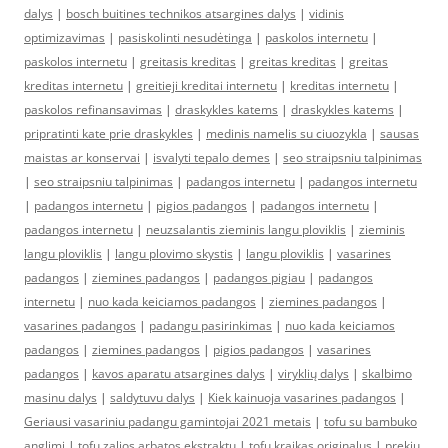
dalys
|
bosch buitines technikos atsargines dalys
|
vidinis
optimizavimas
|
pasiskolinti nesudėtinga
|
paskolos internetu
|
paskolos internetu
|
greitasis kreditas
|
greitas kreditas
|
greitas
kreditas internetu
|
greitieji kreditai internetu
|
kreditas internetu
|
paskolos refinansavimas
|
draskykles katems
|
draskykles katems
|
pripratinti kate prie draskykles
|
medinis namelis su ciuozykla
|
sausas
maistas ar konservai
|
isvalyti tepalo demes
|
seo straipsniu talpinimas
|
seo straipsniu talpinimas
|
padangos internetu
|
padangos internetu
|
padangos internetu
|
pigios padangos
|
padangos internetu
|
padangos internetu
|
neuzsalantis zieminis langu ploviklis
|
zieminis
langu ploviklis
|
langu plovimo skystis
|
langu ploviklis
|
vasarines
padangos
|
ziemines padangos
|
padangos pigiau
|
padangos
internetu
|
nuo kada keiciamos padangos
|
ziemines padangos
|
vasarines padangos
|
padangu pasirinkimas
|
nuo kada keiciamos
padangos
|
ziemines padangos
|
pigios padangos
|
vasarines
padangos
|
kavos aparatu atsargines dalys
|
viryklių dalys
|
skalbimo
masinu dalys
|
saldytuvu dalys
|
Kiek kainuoja vasarines padangos
|
Geriausi vasariniu padangu gamintojai 2021 metais
|
tofu su bambuko
anglimi
|
tofu zalios arbatos ekstraktu
|
tofu kraikas originalus
|
prekiu