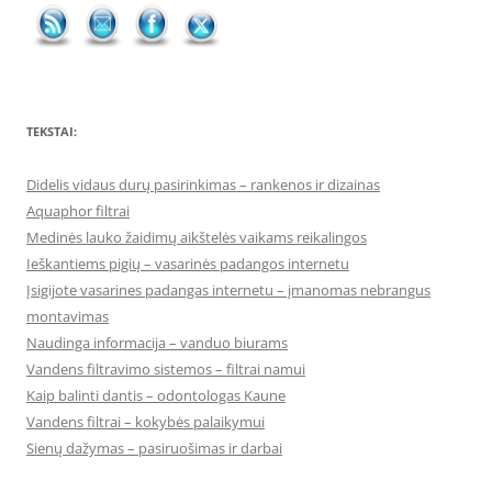
TEKSTAI:
Didelis vidaus durų pasirinkimas – rankenos ir dizainas
Aquaphor filtrai
Medinės lauko žaidimų aikštelės vaikams reikalingos
Ieškantiems pigių – vasarinės padangos internetu
Įsigijote vasarines padangas internetu – įmanomas nebrangus
montavimas
Naudinga informacija – vanduo biurams
Vandens filtravimo sistemos – filtrai namui
Kaip balinti dantis – odontologas Kaune
Vandens filtrai – kokybės palaikymui
Sienų dažymas – pasiruošimas ir darbai