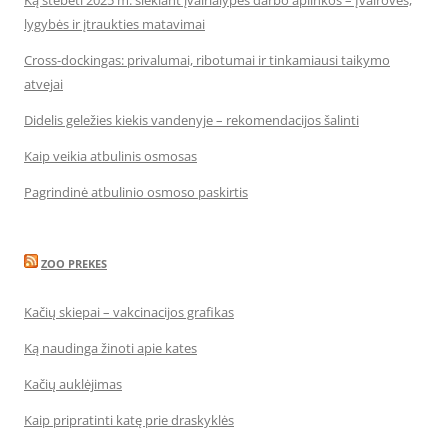
Ką stebėti 2025 m. siekiant įvairialypės darbo aplinkos – Įvairovės,
lygybės ir įtraukties matavimai
Cross-dockingas: privalumai, ribotumai ir tinkamiausi taikymo
atvejai
Didelis geležies kiekis vandenyje – rekomendacijos šalinti
Kaip veikia atbulinis osmosas
Pagrindinė atbulinio osmoso paskirtis
ZOO PREKES
Kačių skiepai – vakcinacijos grafikas
Ką naudinga žinoti apie kates
Kačių auklėjimas
Kaip pripratinti katę prie draskyklės