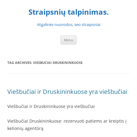
Skip
to
Straipsnių talpinimas.
content
Atgalinės nuorodos, seo straipsniai
Menu
TAG ARCHIVES:
VIESBUCIAI DRUSKININKUOSE
Viešbučiai ir Druskininkuose yra viešbučiai
Viešbučiai ir Druskininkuose yra viešbučiai
Viešbučiai Druskininkuose: rezervuoti patiems ar kreiptis į
kelionių agentūrą