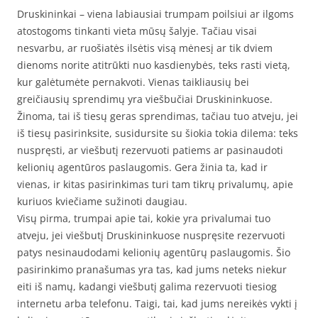
Druskininkai – viena labiausiai trumpam poilsiui ar ilgoms
atostogoms tinkanti vieta mūsų šalyje. Tačiau visai
nesvarbu, ar ruošiatės ilsėtis visą mėnesį ar tik dviem
dienoms norite atitrūkti nuo kasdienybės, teks rasti vietą,
kur galėtumėte pernakvoti. Vienas taikliausių bei
greičiausių sprendimų yra viešbučiai Druskininkuose.
Žinoma, tai iš tiesų geras sprendimas, tačiau tuo atveju, jei
iš tiesų pasirinksite, susidursite su šiokia tokia dilema: teks
nuspręsti, ar viešbutį rezervuoti patiems ar pasinaudoti
kelionių agentūros paslaugomis. Gera žinia ta, kad ir
vienas, ir kitas pasirinkimas turi tam tikrų privalumų, apie
kuriuos kviečiame sužinoti daugiau.
Visų pirma, trumpai apie tai, kokie yra privalumai tuo
atveju, jei viešbutį Druskininkuose nuspręsite rezervuoti
patys nesinaudodami kelionių agentūrų paslaugomis. Šio
pasirinkimo pranašumas yra tas, kad jums neteks niekur
eiti iš namų, kadangi viešbutį galima rezervuoti tiesiog
internetu arba telefonu. Taigi, tai, kad jums nereikės vykti į