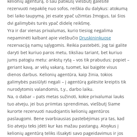
kelionių agentūrą, o sau patikusį viešbutį galėsite
rezervuoti nepakilę nuo sofos, reiškia du dalykus: atokumą
bei laiko taupymą. Jei esate ypač užimtas žmogus, tai šios
dvi galimybės turės ypač didelę reikšmę.
Yra ir dar vienas privalumas, kurio tiesiog negalima
nepaminėti kalbant apie viešbučio
Druskininkuose
rezervaciją namų sąlygomis. Reikia pastebėti, jog tai galite
daryti bet kuriuo paros metu, tiksliau tariant, bet kuriuo
jums patogiu metu: ankstų rytą – vos tik prabudus; popiet –
geriant kavą, ar vėlų vakarą, tuomet, kai baigėte visus
dienos darbus. Kelionių agentūra, kaip žinia, tokios
galimybės pasiūlyti negali – į agentūrą galėsite kreiptis tik
nurodytomis valandomis, t.y., darbo laiku.
Na, o dabar – pats metas sužinoti, kokie privalumai lauks
tuo atveju, jei bus priimtas sprendimas, viešbutį šiame
kurorte rezervuoti naudojantis kelionių agentūros
paslaugomi. Bene svarbiausias pastebėjimas yra tas, kad
šio atveju teks įdėti kur kas mažau pastangų. Atvykus į
kelionių agentūrą teliks išsakyti savo pageidavimus ir jos