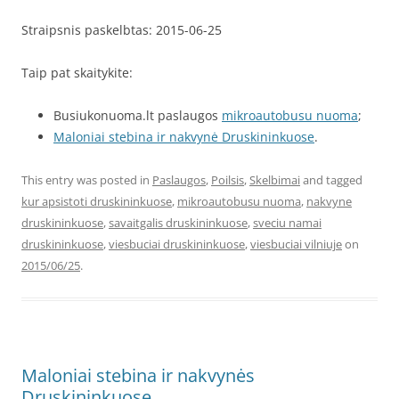
Straipsnis paskelbtas: 2015-06-25
Taip pat skaitykite:
Busiukonuoma.lt paslaugos
mikroautobusu nuoma
;
Maloniai stebina ir nakvynė Druskininkuose
.
This entry was posted in
Paslaugos
,
Poilsis
,
Skelbimai
and tagged
kur apsistoti druskininkuose
,
mikroautobusu nuoma
,
nakvyne
druskininkuose
,
savaitgalis druskininkuose
,
sveciu namai
druskininkuose
,
viesbuciai druskininkuose
,
viesbuciai vilniuje
on
2015/06/25
.
Maloniai stebina ir nakvynės
Druskininkuose