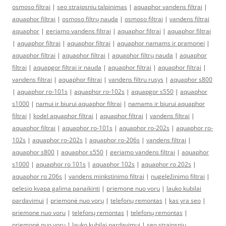
osmoso filtrai
|
seo straipsniu talpinimas
|
aquaphor vandens filtrai
|
aquaphor filtrai
|
osmoso filtrų nauda
|
osmoso filtrai
|
vandens filtrai
aquaphor
|
geriamo vandens filtrai
|
aquaphor filtrai
|
aquaphor filtrai
|
aquaphor filtrai
|
aquaphor filtrai
|
aquaphor namams ir pramonei
|
aquaphor filtrai
|
aquaphor filtrai
|
aquaphor filtrų nauda
|
aquaphor
filtrai
|
aquapgor filtrai ir nauda
|
aquaphor filtrai
|
aquaphor filtrai
|
vandens filtrai
|
aquaphor filtrai
|
vandens filtru rusys
|
aquaphor s800
|
aquaphor ro-101s
|
aquaphor ro-102s
|
aquapgor s550
|
aquaphor
s1000
|
namui ir biurui aquaphor filtrai
|
namams ir biurui aquaphor
filtrai
|
kodel aquaphor filtrai
|
aquaphor filtrai
|
vandens filtrai
|
aquaphor filtrai
|
aquaphor ro-101s
|
aquaphor ro-202s
|
aquaphor ro-
102s
|
aquaphor ro-202s
|
aquaphor ro-206s
|
vandens filtrai
|
aquaphor s800
|
aquaphor s550
|
geriamo vandens filtrai
|
aquaphor
s1000
|
aquaphor ro 101s
|
aquaphor 102s
|
aquaphor ro 202s
|
aquaphor ro 206s
|
vandens minkstinimo filtrai
|
nugeležinimo filtrai
|
pelesio kvapa galima panaikinti
|
priemone nuo voru
|
lauko kubilai
pardavimui
|
priemonė nuo vorų
|
telefonų remontas
|
kas yra seo
|
priemone nuo voru
|
telefonų remontas
|
telefonų remontas
|
priemonė nuo vorų
|
lauko kubilai pardavimui
|
seo straipsniu