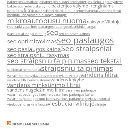
bakterijos kanalizacijai
bakterijos nuotekoms
bakterijos riebalu gaudyklems
bakterijos valymo įrenginiams
bakterijos riebalu skaidymui
filtrai
brita filtrai
kur apsistoti druskininkuose
mechaniniai vandens filtrai
mediniai langai
mediniai langai vilniuje
mikroautobusu nuoma
nakvyne Vilniuje
nuo kada vasarines padangos
padangos
plastikiniai langai
seo
plastikiniai langai vilniuje
seo kaina
seo kainos
seo paslaugos
seo optimizavimas
Seo straipsniai
seo paslaugos kaina
seo straipsniu rasymas
seo straipsniu talpinimas
seo tekstai
straipsniu talpinimas
skelbimai nemokamai
vandens filtrai
vairavimo mokykla
vairavimo mokyklos vilniuje
vandens kokybe
vandens filtravimo sistemos
vandens minkstinimo filtrai
vandens nugeležinimo filtrai
vasarines padangos
vasarines padangos internetu
vasarines padangos kaina
vasarines padangos nuo kada
vasarines padangos pigiau
viesbuciai
viesbuciai vilniuje
viesbuciai druskininkuose
vilniuje
NEMOKAMI SKELBIMAI