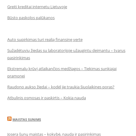
Greiti kreditai internetu Lietuvoje
Būsto paskolos palūkanos
Auto supirkimas turi realią finansinę vertę
Sužadėtuvių žiedas su laboratorijoje užaugintu deimantu – tvarus
pasirinkimas
Ekstremalų krūvį atlaikančios medžiagos – Tiekimas sunkiajai
pramonei
Raudono aukso žiedai – kodėl jie traukia šiuolaikines poras?
Atbulinis osmosas ir paskirtis – Kokia nauda
MAISTAS SUNIMS
Josera šunų maistas – kokybė, nauda ir pasirinkimas