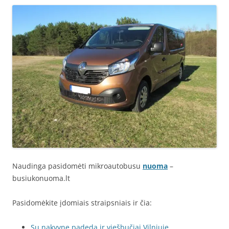
Naudinga pasidomėti mikroautobusu
nuoma
–
busiukonuoma.lt
Pasidomėkite įdomiais straipsniais ir čia:
Su nakvyne padeda ir viešbučiai Vilniuje
.