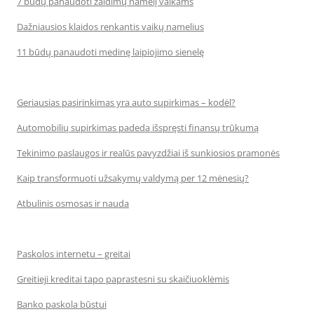
7 būdų panaudoti žaidimų namelį vaikams
Dažniausios klaidos renkantis vaikų namelius
11 būdų panaudoti medinę laipiojimo sienelę
Geriausias pasirinkimas yra auto supirkimas – kodėl?
Automobilių supirkimas padeda išspręsti finansų trūkumą
Tekinimo paslaugos ir realūs pavyzdžiai iš sunkiosios pramonės
Kaip transformuoti užsakymų valdymą per 12 mėnesių?
Atbulinis osmosas ir nauda
Paskolos internetu – greitai
Greitieji kreditai tapo paprastesni su skaičiuoklėmis
Banko paskola būstui