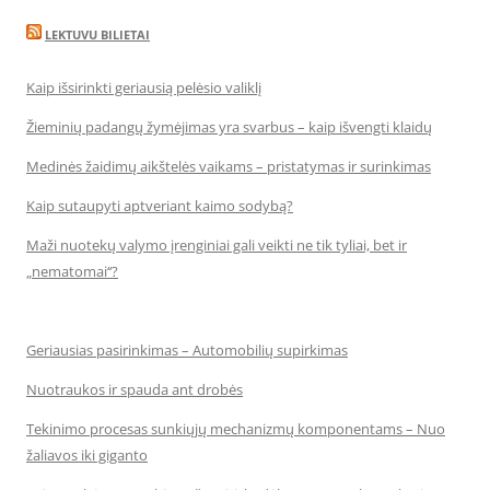
LEKTUVU BILIETAI
Kaip išsirinkti geriausią pelėsio valiklį
Žieminių padangų žymėjimas yra svarbus – kaip išvengti klaidų
Medinės žaidimų aikštelės vaikams – pristatymas ir surinkimas
Kaip sutaupyti aptveriant kaimo sodybą?
Maži nuotekų valymo įrenginiai gali veikti ne tik tyliai, bet ir
„nematomai‘‘?
Geriausias pasirinkimas – Automobilių supirkimas
Nuotraukos ir spauda ant drobės
Tekinimo procesas sunkiųjų mechanizmų komponentams – Nuo
žaliavos iki giganto