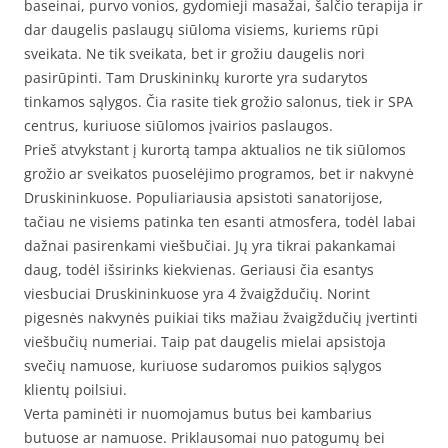
baseinai, purvo vonios, gydomieji masažai, šalčio terapija ir
dar daugelis paslaugų siūloma visiems, kuriems rūpi
sveikata. Ne tik sveikata, bet ir grožiu daugelis nori
pasirūpinti. Tam Druskininkų kurorte yra sudarytos
tinkamos sąlygos. Čia rasite tiek grožio salonus, tiek ir SPA
centrus, kuriuose siūlomos įvairios paslaugos.
Prieš atvykstant į kurortą tampa aktualios ne tik siūlomos
grožio ar sveikatos puoselėjimo programos, bet ir nakvynė
Druskininkuose. Populiariausia apsistoti sanatorijose,
tačiau ne visiems patinka ten esanti atmosfera, todėl labai
dažnai pasirenkami viešbučiai. Jų yra tikrai pakankamai
daug, todėl išsirinks kiekvienas. Geriausi čia esantys
viesbuciai Druskininkuose yra 4 žvaigždučių. Norint
pigesnės nakvynės puikiai tiks mažiau žvaigždučių įvertinti
viešbučių numeriai. Taip pat daugelis mielai apsistoja
svečių namuose, kuriuose sudaromos puikios sąlygos
klientų poilsiui.
Verta paminėti ir nuomojamus butus bei kambarius
butuose ar namuose. Priklausomai nuo patogumų bei