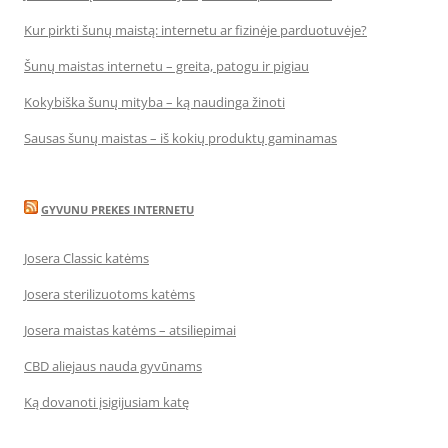
Kur pirkti šunų maistą: internetu ar fizinėje parduotuvėje?
Šunų maistas internetu – greita, patogu ir pigiau
Kokybiška šunų mityba – ką naudinga žinoti
Sausas šunų maistas – iš kokių produktų gaminamas
GYVUNU PREKES INTERNETU
Josera Classic katėms
Josera sterilizuotoms katėms
Josera maistas katėms – atsiliepimai
CBD aliejaus nauda gyvūnams
Ką dovanoti įsigijusiam katę