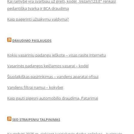
Kai ramybė yra svarbiau už greitį, kodėl „Vezam123.lt“ renkasi
pedantišką tvarką ir BCA draudimą
Kaip pagerinti užsakymų valdymą?
DRAUDIMO PASLAUGOS
Kokių vasarinių padangų ieškote – visas rasite internetu
Vasarinės padangos keičiamos vasarai – kodėl
Šiuolaikiškas pasirinkimas – vandens aparatai ofisui
Vandens filtrai namui – kokybei
Kaip gauti pigesnį automobilio draudimą. Patarimai
SEO STRAIPSNIU TALPINIMAS