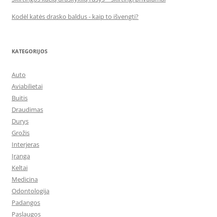
Kodėl katės drasko baldus - kaip to išvengti?
KATEGORIJOS
Auto
Aviabilietai
Buitis
Draudimas
Durys
Grožis
Interjeras
Įranga
Keltai
Medicina
Odontologija
Padangos
Paslaugos