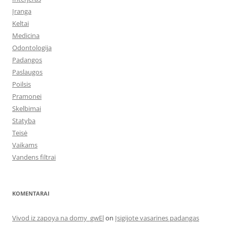
Įranga
Keltai
Medicina
Odontologija
Padangos
Paslaugos
Poilsis
Pramonei
Skelbimai
Statyba
Teisė
Vaikams
Vandens filtrai
KOMENTARAI
Vivod iz zapoya na domy_gwEl
on
Įsigijote vasarines padangas