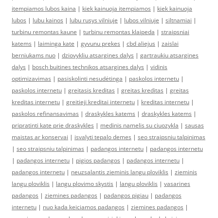
itempiamos lubos kaina
|
kiek kainuoja itempiamos
|
kiek kainuoja
lubos
|
lubu kainos
|
lubu rusys vilniuje
|
lubos vilniuje
|
siltnamiai
|
turbinu remontas kaune
|
turbinu remontas klaipeda
|
straipsniai
katems
|
laiminga kate
|
gyvunu prekes
|
cbd aliejus
|
zaislai
berniukams nuo
|
dziovykliu atsargines dalys
|
gartraukiu atsargines
dalys
|
bosch buitines technikos atsargines dalys
|
vidinis
optimizavimas
|
pasiskolinti nesudėtinga
|
paskolos internetu
|
paskolos internetu
|
greitasis kreditas
|
greitas kreditas
|
greitas
kreditas internetu
|
greitieji kreditai internetu
|
kreditas internetu
|
paskolos refinansavimas
|
draskykles katems
|
draskykles katems
|
pripratinti kate prie draskykles
|
medinis namelis su ciuozykla
|
sausas
maistas ar konservai
|
isvalyti tepalo demes
|
seo straipsniu talpinimas
|
seo straipsniu talpinimas
|
padangos internetu
|
padangos internetu
|
padangos internetu
|
pigios padangos
|
padangos internetu
|
padangos internetu
|
neuzsalantis zieminis langu ploviklis
|
zieminis
langu ploviklis
|
langu plovimo skystis
|
langu ploviklis
|
vasarines
padangos
|
ziemines padangos
|
padangos pigiau
|
padangos
internetu
|
nuo kada keiciamos padangos
|
ziemines padangos
|