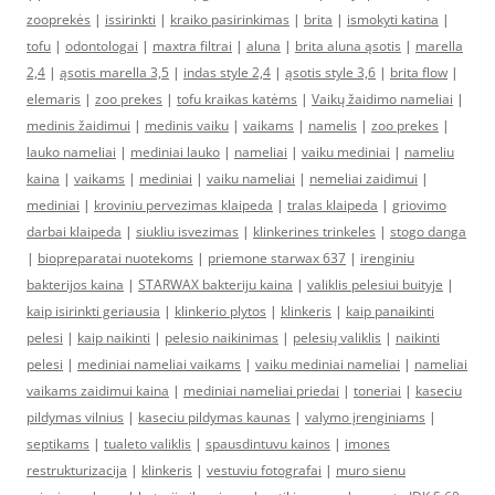
zooprekės
|
issirinkti
|
kraiko pasirinkimas
|
brita
|
ismokyti katina
|
tofu
|
odontologai
|
maxtra filtrai
|
aluna
|
brita aluna ąsotis
|
marella
2,4
|
ąsotis marella 3,5
|
indas style 2,4
|
ąsotis style 3,6
|
brita flow
|
elemaris
|
zoo prekes
|
tofu kraikas katėms
|
Vaikų žaidimo nameliai
|
medinis žaidimui
|
medinis vaiku
|
vaikams
|
namelis
|
zoo prekes
|
lauko nameliai
|
mediniai lauko
|
nameliai
|
vaiku mediniai
|
nameliu
kaina
|
vaikams
|
mediniai
|
vaiku nameliai
|
nemeliai zaidimui
|
mediniai
|
kroviniu pervezimas klaipeda
|
tralas klaipeda
|
griovimo
darbai klaipeda
|
siukliu isvezimas
|
klinkerines trinkeles
|
stogo danga
|
biopreparatai nuotekoms
|
priemone starwax 637
|
irenginiu
bakterijos kaina
|
STARWAX bakteriju kaina
|
valiklis pelesiui buityje
|
kaip isirinkti geriausia
|
klinkerio plytos
|
klinkeris
|
kaip panaikinti
pelesi
|
kaip naikinti
|
pelesio naikinimas
|
pelesių valiklis
|
naikinti
pelesi
|
mediniai nameliai vaikams
|
vaiku mediniai nameliai
|
nameliai
vaikams zaidimui kaina
|
mediniai nameliai priedai
|
toneriai
|
kaseciu
pildymas vilnius
|
kaseciu pildymas kaunas
|
valymo įrenginiams
|
septikams
|
tualeto valiklis
|
spausdintuvu kainos
|
imones
restrukturizacija
|
klinkeris
|
vestuviu fotografai
|
muro sienu