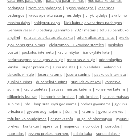
vasarines padangos
|
padangu pasirinkimas
|
nuo kada keiciamos
padangos
|
ziemines padangos
|
pigios padangos
|
vasarines
padangos
|
kavos aparatu atsargines dalys
|
viryklių dalys
|
skalbimo
masinu dalys
|
saldytuvu dalys
|
Kiek kainuoja vasarines padangos
|
Geriausi vasariniu padangu gamintojai 2021 metais
|
tofu su bambuko
anglimi
|
tofu zalios arbatos ekstraktu
|
tofu kraikas originalus
|
prekiu
gyvunams grazinimas
|
elektromobiliu ikrovimo stoteles
|
paskolos
bustui
|
paskolos internetu
|
kaciu mityba
|
išmokykite katę
|
perkraustymo paslaugos vilniuje
|
meistras vilniuje
|
odontologijos
klinika
|
super premium
|
sunu maistas
|
sunu edalas
|
valandinis
darzelis vilniuje
|
josera katems
|
josera sunims
|
paskolos internetu
|
guoliai sunims
|
dubeneliai sunims
|
sunu dziovintuvai
|
konservai
sunims
|
kaciu tualetas
|
sausas maistas katems
|
konservai katems
|
silikoninis kraikas
|
bentonitinis kraikas
|
tofu kraikas
|
sausas maistas
sunims
|
info
|
kaip sutaupyti gyvunams
|
prekes gyvunams
|
gyvunu
prieziura
|
gyvunu augintojams
|
šunims
|
katėms
|
gyvunu prekes
|
tofu kraiko naudojimas
|
ar patiks tofu
|
augalinė alternatyva
|
gyvunu
prekes
|
kontaktai
|
apie mus
|
naujienos
|
nuorodos
|
nuorodos
|
nuorodos
|
gyvunu prekes internetu
|
edalo itaka
|
sunu edalas ir