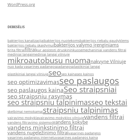
WordPress.org
DEBESĖLIS
bakterijos kanalizacijai
bakterijos nuotekoms
bakterijos riebalu gaudyklems
bakterijos valymo įrenginiams
bakterijos riebalu skaidymui
filtrai
brita filtrai
kur apsistoti druskininkuose
mechaniniai vandens filtrai
mediniai langai
mediniai langai vilniuje
mikroautobusu nuoma
nakvyne Vilniuje
nuo kada vasarines padangos
padangos
plastikiniai langai
seo
plastikiniai langai vilniuje
seo kaina
seo kainos
seo paslaugos
seo optimizavimas
Seo straipsniai
seo paslaugos kaina
seo straipsniu rasymas
seo straipsniu talpinimas
seo tekstai
straipsniu talpinimas
skelbimai nemokamai
vandens filtrai
vairavimo mokykla
vairavimo mokyklos vilniuje
vandens kokybe
vandens filtravimo sistemos
vandens minkstinimo filtrai
vandens nugeležinimo filtrai
vasarines padangos
vasarines padangos internetu
vasarines padangos kaina