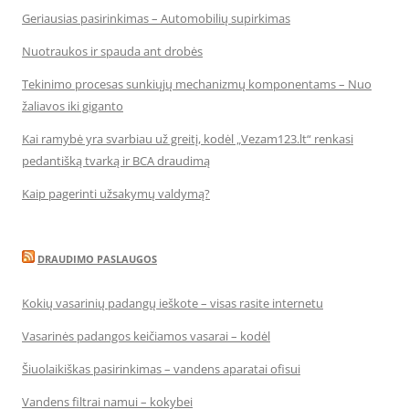
Geriausias pasirinkimas – Automobilių supirkimas
Nuotraukos ir spauda ant drobės
Tekinimo procesas sunkiųjų mechanizmų komponentams – Nuo
žaliavos iki giganto
Kai ramybė yra svarbiau už greitį, kodėl „Vezam123.lt“ renkasi
pedantišką tvarką ir BCA draudimą
Kaip pagerinti užsakymų valdymą?
DRAUDIMO PASLAUGOS
Kokių vasarinių padangų ieškote – visas rasite internetu
Vasarinės padangos keičiamos vasarai – kodėl
Šiuolaikiškas pasirinkimas – vandens aparatai ofisui
Vandens filtrai namui – kokybei