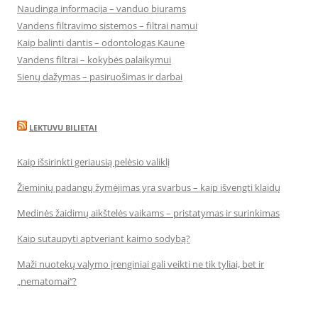
Naudinga informacija – vanduo biurams
Vandens filtravimo sistemos – filtrai namui
Kaip balinti dantis – odontologas Kaune
Vandens filtrai – kokybės palaikymui
Sienų dažymas – pasiruošimas ir darbai
LEKTUVU BILIETAI
Kaip išsirinkti geriausią pelėsio valiklį
Žieminių padangų žymėjimas yra svarbus – kaip išvengti klaidų
Medinės žaidimų aikštelės vaikams – pristatymas ir surinkimas
Kaip sutaupyti aptveriant kaimo sodybą?
Maži nuotekų valymo įrenginiai gali veikti ne tik tyliai, bet ir
„nematomai‘‘?