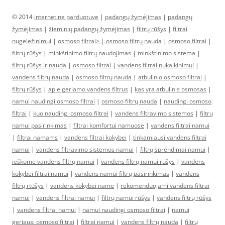
© 2014
internetine parduotuve
|
padangų žymėjimas
|
padangų
žymėjimas
|
žieminių padangų žymėjimas
|
filtrų rūšys
|
filtrai
nugeležinimui
|
osmoso filtrai> |
osmoso filtrų nauda
|
osmoso filtrai
|
filtrų rūšys
|
minkštinimo filtrų naudojimas
|
minkštinimo sistema
|
filtrų rūšys ir nauda
|
osmoso filtrai
|
vandens filtrai nukalkinimui
|
vandens filtrų nauda
|
osmoso filtrų nauda
|
atbulinio osmoso filtrai
|
filtrų rūšys
|
apie geriamo vandens filtrus
|
kas yra atbulinis osmosas
|
namui naudingi osmoso filtrai
|
osmoso filtrų nauda
|
naudingi osmoso
filtrai
|
kuo naudingi osmoso filtrai
|
vandens filtravimo sistemos
|
filtrų
namui pasirinkimas
|
filtrai komfortui namuose
|
vandens filtrai namui
|
filtrai namams
|
vandens filtrai kokybei
|
tinkamiausi vandens filtrai
namui
|
vandens filtravimo sistemos namui
|
filtrų sprendimai namui
|
ieškome vandens filtrų namui
|
vandens filtrų namui rūšys
|
vandens
kokybei filtrai namui
|
vandens namui filtrų pasirinkimas
|
vandens
filtrų rtūšys
|
vandens kokybei name
|
rekomenduojami vandens filtrai
namui
|
vandens filtrai namui
|
filtrų namui rūšys
|
vandens filtrų rūšys
|
vandens filtrai namui
|
namui naudingi osmoso filtrai
|
namui
geriausi osmoso filtrai
|
filtrai namui
|
vandens filtrų nauda
|
filtrų