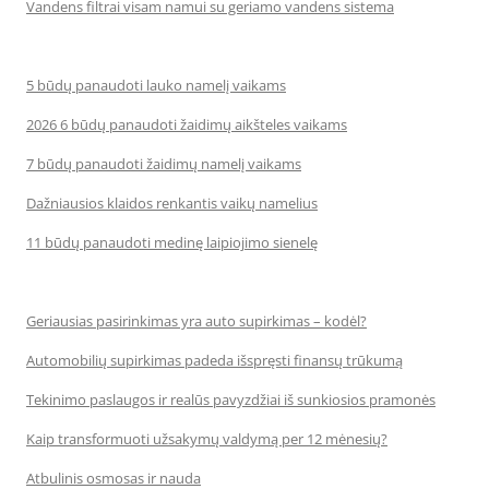
Vandens filtrai visam namui su geriamo vandens sistema
5 būdų panaudoti lauko namelį vaikams
2026 6 būdų panaudoti žaidimų aikšteles vaikams
7 būdų panaudoti žaidimų namelį vaikams
Dažniausios klaidos renkantis vaikų namelius
11 būdų panaudoti medinę laipiojimo sienelę
Geriausias pasirinkimas yra auto supirkimas – kodėl?
Automobilių supirkimas padeda išspręsti finansų trūkumą
Tekinimo paslaugos ir realūs pavyzdžiai iš sunkiosios pramonės
Kaip transformuoti užsakymų valdymą per 12 mėnesių?
Atbulinis osmosas ir nauda