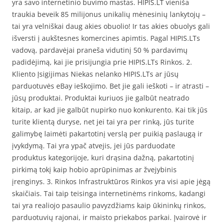
yra savo internetinio buvimo mastas. HIPIS.LT vieniša
traukia beveik 85 milijonus unikalių mėnesinių lankytojų –
tai yra velniškai daug akies obuolio! Ir tas akies obuolys gali
išversti į aukštesnes komercines apimtis. Pagal HIPIS.LTs
vadovą, pardavėjai praneša vidutinį 50 % pardavimų
padidėjimą, kai jie prisijungia prie HIPIS.LTs Rinkos. 2.
Kliento Įsigijimas Niekas nelanko HIPIS.LTs ar jūsų
parduotuvės eBay ieškojimo. Bet jie gali ieškoti – ir atrasti –
jūsų produktai. Produktai kuriuos jie galbūt neatrado
kitaip, ar kad jie galbūt nupirko nuo konkurento. Kai tik jūs
turite klientą duryse, net jei tai yra per rinką, jūs turite
galimybę laimėti pakartotinį verslą per puikią paslaugą ir
įvykdymą. Tai yra ypač atvejis, jei jūs parduodate
produktus kategorijoje, kuri drąsina dažną, pakartotinį
pirkimą tokį kaip hobio aprūpinimas ar žvejybinis
įrenginys. 3. Rinkos Infrastruktūros Rinkos yra visi apie jėgą
skaičiais. Tai taip teisinga internetinėms rinkoms, kadangi
tai yra realiojo pasaulio pavyzdžiams kaip ūkininkų rinkos,
parduotuvių rajonai, ir maisto priekabos parkai. Įvairovė ir