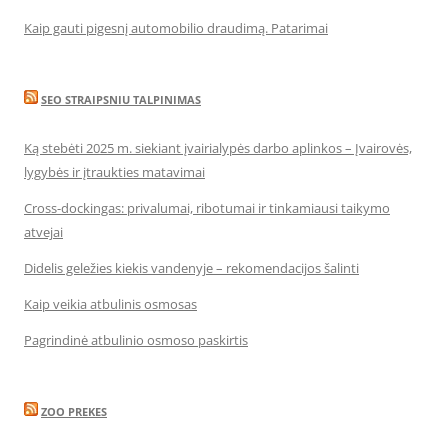
Kaip gauti pigesnį automobilio draudimą. Patarimai
SEO STRAIPSNIU TALPINIMAS
Ką stebėti 2025 m. siekiant įvairialypės darbo aplinkos – Įvairovės,
lygybės ir įtraukties matavimai
Cross-dockingas: privalumai, ribotumai ir tinkamiausi taikymo
atvejai
Didelis geležies kiekis vandenyje – rekomendacijos šalinti
Kaip veikia atbulinis osmosas
Pagrindinė atbulinio osmoso paskirtis
ZOO PREKES