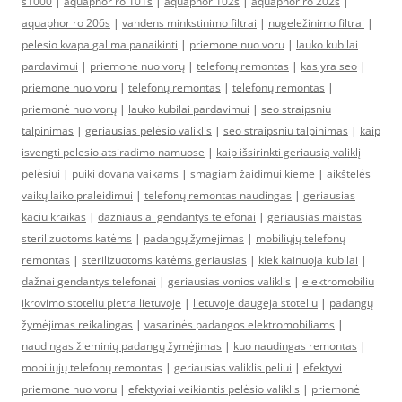
s1000
|
aquaphor ro 101s
|
aquaphor 102s
|
aquaphor ro 202s
|
aquaphor ro 206s
|
vandens minkstinimo filtrai
|
nugeležinimo filtrai
|
pelesio kvapa galima panaikinti
|
priemone nuo voru
|
lauko kubilai
pardavimui
|
priemonė nuo vorų
|
telefonų remontas
|
kas yra seo
|
priemone nuo voru
|
telefonų remontas
|
telefonų remontas
|
priemonė nuo vorų
|
lauko kubilai pardavimui
|
seo straipsniu
talpinimas
|
geriausias pelėsio valiklis
|
seo straipsniu talpinimas
|
kaip
isvengti pelesio atsiradimo namuose
|
kaip išsirinkti geriausią valiklį
pelėsiui
|
puiki dovana vaikams
|
smagiam žaidimui kieme
|
aikštelės
vaikų laiko praleidimui
|
telefonų remontas naudingas
|
geriausias
kaciu kraikas
|
dazniausiai gendantys telefonai
|
geriausias maistas
sterilizuotoms katėms
|
padangų žymėjimas
|
mobiliųjų telefonų
remontas
|
sterilizuotoms katėms geriausias
|
kiek kainuoja kubilai
|
dažnai gendantys telefonai
|
geriausias vonios valiklis
|
elektromobiliu
ikrovimo stoteliu pletra lietuvoje
|
lietuvoje daugeja stoteliu
|
padangų
žymėjimas reikalingas
|
vasarinės padangos elektromobiliams
|
naudingas žieminių padangų žymėjimas
|
kuo naudingas remontas
|
mobiliųjų telefonų remontas
|
geriausias valiklis peliui
|
efektyvi
priemone nuo voru
|
efektyviai veikiantis pelėsio valiklis
|
priemonė