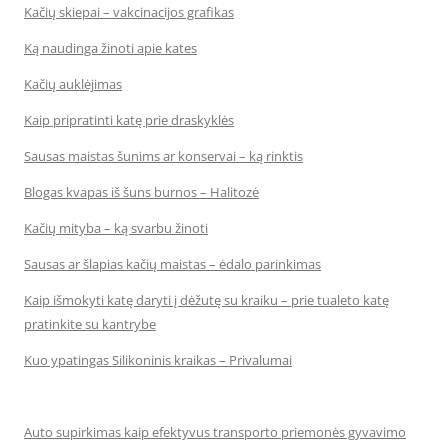
Kačių skiepai – vakcinacijos grafikas
Ką naudinga žinoti apie kates
Kačių auklėjimas
Kaip pripratinti katę prie draskyklės
Sausas maistas šunims ar konservai – ką rinktis
Blogas kvapas iš šuns burnos – Halitozė
Kačių mityba – ką svarbu žinoti
Sausas ar šlapias kačių maistas – ėdalo parinkimas
Kaip išmokyti katę daryti į dėžutę su kraiku – prie tualeto katę
pratinkite su kantrybe
Kuo ypatingas Silikoninis kraikas – Privalumai
Auto supirkimas kaip efektyvus transporto priemonės gyvavimo