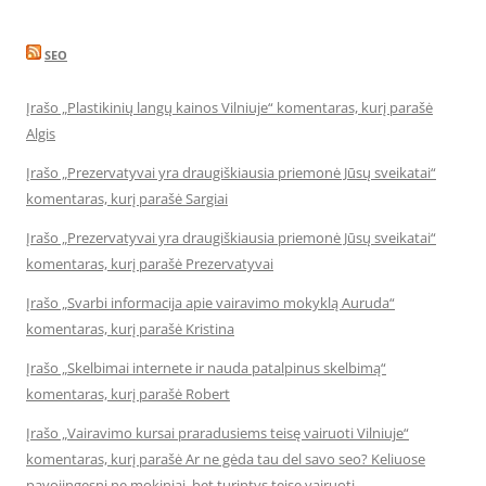
SEO
Įrašo „Plastikinių langų kainos Vilniuje“ komentaras, kurį parašė
Algis
Įrašo „Prezervatyvai yra draugiškiausia priemonė Jūsų sveikatai“
komentaras, kurį parašė Sargiai
Įrašo „Prezervatyvai yra draugiškiausia priemonė Jūsų sveikatai“
komentaras, kurį parašė Prezervatyvai
Įrašo „Svarbi informacija apie vairavimo mokyklą Auruda“
komentaras, kurį parašė Kristina
Įrašo „Skelbimai internete ir nauda patalpinus skelbimą“
komentaras, kurį parašė Robert
Įrašo „Vairavimo kursai praradusiems teisę vairuoti Vilniuje“
komentaras, kurį parašė Ar ne gėda tau del savo seo? Keliuose
pavojingesni ne mokiniai, bet turintys teisę vairuoti