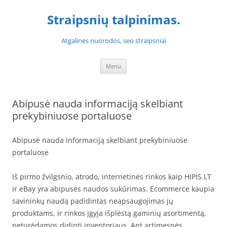
Skip
to
Straipsnių talpinimas.
content
Atgalinės nuorodos, seo straipsniai
Menu
Abipusė nauda informaciją skelbiant
prekybiniuose portaluose
Abipusė nauda informaciją skelbiant prekybiniuose
portaluose
Iš pirmo žvilgsnio, atrodo, internetinės rinkos kaip HIPIS.LT
ir eBay yra abipusės naudos sukūrimas. Ecommerce kaupia
savininkų naudą padidintas neapsaugojimas jų
produktams, ir rinkos įgyja išplėstą gaminių asortimentą,
neturėdamos didinti inventoriaus. Ant artimesnės