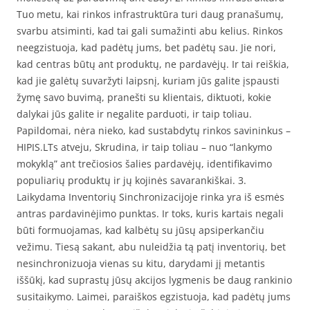
Tuo metu, kai rinkos infrastruktūra turi daug pranašumų,
svarbu atsiminti, kad tai gali sumažinti abu kelius. Rinkos
neegzistuoja, kad padėtų jums, bet padėtų sau. Jie nori,
kad centras būtų ant produktų, ne pardavėjų. Ir tai reiškia,
kad jie galėtų suvaržyti laipsnį, kuriam jūs galite įspausti
žymę savo buvimą, pranešti su klientais, diktuoti, kokie
dalykai jūs galite ir negalite parduoti, ir taip toliau.
Papildomai, nėra nieko, kad sustabdytų rinkos savininkus –
HIPIS.LTs atveju, Skrudina, ir taip toliau – nuo “lankymo
mokyklą” ant trečiosios šalies pardavėjų, identifikavimo
populiarių produktų ir jų kojinės savarankiškai. 3.
Laikydama Inventorių Sinchronizacijoje rinka yra iš esmės
antras pardavinėjimo punktas. Ir toks, kuris kartais negali
būti formuojamas, kad kalbėtų su jūsų apsiperkančiu
vežimu. Tiesą sakant, abu nuleidžia tą patį inventorių, bet
nesinchronizuoja vienas su kitu, darydami jį metantis
iššūkį, kad suprastų jūsų akcijos lygmenis be daug rankinio
susitaikymo. Laimei, paraiškos egzistuoja, kad padėtų jums