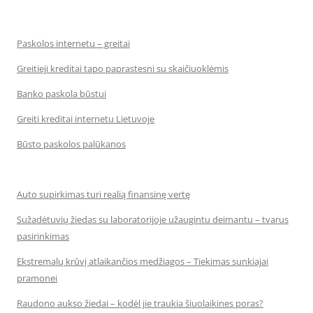
Paskolos internetu – greitai
Greitieji kreditai tapo paprastesni su skaičiuoklėmis
Banko paskola būstui
Greiti kreditai internetu Lietuvoje
Būsto paskolos palūkanos
Auto supirkimas turi realią finansinę vertę
Sužadėtuvių žiedas su laboratorijoje užaugintu deimantu – tvarus
pasirinkimas
Ekstremalų krūvį atlaikančios medžiagos – Tiekimas sunkiajai
pramonei
Raudono aukso žiedai – kodėl jie traukia šiuolaikines poras?