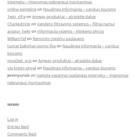
internetu – įmanomas nebrangus montavimas
online gambling
on
Naudinga informacija – vanduo biurams
1win_rtPa
on
Amway produktai – atraskite dabar
CharlesEnrip
on
Vandens filtravimo sistemos – filtrai namui
aviator_heKr
on
Informacija visiems – klinkerio plytos
WilliamTef
on
Remonto meistrų paslaugos
tuncer bakırhan porno ifşa
on
Naudinga informacija – vanduo
biurams
mostbet_xcsi
on
Amway produktai – atraskite dabar
vip kripto sinyal
on
Naudinga informacija – vanduo biurams
Jeremyunisk
on
Įsigijote vasarines padangas internetu – įmanomas
nebrangus montavimas
NAMAI
Log in
Entries feed
Comments feed