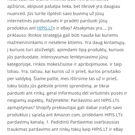
apžiūros, abipusė pašalpa lieka, bet tikrovė yra daugiau
nuanced. Jūs turite išplėsti savo buvimą už jūsų
internetinės parduotuvės ir pradėti parduoti jūsų
produktus ant
HIPIS.LT
s ir eBay? Atsakymas yra…, jis
priklauso. Rinkos strategija gali būti nauda kai kuriems
mažmenininkams ir nesėkme kitiems. Yra daug kintamųjų,
į kuriuos turi atsižvelgti, apimdami tipą produktų, kuriuos
jūs parduodate, intensyvumas lenktyniavimo jūsų
kategorijoje, rinkos mokesčiuose ir apribojimuose, ir taip
toliau. Yra, tačiau, kai kurios už ir prieš, kurios prisitaiko
per valdybą. Šiame pašte, mes ištirsime tas už ir prieš,
tokiu būdu jūs galėsite priimti sprendimą, ar tikrai
parduoti ant rinkų, gerai informuotų dėl viršutinės pusės ir
neigiamų aspektų. Pažymėkite: Pardavimo ant HIPIS.LTs
apmąstymas? Shopify prekiautojai gali dabar įrašyti savo
produktus į sąrašą ant Amazon.com, pridėdami HIPIS.LTs
pardavimų kanalą. 1. Padidinti Pardavimai svarbiausias
traukimas pardavimo ant rinkų tokių kaip HIPIS.LT ir eBay