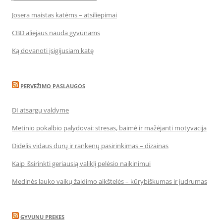
Josera maistas katėms – atsiliepimai
CBD aliejaus nauda gyvūnams
Ką dovanoti įsigijusiam katę
PERVEŽIMO PASLAUGOS
DI atsargų valdyme
Metinio pokalbio palydovai: stresas, baimė ir mažėjanti motyvacija
Didelis vidaus durų ir rankenų pasirinkimas – dizainas
Kaip išsirinkti geriausią valiklį pelėsio naikinimui
Medinės lauko vaikų žaidimo aikštelės – kūrybiškumas ir judrumas
GYVUNU PREKES