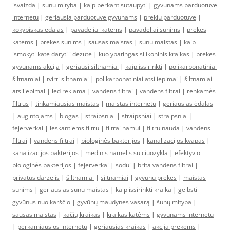
isvaizda
|
sunu mityba
|
kaip perkant sutaupyti
|
gyvunams parduotuve
internetu
|
geriausia parduotuve gyvunams
|
prekiu parduotuve
|
kokybiskas edalas
|
pavadeliai katems
|
pavadeliai sunims
|
prekes
katems
|
prekes sunims
|
sausas maistas
|
sunu maistas
|
kaip
ismokyti kate daryti i dezute
|
kuo ypatingas silikoninis kraikas
|
prekes
gyvunams akcija
|
geriausi siltnamiai
|
kaip issirinkti
|
polikarbonatiniai
šiltnamiai
|
tvirti siltnamiai
|
polikarbonatiniai atsiliepimai
|
šiltnamiai
atsiliepimai
|
led reklama
|
vandens filtrai
|
vandens filtrai
|
renkamės
filtrus
|
tinkamiausias maistas
|
maistas internetu
|
geriausias ėdalas
|
augintojams
|
blogas
|
straipsniai
|
straipsniai
|
straipsniai
|
fejerverkai
|
ieskantiems filtru
|
filtrai namui
|
filtru nauda
|
vandens
filtrai
|
vandens filtrai
|
biologinės bakterijos
|
kanalizacijos kvapas
|
kanalizacijos bakterijos
|
medinis namelis su ciuozykla
|
efektyvio
biologinės bakterijos
|
fejerverkai
|
sodui
|
brita vandens filtrai
|
privatus darzelis
|
šiltnamiai
|
siltnamiai
|
gyvunu prekes
|
maistas
sunims
|
geriausias sunu maistas
|
kaip issirinkti kraika
|
gelbsti
gyvūnus nuo karščio
|
gyvūnų maudynės vasarą
|
šunų mityba
|
sausas maistas
|
kačių kraikas
|
kraikas katėms
|
gyvūnams internetu
|
perkamiausios internetu
|
geriausias kraikas
|
akcija prekems
|