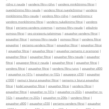
rūšys ir nauda
|
vandens filtrų rūšys
|
vandens minkštinimo filtrai
|
nugeležinimo filtrų nauda
|
vandens filtrai nugeležinimui
|
vandens
minkštinimo filtrų nauda
|
vandens filtrų rūšys
|
nugeležinimo ir
vandens monkštinimo filtrai
|
vandens nukalkinimo filtrai
|
vandens
filtrai
|
geriamo vandens sistemos
|
osmoso filtrų nauda
|
atbulinio
osmoso filtrai
|
seo straipsniu talpinimas
|
aquaphor vandens filtrai
|
aquaphor filtrai
|
osmoso filtrų nauda
|
osmoso filtrai
|
vandens filtrai
aquaphor
|
geriamo vandens filtrai
|
aquaphor filtrai
|
aquaphor filtrai
|
aquaphor filtrai
|
aquaphor filtrai
|
aquaphor namams ir pramonei
|
aquaphor filtrai
|
aquaphor filtrai
|
aquaphor filtrų nauda
|
aquaphor
filtrai
|
aquapgor filtrai ir nauda
|
aquaphor filtrai
|
aquaphor filtrai
|
vandens filtrai
|
aquaphor filtrai
|
vandens filtru rusys
|
aquaphor s800
|
aquaphor ro-101s
|
aquaphor ro-102s
|
aquapgor s550
|
aquaphor
s1000
|
namui ir biurui aquaphor filtrai
|
namams ir biurui aquaphor
filtrai
|
kodel aquaphor filtrai
|
aquaphor filtrai
|
vandens filtrai
|
aquaphor filtrai
|
aquaphor ro-101s
|
aquaphor ro-202s
|
aquaphor ro-
102s
|
aquaphor ro-202s
|
aquaphor ro-206s
|
vandens filtrai
|
aquaphor s800
|
aquaphor s550
|
geriamo vandens filtrai
|
aquaphor