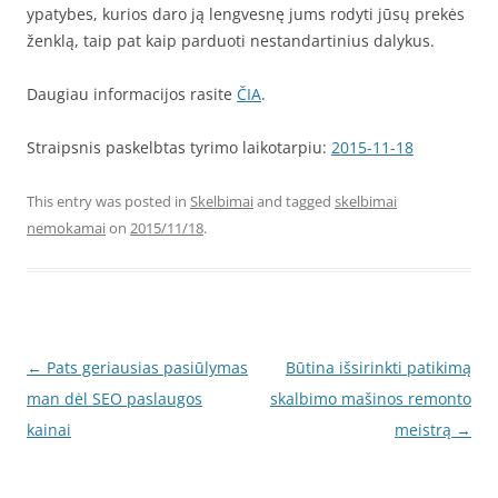
ypatybes, kurios daro ją lengvesnę jums rodyti jūsų prekės
ženklą, taip pat kaip parduoti nestandartinius dalykus.
Daugiau informacijos rasite
ČIA
.
Straipsnis paskelbtas tyrimo laikotarpiu:
2015-11-18
This entry was posted in
Skelbimai
and tagged
skelbimai
nemokamai
on
2015/11/18
.
Post
←
Pats geriausias pasiūlymas
Būtina išsirinkti patikimą
navigation
man dėl SEO paslaugos
skalbimo mašinos remonto
kainai
meistrą
→