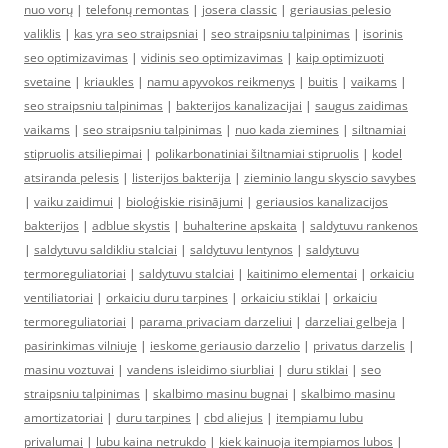
nuo vorų
|
telefonų remontas
|
josera classic
|
geriausias pelesio
valiklis
|
kas yra seo straipsniai
|
seo straipsniu talpinimas
|
isorinis
seo optimizavimas
|
vidinis seo optimizavimas
|
kaip optimizuoti
svetaine
|
kriaukles
|
namu apyvokos reikmenys
|
buitis
|
vaikams
|
seo straipsniu talpinimas
|
bakterijos kanalizacijai
|
saugus zaidimas
vaikams
|
seo straipsniu talpinimas
|
nuo kada ziemines
|
siltnamiai
stipruolis atsiliepimai
|
polikarbonatiniai šiltnamiai stipruolis
|
kodel
atsiranda pelesis
|
listerijos bakterija
|
zieminio langu skyscio savybes
|
vaiku zaidimui
|
bioloģiskie risinājumi
|
geriausios kanalizacijos
bakterijos
|
adblue skystis
|
buhalterine apskaita
|
saldytuvu rankenos
|
saldytuvu saldikliu stalciai
|
saldytuvu lentynos
|
saldytuvu
termoreguliatoriai
|
saldytuvu stalciai
|
kaitinimo elementai
|
orkaiciu
ventiliatoriai
|
orkaiciu duru tarpines
|
orkaiciu stiklai
|
orkaiciu
termoreguliatoriai
|
parama privaciam darzeliui
|
darzeliai gelbeja
|
pasirinkimas vilniuje
|
ieskome geriausio darzelio
|
privatus darzelis
|
masinu voztuvai
|
vandens isleidimo siurbliai
|
duru stiklai
|
seo
straipsniu talpinimas
|
skalbimo masinu bugnai
|
skalbimo masinu
amortizatoriai
|
duru tarpines
|
cbd aliejus
|
itempiamu lubu
privalumai
|
lubu kaina netrukdo
|
kiek kainuoja itempiamos lubos
|