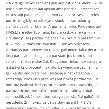
visi drauge rinkos aspektas gali nupiešti daug klientų, kurie
teikia pirmenybę tokiai apsipirkimo patirčiai. Internetinės
rinkos taip pat atneša papildomą vienos srovės kontrolės
punkto ir įvykdymo palaikymo sluoksnį, kad sukurtų
vientisą patirtį pirkėjams. Argumentai prieš Pardavimo ant
HIPIS.LTs & eBay Tuo metu, kai yra kažkokia reikšminga
viršutinė pusė į pardavimą ant rinkų, yra taip pat tam tikri
trūkumai, kuriuos turi svarstyti. 1. Rinkos Mokesčiai,
Įkuriantys parduotuvę ant rinkos, gali potencialiai perkrauti
jūsų pardavimus, bet ji taip pat stato jus kitam kainos
centrui – rinkos mokesčiai. Daugumos rinkos mokesčių yra
išskaityti kaip procentinis dydis kiekvieno pardavinėjimo, ir
gali keistis nuo svetainės į svetainę ir net kategoriją į
kategoriją. Prieš jūsų produktų ant rinkos pardavimą, jūs
norėsite įsitikinti, kad jūs turite sveiką protą savo ribų ir
pastovų rinkos mokesčio struktūros supratimą. Labai
commoditized, žemos ribos kategorijos, skaičiai galbūt tik
nesudeda. Žr. mokesčius už pardavimą ant HIPIS.LTs, ir
mokesčių už pardavimą ant eBay. 2. Rinkos Infrastruktūra