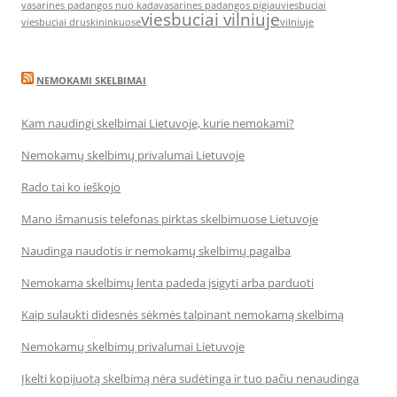
vasarines padangos nuo kada
vasarines padangos pigiau
viesbuciai
viesbuciai vilniuje
viesbuciai druskininkuose
vilniuje
NEMOKAMI SKELBIMAI
Kam naudingi skelbimai Lietuvoje, kurie nemokami?
Nemokamų skelbimų privalumai Lietuvoje
Rado tai ko ieškojo
Mano išmanusis telefonas pirktas skelbimuose Lietuvoje
Naudinga naudotis ir nemokamų skelbimų pagalba
Nemokama skelbimų lenta padeda įsigyti arba parduoti
Kaip sulaukti didesnės sėkmės talpinant nemokamą skelbimą
Nemokamų skelbimų privalumai Lietuvoje
Įkelti kopijuotą skelbimą nėra sudėtinga ir tuo pačiu nenaudinga