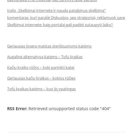
Įrašo „Skelbimai internete ir nauda patalpinus skelbimą“
komentaras, kurį parašė Diskusijos, seo straipsniai, reklamuok save
Skelbimai internete: kaip portalai gali padėti sutaupyti laiko?
Geriausias Josera maistas sterilizuotoms katėms
Augalinė alternatyva katėms – Tofu kraikas
Kačių kraiko rūšys – kokį parinkti katei
Geriausias kačių kraikas – kokios rūšies
Tofu kraikas katėms – kuo jis ypatingas
RSS Error:
Retrieved unsupported status code "404"