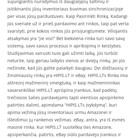
sujungiantis nurodymus iš daugialypių šaltinių ir
įsitikinantis jūsų inventoriaus buvimas sinchronizacijoje
per visas jūsų parduotuves. Kaip Pasirinkti Rinką, Kadangi
jūs sveriate už ir prieš pardavimo ant rinkos, taip pat verta
svarstyti, prie kokios rinkos jūs prisijungtumėte. Viliojantis
atsakymas yra “jie visi!” Bet kiekviena rinka turi savo savą
sistemą, savo savus procesus ir apribojimą ir keistybes.
Studijavimas vairuoti tuos gali užimti laiką, jūs turbūt
neturite, taip geriau laikytis vienos ar dviejų rinkų, jei jūs
nežinote, kad jūs galite palaikyti daugiau. Dvi didžiausių ir
žinomiausių rinkų yra HIPIS.LT ir eBay. HIPIS.LTs Rinka ima
aštresnį mažmeninį smeigtuką, ir kaip mažmenininkas
savarankiškai HIPIS.LT aprūpina įrankius, kad padėtų
trečiosios šalies pardavėjams tapti vientisos apsipirkimo
patirties dalimi, apimdama “HIPIS.LTs Įvykdymą”, kuri
apima vežimą jūsų inventoriaus urmu Amazonei ir
išleidimui jų rankenos vežimas. eBay, antra, yra iš esmės
masinė rinka. Kur HIPIS.LT susitelkia ties Amazone,
apsiperkančia, patirtis, eBay siūlo pardavėjo įrankius ir