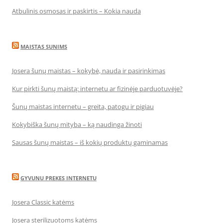
Atbulinis osmosas ir paskirtis – Kokia nauda
MAISTAS SUNIMS
Josera šunų maistas – kokybė, nauda ir pasirinkimas
Kur pirkti šunų maistą: internetu ar fizinėje parduotuvėje?
Šunų maistas internetu – greita, patogu ir pigiau
Kokybiška šunų mityba – ką naudinga žinoti
Sausas šunų maistas – iš kokių produktų gaminamas
GYVUNU PREKES INTERNETU
Josera Classic katėms
Josera sterilizuotoms katėms