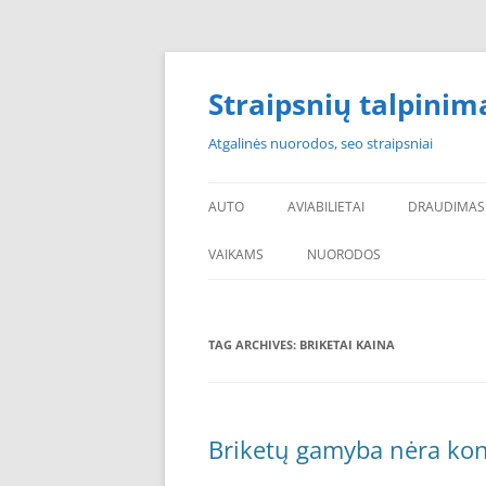
Skip
to
content
Straipsnių talpinim
Atgalinės nuorodos, seo straipsniai
AUTO
AVIABILIETAI
DRAUDIMAS
VAIKAMS
NUORODOS
POPULIARIAUSI
TAG ARCHIVES:
BRIKETAI KAINA
PADANGOS PIGIAU
PERKU PADANGAS
NAUJOS PADANGOS
Briketų gamyba nėra kon
PIGIOS PADANGOS