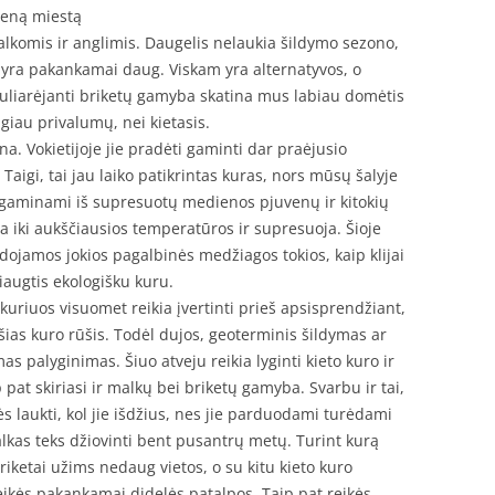
ieną miestą
lkomis ir anglimis. Daugelis nelaukia šildymo sezono,
s yra pakankamai daug. Viskam yra alternatyvos, o
puliarėjanti briketų gamyba skatina mus labiau domėtis
ugiau privalumų, nei kietasis.
a. Vokietijoje jie pradėti gaminti dar praėjusio
igi, tai jau laiko patikrintas kuras, nors mūsų šalyje
ie gaminami iš supresuotų medienos pjuvenų ir kitokių
na iki aukščiausios temperatūros ir supresuoja. Šioje
dojamos jokios pagalbinės medžiagos tokios, kaip klijai
žiaugtis ekologišku kuru.
uriuos visuomet reikia įvertinti prieš apsisprendžiant,
našias kuro rūšis. Todėl dujos, geoterminis šildymas ar
as palyginimas. Šiuo atveju reikia lyginti kieto kuro ir
ip pat skiriasi ir malkų bei briketų gamyba. Svarbu ir tai,
kės laukti, kol jie išdžius, nes jie parduodami turėdami
alkas teks džiovinti bent pusantrų metų. Turint kurą
Briketai užims nedaug vietos, o su kitu kieto kuro
eikės pakankamai didelės patalpos. Taip pat reikės