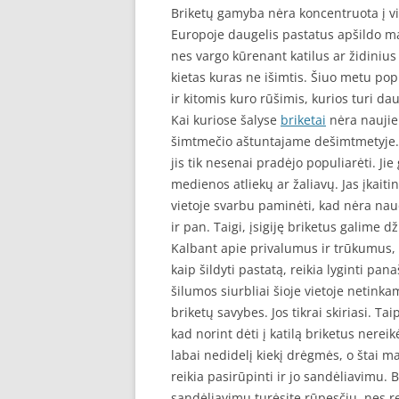
Briketų gamyba nėra koncentruota į v
SEO STRAIPSNIU TALPINIMAS
Europoje daugelis pastatus apšildo ma
nes vargo kūrenant katilus ar židiniu
SEO STRAIPSNIU TALPINIMAS
kietas kuras ne išimtis. Šiuo metu po
ir kitomis kuro rūšimis, kurios turi da
Kai kuriose šalyse
briketai
nėra naujien
šimtmečio aštuntajame dešimtmetyje. Ta
jis tik nesenai pradėjo populiarėti. J
medienos atliekų ar žaliavų. Jas įkaiti
vietoje svarbu paminėti, kad nėra nau
ir pan. Taigi, įsigiję briketus galime d
Kalbant apie privalumus ir trūkumus, k
kaip šildyti pastatą, reikia lyginti pa
šilumos siurbliai šioje vietoje netinkam
briketų savybes. Jos tikrai skiriasi. Ta
kad norint dėti į katilą briketus nerei
labai nedidelį kiekį drėgmės, o štai m
reikia pasirūpinti ir jo sandėliavimu. 
sandėliavimu turėsite rūpesčių, nes r