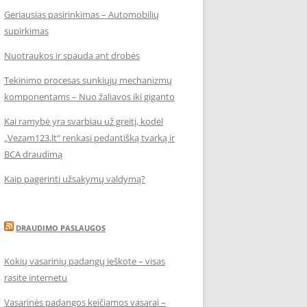
Geriausias pasirinkimas – Automobilių
supirkimas
Nuotraukos ir spauda ant drobės
Tekinimo procesas sunkiųjų mechanizmų
komponentams – Nuo žaliavos iki giganto
Kai ramybė yra svarbiau už greitį, kodėl
„Vezam123.lt“ renkasi pedantišką tvarką ir
BCA draudimą
Kaip pagerinti užsakymų valdymą?
DRAUDIMO PASLAUGOS
Kokių vasarinių padangų ieškote – visas
rasite internetu
Vasarinės padangos keičiamos vasarai –