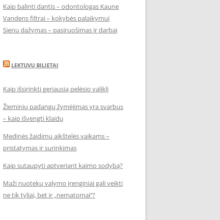
Kaip balinti dantis – odontologas Kaune
Vandens filtrai – kokybės palaikymui
Sienų dažymas – pasiruošimas ir darbai
LEKTUVU BILIETAI
Kaip išsirinkti geriausią pelėsio valiklį
Žieminių padangų žymėjimas yra svarbus
– kaip išvengti klaidų
Medinės žaidimų aikštelės vaikams –
pristatymas ir surinkimas
Kaip sutaupyti aptveriant kaimo sodybą?
Maži nuotekų valymo įrenginiai gali veikti
ne tik tyliai, bet ir „nematomai‘‘?