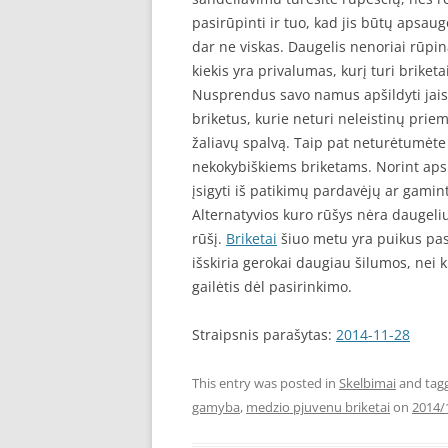
pasirūpinti ir tuo, kad jis būtų apsau
dar ne viskas. Daugelis nenoriai rūpin
kiekis yra privalumas, kurį turi briketai
Nusprendus savo namus apšildyti jais 
briketus, kurie neturi neleistinų prie
žaliavų spalvą. Taip pat neturėtumėte 
nekokybiškiems briketams. Norint aps
įsigyti iš patikimų pardavėjų ar gamin
Alternatyvios kuro rūšys nėra daugeliu
rūšį.
Briketai
šiuo metu yra puikus pas
išskiria gerokai daugiau šilumos, nei 
gailėtis dėl pasirinkimo.
Straipsnis parašytas:
2014-11-28
This entry was posted in
Skelbimai
and tag
gamyba
,
medzio pjuvenu briketai
on
2014/