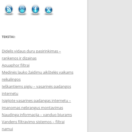
TEKSTAI:
Didelis vidaus durų pasirinkimas –
rankenos ir dizainas
Aquaphor filtrai
Medinės lauko žaidimų aikštelės vaikams
reikalingos
Ieškantiems pigių – vasarinės padangos
internetu
Įsigijote vasarines padangas internetu –
įmanomas nebrangus montavimas
Naudinga informacija – vanduo biurams
Vandens filtravimo sistemos – filtrai
namui