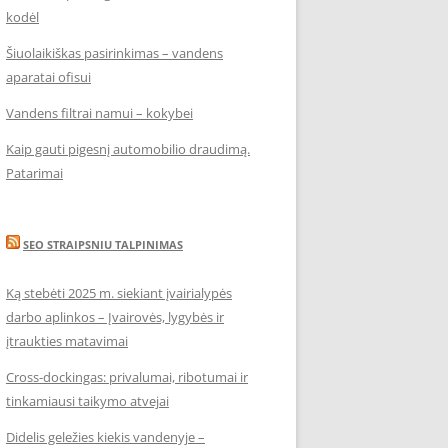
kodėl
Šiuolaikiškas pasirinkimas – vandens
aparatai ofisui
Vandens filtrai namui – kokybei
Kaip gauti pigesnį automobilio draudimą.
Patarimai
SEO STRAIPSNIU TALPINIMAS
Ką stebėti 2025 m. siekiant įvairialypės
darbo aplinkos – Įvairovės, lygybės ir
įtraukties matavimai
Cross-dockingas: privalumai, ribotumai ir
tinkamiausi taikymo atvejai
Didelis geležies kiekis vandenyje –