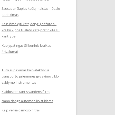
Sausas ar šlapias kačių maistas – ėdalo
parinkimas
Kaip išmokyti katę daryti į dėžutę su
kraiku – prie tualeto katę pratinkite su
kantrybe
Kuo ypatingas Silikoninis kraikas –
Privalumai
Auto supirkimas kaip efektyvus
transporto priemonės gyvavimo ciklo
valdymo instrumentas
Klaidos renkantis vandens filtrą
Nano danga automobilio stiklams
Kaip veikia osmoso filtrai