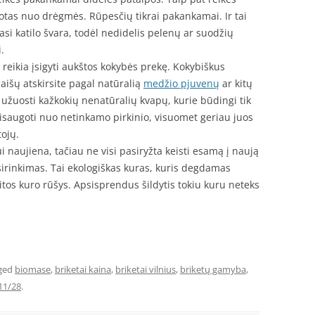
gotas nuo drėgmės. Rūpesčių tikrai pakankamai. Ir tai
asi katilo švara, todėl nedidelis pelenų ar suodžių
.
reikia įsigyti aukštos kokybės prekę. Kokybiškus
maišų atskirsite pagal natūralią
medžio pjuvenų
ar kitų
užuosti kažkokių nenatūralių kvapų, kurie būdingi tik
isaugoti nuo netinkamo pirkinio, visuomet geriau juos
tojų.
i naujiena, tačiau ne visi pasiryžta keisti esamą į naują
irinkimas. Tai ekologiškas kuras, kuris degdamas
kitos kuro rūšys. Apsisprendus šildytis tokiu kuru neteks
ged
biomase
,
briketai kaina
,
briketai vilnius
,
briketų gamyba
,
11/28
.