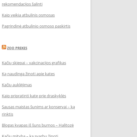
rekomendacijos šalinti
Kaip veikia atbulinis osmosas
Pagrindinė atbulinio osmoso paskirtis
ZOO PREKES
Kačių skiepai – vakcinacijos grafikas
Ką naudinga žinoti apie kates
Kačių auklėjimas
Kaip pripratinti katę prie draskyklės
Sausas maistas šunims ar konservai – ką
rinktis
Blogas kvapas iš šuns burnos – Halitozė
Kačių mityba – ką svarbu žinoti