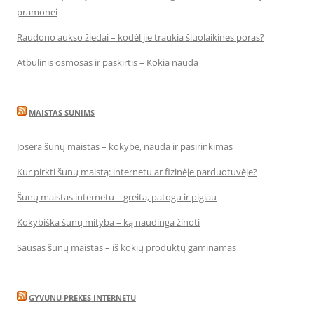
pramonei
Raudono aukso žiedai – kodėl jie traukia šiuolaikines poras?
Atbulinis osmosas ir paskirtis – Kokia nauda
MAISTAS SUNIMS
Josera šunų maistas – kokybė, nauda ir pasirinkimas
Kur pirkti šunų maistą: internetu ar fizinėje parduotuvėje?
Šunų maistas internetu – greita, patogu ir pigiau
Kokybiška šunų mityba – ką naudinga žinoti
Sausas šunų maistas – iš kokių produktų gaminamas
GYVUNU PREKES INTERNETU