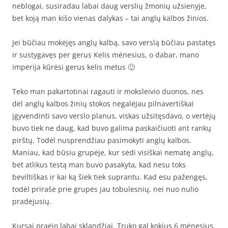
neblogai, susiradau labai daug verslių žmonių užsienyje,
bet koją man kišo vienas dalykas – tai anglų kalbos žinios.
Jei būčiau mokėjęs anglų kalbą, savo verslą būčiau pastatęs
ir sustygavęs per gerus Kelis mėnesius, o dabar, mano
imperija kūrėsi gerus kelis metus 🙂
Teko man pakartotinai ragauti ir moksleivio duonos, nes
dėl anglų kalbos žinių stokos negalėjau pilnavertiškai
įgyvendinti savo verslo planus, viskas užsitęsdavo, o vertėjų
buvo tiek ne daug, kad buvo galima paskaičiuoti ant rankų
pirštų. Todėl nusprendžiau pasimokyti anglų kalbos.
Maniau, kad būsiu grupėje, kur sėdi visiškai nematę anglų,
bet atlikus testą man buvo pasakyta, kad nesu toks
beviltiškas ir kai ką šiek tiek suprantu. Kad esu pažengęs,
todėl prirašė prie grupės jau tobulesnių, nei nuo nulio
pradėjusių.
Kursai praėjo labai sklandžiai. Truko gal kokius 6 mėnesius,