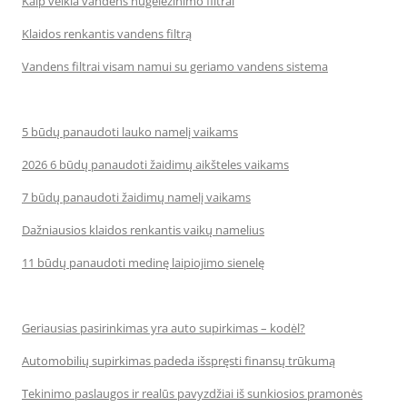
Kaip veikia vandens nugeležinimo filtrai
Klaidos renkantis vandens filtrą
Vandens filtrai visam namui su geriamo vandens sistema
5 būdų panaudoti lauko namelį vaikams
2026 6 būdų panaudoti žaidimų aikšteles vaikams
7 būdų panaudoti žaidimų namelį vaikams
Dažniausios klaidos renkantis vaikų namelius
11 būdų panaudoti medinę laipiojimo sienelę
Geriausias pasirinkimas yra auto supirkimas – kodėl?
Automobilių supirkimas padeda išspręsti finansų trūkumą
Tekinimo paslaugos ir realūs pavyzdžiai iš sunkiosios pramonės