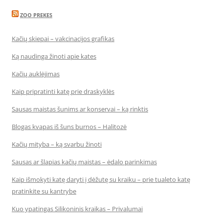
ZOO PREKES
Kačių skiepai – vakcinacijos grafikas
Ką naudinga žinoti apie kates
Kačių auklėjimas
Kaip pripratinti katę prie draskyklės
Sausas maistas šunims ar konservai – ką rinktis
Blogas kvapas iš šuns burnos – Halitozė
Kačių mityba – ką svarbu žinoti
Sausas ar šlapias kačių maistas – ėdalo parinkimas
Kaip išmokyti katę daryti į dėžutę su kraiku – prie tualeto katę
pratinkite su kantrybe
Kuo ypatingas Silikoninis kraikas – Privalumai