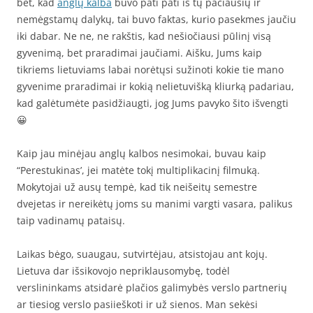
bet, kad
anglų kalba
buvo pati pati iš tų pačiausių ir
nemėgstamų dalykų, tai buvo faktas, kurio pasekmes jaučiu
iki dabar. Ne ne, ne rakštis, kad nešiočiausi pūlinį visą
gyvenimą, bet praradimai jaučiami. Aišku, Jums kaip
tikriems lietuviams labai norėtųsi sužinoti kokie tie mano
gyvenime praradimai ir kokią nelietuvišką kliurką padariau,
kad galėtumėte pasidžiaugti, jog Jums pavyko šito išvengti
😀
Kaip jau minėjau anglų kalbos nesimokai, buvau kaip
“Perestukinas’, jei matėte tokį multiplikacinį filmuką.
Mokytojai už ausų tempė, kad tik neišeitų semestre
dvejetas ir nereikėtų joms su manimi vargti vasara, palikus
taip vadinamų pataisų.
Laikas bėgo, suaugau, sutvirtėjau, atsistojau ant kojų.
Lietuva dar išsikovojo nepriklausomybę, todėl
verslininkams atsidarė plačios galimybės verslo partnerių
ar tiesiog verslo pasiieškoti ir už sienos. Man sekėsi