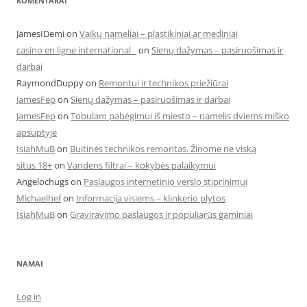
KOMENTARAI
JamesIDemi
on
Vaikų nameliai – plastikiniai ar mediniai
casino en ligne international
on
Sienų dažymas – pasiruošimas ir
darbai
RaymondDuppy
on
Remontui ir technikos priežiūrai
JamesFep
on
Sienų dažymas – pasiruošimas ir darbai
JamesFep
on
Tobulam pabėgimui iš miesto – namelis dviems miško
apsuptyje
IsiahMuB
on
Buitinės technikos remontas. Žinome ne viską
situs 18+
on
Vandens filtrai – kokybės palaikymui
Angelochugs
on
Paslaugos internetinio verslo stiprinimui
Michaelhef
on
Informacija visiems – klinkerio plytos
IsiahMuB
on
Graviravimo paslaugos ir populiarūs gaminiai
NAMAI
Log in