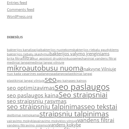
Entries feed
Comments feed
WordPress.org
DEBESĖLIS
bakterijos kanalizacijai
bakterijos nuotekoms
bakterijos riebalu gaudyklems
bakterijos valymo įrenginiams
bakterijos riebalu skaidymui
filtrai
brita filtrai
kur apsistoti druskininkuose
mechaniniai vandens filtrai
mediniai langai
mediniai langai vilniuje
mikroautobusu nuoma
nakvyne Vilniuje
nuo kada vasarines padangos
padangos
plastikiniai langai
seo
plastikiniai langai vilniuje
seo kaina
seo kainos
seo paslaugos
seo optimizavimas
Seo straipsniai
seo paslaugos kaina
seo straipsniu rasymas
seo straipsniu talpinimas
seo tekstai
straipsniu talpinimas
skelbimai nemokamai
vandens filtrai
vairavimo mokykla
vairavimo mokyklos vilniuje
vandens kokybe
vandens filtravimo sistemos