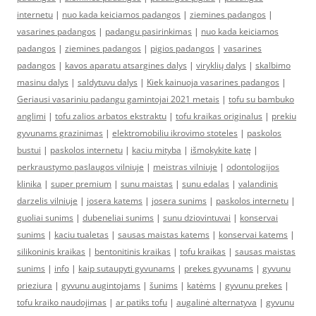
internetu
|
nuo kada keiciamos padangos
|
ziemines padangos
|
vasarines padangos
|
padangu pasirinkimas
|
nuo kada keiciamos
padangos
|
ziemines padangos
|
pigios padangos
|
vasarines
padangos
|
kavos aparatu atsargines dalys
|
viryklių dalys
|
skalbimo
masinu dalys
|
saldytuvu dalys
|
Kiek kainuoja vasarines padangos
|
Geriausi vasariniu padangu gamintojai 2021 metais
|
tofu su bambuko
anglimi
|
tofu zalios arbatos ekstraktu
|
tofu kraikas originalus
|
prekiu
gyvunams grazinimas
|
elektromobiliu ikrovimo stoteles
|
paskolos
bustui
|
paskolos internetu
|
kaciu mityba
|
išmokykite katę
|
perkraustymo paslaugos vilniuje
|
meistras vilniuje
|
odontologijos
klinika
|
super premium
|
sunu maistas
|
sunu edalas
|
valandinis
darzelis vilniuje
|
josera katems
|
josera sunims
|
paskolos internetu
|
guoliai sunims
|
dubeneliai sunims
|
sunu dziovintuvai
|
konservai
sunims
|
kaciu tualetas
|
sausas maistas katems
|
konservai katems
|
silikoninis kraikas
|
bentonitinis kraikas
|
tofu kraikas
|
sausas maistas
sunims
|
info
|
kaip sutaupyti gyvunams
|
prekes gyvunams
|
gyvunu
prieziura
|
gyvunu augintojams
|
šunims
|
katėms
|
gyvunu prekes
|
tofu kraiko naudojimas
|
ar patiks tofu
|
augalinė alternatyva
|
gyvunu