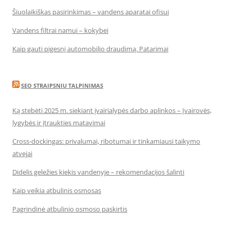
Šiuolaikiškas pasirinkimas – vandens aparatai ofisui
Vandens filtrai namui – kokybei
Kaip gauti pigesnį automobilio draudimą. Patarimai
SEO STRAIPSNIU TALPINIMAS
Ką stebėti 2025 m. siekiant įvairialypės darbo aplinkos – Įvairovės,
lygybės ir įtraukties matavimai
Cross-dockingas: privalumai, ribotumai ir tinkamiausi taikymo
atvejai
Didelis geležies kiekis vandenyje – rekomendacijos šalinti
Kaip veikia atbulinis osmosas
Pagrindinė atbulinio osmoso paskirtis