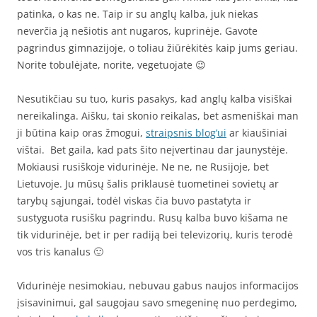
patinka, o kas ne. Taip ir su anglų kalba, juk niekas
neverčia ją nešiotis ant nugaros, kuprinėje. Gavote
pagrindus gimnazijoje, o toliau žiūrėkitės kaip jums geriau.
Norite tobulėjate, norite, vegetuojate 😉
Nesutikčiau su tuo, kuris pasakys, kad anglų kalba visiškai
nereikalinga. Aišku, tai skonio reikalas, bet asmeniškai man
ji būtina kaip oras žmogui,
straipsnis blog’ui
ar kiaušiniai
vištai. Bet gaila, kad pats šito neįvertinau dar jaunystėje.
Mokiausi rusiškoje vidurinėje. Ne ne, ne Rusijoje, bet
Lietuvoje. Ju mūsų šalis priklausė tuometinei sovietų ar
tarybų sąjungai, todėl viskas čia buvo pastatyta ir
sustyguota rusišku pagrindu. Rusų kalba buvo kišama ne
tik vidurinėje, bet ir per radiją bei televizorių, kuris terodė
vos tris kanalus 🙂
Vidurinėje nesimokiau, nebuvau gabus naujos informacijos
įsisavinimui, gal saugojau savo smegeninę nuo perdegimo,