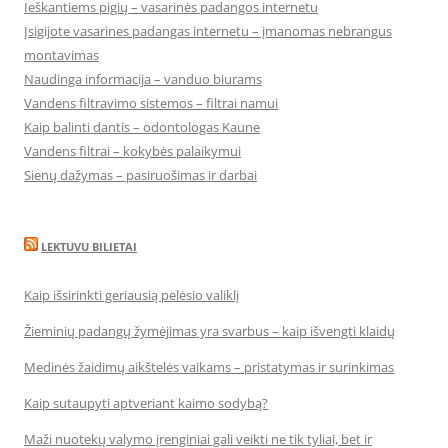
Ieškantiems pigių – vasarinės padangos internetu
Įsigijote vasarines padangas internetu – įmanomas nebrangus
montavimas
Naudinga informacija – vanduo biurams
Vandens filtravimo sistemos – filtrai namui
Kaip balinti dantis – odontologas Kaune
Vandens filtrai – kokybės palaikymui
Sienų dažymas – pasiruošimas ir darbai
LEKTUVU BILIETAI
Kaip išsirinkti geriausią pelėsio valiklį
Žieminių padangų žymėjimas yra svarbus – kaip išvengti klaidų
Medinės žaidimų aikštelės vaikams – pristatymas ir surinkimas
Kaip sutaupyti aptveriant kaimo sodybą?
Maži nuotekų valymo įrenginiai gali veikti ne tik tyliai, bet ir