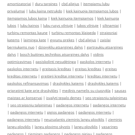
amortizatoriai
|
duru tarpines
|
cbd aliejus
|
itempiamu lubu
privalumai
|
lubu kaina netrukdo
|
kiek kainuoja itempiamos lubos
|
itempiamos lubos kaina
|
kiek kainuoja itempiamos
|
kiek kainuoja
lubos
|
lubu kainos
|
lubu rusys vilniuje
|
lubos vilniuje
|
siltnamiai
|
turbinu remontas kaune
|
turbinu remontas klaipeda
|
straipsniai
katems
|
laiminga kate
|
gyvunu prekes
|
cbd aliejus
|
zaislai
berniukams nuo
|
dziovykliu atsargines dalys
|
gartraukiu atsargines
dalys
|
bosch buitines technikos atsargines dalys
|
vidinis
optimizavimas
|
pasiskolinti nesudėtinga
|
paskolos internetu
|
paskolos internetu
|
greitasis kreditas
|
greitas kreditas
|
greitas
kreditas internetu
|
greitieji kreditai internetu
|
kreditas internetu
|
paskolos refinansavimas
|
draskykles katems
|
draskykles katems
|
pripratinti kate prie draskykles
|
medinis namelis su ciuozykla
|
sausas
maistas ar konservai
|
isvalyti tepalo demes
|
seo straipsniu talpinimas
|
seo straipsniu talpinimas
|
padangos internetu
|
padangos internetu
|
padangos internetu
|
pigios padangos
|
padangos internetu
|
padangos internetu
|
neuzsalantis zieminis langu ploviklis
|
zieminis
langu ploviklis
|
langu plovimo skystis
|
langu ploviklis
|
vasarines
padangos
|
ziemines padangos
|
padangos pigiau
|
padangos