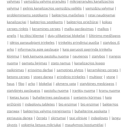
valymas
|
vamzdziu valymo granules
|
mikrogranules kanalizacijos
valymui
|
gelinis kanalizacijos vamzdziu valiklis
|
vamzdziu valymui
|
probleminiams septikams
|
bakterijos maišeliais
|
retai naudojamai
kanalizacijai
|
bakterijos septikams
|
bakterijos priežiūrai
|
kokias
cerpes rinktis
|
keramines cerpes
|
malkų pardavimas
|
malkos
|
anglis
|
ko tikisi klientai
|
dujų silikatiniai blokeliai
|
šiltinimo medžiagos
|
idėjos panaudojant trinkeles
|
trinkelės grindiniui puošia
|
statybos iš
arko
|
informacija apie paslaugą
|
kaip paruosti pagrinda trinkeliu
klojimui
|
kiek kainuoja pastoliu nuoma
|
naujienos
|
statybos
|
įrangos
nuoma
|
pamatu liejimas
|
stato namus
|
kanalizacijos kvapo
naikinimas
|
griovimo darbai
|
samotines plytos
|
keramikines cerpes
|
betono cerpes
|
stogo danga
|
grindinio trinkeles
|
multipor
|
ytong
|
haus
|
fibo
|
arko
|
blokeliai
|
akmens vata
|
statybines medziagos
|
statybinės paslaugos
|
pastoliu nuoma
|
įrankių nuoma
|
kranu nuoma
|
kietas kuras
|
buhalterines paslaugos
|
svetainių kūrimas
|
kaip
prižiūrėti
|
indaploviu tabletes
|
bio enzimai
|
bio enzimai
|
bakterijos
starwax
|
bakterijos valymo įrenginiams
|
buhalterine apskaita
|
geriausia danga
|
čerpės
|
skirtumai
|
taxi vilniuje
|
indaploves
|
langu
skystis
|
vokietija lietuva mikriukai
|
maudymosi kostiumėliai
|