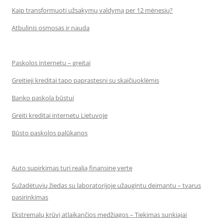
Kaip transformuoti užsakymų valdymą per 12 mėnesių?
Atbulinis osmosas ir nauda
Paskolos internetu – greitai
Greitieji kreditai tapo paprastesni su skaičiuoklėmis
Banko paskola būstui
Greiti kreditai internetu Lietuvoje
Būsto paskolos palūkanos
Auto supirkimas turi realią finansinę vertę
Sužadėtuvių žiedas su laboratorijoje užaugintu deimantu – tvarus
pasirinkimas
Ekstremalų krūvį atlaikančios medžiagos – Tiekimas sunkiajai