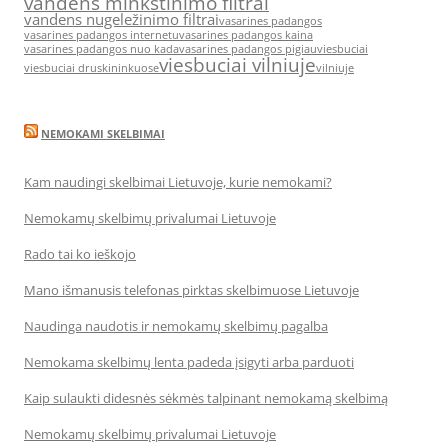
vandens minkstinimo filtrai
vandens nugeležinimo filtrai
vasarines padangos
vasarines padangos internetu
vasarines padangos kaina
vasarines padangos nuo kada
vasarines padangos pigiau
viesbuciai
viesbuciai vilniuje
viesbuciai druskininkuose
vilniuje
NEMOKAMI SKELBIMAI
Kam naudingi skelbimai Lietuvoje, kurie nemokami?
Nemokamų skelbimų privalumai Lietuvoje
Rado tai ko ieškojo
Mano išmanusis telefonas pirktas skelbimuose Lietuvoje
Naudinga naudotis ir nemokamų skelbimų pagalba
Nemokama skelbimų lenta padeda įsigyti arba parduoti
Kaip sulaukti didesnės sėkmės talpinant nemokamą skelbimą
Nemokamų skelbimų privalumai Lietuvoje