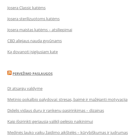
Josera Classic katėms
Josera sterilizuotoms katėms
Josera maistas katėms – atsiliepimai
CBD aliejaus nauda gyvūnams
Ką dovanoti įsigijusiam katę
PERVEŽIMO PASLAUGOS
DI atsargų valdyme
Metinio pokalbio palydovai: stresas, baimė ir mažėjanti motyvacija
Didelis vidaus durų ir rankenų pasirinkimas – dizainas
Kaip išsirinkti geriausią valiklį pelėsio naikinimui
Medinės lauko vaikų žaidimo aikštelės – kūrybiškumas ir judrumas