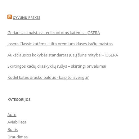
GYVUNU PREKES
Geriausias maistas sterilizuotoms katėms - JOSERA
Josera Classic katėms - Ulta premium klasės kačių maistas
Aukščiausios kokybės standartas Jūsų šuns mitybai - JOSERA
Skirtingos kačių draskyklių rūšys – skirtingi privalumai
Kodėl katės drasko baldus - kaip to išvengti?
KATEGORIJOS
Auto
Aviabilietai
Buitis
Draudimas