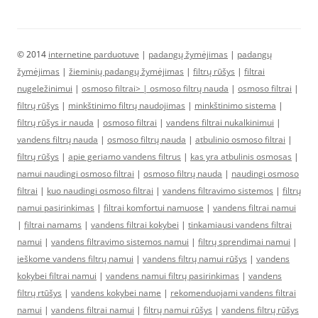
© 2014
internetine parduotuve
|
padangų žymėjimas
|
padangų
žymėjimas
|
žieminių padangų žymėjimas
|
filtrų rūšys
|
filtrai
nugeležinimui
|
osmoso filtrai> |
osmoso filtrų nauda
|
osmoso filtrai
|
filtrų rūšys
|
minkštinimo filtrų naudojimas
|
minkštinimo sistema
|
filtrų rūšys ir nauda
|
osmoso filtrai
|
vandens filtrai nukalkinimui
|
vandens filtrų nauda
|
osmoso filtrų nauda
|
atbulinio osmoso filtrai
|
filtrų rūšys
|
apie geriamo vandens filtrus
|
kas yra atbulinis osmosas
|
namui naudingi osmoso filtrai
|
osmoso filtrų nauda
|
naudingi osmoso
filtrai
|
kuo naudingi osmoso filtrai
|
vandens filtravimo sistemos
|
filtrų
namui pasirinkimas
|
filtrai komfortui namuose
|
vandens filtrai namui
|
filtrai namams
|
vandens filtrai kokybei
|
tinkamiausi vandens filtrai
namui
|
vandens filtravimo sistemos namui
|
filtrų sprendimai namui
|
ieškome vandens filtrų namui
|
vandens filtrų namui rūšys
|
vandens
kokybei filtrai namui
|
vandens namui filtrų pasirinkimas
|
vandens
filtrų rtūšys
|
vandens kokybei name
|
rekomenduojami vandens filtrai
namui
|
vandens filtrai namui
|
filtrų namui rūšys
|
vandens filtrų rūšys