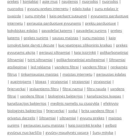
prekes
|
kontaktai
|
apie mus
|
naujienos
|
nuorodos
|
nuorodos
|
nuorodos
|
gyvunu prekes internetu
|
edalo itaka
|
sunu edalas ir
isvaizda
|
sunu mityba
|
kaip perkant sutaupyti
|
gyvunams parduotuve
internetu
|
geriausia parduotuve gyvunams
|
prekiu parduotuve
|
kokybiskas edalas
|
pavadeliai katems
|
pavadeliai sunims
|
prekes
katems
|
prekes sunims
|
sausas maistas
|
sunu maistas
|
kaip
ismokyti kate daryti i dezute
|
kuo ypatingas silikoninis kraikas
|
prekes
gyvunams akcija
|
geriausi siltnamiai
|
kaip issirinkti
|
polikarbonatiniai
šiltnamiai
|
tvirti siltnamiai
|
polikarbonatiniai atsiliepimai
|
šiltnamiai
atsiliepimai
|
led reklama
|
vandens filtrai
|
vandens filtrai
|
renkamės
filtrus
|
tinkamiausias maistas
|
maistas internetu
|
geriausias ėdalas
|
augintojams
|
blogas
|
straipsniai
|
straipsniai
|
straipsniai
|
fejerverkai
|
ieskantiems filtru
|
filtrai namui
|
filtru nauda
|
vandens
filtrai
|
vandens filtrai
|
biologinės bakterijos
|
kanalizacijos kvapas
|
kanalizacijos bakterijos
|
medinis namelis su ciuozykla
|
efektyvio
biologinės bakterijos
|
fejerverkai
|
sodui
|
brita vandens filtrai
|
privatus darzelis
|
šiltnamiai
|
siltnamiai
|
gyvunu prekes
|
maistas
sunims
|
geriausias sunu maistas
|
kaip issirinkti kraika
|
gelbsti
gyvūnus nuo karščio
|
gyvūnų maudynės vasarą
|
šunų mityba
|