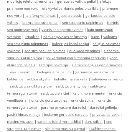
mobiliųjų telefonų remontas
|
geriausias valiklis peliui
|
efektyvi
priemone nuo voru
|
efektyviai veikiantis pelėsio valiklis
|
priemonė
nuo vorų
|
telefonų remontas
|
josera classic
|
geriausias pelesio
valiklis
|
kas yra seo straipsniai
|
seo straipsniu talpinimas
|
isorinis
seo optimizavimas
|
vidinis seo optimizavimas
|
kaip optimizuoti
svetaine
|
kriaukles
|
namu apyvokos reikmenys
|
buitis
|
vaikams
|
seo straipsniu talpinimas
|
bakterijos kanalizacijai
|
saugus zaidimas
vaikams
|
seo straipsniu talpinimas
|
nuo kada ziemines
|
siltnamiai
stipruolis atsiliepimai
|
polikarbonatiniai šiltnamiai stipruolis
|
kodel
atsiranda pelesis
|
listerijos bakterija
|
zieminio langu skyscio savybes
|
vaiku zaidimui
|
bioloģiskie risinājumi
|
geriausios kanalizacijos
bakterijos
|
adblue skystis
|
buhalterine apskaita
|
saldytuvu rankenos
|
saldytuvu saldikliu stalciai
|
saldytuvu lentynos
|
saldytuvu
termoreguliatoriai
|
saldytuvu stalciai
|
kaitinimo elementai
|
orkaiciu
ventiliatoriai
|
orkaiciu duru tarpines
|
orkaiciu stiklai
|
orkaiciu
termoreguliatoriai
|
parama privaciam darzeliui
|
darzeliai gelbeja
|
pasirinkimas vilniuje
|
ieskome geriausio darzelio
|
privatus darzelis
|
masinu voztuvai
|
vandens isleidimo siurbliai
|
duru stiklai
|
seo
straipsniu talpinimas
|
skalbimo masinu bugnai
|
skalbimo masinu