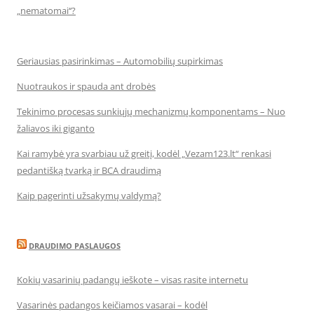
„nematomai‘‘?
Geriausias pasirinkimas – Automobilių supirkimas
Nuotraukos ir spauda ant drobės
Tekinimo procesas sunkiųjų mechanizmų komponentams – Nuo
žaliavos iki giganto
Kai ramybė yra svarbiau už greitį, kodėl „Vezam123.lt“ renkasi
pedantišką tvarką ir BCA draudimą
Kaip pagerinti užsakymų valdymą?
DRAUDIMO PASLAUGOS
Kokių vasarinių padangų ieškote – visas rasite internetu
Vasarinės padangos keičiamos vasarai – kodėl