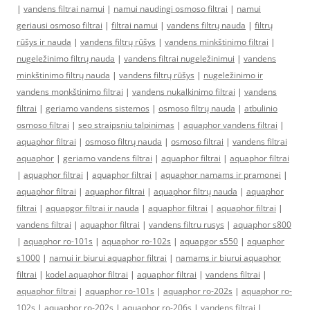
|
vandens filtrai namui
|
namui naudingi osmoso filtrai
|
namui
geriausi osmoso filtrai
|
filtrai namui
|
vandens filtrų nauda
|
filtrų
rūšys ir nauda
|
vandens filtrų rūšys
|
vandens minkštinimo filtrai
|
nugeležinimo filtrų nauda
|
vandens filtrai nugeležinimui
|
vandens
minkštinimo filtrų nauda
|
vandens filtrų rūšys
|
nugeležinimo ir
vandens monkštinimo filtrai
|
vandens nukalkinimo filtrai
|
vandens
filtrai
|
geriamo vandens sistemos
|
osmoso filtrų nauda
|
atbulinio
osmoso filtrai
|
seo straipsniu talpinimas
|
aquaphor vandens filtrai
|
aquaphor filtrai
|
osmoso filtrų nauda
|
osmoso filtrai
|
vandens filtrai
aquaphor
|
geriamo vandens filtrai
|
aquaphor filtrai
|
aquaphor filtrai
|
aquaphor filtrai
|
aquaphor filtrai
|
aquaphor namams ir pramonei
|
aquaphor filtrai
|
aquaphor filtrai
|
aquaphor filtrų nauda
|
aquaphor
filtrai
|
aquapgor filtrai ir nauda
|
aquaphor filtrai
|
aquaphor filtrai
|
vandens filtrai
|
aquaphor filtrai
|
vandens filtru rusys
|
aquaphor s800
|
aquaphor ro-101s
|
aquaphor ro-102s
|
aquapgor s550
|
aquaphor
s1000
|
namui ir biurui aquaphor filtrai
|
namams ir biurui aquaphor
filtrai
|
kodel aquaphor filtrai
|
aquaphor filtrai
|
vandens filtrai
|
aquaphor filtrai
|
aquaphor ro-101s
|
aquaphor ro-202s
|
aquaphor ro-
102s
|
aquaphor ro-202s
|
aquaphor ro-206s
|
vandens filtrai
|