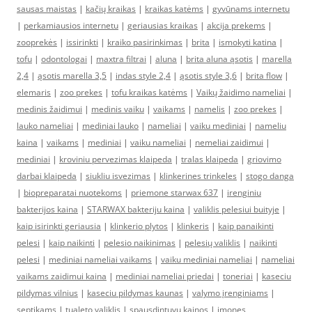
sausas maistas
|
kačių kraikas
|
kraikas katėms
|
gyvūnams internetu
|
perkamiausios internetu
|
geriausias kraikas
|
akcija prekems
|
zooprekės
|
issirinkti
|
kraiko pasirinkimas
|
brita
|
ismokyti katina
|
tofu
|
odontologai
|
maxtra filtrai
|
aluna
|
brita aluna ąsotis
|
marella
2,4
|
ąsotis marella 3,5
|
indas style 2,4
|
ąsotis style 3,6
|
brita flow
|
elemaris
|
zoo prekes
|
tofu kraikas katėms
|
Vaikų žaidimo nameliai
|
medinis žaidimui
|
medinis vaiku
|
vaikams
|
namelis
|
zoo prekes
|
lauko nameliai
|
mediniai lauko
|
nameliai
|
vaiku mediniai
|
nameliu
kaina
|
vaikams
|
mediniai
|
vaiku nameliai
|
nemeliai zaidimui
|
mediniai
|
kroviniu pervezimas klaipeda
|
tralas klaipeda
|
griovimo
darbai klaipeda
|
siukliu isvezimas
|
klinkerines trinkeles
|
stogo danga
|
biopreparatai nuotekoms
|
priemone starwax 637
|
irenginiu
bakterijos kaina
|
STARWAX bakteriju kaina
|
valiklis pelesiui buityje
|
kaip isirinkti geriausia
|
klinkerio plytos
|
klinkeris
|
kaip panaikinti
pelesi
|
kaip naikinti
|
pelesio naikinimas
|
pelesių valiklis
|
naikinti
pelesi
|
mediniai nameliai vaikams
|
vaiku mediniai nameliai
|
nameliai
vaikams zaidimui kaina
|
mediniai nameliai priedai
|
toneriai
|
kaseciu
pildymas vilnius
|
kaseciu pildymas kaunas
|
valymo įrenginiams
|
septikams
|
tualeto valiklis
|
spausdintuvu kainos
|
imones