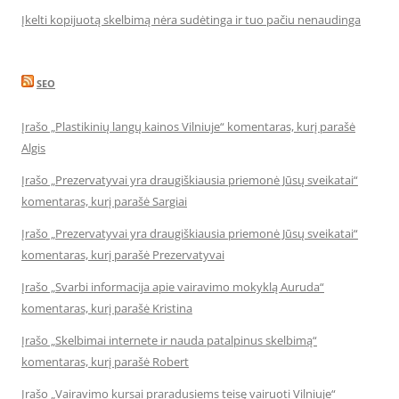
Įkelti kopijuotą skelbimą nėra sudėtinga ir tuo pačiu nenaudinga
SEO
Įrašo „Plastikinių langų kainos Vilniuje“ komentaras, kurį parašė
Algis
Įrašo „Prezervatyvai yra draugiškiausia priemonė Jūsų sveikatai“
komentaras, kurį parašė Sargiai
Įrašo „Prezervatyvai yra draugiškiausia priemonė Jūsų sveikatai“
komentaras, kurį parašė Prezervatyvai
Įrašo „Svarbi informacija apie vairavimo mokyklą Auruda“
komentaras, kurį parašė Kristina
Įrašo „Skelbimai internete ir nauda patalpinus skelbimą“
komentaras, kurį parašė Robert
Įrašo „Vairavimo kursai praradusiems teisę vairuoti Vilniuje“