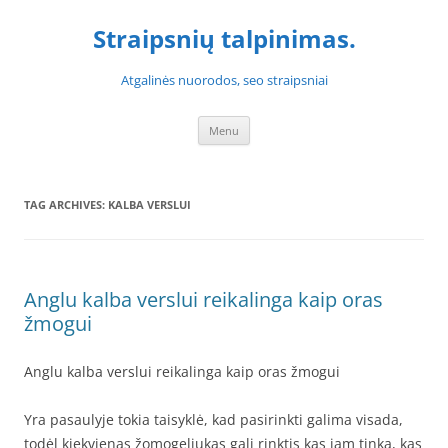
Skip
to
Straipsnių talpinimas.
content
Atgalinės nuorodos, seo straipsniai
Menu
TAG ARCHIVES:
KALBA VERSLUI
Anglu kalba verslui reikalinga kaip oras
žmogui
Anglu kalba verslui reikalinga kaip oras žmogui
Yra pasaulyje tokia taisyklė, kad pasirinkti galima visada,
todėl kiekvienas žomogeliukas gali rinktis kas jam tinka, kas