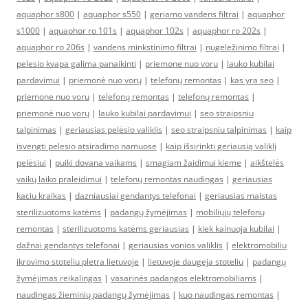
aquaphor s800
|
aquaphor s550
|
geriamo vandens filtrai
|
aquaphor
s1000
|
aquaphor ro 101s
|
aquaphor 102s
|
aquaphor ro 202s
|
aquaphor ro 206s
|
vandens minkstinimo filtrai
|
nugeležinimo filtrai
|
pelesio kvapa galima panaikinti
|
priemone nuo voru
|
lauko kubilai
pardavimui
|
priemonė nuo vorų
|
telefonų remontas
|
kas yra seo
|
priemone nuo voru
|
telefonų remontas
|
telefonų remontas
|
priemonė nuo vorų
|
lauko kubilai pardavimui
|
seo straipsniu
talpinimas
|
geriausias pelėsio valiklis
|
seo straipsniu talpinimas
|
kaip
isvengti pelesio atsiradimo namuose
|
kaip išsirinkti geriausią valiklį
pelėsiui
|
puiki dovana vaikams
|
smagiam žaidimui kieme
|
aikštelės
vaikų laiko praleidimui
|
telefonų remontas naudingas
|
geriausias
kaciu kraikas
|
dazniausiai gendantys telefonai
|
geriausias maistas
sterilizuotoms katėms
|
padangų žymėjimas
|
mobiliųjų telefonų
remontas
|
sterilizuotoms katėms geriausias
|
kiek kainuoja kubilai
|
dažnai gendantys telefonai
|
geriausias vonios valiklis
|
elektromobiliu
ikrovimo stoteliu pletra lietuvoje
|
lietuvoje daugeja stoteliu
|
padangų
žymėjimas reikalingas
|
vasarinės padangos elektromobiliams
|
naudingas žieminių padangų žymėjimas
|
kuo naudingas remontas
|