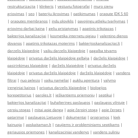
restrukturizacija
|
klinkeris
|
vestuviu fotografai
|
muro sienu
griovimas
|
seo
|
bateriju ikrovimas
|
patikimumas
|
orapute JDK S 60
|
oraputes membranos
|
indu ploviklis
|
pavojingu atlieku tvarkymas
|
griovimo darbai kaina
|
geliu pristatymas
|
apatinis trikotazas
|
bakterijos kanalizacijai
|
kosmetika internetu pigiau
|
valentino dienos
dovanos
|
apatinis trikotazas moterims
|
bakterijoskanalizacijai.lt
|
darzelis klaipedoje
|
vaiku darzelis klaipedoje
|
pagalba tėvams
klaipėdoje
|
privatus darželis klaipėdoje gelbėja
|
darželis klaipėdoje
|
pasirinkimas klaipėdoje
|
darželis klaipėdoje
|
privatus darželis
klaipėdoje
|
privatus darželis klaipėdoje
|
darželis klaipėdoje
|
vandens
filtrai
|
nuo pelesio
|
vaiku nameliai
|
aukliu agentura
|
valymo
irenginiai kainos
|
privatus darzelis klaipedoje
|
biologijos
korepetitorius
|
paroles.lt
|
ieškantiems priemonių
|
septikui
|
bakterijos kanalizacijai
|
buhalterines paslaugos
|
paslaugos vilniuje
|
cerpiu stogas
|
mitai apie dangą
|
apie čerpinį stogą
|
apie čerpes
|
patarimai
|
paslaugos Lietuvoje
|
dokumentai
|
programos
|
kiek
kainuoja
|
apskaitaman.lt
|
naujiems ir probleminiams septikams
|
geriausios priemones
|
kanalizaciniai vandenys
|
vandens suliniu