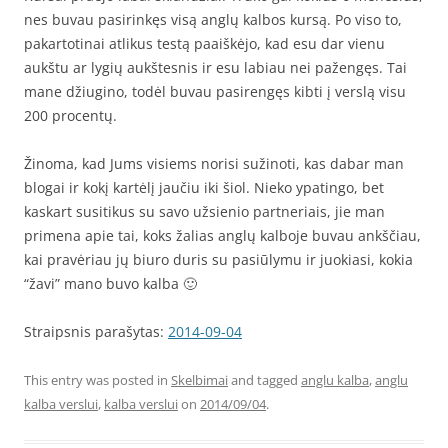
nes buvau pasirinkęs visą anglų kalbos kursą. Po viso to,
pakartotinai atlikus testą paaiškėjo, kad esu dar vienu
aukštu ar lygių aukštesnis ir esu labiau nei pažengęs. Tai
mane džiugino, todėl buvau pasirengęs kibti į verslą visu
200 procentų.
Žinoma, kad Jums visiems norisi sužinoti, kas dabar man
blogai ir kokį kartėlį jaučiu iki šiol. Nieko ypatingo, bet
kaskart susitikus su savo užsienio partneriais, jie man
primena apie tai, koks žalias anglų kalboje buvau ankščiau,
kai pravėriau jų biuro duris su pasiūlymu ir juokiasi, kokia
“žavi” mano buvo kalba 🙂
Straipsnis parašytas:
2014-09-04
This entry was posted in
Skelbimai
and tagged
anglu kalba
,
anglu
kalba verslui
,
kalba verslui
on
2014/09/04
.