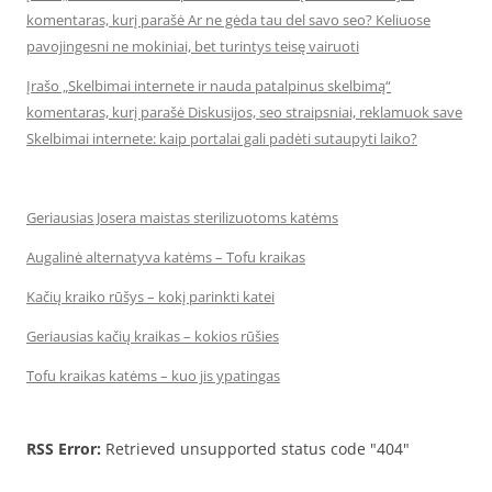
komentaras, kurį parašė Ar ne gėda tau del savo seo? Keliuose
pavojingesni ne mokiniai, bet turintys teisę vairuoti
Įrašo „Skelbimai internete ir nauda patalpinus skelbimą“
komentaras, kurį parašė Diskusijos, seo straipsniai, reklamuok save
Skelbimai internete: kaip portalai gali padėti sutaupyti laiko?
Geriausias Josera maistas sterilizuotoms katėms
Augalinė alternatyva katėms – Tofu kraikas
Kačių kraiko rūšys – kokį parinkti katei
Geriausias kačių kraikas – kokios rūšies
Tofu kraikas katėms – kuo jis ypatingas
RSS Error:
Retrieved unsupported status code "404"