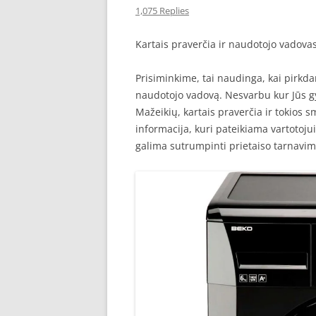
1,075 Replies
SEO STRAIPSNIU TALPINIMAS
Kartais praverčia ir naudotojo vadova
SEO STRAIPSNIU TALPINIMAS
Prisiminkime, tai naudinga, kai pirkda
naudotojo vadovą. Nesvarbu kur Jūs gyv
Mažeikių, kartais praverčia ir tokios 
informacija, kuri pateikiama vartotoj
galima sutrumpinti prietaiso tarnavimo