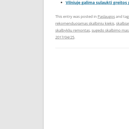
Vilniuje galima sulaukti greitos
This entry was posted in
Paslaugos
and ta
rekomenduojamas skalbinių kiekis
,
skalbia
skalbykliu remontas
,
sugedo skalbimo mas
2017/04/25
.