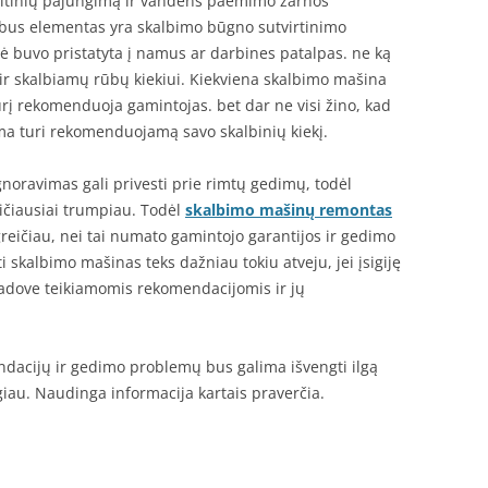
šaltinių pajungimą ir vandens paėmimo žarnos
rbus elementas yra skalbimo būgno sutvirtinimo
lė buvo pristatyta į namus ar darbines patalpas. ne ką
ir skalbiamų rūbų kiekiui. Kiekviena skalbimo mašina
urį rekomenduoja gamintojas. bet dar ne visi žino, kad
ma turi rekomenduojamą savo skalbinių kiekį.
oravimas gali privesti prie rimtų gedimų, todėl
eičiausiai trumpiau. Todėl
skalbimo mašinų remontas
greičiau, nei tai numato gamintojo garantijos ir gedimo
i skalbimo mašinas teks dažniau tokiu atveju, jei įsigiję
adove teikiamomis rekomendacijomis ir jų
endacijų ir gedimo problemų bus galima išvengti ilgą
giau. Naudinga informacija kartais praverčia.