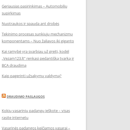
Geriausias pasirinkimas – Automobilių
supirkimas
Nuotraukos ir spauda ant drobės
Tekinimo procesas sunkiųjų mechanizmų
komponentams – Nuo žaliavos iki giganto
Kai ramybė yra svarbiau už greitį, kodėl
„Vezam123.lt“ renkasi pedantišką tvarką ir
BCA draudimą
Kaip pagerinti užsakymų valdymą?
DRAUDIMO PASLAUGOS
Kokių vasarinių padangų ieškote – visas
rasite internetu
Vasarinės padangos keičiamos vasarai –