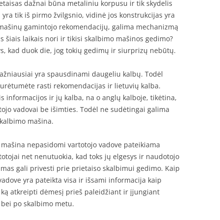
etaisas dažnai būna metaliniu korpusu ir tik skydelis
ra tik iš pirmo žvilgsnio, vidinė jos konstrukcijas yra
mo mašinų gamintojo rekomendacijų, galima mechanizmą
s šiais laikais nori ir tikisi skalbimo mašinos gedimo?
kys, kad duok die, jog tokių gedimų ir siurprizų nebūtų.
žniausiai yra spausdinami daugeliu kalbų. Todėl
turėtumėte rasti rekomendacijas ir lietuvių kalba.
s informacijos ir jų kalba, na o anglų kalboje, tikėtina,
ojo vadovai be išimties. Todėl ne sudėtingai galima
skalbimo mašina.
imo mašina nepasidomi vartotojo vadove pateikiama
rtotojai net nenutuokia, kad toks jų elgesys ir naudotojo
mas gali privesti prie prietaiso skalbimui gedimo. Kaip
 vadove yra pateikta visa ir išsami informacija kaip
ką atkreipti dėmesį prieš paleidžiant ir įjungiant
o bei po skalbimo metu.