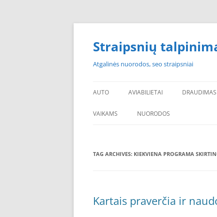
Skip
to
content
Straipsnių talpinim
Atgalinės nuorodos, seo straipsniai
AUTO
AVIABILIETAI
DRAUDIMAS
VAIKAMS
NUORODOS
POPULIARIAUSI
TAG ARCHIVES:
KIEKVIENA PROGRAMA SKIRTI
PADANGOS PIGIAU
PERKU PADANGAS
NAUJOS PADANGOS
Kartais praverčia ir nau
PIGIOS PADANGOS