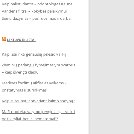
Kaip balinti dantis – odontologas Kaune
Vandens filtrai – kokybės palaikymui
Sienų dažymas – pasiruošimas ir darbai
LEKTUVU BILIETAI
Kaip išsirinkti geriausią pelėsio valiklį
Žieminių padangų žymėjimas yra svarbus
– kaip išvengti klaidų
Medinės žaidimų aikštelės vaikams –
pristatymas ir surinkimas
Kaip sutaupyti aptveriant kaimo sodybą?
Maži nuotekų valymo įrenginiai gali veikti
ne tik tyliai, bet ir „nematomai‘‘?