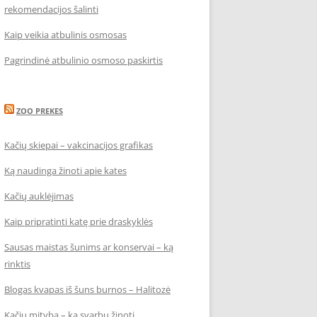
rekomendacijos šalinti
Kaip veikia atbulinis osmosas
Pagrindinė atbulinio osmoso paskirtis
ZOO PREKES
Kačių skiepai – vakcinacijos grafikas
Ką naudinga žinoti apie kates
Kačių auklėjimas
Kaip pripratinti katę prie draskyklės
Sausas maistas šunims ar konservai – ką
rinktis
Blogas kvapas iš šuns burnos – Halitozė
Kačių mityba – ką svarbu žinoti