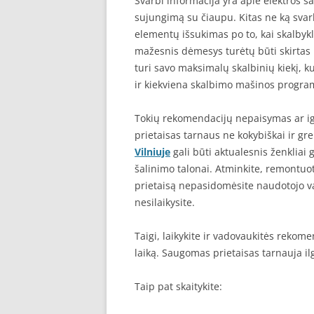
Svarbi informacija yra apie elektros 
sujungimą su čiaupu. Kitas ne ką sva
elementų išsukimas po to, kai skalbyk
mažesnis dėmesys turėtų būti skirtas 
turi savo maksimalų skalbinių kiekį, k
ir kiekviena skalbimo mašinos progra
Tokių rekomendacijų nepaisymas ar ign
prietaisas tarnaus ne kokybiškai ir gr
Vilniuje
gali būti aktualesnis ženkliai 
šalinimo talonai. Atminkite, remontuot
prietaisą nepasidomėsite naudotojo v
nesilaikysite.
Taigi, laikykite ir vadovaukitės rekom
laiką. Saugomas prietaisas tarnauja il
Taip pat skaitykite: