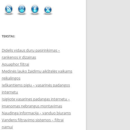
TEKSTAI:
Didelis vidaus durų pasirinkimas –
rankenos ir dizainas
Aquaphor filtrai
Medinės lauko žaidimų aikštelės vaikams
reikalingos
Ieškantiems pigių – vasarinės padangos
internetu
Įsigijote vasarines padangas internetu –
įmanomas nebrangus montavimas
Naudinga informacija – vanduo biurams
Vandens filtravimo sistemos – filtrai
namui