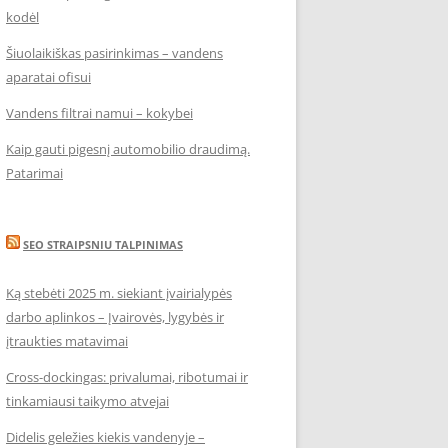
kodėl
Šiuolaikiškas pasirinkimas – vandens
aparatai ofisui
Vandens filtrai namui – kokybei
Kaip gauti pigesnį automobilio draudimą.
Patarimai
SEO STRAIPSNIU TALPINIMAS
Ką stebėti 2025 m. siekiant įvairialypės
darbo aplinkos – Įvairovės, lygybės ir
įtraukties matavimai
Cross-dockingas: privalumai, ribotumai ir
tinkamiausi taikymo atvejai
Didelis geležies kiekis vandenyje –