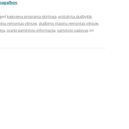
 pagalbos
;
gged
kiekviena programa skirtinga
,
pristatyta skalbyklė
,
nkiu remontas vilniuje
,
skalbimo masinu remontas vilniuje
,
ina
,
svarbi gamintojo informacija
,
vartotojo vadovas
on