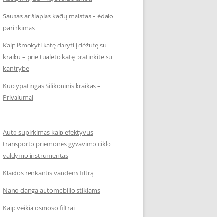
Sausas ar šlapias kačių maistas – ėdalo
parinkimas
Kaip išmokyti katę daryti į dėžutę su
kraiku – prie tualeto katę pratinkite su
kantrybe
Kuo ypatingas Silikoninis kraikas –
Privalumai
Auto supirkimas kaip efektyvus
transporto priemonės gyvavimo ciklo
valdymo instrumentas
Klaidos renkantis vandens filtrą
Nano danga automobilio stiklams
Kaip veikia osmoso filtrai