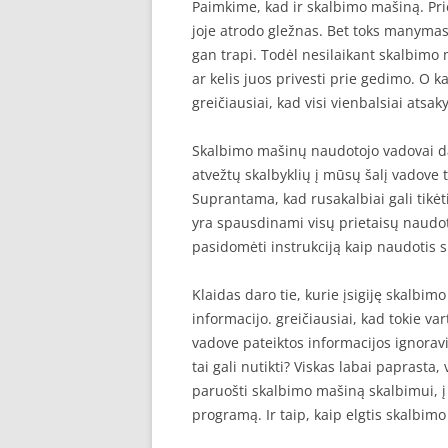
Paimkime, kad ir skalbimo mašiną. Pri
joje atrodo gležnas. Bet toks manymas y
gan trapi. Todėl nesilaikant skalbi
ar kelis juos privesti prie gedimo. O ka
greičiausiai, kad visi vienbalsiai atsa
Skalbimo mašinų naudotojo vadovai da
atvežtų skalbyklių į mūsų šalį vadove 
Suprantama, kad rusakalbiai gali tikėti
yra spausdinami visų prietaisų naudot
pasidomėti instrukciją kaip naudotis 
Klaidas daro tie, kurie įsigiję skalb
informacijo. greičiausiai, kad tokie va
vadove pateiktos informacijos ignoravi
tai gali nutikti? Viskas labai paprasta,
paruošti skalbimo mašiną skalbimui, į 
programą. Ir taip, kaip elgtis skalbim