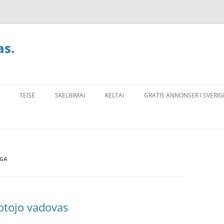
as.
TEISĖ
SKELBIMAI
KELTAI
GRATIS ANNONSER I SVERIG
NGA
dotojo vadovas