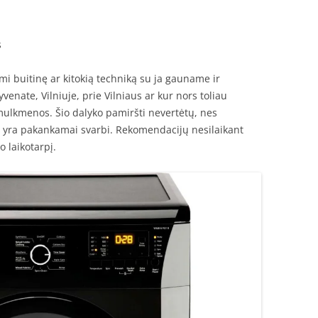
s
mi buitinę ar kitokią techniką su ja gauname ir
enate, Vilniuje, prie Vilniaus ar kur nors toliau
smulkmenos. Šio dalyko pamiršti nevertėtų, nes
ui yra pakankamai svarbi. Rekomendacijų nesilaikant
 laikotarpį.