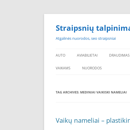
Skip
to
content
Straipsnių talpinim
Atgalinės nuorodos, seo straipsniai
AUTO
AVIABILIETAI
DRAUDIMAS
VAIKAMS
NUORODOS
POPULIARIAUSI
TAG ARCHIVES:
MEDINIAI VAIKISKI NAMELIAI
PADANGOS PIGIAU
PERKU PADANGAS
NAUJOS PADANGOS
Vaikų nameliai – plastiki
PIGIOS PADANGOS