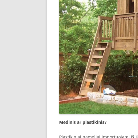
Medinis ar plastikinis?
Plastikiniai nameliai importuojami iš Ki