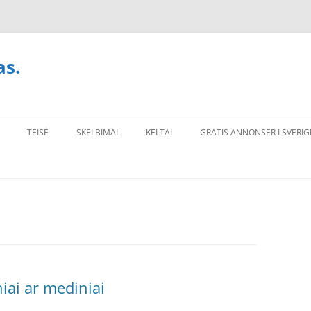
as.
TEISĖ
SKELBIMAI
KELTAI
GRATIS ANNONSER I SVERIG
niai ar mediniai