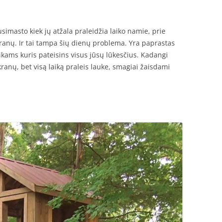
simasto kiek jų atžala praleidžia laiko namie, prie
kranų. Ir tai tampa šių dienų problema. Yra paprastas
ikams kuris pateisins visus jūsų lūkesčius. Kadangi
ekranų, bet visą laiką praleis lauke, smagiai žaisdami