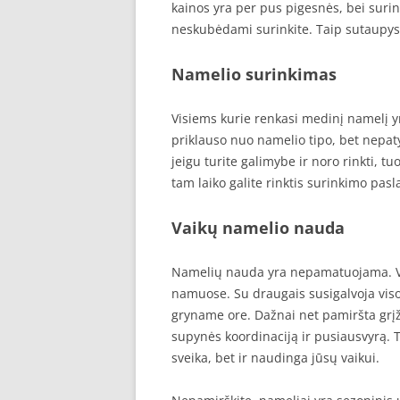
kainos yra per pus pigesnės, bei suri
neskubėdami surinkite. Taip sutaupysit
Namelio surinkimas
Visiems kurie renkasi medinį namelį y
priklauso nuo namelio tipo, bet nepaty
jeigu turite galimybe ir noro rinkti, 
tam laiko galite rinktis surinkimo pas
Vaikų namelio nauda
Namelių nauda yra nepamatuojama. Vai
namuose. Su draugais susigalvoja visok
gryname ore. Dažnai net pamiršta grįž
supynės koordinaciją ir pusiausvyrą. 
sveika, bet ir naudinga jūsų vaikui.