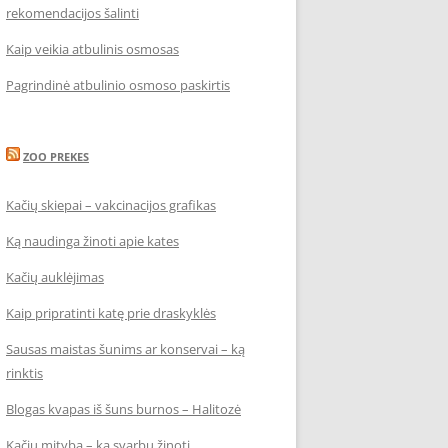
rekomendacijos šalinti
Kaip veikia atbulinis osmosas
Pagrindinė atbulinio osmoso paskirtis
ZOO PREKES
Kačių skiepai – vakcinacijos grafikas
Ką naudinga žinoti apie kates
Kačių auklėjimas
Kaip pripratinti katę prie draskyklės
Sausas maistas šunims ar konservai – ką
rinktis
Blogas kvapas iš šuns burnos – Halitozė
Kačių mityba – ką svarbu žinoti