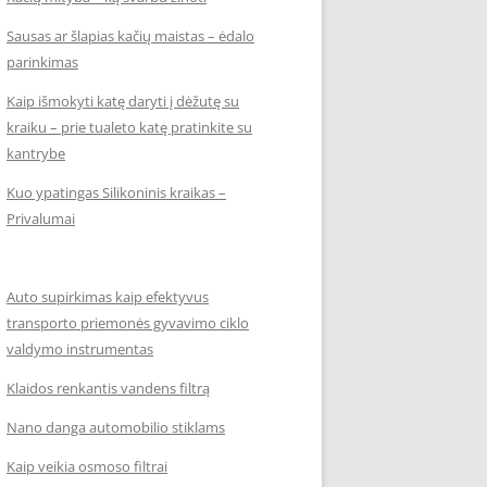
Sausas ar šlapias kačių maistas – ėdalo
parinkimas
Kaip išmokyti katę daryti į dėžutę su
kraiku – prie tualeto katę pratinkite su
kantrybe
Kuo ypatingas Silikoninis kraikas –
Privalumai
Auto supirkimas kaip efektyvus
transporto priemonės gyvavimo ciklo
valdymo instrumentas
Klaidos renkantis vandens filtrą
Nano danga automobilio stiklams
Kaip veikia osmoso filtrai