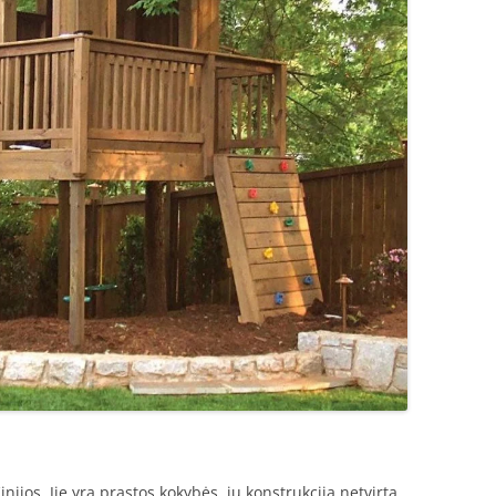
nijos. Jie yra prastos kokybės, jų konstrukcija netvirta,