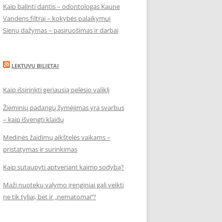
Kaip balinti dantis – odontologas Kaune
Vandens filtrai – kokybės palaikymui
Sienų dažymas – pasiruošimas ir darbai
LEKTUVU BILIETAI
Kaip išsirinkti geriausią pelėsio valiklį
Žieminių padangų žymėjimas yra svarbus
– kaip išvengti klaidų
Medinės žaidimų aikštelės vaikams –
pristatymas ir surinkimas
Kaip sutaupyti aptveriant kaimo sodybą?
Maži nuotekų valymo įrenginiai gali veikti
ne tik tyliai, bet ir „nematomai‘‘?