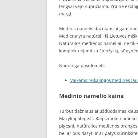
lengvai vėjo nupučiama. Yra ne ekolog
margi.
Medinis namelis dažniausiai gaminamas
Mediena yra natūrali, iš Lietuvos mišk
Natūralios medienos nameliai, ne tik k
komplektuojami su čiuožyklą, sūpynėm
Naudinga pasidomėti:
Vaikams reikalingos medinės lau
Medinio namelio kaina
Turbūt dažniausiai užduodamas klaus
Mazyliopalepe.lt. Kaip žinote namelio dy
pigesni, natūralios medienos brangesn
bei ar bus dažyti ir ar patys surinksite.