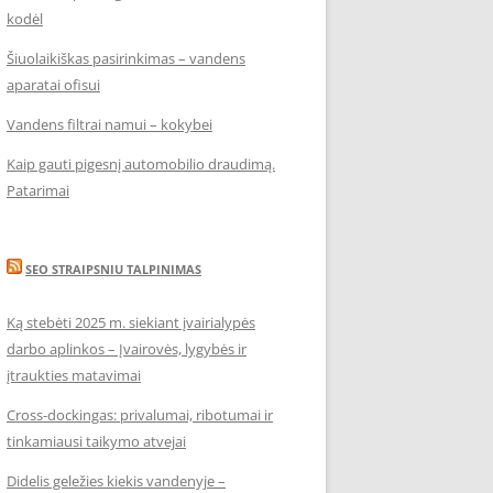
kodėl
Šiuolaikiškas pasirinkimas – vandens
aparatai ofisui
Vandens filtrai namui – kokybei
Kaip gauti pigesnį automobilio draudimą.
Patarimai
SEO STRAIPSNIU TALPINIMAS
Ką stebėti 2025 m. siekiant įvairialypės
darbo aplinkos – Įvairovės, lygybės ir
įtraukties matavimai
Cross-dockingas: privalumai, ribotumai ir
tinkamiausi taikymo atvejai
Didelis geležies kiekis vandenyje –