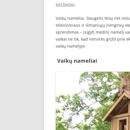
643 Replies
SEO STRAIPSNIU TALPINIMAS
Vaikų nameliai. Daugelis tėvų net nesu
SEO STRAIPSNIU TALPINIMAS
televizoriaus ir išmaniųjų įrenginių e
sprendimas – įsigyti medinį namelį va
vaikai ne tik, kad nenorės grįžti prie 
vaikų namelyje.
Vaikų nameliai