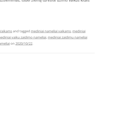
žsiėmimas, todėl žiemą turėsite užimti vaikus kitais
Vaikams
and tagged
mediniai nameliai vaikams
,
mediniai
ediniai vaiku zaidimo nameliai
,
mediniai zaidimu nameliai
ameliai
on
2020/10/22
.