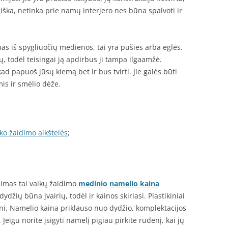
iška, netinka prie namų interjero nes būna spalvoti ir
 iš spygliuočių medienos, tai yra pušies arba eglės.
ų, todėl teisingai ją apdirbus ji tampa ilgaamžė.
ad papuoš jūsų kiemą bet ir bus tvirti. Jie galės būti
is ir smėlio dėže.
ko žaidimo aikštelės
;
imas tai vaikų žaidimo
medinio namelio kaina
džių būna įvairių, todėl ir kainos skiriasi. Plastikiniai
i. Namelio kaina priklauso nuo dydžio, komplektacijos
 Jeigu norite įsigyti namelį pigiau pirkite rudenį, kai jų