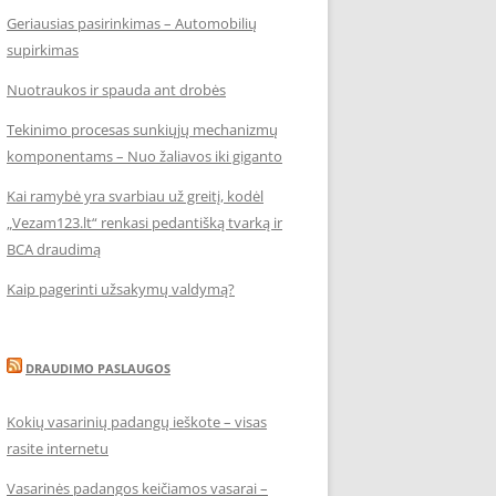
Geriausias pasirinkimas – Automobilių
supirkimas
Nuotraukos ir spauda ant drobės
Tekinimo procesas sunkiųjų mechanizmų
komponentams – Nuo žaliavos iki giganto
Kai ramybė yra svarbiau už greitį, kodėl
„Vezam123.lt“ renkasi pedantišką tvarką ir
BCA draudimą
Kaip pagerinti užsakymų valdymą?
DRAUDIMO PASLAUGOS
Kokių vasarinių padangų ieškote – visas
rasite internetu
Vasarinės padangos keičiamos vasarai –