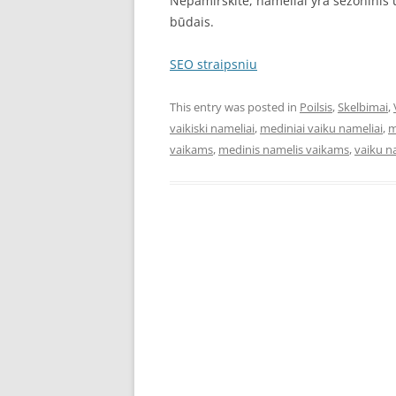
Nepamirškite, nameliai yra sezoninis u
būdais.
SEO straipsniu
This entry was posted in
Poilsis
,
Skelbimai
,
vaikiski nameliai
,
mediniai vaiku nameliai
,
m
vaikams
,
medinis namelis vaikams
,
vaiku n