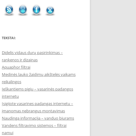
TEKSTAI:
Didelis vidaus durų pasirinkimas –
rankenos ir dizainas
Aquaphor filtrai
Medinės lauko žaidimų aikštelės vaikams
reikalingos
Ieškantiems pigių – vasarinės padangos
internetu
Įsigijote vasarines padangas internetu –
įmanomas nebrangus montavimas
Naudinga informacija – vanduo biurams
Vandens filtravimo sistemos – filtrai
namui