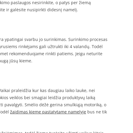
nkimo paslaugos nesirinkite, o patys per žiemą
e ir galėsite nusipirkti didesnį namelį.
ra ypatingai svarbu jo surinkimas. Surinkimo procesas
rusiems rinkėjams gali užtrukti iki 4 valandų. Todėl
tuomet rekomenduojame rinkti patiems. Jeigu neturite
laugą jūsų kieme.
kai praleidžia kur kas daugiau laiko lauke, nei
ios veiklos bei smagiai leidžia produktyvų laiką
ti pavalgyti. Smėlio dėžė gerina smulkiąją motoriką, o
Todėl
žaidimas kieme pastatytame namelyje
bus ne tik