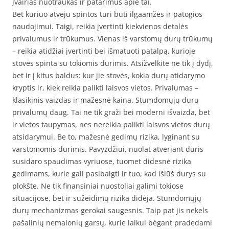
įvairias nuotraukas ir patarimus apie tai.
Bet kuriuo atveju spintos turi būti ilgaamžės ir patogios
naudojimui. Taigi, reikia įvertinti kiekvienos detalės
privalumus ir trūkumus. Vienas iš varstomų durų trūkumų
– reikia atidžiai įvertinti bei išmatuoti patalpą, kurioje
stovės spinta su tokiomis durimis. Atsižvelkite ne tik į dydį,
bet ir į kitus baldus: kur jie stovės, kokia durų atidarymo
kryptis ir, kiek reikia palikti laisvos vietos. Privalumas –
klasikinis vaizdas ir mažesnė kaina. Stumdomųjų durų
privalumų daug. Tai ne tik graži bei moderni išvaizda, bet
ir vietos taupymas, nes nereikia palikti laisvos vietos durų
atsidarymui. Be to, mažesnė gedimų rizika, lyginant su
varstomomis durimis. Pavyzdžiui, nuolat atveriant duris
susidaro spaudimas vyriuose, tuomet didesnė rizika
gedimams, kurie gali pasibaigti ir tuo, kad išlūš durys su
plokšte. Ne tik finansiniai nuostoliai galimi tokiose
situacijose, bet ir sužeidimų rizika didėja. Stumdomųjų
durų mechanizmas gerokai saugesnis. Taip pat jis nekels
pašalinių nemalonių garsų, kurie laikui bėgant pradedami