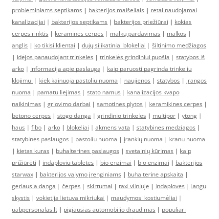
probleminiams septikams
|
bakterijos maišeliais
|
retai naudojamai
kanalizacijai
|
bakterijos septikams
|
bakterijos priežiūrai
|
kokias
cerpes rinktis
|
keramines cerpes
|
malkų pardavimas
|
malkos
|
anglis
|
ko tikisi klientai
|
dujų silikatiniai blokeliai
|
šiltinimo medžiagos
|
idėjos panaudojant trinkeles
|
trinkelės grindiniui puošia
|
statybos iš
arko
|
informacija apie paslaugą
|
kaip paruosti pagrinda trinkeliu
klojimui
|
kiek kainuoja pastoliu nuoma
|
naujienos
|
statybos
|
įrangos
nuoma
|
pamatu liejimas
|
stato namus
|
kanalizacijos kvapo
naikinimas
|
griovimo darbai
|
samotines plytos
|
keramikines cerpes
|
betono cerpes
|
stogo danga
|
grindinio trinkeles
|
multipor
|
ytong
|
haus
|
fibo
|
arko
|
blokeliai
|
akmens vata
|
statybines medziagos
|
statybinės paslaugos
|
pastoliu nuoma
|
įrankių nuoma
|
kranu nuoma
|
kietas kuras
|
buhalterines paslaugos
|
svetainių kūrimas
|
kaip
prižiūrėti
|
indaploviu tabletes
|
bio enzimai
|
bio enzimai
|
bakterijos
starwax
|
bakterijos valymo įrenginiams
|
buhalterine apskaita
|
geriausia danga
|
čerpės
|
skirtumai
|
taxi vilniuje
|
indaploves
|
langu
skystis
|
vokietija lietuva mikriukai
|
maudymosi kostiumėliai
|
uabpersonalas.lt
|
pigiausias automobilio draudimas
|
populiari