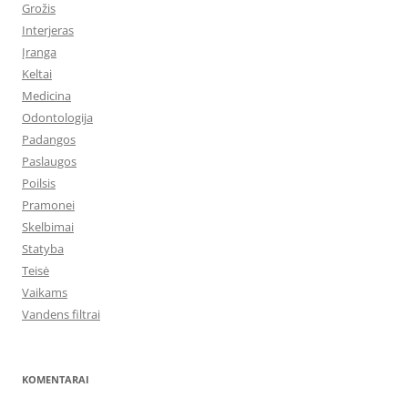
Grožis
Interjeras
Įranga
Keltai
Medicina
Odontologija
Padangos
Paslaugos
Poilsis
Pramonei
Skelbimai
Statyba
Teisė
Vaikams
Vandens filtrai
KOMENTARAI