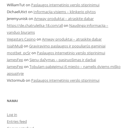
WilliamTut
on
Paslaugos internetinio verslo stiprinimui
DichaelUtict
on
Informacija visiems – klinkerio plytos
Jeremyunisk
on
Amway produktai – atraskite dabar
https://de.chatruletka-18.com/all
on
Naudinga informacija –
vanduo biurams
Vegastars Casino
on
Amway produktai – atraskite dabar
IsiahMuB
on
Graviravimo paslaugos ir populiarūs gaminiai
mostbet_pcSr
on
Paslaugos internetinio verslo stiprinimui
JamesFep
on
Sienų dažymas – pasiruošimas ir darbai
JamesFep
on
Tobulam pabėgimui iš miesto – namelis dviems miško
apsuptyje
Victormub
on
Paslaugos internetinio verslo stiprinimui
NAMAI
Log in
Entries feed