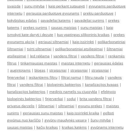
isvaizda
|
sunu mityba
|
kaip perkant sutaupyti
|
gyvunams parduotuve
internetu
|
geriausia parduotuve gyvunams
|
prekiu parduotuve
|
kokybiskas edalas
|
pavadeliai katems
|
pavadeliai sunims
|
prekes
katems
|
prekes sunims
|
sausas maistas
|
sunu maistas
|
kaip
ismokyti kate daryti i dezute
|
kuo ypatingas silikoninis kraikas
|
prekes
gyvunams akcija
|
geriausi siltnamiai
|
kaip issirinkti
|
polikarbonatiniai
šiltnamiai
|
tvirti siltnamiai
|
polikarbonatiniai atsiliepimai
|
šiltnamiai
atsiliepimai
|
led reklama
|
vandens filtrai
|
vandens filtrai
|
renkamės
filtrus
|
tinkamiausias maistas
|
maistas internetu
|
geriausias ėdalas
|
augintojams
|
blogas
|
straipsniai
|
straipsniai
|
straipsniai
|
fejerverkai
|
ieskantiems filtru
|
filtrai namui
|
filtru nauda
|
vandens
filtrai
|
vandens filtrai
|
biologinės bakterijos
|
kanalizacijos kvapas
|
kanalizacijos bakterijos
|
medinis namelis su ciuozykla
|
efektyvio
biologinės bakterijos
|
fejerverkai
|
sodui
|
brita vandens filtrai
|
privatus darzelis
|
šiltnamiai
|
siltnamiai
|
gyvunu prekes
|
maistas
sunims
|
geriausias sunu maistas
|
kaip issirinkti kraika
|
gelbsti
gyvūnus nuo karščio
|
gyvūnų maudynės vasarą
|
šunų mityba
|
sausas maistas
|
kačių kraikas
|
kraikas katėms
|
gyvūnams internetu