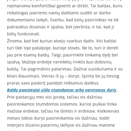
neįmanoma komfortiškai gyventi ar dirbti. Tai baldas, kuris
reikalingas įvairiems namų daiktams sudėti ar darbo
dokumentams laikyti. Svarbu, kad būtų pasirinktas ne tik
patrauklus dizainas ir spalva, bet įvertinta, ir tai, kad ji
būtų funkcionali.
Žinoma, kad bet kuriuo atveju svarbus dydis. Visi baldai
turi tikti toje patalpoje, kurioje stovės. Be to, turi ir derėti
jau prie esamų baldų. Taigi, pasirinkite tinkamą dydį bei
spalvą. Mažoje erdvėje nereikėtų rinktis kuo didesnių
baldų. Tai pagrindinis patarimas. Dažnai susiduriama ir su
kitais klausimais. Vienas iš jų – durys. Spinta be jų tiesiog
praras savo paskirtį paslėpti reikiamus daiktus.
Baldų gamintojai siūlo stumdomas arba varstomas duris
.
Prie pastarųjų mes visi įpratę, tačiau vis dažniau
pasirenkamos stumdomos sistemos, kurios puikiai tinka
mažose erdvėse, tačiau ne išimtis ir erdviose. Kiekvienais
metais tokios durys pasirenkamos vis dažniau, todėl
interjero dizaino patarimų skiltyse vis dažniau matome