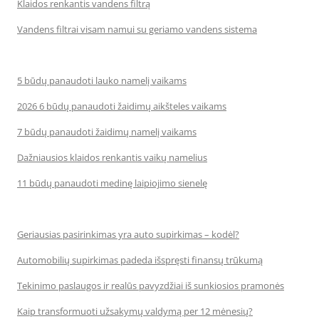
Klaidos renkantis vandens filtrą
Vandens filtrai visam namui su geriamo vandens sistema
5 būdų panaudoti lauko namelį vaikams
2026 6 būdų panaudoti žaidimų aikšteles vaikams
7 būdų panaudoti žaidimų namelį vaikams
Dažniausios klaidos renkantis vaikų namelius
11 būdų panaudoti medinę laipiojimo sienelę
Geriausias pasirinkimas yra auto supirkimas – kodėl?
Automobilių supirkimas padeda išspręsti finansų trūkumą
Tekinimo paslaugos ir realūs pavyzdžiai iš sunkiosios pramonės
Kaip transformuoti užsakymų valdymą per 12 mėnesių?