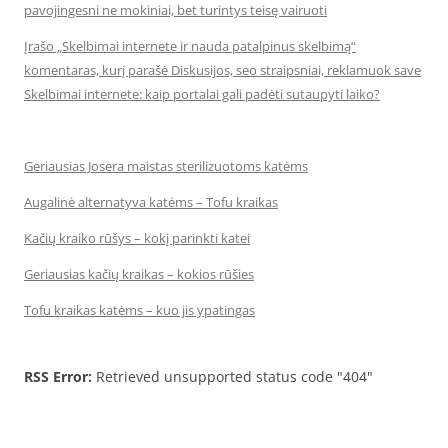
pavojingesni ne mokiniai, bet turintys teisę vairuoti
Įrašo „Skelbimai internete ir nauda patalpinus skelbimą“
komentaras, kurį parašė Diskusijos, seo straipsniai, reklamuok save
Skelbimai internete: kaip portalai gali padėti sutaupyti laiko?
Geriausias Josera maistas sterilizuotoms katėms
Augalinė alternatyva katėms – Tofu kraikas
Kačių kraiko rūšys – kokį parinkti katei
Geriausias kačių kraikas – kokios rūšies
Tofu kraikas katėms – kuo jis ypatingas
RSS Error:
Retrieved unsupported status code "404"