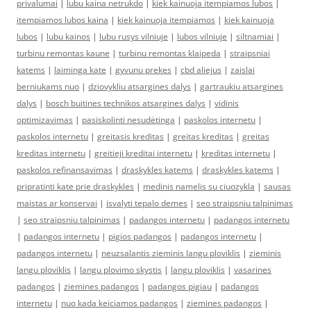
privalumai
|
lubu kaina netrukdo
|
kiek kainuoja itempiamos lubos
|
itempiamos lubos kaina
|
kiek kainuoja itempiamos
|
kiek kainuoja
lubos
|
lubu kainos
|
lubu rusys vilniuje
|
lubos vilniuje
|
siltnamiai
|
turbinu remontas kaune
|
turbinu remontas klaipeda
|
straipsniai
katems
|
laiminga kate
|
gyvunu prekes
|
cbd aliejus
|
zaislai
berniukams nuo
|
dziovykliu atsargines dalys
|
gartraukiu atsargines
dalys
|
bosch buitines technikos atsargines dalys
|
vidinis
optimizavimas
|
pasiskolinti nesudėtinga
|
paskolos internetu
|
paskolos internetu
|
greitasis kreditas
|
greitas kreditas
|
greitas
kreditas internetu
|
greitieji kreditai internetu
|
kreditas internetu
|
paskolos refinansavimas
|
draskykles katems
|
draskykles katems
|
pripratinti kate prie draskykles
|
medinis namelis su ciuozykla
|
sausas
maistas ar konservai
|
isvalyti tepalo demes
|
seo straipsniu talpinimas
|
seo straipsniu talpinimas
|
padangos internetu
|
padangos internetu
|
padangos internetu
|
pigios padangos
|
padangos internetu
|
padangos internetu
|
neuzsalantis zieminis langu ploviklis
|
zieminis
langu ploviklis
|
langu plovimo skystis
|
langu ploviklis
|
vasarines
padangos
|
ziemines padangos
|
padangos pigiau
|
padangos
internetu
|
nuo kada keiciamos padangos
|
ziemines padangos
|