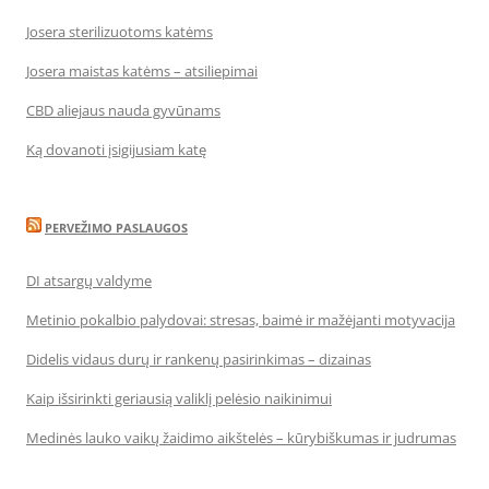
Josera sterilizuotoms katėms
Josera maistas katėms – atsiliepimai
CBD aliejaus nauda gyvūnams
Ką dovanoti įsigijusiam katę
PERVEŽIMO PASLAUGOS
DI atsargų valdyme
Metinio pokalbio palydovai: stresas, baimė ir mažėjanti motyvacija
Didelis vidaus durų ir rankenų pasirinkimas – dizainas
Kaip išsirinkti geriausią valiklį pelėsio naikinimui
Medinės lauko vaikų žaidimo aikštelės – kūrybiškumas ir judrumas