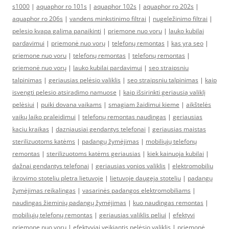
s1000
|
aquaphor ro 101s
|
aquaphor 102s
|
aquaphor ro 202s
|
aquaphor ro 206s
|
vandens minkstinimo filtrai
|
nugeležinimo filtrai
|
pelesio kvapa galima panaikinti
|
priemone nuo voru
|
lauko kubilai
pardavimui
|
priemonė nuo vorų
|
telefonų remontas
|
kas yra seo
|
priemone nuo voru
|
telefonų remontas
|
telefonų remontas
|
priemonė nuo vorų
|
lauko kubilai pardavimui
|
seo straipsniu
talpinimas
|
geriausias pelėsio valiklis
|
seo straipsniu talpinimas
|
kaip
isvengti pelesio atsiradimo namuose
|
kaip išsirinkti geriausią valiklį
pelėsiui
|
puiki dovana vaikams
|
smagiam žaidimui kieme
|
aikštelės
vaikų laiko praleidimui
|
telefonų remontas naudingas
|
geriausias
kaciu kraikas
|
dazniausiai gendantys telefonai
|
geriausias maistas
sterilizuotoms katėms
|
padangų žymėjimas
|
mobiliųjų telefonų
remontas
|
sterilizuotoms katėms geriausias
|
kiek kainuoja kubilai
|
dažnai gendantys telefonai
|
geriausias vonios valiklis
|
elektromobiliu
ikrovimo stoteliu pletra lietuvoje
|
lietuvoje daugeja stoteliu
|
padangų
žymėjimas reikalingas
|
vasarinės padangos elektromobiliams
|
naudingas žieminių padangų žymėjimas
|
kuo naudingas remontas
|
mobiliųjų telefonų remontas
|
geriausias valiklis peliui
|
efektyvi
priemone nuo voru
|
efektyviai veikiantis pelėsio valiklis
|
priemonė