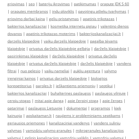
griovimas
|
seo
|
bateriju ikrovimas
|
patikimumas
|
orapute JDK S 60
|
oraputes membranos
|
indu ploviklis
|
pavojingu atlieku tvarkymas
|
griovimo darbai kaina
|
geliu pristatymas
|
apatinis trikotazas
|
bakterijos kanalizacijai
|
kosmetika internetu pigiau
|
valentino dienos
dovanos
|
apatinis trikotazas moterims
|
bakterijoskanalizacijai.lt
|
darzelis klaipedoje
|
vaiku darzelis klaipedoje
|
pagalba tėvams
klaipėdoje
|
privatus darželis klaipėdoje gelbėja
|
darželis klaipėdoje
|
pasirinkimas klaipėdoje
|
darželis klaipėdoje
|
privatus darželis
klaipėdoje
|
privatus darželis klaipėdoje
|
darželis klaipėdoje
|
vandens
filtrai
|
nuo pelesio
|
vaiku nameliai
|
aukliu agentura
|
valymo
irenginiai kainos
|
privatus darzelis klaipedoje
|
biologijos
korepetitorius
|
paroles.lt
|
ieškantiems priemonių
|
septikui
|
bakterijos kanalizacijai
|
buhalterines paslaugos
|
paslaugos vilniuje
|
cerpiu stogas
|
mitai apie dangą
|
apie čerpinį stogą
|
apie čerpes
|
patarimai
|
paslaugos Lietuvoje
|
dokumentai
|
programos
|
kiek
kainuoja
|
apskaitaman.lt
|
naujiems ir probleminiams septikams
|
geriausios priemones
|
kanalizaciniai vandenys
|
vandens suliniu
valymas
|
vamzdziu valymo granules
|
mikrogranules kanalizacijos
valymui
|
gelinis kanalizacijos vamzdziu valiklis
|
vamzdziu valymui
|