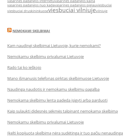
vasarines padangos internetu
vasarines padangos kaina
vasarines padangos nuo kada
vasarines padangos pigiau
viesbuciai
viesbuciai vilniuje
viesbuciai druskininkuose
vilniuje
NEMOKAMI SKELBIMAI
Kam naudingi skelbimai Lietuvoje, kurie nemokami?
Nemokamų skelbimų privalumai Lietuvoje
Rado tai ko ieškojo
Mano išmanusis telefonas pirktas skelbimuose Lietuvoje
Naudinga naudotis ir nemokamų skelbimų pagalba
Nemokama skelbimų lenta padeda įsigyti arba parduoti
Kaip sulaukti didesnės sėkmės talpinant nemokamą skelbimą
Nemokamų skelbimų privalumai Lietuvoje
Įkelti kopijuotą skelbimą nėra sudėtinga ir tuo pačiu nenaudinga