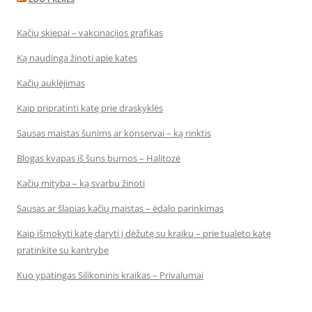
Kačių skiepai – vakcinacijos grafikas
Ką naudinga žinoti apie kates
Kačių auklėjimas
Kaip pripratinti katę prie draskyklės
Sausas maistas šunims ar konservai – ką rinktis
Blogas kvapas iš šuns burnos – Halitozė
Kačių mityba – ką svarbu žinoti
Sausas ar šlapias kačių maistas – ėdalo parinkimas
Kaip išmokyti katę daryti į dėžutę su kraiku – prie tualeto katę
pratinkite su kantrybe
Kuo ypatingas Silikoninis kraikas – Privalumai