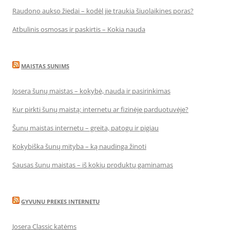
Raudono aukso žiedai – kodėl jie traukia šiuolaikines poras?
Atbulinis osmosas ir paskirtis – Kokia nauda
MAISTAS SUNIMS
Josera šunų maistas – kokybė, nauda ir pasirinkimas
Kur pirkti šunų maistą: internetu ar fizinėje parduotuvėje?
Šunų maistas internetu – greita, patogu ir pigiau
Kokybiška šunų mityba – ką naudinga žinoti
Sausas šunų maistas – iš kokių produktų gaminamas
GYVUNU PREKES INTERNETU
Josera Classic katėms