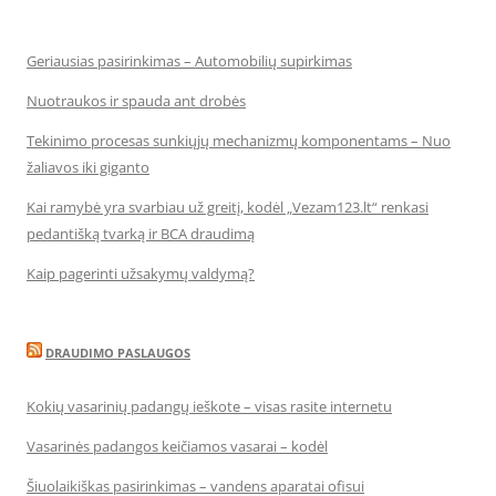
Geriausias pasirinkimas – Automobilių supirkimas
Nuotraukos ir spauda ant drobės
Tekinimo procesas sunkiųjų mechanizmų komponentams – Nuo
žaliavos iki giganto
Kai ramybė yra svarbiau už greitį, kodėl „Vezam123.lt“ renkasi
pedantišką tvarką ir BCA draudimą
Kaip pagerinti užsakymų valdymą?
DRAUDIMO PASLAUGOS
Kokių vasarinių padangų ieškote – visas rasite internetu
Vasarinės padangos keičiamos vasarai – kodėl
Šiuolaikiškas pasirinkimas – vandens aparatai ofisui