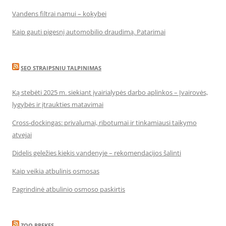
Vandens filtrai namui – kokybei
Kaip gauti pigesnį automobilio draudimą. Patarimai
SEO STRAIPSNIU TALPINIMAS
Ką stebėti 2025 m. siekiant įvairialypės darbo aplinkos – Įvairovės,
lygybės ir įtraukties matavimai
Cross-dockingas: privalumai, ribotumai ir tinkamiausi taikymo
atvejai
Didelis geležies kiekis vandenyje – rekomendacijos šalinti
Kaip veikia atbulinis osmosas
Pagrindinė atbulinio osmoso paskirtis
ZOO PREKES