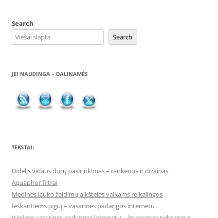
Search
Search
JEI NAUDINGA – DALINAMĖS
TEKSTAI:
Didelis vidaus durų pasirinkimas – rankenos ir dizainas
Aquaphor filtrai
Medinės lauko žaidimų aikštelės vaikams reikalingos
Ieškantiems pigių – vasarinės padangos internetu
Įsigijote vasarines padangas internetu – įmanomas nebrangus