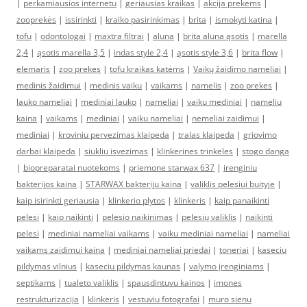
|
perkamiausios internetu
|
geriausias kraikas
|
akcija prekems
|
zooprekės
|
issirinkti
|
kraiko pasirinkimas
|
brita
|
ismokyti katina
|
tofu
|
odontologai
|
maxtra filtrai
|
aluna
|
brita aluna ąsotis
|
marella
2,4
|
ąsotis marella 3,5
|
indas style 2,4
|
ąsotis style 3,6
|
brita flow
|
elemaris
|
zoo prekes
|
tofu kraikas katėms
|
Vaikų žaidimo nameliai
|
medinis žaidimui
|
medinis vaiku
|
vaikams
|
namelis
|
zoo prekes
|
lauko nameliai
|
mediniai lauko
|
nameliai
|
vaiku mediniai
|
nameliu
kaina
|
vaikams
|
mediniai
|
vaiku nameliai
|
nemeliai zaidimui
|
mediniai
|
kroviniu pervezimas klaipeda
|
tralas klaipeda
|
griovimo
darbai klaipeda
|
siukliu isvezimas
|
klinkerines trinkeles
|
stogo danga
|
biopreparatai nuotekoms
|
priemone starwax 637
|
irenginiu
bakterijos kaina
|
STARWAX bakteriju kaina
|
valiklis pelesiui buityje
|
kaip isirinkti geriausia
|
klinkerio plytos
|
klinkeris
|
kaip panaikinti
pelesi
|
kaip naikinti
|
pelesio naikinimas
|
pelesių valiklis
|
naikinti
pelesi
|
mediniai nameliai vaikams
|
vaiku mediniai nameliai
|
nameliai
vaikams zaidimui kaina
|
mediniai nameliai priedai
|
toneriai
|
kaseciu
pildymas vilnius
|
kaseciu pildymas kaunas
|
valymo įrenginiams
|
septikams
|
tualeto valiklis
|
spausdintuvu kainos
|
imones
restrukturizacija
|
klinkeris
|
vestuviu fotografai
|
muro sienu