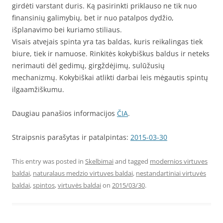
girdėti varstant duris. Ką pasirinkti priklauso ne tik nuo
finansinių galimybių, bet ir nuo patalpos dydžio,
išplanavimo bei kuriamo stiliaus.
Visais atvejais spinta yra tas baldas, kuris reikalingas tiek
biure, tiek ir namuose. Rinkitės kokybiškus baldus ir neteks
nerimauti dėl gedimų, girgždėjimų, sulūžusių
mechanizmų. Kokybiškai atlikti darbai leis mėgautis spintų
ilgaamžiškumu.
Daugiau panašios informacijos
ČIA
.
Straipsnis parašytas ir patalpintas:
2015-03-30
This entry was posted in
Skelbimai
and tagged
modernios virtuves
baldai
,
naturalaus medzio virtuves baldai
,
nestandartiniai virtuvės
baldai
,
spintos
,
virtuvės baldai
on
2015/03/30
.