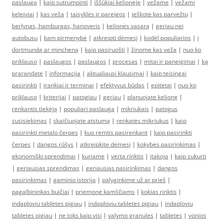
paslauga
|
kaip sutrumpinti
|
iššūkiai kelionėje
|
vežame
|
vežami
keleiviai
|
kas veža
|
taisyklės ir pareigos
|
ieškote kas parvežtų
|
berlynas, hamburgas, hanoveris
|
kelionės vasarą
|
geriau nei
autobusu
|
kam pirmenybė
|
atkreipti dėmesį
|
kodėl populiarios
|
į
dortmundą ar mincheną
|
kaip pasiruošti
|
žinome kas veža
|
nuo ko
priklauso
|
paslaugos
|
paslaugos
|
procesas
|
mitai ir paneigimai
|
ką
prarandate
|
informacija
|
aktualiausi klausimai
|
kaip teisingai
pasirinkti
|
įrankiai ir terminai
|
efektyvus būdas
|
epitetai
|
nuo ko
priklauso
|
kriterijai
|
patogiau
|
geriau
|
planuojate kelionę
|
renkantis tiekėją
|
populiari paslauga
|
mikriukais
|
patogus
susisiekimas
|
skaičiuojate atstumą
|
renkatės mikriukus
|
kaip
pasirinkti metalo čerpes
|
kuo remtis pasirenkant
|
kaip pasirinkti
čerpes
|
dangos rūšys
|
atkreipkite dėmesį
|
kokybės pasirinkimas
|
ekonomiški sprendimai
|
kuriame
|
verta rinktis
|
įtakoja
|
kaip sukurti
|
geriausias sprendimas
|
geriausias pasirinkimas
|
dangos
pasirinkimas
|
gaminio istorija
|
palyginkime už ar prieš
|
pagalbininkas buičiai
|
priemonė kamščiams
|
kokias rinktis
|
indaploviu tabletes pigiau
|
indaploviu tabletes pigiau
|
indaploviu
tabletes pigiau
|
ne toks kaip visi
|
valymo granules
|
tabletes
|
vonios