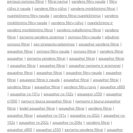
geriausi osmoso filtrai
|
filtrai namui
|
vandens filtrų nauda
|
filtrų
rūšys ir nauda
|
vandens filtrų rūšys
|
vandens minkštinimo filtrai
|
nugeležinimo filtrų nauda
|
vandens filtrai nugeležinimui
|
vandens
minkštinimo filtrų nauda
|
vandens filtrų rūšys
|
nugeležinimo ir
vandens monkštinimo filtrai
|
vandens nukalkinimo filtrai
|
vandens
filtrai
|
geriamo vandens sistemos
|
osmoso filtrų nauda
|
atbulinio
osmoso filtrai
|
seo straipsniu talpinimas
|
aquaphor vandens filtrai
|
aquaphor filtrai
|
osmoso filtrų nauda
|
osmoso filtrai
|
vandens filtrai
aquaphor
|
geriamo vandens filtrai
|
aquaphor filtrai
|
aquaphor filtrai
|
aquaphor filtrai
|
aquaphor filtrai
|
aquaphor namams ir pramonei
|
aquaphor filtrai
|
aquaphor filtrai
|
aquaphor filtrų nauda
|
aquaphor
filtrai
|
aquapgor filtrai ir nauda
|
aquaphor filtrai
|
aquaphor filtrai
|
vandens filtrai
|
aquaphor filtrai
|
vandens filtru rusys
|
aquaphor s800
|
aquaphor ro-101s
|
aquaphor ro-102s
|
aquapgor s550
|
aquaphor
s1000
|
namui ir biurui aquaphor filtrai
|
namams ir biurui aquaphor
filtrai
|
kodel aquaphor filtrai
|
aquaphor filtrai
|
vandens filtrai
|
aquaphor filtrai
|
aquaphor ro-101s
|
aquaphor ro-202s
|
aquaphor ro-
102s
|
aquaphor ro-202s
|
aquaphor ro-206s
|
vandens filtrai
|
aquaphor s800
|
aquaphor s550
|
geriamo vandens filtrai
|
aquaphor