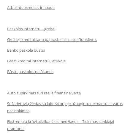
Atbulinis osmosas ir nauda
Paskolos internetu – greitai
Greitieji kreditai tapo paprastesni su skaičiuoklėmis
Banko paskola būstui
Greiti kreditai internetu Lietuvoje
Būsto paskolos palūkanos
Auto supirkimas turi realią finansinę vertę
Sužadėtuvių žiedas su laboratorijoje užaugintu deimantu – tvarus
pasirinkimas
Ekstremalų krūvį atlaikančios medžiagos – Tiekimas sunkiajai
pramonei