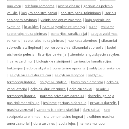
nuo vorų
|
telefonų remontas
|
josera classic
|
geriausias pelesio
valiklis
|
kas yra seo straipsniai
|
seo straipsniu talpinimas
|
isorinis
seo optimizavimas
|
vidinis seo optimizavimas
|
kaip optimizuoti
svetaine
|
kriaukles
|
namu apyvokos reikmenys
|
buitis
|
vaikams
|
seo straipsniu talpinimas
|
bakterijos kanalizacijai
|
saugus zaidimas
vaikams
|
seo straipsniu talpinimas
|
nuo kada ziemines
|
siltnamiai
stipruolis atsiliepimai
|
polikarbonatiniai šiltnamiai stipruolis
|
kodel
atsiranda pelesis
|
listerijos bakterija
|
zieminio langu skyscio savybes
|
vaiku zaidimui
|
bioloģiskie risinājumi
|
geriausios kanalizacijos
bakterijos
|
adblue skystis
|
buhalterine apskaita
|
saldytuvu rankenos
|
saldytuvu saldikliu stalciai
|
saldytuvu lentynos
|
saldytuvu
termoreguliatoriai
|
saldytuvu stalciai
|
kaitinimo elementai
|
orkaiciu
ventiliatoriai
|
orkaiciu duru tarpines
|
orkaiciu stiklai
|
orkaiciu
termoreguliatoriai
|
parama privaciam darzeliui
|
darzeliai gelbeja
|
pasirinkimas vilniuje
|
ieskome geriausio darzelio
|
privatus darzelis
|
masinu voztuvai
|
vandens isleidimo siurbliai
|
duru stiklai
|
seo
straipsniu talpinimas
|
skalbimo masinu bugnai
|
skalbimo masinu
amortizatoriai
|
duru tarpines
|
cbd aliejus
|
itempiamu lubu