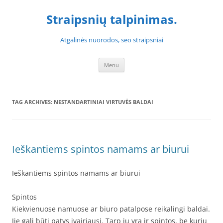
Skip
to
Straipsnių talpinimas.
content
Atgalinės nuorodos, seo straipsniai
Menu
TAG ARCHIVES:
NESTANDARTINIAI VIRTUVĖS BALDAI
Ieškantiems spintos namams ar biurui
Ieškantiems spintos namams ar biurui
Spintos
Kiekvienuose namuose ar biuro patalpose reikalingi baldai.
Jie gali būti patys įvairiausi. Tarp jų yra ir spintos, be kurių