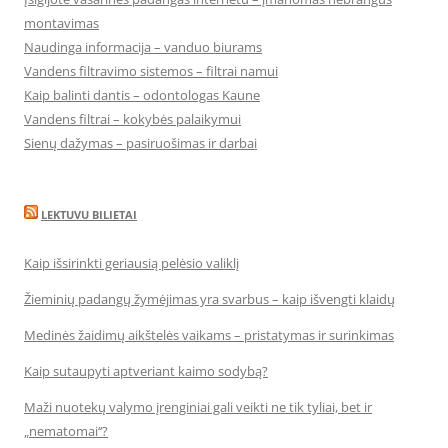
montavimas
Naudinga informacija – vanduo biurams
Vandens filtravimo sistemos – filtrai namui
Kaip balinti dantis – odontologas Kaune
Vandens filtrai – kokybės palaikymui
Sienų dažymas – pasiruošimas ir darbai
LEKTUVU BILIETAI
Kaip išsirinkti geriausią pelėsio valiklį
Žieminių padangų žymėjimas yra svarbus – kaip išvengti klaidų
Medinės žaidimų aikštelės vaikams – pristatymas ir surinkimas
Kaip sutaupyti aptveriant kaimo sodybą?
Maži nuotekų valymo įrenginiai gali veikti ne tik tyliai, bet ir
„nematomai‘‘?