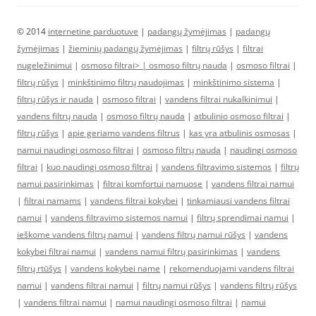
© 2014
internetine parduotuve
|
padangų žymėjimas
|
padangų
žymėjimas
|
žieminių padangų žymėjimas
|
filtrų rūšys
|
filtrai
nugeležinimui
|
osmoso filtrai> |
osmoso filtrų nauda
|
osmoso filtrai
|
filtrų rūšys
|
minkštinimo filtrų naudojimas
|
minkštinimo sistema
|
filtrų rūšys ir nauda
|
osmoso filtrai
|
vandens filtrai nukalkinimui
|
vandens filtrų nauda
|
osmoso filtrų nauda
|
atbulinio osmoso filtrai
|
filtrų rūšys
|
apie geriamo vandens filtrus
|
kas yra atbulinis osmosas
|
namui naudingi osmoso filtrai
|
osmoso filtrų nauda
|
naudingi osmoso
filtrai
|
kuo naudingi osmoso filtrai
|
vandens filtravimo sistemos
|
filtrų
namui pasirinkimas
|
filtrai komfortui namuose
|
vandens filtrai namui
|
filtrai namams
|
vandens filtrai kokybei
|
tinkamiausi vandens filtrai
namui
|
vandens filtravimo sistemos namui
|
filtrų sprendimai namui
|
ieškome vandens filtrų namui
|
vandens filtrų namui rūšys
|
vandens
kokybei filtrai namui
|
vandens namui filtrų pasirinkimas
|
vandens
filtrų rtūšys
|
vandens kokybei name
|
rekomenduojami vandens filtrai
namui
|
vandens filtrai namui
|
filtrų namui rūšys
|
vandens filtrų rūšys
|
vandens filtrai namui
|
namui naudingi osmoso filtrai
|
namui