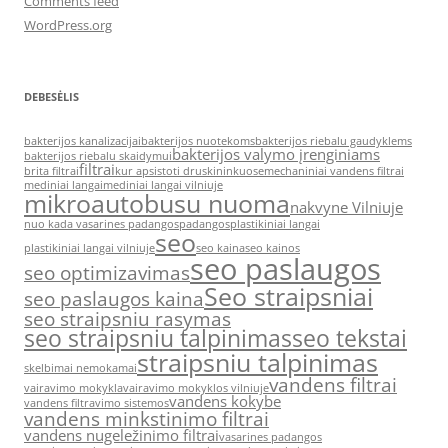
Comments feed
WordPress.org
DEBESĖLIS
bakterijos kanalizacijai
bakterijos nuotekoms
bakterijos riebalu gaudyklems
bakterijos valymo įrenginiams
bakterijos riebalu skaidymui
filtrai
brita filtrai
kur apsistoti druskininkuose
mechaniniai vandens filtrai
mediniai langai
mediniai langai vilniuje
mikroautobusu nuoma
nakvyne Vilniuje
nuo kada vasarines padangos
padangos
plastikiniai langai
seo
plastikiniai langai vilniuje
seo kaina
seo kainos
seo paslaugos
seo optimizavimas
Seo straipsniai
seo paslaugos kaina
seo straipsniu rasymas
seo straipsniu talpinimas
seo tekstai
straipsniu talpinimas
skelbimai nemokamai
vandens filtrai
vairavimo mokykla
vairavimo mokyklos vilniuje
vandens kokybe
vandens filtravimo sistemos
vandens minkstinimo filtrai
vandens nugeležinimo filtrai
vasarines padangos