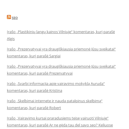
SEO
Įrašo „Plastikinių langų kainos Vilniuje“ komentaras, kurį parašė
Algis
Įrašo „Prezervatyvai yra draugiškiausia priemonė Jūsų sveikatai“
komentaras, kurį parašė Sargiai
Įrašo „Prezervatyvai yra draugiškiausia priemonė Jūsų sveikatai“
komentaras, kurį parašė Prezervatyvai
Įrašo „Svarbi informacija apie vairavimo mokyklą Auruda“
komentaras, kurį parašė Kristina
Įrašo „Skelbimai internete ir nauda patalpinus skelbimą“
komentaras, kurį parašė Robert
Įrašo „Vairavimo kursai praradusiems teisę vairuoti Vilniuje“
komentaras, kurį parašė Ar ne gėda tau del savo seo? Keliuose