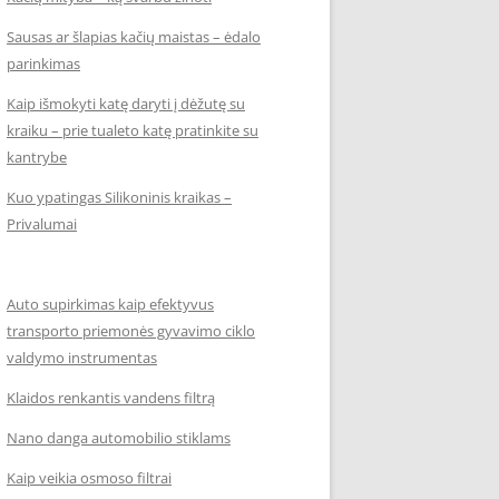
Sausas ar šlapias kačių maistas – ėdalo
parinkimas
Kaip išmokyti katę daryti į dėžutę su
kraiku – prie tualeto katę pratinkite su
kantrybe
Kuo ypatingas Silikoninis kraikas –
Privalumai
Auto supirkimas kaip efektyvus
transporto priemonės gyvavimo ciklo
valdymo instrumentas
Klaidos renkantis vandens filtrą
Nano danga automobilio stiklams
Kaip veikia osmoso filtrai