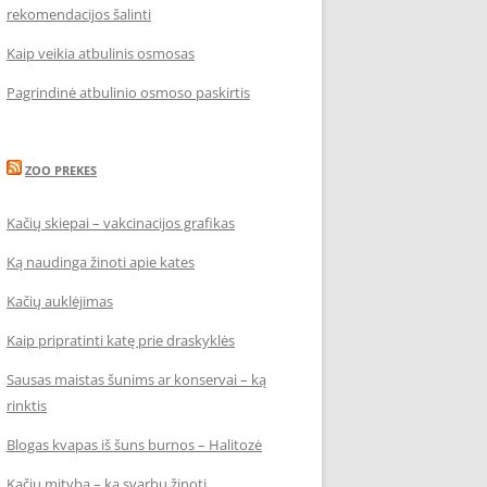
rekomendacijos šalinti
Kaip veikia atbulinis osmosas
Pagrindinė atbulinio osmoso paskirtis
ZOO PREKES
Kačių skiepai – vakcinacijos grafikas
Ką naudinga žinoti apie kates
Kačių auklėjimas
Kaip pripratinti katę prie draskyklės
Sausas maistas šunims ar konservai – ką
rinktis
Blogas kvapas iš šuns burnos – Halitozė
Kačių mityba – ką svarbu žinoti