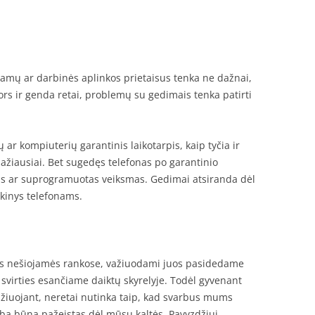
 namų ar darbinės aplinkos prietaisus tenka ne dažnai,
ors ir genda retai, problemų su gedimais tenka patirti
ų ar kompiuterių garantinis laikotarpis, kaip tyčia ir
ažiausiai. Bet sugedęs telefonas po garantinio
as ar suprogramuotas veiksmas. Gedimai atsiranda dėl
škinys telefonams.
us nešiojamės rankose, važiuodami juos pasidedame
 svirties esančiame daiktų skyrelyje. Todėl gyvenant
ažiuojant, neretai nutinka taip, kad svarbus mums
rba būna pažeistas dėl mūsų kaltės. Pavyzdžiui,