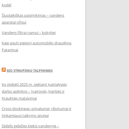
kodėl
Šiuolaikiškas pasirinkimas – vandens
aparatai ofisui
Vandens filtrai namui – kokybei
Kaip gauti pigesnį automobilio draudimą.
Patarimai
SEO STRAIPSNIU TALPINIMAS
Ką stebėti 2025 m. siekiant įvairialypės
darbo aplinkos – Įvairovės, lygybės ir
įtraukties matavimai
Cross-dockingas: privalumai, ribotumai ir
tinkamiausi taikymo atvejai
Didelis geležies kiekis vandenyje –