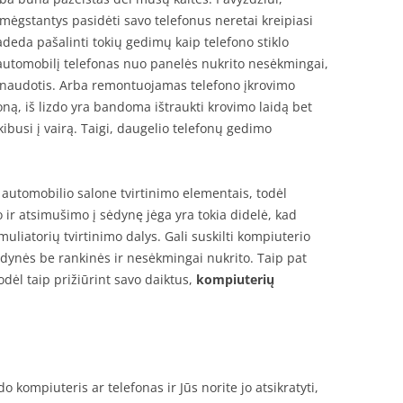
mėgstantys pasidėti savo telefonus neretai kreipiasi
deda pašalinti tokių gedimų kaip telefono stiklo
automobilį telefonas nuo panelės nukrito nesėkmingai,
uo naudotis. Arba remontuojamas telefono įkrovimo
foną, iš lizdo yra bandoma ištraukti krovimo laidą bet
kibusi į vairą. Taigi, daugelio telefonų gedimo
a automobilio salone tvirtinimo elementais, todėl
o ir atsimušimo į sėdynę jėga yra tokia didelė, kad
liatorių tvirtinimo dalys. Gali suskilti kompiuterio
ėdynės be rankinės ir nesėkmingai nukrito. Taip pat
odėl taip prižiūrint savo daiktus,
kompiuterių
o kompiuteris ar telefonas ir Jūs norite jo atsikratyti,