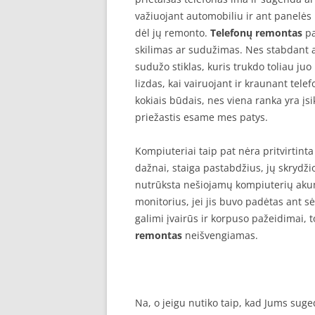
važiuojant automobiliu ir ant panelės 
dėl jų remonto.
Telefonų remontas
pa
skilimas ar sudužimas. Nes stabdant 
sudužo stiklas, kuris trukdo toliau j
lizdas, kai vairuojant ir kraunant tele
kokiais būdais, nes viena ranka yra įsi
priežastis esame mes patys.
Kompiuteriai taip pat nėra pritvirtint
dažnai, staiga pastabdžius, jų skrydži
nutrūksta nešiojamų kompiuterių akumu
monitorius, jei jis buvo padėtas ant s
galimi įvairūs ir korpuso pažeidimai, t
remontas
neišvengiamas.
Na, o jeigu nutiko taip, kad Jums suged