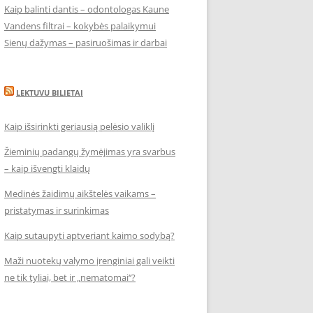
Kaip balinti dantis – odontologas Kaune
Vandens filtrai – kokybės palaikymui
Sienų dažymas – pasiruošimas ir darbai
LEKTUVU BILIETAI
Kaip išsirinkti geriausią pelėsio valiklį
Žieminių padangų žymėjimas yra svarbus
– kaip išvengti klaidų
Medinės žaidimų aikštelės vaikams –
pristatymas ir surinkimas
Kaip sutaupyti aptveriant kaimo sodybą?
Maži nuotekų valymo įrenginiai gali veikti
ne tik tyliai, bet ir „nematomai‘‘?