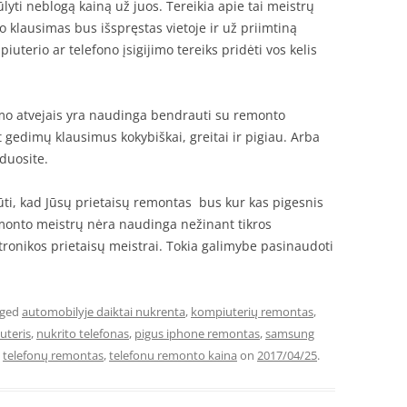
ūlyti neblogą kainą už juos. Tereikia apie tai meistrų
o klausimas bus išspręstas vietoje ir už priimtiną
piuterio ar telefono įsigijimo tereiks pridėti vos kelis
imo atvejais yra naudinga bendrauti su remonto
 gedimų klausimus kokybiškai, greitai ir pigiau. Arba
duosite.
 būti, kad Jūsų prietaisų remontas bus kur kas pigesnis
emonto meistrų nėra naudinga nežinant tikros
lektronikos prietaisų meistrai. Tokia galimybe pasinaudoti
gged
automobilyje daiktai nukrenta
,
kompiuterių remontas
,
uteris
,
nukrito telefonas
,
pigus iphone remontas
,
samsung
,
telefonų remontas
,
telefonu remonto kaina
on
2017/04/25
.