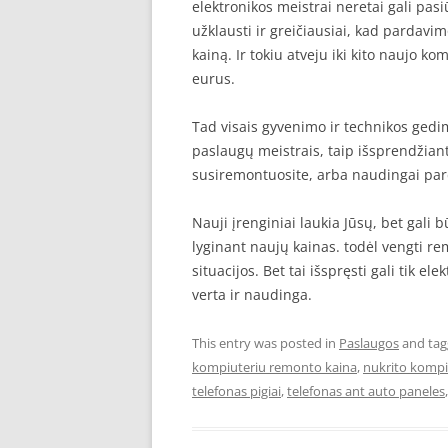
elektronikos meistrai neretai gali pasi
užklausti ir greičiausiai, kad pardavim
kainą. Ir tokiu atveju iki kito naujo kom
eurus.
Tad visais gyvenimo ir technikos ged
paslaugų meistrais, taip išsprendžiant
susiremontuosite, arba naudingai par
Nauji įrenginiai laukia Jūsų, bet gali
lyginant naujų kainas. todėl vengti r
situacijos. Bet tai išspręsti gali tik e
verta ir naudinga.
This entry was posted in
Paslaugos
and ta
kompiuteriu remonto kaina
,
nukrito kompi
telefonas pigiai
,
telefonas ant auto paneles