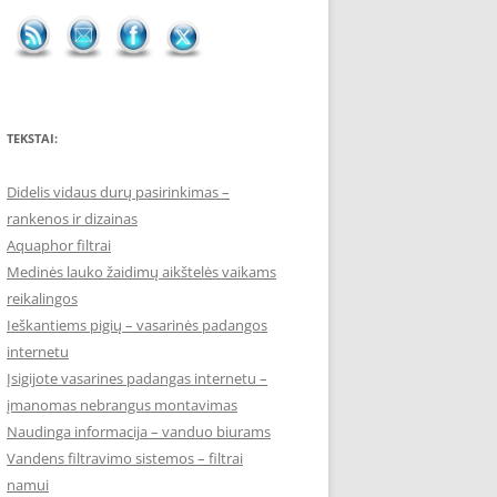
TEKSTAI:
Didelis vidaus durų pasirinkimas –
rankenos ir dizainas
Aquaphor filtrai
Medinės lauko žaidimų aikštelės vaikams
reikalingos
Ieškantiems pigių – vasarinės padangos
internetu
Įsigijote vasarines padangas internetu –
įmanomas nebrangus montavimas
Naudinga informacija – vanduo biurams
Vandens filtravimo sistemos – filtrai
namui