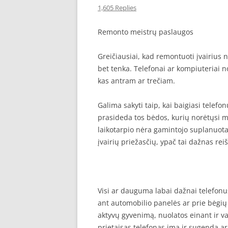
1,605 Replies
SEO STRAIPSNIU TALPINIMAS
Remonto meistrų paslaugos
SEO STRAIPSNIU TALPINIMAS
Greičiausiai, kad remontuoti įvairius
bet tenka. Telefonai ar kompiuteriai n
kas antram ar trečiam.
Galima sakyti taip, kai baigiasi telefon
prasideda tos bėdos, kurių norėtųsi m
laikotarpio nėra gamintojo suplanuot
įvairių priežasčių, ypač tai dažnas rei
Visi ar dauguma labai dažnai telefon
ant automobilio panelės ar prie bėgių
aktyvų gyvenimą, nuolatos einant ir v
prietaisas telefonas ima ir sugenda a