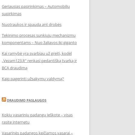
Geriausias pasirinkimas – Automobilių
supirkimas
Nuotraukos ir spauda ant drobės
Tekinimo procesas sunkiųjų mechanizmų
komponentams – Nuo žaliavos iki giganto
Kai ramybė yra svarbiau už greitį, kodėl
„Vezam123.lt“ renkasi pedantišką tvarką ir
BCA draudimą
Kaip pagerinti užsakymų valdymą?
DRAUDIMO PASLAUGOS
Kokių vasarinių padangų ieškote – visas
rasite internetu
Vasarinės padangos keičiamos vasarai –