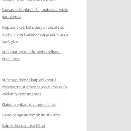
Sausas ar šlapias kačių maistas – ėdalo
parinkimas
Kaip išmokyti katę daryti į dėžutę su
kraiku – prie tualeto katę pratinkite su
kantrybe
Kuo ypatingas Silikoninis kraikas –
Privalumai
Auto supirkimas kaip efektyvus
transporto priemonės gyvavimo ciklo
valdymo instrumentas
Klaidos renkantis vandens filtrą
Nano danga automobilio stiklams
Kaip veikia osmoso filtrai