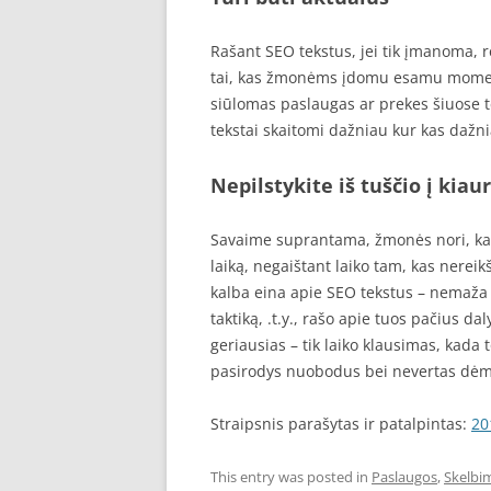
Rašant SEO tekstus, jei tik įmanoma, rei
tai, kas žmonėms įdomu esamu momentu,
siūlomas paslaugas ar prekes šiuose te
tekstai skaitomi dažniau kur kas dažni
Nepilstykite iš tuščio į kiau
Savaime suprantama, žmonės nori, k
laiką, negaištant laiko tam, kas nereik
kalba eina apie SEO tekstus – nemaža d
taktiką, .t.y., rašo apie tuos pačius da
geriausias – tik laiko klausimas, kada 
pasirodys nuobodus bei nevertas dėm
Straipsnis parašytas ir patalpintas:
20
This entry was posted in
Paslaugos
,
Skelbi