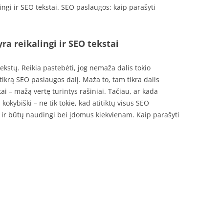
ngi ir SEO tekstai. SEO paslaugos: kaip parašyti
a reikalingi ir SEO tekstai
kstų. Reikia pastebėti, jog nemaža dalis tokio
tikrą SEO paslaugos dalį. Maža to, tam tikra dalis
ai – mažą vertę turintys rašiniai. Tačiau, ar kada
 kokybiški – ne tik tokie, kad atitiktų visus SEO
t ir būtų naudingi bei įdomus kiekvienam. Kaip parašyti