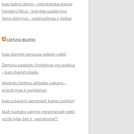
Kaip balinti dantis – odontologas Kaune
Vandens filtrai – kokybės palaikymui
Sienų dažymas – pasiruošimas ir darbai
LEKTUVU BILIETAI
Kaip išsirinkti geriausią pelėsio valiklį
Žieminių padangų žymėjimas yra svarbus
– kaip išvengti klaidų
Medinės žaidimų aikštelės vaikams –
pristatymas ir surinkimas
Kaip sutaupyti aptveriant kaimo sodybą?
Maži nuotekų valymo įrenginiai gali veikti
ne tik tyliai, bet ir „nematomai‘‘?