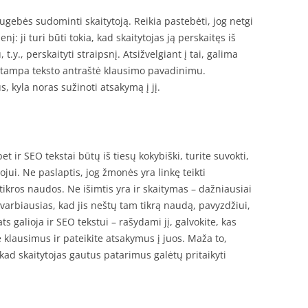
sugebės sudominti skaitytoją. Reikia pastebėti, jog netgi
į: ji turi būti tokia, kad skaitytojas ją perskaitęs iš
t.y., perskaityti straipsnį. Atsižvelgiant į tai, galima
u tampa teksto antraštė klausimo pavadinimu.
 kyla noras sužinoti atsakymą į jį.
bet ir SEO tekstai būtų iš tiesų kokybiški, turite suvokti,
ojui. Ne paslaptis, jog žmonės yra linkę teikti
tikros naudos. Ne išimtis yra ir skaitymas – dažniausiai
varbiausias, kad jis neštų tam tikrą naudą, pavyzdžiui,
s galioja ir SEO tekstui – rašydami jį, galvokite, kas
e klausimus ir pateikite atsakymus į juos. Maža to,
 kad skaitytojas gautus patarimus galėtų pritaikyti