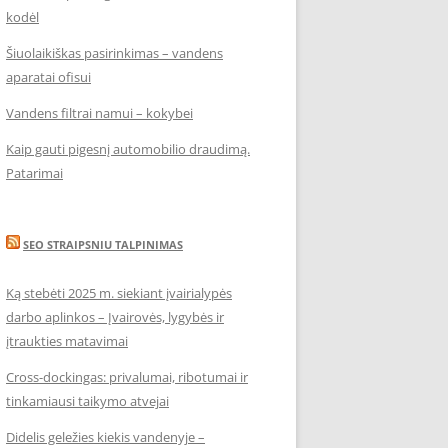
kodėl
Šiuolaikiškas pasirinkimas – vandens
aparatai ofisui
Vandens filtrai namui – kokybei
Kaip gauti pigesnį automobilio draudimą.
Patarimai
SEO STRAIPSNIU TALPINIMAS
Ką stebėti 2025 m. siekiant įvairialypės
darbo aplinkos – Įvairovės, lygybės ir
įtraukties matavimai
Cross-dockingas: privalumai, ribotumai ir
tinkamiausi taikymo atvejai
Didelis geležies kiekis vandenyje –