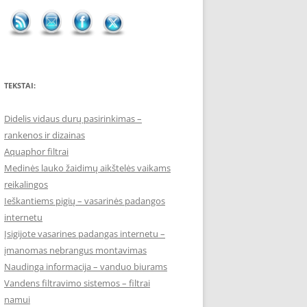
TEKSTAI:
Didelis vidaus durų pasirinkimas –
rankenos ir dizainas
Aquaphor filtrai
Medinės lauko žaidimų aikštelės vaikams
reikalingos
Ieškantiems pigių – vasarinės padangos
internetu
Įsigijote vasarines padangas internetu –
įmanomas nebrangus montavimas
Naudinga informacija – vanduo biurams
Vandens filtravimo sistemos – filtrai
namui