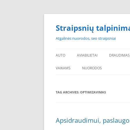
Skip
to
content
Straipsnių talpinim
Atgalinės nuorodos, seo straipsniai
AUTO
AVIABILIETAI
DRAUDIMAS
VAIKAMS
NUORODOS
POPULIARIAUSI
TAG ARCHIVES:
OPTIMIZAVIMAS
PADANGOS PIGIAU
PERKU PADANGAS
NAUJOS PADANGOS
Apsidraudimui, paslaugom
PIGIOS PADANGOS