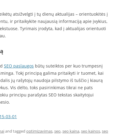
kėtų atsižvelgti į tų dienų aktualijas – orientuokitės į
 ir pritaikykite naujausią informaciją apie įvykius,
kstuose. Tyrimais įrodyta, kad į aktualijas orientuoti
au.
rą
ad
SEO paslaugos
būtų suteiktos per kuo trumpesnį
šminga. Tokį principą galima pritaikyti ir tuomet, kai
alis jų rašytojų naudoja pilstymo iš tuščio į kiaurą
lykus. Vis dėlto, toks pasirinkimas tikrai ne pats
tokiu principu parašytas SEO tekstas skaitytojui
esio.
15-03-01
mai
and tagged
optimizavimas
,
seo
,
seo kaina
,
seo kainos
,
seo