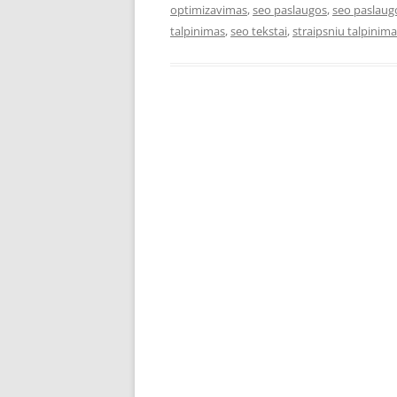
optimizavimas
,
seo paslaugos
,
seo paslaug
talpinimas
,
seo tekstai
,
straipsniu talpinim