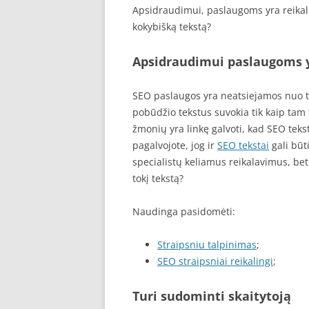
Apsidraudimui, paslaugoms yra reikali
SEO STRAIPSNIU TALPINIMAS
kokybišką tekstą?
SEO STRAIPSNIU TALPINIMAS
Apsidraudimui paslaugoms yr
SEO paslaugos yra neatsiejamos nuo te
pobūdžio tekstus suvokia tik kaip tam 
žmonių yra linkę galvoti, kad SEO tekst
pagalvojote, jog ir
SEO tekstai
gali būti
specialistų keliamus reikalavimus, be
tokį tekstą?
Naudinga pasidomėti:
Straipsniu talpinimas
;
SEO straipsniai reikalingi
;
Turi sudominti skaitytoją