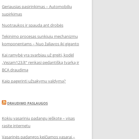
Geriausias pasirinkimas – Automobilių
supirkimas
Nuotraukos ir spauda ant drobės
Tekinimo procesas sunkiųjų mechanizmų
komponentams – Nuo žaliavos iki giganto
Kai ramybė yra svarbiau už greitį, kodėl
„Vezam123.lt“ renkasi pedantišką tvarką ir
BCA draudimą
Kaip pagerinti užsakymų valdymą?
DRAUDIMO PASLAUGOS
Kokių vasarinių padangų ieškote – visas
rasite internetu
Vasarinės padangos keičiamos vasarai –