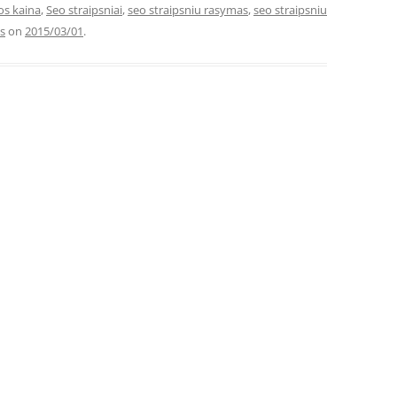
os kaina
,
Seo straipsniai
,
seo straipsniu rasymas
,
seo straipsniu
as
on
2015/03/01
.