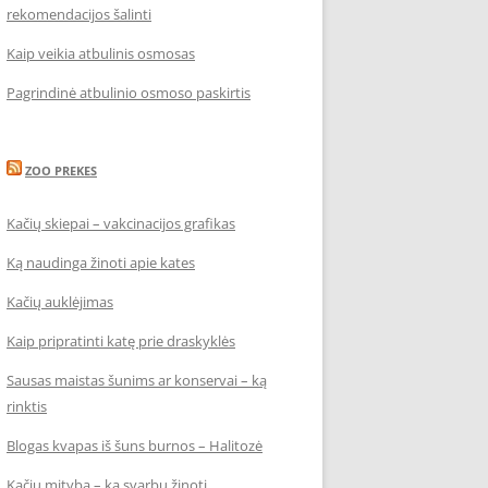
rekomendacijos šalinti
Kaip veikia atbulinis osmosas
Pagrindinė atbulinio osmoso paskirtis
ZOO PREKES
Kačių skiepai – vakcinacijos grafikas
Ką naudinga žinoti apie kates
Kačių auklėjimas
Kaip pripratinti katę prie draskyklės
Sausas maistas šunims ar konservai – ką
rinktis
Blogas kvapas iš šuns burnos – Halitozė
Kačių mityba – ką svarbu žinoti