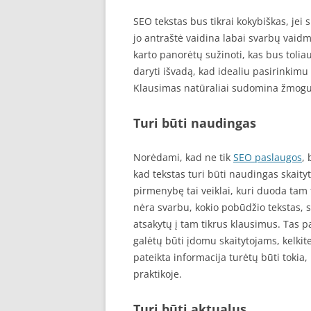
SEO tekstas bus tikrai kokybiškas, jei 
jo antraštė vaidina labai svarbų vaidmen
karto panorėtų sužinoti, kas bus toliau, 
daryti išvadą, kad idealiu pasirinkim
Klausimas natūraliai sudomina žmogus,
Turi būti naudingas
Norėdami, kad ne tik
SEO paslaugos
, 
kad tekstas turi būti naudingas skaityt
pirmenybę tai veiklai, kuri duoda tam 
nėra svarbu, kokio pobūdžio tekstas, s
atsakytų į tam tikrus klausimus. Tas pat
galėtų būti įdomu skaitytojams, kelkit
pateikta informacija turėtų būti tokia,
praktikoje.
Turi būti aktualus