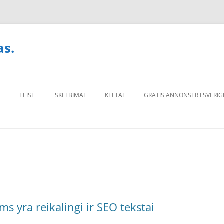
as.
TEISĖ
SKELBIMAI
KELTAI
GRATIS ANNONSER I SVERIG
s yra reikalingi ir SEO tekstai