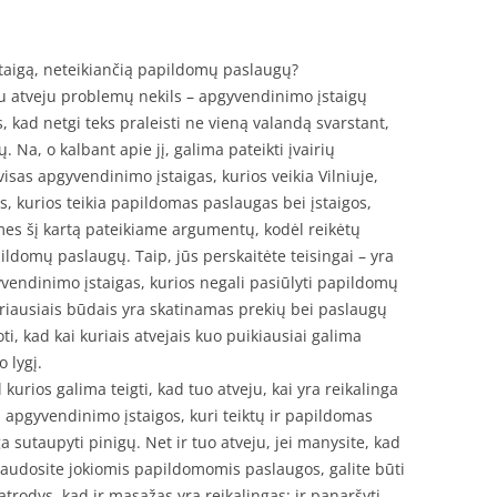
įstaigą, neteikiančią papildomų paslaugų?
iu atveju problemų nekils – apgyvendinimo įstaigų
, kad netgi teks praleisti ne vieną valandą svarstant,
. Na, o kalbant apie jį, galima pateikti įvairių
visas apgyvendinimo įstaigas, kurios veikia Vilniuje,
gos, kurios teikia papildomas paslaugas bei įstaigos,
 mes šį kartą pateikiame argumentų, kodėl reikėtų
apildomų paslaugų. Taip, jūs perskaitėte teisingai – yra
gyvendinimo įstaigas, kurios negali pasiūlyti papildomų
airiausiais būdais yra skatinamas prekių bei paslaugų
ti, kad kai kuriais atvejais kuo puikiausiai galima
 lygį.
kurios galima teigti, kad tuo atveju, kai yra reikalinga
os apgyvendinimo įstaigos, kuri teiktų ir papildomas
a sutaupyti pinigų. Net ir tuo atveju, jei manysite, kad
naudosite jokiomis papildomomis paslaugos, galite būti
, atrodys, kad ir masažas yra reikalingas; ir panaršyti