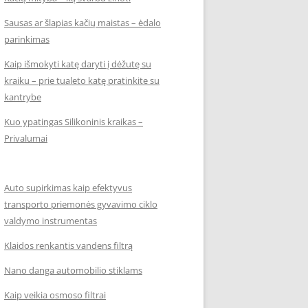
Sausas ar šlapias kačių maistas – ėdalo
parinkimas
Kaip išmokyti katę daryti į dėžutę su
kraiku – prie tualeto katę pratinkite su
kantrybe
Kuo ypatingas Silikoninis kraikas –
Privalumai
Auto supirkimas kaip efektyvus
transporto priemonės gyvavimo ciklo
valdymo instrumentas
Klaidos renkantis vandens filtrą
Nano danga automobilio stiklams
Kaip veikia osmoso filtrai