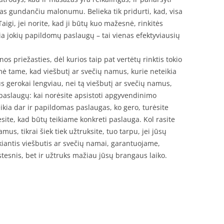
 tas gundančiu malonumu. Belieka tik pridurti, kad, visa
aigi, jei norite, kad ji būtų kuo mažesnė, rinkitės
ia jokių papildomų paslaugų – tai vienas efektyviausių
s priežasties, dėl kurios taip pat vertėtų rinktis tokio
ė tame, kad viešbutį ar svečių namus, kurie neteikia
s gerokai lengviau, nei tą viešbutį ar svečių namus,
ų paslaugų: kai norėsite apsistoti apgyvendinimo
eikia dar ir papildomas paslaugas, ko gero, turėsite
ėsite, kad būtų teikiame konkreti paslauga. Kol rasite
amus, tikrai šiek tiek užtruksite, tuo tarpu, jei jūsų
iantis viešbutis ar svečių namai, garantuojame,
tesnis, bet ir užtruks mažiau jūsų brangaus laiko.