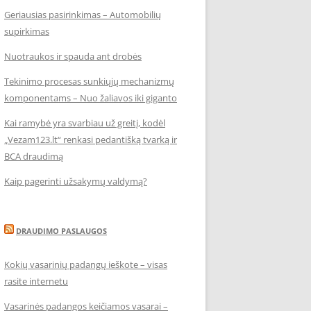
Geriausias pasirinkimas – Automobilių
supirkimas
Nuotraukos ir spauda ant drobės
Tekinimo procesas sunkiųjų mechanizmų
komponentams – Nuo žaliavos iki giganto
Kai ramybė yra svarbiau už greitį, kodėl
„Vezam123.lt“ renkasi pedantišką tvarką ir
BCA draudimą
Kaip pagerinti užsakymų valdymą?
DRAUDIMO PASLAUGOS
Kokių vasarinių padangų ieškote – visas
rasite internetu
Vasarinės padangos keičiamos vasarai –