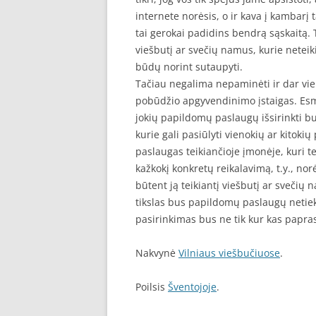
internete norėsis, o ir kava į kambarį
tai gerokai padidins bendrą sąskaitą. T
viešbutį ar svečių namus, kurie neteik
būdų norint sutaupyti.
Tačiau negalima nepaminėti ir dar vieno
pobūdžio apgyvendinimo įstaigas. Esm
jokių papildomų paslaugų išsirinkti bu
kurie gali pasiūlyti vienokių ar kitoki
paslaugas teikiančioje įmonėje, kuri t
kažkokį konkretų reikalavimą, t.y., nor
būtent ją teikiantį viešbutį ar svečių n
tikslas bus papildomų paslaugų netiek
pasirinkimas bus ne tik kur kas papras
Nakvynė
Vilniaus viešbučiuose
.
Poilsis
Šventojoje
.