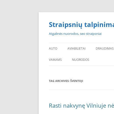
Skip
to
content
Straipsnių talpinim
Atgalinės nuorodos, seo straipsniai
AUTO
AVIABILIETAI
DRAUDIMAS
VAIKAMS
NUORODOS
POPULIARIAUSI
TAG ARCHIVES:
ŠVENTOJI
PADANGOS PIGIAU
PERKU PADANGAS
NAUJOS PADANGOS
Rasti nakvynę Vilniuje n
PIGIOS PADANGOS