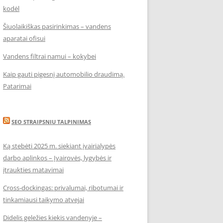
kodėl
Šiuolaikiškas pasirinkimas – vandens
aparatai ofisui
Vandens filtrai namui – kokybei
Kaip gauti pigesnį automobilio draudimą.
Patarimai
SEO STRAIPSNIU TALPINIMAS
Ką stebėti 2025 m. siekiant įvairialypės
darbo aplinkos – Įvairovės, lygybės ir
įtraukties matavimai
Cross-dockingas: privalumai, ribotumai ir
tinkamiausi taikymo atvejai
Didelis geležies kiekis vandenyje –