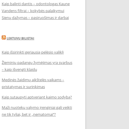
Kaip balinti dantis – odontologas Kaune
Vandens filtrai – kokybės palaikymui
Sienų dažymas – pasiruošimas ir darbai
LEKTUVU BILIETAI
Kaip išsirinkti geriausią pelėsio valiklį
Žieminių padangų žymėjimas yra svarbus
– kaip išvengti klaidų
Medinės žaidimų aikštelės vaikams –
pristatymas ir surinkimas
Kaip sutaupyti aptveriant kaimo sodybą?
Maži nuotekų valymo įrenginiai gali veikti
ne tik tyliai, bet ir „nematomai‘‘?