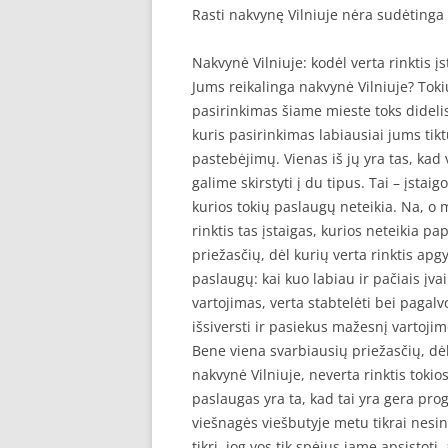
Rasti nakvynę Vilniuje nėra sudėtinga
SEO STRAIPSNIU TALPINIMAS
Nakvynė Vilniuje: kodėl verta rinktis 
SEO STRAIPSNIU TALPINIMAS
Jums reikalinga nakvynė Vilniuje? Tok
pasirinkimas šiame mieste toks didelis
kuris pasirinkimas labiausiai jums tiktų
pastebėjimų. Vienas iš jų yra tas, kad 
galime skirstyti į du tipus. Tai – įstai
kurios tokių paslaugų neteikia. Na, o
rinktis tas įstaigas, kurios neteikia p
priežasčių, dėl kurių verta rinktis ap
paslaugų: kai kuo labiau ir pačiais įv
vartojimas, verta stabtelėti bei pagalvo
išsiversti ir pasiekus mažesnį vartojimo
Bene viena svarbiausių priežasčių, dėl 
nakvynė Vilniuje, neverta rinktis toki
paslaugas yra ta, kad tai yra gera prog
viešnagės viešbutyje metu tikrai nesi
tikri, jog vos tik spėjus jame apsistoti