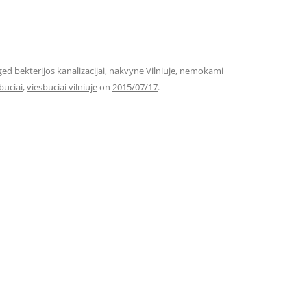
ged
bekterijos kanalizacijai
,
nakvyne Vilniuje
,
nemokami
buciai
,
viesbuciai vilniuje
on
2015/07/17
.