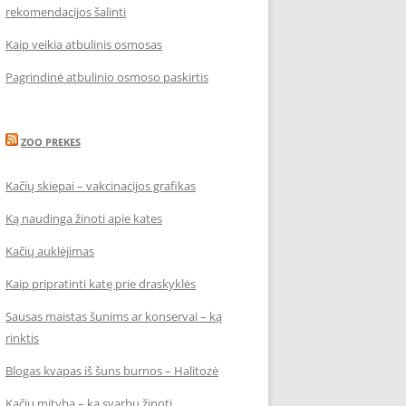
rekomendacijos šalinti
Kaip veikia atbulinis osmosas
Pagrindinė atbulinio osmoso paskirtis
ZOO PREKES
Kačių skiepai – vakcinacijos grafikas
Ką naudinga žinoti apie kates
Kačių auklėjimas
Kaip pripratinti katę prie draskyklės
Sausas maistas šunims ar konservai – ką
rinktis
Blogas kvapas iš šuns burnos – Halitozė
Kačių mityba – ką svarbu žinoti