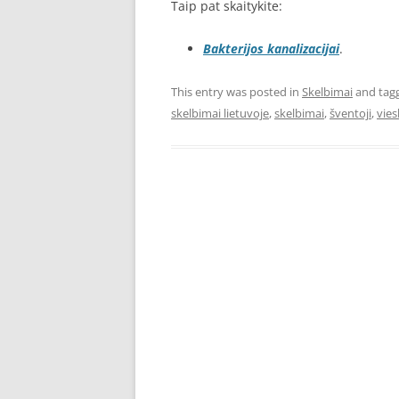
Taip pat skaitykite:
Bakterijos kanalizacijai
.
This entry was posted in
Skelbimai
and tag
skelbimai lietuvoje
,
skelbimai
,
šventoji
,
vies