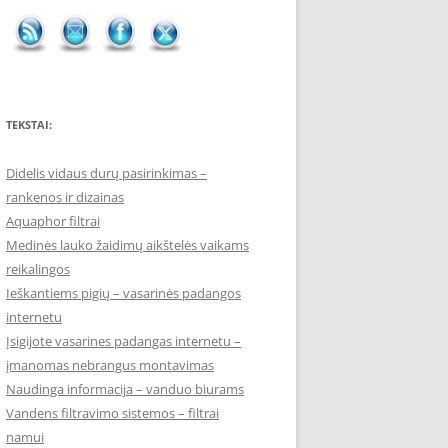
TEKSTAI:
Didelis vidaus durų pasirinkimas –
rankenos ir dizainas
Aquaphor filtrai
Medinės lauko žaidimų aikštelės vaikams
reikalingos
Ieškantiems pigių – vasarinės padangos
internetu
Įsigijote vasarines padangas internetu –
įmanomas nebrangus montavimas
Naudinga informacija – vanduo biurams
Vandens filtravimo sistemos – filtrai
namui