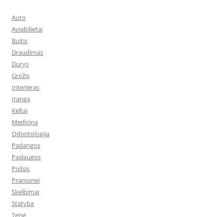
Auto
Aviabilietai
Buitis
Draudimas
Durys
Grožis
Interjeras
Įranga
Keltai
Medicina
Odontologija
Padangos
Paslaugos
Poilsis
Pramonei
Skelbimai
Statyba
Teisė