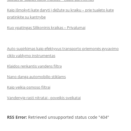
Kaip išmokyti katę daryti į dėžutę su kraiku – prie tualeto katę
pratinkite su kantrybe
Kuo ypatingas Silikoninis kraikas – Privalumai
Auto supirkimas kaip efektyvus transporto priemonės gyvavimo
ciklo valdymo instrumentas
Klaidos renkantis vandens filtrą
Nano danga automobilio stiklams
Kaip veikia osmoso filtrai
Vandenyje rasti nitratai - poveikis sveikatai
RSS Error:
Retrieved unsupported status code "404"