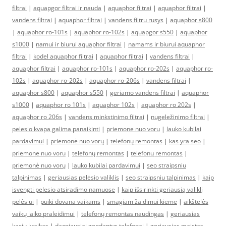
filtrai
|
aquapgor filtrai ir nauda
|
aquaphor filtrai
|
aquaphor filtrai
|
vandens filtrai
|
aquaphor filtrai
|
vandens filtru rusys
|
aquaphor s800
|
aquaphor ro-101s
|
aquaphor ro-102s
|
aquapgor s550
|
aquaphor
s1000
|
namui ir biurui aquaphor filtrai
|
namams ir biurui aquaphor
filtrai
|
kodel aquaphor filtrai
|
aquaphor filtrai
|
vandens filtrai
|
aquaphor filtrai
|
aquaphor ro-101s
|
aquaphor ro-202s
|
aquaphor ro-
102s
|
aquaphor ro-202s
|
aquaphor ro-206s
|
vandens filtrai
|
aquaphor s800
|
aquaphor s550
|
geriamo vandens filtrai
|
aquaphor
s1000
|
aquaphor ro 101s
|
aquaphor 102s
|
aquaphor ro 202s
|
aquaphor ro 206s
|
vandens minkstinimo filtrai
|
nugeležinimo filtrai
|
pelesio kvapa galima panaikinti
|
priemone nuo voru
|
lauko kubilai
pardavimui
|
priemonė nuo vorų
|
telefonų remontas
|
kas yra seo
|
priemone nuo voru
|
telefonų remontas
|
telefonų remontas
|
priemonė nuo vorų
|
lauko kubilai pardavimui
|
seo straipsniu
talpinimas
|
geriausias pelėsio valiklis
|
seo straipsniu talpinimas
|
kaip
isvengti pelesio atsiradimo namuose
|
kaip išsirinkti geriausią valiklį
pelėsiui
|
puiki dovana vaikams
|
smagiam žaidimui kieme
|
aikštelės
vaikų laiko praleidimui
|
telefonų remontas naudingas
|
geriausias
kaciu kraikas
|
dazniausiai gendantys telefonai
|
geriausias maistas