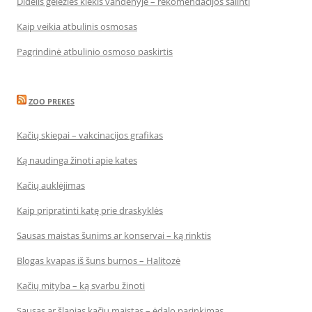
Didelis geležies kiekis vandenyje – rekomendacijos šalinti
Kaip veikia atbulinis osmosas
Pagrindinė atbulinio osmoso paskirtis
ZOO PREKES
Kačių skiepai – vakcinacijos grafikas
Ką naudinga žinoti apie kates
Kačių auklėjimas
Kaip pripratinti katę prie draskyklės
Sausas maistas šunims ar konservai – ką rinktis
Blogas kvapas iš šuns burnos – Halitozė
Kačių mityba – ką svarbu žinoti
Sausas ar šlapias kačių maistas – ėdalo parinkimas