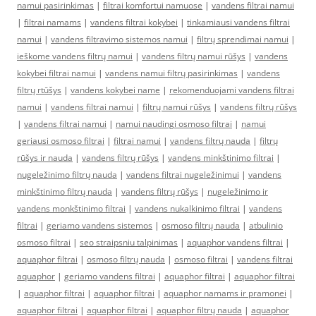
namui pasirinkimas
|
filtrai komfortui namuose
|
vandens filtrai namui
|
filtrai namams
|
vandens filtrai kokybei
|
tinkamiausi vandens filtrai
namui
|
vandens filtravimo sistemos namui
|
filtrų sprendimai namui
|
ieškome vandens filtrų namui
|
vandens filtrų namui rūšys
|
vandens
kokybei filtrai namui
|
vandens namui filtrų pasirinkimas
|
vandens
filtrų rtūšys
|
vandens kokybei name
|
rekomenduojami vandens filtrai
namui
|
vandens filtrai namui
|
filtrų namui rūšys
|
vandens filtrų rūšys
|
vandens filtrai namui
|
namui naudingi osmoso filtrai
|
namui
geriausi osmoso filtrai
|
filtrai namui
|
vandens filtrų nauda
|
filtrų
rūšys ir nauda
|
vandens filtrų rūšys
|
vandens minkštinimo filtrai
|
nugeležinimo filtrų nauda
|
vandens filtrai nugeležinimui
|
vandens
minkštinimo filtrų nauda
|
vandens filtrų rūšys
|
nugeležinimo ir
vandens monkštinimo filtrai
|
vandens nukalkinimo filtrai
|
vandens
filtrai
|
geriamo vandens sistemos
|
osmoso filtrų nauda
|
atbulinio
osmoso filtrai
|
seo straipsniu talpinimas
|
aquaphor vandens filtrai
|
aquaphor filtrai
|
osmoso filtrų nauda
|
osmoso filtrai
|
vandens filtrai
aquaphor
|
geriamo vandens filtrai
|
aquaphor filtrai
|
aquaphor filtrai
|
aquaphor filtrai
|
aquaphor filtrai
|
aquaphor namams ir pramonei
|
aquaphor filtrai
|
aquaphor filtrai
|
aquaphor filtrų nauda
|
aquaphor