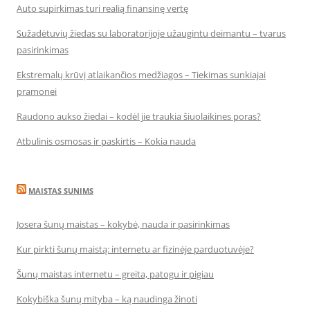
Auto supirkimas turi realią finansinę vertę
Sužadėtuvių žiedas su laboratorijoje užaugintu deimantu – tvarus
pasirinkimas
Ekstremalų krūvį atlaikančios medžiagos – Tiekimas sunkiajai
pramonei
Raudono aukso žiedai – kodėl jie traukia šiuolaikines poras?
Atbulinis osmosas ir paskirtis – Kokia nauda
MAISTAS SUNIMS
Josera šunų maistas – kokybė, nauda ir pasirinkimas
Kur pirkti šunų maistą: internetu ar fizinėje parduotuvėje?
Šunų maistas internetu – greita, patogu ir pigiau
Kokybiška šunų mityba – ką naudinga žinoti