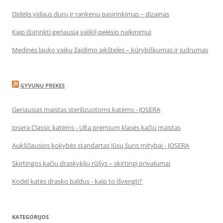
Didelis vidaus durų ir rankenų pasirinkimas – dizainas
Kaip išsirinkti geriausią valiklį pelėsio naikinimui
Medinės lauko vaikų žaidimo aikštelės – kūrybiškumas ir judrumas
GYVUNU PREKES
Geriausias maistas sterilizuotoms katėms - JOSERA
Josera Classic katėms - Ulta premium klasės kačių maistas
Aukščiausios kokybės standartas Jūsų šuns mitybai - JOSERA
Skirtingos kačių draskyklių rūšys – skirtingi privalumai
Kodėl katės drasko baldus - kaip to išvengti?
KATEGORIJOS