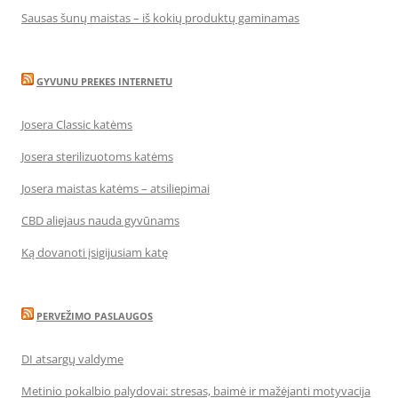
Sausas šunų maistas – iš kokių produktų gaminamas
GYVUNU PREKES INTERNETU
Josera Classic katėms
Josera sterilizuotoms katėms
Josera maistas katėms – atsiliepimai
CBD aliejaus nauda gyvūnams
Ką dovanoti įsigijusiam katę
PERVEŽIMO PASLAUGOS
DI atsargų valdyme
Metinio pokalbio palydovai: stresas, baimė ir mažėjanti motyvacija