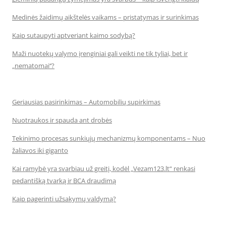
Medinės žaidimų aikštelės vaikams – pristatymas ir surinkimas
Kaip sutaupyti aptveriant kaimo sodybą?
Maži nuotekų valymo įrenginiai gali veikti ne tik tyliai, bet ir
„nematomai‘‘?
Geriausias pasirinkimas – Automobilių supirkimas
Nuotraukos ir spauda ant drobės
Tekinimo procesas sunkiųjų mechanizmų komponentams – Nuo
žaliavos iki giganto
Kai ramybė yra svarbiau už greitį, kodėl „Vezam123.lt“ renkasi
pedantišką tvarką ir BCA draudimą
Kaip pagerinti užsakymų valdymą?