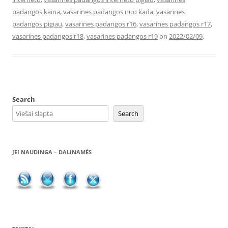
padangos kaina
,
vasarines padangos nuo kada
,
vasarines
padangos pigiau
,
vasarines padangos r16
,
vasarines padangos r17
,
vasarines padangos r18
,
vasarines padangos r19
on
2022/02/09
.
Search
Search
JEI NAUDINGA – DALINAMĖS