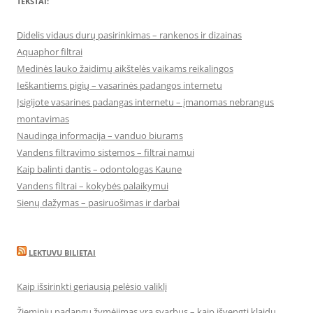
TEKSTAI:
Didelis vidaus durų pasirinkimas – rankenos ir dizainas
Aquaphor filtrai
Medinės lauko žaidimų aikštelės vaikams reikalingos
Ieškantiems pigių – vasarinės padangos internetu
Įsigijote vasarines padangas internetu – įmanomas nebrangus
montavimas
Naudinga informacija – vanduo biurams
Vandens filtravimo sistemos – filtrai namui
Kaip balinti dantis – odontologas Kaune
Vandens filtrai – kokybės palaikymui
Sienų dažymas – pasiruošimas ir darbai
LEKTUVU BILIETAI
Kaip išsirinkti geriausią pelėsio valiklį
Žieminių padangų žymėjimas yra svarbus – kaip išvengti klaidų