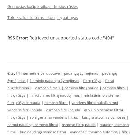
Geriausias kačių kraikas – kokios rūšies
Tofu kraikas katėms – kuo jis ypatingas
RSS Error:
Retrieved unsupported status code "404"
© 2014
internetine parduotuve
|
padangų žymėjimas
|
padangų
žymėjimas
|
žieminių padangų žymėjimas
|
filtrų rūšys
|
filtrai
nugeležinimui
|
osmoso filtrai> |
osmoso filtrų nauda
|
osmoso filtrai
|
filtrų rūšys
|
minkštinimo filtrų naudojimas
|
minkštinimo sistema
|
filtrų rūšys ir nauda
|
osmoso filtrai
|
vandens filtrai nukalkinimui
|
vandens filtrų nauda
|
osmoso filtrų nauda
|
atbulinio osmoso filtrai
|
filtrų rūšys
|
apie geriamo vandens filtrus
|
kas yra atbulinis osmosas
|
namui naudingi osmoso filtrai
|
osmoso filtrų nauda
|
naudingi osmoso
filtrai
|
kuo naudingi osmoso filtrai
|
vandens filtravimo sistemos
|
filtrų