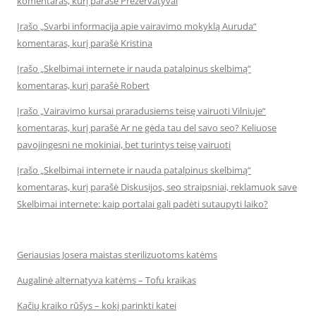
komentaras, kurį parašė Prezervatyvai
Įrašo „Svarbi informacija apie vairavimo mokyklą Auruda“
komentaras, kurį parašė Kristina
Įrašo „Skelbimai internete ir nauda patalpinus skelbimą“
komentaras, kurį parašė Robert
Įrašo „Vairavimo kursai praradusiems teisę vairuoti Vilniuje“
komentaras, kurį parašė Ar ne gėda tau del savo seo? Keliuose
pavojingesni ne mokiniai, bet turintys teisę vairuoti
Įrašo „Skelbimai internete ir nauda patalpinus skelbimą“
komentaras, kurį parašė Diskusijos, seo straipsniai, reklamuok save
Skelbimai internete: kaip portalai gali padėti sutaupyti laiko?
Geriausias Josera maistas sterilizuotoms katėms
Augalinė alternatyva katėms – Tofu kraikas
Kačių kraiko rūšys – kokį parinkti katei