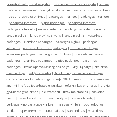
pripratinti kate prie draskykles
|
medinis namelis su ciuozykla
|
sausas
maistas ar konservai
|
isvalyti tepalo demes
|
seo straipsniu talpinimas
|
seo straipsniu talpinimas
|
padangos internetu
|
padangos internetu
|
padangos internetu
|
pigios padangos
|
padangos internetu
|
padangos internetu
|
neuzsalantis zieminis langu ploviklis
|
zieminis
langu ploviklis
|
langu plovimo skystis
|
langu ploviklis
|
vasarines
padangos
|
ziemines padangos
|
padangos pigiau
|
padangos
internetu
|
nuo kada keiciamos padangos
|
ziemines padangos
|
vasarines padangos
|
padangu pasirinkimas
|
nuo kada keiciamos
padangos
|
ziemines padangos
|
pigios padangos
|
vasarines
padangos
|
kavos aparatu atsargines dalys
|
viryklių dalys
|
skalbimo
masinu dalys
|
saldytuvu dalys
|
Kiek kainuoja vasarines padangos
|
Geriausi vasariniu padangu gamintojai 2021 metais
|
tofu su bambuko
anglimi
|
tofu zalios arbatos ekstraktu
|
tofu kraikas originalus
|
prekiu
gyvunams grazinimas
|
elektromobiliu ikrovimo stoteles
|
paskolos
bustui
|
paskolos internetu
|
kaciu mityba
|
išmokykite katę
|
perkraustymo paslaugos vilniuje
|
meistras vilniuje
|
odontologijos
klinika
|
super premium
|
sunu maistas
|
sunu edalas
|
valandinis
darzelis vilniuje
|
josera katems
|
josera sunims
|
paskolos internetu
|