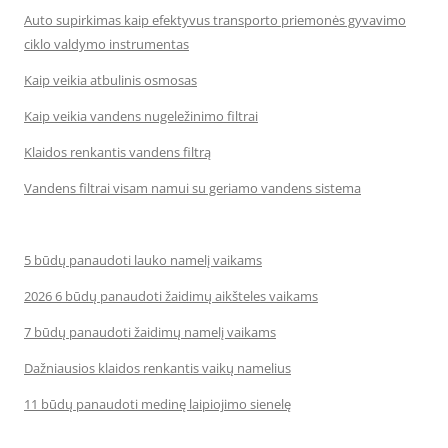
Auto supirkimas kaip efektyvus transporto priemonės gyvavimo
ciklo valdymo instrumentas
Kaip veikia atbulinis osmosas
Kaip veikia vandens nugeležinimo filtrai
Klaidos renkantis vandens filtrą
Vandens filtrai visam namui su geriamo vandens sistema
5 būdų panaudoti lauko namelį vaikams
2026 6 būdų panaudoti žaidimų aikšteles vaikams
7 būdų panaudoti žaidimų namelį vaikams
Dažniausios klaidos renkantis vaikų namelius
11 būdų panaudoti medinę laipiojimo sienelę