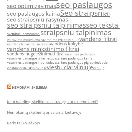
seo paslaugos
seo optimizavimas
Seo straipsniai
seo paslaugos kaina
seo straipsniu rasymas
seo straipsniu talpinimas
seo tekstai
straipsniu talpinimas
skelbimai nemokamai
vandens filtrai
vairavimo mokykla
vairavimo mokyklos vilniuje
vandens kokybe
vandens filtravimo sistemos
vandens minkstinimo filtrai
vandens nugeležinimo filtrai
vasarines padangos
vasarines padangos internetu
vasarines padangos kaina
vasarines padangos nuo kada
vasarines padangos pigiau
viesbuciai
viesbuciai vilniuje
viesbuciai druskininkuose
vilniuje
NEMOKAMI SKELBIMAI
Kam naudingi skelbimai Lietuvoje, kurie nemokami?
Nemokamų skelbimų privalumai Lietuvoje
Rado tai ko ieškojo