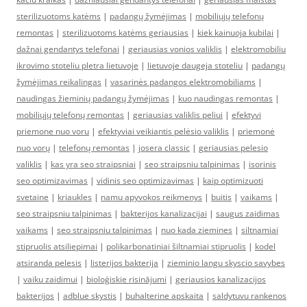
sterilizuotoms katėms
|
padangų žymėjimas
|
mobiliųjų telefonų
remontas
|
sterilizuotoms katėms geriausias
|
kiek kainuoja kubilai
|
dažnai gendantys telefonai
|
geriausias vonios valiklis
|
elektromobiliu
ikrovimo stoteliu pletra lietuvoje
|
lietuvoje daugeja stoteliu
|
padangų
žymėjimas reikalingas
|
vasarinės padangos elektromobiliams
|
naudingas žieminių padangų žymėjimas
|
kuo naudingas remontas
|
mobiliųjų telefonų remontas
|
geriausias valiklis peliui
|
efektyvi
priemone nuo voru
|
efektyviai veikiantis pelėsio valiklis
|
priemonė
nuo vorų
|
telefonų remontas
|
josera classic
|
geriausias pelesio
valiklis
|
kas yra seo straipsniai
|
seo straipsniu talpinimas
|
isorinis
seo optimizavimas
|
vidinis seo optimizavimas
|
kaip optimizuoti
svetaine
|
kriaukles
|
namu apyvokos reikmenys
|
buitis
|
vaikams
|
seo straipsniu talpinimas
|
bakterijos kanalizacijai
|
saugus zaidimas
vaikams
|
seo straipsniu talpinimas
|
nuo kada ziemines
|
siltnamiai
stipruolis atsiliepimai
|
polikarbonatiniai šiltnamiai stipruolis
|
kodel
atsiranda pelesis
|
listerijos bakterija
|
zieminio langu skyscio savybes
|
vaiku zaidimui
|
bioloģiskie risinājumi
|
geriausios kanalizacijos
bakterijos
|
adblue skystis
|
buhalterine apskaita
|
saldytuvu rankenos