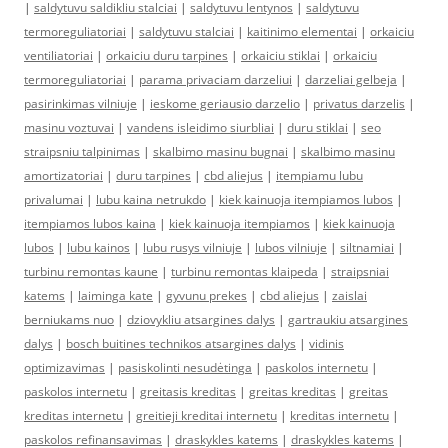
|
saldytuvu saldikliu stalciai
|
saldytuvu lentynos
|
saldytuvu
termoreguliatoriai
|
saldytuvu stalciai
|
kaitinimo elementai
|
orkaiciu
ventiliatoriai
|
orkaiciu duru tarpines
|
orkaiciu stiklai
|
orkaiciu
termoreguliatoriai
|
parama privaciam darzeliui
|
darzeliai gelbeja
|
pasirinkimas vilniuje
|
ieskome geriausio darzelio
|
privatus darzelis
|
masinu voztuvai
|
vandens isleidimo siurbliai
|
duru stiklai
|
seo
straipsniu talpinimas
|
skalbimo masinu bugnai
|
skalbimo masinu
amortizatoriai
|
duru tarpines
|
cbd aliejus
|
itempiamu lubu
privalumai
|
lubu kaina netrukdo
|
kiek kainuoja itempiamos lubos
|
itempiamos lubos kaina
|
kiek kainuoja itempiamos
|
kiek kainuoja
lubos
|
lubu kainos
|
lubu rusys vilniuje
|
lubos vilniuje
|
siltnamiai
|
turbinu remontas kaune
|
turbinu remontas klaipeda
|
straipsniai
katems
|
laiminga kate
|
gyvunu prekes
|
cbd aliejus
|
zaislai
berniukams nuo
|
dziovykliu atsargines dalys
|
gartraukiu atsargines
dalys
|
bosch buitines technikos atsargines dalys
|
vidinis
optimizavimas
|
pasiskolinti nesudėtinga
|
paskolos internetu
|
paskolos internetu
|
greitasis kreditas
|
greitas kreditas
|
greitas
kreditas internetu
|
greitieji kreditai internetu
|
kreditas internetu
|
paskolos refinansavimas
|
draskykles katems
|
draskykles katems
|