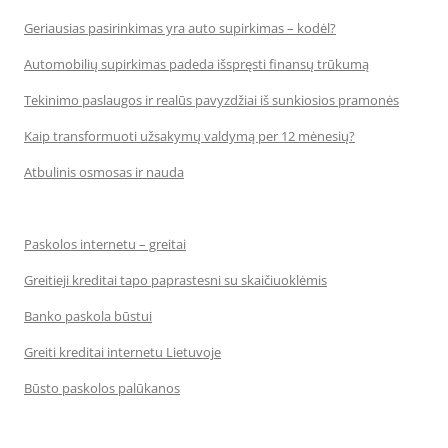
Geriausias pasirinkimas yra auto supirkimas – kodėl?
Automobilių supirkimas padeda išspręsti finansų trūkumą
Tekinimo paslaugos ir realūs pavyzdžiai iš sunkiosios pramonės
Kaip transformuoti užsakymų valdymą per 12 mėnesių?
Atbulinis osmosas ir nauda
Paskolos internetu – greitai
Greitieji kreditai tapo paprastesni su skaičiuoklėmis
Banko paskola būstui
Greiti kreditai internetu Lietuvoje
Būsto paskolos palūkanos