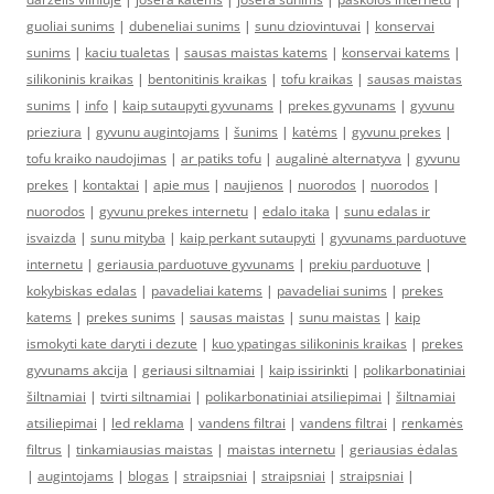
guoliai sunims
|
dubeneliai sunims
|
sunu dziovintuvai
|
konservai
sunims
|
kaciu tualetas
|
sausas maistas katems
|
konservai katems
|
silikoninis kraikas
|
bentonitinis kraikas
|
tofu kraikas
|
sausas maistas
sunims
|
info
|
kaip sutaupyti gyvunams
|
prekes gyvunams
|
gyvunu
prieziura
|
gyvunu augintojams
|
šunims
|
katėms
|
gyvunu prekes
|
tofu kraiko naudojimas
|
ar patiks tofu
|
augalinė alternatyva
|
gyvunu
prekes
|
kontaktai
|
apie mus
|
naujienos
|
nuorodos
|
nuorodos
|
nuorodos
|
gyvunu prekes internetu
|
edalo itaka
|
sunu edalas ir
isvaizda
|
sunu mityba
|
kaip perkant sutaupyti
|
gyvunams parduotuve
internetu
|
geriausia parduotuve gyvunams
|
prekiu parduotuve
|
kokybiskas edalas
|
pavadeliai katems
|
pavadeliai sunims
|
prekes
katems
|
prekes sunims
|
sausas maistas
|
sunu maistas
|
kaip
ismokyti kate daryti i dezute
|
kuo ypatingas silikoninis kraikas
|
prekes
gyvunams akcija
|
geriausi siltnamiai
|
kaip issirinkti
|
polikarbonatiniai
šiltnamiai
|
tvirti siltnamiai
|
polikarbonatiniai atsiliepimai
|
šiltnamiai
atsiliepimai
|
led reklama
|
vandens filtrai
|
vandens filtrai
|
renkamės
filtrus
|
tinkamiausias maistas
|
maistas internetu
|
geriausias ėdalas
|
augintojams
|
blogas
|
straipsniai
|
straipsniai
|
straipsniai
|