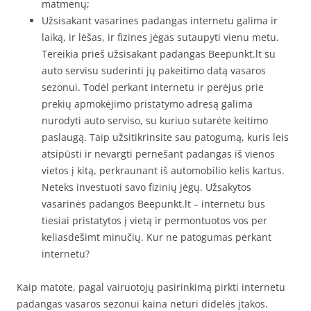
matmenų;
Užsisakant vasarines padangas internetu galima ir
laiką, ir lėšas, ir fizines jėgas sutaupyti vienu metu.
Tereikia prieš užsisakant padangas Beepunkt.lt su
auto servisu suderinti jų pakeitimo datą vasaros
sezonui. Todėl perkant internetu ir perėjus prie
prekių apmokėjimo pristatymo adresą galima
nurodyti auto serviso, su kuriuo sutarėte keitimo
paslaugą. Taip užsitikrinsite sau patogumą, kuris leis
atsipūsti ir nevargti pernešant padangas iš vienos
vietos į kitą, perkraunant iš automobilio kelis kartus.
Neteks investuoti savo fizinių jėgų. Užsakytos
vasarinės padangos Beepunkt.lt – internetu bus
tiesiai pristatytos į vietą ir permontuotos vos per
keliasdešimt minučių. Kur ne patogumas perkant
internetu?
Kaip matote, pagal vairuotojų pasirinkimą pirkti internetu
padangas vasaros sezonui kaina neturi didelės įtakos.