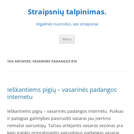
Skip
to
Straipsnių talpinimas.
content
Atgalinės nuorodos, seo straipsniai
Menu
TAG ARCHIVES:
VASARINES PADANGOS R16
Ieškantiems pigių – vasarinės padangos
internetu
Ieškantiems pigių – vasarinės padangos internetu. Puikias
ir patogias galimybes pasiruošti vasarai jau įvertino
nemažai vairuotojų. Tačiau artėjantis vasaros sezonas yra
kaip įrankis pripratinantis vairuotojus padangas vasarai