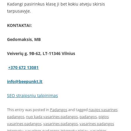
Kadangi pasirinkus klasę ji bet kokiu atveju skirsis
tarpusavyje.
KONTAKTAI:
Gedomaksis, MB
Veiverių g. 9B-62, LT-11346 Vilnius
+370 672 13081
info@beepunkt.lt
SEO straipsniu talpinimas
This entry was posted in
Padangos
and tagged
naujos vasarines
padangos
,
nuo kada vasarines padangos
,
padangos
,
pigios
vasarines padangos
,
vasarines padangos
,
vasarines padangos
internetu
,
vasarines padangos internetu pigiau
,
vasarines