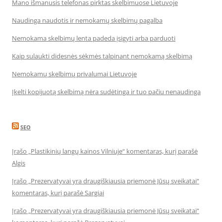
Mano išmanusis telefonas pirktas skelbimuose Lietuvoje
Naudinga naudotis ir nemokamų skelbimų pagalba
Nemokama skelbimų lenta padeda įsigyti arba parduoti
Kaip sulaukti didesnės sėkmės talpinant nemokamą skelbimą
Nemokamų skelbimų privalumai Lietuvoje
Įkelti kopijuotą skelbimą nėra sudėtinga ir tuo pačiu nenaudinga
SEO
Įrašo „Plastikinių langų kainos Vilniuje“ komentaras, kurį parašė
Algis
Įrašo „Prezervatyvai yra draugiškiausia priemonė Jūsų sveikatai“
komentaras, kurį parašė Sargiai
Įrašo „Prezervatyvai yra draugiškiausia priemonė Jūsų sveikatai“