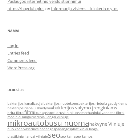
Paslaugos internetinio verslo stiprinimui
https://bayclub.plus
on
Informacija visiems – klinkerio plytos
NAMAI
Log in
Entries feed
Comments feed
WordPress.org
DEBESĖLIS
bakterijos kanalizacijai
bakterijos nuotekoms
bakterijos riebalu gaudyklems
bakterijos valymo įrenginiams
bakterijos riebalu skaidymui
filtrai
brita filtrai
kur apsistoti druskininkuose
mechaniniai vandens filtrai
mediniai langai
mediniai langai vilniuje
mikroautobusu nuoma
nakvyne Vilniuje
nuo kada vasarines padangos
padangos
plastikiniai langai
seo
plastikiniai langai vilniuje
seo kaina
seo kainos