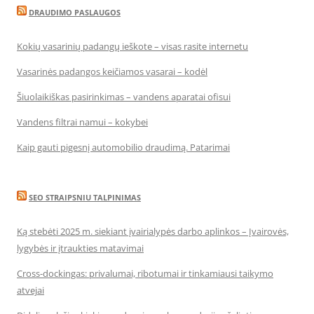
DRAUDIMO PASLAUGOS
Kokių vasarinių padangų ieškote – visas rasite internetu
Vasarinės padangos keičiamos vasarai – kodėl
Šiuolaikiškas pasirinkimas – vandens aparatai ofisui
Vandens filtrai namui – kokybei
Kaip gauti pigesnį automobilio draudimą. Patarimai
SEO STRAIPSNIU TALPINIMAS
Ką stebėti 2025 m. siekiant įvairialypės darbo aplinkos – Įvairovės,
lygybės ir įtraukties matavimai
Cross-dockingas: privalumai, ribotumai ir tinkamiausi taikymo
atvejai