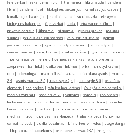
fejerverkai
|
ieskantiems filtru
|
filtrai namui
|
filtru nauda
|
vandens
filtrai
|
vandens filtrai
|
biologinės bakterijos
|
kanalizacijos kvapas
|
kanalizacijos bakterijos
|
medinis namelis su ciuozykla
|
efektyvio
biologinės bakterijos
|
fejerverkai
|
sodui
|
brita vandens filtrai
|
privatus darzelis
|
šiltnamiai
|
siltnamiai
|
gyvunu prekes
|
maistas
sunims
|
geriausias sunu maistas
|
kaip issirinkti kraika
|
gelbsti
gyvūnus nuo karščio
|
gyvūnų maudynės vasarą
|
šunų mityba
|
sausas maistas
|
kačių kraikas
|
kraikas katėms
|
gyvūnams internetu
|
perkamiausios internetu
|
geriausias kraikas
|
akcija prekems
|
zooprekės
|
issirinkti
|
kraiko pasirinkimas
|
brita
|
ismokyti katina
|
tofu
|
odontologai
|
maxtra filtrai
|
aluna
|
brita aluna ąsotis
|
marella
2,4
|
ąsotis marella 3,5
|
indas style 2,4
|
ąsotis style 3,6
|
brita flow
|
elemaris
|
zoo prekes
|
tofu kraikas katėms
|
Vaikų žaidimo nameliai
|
medinis žaidimui
|
medinis vaiku
|
vaikams
|
namelis
|
zoo prekes
|
lauko nameliai
|
mediniai lauko
|
nameliai
|
vaiku mediniai
|
nameliu
kaina
|
vaikams
|
mediniai
|
vaiku nameliai
|
nemeliai zaidimui
|
mediniai
|
kroviniu pervezimas klaipeda
|
tralas klaipeda
|
griovimo
darbai klaipeda
|
siukliu isvezimas
|
klinkerines trinkeles
|
stogo danga
|
biopreparatai nuotekoms
|
priemone starwax 637
|
irenginiu