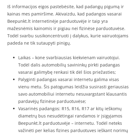
Iš informacijos eigos pastebėsite, kad padangų pigumą ir
kainas mes pamiršime. Akivaizdu, kad padangos vasarai
Beepunkt.lt internetinėje parduotuvėje ir taip yra
mažesnėmis kainomis ir pigiau nei fizinėse parduotuvėse.
Todėl svarbu susikoncentruoti į dalykus, kurie vairuotojams
padeda ne tik sutaupyti pinigų.
Laikas – kone svarbiausias kiekvienam vairuotojui.
Todėl dalis automobilių savininkų pirkti padangas
vasarai galimybę renkasi tik dėl šios priežasties;
Palyginti padangas vasarai internetu galima visas
vienu metu. Šis patogumas leidžia susirasti geriausias
savo automobiliui internetu nesuvargstant klausantis
pardavėjų fizinėse parduotuvėse;
Vasarinės padangos: R15, R16, R17 ar kitų ieškomų
diametrų bus nesudėtingai randamos ir įsigyjamos
Beepunkt.lt parduotuvėje – internetu. Todėl neteks
važinėti per kelias fizines parduotuves ieškant norimų