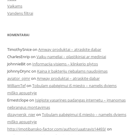
Vaikams
Vandens filtrai
KOMENTARAI
TimothySnice
on
Amway produktai – atraskite dabar
CharlesEnrip
on
Vaikų nameliai – plastikiniai ar mediniai
JohnnieBit
on
Informacija visiems – klinkerio plytos
JohnnyDrync
on
Kaina ir bakterijų riebalams naudojimas
aviator_ojmr
on
Amway produktai – atraskite dabar
WilliamTef
on
Tobulam pabėgimui iš miesto – namelis dviems
miško apsuptyje
Ernestclope
on
Įsigijote vasarines padangas internetu – įmanomas
nebrangus montavimas
dizaynersk_nier
on
Tobulam pabėgimui iš miesto – namelis dviems
miško apsuptyje
http://imotibansko-factor.com/author/uaatravis14493/
on