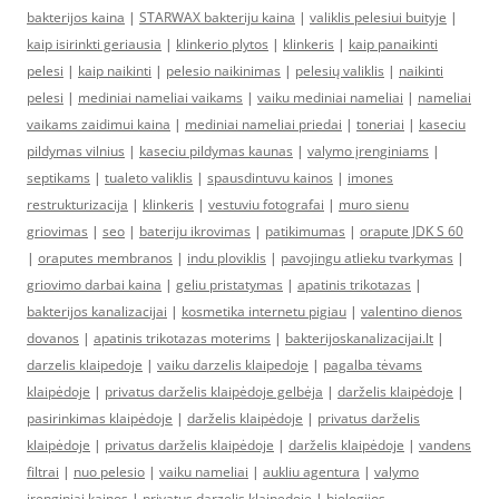
bakterijos kaina
|
STARWAX bakteriju kaina
|
valiklis pelesiui buityje
|
kaip isirinkti geriausia
|
klinkerio plytos
|
klinkeris
|
kaip panaikinti
pelesi
|
kaip naikinti
|
pelesio naikinimas
|
pelesių valiklis
|
naikinti
pelesi
|
mediniai nameliai vaikams
|
vaiku mediniai nameliai
|
nameliai
vaikams zaidimui kaina
|
mediniai nameliai priedai
|
toneriai
|
kaseciu
pildymas vilnius
|
kaseciu pildymas kaunas
|
valymo įrenginiams
|
septikams
|
tualeto valiklis
|
spausdintuvu kainos
|
imones
restrukturizacija
|
klinkeris
|
vestuviu fotografai
|
muro sienu
griovimas
|
seo
|
bateriju ikrovimas
|
patikimumas
|
orapute JDK S 60
|
oraputes membranos
|
indu ploviklis
|
pavojingu atlieku tvarkymas
|
griovimo darbai kaina
|
geliu pristatymas
|
apatinis trikotazas
|
bakterijos kanalizacijai
|
kosmetika internetu pigiau
|
valentino dienos
dovanos
|
apatinis trikotazas moterims
|
bakterijoskanalizacijai.lt
|
darzelis klaipedoje
|
vaiku darzelis klaipedoje
|
pagalba tėvams
klaipėdoje
|
privatus darželis klaipėdoje gelbėja
|
darželis klaipėdoje
|
pasirinkimas klaipėdoje
|
darželis klaipėdoje
|
privatus darželis
klaipėdoje
|
privatus darželis klaipėdoje
|
darželis klaipėdoje
|
vandens
filtrai
|
nuo pelesio
|
vaiku nameliai
|
aukliu agentura
|
valymo
irenginiai kainos
|
privatus darzelis klaipedoje
|
biologijos