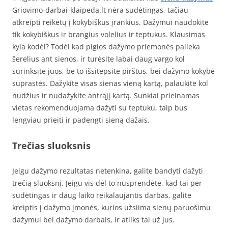
Griovimo-darbai-klaipeda.lt nėra sudėtingas, tačiau
atkreipti reikėtų į kokybiškus įrankius. Dažymui naudokite
tik kokybiškus ir brangius volelius ir teptukus. Klausimas
kyla kodėl? Todėl kad pigios dažymo priemonės palieka
šerelius ant sienos, ir turėsite labai daug vargo kol
surinksite juos, be to išsitepsite pirštus, bei dažymo kokybė
suprastės. Dažykite visas sienas vieną kartą, palaukite kol
nudžius ir nudažykite antrąjį kartą. Sunkiai prieinamas
vietas rekomenduojama dažyti su teptuku, taip bus
lengviau prieiti ir padengti sieną dažais.
Trečias sluoksnis
Jeigu dažymo rezultatas netenkina, galite bandyti dažyti
trečią sluoksnį. Jeigu vis dėl to nusprendėte, kad tai per
sudėtingas ir daug laiko reikalaujantis darbas, galite
kreiptis į dažymo įmonės, kurios užsiima sienų paruošimu
dažymui bei dažymo darbais, ir atliks tai už jus.