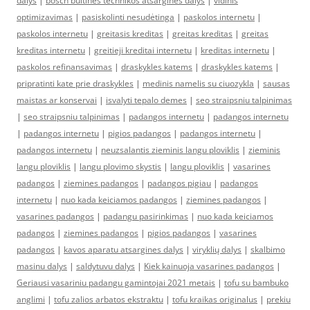
dalys
|
bosch buitines technikos atsargines dalys
|
vidinis
optimizavimas
|
pasiskolinti nesudėtinga
|
paskolos internetu
|
paskolos internetu
|
greitasis kreditas
|
greitas kreditas
|
greitas
kreditas internetu
|
greitieji kreditai internetu
|
kreditas internetu
|
paskolos refinansavimas
|
draskykles katems
|
draskykles katems
|
pripratinti kate prie draskykles
|
medinis namelis su ciuozykla
|
sausas
maistas ar konservai
|
isvalyti tepalo demes
|
seo straipsniu talpinimas
|
seo straipsniu talpinimas
|
padangos internetu
|
padangos internetu
|
padangos internetu
|
pigios padangos
|
padangos internetu
|
padangos internetu
|
neuzsalantis zieminis langu ploviklis
|
zieminis
langu ploviklis
|
langu plovimo skystis
|
langu ploviklis
|
vasarines
padangos
|
ziemines padangos
|
padangos pigiau
|
padangos
internetu
|
nuo kada keiciamos padangos
|
ziemines padangos
|
vasarines padangos
|
padangu pasirinkimas
|
nuo kada keiciamos
padangos
|
ziemines padangos
|
pigios padangos
|
vasarines
padangos
|
kavos aparatu atsargines dalys
|
viryklių dalys
|
skalbimo
masinu dalys
|
saldytuvu dalys
|
Kiek kainuoja vasarines padangos
|
Geriausi vasariniu padangu gamintojai 2021 metais
|
tofu su bambuko
anglimi
|
tofu zalios arbatos ekstraktu
|
tofu kraikas originalus
|
prekiu