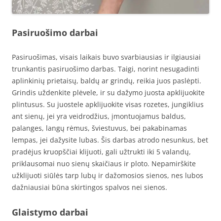
Pasiruošimo darbai
Pasiruošimas, visais laikais buvo svarbiausias ir ilgiausiai
trunkantis pasiruošimo darbas. Taigi, norint nesugadinti
aplinkinių prietaisų, baldų ar grindų, reikia juos paslėpti.
Grindis uždenkite plėvele, ir su dažymo juosta apklijuokite
plintusus. Su juostele apklijuokite visas rozetes, jungiklius
ant sienų, jei yra veidrodžius, įmontuojamus baldus,
palanges, langų rėmus, šviestuvus, bei pakabinamas
lempas, jei dažysite lubas. Šis darbas atrodo nesunkus, bet
pradėjus kruopščiai klijuoti, gali užtrukti iki 5 valandų,
priklausomai nuo sienų skaičiaus ir ploto. Nepamirškite
užklijuoti siūlės tarp lubų ir dažomosios sienos, nes lubos
dažniausiai būna skirtingos spalvos nei sienos.
Glaistymo darbai