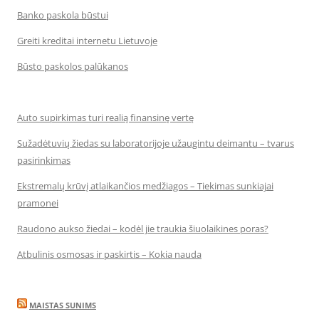
Banko paskola būstui
Greiti kreditai internetu Lietuvoje
Būsto paskolos palūkanos
Auto supirkimas turi realią finansinę vertę
Sužadėtuvių žiedas su laboratorijoje užaugintu deimantu – tvarus
pasirinkimas
Ekstremalų krūvį atlaikančios medžiagos – Tiekimas sunkiajai
pramonei
Raudono aukso žiedai – kodėl jie traukia šiuolaikines poras?
Atbulinis osmosas ir paskirtis – Kokia nauda
MAISTAS SUNIMS