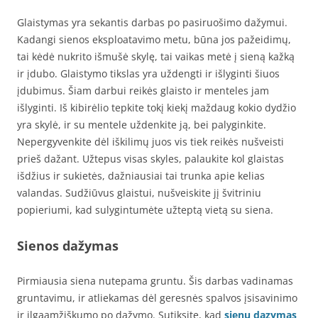
Glaistymas yra sekantis darbas po pasiruošimo dažymui.
Kadangi sienos eksploatavimo metu, būna jos pažeidimų,
tai kėdė nukrito išmušė skylę, tai vaikas metė į sieną kažką
ir įdubo. Glaistymo tikslas yra uždengti ir išlyginti šiuos
įdubimus. Šiam darbui reikės glaisto ir menteles jam
išlyginti. Iš kibirėlio tepkite tokį kiekį maždaug kokio dydžio
yra skylė, ir su mentele uždenkite ją, bei palyginkite.
Nepergyvenkite dėl iškilimų juos vis tiek reikės nušveisti
prieš dažant. Užtepus visas skyles, palaukite kol glaistas
išdžius ir sukietės, dažniausiai tai trunka apie kelias
valandas. Sudžiūvus glaistui, nušveiskite jį švitriniu
popieriumi, kad sulygintumėte užteptą vietą su siena.
Sienos dažymas
Pirmiausia siena nutepama gruntu. Šis darbas vadinamas
gruntavimu, ir atliekamas dėl geresnės spalvos įsisavinimo
ir ilgaamžiškumo po dažymo. Sutiksite, kad
sienu dazymas