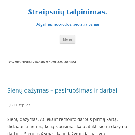
Skip
to
Straipsnių talpinimas.
content
Atgalinės nuorodos, seo straipsniai
Menu
TAG ARCHIVES:
VIDAUS APDAILOS DARBAI
Sienų dažymas – pasiruošimas ir darbai
2,080 Replies
Sienų dažymas. Atliekant remonto darbus pirmą kartą,
didžiausią nerimą kelią klausimas kaip atlikti sienų dažymo
darbus. Sienų dažymas, kaip dažymo darbas yra