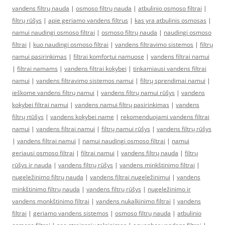
vandens filtrų nauda
|
osmoso filtrų nauda
|
atbulinio osmoso filtrai
|
filtrų rūšys
|
apie geriamo vandens filtrus
|
kas yra atbulinis osmosas
|
namui naudingi osmoso filtrai
|
osmoso filtrų nauda
|
naudingi osmoso
filtrai
|
kuo naudingi osmoso filtrai
|
vandens filtravimo sistemos
|
filtrų
namui pasirinkimas
|
filtrai komfortui namuose
|
vandens filtrai namui
|
filtrai namams
|
vandens filtrai kokybei
|
tinkamiausi vandens filtrai
namui
|
vandens filtravimo sistemos namui
|
filtrų sprendimai namui
|
ieškome vandens filtrų namui
|
vandens filtrų namui rūšys
|
vandens
kokybei filtrai namui
|
vandens namui filtrų pasirinkimas
|
vandens
filtrų rtūšys
|
vandens kokybei name
|
rekomenduojami vandens filtrai
namui
|
vandens filtrai namui
|
filtrų namui rūšys
|
vandens filtrų rūšys
|
vandens filtrai namui
|
namui naudingi osmoso filtrai
|
namui
geriausi osmoso filtrai
|
filtrai namui
|
vandens filtrų nauda
|
filtrų
rūšys ir nauda
|
vandens filtrų rūšys
|
vandens minkštinimo filtrai
|
nugeležinimo filtrų nauda
|
vandens filtrai nugeležinimui
|
vandens
minkštinimo filtrų nauda
|
vandens filtrų rūšys
|
nugeležinimo ir
vandens monkštinimo filtrai
|
vandens nukalkinimo filtrai
|
vandens
filtrai
|
geriamo vandens sistemos
|
osmoso filtrų nauda
|
atbulinio