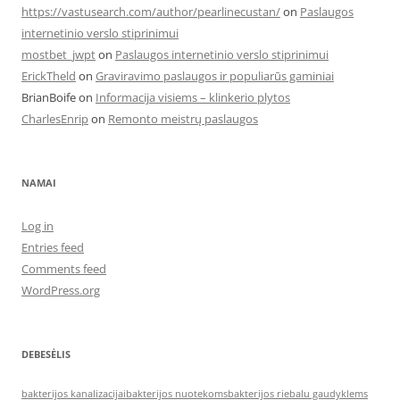
https://vastusearch.com/author/pearlinecustan/
on
Paslaugos
internetinio verslo stiprinimui
mostbet_jwpt
on
Paslaugos internetinio verslo stiprinimui
ErickTheld
on
Graviravimo paslaugos ir populiarūs gaminiai
BrianBoife
on
Informacija visiems – klinkerio plytos
CharlesEnrip
on
Remonto meistrų paslaugos
NAMAI
Log in
Entries feed
Comments feed
WordPress.org
DEBESĖLIS
bakterijos kanalizacijai
bakterijos nuotekoms
bakterijos riebalu gaudyklems