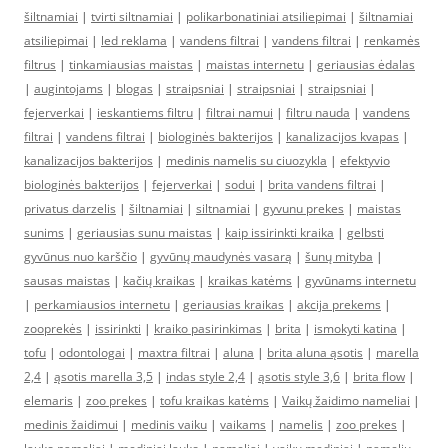
šiltnamiai
|
tvirti siltnamiai
|
polikarbonatiniai atsiliepimai
|
šiltnamiai
atsiliepimai
|
led reklama
|
vandens filtrai
|
vandens filtrai
|
renkamės
filtrus
|
tinkamiausias maistas
|
maistas internetu
|
geriausias ėdalas
|
augintojams
|
blogas
|
straipsniai
|
straipsniai
|
straipsniai
|
fejerverkai
|
ieskantiems filtru
|
filtrai namui
|
filtru nauda
|
vandens
filtrai
|
vandens filtrai
|
biologinės bakterijos
|
kanalizacijos kvapas
|
kanalizacijos bakterijos
|
medinis namelis su ciuozykla
|
efektyvio
biologinės bakterijos
|
fejerverkai
|
sodui
|
brita vandens filtrai
|
privatus darzelis
|
šiltnamiai
|
siltnamiai
|
gyvunu prekes
|
maistas
sunims
|
geriausias sunu maistas
|
kaip issirinkti kraika
|
gelbsti
gyvūnus nuo karščio
|
gyvūnų maudynės vasarą
|
šunų mityba
|
sausas maistas
|
kačių kraikas
|
kraikas katėms
|
gyvūnams internetu
|
perkamiausios internetu
|
geriausias kraikas
|
akcija prekems
|
zooprekės
|
issirinkti
|
kraiko pasirinkimas
|
brita
|
ismokyti katina
|
tofu
|
odontologai
|
maxtra filtrai
|
aluna
|
brita aluna ąsotis
|
marella
2,4
|
ąsotis marella 3,5
|
indas style 2,4
|
ąsotis style 3,6
|
brita flow
|
elemaris
|
zoo prekes
|
tofu kraikas katėms
|
Vaikų žaidimo nameliai
|
medinis žaidimui
|
medinis vaiku
|
vaikams
|
namelis
|
zoo prekes
|