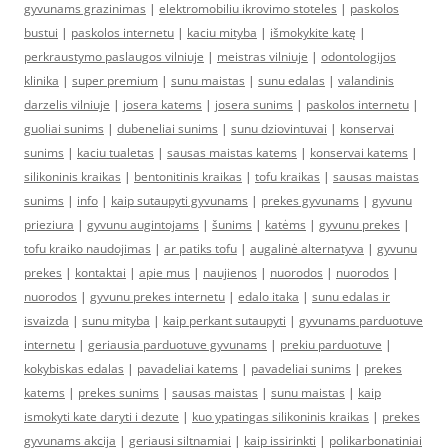
gyvunams grazinimas
|
elektromobiliu ikrovimo stoteles
|
paskolos
bustui
|
paskolos internetu
|
kaciu mityba
|
išmokykite katę
|
perkraustymo paslaugos vilniuje
|
meistras vilniuje
|
odontologijos
klinika
|
super premium
|
sunu maistas
|
sunu edalas
|
valandinis
darzelis vilniuje
|
josera katems
|
josera sunims
|
paskolos internetu
|
guoliai sunims
|
dubeneliai sunims
|
sunu dziovintuvai
|
konservai
sunims
|
kaciu tualetas
|
sausas maistas katems
|
konservai katems
|
silikoninis kraikas
|
bentonitinis kraikas
|
tofu kraikas
|
sausas maistas
sunims
|
info
|
kaip sutaupyti gyvunams
|
prekes gyvunams
|
gyvunu
prieziura
|
gyvunu augintojams
|
šunims
|
katėms
|
gyvunu prekes
|
tofu kraiko naudojimas
|
ar patiks tofu
|
augalinė alternatyva
|
gyvunu
prekes
|
kontaktai
|
apie mus
|
naujienos
|
nuorodos
|
nuorodos
|
nuorodos
|
gyvunu prekes internetu
|
edalo itaka
|
sunu edalas ir
isvaizda
|
sunu mityba
|
kaip perkant sutaupyti
|
gyvunams parduotuve
internetu
|
geriausia parduotuve gyvunams
|
prekiu parduotuve
|
kokybiskas edalas
|
pavadeliai katems
|
pavadeliai sunims
|
prekes
katems
|
prekes sunims
|
sausas maistas
|
sunu maistas
|
kaip
ismokyti kate daryti i dezute
|
kuo ypatingas silikoninis kraikas
|
prekes
gyvunams akcija
|
geriausi siltnamiai
|
kaip issirinkti
|
polikarbonatiniai