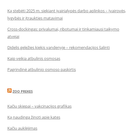
Ką stebėti 2025 m. siekiant įvairialypės darbo aplinkos – Įvairovės,
lygybės ir įtraukties matavimai
Cross-dockingas: privalumai, ribotumai ir tinkamiausi taikymo
atvejai
Didelis geležies kiekis vandenyje – rekomendacijos šalinti
Kaip veikia atbulinis osmosas
Pagrindinė atbulinio osmoso paskirtis
ZOO PREKES
Kačių skiepai – vakcinacijos grafikas
Ką naudinga žinoti apie kates
Kačių auklėjimas