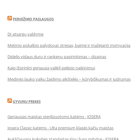
PERVEŽIMO PASLAUGOS
DI atsargų valdyme
Metinio pokalbio palydovai: stresas, baimė ir mažėjanti motyvacija
Didelis vidaus durų ir rankenų pasirinkimas – dizainas
Kaip išsirinkti geriausią valiklį pelėsio naikinimui
Medinės lauko vaikų žaidimo aikštelės – kūrybiškumas ir judrumas
GYVUNU PREKES
Geriausias maistas sterilizuotoms katėms - JOSERA
Josera Classic katėms - Ulta premium klasės kačių maistas
Aukščiausios kokybės standartas Jūsų šuns mitybai - JOSERA