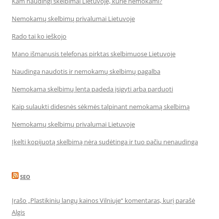
Kam naudingi skelbimai Lietuvoje, kurie nemokami?
Nemokamų skelbimų privalumai Lietuvoje
Rado tai ko ieškojo
Mano išmanusis telefonas pirktas skelbimuose Lietuvoje
Naudinga naudotis ir nemokamų skelbimų pagalba
Nemokama skelbimų lenta padeda įsigyti arba parduoti
Kaip sulaukti didesnės sėkmės talpinant nemokamą skelbimą
Nemokamų skelbimų privalumai Lietuvoje
Įkelti kopijuotą skelbimą nėra sudėtinga ir tuo pačiu nenaudinga
SEO
Įrašo „Plastikinių langų kainos Vilniuje“ komentaras, kurį parašė
Algis