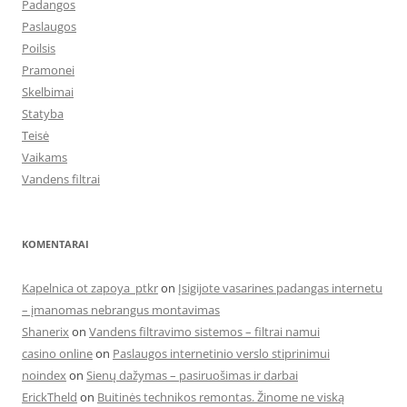
Padangos
Paslaugos
Poilsis
Pramonei
Skelbimai
Statyba
Teisė
Vaikams
Vandens filtrai
KOMENTARAI
Kapelnica ot zapoya_ptkr
on
Įsigijote vasarines padangas internetu
– įmanomas nebrangus montavimas
Shanerix
on
Vandens filtravimo sistemos – filtrai namui
casino online
on
Paslaugos internetinio verslo stiprinimui
noindex
on
Sienų dažymas – pasiruošimas ir darbai
ErickTheld
on
Buitinės technikos remontas. Žinome ne viską