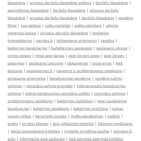
klaipėdoje
|
privatus darželis klaipėdoje gelbėja
|
darželis klaipėdoje
|
pasirinkimas klaipėdoje
|
darželis klaipėdoje
|
privatus darželis
klaipėdoje
|
privatus darželis klaipėdoje
|
darželis klaipėdoje
|
vandens
filtrai
|
nuo pelesio
|
vaiku nameliai
|
aukliu agentura
|
valymo
irenginiai kainos
|
privatus darzelis klaipedoje
|
biologijos
korepetitorius
|
paroles.lt
|
ieškantiems priemonių
|
septikui
|
bakterijos kanalizacijai
|
buhalterines paslaugos
|
paslaugos vilniuje
|
cerpiu stogas
|
mitai apie dangą
|
apie čerpinį stogą
|
apie čerpes
|
patarimai
|
paslaugos Lietuvoje
|
dokumentai
|
programos
|
kiek
kainuoja
|
apskaitaman.lt
|
naujiems ir probleminiams septikams
|
geriausios priemones
|
kanalizaciniai vandenys
|
vandens suliniu
valymas
|
vamzdziu valymo granules
|
mikrogranules kanalizacijos
valymui
|
gelinis kanalizacijos vamzdziu valiklis
|
vamzdziu valymui
|
probleminiams septikams
|
bakterijos maišeliais
|
retai naudojamai
kanalizacijai
|
bakterijos septikams
|
bakterijos priežiūrai
|
kokias
cerpes rinktis
|
keramines cerpes
|
malkų pardavimas
|
malkos
|
anglis
|
ko tikisi klientai
|
dujų silikatiniai blokeliai
|
šiltinimo medžiagos
|
idėjos panaudojant trinkeles
|
trinkelės grindiniui puošia
|
statybos iš
arko
|
informacija apie paslaugą
|
kaip paruosti pagrinda trinkeliu