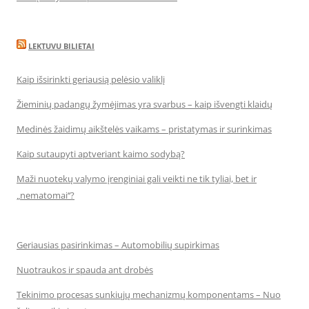
LEKTUVU BILIETAI
Kaip išsirinkti geriausią pelėsio valiklį
Žieminių padangų žymėjimas yra svarbus – kaip išvengti klaidų
Medinės žaidimų aikštelės vaikams – pristatymas ir surinkimas
Kaip sutaupyti aptveriant kaimo sodybą?
Maži nuotekų valymo įrenginiai gali veikti ne tik tyliai, bet ir
„nematomai‘‘?
Geriausias pasirinkimas – Automobilių supirkimas
Nuotraukos ir spauda ant drobės
Tekinimo procesas sunkiųjų mechanizmų komponentams – Nuo