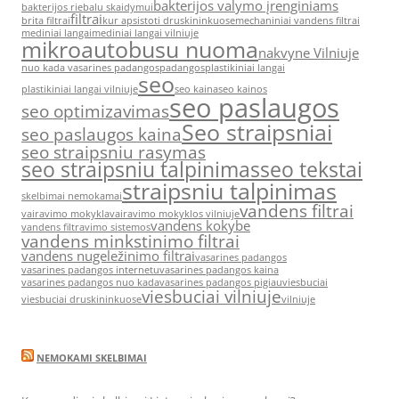
bakterijos valymo įrenginiams
bakterijos riebalu skaidymui
filtrai
brita filtrai
kur apsistoti druskininkuose
mechaniniai vandens filtrai
mediniai langai
mediniai langai vilniuje
mikroautobusu nuoma
nakvyne Vilniuje
nuo kada vasarines padangos
padangos
plastikiniai langai
seo
plastikiniai langai vilniuje
seo kaina
seo kainos
seo paslaugos
seo optimizavimas
Seo straipsniai
seo paslaugos kaina
seo straipsniu rasymas
seo straipsniu talpinimas
seo tekstai
straipsniu talpinimas
skelbimai nemokamai
vandens filtrai
vairavimo mokykla
vairavimo mokyklos vilniuje
vandens kokybe
vandens filtravimo sistemos
vandens minkstinimo filtrai
vandens nugeležinimo filtrai
vasarines padangos
vasarines padangos internetu
vasarines padangos kaina
vasarines padangos nuo kada
vasarines padangos pigiau
viesbuciai
viesbuciai vilniuje
viesbuciai druskininkuose
vilniuje
NEMOKAMI SKELBIMAI