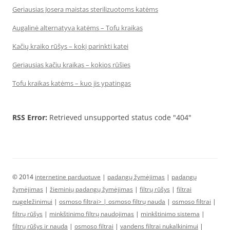
Geriausias Josera maistas sterilizuotoms katėms
Augalinė alternatyva katėms – Tofu kraikas
Kačių kraiko rūšys – kokį parinkti katei
Geriausias kačių kraikas – kokios rūšies
Tofu kraikas katėms – kuo jis ypatingas
RSS Error:
Retrieved unsupported status code "404"
© 2014
internetine parduotuve
|
padangų žymėjimas
|
padangų
žymėjimas
|
žieminių padangų žymėjimas
|
filtrų rūšys
|
filtrai
nugeležinimui
|
osmoso filtrai> |
osmoso filtrų nauda
|
osmoso filtrai
|
filtrų rūšys
|
minkštinimo filtrų naudojimas
|
minkštinimo sistema
|
filtrų rūšys ir nauda
|
osmoso filtrai
|
vandens filtrai nukalkinimui
|