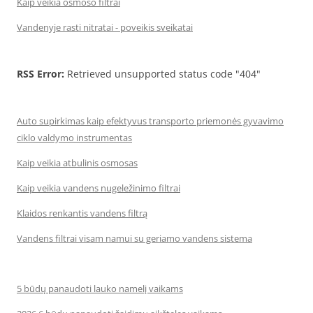
Kaip veikia osmoso filtrai
Vandenyje rasti nitratai - poveikis sveikatai
RSS Error:
Retrieved unsupported status code "404"
Auto supirkimas kaip efektyvus transporto priemonės gyvavimo
ciklo valdymo instrumentas
Kaip veikia atbulinis osmosas
Kaip veikia vandens nugeležinimo filtrai
Klaidos renkantis vandens filtrą
Vandens filtrai visam namui su geriamo vandens sistema
5 būdų panaudoti lauko namelį vaikams