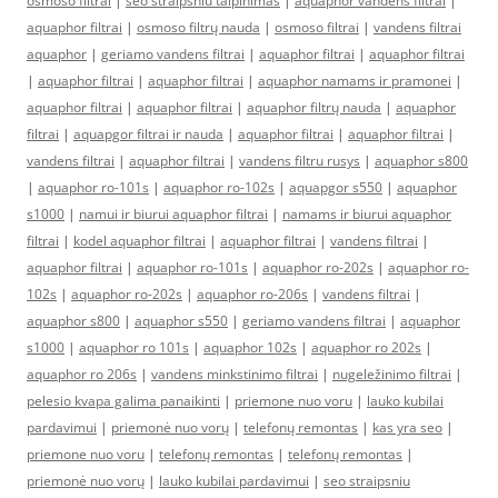
osmoso filtrai
|
seo straipsniu talpinimas
|
aquaphor vandens filtrai
|
aquaphor filtrai
|
osmoso filtrų nauda
|
osmoso filtrai
|
vandens filtrai
aquaphor
|
geriamo vandens filtrai
|
aquaphor filtrai
|
aquaphor filtrai
|
aquaphor filtrai
|
aquaphor filtrai
|
aquaphor namams ir pramonei
|
aquaphor filtrai
|
aquaphor filtrai
|
aquaphor filtrų nauda
|
aquaphor
filtrai
|
aquapgor filtrai ir nauda
|
aquaphor filtrai
|
aquaphor filtrai
|
vandens filtrai
|
aquaphor filtrai
|
vandens filtru rusys
|
aquaphor s800
|
aquaphor ro-101s
|
aquaphor ro-102s
|
aquapgor s550
|
aquaphor
s1000
|
namui ir biurui aquaphor filtrai
|
namams ir biurui aquaphor
filtrai
|
kodel aquaphor filtrai
|
aquaphor filtrai
|
vandens filtrai
|
aquaphor filtrai
|
aquaphor ro-101s
|
aquaphor ro-202s
|
aquaphor ro-
102s
|
aquaphor ro-202s
|
aquaphor ro-206s
|
vandens filtrai
|
aquaphor s800
|
aquaphor s550
|
geriamo vandens filtrai
|
aquaphor
s1000
|
aquaphor ro 101s
|
aquaphor 102s
|
aquaphor ro 202s
|
aquaphor ro 206s
|
vandens minkstinimo filtrai
|
nugeležinimo filtrai
|
pelesio kvapa galima panaikinti
|
priemone nuo voru
|
lauko kubilai
pardavimui
|
priemonė nuo vorų
|
telefonų remontas
|
kas yra seo
|
priemone nuo voru
|
telefonų remontas
|
telefonų remontas
|
priemonė nuo vorų
|
lauko kubilai pardavimui
|
seo straipsniu