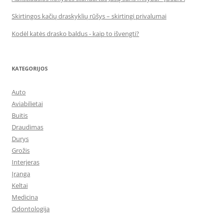
Skirtingos kačių draskyklių rūšys – skirtingi privalumai
Kodėl katės drasko baldus - kaip to išvengti?
KATEGORIJOS
Auto
Aviabilietai
Buitis
Draudimas
Durys
Grožis
Interjeras
Įranga
Keltai
Medicina
Odontologija