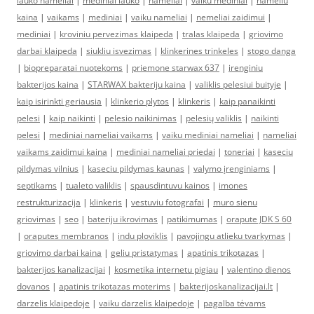
lauko nameliai
|
mediniai lauko
|
nameliai
|
vaiku mediniai
|
nameliu
kaina
|
vaikams
|
mediniai
|
vaiku nameliai
|
nemeliai zaidimui
|
mediniai
|
kroviniu pervezimas klaipeda
|
tralas klaipeda
|
griovimo
darbai klaipeda
|
siukliu isvezimas
|
klinkerines trinkeles
|
stogo danga
|
biopreparatai nuotekoms
|
priemone starwax 637
|
irenginiu
bakterijos kaina
|
STARWAX bakteriju kaina
|
valiklis pelesiui buityje
|
kaip isirinkti geriausia
|
klinkerio plytos
|
klinkeris
|
kaip panaikinti
pelesi
|
kaip naikinti
|
pelesio naikinimas
|
pelesių valiklis
|
naikinti
pelesi
|
mediniai nameliai vaikams
|
vaiku mediniai nameliai
|
nameliai
vaikams zaidimui kaina
|
mediniai nameliai priedai
|
toneriai
|
kaseciu
pildymas vilnius
|
kaseciu pildymas kaunas
|
valymo įrenginiams
|
septikams
|
tualeto valiklis
|
spausdintuvu kainos
|
imones
restrukturizacija
|
klinkeris
|
vestuviu fotografai
|
muro sienu
griovimas
|
seo
|
bateriju ikrovimas
|
patikimumas
|
orapute JDK S 60
|
oraputes membranos
|
indu ploviklis
|
pavojingu atlieku tvarkymas
|
griovimo darbai kaina
|
geliu pristatymas
|
apatinis trikotazas
|
bakterijos kanalizacijai
|
kosmetika internetu pigiau
|
valentino dienos
dovanos
|
apatinis trikotazas moterims
|
bakterijoskanalizacijai.lt
|
darzelis klaipedoje
|
vaiku darzelis klaipedoje
|
pagalba tėvams