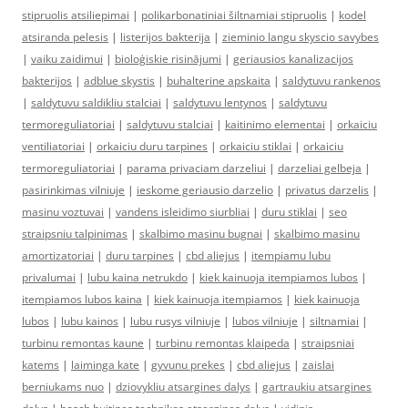
stipruolis atsiliepimai
|
polikarbonatiniai šiltnamiai stipruolis
|
kodel
atsiranda pelesis
|
listerijos bakterija
|
zieminio langu skyscio savybes
|
vaiku zaidimui
|
bioloģiskie risinājumi
|
geriausios kanalizacijos
bakterijos
|
adblue skystis
|
buhalterine apskaita
|
saldytuvu rankenos
|
saldytuvu saldikliu stalciai
|
saldytuvu lentynos
|
saldytuvu
termoreguliatoriai
|
saldytuvu stalciai
|
kaitinimo elementai
|
orkaiciu
ventiliatoriai
|
orkaiciu duru tarpines
|
orkaiciu stiklai
|
orkaiciu
termoreguliatoriai
|
parama privaciam darzeliui
|
darzeliai gelbeja
|
pasirinkimas vilniuje
|
ieskome geriausio darzelio
|
privatus darzelis
|
masinu voztuvai
|
vandens isleidimo siurbliai
|
duru stiklai
|
seo
straipsniu talpinimas
|
skalbimo masinu bugnai
|
skalbimo masinu
amortizatoriai
|
duru tarpines
|
cbd aliejus
|
itempiamu lubu
privalumai
|
lubu kaina netrukdo
|
kiek kainuoja itempiamos lubos
|
itempiamos lubos kaina
|
kiek kainuoja itempiamos
|
kiek kainuoja
lubos
|
lubu kainos
|
lubu rusys vilniuje
|
lubos vilniuje
|
siltnamiai
|
turbinu remontas kaune
|
turbinu remontas klaipeda
|
straipsniai
katems
|
laiminga kate
|
gyvunu prekes
|
cbd aliejus
|
zaislai
berniukams nuo
|
dziovykliu atsargines dalys
|
gartraukiu atsargines