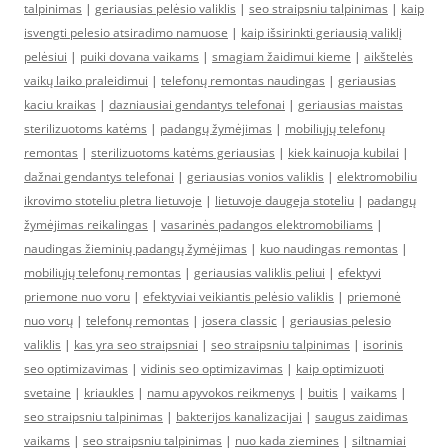
talpinimas
|
geriausias pelėsio valiklis
|
seo straipsniu talpinimas
|
kaip
isvengti pelesio atsiradimo namuose
|
kaip išsirinkti geriausią valiklį
pelėsiui
|
puiki dovana vaikams
|
smagiam žaidimui kieme
|
aikštelės
vaikų laiko praleidimui
|
telefonų remontas naudingas
|
geriausias
kaciu kraikas
|
dazniausiai gendantys telefonai
|
geriausias maistas
sterilizuotoms katėms
|
padangų žymėjimas
|
mobiliųjų telefonų
remontas
|
sterilizuotoms katėms geriausias
|
kiek kainuoja kubilai
|
dažnai gendantys telefonai
|
geriausias vonios valiklis
|
elektromobiliu
ikrovimo stoteliu pletra lietuvoje
|
lietuvoje daugeja stoteliu
|
padangų
žymėjimas reikalingas
|
vasarinės padangos elektromobiliams
|
naudingas žieminių padangų žymėjimas
|
kuo naudingas remontas
|
mobiliųjų telefonų remontas
|
geriausias valiklis peliui
|
efektyvi
priemone nuo voru
|
efektyviai veikiantis pelėsio valiklis
|
priemonė
nuo vorų
|
telefonų remontas
|
josera classic
|
geriausias pelesio
valiklis
|
kas yra seo straipsniai
|
seo straipsniu talpinimas
|
isorinis
seo optimizavimas
|
vidinis seo optimizavimas
|
kaip optimizuoti
svetaine
|
kriaukles
|
namu apyvokos reikmenys
|
buitis
|
vaikams
|
seo straipsniu talpinimas
|
bakterijos kanalizacijai
|
saugus zaidimas
vaikams
|
seo straipsniu talpinimas
|
nuo kada ziemines
|
siltnamiai