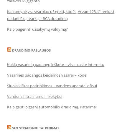
žaliavos iki giganto
Kai ramybė yra svarbiau už greitį, kodėl „Vezam123.lt“ renkasi
pedantišką tvarką ir BCA draudimą
Kaip pagerinti užsakymų valdymą?
DRAUDIMO PASLAUGOS
Kokių vasarinių padangų ieškote – visas rasite internetu
Vasarinės padangos keičiamos vasarai – kodėl
Šiuolaikiškas pasirinkimas – vandens aparatai ofisui
Vandens filtrai namui – kokybei
Kaip gauti pigesnį automobilio draudimą. Patarimai
SEO STRAIPSNIU TALPINIMAS