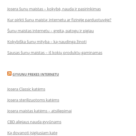
Josera šunų maistas – kokybė, nauda ir pasirinkimas
Kur pirkti šunų maistą: internetu ar fizinėje parduotuvėje?
Šunų maistas internetu – greita, patogu ir pigiau
Kokybiška šunų mityba – ką naudinga žinoti
Sausas šunų maistas – iš kokių produktų gaminamas
GYVUNU PREKES INTERNETU
Josera Classic katėms
Josera sterilizuotoms katėms
Josera maistas katėms – atsiliepimai
CBD aliejaus nauda gyvūnams
Ką dovanoti įsigijusiam katę