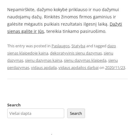
Nepamirškite, dažymo kokybė priklauso ir nuo dažymui
naudojamų dažų. Rinkitės žinomos firmos gaminius ir
galėsite mėgautis puikiais rezultatais ilgesnį laiką.
Dažyti
sienas galite ir Jūs
, tereikia tinkamo pasiruošimo.
This entry was posted in
Paslaugos
,
Statyba
and tagged
dazo
sienas klaipedoje kaina
,
dekoratyvinis sienu dazymas
,
sienu
dazymas
,
sienu dazymas kaina
,
sienu dazymas klaipeda
,
sienu
perdazymas
,
vidaus apdaila
,
vidaus apdailos darbai
on
2020/11/23
.
Search
Search