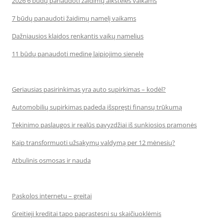
2026 6 būdų panaudoti žaidimų aikšteles vaikams
7 būdų panaudoti žaidimų namelį vaikams
Dažniausios klaidos renkantis vaikų namelius
11 būdų panaudoti medinę laipiojimo sienelę
Geriausias pasirinkimas yra auto supirkimas – kodėl?
Automobilių supirkimas padeda išspręsti finansų trūkumą
Tekinimo paslaugos ir realūs pavyzdžiai iš sunkiosios pramonės
Kaip transformuoti užsakymų valdymą per 12 mėnesių?
Atbulinis osmosas ir nauda
Paskolos internetu – greitai
Greitieji kreditai tapo paprastesni su skaičiuoklėmis