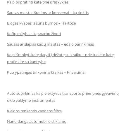
Kaip pripratinti katę prie draskyklės
Sausas maistas šunims ar konservai – ką rinktis
Blogas kvapas iš šuns burnos – Halitozė
Kačių mityba – ką svarbu žinoti
Sausas ar šlapias kačių maistas – ėdalo parinkimas
Kaip išmokyti katę daryti į dėžutę su kraiku – prie tualeto katę
pratinkite su kantrybe
Kuo ypatingas Silikoninis kraikas – Privalumai
Auto supirkimas kaip efektyvus transporto priemonės gyvavimo
ciklo valdymo instrumentas
Klaidos renkantis vandens filtrą
Nano danga automobilio stiklams