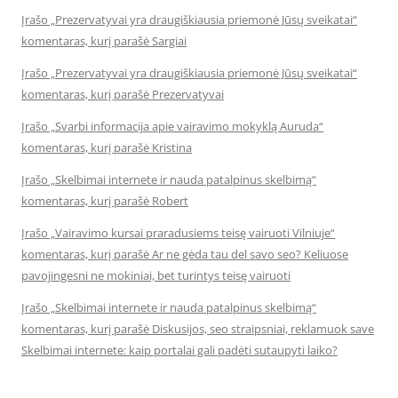
Įrašo „Prezervatyvai yra draugiškiausia priemonė Jūsų sveikatai“
komentaras, kurį parašė Sargiai
Įrašo „Prezervatyvai yra draugiškiausia priemonė Jūsų sveikatai“
komentaras, kurį parašė Prezervatyvai
Įrašo „Svarbi informacija apie vairavimo mokyklą Auruda“
komentaras, kurį parašė Kristina
Įrašo „Skelbimai internete ir nauda patalpinus skelbimą“
komentaras, kurį parašė Robert
Įrašo „Vairavimo kursai praradusiems teisę vairuoti Vilniuje“
komentaras, kurį parašė Ar ne gėda tau del savo seo? Keliuose
pavojingesni ne mokiniai, bet turintys teisę vairuoti
Įrašo „Skelbimai internete ir nauda patalpinus skelbimą“
komentaras, kurį parašė Diskusijos, seo straipsniai, reklamuok save
Skelbimai internete: kaip portalai gali padėti sutaupyti laiko?