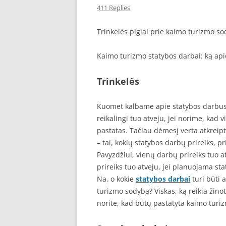
411 Replies
SEO STRAIPSNIU TALPINIMAS
Trinkelės pigiai prie kaimo turizmo s
SEO STRAIPSNIU TALPINIMAS
Kaimo turizmo statybos darbai: ką apie 
Trinkelės
Kuomet kalbame apie statybos darbus,
reikalingi tuo atveju, jei norime, kad v
pastatas. Tačiau dėmesį verta atkreipti
– tai, kokių statybos darbų prireiks, pr
Pavyzdžiui, vienų darbų prireiks tuo a
prireiks tuo atveju, jei planuojama sta
Na, o kokie
statybos darbai
turi būti 
turizmo sodybą? Viskas, ką reikia žinot
norite, kad būtų pastatyta kaimo turi