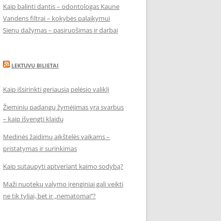
Kaip balinti dantis – odontologas Kaune
Vandens filtrai – kokybės palaikymui
Sienų dažymas – pasiruošimas ir darbai
LEKTUVU BILIETAI
Kaip išsirinkti geriausią pelėsio valiklį
Žieminių padangų žymėjimas yra svarbus
– kaip išvengti klaidų
Medinės žaidimų aikštelės vaikams –
pristatymas ir surinkimas
Kaip sutaupyti aptveriant kaimo sodybą?
Maži nuotekų valymo įrenginiai gali veikti
ne tik tyliai, bet ir „nematomai‘‘?