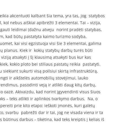
eikia akcentuoti kalbant šia tema, yra tas, jog statybos
 kol nebus aiškiai apibrėžti 3 elementai. Tai – vizija,
gauti leidimai (dažnu atveju norint pradėti statybas,
(tam, kad būtų pastatyta kaimo turizmo sodyba,
 tuomet, kai visi egzistuoja visi šie 3 elementai, galima
bų planus. Kiek ir kokių statybų darbų turės būti
viziją atsakyti į šį klausimą atsakyti bus kur kas
kiek, kokio ploto bei stiliaus pastatų reikia pastatyti.
 siekiant sukurti visą poilsiui skirtą infrastruktūrą,
engti ir aikštelės automobilių stovėjimui, lauko
ndimus, pasodinti veją ir atlikti daug kitų darbų,
o oazė. Akivaizdu, kad norint įgyvendinti visus šiuos
ks – teks atlikti ir aplinkos tvarkymo darbus. Na, o
pereiti prie kito etapo: ieškoti įmonės, kuri galėtų
o, svarbu pabrėžti dar ir tai, jog ne visada viena ir ta
 būtinus darbus – tikėtina, kad teks kreiptis į kelias iš