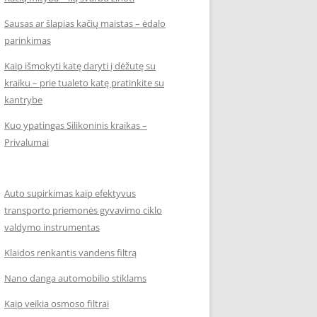
Sausas ar šlapias kačių maistas – ėdalo
parinkimas
Kaip išmokyti katę daryti į dėžutę su
kraiku – prie tualeto katę pratinkite su
kantrybe
Kuo ypatingas Silikoninis kraikas –
Privalumai
Auto supirkimas kaip efektyvus
transporto priemonės gyvavimo ciklo
valdymo instrumentas
Klaidos renkantis vandens filtrą
Nano danga automobilio stiklams
Kaip veikia osmoso filtrai