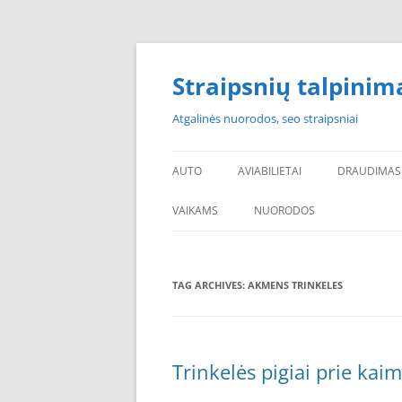
Skip
to
content
Straipsnių talpinim
Atgalinės nuorodos, seo straipsniai
AUTO
AVIABILIETAI
DRAUDIMAS
VAIKAMS
NUORODOS
POPULIARIAUSI
TAG ARCHIVES:
AKMENS TRINKELES
PADANGOS PIGIAU
PERKU PADANGAS
NAUJOS PADANGOS
Trinkelės pigiai prie ka
PIGIOS PADANGOS