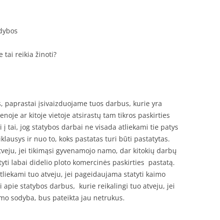
odybos
tai reikia žinoti?
 paprastai įsivaizduojame tuos darbus, kurie yra
ienoje ar kitoje vietoje atsirastų tam tikros paskirties
 į tai, jog statybos darbai ne visada atliekami tie patys
iklausys ir nuo to, koks pastatas turi būti pastatytas.
tveju, jei tikimąsi gyvenamojo namo, dar kitokių darbų
tyti labai didelio ploto komercinės paskirties pastatą.
atliekami tuo atveju, jei pageidaujama statyti kaimo
i apie statybos darbus, kurie reikalingi tuo atveju, jei
zmo sodyba, bus pateikta jau netrukus.