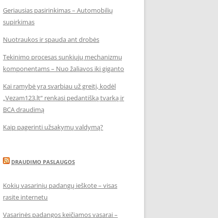
Geriausias pasirinkimas – Automobilių
supirkimas
Nuotraukos ir spauda ant drobės
Tekinimo procesas sunkiųjų mechanizmų
komponentams – Nuo žaliavos iki giganto
Kai ramybė yra svarbiau už greitį, kodėl
„Vezam123.lt“ renkasi pedantišką tvarką ir
BCA draudimą
Kaip pagerinti užsakymų valdymą?
DRAUDIMO PASLAUGOS
Kokių vasarinių padangų ieškote – visas
rasite internetu
Vasarinės padangos keičiamos vasarai –