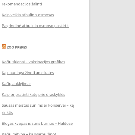
rekomendacijos šalinti
Kaip veikia atbulinis osmosas
Pagrindinė atbulinio osmoso paskirtis
ZOO PREKES
Kačių skiepai – vakcinacijos grafikas
Ką naudinga žinoti apie kates
Kačių auklėjimas
Kaip pripratinti katę prie draskyklės
Sausas maistas šunims ar konservai – ką
rinktis
Blogas kvapas iš šuns burnos – Halitozė
Kačių mityba – ką svarbu žinoti