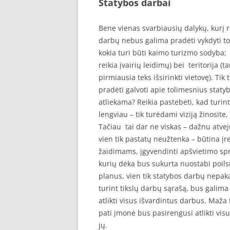
Statybos darbai
Bene vienas svarbiausių dalykų, kurį r
darbų nebus galima pradėti vykdyti tol,
kokia turi būti kaimo turizmo sodyba; 
reikia įvairių leidimų) bei teritorija 
pirmiausia teks išsirinkti vietovę). Tik
pradėti galvoti apie tolimesnius staty
atliekama? Reikia pastebėti, kad turint 
lengviau – tik turėdami viziją žinosite, 
Tačiau tai dar ne viskas – dažnu atveju
vien tik pastatų neužtenka – būtina įr
žaidimams, įgyvendinti apšvietimo spre
kurių dėka bus sukurta nuostabi poilsi
planus, vien tik statybos darbų nepaka
turint tikslų darbų sąrašą, bus galima 
atlikti visus išvardintus darbus. Maža t
pati įmonė bus pasirengusi atlikti visus
jų.