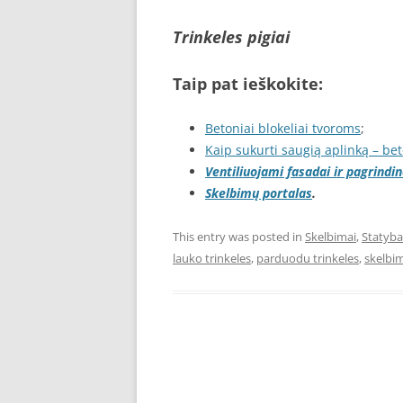
Trinkeles pigiai
Taip pat ieškokite:
Betoniai blokeliai tvoroms
;
Kaip sukurti saugią aplinką – bet
Ventiliuojami fasadai ir pagrindi
Skelbimų portalas
.
This entry was posted in
Skelbimai
,
Statyba
lauko trinkeles
,
parduodu trinkeles
,
skelbi