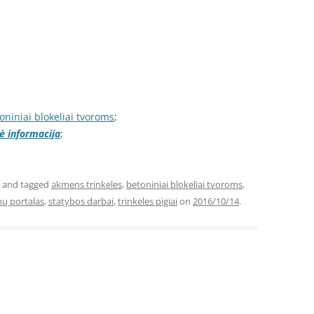
oniniai blokeliai tvoroms
;
nė informacija
;
and tagged
akmens trinkeles
,
betoniniai blokeliai tvoroms
,
mų portalas
,
statybos darbai
,
trinkeles pigiai
on
2016/10/14
.