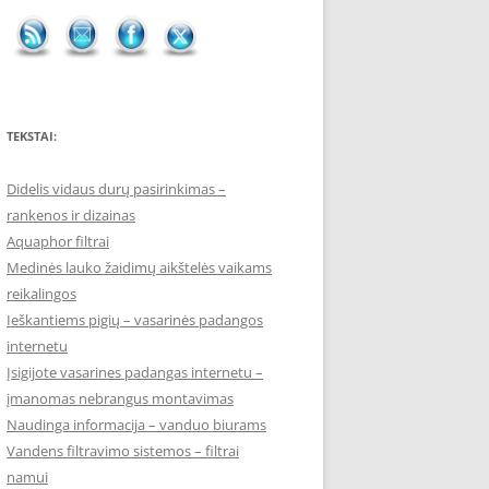
TEKSTAI:
Didelis vidaus durų pasirinkimas –
rankenos ir dizainas
Aquaphor filtrai
Medinės lauko žaidimų aikštelės vaikams
reikalingos
Ieškantiems pigių – vasarinės padangos
internetu
Įsigijote vasarines padangas internetu –
įmanomas nebrangus montavimas
Naudinga informacija – vanduo biurams
Vandens filtravimo sistemos – filtrai
namui