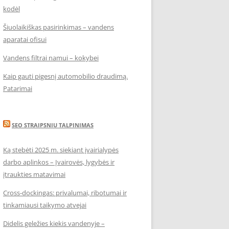
kodėl
Šiuolaikiškas pasirinkimas – vandens
aparatai ofisui
Vandens filtrai namui – kokybei
Kaip gauti pigesnį automobilio draudimą.
Patarimai
SEO STRAIPSNIU TALPINIMAS
Ką stebėti 2025 m. siekiant įvairialypės
darbo aplinkos – Įvairovės, lygybės ir
įtraukties matavimai
Cross-dockingas: privalumai, ribotumai ir
tinkamiausi taikymo atvejai
Didelis geležies kiekis vandenyje –