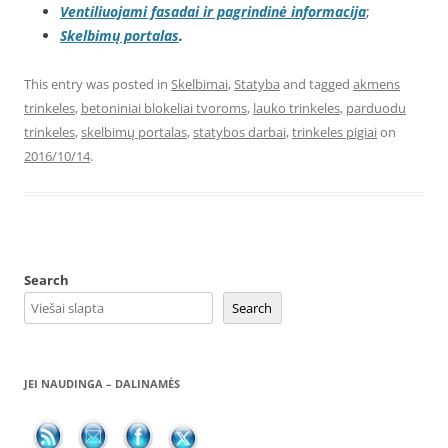
Ventiliuojami fasadai ir pagrindinė informacija
;
Skelbimų portalas
.
This entry was posted in
Skelbimai
,
Statyba
and tagged
akmens
trinkeles
,
betoniniai blokeliai tvoroms
,
lauko trinkeles
,
parduodu
trinkeles
,
skelbimų portalas
,
statybos darbai
,
trinkeles pigiai
on
2016/10/14
.
Search
Search
JEI NAUDINGA – DALINAMĖS