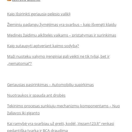
Kaip išsirinkti geriausią pelėsio valiklį
Žieminių padangų žymėjimas yra svarbus – kaip išvengti klaidų
Medinės žaidimų aikštelės vaikams – pristatymas ir surinkimas
Kaip sutaupyti aptveriant kaimo sodybą?
Maži nuotekų valymo įrenginiai gali veikti ne tik tyliai, bet ir
„nematomai‘‘?
Geriausias pasirinkimas – Automobilių supirkimas
Nuotraukos ir spauda ant drobės
Tekinimo procesas sunkiųjų mechanizmų komponentams – Nuo
žaliavos iki giganto
Kai ramybė yra svarbiau už greitį, kodėl „Vezam123.lt“ renkasi
pedantišką tvarką ir BCA draudimą