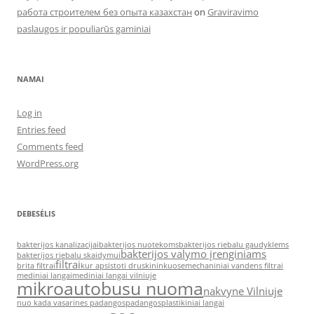
работа строителем без опыта казахстан
on
Graviravimo
paslaugos ir populiarūs gaminiai
NAMAI
Log in
Entries feed
Comments feed
WordPress.org
DEBESĖLIS
bakterijos kanalizacijai
bakterijos nuotekoms
bakterijos riebalu gaudyklems
bakterijos valymo įrenginiams
bakterijos riebalu skaidymui
filtrai
brita filtrai
kur apsistoti druskininkuose
mechaniniai vandens filtrai
mediniai langai
mediniai langai vilniuje
mikroautobusu nuoma
nakvyne Vilniuje
nuo kada vasarines padangos
padangos
plastikiniai langai