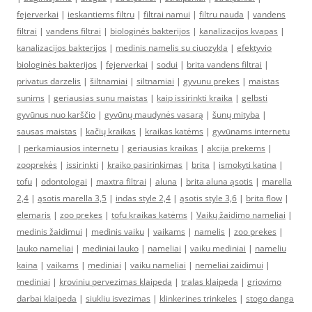
fejerverkai
|
ieskantiems filtru
|
filtrai namui
|
filtru nauda
|
vandens
filtrai
|
vandens filtrai
|
biologinės bakterijos
|
kanalizacijos kvapas
|
kanalizacijos bakterijos
|
medinis namelis su ciuozykla
|
efektyvio
biologinės bakterijos
|
fejerverkai
|
sodui
|
brita vandens filtrai
|
privatus darzelis
|
šiltnamiai
|
siltnamiai
|
gyvunu prekes
|
maistas
sunims
|
geriausias sunu maistas
|
kaip issirinkti kraika
|
gelbsti
gyvūnus nuo karščio
|
gyvūnų maudynės vasarą
|
šunų mityba
|
sausas maistas
|
kačių kraikas
|
kraikas katėms
|
gyvūnams internetu
|
perkamiausios internetu
|
geriausias kraikas
|
akcija prekems
|
zooprekės
|
issirinkti
|
kraiko pasirinkimas
|
brita
|
ismokyti katina
|
tofu
|
odontologai
|
maxtra filtrai
|
aluna
|
brita aluna ąsotis
|
marella
2,4
|
ąsotis marella 3,5
|
indas style 2,4
|
ąsotis style 3,6
|
brita flow
|
elemaris
|
zoo prekes
|
tofu kraikas katėms
|
Vaikų žaidimo nameliai
|
medinis žaidimui
|
medinis vaiku
|
vaikams
|
namelis
|
zoo prekes
|
lauko nameliai
|
mediniai lauko
|
nameliai
|
vaiku mediniai
|
nameliu
kaina
|
vaikams
|
mediniai
|
vaiku nameliai
|
nemeliai zaidimui
|
mediniai
|
kroviniu pervezimas klaipeda
|
tralas klaipeda
|
griovimo
darbai klaipeda
|
siukliu isvezimas
|
klinkerines trinkeles
|
stogo danga