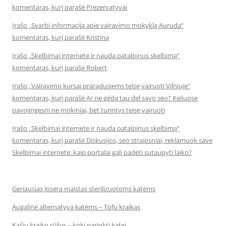
komentaras, kurį parašė Prezervatyvai
Įrašo „Svarbi informacija apie vairavimo mokyklą Auruda“
komentaras, kurį parašė Kristina
Įrašo „Skelbimai internete ir nauda patalpinus skelbimą“
komentaras, kurį parašė Robert
Įrašo „Vairavimo kursai praradusiems teisę vairuoti Vilniuje“
komentaras, kurį parašė Ar ne gėda tau del savo seo? Keliuose
pavojingesni ne mokiniai, bet turintys teisę vairuoti
Įrašo „Skelbimai internete ir nauda patalpinus skelbimą“
komentaras, kurį parašė Diskusijos, seo straipsniai, reklamuok save
Skelbimai internete: kaip portalai gali padėti sutaupyti laiko?
Geriausias Josera maistas sterilizuotoms katėms
Augalinė alternatyva katėms – Tofu kraikas
Kačių kraiko rūšys – kokį parinkti katei