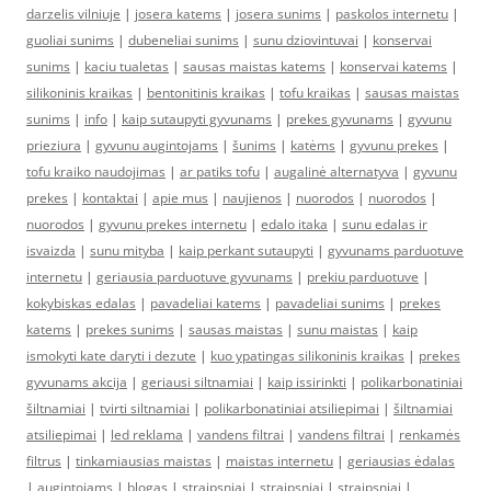
darzelis vilniuje
|
josera katems
|
josera sunims
|
paskolos internetu
|
guoliai sunims
|
dubeneliai sunims
|
sunu dziovintuvai
|
konservai
sunims
|
kaciu tualetas
|
sausas maistas katems
|
konservai katems
|
silikoninis kraikas
|
bentonitinis kraikas
|
tofu kraikas
|
sausas maistas
sunims
|
info
|
kaip sutaupyti gyvunams
|
prekes gyvunams
|
gyvunu
prieziura
|
gyvunu augintojams
|
šunims
|
katėms
|
gyvunu prekes
|
tofu kraiko naudojimas
|
ar patiks tofu
|
augalinė alternatyva
|
gyvunu
prekes
|
kontaktai
|
apie mus
|
naujienos
|
nuorodos
|
nuorodos
|
nuorodos
|
gyvunu prekes internetu
|
edalo itaka
|
sunu edalas ir
isvaizda
|
sunu mityba
|
kaip perkant sutaupyti
|
gyvunams parduotuve
internetu
|
geriausia parduotuve gyvunams
|
prekiu parduotuve
|
kokybiskas edalas
|
pavadeliai katems
|
pavadeliai sunims
|
prekes
katems
|
prekes sunims
|
sausas maistas
|
sunu maistas
|
kaip
ismokyti kate daryti i dezute
|
kuo ypatingas silikoninis kraikas
|
prekes
gyvunams akcija
|
geriausi siltnamiai
|
kaip issirinkti
|
polikarbonatiniai
šiltnamiai
|
tvirti siltnamiai
|
polikarbonatiniai atsiliepimai
|
šiltnamiai
atsiliepimai
|
led reklama
|
vandens filtrai
|
vandens filtrai
|
renkamės
filtrus
|
tinkamiausias maistas
|
maistas internetu
|
geriausias ėdalas
|
augintojams
|
blogas
|
straipsniai
|
straipsniai
|
straipsniai
|