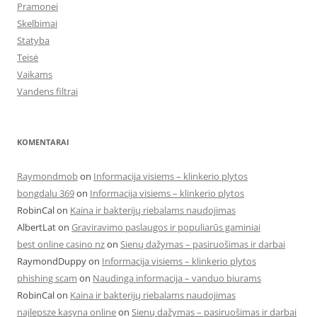
Pramonei
Skelbimai
Statyba
Teisė
Vaikams
Vandens filtrai
KOMENTARAI
Raymondmob
on
Informacija visiems – klinkerio plytos
bongdalu 369
on
Informacija visiems – klinkerio plytos
RobinCal
on
Kaina ir bakterijų riebalams naudojimas
AlbertLat
on
Graviravimo paslaugos ir populiarūs gaminiai
best online casino nz
on
Sienų dažymas – pasiruošimas ir darbai
RaymondDuppy
on
Informacija visiems – klinkerio plytos
phishing scam
on
Naudinga informacija – vanduo biurams
RobinCal
on
Kaina ir bakterijų riebalams naudojimas
najlepsze kasyna online
on
Sienų dažymas – pasiruošimas ir darbai