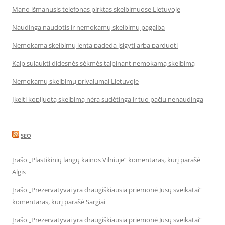
Mano išmanusis telefonas pirktas skelbimuose Lietuvoje
Naudinga naudotis ir nemokamų skelbimų pagalba
Nemokama skelbimų lenta padeda įsigyti arba parduoti
Kaip sulaukti didesnės sėkmės talpinant nemokamą skelbimą
Nemokamų skelbimų privalumai Lietuvoje
Įkelti kopijuotą skelbimą nėra sudėtinga ir tuo pačiu nenaudinga
SEO
Įrašo „Plastikinių langų kainos Vilniuje“ komentaras, kurį parašė
Algis
Įrašo „Prezervatyvai yra draugiškiausia priemonė Jūsų sveikatai“
komentaras, kurį parašė Sargiai
Įrašo „Prezervatyvai yra draugiškiausia priemonė Jūsų sveikatai“