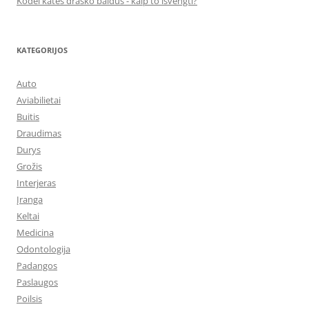
Kodėl katės drasko baldus - kaip to išvengti?
KATEGORIJOS
Auto
Aviabilietai
Buitis
Draudimas
Durys
Grožis
Interjeras
Įranga
Keltai
Medicina
Odontologija
Padangos
Paslaugos
Poilsis