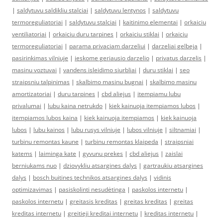
|
saldytuvu saldikliu stalciai
|
saldytuvu lentynos
|
saldytuvu
termoreguliatoriai
|
saldytuvu stalciai
|
kaitinimo elementai
|
orkaiciu
ventiliatoriai
|
orkaiciu duru tarpines
|
orkaiciu stiklai
|
orkaiciu
termoreguliatoriai
|
parama privaciam darzeliui
|
darzeliai gelbeja
|
pasirinkimas vilniuje
|
ieskome geriausio darzelio
|
privatus darzelis
|
masinu voztuvai
|
vandens isleidimo siurbliai
|
duru stiklai
|
seo
straipsniu talpinimas
|
skalbimo masinu bugnai
|
skalbimo masinu
amortizatoriai
|
duru tarpines
|
cbd aliejus
|
itempiamu lubu
privalumai
|
lubu kaina netrukdo
|
kiek kainuoja itempiamos lubos
|
itempiamos lubos kaina
|
kiek kainuoja itempiamos
|
kiek kainuoja
lubos
|
lubu kainos
|
lubu rusys vilniuje
|
lubos vilniuje
|
siltnamiai
|
turbinu remontas kaune
|
turbinu remontas klaipeda
|
straipsniai
katems
|
laiminga kate
|
gyvunu prekes
|
cbd aliejus
|
zaislai
berniukams nuo
|
dziovykliu atsargines dalys
|
gartraukiu atsargines
dalys
|
bosch buitines technikos atsargines dalys
|
vidinis
optimizavimas
|
pasiskolinti nesudėtinga
|
paskolos internetu
|
paskolos internetu
|
greitasis kreditas
|
greitas kreditas
|
greitas
kreditas internetu
|
greitieji kreditai internetu
|
kreditas internetu
|