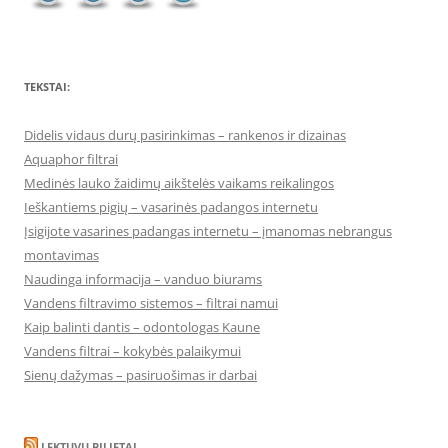
TEKSTAI:
Didelis vidaus durų pasirinkimas – rankenos ir dizainas
Aquaphor filtrai
Medinės lauko žaidimų aikštelės vaikams reikalingos
Ieškantiems pigių – vasarinės padangos internetu
Įsigijote vasarines padangas internetu – įmanomas nebrangus
montavimas
Naudinga informacija – vanduo biurams
Vandens filtravimo sistemos – filtrai namui
Kaip balinti dantis – odontologas Kaune
Vandens filtrai – kokybės palaikymui
Sienų dažymas – pasiruošimas ir darbai
LEKTUVU BILIETAI