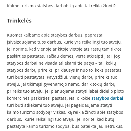
Kaimo turizmo statybos darbai: ką apie tai reikia žinoti?
Trinkelės
Kuomet kalbame apie statybos darbus, paprastai
įsivaizduojame tuos darbus, kurie yra reikalingi tuo atveju,
jei norime, kad vienoje ar kitoje vietoje atsirastų tam tikros
paskirties pastatas. Tačiau dėmesį verta atkreipti į tai, jog
statybos darbai ne visada atliekami tie patys – tai, kokių
statybos darbų prireiks, priklausys ir nuo to, koks pastatas
turi būti pastatytas. Pavyzdžiui, vienų darbų prireiks tuo
atveju, jei tikimąsi gyvenamojo namo, dar kitokių darbų
prireiks tuo atveju, jei planuojama statyti labai didelio ploto
komercinės paskirties pastatą. Na, o kokie
statybos darbai
turi būti atliekami tuo atveju, jei pageidaujama statyti
kaimo turizmo sodybą? Viskas, ką reikia žinoti apie statybos
darbus, kurie reikalingi tuo atveju, jei norite, kad būtų
pastatyta kaimo turizmo sodyba, bus pateikta jau netrukus.