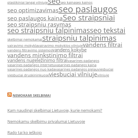
seo
plastikiniai langai vilniuje
seo kaina
seo kainos
seo paslaugos
seo optimizavimas
Seo straipsniai
seo paslaugos kaina
seo straipsniu rasymas
seo straipsniu talpinimas
seo tekstai
straipsniu talpinimas
skelbimai nemokamai
vandens filtrai
vairavimo mokykla
vairavimo mokyklos vilniuje
vandens kokybe
vandens filtravimo sistemos
vandens minkstinimo filtrai
vandens nugeležinimo filtrai
vasarines padangos
vasarines padangos internetu
vasarines padangos kaina
vasarines padangos nuo kada
vasarines padangos pigiau
viesbuciai
viesbuciai vilniuje
viesbuciai druskininkuose
vilniuje
NEMOKAMI SKELBIMAI
Kam naudingi skelbimai Lietuvoje, kurie nemokami?
Nemokamų skelbimų privalumai Lietuvoje
Rado tai ko ieškojo