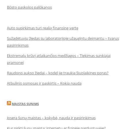
Būsto paskolos palūkanos
Auto supirkimas turi realią finansinę vertę
Sužadėtuvių žiedas su laboratorijoje užaugintu deimantu – tvarus
pasirinkimas
Ekstremalų krūvį atlaikančios medžiagos – Tiekimas sunkiajai
pramonei
Raudono aukso žiedai – kodėl jie traukia šiuolaikines poras?
Atbulinis osmosas ir paskirtis – Kokia nauda
MAISTAS SUNIMS
Josera šunų maistas – kokybė, nauda ir pasirinkimas
Kur pirkti šunų maistą: internetu ar fizinėje parduotuvėje?