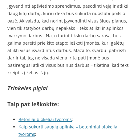
įgyvendinti apšvietimo sprendimus, pasodinti veją ir atlikti
daug kitų darbų, kurių dėka bus sukurta nuostabi poilsio
oazė. Akivaizdu, kad norint įgyvendinti visus šiuos planus,
vien tik statybos darbų nepakaks – teks atlikti ir aplinkos
tvarkymo darbus. Na, o turint tikslų darbų sąrašą, bus
galima pereiti prie kito etapo: ieškoti įmonės, kuri galėtų
atlikti visus išvardintus darbus. Maža to, svarbu pabrėžti
dar ir tai, jog ne visada viena ir ta pati įmonė bus
pasirengusi atlikti visus būtinus darbus – tikėtina, kad teks
kreiptis į kelias iš jų.
Trinkeles pigiai
Taip pat ieškokite:
Betoniai blokeliai tvoroms
;
Kaip sukurti saugią aplinką – betoniniai blokeliai
tvoroms
;