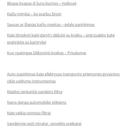
Blogas kvapas iš šuns burnos – Halitozė
Kačių mityba – ką svarbu žinoti
Sausas ar šlapias kačių maistas – ėdalo parinkimas
Kaip išmokyti katę daryti į dėžutę su kraiku – prie tualeto katę
pratinkite su kantrybe
Kuo ypatingas Silikoninis kraikas – Privalumai
Auto supirkimas kaip efektyvus transporto priemonės gyvavimo
ciklo valdymo instrumentas
Klaidos renkantis vandens filtrą
Nano danga automobilio stiklams
Kaip veikia osmoso filtrai
Vandenyje rasti nitratai - poveikis sveikatai