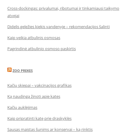
Cross-dockingas: privalumai, ribotumai ir tinkamiausi taikymo
atvejai
Didelis geležies kiekis vandenyje – rekomendacijos šalinti
Kaip veikia atbulinis osmosas
Pagrindinė atbulinio osmoso paskirtis
ZOO PREKES
Kačių skiepai – vakcinacijos grafikas
Ką naudinga žinoti apie kates
Kačių auklėjimas
Kaip pripratinti katę prie draskyklės
Sausas maistas šunims ar konservai – ką rinktis