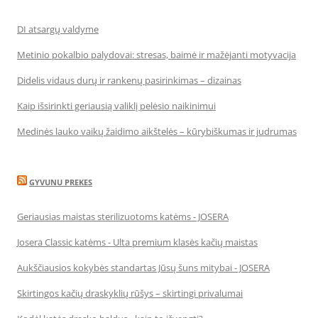
DI atsargų valdyme
Metinio pokalbio palydovai: stresas, baimė ir mažėjanti motyvacija
Didelis vidaus durų ir rankenų pasirinkimas – dizainas
Kaip išsirinkti geriausią valiklį pelėsio naikinimui
Medinės lauko vaikų žaidimo aikštelės – kūrybiškumas ir judrumas
GYVUNU PREKES
Geriausias maistas sterilizuotoms katėms - JOSERA
Josera Classic katėms - Ulta premium klasės kačių maistas
Aukščiausios kokybės standartas Jūsų šuns mitybai - JOSERA
Skirtingos kačių draskyklių rūšys – skirtingi privalumai