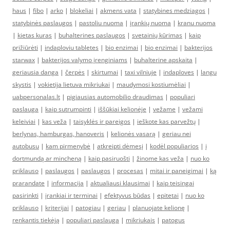
haus
|
fibo
|
arko
|
blokeliai
|
akmens vata
|
statybines medziagos
|
statybinės paslaugos
|
pastoliu nuoma
|
įrankių nuoma
|
kranu nuoma
|
kietas kuras
|
buhalterines paslaugos
|
svetainių kūrimas
|
kaip
prižiūrėti
|
indaploviu tabletes
|
bio enzimai
|
bio enzimai
|
bakterijos
starwax
|
bakterijos valymo įrenginiams
|
buhalterine apskaita
|
geriausia danga
|
čerpės
|
skirtumai
|
taxi vilniuje
|
indaploves
|
langu
skystis
|
vokietija lietuva mikriukai
|
maudymosi kostiumėliai
|
uabpersonalas.lt
|
pigiausias automobilio draudimas
|
populiari
paslauga
|
kaip sutrumpinti
|
iššūkiai kelionėje
|
vežame
|
vežami
keleiviai
|
kas veža
|
taisyklės ir pareigos
|
ieškote kas parvežtų
|
berlynas, hamburgas, hanoveris
|
kelionės vasarą
|
geriau nei
autobusu
|
kam pirmenybė
|
atkreipti dėmesį
|
kodėl populiarios
|
į
dortmundą ar mincheną
|
kaip pasiruošti
|
žinome kas veža
|
nuo ko
priklauso
|
paslaugos
|
paslaugos
|
procesas
|
mitai ir paneigimai
|
ką
prarandate
|
informacija
|
aktualiausi klausimai
|
kaip teisingai
pasirinkti
|
įrankiai ir terminai
|
efektyvus būdas
|
epitetai
|
nuo ko
priklauso
|
kriterijai
|
patogiau
|
geriau
|
planuojate kelionę
|
renkantis tiekėją
|
populiari paslauga
|
mikriukais
|
patogus