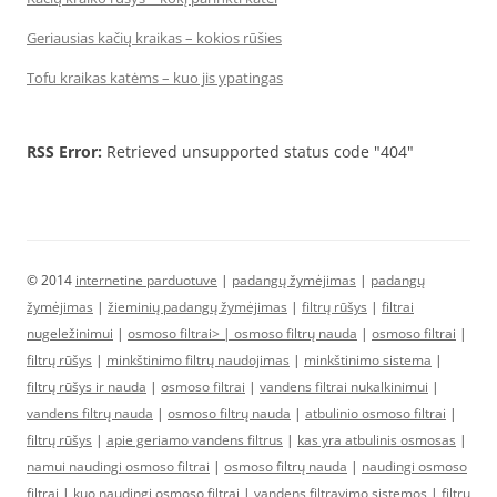
Geriausias kačių kraikas – kokios rūšies
Tofu kraikas katėms – kuo jis ypatingas
RSS Error:
Retrieved unsupported status code "404"
© 2014
internetine parduotuve
|
padangų žymėjimas
|
padangų
žymėjimas
|
žieminių padangų žymėjimas
|
filtrų rūšys
|
filtrai
nugeležinimui
|
osmoso filtrai> |
osmoso filtrų nauda
|
osmoso filtrai
|
filtrų rūšys
|
minkštinimo filtrų naudojimas
|
minkštinimo sistema
|
filtrų rūšys ir nauda
|
osmoso filtrai
|
vandens filtrai nukalkinimui
|
vandens filtrų nauda
|
osmoso filtrų nauda
|
atbulinio osmoso filtrai
|
filtrų rūšys
|
apie geriamo vandens filtrus
|
kas yra atbulinis osmosas
|
namui naudingi osmoso filtrai
|
osmoso filtrų nauda
|
naudingi osmoso
filtrai
|
kuo naudingi osmoso filtrai
|
vandens filtravimo sistemos
|
filtrų