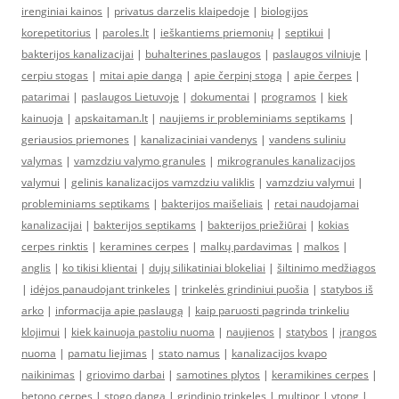
irenginiai kainos
|
privatus darzelis klaipedoje
|
biologijos
korepetitorius
|
paroles.lt
|
ieškantiems priemonių
|
septikui
|
bakterijos kanalizacijai
|
buhalterines paslaugos
|
paslaugos vilniuje
|
cerpiu stogas
|
mitai apie dangą
|
apie čerpinį stogą
|
apie čerpes
|
patarimai
|
paslaugos Lietuvoje
|
dokumentai
|
programos
|
kiek
kainuoja
|
apskaitaman.lt
|
naujiems ir probleminiams septikams
|
geriausios priemones
|
kanalizaciniai vandenys
|
vandens suliniu
valymas
|
vamzdziu valymo granules
|
mikrogranules kanalizacijos
valymui
|
gelinis kanalizacijos vamzdziu valiklis
|
vamzdziu valymui
|
probleminiams septikams
|
bakterijos maišeliais
|
retai naudojamai
kanalizacijai
|
bakterijos septikams
|
bakterijos priežiūrai
|
kokias
cerpes rinktis
|
keramines cerpes
|
malkų pardavimas
|
malkos
|
anglis
|
ko tikisi klientai
|
dujų silikatiniai blokeliai
|
šiltinimo medžiagos
|
idėjos panaudojant trinkeles
|
trinkelės grindiniui puošia
|
statybos iš
arko
|
informacija apie paslaugą
|
kaip paruosti pagrinda trinkeliu
klojimui
|
kiek kainuoja pastoliu nuoma
|
naujienos
|
statybos
|
įrangos
nuoma
|
pamatu liejimas
|
stato namus
|
kanalizacijos kvapo
naikinimas
|
griovimo darbai
|
samotines plytos
|
keramikines cerpes
|
betono cerpes
|
stogo danga
|
grindinio trinkeles
|
multipor
|
ytong
|