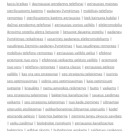
kaciu kraikas
|
dazniausiai gendantys telefonai
|
geriausias maistas
sterilizuotoms katėms
|
padangų žymėjimas
|
mobiliųjų telefonų
remontas
|
sterilizuotoms katėms geriausias
|
kiek kainuoja kubilai
|
dažnai gendantys telefonai
|
geriausias vonios valiklis
|
elektromobiliu
ikrovimo stoteliu pletra lietuvoje
|
lietuvoje daugeja stoteliu
|
padangų
žymėjimas reikalingas
|
vasarinės padangos elektromobiliams
|
naudingas žieminių padangų žymėjimas
|
kuo naudingas remontas
|
mobiliųjų telefonų remontas
|
geriausias valiklis peliui
|
efektyvi
priemone nuo voru
|
efektyviai veikiantis pelėsio valiklis
|
priemonė
nuo vorų
|
telefonų remontas
|
josera classic
|
geriausias pelesio
valiklis
|
kas yra seo straipsniai
|
seo straipsniu talpinimas
|
isorinis
seo optimizavimas
|
vidinis seo optimizavimas
|
kaip optimizuoti
svetaine
|
kriaukles
|
namu apyvokos reikmenys
|
buitis
|
vaikams
|
seo straipsniu talpinimas
|
bakterijos kanalizacijai
|
saugus zaidimas
vaikams
|
seo straipsniu talpinimas
|
nuo kada ziemines
|
siltnamiai
stipruolis atsiliepimai
|
polikarbonatiniai šiltnamiai stipruolis
|
kodel
atsiranda pelesis
|
listerijos bakterija
|
zieminio langu skyscio savybes
|
vaiku zaidimui
|
bioloģiskie risinājumi
|
geriausios kanalizacijos
bakterijos
|
adblue skystis
|
buhalterine apskaita
|
saldytuvu rankenos