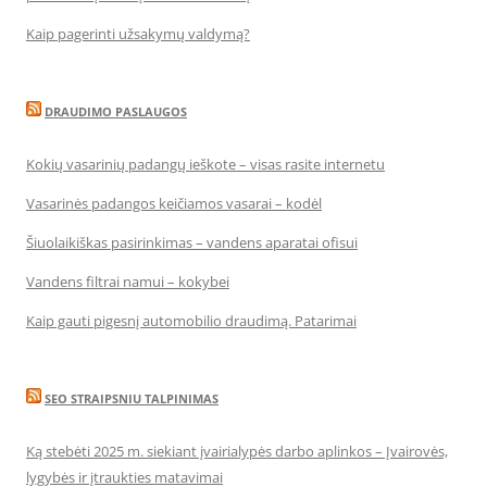
Kaip pagerinti užsakymų valdymą?
DRAUDIMO PASLAUGOS
Kokių vasarinių padangų ieškote – visas rasite internetu
Vasarinės padangos keičiamos vasarai – kodėl
Šiuolaikiškas pasirinkimas – vandens aparatai ofisui
Vandens filtrai namui – kokybei
Kaip gauti pigesnį automobilio draudimą. Patarimai
SEO STRAIPSNIU TALPINIMAS
Ką stebėti 2025 m. siekiant įvairialypės darbo aplinkos – Įvairovės,
lygybės ir įtraukties matavimai