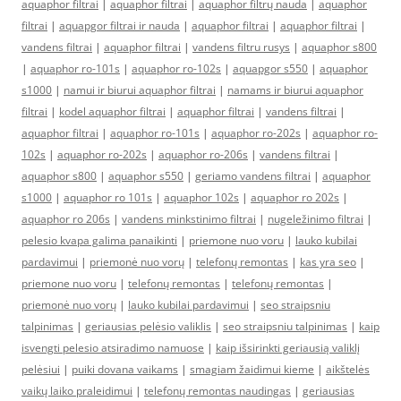
aquaphor filtrai
|
aquaphor filtrai
|
aquaphor filtrų nauda
|
aquaphor
filtrai
|
aquapgor filtrai ir nauda
|
aquaphor filtrai
|
aquaphor filtrai
|
vandens filtrai
|
aquaphor filtrai
|
vandens filtru rusys
|
aquaphor s800
|
aquaphor ro-101s
|
aquaphor ro-102s
|
aquapgor s550
|
aquaphor
s1000
|
namui ir biurui aquaphor filtrai
|
namams ir biurui aquaphor
filtrai
|
kodel aquaphor filtrai
|
aquaphor filtrai
|
vandens filtrai
|
aquaphor filtrai
|
aquaphor ro-101s
|
aquaphor ro-202s
|
aquaphor ro-
102s
|
aquaphor ro-202s
|
aquaphor ro-206s
|
vandens filtrai
|
aquaphor s800
|
aquaphor s550
|
geriamo vandens filtrai
|
aquaphor
s1000
|
aquaphor ro 101s
|
aquaphor 102s
|
aquaphor ro 202s
|
aquaphor ro 206s
|
vandens minkstinimo filtrai
|
nugeležinimo filtrai
|
pelesio kvapa galima panaikinti
|
priemone nuo voru
|
lauko kubilai
pardavimui
|
priemonė nuo vorų
|
telefonų remontas
|
kas yra seo
|
priemone nuo voru
|
telefonų remontas
|
telefonų remontas
|
priemonė nuo vorų
|
lauko kubilai pardavimui
|
seo straipsniu
talpinimas
|
geriausias pelėsio valiklis
|
seo straipsniu talpinimas
|
kaip
isvengti pelesio atsiradimo namuose
|
kaip išsirinkti geriausią valiklį
pelėsiui
|
puiki dovana vaikams
|
smagiam žaidimui kieme
|
aikštelės
vaikų laiko praleidimui
|
telefonų remontas naudingas
|
geriausias