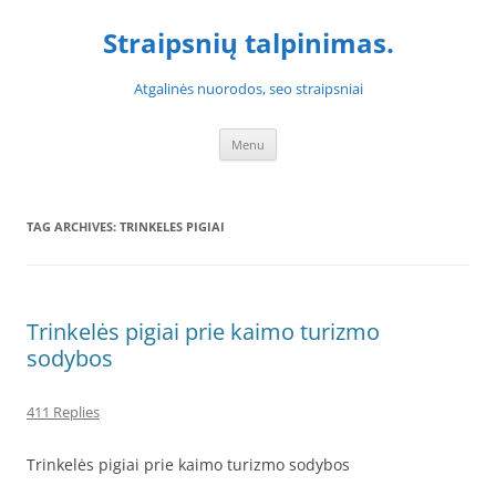
Skip
to
Straipsnių talpinimas.
content
Atgalinės nuorodos, seo straipsniai
Menu
TAG ARCHIVES:
TRINKELES PIGIAI
Trinkelės pigiai prie kaimo turizmo
sodybos
411 Replies
Trinkelės pigiai prie kaimo turizmo sodybos