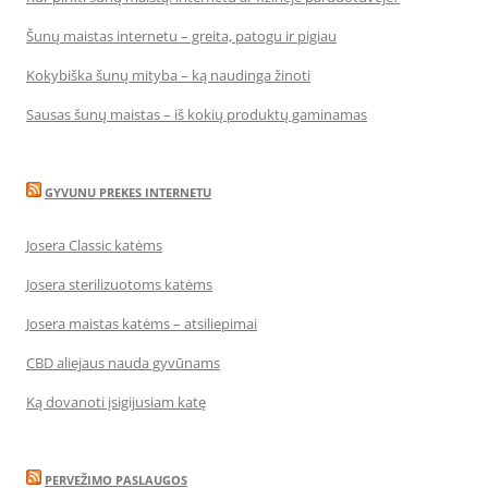
Šunų maistas internetu – greita, patogu ir pigiau
Kokybiška šunų mityba – ką naudinga žinoti
Sausas šunų maistas – iš kokių produktų gaminamas
GYVUNU PREKES INTERNETU
Josera Classic katėms
Josera sterilizuotoms katėms
Josera maistas katėms – atsiliepimai
CBD aliejaus nauda gyvūnams
Ką dovanoti įsigijusiam katę
PERVEŽIMO PASLAUGOS