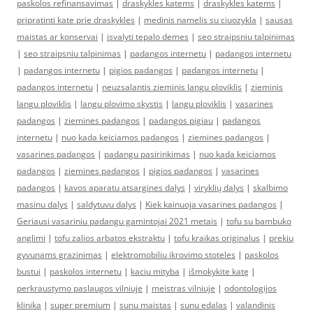
paskolos refinansavimas
|
draskykles katems
|
draskykles katems
|
pripratinti kate prie draskykles
|
medinis namelis su ciuozykla
|
sausas
maistas ar konservai
|
isvalyti tepalo demes
|
seo straipsniu talpinimas
|
seo straipsniu talpinimas
|
padangos internetu
|
padangos internetu
|
padangos internetu
|
pigios padangos
|
padangos internetu
|
padangos internetu
|
neuzsalantis zieminis langu ploviklis
|
zieminis
langu ploviklis
|
langu plovimo skystis
|
langu ploviklis
|
vasarines
padangos
|
ziemines padangos
|
padangos pigiau
|
padangos
internetu
|
nuo kada keiciamos padangos
|
ziemines padangos
|
vasarines padangos
|
padangu pasirinkimas
|
nuo kada keiciamos
padangos
|
ziemines padangos
|
pigios padangos
|
vasarines
padangos
|
kavos aparatu atsargines dalys
|
viryklių dalys
|
skalbimo
masinu dalys
|
saldytuvu dalys
|
Kiek kainuoja vasarines padangos
|
Geriausi vasariniu padangu gamintojai 2021 metais
|
tofu su bambuko
anglimi
|
tofu zalios arbatos ekstraktu
|
tofu kraikas originalus
|
prekiu
gyvunams grazinimas
|
elektromobiliu ikrovimo stoteles
|
paskolos
bustui
|
paskolos internetu
|
kaciu mityba
|
išmokykite katę
|
perkraustymo paslaugos vilniuje
|
meistras vilniuje
|
odontologijos
klinika
|
super premium
|
sunu maistas
|
sunu edalas
|
valandinis