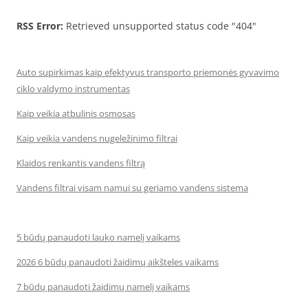
RSS Error:
Retrieved unsupported status code "404"
Auto supirkimas kaip efektyvus transporto priemonės gyvavimo
ciklo valdymo instrumentas
Kaip veikia atbulinis osmosas
Kaip veikia vandens nugeležinimo filtrai
Klaidos renkantis vandens filtrą
Vandens filtrai visam namui su geriamo vandens sistema
5 būdų panaudoti lauko namelį vaikams
2026 6 būdų panaudoti žaidimų aikšteles vaikams
7 būdų panaudoti žaidimų namelį vaikams