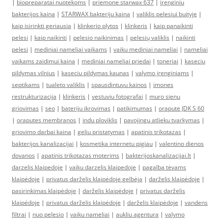
|
biopreparatai nuotekoms
|
priemone starwax 637
|
irenginiu
bakterijos kaina
|
STARWAX bakteriju kaina
|
valiklis pelesiui buityje
|
kaip isirinkti geriausia
|
klinkerio plytos
|
klinkeris
|
kaip panaikinti
pelesi
|
kaip naikinti
|
pelesio naikinimas
|
pelesių valiklis
|
naikinti
pelesi
|
mediniai nameliai vaikams
|
vaiku mediniai nameliai
|
nameliai
vaikams zaidimui kaina
|
mediniai nameliai priedai
|
toneriai
|
kaseciu
pildymas vilnius
|
kaseciu pildymas kaunas
|
valymo įrenginiams
|
septikams
|
tualeto valiklis
|
spausdintuvu kainos
|
imones
restrukturizacija
|
klinkeris
|
vestuviu fotografai
|
muro sienu
griovimas
|
seo
|
bateriju ikrovimas
|
patikimumas
|
orapute JDK S 60
|
oraputes membranos
|
indu ploviklis
|
pavojingu atlieku tvarkymas
|
griovimo darbai kaina
|
geliu pristatymas
|
apatinis trikotazas
|
bakterijos kanalizacijai
|
kosmetika internetu pigiau
|
valentino dienos
dovanos
|
apatinis trikotazas moterims
|
bakterijoskanalizacijai.lt
|
darzelis klaipedoje
|
vaiku darzelis klaipedoje
|
pagalba tėvams
klaipėdoje
|
privatus darželis klaipėdoje gelbėja
|
darželis klaipėdoje
|
pasirinkimas klaipėdoje
|
darželis klaipėdoje
|
privatus darželis
klaipėdoje
|
privatus darželis klaipėdoje
|
darželis klaipėdoje
|
vandens
filtrai
|
nuo pelesio
|
vaiku nameliai
|
aukliu agentura
|
valymo