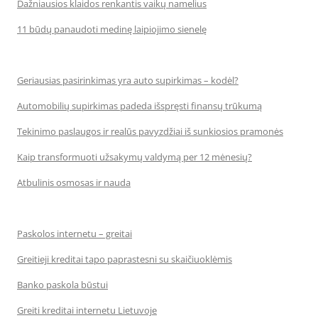
Dažniausios klaidos renkantis vaikų namelius
11 būdų panaudoti medinę laipiojimo sienelę
Geriausias pasirinkimas yra auto supirkimas – kodėl?
Automobilių supirkimas padeda išspręsti finansų trūkumą
Tekinimo paslaugos ir realūs pavyzdžiai iš sunkiosios pramonės
Kaip transformuoti užsakymų valdymą per 12 mėnesių?
Atbulinis osmosas ir nauda
Paskolos internetu – greitai
Greitieji kreditai tapo paprastesni su skaičiuoklėmis
Banko paskola būstui
Greiti kreditai internetu Lietuvoje