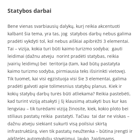
Statybos darbai
Bene vienas svarbiausių dalykų, kurį reikia akcentuoti
kalbant šia tema, yra tas, jog statybos darbų nebus galima
pradėti vykdyti tol, kol nebus aiškiai apibrėžti 3 elementai.
Tai – vizija, kokia turi būti kaimo turizmo sodyba; gauti
leidimai (dažnu atveju norint pradėti statybas, reikia
įvairių leidimų) bei teritorija (tam, kad būtų pastatyta
kaimo turizmo sodyba, pirmiausia teks išsirinkti vietovę).
Tik tuomet, kai visi egzistuoja visi šie 3 elementai, galima
pradėti galvoti apie tolimesnius statybų planus. Kiek ir
kokių statybų darbų turės būti atliekama? Reikia pastebėti,
kad turint viziją atsakyti į šį klausimą atsakyti bus kur kas
lengviau – tik turėdami viziją žinosite, kiek, kokio ploto bei
stiliaus pastatų reikia pastatyti. Tačiau tai dar ne viskas –
dažnu atveju siekiant sukurti visą poilsiui skirtą
infrastruktūrą, vien tik pastatų neužtenka – būtina įrengti ir
aikštelės automobilių stovėjimui, lauko žaidimams,