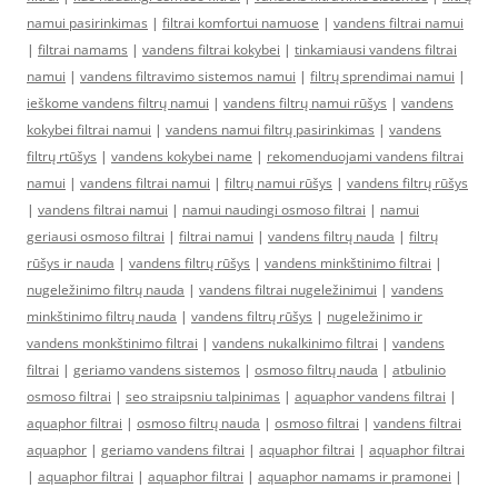
namui pasirinkimas
|
filtrai komfortui namuose
|
vandens filtrai namui
|
filtrai namams
|
vandens filtrai kokybei
|
tinkamiausi vandens filtrai
namui
|
vandens filtravimo sistemos namui
|
filtrų sprendimai namui
|
ieškome vandens filtrų namui
|
vandens filtrų namui rūšys
|
vandens
kokybei filtrai namui
|
vandens namui filtrų pasirinkimas
|
vandens
filtrų rtūšys
|
vandens kokybei name
|
rekomenduojami vandens filtrai
namui
|
vandens filtrai namui
|
filtrų namui rūšys
|
vandens filtrų rūšys
|
vandens filtrai namui
|
namui naudingi osmoso filtrai
|
namui
geriausi osmoso filtrai
|
filtrai namui
|
vandens filtrų nauda
|
filtrų
rūšys ir nauda
|
vandens filtrų rūšys
|
vandens minkštinimo filtrai
|
nugeležinimo filtrų nauda
|
vandens filtrai nugeležinimui
|
vandens
minkštinimo filtrų nauda
|
vandens filtrų rūšys
|
nugeležinimo ir
vandens monkštinimo filtrai
|
vandens nukalkinimo filtrai
|
vandens
filtrai
|
geriamo vandens sistemos
|
osmoso filtrų nauda
|
atbulinio
osmoso filtrai
|
seo straipsniu talpinimas
|
aquaphor vandens filtrai
|
aquaphor filtrai
|
osmoso filtrų nauda
|
osmoso filtrai
|
vandens filtrai
aquaphor
|
geriamo vandens filtrai
|
aquaphor filtrai
|
aquaphor filtrai
|
aquaphor filtrai
|
aquaphor filtrai
|
aquaphor namams ir pramonei
|