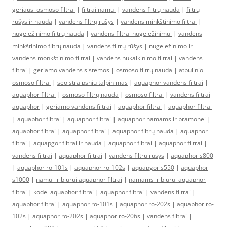
geriausi osmoso filtrai
|
filtrai namui
|
vandens filtrų nauda
|
filtrų
rūšys ir nauda
|
vandens filtrų rūšys
|
vandens minkštinimo filtrai
|
nugeležinimo filtrų nauda
|
vandens filtrai nugeležinimui
|
vandens
minkštinimo filtrų nauda
|
vandens filtrų rūšys
|
nugeležinimo ir
vandens monkštinimo filtrai
|
vandens nukalkinimo filtrai
|
vandens
filtrai
|
geriamo vandens sistemos
|
osmoso filtrų nauda
|
atbulinio
osmoso filtrai
|
seo straipsniu talpinimas
|
aquaphor vandens filtrai
|
aquaphor filtrai
|
osmoso filtrų nauda
|
osmoso filtrai
|
vandens filtrai
aquaphor
|
geriamo vandens filtrai
|
aquaphor filtrai
|
aquaphor filtrai
|
aquaphor filtrai
|
aquaphor filtrai
|
aquaphor namams ir pramonei
|
aquaphor filtrai
|
aquaphor filtrai
|
aquaphor filtrų nauda
|
aquaphor
filtrai
|
aquapgor filtrai ir nauda
|
aquaphor filtrai
|
aquaphor filtrai
|
vandens filtrai
|
aquaphor filtrai
|
vandens filtru rusys
|
aquaphor s800
|
aquaphor ro-101s
|
aquaphor ro-102s
|
aquapgor s550
|
aquaphor
s1000
|
namui ir biurui aquaphor filtrai
|
namams ir biurui aquaphor
filtrai
|
kodel aquaphor filtrai
|
aquaphor filtrai
|
vandens filtrai
|
aquaphor filtrai
|
aquaphor ro-101s
|
aquaphor ro-202s
|
aquaphor ro-
102s
|
aquaphor ro-202s
|
aquaphor ro-206s
|
vandens filtrai
|