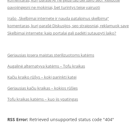
komentaras, kurį parašė Ar ne gėda tau del savo seo? Keliuose
pavojingesni ne mokiniai, bet turintys teisę vairuoti
Įrašo „Skelbimai internete ir nauda patalpinus skelbimą“
komentaras, kurį parašė Diskusijos, seo straipsniai, reklamuok save
Skelbimai internete: kaip portalai gali padėti sutaupyti laiko?
Geriausias Josera maistas sterilizuotoms katėms
Augalinė alternatyva katėms – Tofu kraikas
Kačių kraiko rūšys – kokį parinkti katei
Geriausias kačių kraikas – kokios rūšies
Tofu kraikas katėms – kuo jis ypatingas
RSS Error:
Retrieved unsupported status code "404"