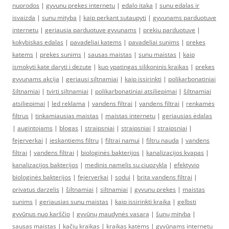
nuorodos
|
gyvunu prekes internetu
|
edalo itaka
|
sunu edalas ir
isvaizda
|
sunu mityba
|
kaip perkant sutaupyti
|
gyvunams parduotuve
internetu
|
geriausia parduotuve gyvunams
|
prekiu parduotuve
|
kokybiskas edalas
|
pavadeliai katems
|
pavadeliai sunims
|
prekes
katems
|
prekes sunims
|
sausas maistas
|
sunu maistas
|
kaip
ismokyti kate daryti i dezute
|
kuo ypatingas silikoninis kraikas
|
prekes
gyvunams akcija
|
geriausi siltnamiai
|
kaip issirinkti
|
polikarbonatiniai
šiltnamiai
|
tvirti siltnamiai
|
polikarbonatiniai atsiliepimai
|
šiltnamiai
atsiliepimai
|
led reklama
|
vandens filtrai
|
vandens filtrai
|
renkamės
filtrus
|
tinkamiausias maistas
|
maistas internetu
|
geriausias ėdalas
|
augintojams
|
blogas
|
straipsniai
|
straipsniai
|
straipsniai
|
fejerverkai
|
ieskantiems filtru
|
filtrai namui
|
filtru nauda
|
vandens
filtrai
|
vandens filtrai
|
biologinės bakterijos
|
kanalizacijos kvapas
|
kanalizacijos bakterijos
|
medinis namelis su ciuozykla
|
efektyvio
biologinės bakterijos
|
fejerverkai
|
sodui
|
brita vandens filtrai
|
privatus darzelis
|
šiltnamiai
|
siltnamiai
|
gyvunu prekes
|
maistas
sunims
|
geriausias sunu maistas
|
kaip issirinkti kraika
|
gelbsti
gyvūnus nuo karščio
|
gyvūnų maudynės vasarą
|
šunų mityba
|
sausas maistas
|
kačių kraikas
|
kraikas katėms
|
gyvūnams internetu