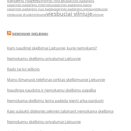
vandens nugeležinimo filtrai
vasarines padangos
vasarines padangos internetu
vasarines padangos kaina
vasarines padangos nuo kada
vasarines padangos pigiau
viesbuciai
viesbuciai vilniuje
viesbuciai druskininkuose
vilniuje
NEMOKAMI SKELBIMAI
Kam naudingi skelbimai Lietuvoje, kurie nemokami?
Nemokamų skelbimų privalumai Lietuvoje
Rado tai ko ieškojo
Mano išmanusis telefonas pirktas skelbimuose Lietuvoje
Naudinga naudotis ir nemokamų skelbimų pagalba
Nemokama skelbimų lenta padeda įsigyti arba parduoti
Kaip sulaukti didesnės sėkmės talpinant nemokamą skelbimą
Nemokamų skelbimų privalumai Lietuvoje