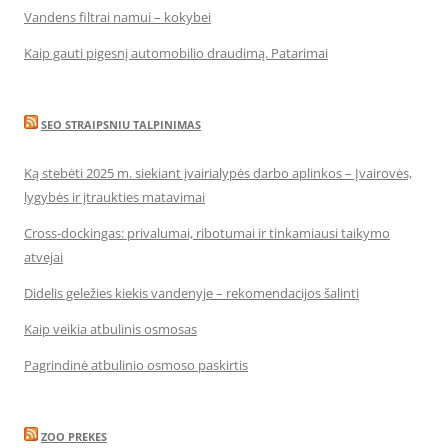
Vandens filtrai namui – kokybei
Kaip gauti pigesnį automobilio draudimą. Patarimai
SEO STRAIPSNIU TALPINIMAS
Ką stebėti 2025 m. siekiant įvairialypės darbo aplinkos – Įvairovės,
lygybės ir įtraukties matavimai
Cross-dockingas: privalumai, ribotumai ir tinkamiausi taikymo
atvejai
Didelis geležies kiekis vandenyje – rekomendacijos šalinti
Kaip veikia atbulinis osmosas
Pagrindinė atbulinio osmoso paskirtis
ZOO PREKES