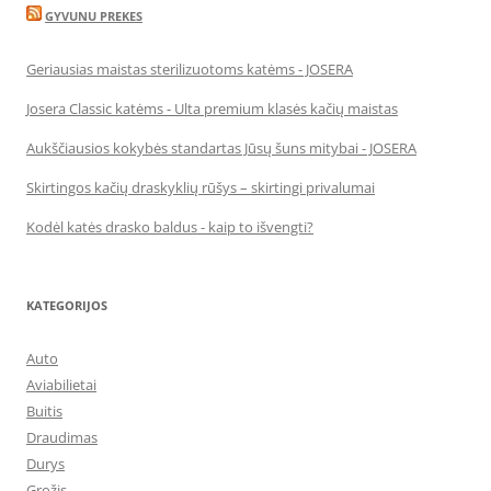
GYVUNU PREKES
Geriausias maistas sterilizuotoms katėms - JOSERA
Josera Classic katėms - Ulta premium klasės kačių maistas
Aukščiausios kokybės standartas Jūsų šuns mitybai - JOSERA
Skirtingos kačių draskyklių rūšys – skirtingi privalumai
Kodėl katės drasko baldus - kaip to išvengti?
KATEGORIJOS
Auto
Aviabilietai
Buitis
Draudimas
Durys
Grožis