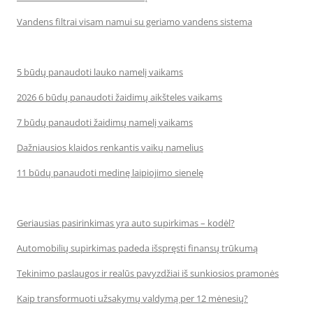
Vandens filtrai visam namui su geriamo vandens sistema
5 būdų panaudoti lauko namelį vaikams
2026 6 būdų panaudoti žaidimų aikšteles vaikams
7 būdų panaudoti žaidimų namelį vaikams
Dažniausios klaidos renkantis vaikų namelius
11 būdų panaudoti medinę laipiojimo sienelę
Geriausias pasirinkimas yra auto supirkimas – kodėl?
Automobilių supirkimas padeda išspręsti finansų trūkumą
Tekinimo paslaugos ir realūs pavyzdžiai iš sunkiosios pramonės
Kaip transformuoti užsakymų valdymą per 12 mėnesių?