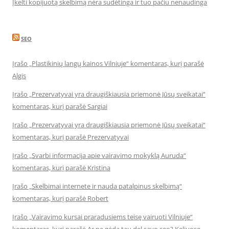
Įkelti kopijuotą skelbimą nėra sudėtinga ir tuo pačiu nenaudinga
SEO
Įrašo „Plastikinių langų kainos Vilniuje“ komentaras, kurį parašė
Algis
Įrašo „Prezervatyvai yra draugiškiausia priemonė Jūsų sveikatai“
komentaras, kurį parašė Sargiai
Įrašo „Prezervatyvai yra draugiškiausia priemonė Jūsų sveikatai“
komentaras, kurį parašė Prezervatyvai
Įrašo „Svarbi informacija apie vairavimo mokyklą Auruda“
komentaras, kurį parašė Kristina
Įrašo „Skelbimai internete ir nauda patalpinus skelbimą“
komentaras, kurį parašė Robert
Įrašo „Vairavimo kursai praradusiems teisę vairuoti Vilniuje“