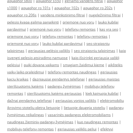
aquaphor s800
|
aquaphor s550
|
geriamo vandens filtrai
|
aquaphor
s1000
|
aquaphor ro 101s
|
aquaphor 102s
|
aquaphor ro 202s
|
aquaphor ro 206s
|
vandens minkstinimo filtrai
|
nugeležinimo filtrai
|
pelesio kvapa galima panaikinti
|
priemone nuo voru
|
lauko kubilai
pardavimui
|
priemonė nuo vorų
|
telefonų remontas
|
kas yra seo
|
priemone nuo voru
|
telefonų remontas
|
telefonų remontas
|
priemonė nuo vorų
|
lauko kubilai pardavimui
|
seo straipsniu
talpinimas
|
geriausias pelėsio valiklis
|
seo straipsniu talpinimas
|
kaip
isvengti pelesio atsiradimo namuose
|
kaip išsirinkti geriausią valiklį
pelėsiui
|
puiki dovana vaikams
|
smagiam žaidimui kieme
|
aikštelės
vaikų laiko praleidimui
|
telefonų remontas naudingas
|
geriausias
kaciu kraikas
|
dazniausiai gendantys telefonai
|
geriausias maistas
sterilizuotoms katėms
|
padangų žymėjimas
|
mobiliųjų telefonų
remontas
|
sterilizuotoms katėms geriausias
|
kiek kainuoja kubilai
|
dažnai gendantys telefonai
|
geriausias vonios valiklis
|
elektromobiliu
ikrovimo stoteliu pletra lietuvoje
|
lietuvoje daugeja stoteliu
|
padangų
žymėjimas reikalingas
|
vasarinės padangos elektromobiliams
|
naudingas žieminių padangų žymėjimas
|
kuo naudingas remontas
|
mobiliųjų telefonų remontas
|
geriausias valiklis peliui
|
efektyvi