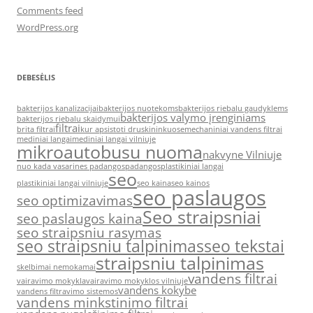
Comments feed
WordPress.org
DEBESĖLIS
bakterijos kanalizacijai
bakterijos nuotekoms
bakterijos riebalu gaudyklems
bakterijos valymo įrenginiams
bakterijos riebalu skaidymui
filtrai
brita filtrai
kur apsistoti druskininkuose
mechaniniai vandens filtrai
mediniai langai
mediniai langai vilniuje
mikroautobusu nuoma
nakvyne Vilniuje
nuo kada vasarines padangos
padangos
plastikiniai langai
seo
plastikiniai langai vilniuje
seo kaina
seo kainos
seo paslaugos
seo optimizavimas
Seo straipsniai
seo paslaugos kaina
seo straipsniu rasymas
seo straipsniu talpinimas
seo tekstai
straipsniu talpinimas
skelbimai nemokamai
vandens filtrai
vairavimo mokykla
vairavimo mokyklos vilniuje
vandens kokybe
vandens filtravimo sistemos
vandens minkstinimo filtrai