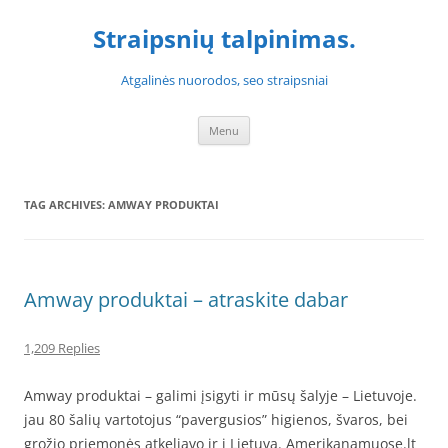
Skip
to
Straipsnių talpinimas.
content
Atgalinės nuorodos, seo straipsniai
Menu
TAG ARCHIVES:
AMWAY PRODUKTAI
Amway produktai – atraskite dabar
1,209 Replies
Amway produktai – galimi įsigyti ir mūsų šalyje – Lietuvoje.
jau 80 šalių vartotojus “pavergusios” higienos, švaros, bei
grožio priemonės atkeliavo ir į Lietuvą. Amerikanamuose.lt