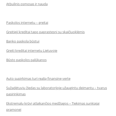
Atbulinis osmosas ir nauda
Paskolos internetu – greitai
Greitieji kreditai tapo paprastesni su skaičiuoklėmis
Banko paskola būstui
Greiti kreditai internetu Lietuvoje
Būsto paskolos palūkanos
Auto supirkimas turi realią finansinę vertę
Sužadėtuvių žiedas su laboratorijoje užaugintu deimantu – tvarus
pasirinkimas
Ekstremalų krūvį atlaikančios medžiagos – Tiekimas sunkiajai
pramonei