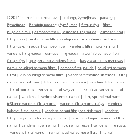
© 2014
internetine parduotuve
|
padangų žymėjimas
|
padangų
žymėjimas
|
žieminių padangų žymėjimas
|
filtrų rūšys
|
filtrai
nugeležinimui
|
osmoso filtrai> |
osmoso filtrų nauda
|
osmoso filtrai
|
filtrų rūšys
|
minkštinimo filtrų naudojimas
|
minkštinimo sistema
|
filtrų rūšys ir nauda
|
osmoso filtrai
|
vandens filtrai nukalkinimui
|
vandens filtrų nauda
|
osmoso filtrų nauda
|
atbulinio osmoso filtrai
|
filtrų rūšys
|
apie geriamo vandens filtrus
|
kas yra atbulinis osmosas
|
namui naudingi osmoso filtrai
|
osmoso filtrų nauda
|
naudingi osmoso
filtrai
|
kuo naudingi osmoso filtrai
|
vandens filtravimo sistemos
|
filtrų
namui pasirinkimas
|
filtrai komfortui namuose
|
vandens filtrai namui
|
filtrai namams
|
vandens filtrai kokybei
|
tinkamiausi vandens filtrai
namui
|
vandens filtravimo sistemos namui
|
filtrų sprendimai namui
|
ieškome vandens filtrų namui
|
vandens filtrų namui rūšys
|
vandens
kokybei filtrai namui
|
vandens namui filtrų pasirinkimas
|
vandens
filtrų rtūšys
|
vandens kokybei name
|
rekomenduojami vandens filtrai
namui
|
vandens filtrai namui
|
filtrų namui rūšys
|
vandens filtrų rūšys
|
vandens filtrai namui
|
namui naudingi osmoso filtrai
|
namui