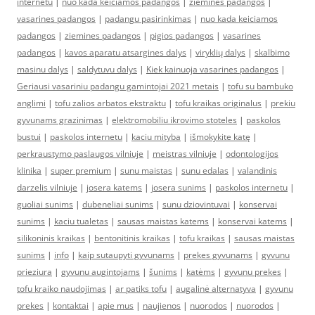
internetu
|
nuo kada keiciamos padangos
|
ziemines padangos
|
vasarines padangos
|
padangu pasirinkimas
|
nuo kada keiciamos
padangos
|
ziemines padangos
|
pigios padangos
|
vasarines
padangos
|
kavos aparatu atsargines dalys
|
viryklių dalys
|
skalbimo
masinu dalys
|
saldytuvu dalys
|
Kiek kainuoja vasarines padangos
|
Geriausi vasariniu padangu gamintojai 2021 metais
|
tofu su bambuko
anglimi
|
tofu zalios arbatos ekstraktu
|
tofu kraikas originalus
|
prekiu
gyvunams grazinimas
|
elektromobiliu ikrovimo stoteles
|
paskolos
bustui
|
paskolos internetu
|
kaciu mityba
|
išmokykite katę
|
perkraustymo paslaugos vilniuje
|
meistras vilniuje
|
odontologijos
klinika
|
super premium
|
sunu maistas
|
sunu edalas
|
valandinis
darzelis vilniuje
|
josera katems
|
josera sunims
|
paskolos internetu
|
guoliai sunims
|
dubeneliai sunims
|
sunu dziovintuvai
|
konservai
sunims
|
kaciu tualetas
|
sausas maistas katems
|
konservai katems
|
silikoninis kraikas
|
bentonitinis kraikas
|
tofu kraikas
|
sausas maistas
sunims
|
info
|
kaip sutaupyti gyvunams
|
prekes gyvunams
|
gyvunu
prieziura
|
gyvunu augintojams
|
šunims
|
katėms
|
gyvunu prekes
|
tofu kraiko naudojimas
|
ar patiks tofu
|
augalinė alternatyva
|
gyvunu
prekes
|
kontaktai
|
apie mus
|
naujienos
|
nuorodos
|
nuorodos
|