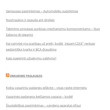
Geriausias pasirinkimas – Automobilių supirkimas
Nuotraukos ir spauda ant drobės
Tekinimo procesas sunkiųjų mechanizmų komponentams – Nuo
žaliavos iki giganto
Kai ramybė yra svarbiau už greitį, kodėl „Vezam123.lt“ renkasi
pedantišką tvarką ir BCA draudimą
Kaip pagerinti užsakymų valdymą?
DRAUDIMO PASLAUGOS
Kokių vasarinių padangų ieškote – visas rasite internetu
Vasarinės padangos keičiamos vasarai – kodėl
Šiuolaikiškas pasirinkimas – vandens aparatai ofisui