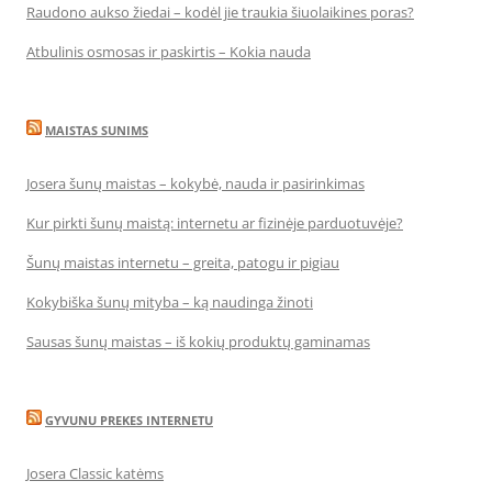
Raudono aukso žiedai – kodėl jie traukia šiuolaikines poras?
Atbulinis osmosas ir paskirtis – Kokia nauda
MAISTAS SUNIMS
Josera šunų maistas – kokybė, nauda ir pasirinkimas
Kur pirkti šunų maistą: internetu ar fizinėje parduotuvėje?
Šunų maistas internetu – greita, patogu ir pigiau
Kokybiška šunų mityba – ką naudinga žinoti
Sausas šunų maistas – iš kokių produktų gaminamas
GYVUNU PREKES INTERNETU
Josera Classic katėms