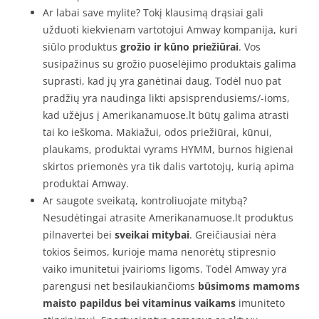
Ar labai save mylite? Tokį klausimą drąsiai gali
užduoti kiekvienam vartotojui Amway kompanija, kuri
siūlo produktus
grožio ir kūno priežiūrai
. Vos
susipažinus su grožio puoselėjimo produktais galima
suprasti, kad jų yra ganėtinai daug. Todėl nuo pat
pradžių yra naudinga likti apsisprendusiems/-ioms,
kad užėjus į Amerikanamuose.lt būtų galima atrasti
tai ko ieškoma. Makiažui, odos priežiūrai, kūnui,
plaukams, produktai vyrams HYMM, burnos higienai
skirtos priemonės yra tik dalis vartotojų, kurią apima
produktai Amway.
Ar saugote sveikatą, kontroliuojate mitybą?
Nesudėtingai atrasite Amerikanamuose.lt produktus
pilnavertei bei
sveikai mitybai
. Greičiausiai nėra
tokios šeimos, kurioje mama nenorėtų stipresnio
vaiko imunitetui įvairioms ligoms. Todėl Amway yra
parengusi net besilaukiančioms
būsimoms mamoms
maisto papildus bei vitaminus vaikams
imuniteto