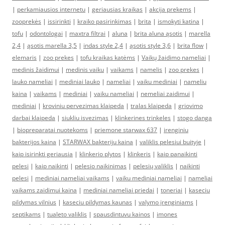
|
perkamiausios internetu
|
geriausias kraikas
|
akcija prekems
|
zooprekės
|
issirinkti
|
kraiko pasirinkimas
|
brita
|
ismokyti katina
|
tofu
|
odontologai
|
maxtra filtrai
|
aluna
|
brita aluna ąsotis
|
marella
2,4
|
ąsotis marella 3,5
|
indas style 2,4
|
ąsotis style 3,6
|
brita flow
|
elemaris
|
zoo prekes
|
tofu kraikas katėms
|
Vaikų žaidimo nameliai
|
medinis žaidimui
|
medinis vaiku
|
vaikams
|
namelis
|
zoo prekes
|
lauko nameliai
|
mediniai lauko
|
nameliai
|
vaiku mediniai
|
nameliu
kaina
|
vaikams
|
mediniai
|
vaiku nameliai
|
nemeliai zaidimui
|
mediniai
|
kroviniu pervezimas klaipeda
|
tralas klaipeda
|
griovimo
darbai klaipeda
|
siukliu isvezimas
|
klinkerines trinkeles
|
stogo danga
|
biopreparatai nuotekoms
|
priemone starwax 637
|
irenginiu
bakterijos kaina
|
STARWAX bakteriju kaina
|
valiklis pelesiui buityje
|
kaip isirinkti geriausia
|
klinkerio plytos
|
klinkeris
|
kaip panaikinti
pelesi
|
kaip naikinti
|
pelesio naikinimas
|
pelesių valiklis
|
naikinti
pelesi
|
mediniai nameliai vaikams
|
vaiku mediniai nameliai
|
nameliai
vaikams zaidimui kaina
|
mediniai nameliai priedai
|
toneriai
|
kaseciu
pildymas vilnius
|
kaseciu pildymas kaunas
|
valymo įrenginiams
|
septikams
|
tualeto valiklis
|
spausdintuvu kainos
|
imones