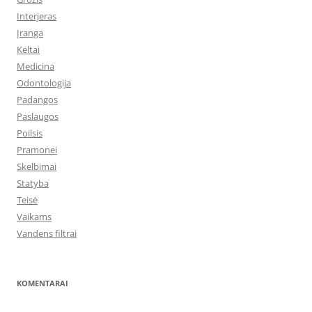
Interjeras
Įranga
Keltai
Medicina
Odontologija
Padangos
Paslaugos
Poilsis
Pramonei
Skelbimai
Statyba
Teisė
Vaikams
Vandens filtrai
KOMENTARAI