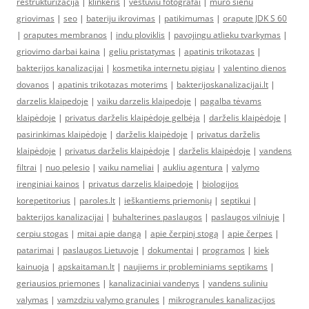
restrukturizacija
|
klinkeris
|
vestuviu fotografai
|
muro sienu
griovimas
|
seo
|
bateriju ikrovimas
|
patikimumas
|
orapute JDK S 60
|
oraputes membranos
|
indu ploviklis
|
pavojingu atlieku tvarkymas
|
griovimo darbai kaina
|
geliu pristatymas
|
apatinis trikotazas
|
bakterijos kanalizacijai
|
kosmetika internetu pigiau
|
valentino dienos
dovanos
|
apatinis trikotazas moterims
|
bakterijoskanalizacijai.lt
|
darzelis klaipedoje
|
vaiku darzelis klaipedoje
|
pagalba tėvams
klaipėdoje
|
privatus darželis klaipėdoje gelbėja
|
darželis klaipėdoje
|
pasirinkimas klaipėdoje
|
darželis klaipėdoje
|
privatus darželis
klaipėdoje
|
privatus darželis klaipėdoje
|
darželis klaipėdoje
|
vandens
filtrai
|
nuo pelesio
|
vaiku nameliai
|
aukliu agentura
|
valymo
irenginiai kainos
|
privatus darzelis klaipedoje
|
biologijos
korepetitorius
|
paroles.lt
|
ieškantiems priemonių
|
septikui
|
bakterijos kanalizacijai
|
buhalterines paslaugos
|
paslaugos vilniuje
|
cerpiu stogas
|
mitai apie dangą
|
apie čerpinį stogą
|
apie čerpes
|
patarimai
|
paslaugos Lietuvoje
|
dokumentai
|
programos
|
kiek
kainuoja
|
apskaitaman.lt
|
naujiems ir probleminiams septikams
|
geriausios priemones
|
kanalizaciniai vandenys
|
vandens suliniu
valymas
|
vamzdziu valymo granules
|
mikrogranules kanalizacijos