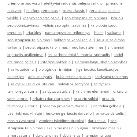
priemone nuo voru
|
efektyviai veikiantis pelėsio valiklis
|
priemonė
nuo vorų
|
telefonų remontas
|
josera classic
|
geriausias pelesio
valiklis
|
kas yra seo straipsniai
|
seo straipsniu talpinimas
|
isorinis
seo optimizavimas
|
vidinis seo optimizavimas
|
kaip optimizuoti
svetaine
|
kriaukles
|
namu apyvokos reikmenys
|
buitis
|
vaikams
|
seo straipsniu talpinimas
|
bakterijos kanalizacijai
|
saugus zaidimas
vaikams
|
seo straipsniu talpinimas
|
nuo kada ziemines
|
siltnamiai
stipruolis atsiliepimai
|
polikarbonatiniai šiltnamiai stipruolis
|
kodel
atsiranda pelesis
|
listerijos bakterija
|
zieminio langu skyscio savybes
|
vaiku zaidimui
|
bioloģiskie risinājumi
|
geriausios kanalizacijos
bakterijos
|
adblue skystis
|
buhalterine apskaita
|
saldytuvu rankenos
|
saldytuvu saldikliu stalciai
|
saldytuvu lentynos
|
saldytuvu
termoreguliatoriai
|
saldytuvu stalciai
|
kaitinimo elementai
|
orkaiciu
ventiliatoriai
|
orkaiciu duru tarpines
|
orkaiciu stiklai
|
orkaiciu
termoreguliatoriai
|
parama privaciam darzeliui
|
darzeliai gelbeja
|
pasirinkimas vilniuje
|
ieskome geriausio darzelio
|
privatus darzelis
|
masinu voztuvai
|
vandens isleidimo siurbliai
|
duru stiklai
|
seo
straipsniu talpinimas
|
skalbimo masinu bugnai
|
skalbimo masinu
amortizatoriai
|
duru tarpines
|
cbd aliejus
|
itempiamu lubu