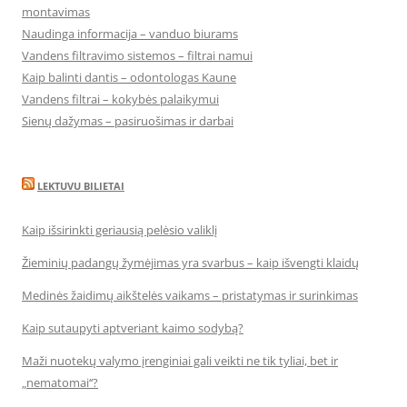
montavimas
Naudinga informacija – vanduo biurams
Vandens filtravimo sistemos – filtrai namui
Kaip balinti dantis – odontologas Kaune
Vandens filtrai – kokybės palaikymui
Sienų dažymas – pasiruošimas ir darbai
LEKTUVU BILIETAI
Kaip išsirinkti geriausią pelėsio valiklį
Žieminių padangų žymėjimas yra svarbus – kaip išvengti klaidų
Medinės žaidimų aikštelės vaikams – pristatymas ir surinkimas
Kaip sutaupyti aptveriant kaimo sodybą?
Maži nuotekų valymo įrenginiai gali veikti ne tik tyliai, bet ir
„nematomai‘‘?