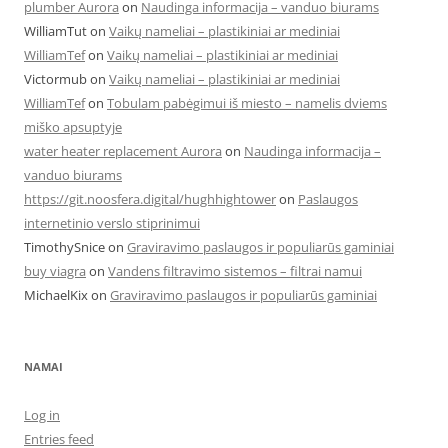
plumber Aurora
on
Naudinga informacija – vanduo biurams
WilliamTut
on
Vaikų nameliai – plastikiniai ar mediniai
WilliamTef
on
Vaikų nameliai – plastikiniai ar mediniai
Victormub
on
Vaikų nameliai – plastikiniai ar mediniai
WilliamTef
on
Tobulam pabėgimui iš miesto – namelis dviems
miško apsuptyje
water heater replacement Aurora
on
Naudinga informacija –
vanduo biurams
https://git.noosfera.digital/hughhightower
on
Paslaugos
internetinio verslo stiprinimui
TimothySnice
on
Graviravimo paslaugos ir populiarūs gaminiai
buy viagra
on
Vandens filtravimo sistemos – filtrai namui
MichaelKix
on
Graviravimo paslaugos ir populiarūs gaminiai
NAMAI
Log in
Entries feed