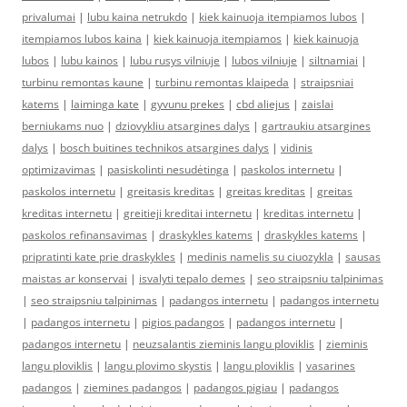
privalumai
|
lubu kaina netrukdo
|
kiek kainuoja itempiamos lubos
|
itempiamos lubos kaina
|
kiek kainuoja itempiamos
|
kiek kainuoja
lubos
|
lubu kainos
|
lubu rusys vilniuje
|
lubos vilniuje
|
siltnamiai
|
turbinu remontas kaune
|
turbinu remontas klaipeda
|
straipsniai
katems
|
laiminga kate
|
gyvunu prekes
|
cbd aliejus
|
zaislai
berniukams nuo
|
dziovykliu atsargines dalys
|
gartraukiu atsargines
dalys
|
bosch buitines technikos atsargines dalys
|
vidinis
optimizavimas
|
pasiskolinti nesudėtinga
|
paskolos internetu
|
paskolos internetu
|
greitasis kreditas
|
greitas kreditas
|
greitas
kreditas internetu
|
greitieji kreditai internetu
|
kreditas internetu
|
paskolos refinansavimas
|
draskykles katems
|
draskykles katems
|
pripratinti kate prie draskykles
|
medinis namelis su ciuozykla
|
sausas
maistas ar konservai
|
isvalyti tepalo demes
|
seo straipsniu talpinimas
|
seo straipsniu talpinimas
|
padangos internetu
|
padangos internetu
|
padangos internetu
|
pigios padangos
|
padangos internetu
|
padangos internetu
|
neuzsalantis zieminis langu ploviklis
|
zieminis
langu ploviklis
|
langu plovimo skystis
|
langu ploviklis
|
vasarines
padangos
|
ziemines padangos
|
padangos pigiau
|
padangos