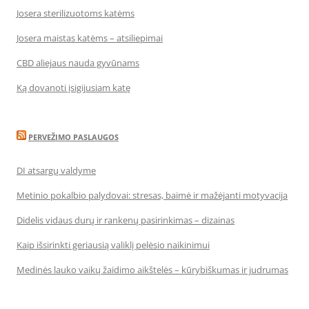
Josera sterilizuotoms katėms
Josera maistas katėms – atsiliepimai
CBD aliejaus nauda gyvūnams
Ką dovanoti įsigijusiam katę
PERVEŽIMO PASLAUGOS
DI atsargų valdyme
Metinio pokalbio palydovai: stresas, baimė ir mažėjanti motyvacija
Didelis vidaus durų ir rankenų pasirinkimas – dizainas
Kaip išsirinkti geriausią valiklį pelėsio naikinimui
Medinės lauko vaikų žaidimo aikštelės – kūrybiškumas ir judrumas