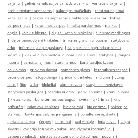
valymui
|
gelinis kanalizacijos vamzdziu valiklis
|
vamzdziu valymui
|
probleminiams septikams
|
bakterijos maišeliais
|
retai naudojamai
kanalizacijai
|
bakterijos septikams
|
bakterijos priežiūrai
|
kokias
cerpes rinktis
|
keramines cerpes
|
malkų pardavimas
|
malkos
|
anglis
|
ko tikisi klientai
|
dujų silikatiniai blokeliai
|
šiltinimo medžiagos
|
idėjos panaudojant trinkeles
|
trinkelės grindiniui puošia
|
statybos iš
arko
|
informacija apie paslaugą
|
kaip paruosti pagrinda trinkeliu
klojimui
|
kiek kainuoja pastoliu nuoma
|
naujienos
|
statybos
|
įrangos
nuoma
|
pamatu liejimas
|
stato namus
|
kanalizacijos kvapo
naikinimas
|
griovimo darbai
|
samotines plytos
|
keramikines cerpes
|
betono cerpes
|
stogo danga
|
grindinio trinkeles
|
multipor
|
ytong
|
haus
|
fibo
|
arko
|
blokeliai
|
akmens vata
|
statybines medziagos
|
statybinės paslaugos
|
pastoliu nuoma
|
įrankių nuoma
|
kranu nuoma
|
kietas kuras
|
buhalterines paslaugos
|
svetainių kūrimas
|
kaip
prižiūrėti
|
indaploviu tabletes
|
bio enzimai
|
bio enzimai
|
bakterijos
starwax
|
bakterijos valymo įrenginiams
|
buhalterine apskaita
|
geriausia danga
|
čerpės
|
skirtumai
|
taxi vilniuje
|
indaploves
|
langu
skystis
|
vokietija lietuva mikriukai
|
maudymosi kostiumėliai
|
uabpersonalas.lt
|
pigiausias automobilio draudimas
|
populiari