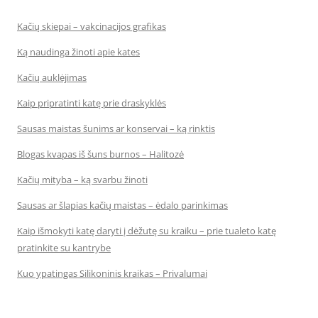
Kačių skiepai – vakcinacijos grafikas
Ką naudinga žinoti apie kates
Kačių auklėjimas
Kaip pripratinti katę prie draskyklės
Sausas maistas šunims ar konservai – ką rinktis
Blogas kvapas iš šuns burnos – Halitozė
Kačių mityba – ką svarbu žinoti
Sausas ar šlapias kačių maistas – ėdalo parinkimas
Kaip išmokyti katę daryti į dėžutę su kraiku – prie tualeto katę
pratinkite su kantrybe
Kuo ypatingas Silikoninis kraikas – Privalumai