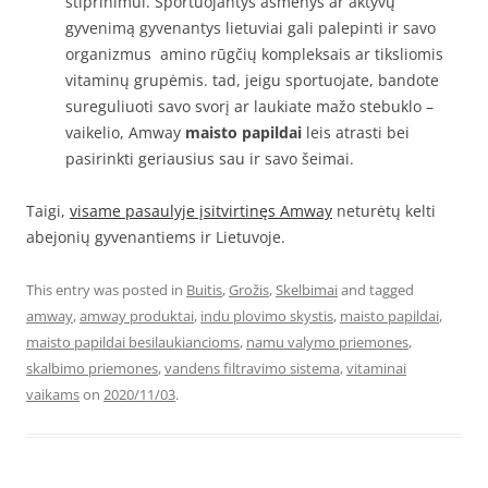
stiprinimui. Sportuojantys asmenys ar aktyvų
gyvenimą gyvenantys lietuviai gali palepinti ir savo
organizmus amino rūgčių kompleksais ar tiksliomis
vitaminų grupėmis. tad, jeigu sportuojate, bandote
sureguliuoti savo svorį ar laukiate mažo stebuklo –
vaikelio, Amway
maisto papildai
leis atrasti bei
pasirinkti geriausius sau ir savo šeimai.
Taigi,
visame pasaulyje įsitvirtinęs Amway
neturėtų kelti
abejonių gyvenantiems ir Lietuvoje.
This entry was posted in
Buitis
,
Grožis
,
Skelbimai
and tagged
amway
,
amway produktai
,
indu plovimo skystis
,
maisto papildai
,
maisto papildai besilaukiancioms
,
namu valymo priemones
,
skalbimo priemones
,
vandens filtravimo sistema
,
vitaminai
vaikams
on
2020/11/03
.