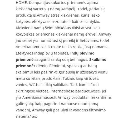
HOME. Kompanijos sukurtos priemonės apima
kiekvieną vartotojų namų kampelį. Todėl, geriausią
produktą iš Amway atras kiekvienas, kuris ieško
kokybės, efektyvaus rezultato ir kainos santykio.
Kiekviena namų šeimininkė/-as tikisi atrasti sau
kokybiškas priemones kiekvienai namų erdvei. Amway
jau senei yra numačiusi šį poreikį ir lietuviams, todėl
Amerikanamuose.lt rasite tai ko reikia Jūsų namams.
Efektyvios indaplovių tabletės,
indų plovimo
priemonė
sauganti rankų odą bei nagus.
Skalbimo
priemonės
dėmių išėmimui, spalvotų ar baltų
skalbimui leis pasirinkti geriausią ir užsisakyti vienu
metu su kitais produktais. Tokiais kaip virtuvės,
vonios, WC bei stiklų valikliais. Tad, kam ieškoti
skirtingose vietose, internetinėse parduotuvėse, jei
yra Amerikanamuose.lt Amway produktai. Ieškantiems
galimybių, kaip pagerinti namuose naudojamą
vandenį, Amway gali pasiūlyti ir vandens filtravimo
sistemą/-as;