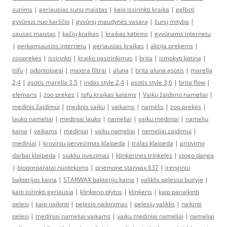
sunims
|
geriausias sunu maistas
|
kaip issirinkti kraika
|
gelbsti
gyvūnus nuo karščio
|
gyvūnų maudynės vasarą
|
šunų mityba
|
sausas maistas
|
kačių kraikas
|
kraikas katėms
|
gyvūnams internetu
|
perkamiausios internetu
|
geriausias kraikas
|
akcija prekems
|
zooprekės
|
issirinkti
|
kraiko pasirinkimas
|
brita
|
ismokyti katina
|
tofu
|
odontologai
|
maxtra filtrai
|
aluna
|
brita aluna ąsotis
|
marella
2,4
|
ąsotis marella 3,5
|
indas style 2,4
|
ąsotis style 3,6
|
brita flow
|
elemaris
|
zoo prekes
|
tofu kraikas katėms
|
Vaikų žaidimo nameliai
|
medinis žaidimui
|
medinis vaiku
|
vaikams
|
namelis
|
zoo prekes
|
lauko nameliai
|
mediniai lauko
|
nameliai
|
vaiku mediniai
|
nameliu
kaina
|
vaikams
|
mediniai
|
vaiku nameliai
|
nemeliai zaidimui
|
mediniai
|
kroviniu pervezimas klaipeda
|
tralas klaipeda
|
griovimo
darbai klaipeda
|
siukliu isvezimas
|
klinkerines trinkeles
|
stogo danga
|
biopreparatai nuotekoms
|
priemone starwax 637
|
irenginiu
bakterijos kaina
|
STARWAX bakteriju kaina
|
valiklis pelesiui buityje
|
kaip isirinkti geriausia
|
klinkerio plytos
|
klinkeris
|
kaip panaikinti
pelesi
|
kaip naikinti
|
pelesio naikinimas
|
pelesių valiklis
|
naikinti
pelesi
|
mediniai nameliai vaikams
|
vaiku mediniai nameliai
|
nameliai