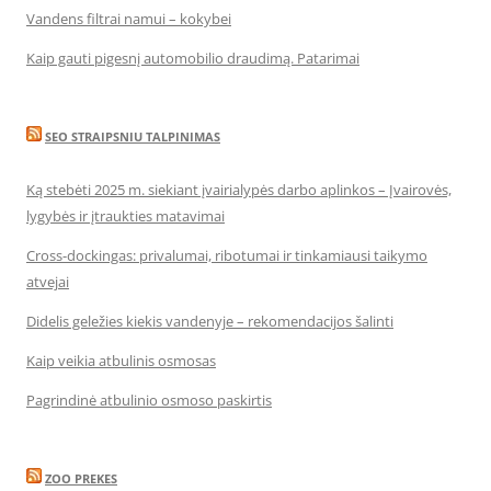
Vandens filtrai namui – kokybei
Kaip gauti pigesnį automobilio draudimą. Patarimai
SEO STRAIPSNIU TALPINIMAS
Ką stebėti 2025 m. siekiant įvairialypės darbo aplinkos – Įvairovės,
lygybės ir įtraukties matavimai
Cross-dockingas: privalumai, ribotumai ir tinkamiausi taikymo
atvejai
Didelis geležies kiekis vandenyje – rekomendacijos šalinti
Kaip veikia atbulinis osmosas
Pagrindinė atbulinio osmoso paskirtis
ZOO PREKES