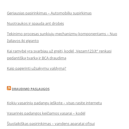
Geriausias pasirinkimas – Automobilių supirkimas
Nuotraukos ir spauda ant drobės
Tekinimo procesas sunkiųjų mechanizmų komponentams – Nuo
žaliavos iki giganto
Kai ramybė yra svarbiau už greitį, kodėl „Vezam123.lt“ renkasi
pedantišką tvarką ir BCA draudimą
Kaip pagerinti užsakymų valdymą?
DRAUDIMO PASLAUGOS
Kokių vasarinių padangų ieškote – visas rasite internetu
Vasarinės padangos keičiamos vasarai – kodėl
Šiuolaikiškas pasirinkimas – vandens aparatai ofisui