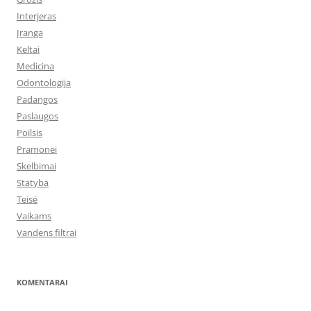
Interjeras
Įranga
Keltai
Medicina
Odontologija
Padangos
Paslaugos
Poilsis
Pramonei
Skelbimai
Statyba
Teisė
Vaikams
Vandens filtrai
KOMENTARAI