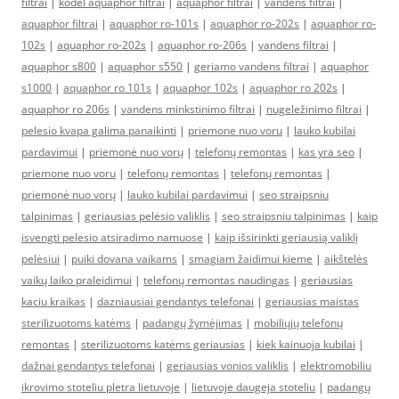
filtrai
|
kodel aquaphor filtrai
|
aquaphor filtrai
|
vandens filtrai
|
aquaphor filtrai
|
aquaphor ro-101s
|
aquaphor ro-202s
|
aquaphor ro-
102s
|
aquaphor ro-202s
|
aquaphor ro-206s
|
vandens filtrai
|
aquaphor s800
|
aquaphor s550
|
geriamo vandens filtrai
|
aquaphor
s1000
|
aquaphor ro 101s
|
aquaphor 102s
|
aquaphor ro 202s
|
aquaphor ro 206s
|
vandens minkstinimo filtrai
|
nugeležinimo filtrai
|
pelesio kvapa galima panaikinti
|
priemone nuo voru
|
lauko kubilai
pardavimui
|
priemonė nuo vorų
|
telefonų remontas
|
kas yra seo
|
priemone nuo voru
|
telefonų remontas
|
telefonų remontas
|
priemonė nuo vorų
|
lauko kubilai pardavimui
|
seo straipsniu
talpinimas
|
geriausias pelėsio valiklis
|
seo straipsniu talpinimas
|
kaip
isvengti pelesio atsiradimo namuose
|
kaip išsirinkti geriausią valiklį
pelėsiui
|
puiki dovana vaikams
|
smagiam žaidimui kieme
|
aikštelės
vaikų laiko praleidimui
|
telefonų remontas naudingas
|
geriausias
kaciu kraikas
|
dazniausiai gendantys telefonai
|
geriausias maistas
sterilizuotoms katėms
|
padangų žymėjimas
|
mobiliųjų telefonų
remontas
|
sterilizuotoms katėms geriausias
|
kiek kainuoja kubilai
|
dažnai gendantys telefonai
|
geriausias vonios valiklis
|
elektromobiliu
ikrovimo stoteliu pletra lietuvoje
|
lietuvoje daugeja stoteliu
|
padangų