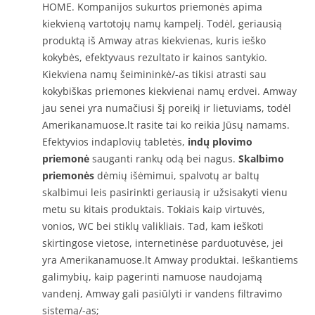
HOME. Kompanijos sukurtos priemonės apima
kiekvieną vartotojų namų kampelį. Todėl, geriausią
produktą iš Amway atras kiekvienas, kuris ieško
kokybės, efektyvaus rezultato ir kainos santykio.
Kiekviena namų šeimininkė/-as tikisi atrasti sau
kokybiškas priemones kiekvienai namų erdvei. Amway
jau senei yra numačiusi šį poreikį ir lietuviams, todėl
Amerikanamuose.lt rasite tai ko reikia Jūsų namams.
Efektyvios indaplovių tabletės,
indų plovimo
priemonė
sauganti rankų odą bei nagus.
Skalbimo
priemonės
dėmių išėmimui, spalvotų ar baltų
skalbimui leis pasirinkti geriausią ir užsisakyti vienu
metu su kitais produktais. Tokiais kaip virtuvės,
vonios, WC bei stiklų valikliais. Tad, kam ieškoti
skirtingose vietose, internetinėse parduotuvėse, jei
yra Amerikanamuose.lt Amway produktai. Ieškantiems
galimybių, kaip pagerinti namuose naudojamą
vandenį, Amway gali pasiūlyti ir vandens filtravimo
sistemą/-as;