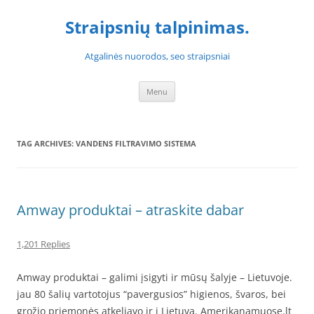
Skip
to
Straipsnių talpinimas.
content
Atgalinės nuorodos, seo straipsniai
Menu
TAG ARCHIVES:
VANDENS FILTRAVIMO SISTEMA
Amway produktai – atraskite dabar
1,201 Replies
Amway produktai – galimi įsigyti ir mūsų šalyje – Lietuvoje.
jau 80 šalių vartotojus “pavergusios” higienos, švaros, bei
grožio priemonės atkeliavo ir į Lietuvą. Amerikanamuose.lt