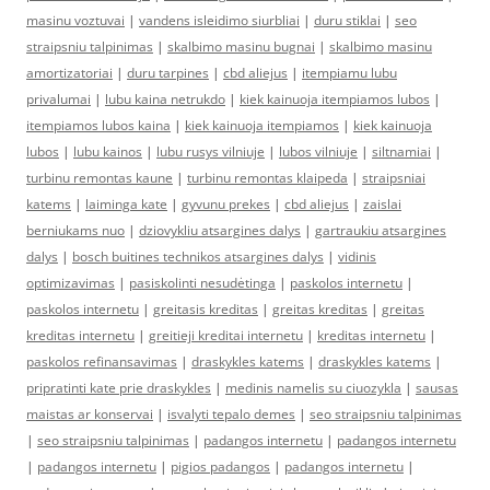
masinu voztuvai
|
vandens isleidimo siurbliai
|
duru stiklai
|
seo
straipsniu talpinimas
|
skalbimo masinu bugnai
|
skalbimo masinu
amortizatoriai
|
duru tarpines
|
cbd aliejus
|
itempiamu lubu
privalumai
|
lubu kaina netrukdo
|
kiek kainuoja itempiamos lubos
|
itempiamos lubos kaina
|
kiek kainuoja itempiamos
|
kiek kainuoja
lubos
|
lubu kainos
|
lubu rusys vilniuje
|
lubos vilniuje
|
siltnamiai
|
turbinu remontas kaune
|
turbinu remontas klaipeda
|
straipsniai
katems
|
laiminga kate
|
gyvunu prekes
|
cbd aliejus
|
zaislai
berniukams nuo
|
dziovykliu atsargines dalys
|
gartraukiu atsargines
dalys
|
bosch buitines technikos atsargines dalys
|
vidinis
optimizavimas
|
pasiskolinti nesudėtinga
|
paskolos internetu
|
paskolos internetu
|
greitasis kreditas
|
greitas kreditas
|
greitas
kreditas internetu
|
greitieji kreditai internetu
|
kreditas internetu
|
paskolos refinansavimas
|
draskykles katems
|
draskykles katems
|
pripratinti kate prie draskykles
|
medinis namelis su ciuozykla
|
sausas
maistas ar konservai
|
isvalyti tepalo demes
|
seo straipsniu talpinimas
|
seo straipsniu talpinimas
|
padangos internetu
|
padangos internetu
|
padangos internetu
|
pigios padangos
|
padangos internetu
|