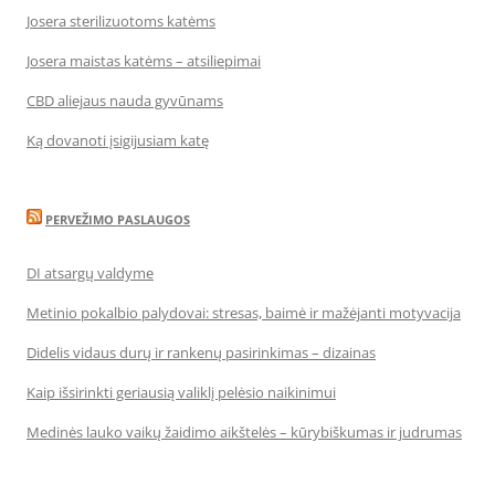
Josera sterilizuotoms katėms
Josera maistas katėms – atsiliepimai
CBD aliejaus nauda gyvūnams
Ką dovanoti įsigijusiam katę
PERVEŽIMO PASLAUGOS
DI atsargų valdyme
Metinio pokalbio palydovai: stresas, baimė ir mažėjanti motyvacija
Didelis vidaus durų ir rankenų pasirinkimas – dizainas
Kaip išsirinkti geriausią valiklį pelėsio naikinimui
Medinės lauko vaikų žaidimo aikštelės – kūrybiškumas ir judrumas