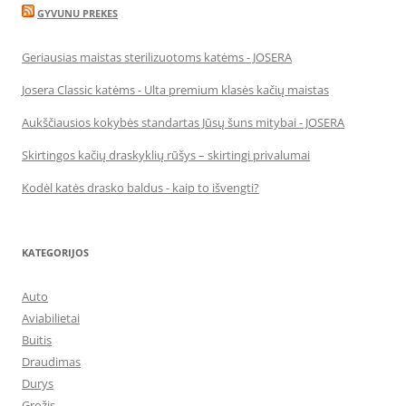
GYVUNU PREKES
Geriausias maistas sterilizuotoms katėms - JOSERA
Josera Classic katėms - Ulta premium klasės kačių maistas
Aukščiausios kokybės standartas Jūsų šuns mitybai - JOSERA
Skirtingos kačių draskyklių rūšys – skirtingi privalumai
Kodėl katės drasko baldus - kaip to išvengti?
KATEGORIJOS
Auto
Aviabilietai
Buitis
Draudimas
Durys
Grožis