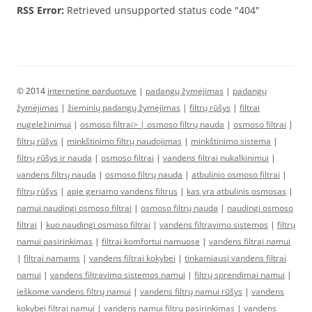
RSS Error:
Retrieved unsupported status code "404"
© 2014
internetine parduotuve
|
padangų žymėjimas
|
padangų
žymėjimas
|
žieminių padangų žymėjimas
|
filtrų rūšys
|
filtrai
nugeležinimui
|
osmoso filtrai> |
osmoso filtrų nauda
|
osmoso filtrai
|
filtrų rūšys
|
minkštinimo filtrų naudojimas
|
minkštinimo sistema
|
filtrų rūšys ir nauda
|
osmoso filtrai
|
vandens filtrai nukalkinimui
|
vandens filtrų nauda
|
osmoso filtrų nauda
|
atbulinio osmoso filtrai
|
filtrų rūšys
|
apie geriamo vandens filtrus
|
kas yra atbulinis osmosas
|
namui naudingi osmoso filtrai
|
osmoso filtrų nauda
|
naudingi osmoso
filtrai
|
kuo naudingi osmoso filtrai
|
vandens filtravimo sistemos
|
filtrų
namui pasirinkimas
|
filtrai komfortui namuose
|
vandens filtrai namui
|
filtrai namams
|
vandens filtrai kokybei
|
tinkamiausi vandens filtrai
namui
|
vandens filtravimo sistemos namui
|
filtrų sprendimai namui
|
ieškome vandens filtrų namui
|
vandens filtrų namui rūšys
|
vandens
kokybei filtrai namui
|
vandens namui filtrų pasirinkimas
|
vandens