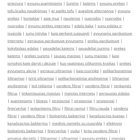
prieziura
|
gyvunu augintojams
|
šunims
|
katėms
|
gyvunu prekes
|
tofu kraiko naudojimas
|
ar patiks tofu
|
augalinė alternatyva
|
gyvunu
prekes
|
kontaktai
|
apie mus
|
naujienos
|
nuorodos
|
nuorodos
|
nuorodos
|
gyvunu prekes internetu
|
edalo itaka
|
sunu edalas ir
isvaizda
|
sunu mityba
|
kaip perkant sutaupyti
|
gyvunams parduotuve
internetu
|
geriausia parduotuve gyvunams
|
prekiu parduotuve
|
kokybiskas edalas
|
pavadeliai katems
|
pavadeliai sunims
|
prekes
katems
|
prekes sunims
|
sausas maistas
|
sunu maistas
|
kaip
ismokyti kate daryti i dezute
|
kuo ypatingas silikoninis kraikas
|
prekes
gyvunams akcija
|
geriausi siltnamiai
|
kaip issirinkti
|
polikarbonatiniai
šiltnamiai
|
tvirti siltnamiai
|
polikarbonatiniai atsiliepimai
|
šiltnamiai
atsiliepimai
|
led reklama
|
vandens filtrai
|
vandens filtrai
|
renkamės
filtrus
|
tinkamiausias maistas
|
maistas internetu
|
geriausias ėdalas
|
augintojams
|
blogas
|
straipsniai
|
straipsniai
|
straipsniai
|
fejerverkai
|
ieskantiems filtru
|
filtrai namui
|
filtru nauda
|
vandens
filtrai
|
vandens filtrai
|
biologinės bakterijos
|
kanalizacijos kvapas
|
kanalizacijos bakterijos
|
medinis namelis su ciuozykla
|
efektyvio
biologinės bakterijos
|
fejerverkai
|
sodui
|
brita vandens filtrai
|
privatus darzelis
|
šiltnamiai
|
siltnamiai
|
gyvunu prekes
|
maistas