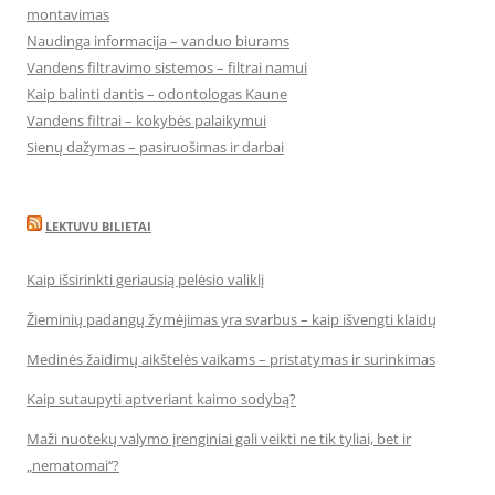
montavimas
Naudinga informacija – vanduo biurams
Vandens filtravimo sistemos – filtrai namui
Kaip balinti dantis – odontologas Kaune
Vandens filtrai – kokybės palaikymui
Sienų dažymas – pasiruošimas ir darbai
LEKTUVU BILIETAI
Kaip išsirinkti geriausią pelėsio valiklį
Žieminių padangų žymėjimas yra svarbus – kaip išvengti klaidų
Medinės žaidimų aikštelės vaikams – pristatymas ir surinkimas
Kaip sutaupyti aptveriant kaimo sodybą?
Maži nuotekų valymo įrenginiai gali veikti ne tik tyliai, bet ir
„nematomai‘‘?