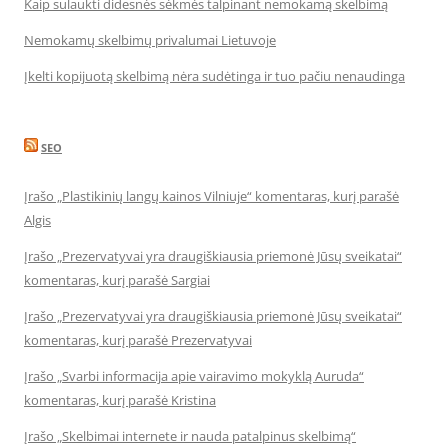
Kaip sulaukti didesnės sėkmės talpinant nemokamą skelbimą
Nemokamų skelbimų privalumai Lietuvoje
Įkelti kopijuotą skelbimą nėra sudėtinga ir tuo pačiu nenaudinga
SEO
Įrašo „Plastikinių langų kainos Vilniuje“ komentaras, kurį parašė
Algis
Įrašo „Prezervatyvai yra draugiškiausia priemonė Jūsų sveikatai“
komentaras, kurį parašė Sargiai
Įrašo „Prezervatyvai yra draugiškiausia priemonė Jūsų sveikatai“
komentaras, kurį parašė Prezervatyvai
Įrašo „Svarbi informacija apie vairavimo mokyklą Auruda“
komentaras, kurį parašė Kristina
Įrašo „Skelbimai internete ir nauda patalpinus skelbimą“