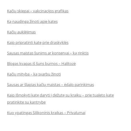
Kačių skiepai – vakcinacijos grafikas
Ką naudinga žinoti apie kates
Kačių auklėjimas
Kaip pripratinti katę prie draskyklės
Sausas maistas šunims ar konservai – ką rinktis
Blogas kvapas iš šuns burnos – Halitozė
Kačių mityba – ką svarbu žinoti
Sausas ar šlapias kačių maistas – ėdalo parinkimas
Kaip išmokyti katę daryti į dėžutę su kraiku – prie tualeto katę
pratinkite su kantrybe
Kuo ypatingas Silikoninis kraikas – Privalumai