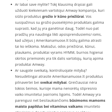
Ar labai save mylite? Tokį klausimą drąsiai gali
užduoti kiekvienam vartotojui Amway kompanija, kuri
siūlo produktus
grožio ir kūno priežiūrai
. Vos
susipažinus su grožio puoselėjimo produktais galima
suprasti, kad jų yra ganėtinai daug. Todėl nuo pat
pradžių yra naudinga likti apsisprendusiems/-ioms,
kad užėjus į Amerikanamuose.lt būtų galima atrasti
tai ko ieškoma. Makiažui, odos priežiūrai, kūnui,
plaukams, produktai vyrams HYMM, burnos higienai
skirtos priemonės yra tik dalis vartotojų, kurią apima
produktai Amway.
Ar saugote sveikatą, kontroliuojate mitybą?
Nesudėtingai atrasite Amerikanamuose.lt produktus
pilnavertei bei
sveikai mitybai
. Greičiausiai nėra
tokios šeimos, kurioje mama nenorėtų stipresnio
vaiko imunitetui įvairioms ligoms. Todėl Amway yra
parengusi net besilaukiančioms
būsimoms mamoms
maisto papildus bei vitaminus vaikams
imuniteto