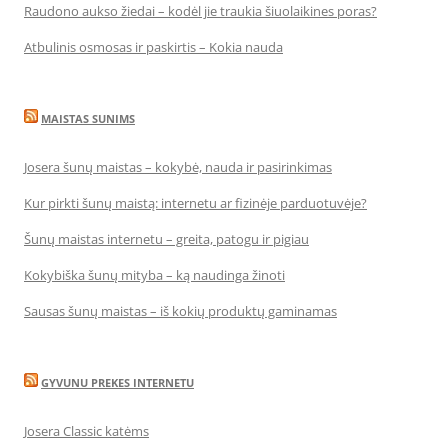
Raudono aukso žiedai – kodėl jie traukia šiuolaikines poras?
Atbulinis osmosas ir paskirtis – Kokia nauda
MAISTAS SUNIMS
Josera šunų maistas – kokybė, nauda ir pasirinkimas
Kur pirkti šunų maistą: internetu ar fizinėje parduotuvėje?
Šunų maistas internetu – greita, patogu ir pigiau
Kokybiška šunų mityba – ką naudinga žinoti
Sausas šunų maistas – iš kokių produktų gaminamas
GYVUNU PREKES INTERNETU
Josera Classic katėms