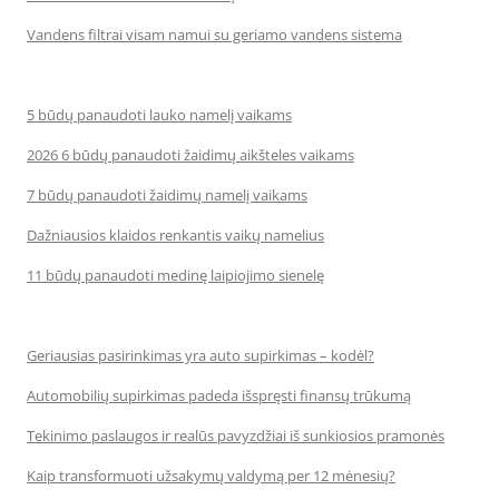
Vandens filtrai visam namui su geriamo vandens sistema
5 būdų panaudoti lauko namelį vaikams
2026 6 būdų panaudoti žaidimų aikšteles vaikams
7 būdų panaudoti žaidimų namelį vaikams
Dažniausios klaidos renkantis vaikų namelius
11 būdų panaudoti medinę laipiojimo sienelę
Geriausias pasirinkimas yra auto supirkimas – kodėl?
Automobilių supirkimas padeda išspręsti finansų trūkumą
Tekinimo paslaugos ir realūs pavyzdžiai iš sunkiosios pramonės
Kaip transformuoti užsakymų valdymą per 12 mėnesių?