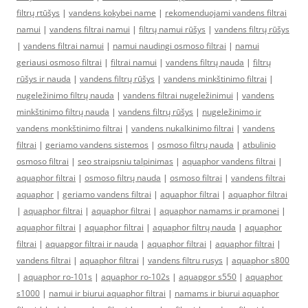
filtrų rtūšys
|
vandens kokybei name
|
rekomenduojami vandens filtrai
namui
|
vandens filtrai namui
|
filtrų namui rūšys
|
vandens filtrų rūšys
|
vandens filtrai namui
|
namui naudingi osmoso filtrai
|
namui
geriausi osmoso filtrai
|
filtrai namui
|
vandens filtrų nauda
|
filtrų
rūšys ir nauda
|
vandens filtrų rūšys
|
vandens minkštinimo filtrai
|
nugeležinimo filtrų nauda
|
vandens filtrai nugeležinimui
|
vandens
minkštinimo filtrų nauda
|
vandens filtrų rūšys
|
nugeležinimo ir
vandens monkštinimo filtrai
|
vandens nukalkinimo filtrai
|
vandens
filtrai
|
geriamo vandens sistemos
|
osmoso filtrų nauda
|
atbulinio
osmoso filtrai
|
seo straipsniu talpinimas
|
aquaphor vandens filtrai
|
aquaphor filtrai
|
osmoso filtrų nauda
|
osmoso filtrai
|
vandens filtrai
aquaphor
|
geriamo vandens filtrai
|
aquaphor filtrai
|
aquaphor filtrai
|
aquaphor filtrai
|
aquaphor filtrai
|
aquaphor namams ir pramonei
|
aquaphor filtrai
|
aquaphor filtrai
|
aquaphor filtrų nauda
|
aquaphor
filtrai
|
aquapgor filtrai ir nauda
|
aquaphor filtrai
|
aquaphor filtrai
|
vandens filtrai
|
aquaphor filtrai
|
vandens filtru rusys
|
aquaphor s800
|
aquaphor ro-101s
|
aquaphor ro-102s
|
aquapgor s550
|
aquaphor
s1000
|
namui ir biurui aquaphor filtrai
|
namams ir biurui aquaphor