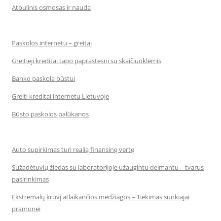
Atbulinis osmosas ir nauda
Paskolos internetu – greitai
Greitieji kreditai tapo paprastesni su skaičiuoklėmis
Banko paskola būstui
Greiti kreditai internetu Lietuvoje
Būsto paskolos palūkanos
Auto supirkimas turi realią finansinę vertę
Sužadėtuvių žiedas su laboratorijoje užaugintu deimantu – tvarus
pasirinkimas
Ekstremalų krūvį atlaikančios medžiagos – Tiekimas sunkiajai
pramonei