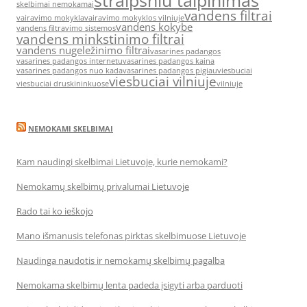
straipsniu talpinimas
skelbimai nemokamai
vandens filtrai
vairavimo mokykla
vairavimo mokyklos vilniuje
vandens kokybe
vandens filtravimo sistemos
vandens minkstinimo filtrai
vandens nugeležinimo filtrai
vasarines padangos
vasarines padangos internetu
vasarines padangos kaina
vasarines padangos nuo kada
vasarines padangos pigiau
viesbuciai
viesbuciai vilniuje
viesbuciai druskininkuose
vilniuje
NEMOKAMI SKELBIMAI
Kam naudingi skelbimai Lietuvoje, kurie nemokami?
Nemokamų skelbimų privalumai Lietuvoje
Rado tai ko ieškojo
Mano išmanusis telefonas pirktas skelbimuose Lietuvoje
Naudinga naudotis ir nemokamų skelbimų pagalba
Nemokama skelbimų lenta padeda įsigyti arba parduoti