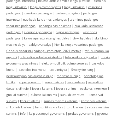
padangos internetu
|
neuzsalantis zieminis langu ploviklis
|
zieminis
langu ploviklis
|
langu plovimo skystis
|
langu ploviklis
|
vasarines
padangos
|
ziemines padangos
|
padangos pigiau
|
padangos
internetu
|
nuo kada keiciamos padangos
|
ziemines padangos
|
vasarines padangos
|
padangu pasirinkimas
|
nuo kada keiciamos
padangos
|
ziemines padangos
|
pigios padangos
|
vasarines
padangos
|
kavos aparatu atsargines dalys
|
viryklių dalys
|
skalbimo
masinu dalys
|
saldytuvu dalys
|
Kiek kainuoja vasarines padangos
|
Geriausi vasariniu padangu gamintojai 2021 metais
|
tofu su bambuko
anglimi
|
tofu zalios arbatos ekstraktu
|
tofu kraikas originalus
|
prekiu
gyvunams grazinimas
|
elektromobiliu ikrovimo stoteles
|
paskolos
bustui
|
paskolos internetu
|
kaciu mityba
|
išmokykite katę
|
perkraustymo paslaugos vilniuje
|
meistras vilniuje
|
odontologijos
klinika
|
super premium
|
sunu maistas
|
sunu edalas
|
valandinis
darzelis vilniuje
|
josera katems
|
josera sunims
|
paskolos internetu
|
guoliai sunims
|
dubeneliai sunims
|
sunu dziovintuvai
|
konservai
sunims
|
kaciu tualetas
|
sausas maistas katems
|
konservai katems
|
silikoninis kraikas
|
bentonitinis kraikas
|
tofu kraikas
|
sausas maistas
sunims
|
info
|
kaip sutaupyti gyvunams
|
prekes gyvunams
|
gyvunu