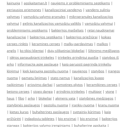
kainuoja
|
apskaitaman.lt
|
naujiems ir probleminiams septikams
|
geriausios priemones
|
kanalizaciniai vandenys
|
vandens suliniu
valymas
|
vamzdziu valymo granules
|
mikrogranules kanalizacijos
valymui
|
gelinis kanalizacijos vamzdziu valiklis
|
vamzdziu valymui
|
probleminiams septikams
|
bakterijos maišeliais
|
retai naudojamai
kanalizacijai
|
bakterijos septikams
|
bakterijos priežiūrai
|
kokias
cerpes rinktis
|
keramines cerpes
|
malkų pardavimas
|
malkos
|
anglis
|
ko tikisi klientai
|
dujų silikatiniai blokeliai
|
šiltinimo medžiagos
|
idėjos panaudojant trinkeles
|
trinkelės grindiniui puošia
|
statybos iš
arko
|
informacija apie paslaugą
|
kaip paruosti pagrinda trinkeliu
klojimui
|
kiek kainuoja pastoliu nuoma
|
naujienos
|
statybos
|
įrangos
nuoma
|
pamatu liejimas
|
stato namus
|
kanalizacijos kvapo
naikinimas
|
griovimo darbai
|
samotines plytos
|
keramikines cerpes
|
betono cerpes
|
stogo danga
|
grindinio trinkeles
|
multipor
|
ytong
|
haus
|
fibo
|
arko
|
blokeliai
|
akmens vata
|
statybines medziagos
|
statybinės paslaugos
|
pastoliu nuoma
|
įrankių nuoma
|
kranu nuoma
|
kietas kuras
|
buhalterines paslaugos
|
svetainių kūrimas
|
kaip
prižiūrėti
|
indaploviu tabletes
|
bio enzimai
|
bio enzimai
|
bakterijos
starwax
|
bakterijos valymo įrenginiams
|
buhalterine apskaita
|