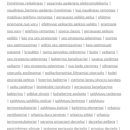
žymėjimas reikalingas
|
vasarinės padangos elektromobiliams
|
naudingas žieminių padangų žymėjimas
|
kuo naudingas remontas
|
mobiliųjų telefonų remontas
|
geriausias valiklis peliui
|
efektyvi
priemone nuo voru
|
efektyviai veikiantis pelėsio valiklis
|
priemonė
nuo vorų
|
telefonų remontas
|
josera classic
|
geriausias pelesio
valiklis
|
kas yra seo straipsniai
|
seo straipsniu talpinimas
|
isorinis
seo optimizavimas
|
vidinis seo optimizavimas
|
kaip optimizuoti
svetaine
|
kriaukles
|
namu apyvokos reikmenys
|
buitis
|
vaikams
|
seo straipsniu talpinimas
|
bakterijos kanalizacijai
|
saugus zaidimas
vaikams
|
seo straipsniu talpinimas
|
nuo kada ziemines
|
siltnamiai
stipruolis atsiliepimai
|
polikarbonatiniai šiltnamiai stipruolis
|
kodel
atsiranda pelesis
|
listerijos bakterija
|
zieminio langu skyscio savybes
|
vaiku zaidimui
|
bioloģiskie risinājumi
|
geriausios kanalizacijos
bakterijos
|
adblue skystis
|
buhalterine apskaita
|
saldytuvu rankenos
|
saldytuvu saldikliu stalciai
|
saldytuvu lentynos
|
saldytuvu
termoreguliatoriai
|
saldytuvu stalciai
|
kaitinimo elementai
|
orkaiciu
ventiliatoriai
|
orkaiciu duru tarpines
|
orkaiciu stiklai
|
orkaiciu
termoreguliatoriai
|
parama privaciam darzeliui
|
darzeliai gelbeja
|
pasirinkimas vilniuje
|
ieskome geriausio darzelio
|
privatus darzelis
|