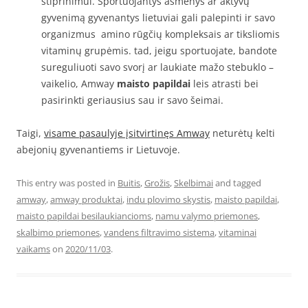
stiprinimui. Sportuojantys asmenys ar aktyvų
gyvenimą gyvenantys lietuviai gali palepinti ir savo
organizmus amino rūgčių kompleksais ar tiksliomis
vitaminų grupėmis. tad, jeigu sportuojate, bandote
sureguliuoti savo svorį ar laukiate mažo stebuklo –
vaikelio, Amway
maisto papildai
leis atrasti bei
pasirinkti geriausius sau ir savo šeimai.
Taigi,
visame pasaulyje įsitvirtinęs Amway
neturėtų kelti
abejonių gyvenantiems ir Lietuvoje.
This entry was posted in
Buitis
,
Grožis
,
Skelbimai
and tagged
amway
,
amway produktai
,
indu plovimo skystis
,
maisto papildai
,
maisto papildai besilaukiancioms
,
namu valymo priemones
,
skalbimo priemones
,
vandens filtravimo sistema
,
vitaminai
vaikams
on
2020/11/03
.