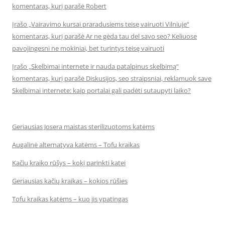
komentaras, kurį parašė Robert
Įrašo „Vairavimo kursai praradusiems teisę vairuoti Vilniuje“
komentaras, kurį parašė Ar ne gėda tau del savo seo? Keliuose
pavojingesni ne mokiniai, bet turintys teisę vairuoti
Įrašo „Skelbimai internete ir nauda patalpinus skelbimą“
komentaras, kurį parašė Diskusijos, seo straipsniai, reklamuok save
Skelbimai internete: kaip portalai gali padėti sutaupyti laiko?
Geriausias Josera maistas sterilizuotoms katėms
Augalinė alternatyva katėms – Tofu kraikas
Kačių kraiko rūšys – kokį parinkti katei
Geriausias kačių kraikas – kokios rūšies
Tofu kraikas katėms – kuo jis ypatingas