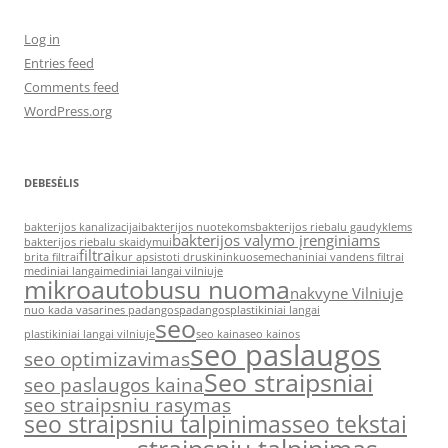
Log in
Entries feed
Comments feed
WordPress.org
DEBESĖLIS
bakterijos kanalizacijai
bakterijos nuotekoms
bakterijos riebalu gaudyklems
bakterijos valymo įrenginiams
bakterijos riebalu skaidymui
filtrai
brita filtrai
kur apsistoti druskininkuose
mechaniniai vandens filtrai
mediniai langai
mediniai langai vilniuje
mikroautobusu nuoma
nakvyne Vilniuje
nuo kada vasarines padangos
padangos
plastikiniai langai
seo
plastikiniai langai vilniuje
seo kaina
seo kainos
seo paslaugos
seo optimizavimas
Seo straipsniai
seo paslaugos kaina
seo straipsniu rasymas
seo straipsniu talpinimas
seo tekstai