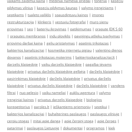
vaikams zaidimui kaina
|
mediniai nameliai priedai
|
toneriai
|
kaseciu
pildymas vilnius
|
kaseciu pildymas kaunas
|
valymo įrenginiams
|
septikams
|
tualeto valiklis
|
spausdintuvu kainos
|
imones
restrukturizacija
|
klinkeris
|
vestuviu fotografai
|
muro sienu
griovimas
|
seo
|
bateriju ikrovimas
|
patikimumas
|
orapute JDK S 60
|
oraputes membranos
|
indu ploviklis
|
pavojingu atlieku tvarkymas
|
griovimo darbai kaina
|
geliu pristatymas
|
apatinis trikotazas
|
bakterijos kanalizacijai
|
kosmetika internetu pigiau
|
valentino dienos
dovanos
|
apatinis trikotazas moterims
|
bakterijoskanalizacijai.lt
|
darzelis klaipedoje
|
vaiku darzelis klaipedoje
|
pagalba tėvams
klaipėdoje
|
privatus darželis klaipėdoje gelbėja
|
darželis klaipėdoje
|
pasirinkimas klaipėdoje
|
darželis klaipėdoje
|
privatus darželis
klaipėdoje
|
privatus darželis klaipėdoje
|
darželis klaipėdoje
|
vandens
filtrai
|
nuo pelesio
|
vaiku nameliai
|
aukliu agentura
|
valymo
irenginiai kainos
|
privatus darzelis klaipedoje
|
biologijos
korepetitorius
|
paroles.lt
|
ieškantiems priemonių
|
septikui
|
bakterijos kanalizacijai
|
buhalterines paslaugos
|
paslaugos vilniuje
|
cerpiu stogas
|
mitai apie dangą
|
apie čerpinį stogą
|
apie čerpes
|
patarimai
|
paslaugos Lietuvoje
|
dokumentai
|
programos
|
kiek