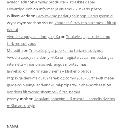
aviator_adKr
on
Amway produktai – atraskite dabar
Edwardpoumb
on
Informacija visiems – klinkerio plytos
WilliamGrode
on
Graviravimo paslaugos ir populiarūs gaminiai
vzyat zaym srochno 991
on
Vandens filtravimo sistemos – filtrai
namui
Vivod iz zapoya na domy_epKa
on
Trinkelės pigiai prie kaimo
turizmo sodybos
Meredith
on
Trinkelės pigiai prie kaimo turizmo sodybos
Vivod iz zapoya na domy_vtKa
on
Įsigijote vasarines padangas
internetu – įmanomas nebrangus montavimas
Jamiekax
on
Informacija visiems – klinkerio plytos
https://jaidenkmzl43109.fare-blog.com/42816780/the-ultimate-
guide-to-buying-land-and-rural-property-in-the-northeast
on
Vandens filtravimo sistemos – filtrai namui
Jeremyunisk
on
Tobulam pabėgimui iš miesto – namelis dviems
miško apsuptyje
NAMAI