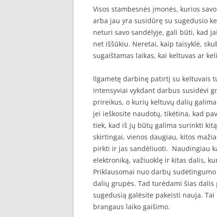
Visos stambesnės įmonės, kurios savo 
arba jau yra susidūrę su sugedusio ke
neturi savo sandėlyje, gali būti, kad j
net iššūkiu. Neretai, kaip taisyklė, sk
sugaištamas laikas, kai keltuvas ar kel
Ilgametę darbinę patirtį su keltuvais t
intensyviai vykdant darbus susidėvi g
prireikus, o kurių keltuvų dalių galima
jei ieškosite naudotų, tikėtina, kad pa
tiek, kad iš jų būtų galima surinkti kit
skirtingai, vienos daugiau, kitos maž
pirkti ir jas sandėliuoti. Naudingiau 
elektroniką, važiuoklę ir kitas dalis, 
Priklausomai nuo darbų sudėtingumo ir
dalių grupės. Tad turėdami šias dalis
sugedusią galėsite pakeisti nauja. Tai
brangaus laiko gaišimo.