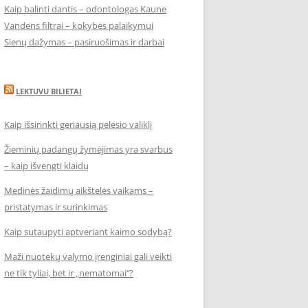
Kaip balinti dantis – odontologas Kaune
Vandens filtrai – kokybės palaikymui
Sienų dažymas – pasiruošimas ir darbai
LEKTUVU BILIETAI
Kaip išsirinkti geriausią pelėsio valiklį
Žieminių padangų žymėjimas yra svarbus
– kaip išvengti klaidų
Medinės žaidimų aikštelės vaikams –
pristatymas ir surinkimas
Kaip sutaupyti aptveriant kaimo sodybą?
Maži nuotekų valymo įrenginiai gali veikti
ne tik tyliai, bet ir „nematomai‘‘?