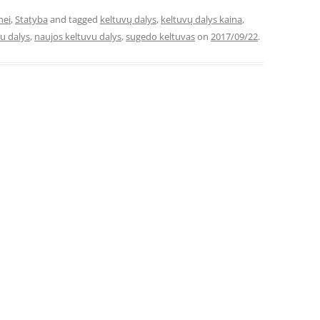
nei
,
Statyba
and tagged
keltuvų dalys
,
keltuvų dalys kaina
,
u dalys
,
naujos keltuvu dalys
,
sugedo keltuvas
on
2017/09/22
.