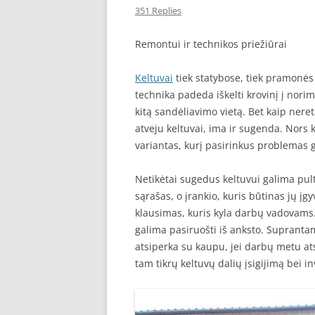
351 Replies
SEO STRAIPSNIU TALPINIMAS
Remontui ir technikos priežiūrai
SEO STRAIPSNIU TALPINIMAS
Keltuvai
tiek statybose, tiek pramonės
technika padeda iškelti krovinį į norim
kitą sandėliavimo vietą. Bet kaip nereta
atveju keltuvai, ima ir sugenda. Nors 
variantas, kurį pasirinkus problemas g
Netikėtai sugedus keltuvui galima pulti
sąrašas, o įrankio, kuris būtinas jų įg
klausimas, kuris kyla darbų vadovams. 
galima pasiruošti iš anksto. Suprantama
atsiperka su kaupu, jei darbų metu a
tam tikrų keltuvų dalių įsigijimą bei inv