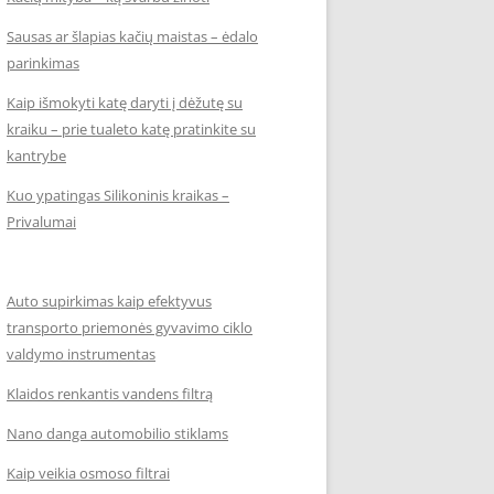
Sausas ar šlapias kačių maistas – ėdalo
parinkimas
Kaip išmokyti katę daryti į dėžutę su
kraiku – prie tualeto katę pratinkite su
kantrybe
Kuo ypatingas Silikoninis kraikas –
Privalumai
Auto supirkimas kaip efektyvus
transporto priemonės gyvavimo ciklo
valdymo instrumentas
Klaidos renkantis vandens filtrą
Nano danga automobilio stiklams
Kaip veikia osmoso filtrai