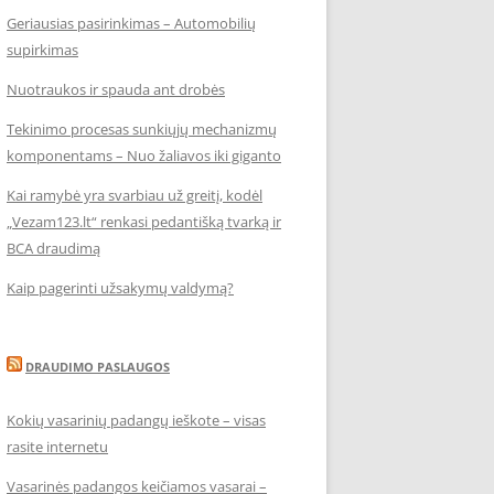
Geriausias pasirinkimas – Automobilių
supirkimas
Nuotraukos ir spauda ant drobės
Tekinimo procesas sunkiųjų mechanizmų
komponentams – Nuo žaliavos iki giganto
Kai ramybė yra svarbiau už greitį, kodėl
„Vezam123.lt“ renkasi pedantišką tvarką ir
BCA draudimą
Kaip pagerinti užsakymų valdymą?
DRAUDIMO PASLAUGOS
Kokių vasarinių padangų ieškote – visas
rasite internetu
Vasarinės padangos keičiamos vasarai –