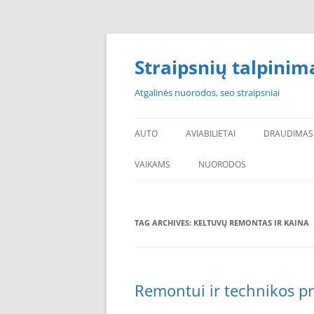
Skip
to
content
Straipsnių talpinim
Atgalinės nuorodos, seo straipsniai
AUTO
AVIABILIETAI
DRAUDIMAS
VAIKAMS
NUORODOS
POPULIARIAUSI
TAG ARCHIVES:
KELTUVŲ REMONTAS IR KAINA
PADANGOS PIGIAU
PERKU PADANGAS
NAUJOS PADANGOS
Remontui ir technikos pr
PIGIOS PADANGOS