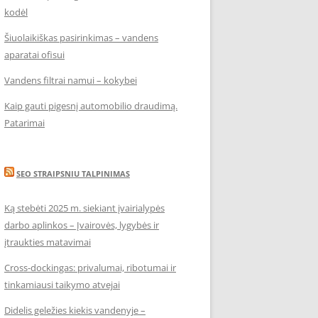
kodėl
Šiuolaikiškas pasirinkimas – vandens
aparatai ofisui
Vandens filtrai namui – kokybei
Kaip gauti pigesnį automobilio draudimą.
Patarimai
SEO STRAIPSNIU TALPINIMAS
Ką stebėti 2025 m. siekiant įvairialypės
darbo aplinkos – Įvairovės, lygybės ir
įtraukties matavimai
Cross-dockingas: privalumai, ribotumai ir
tinkamiausi taikymo atvejai
Didelis geležies kiekis vandenyje –