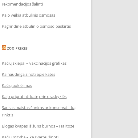
rekomendacijos šalinti
Kaip veikia atbulinis osmosas
Pagrindinė atbulinio osmoso paskirtis
ZOO PREKES
Kačių skiepai – vakcinacijos grafikas
Ką naudinga žinoti apie kates
Kačių auklėjimas
Kaip pripratinti katę prie draskyklės
Sausas maistas šunims ar konservai – ką
rinktis
Blogas kvapas iš šuns burnos – Halitozė
Kačių mityba – ką svarbu žinoti