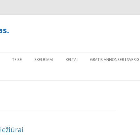
as.
TEISĖ
SKELBIMAI
KELTAI
GRATIS ANNONSER I SVERIG
iežiūrai