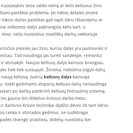
nuosavybės teise valdo vieną ar kelis keltuvus žino
ltuvo paieškos problema. Jei tokios detalės įmonė
ai tokios dalies paieškos gali tapti tikru išbandymu ar
ubiai ieškomos dalys pabrangsta kelis kart, o
i stovi, neša nuostolius neatliktų darbų sektoriuje.
urinčios įmonės jau žino, kurios dalys yra jautresnės ir
reičiau. Tad naudinga jas turėti sandėlyje, remontui
 ir atsisakyti. Naujos keltuvų dalys kainuos brangiau,
vyks šiek tiek sutaupyti. Žinoma, nebūtina įsigyti dalių
ą naują keltuvą. Įvairių
keltuvų dalys
kainuoja
iau, todėl gedimams atsparių keltuvo dalių nenaudinga
kaskart po darbų patikrinti keltuvų hidraulinę sistemą,
kurios gauna itin didelius krūvius darbo metu.
 darbinio krūvio technikai dydžio dėvisi tik tam tikros
 po ranka ir atsiradus gedimui, ne sudėtingai
 padės išvengti prastovų, didelių nuostolių bei