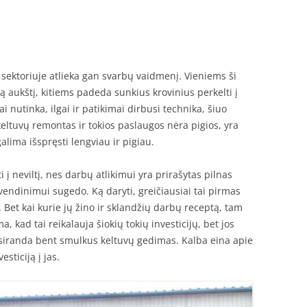
 sektoriuje atlieka gan svarbų vaidmenį. Vieniems ši
ą aukštį, kitiems padeda sunkius krovinius perkelti į
i nutinka, ilgai ir patikimai dirbusi technika, šiuo
keltuvų remontas ir tokios paslaugos nėra pigios, yra
alima išspręsti lengviau ir pigiau.
 į neviltį, nes darbų atlikimui yra prirašytas pilnas
yvendinimui sugedo. Ką daryti, greičiausiai tai pirmas
Bet kai kurie jų žino ir sklandžių darbų receptą, tam
, kad tai reikalauja šiokių tokių investicijų, bet jos
tsiranda bent smulkus keltuvų gedimas. Kalba eina apie
esticiją į jas.