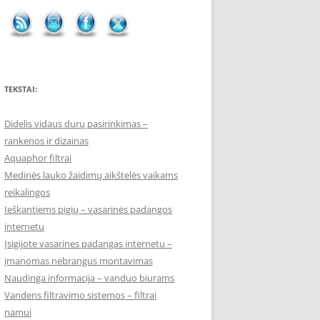
TEKSTAI:
Didelis vidaus durų pasirinkimas –
rankenos ir dizainas
Aquaphor filtrai
Medinės lauko žaidimų aikštelės vaikams
reikalingos
Ieškantiems pigių – vasarinės padangos
internetu
Įsigijote vasarines padangas internetu –
įmanomas nebrangus montavimas
Naudinga informacija – vanduo biurams
Vandens filtravimo sistemos – filtrai
namui