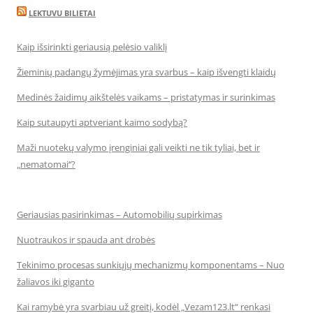
LEKTUVU BILIETAI
Kaip išsirinkti geriausią pelėsio valiklį
Žieminių padangų žymėjimas yra svarbus – kaip išvengti klaidų
Medinės žaidimų aikštelės vaikams – pristatymas ir surinkimas
Kaip sutaupyti aptveriant kaimo sodybą?
Maži nuotekų valymo įrenginiai gali veikti ne tik tyliai, bet ir
„nematomai‘‘?
Geriausias pasirinkimas – Automobilių supirkimas
Nuotraukos ir spauda ant drobės
Tekinimo procesas sunkiųjų mechanizmų komponentams – Nuo
žaliavos iki giganto
Kai ramybė yra svarbiau už greitį, kodėl „Vezam123.lt“ renkasi