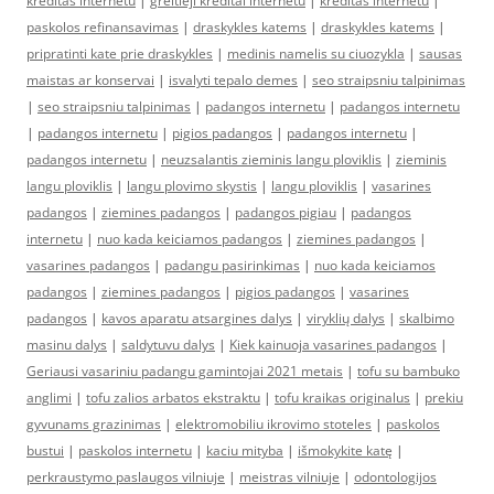
kreditas internetu
|
greitieji kreditai internetu
|
kreditas internetu
|
paskolos refinansavimas
|
draskykles katems
|
draskykles katems
|
pripratinti kate prie draskykles
|
medinis namelis su ciuozykla
|
sausas
maistas ar konservai
|
isvalyti tepalo demes
|
seo straipsniu talpinimas
|
seo straipsniu talpinimas
|
padangos internetu
|
padangos internetu
|
padangos internetu
|
pigios padangos
|
padangos internetu
|
padangos internetu
|
neuzsalantis zieminis langu ploviklis
|
zieminis
langu ploviklis
|
langu plovimo skystis
|
langu ploviklis
|
vasarines
padangos
|
ziemines padangos
|
padangos pigiau
|
padangos
internetu
|
nuo kada keiciamos padangos
|
ziemines padangos
|
vasarines padangos
|
padangu pasirinkimas
|
nuo kada keiciamos
padangos
|
ziemines padangos
|
pigios padangos
|
vasarines
padangos
|
kavos aparatu atsargines dalys
|
viryklių dalys
|
skalbimo
masinu dalys
|
saldytuvu dalys
|
Kiek kainuoja vasarines padangos
|
Geriausi vasariniu padangu gamintojai 2021 metais
|
tofu su bambuko
anglimi
|
tofu zalios arbatos ekstraktu
|
tofu kraikas originalus
|
prekiu
gyvunams grazinimas
|
elektromobiliu ikrovimo stoteles
|
paskolos
bustui
|
paskolos internetu
|
kaciu mityba
|
išmokykite katę
|
perkraustymo paslaugos vilniuje
|
meistras vilniuje
|
odontologijos