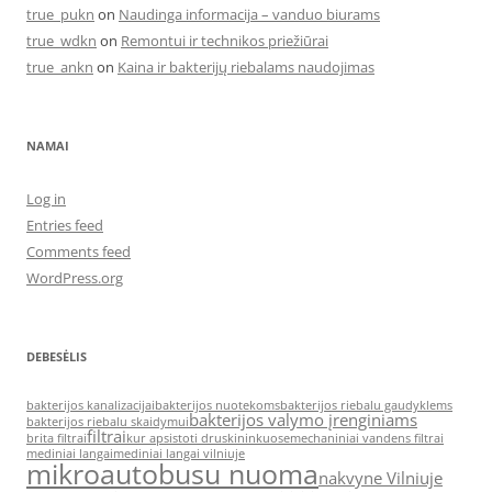
true_pukn
on
Naudinga informacija – vanduo biurams
true_wdkn
on
Remontui ir technikos priežiūrai
true_ankn
on
Kaina ir bakterijų riebalams naudojimas
NAMAI
Log in
Entries feed
Comments feed
WordPress.org
DEBESĖLIS
bakterijos kanalizacijai
bakterijos nuotekoms
bakterijos riebalu gaudyklems
bakterijos valymo įrenginiams
bakterijos riebalu skaidymui
filtrai
brita filtrai
kur apsistoti druskininkuose
mechaniniai vandens filtrai
mediniai langai
mediniai langai vilniuje
mikroautobusu nuoma
nakvyne Vilniuje