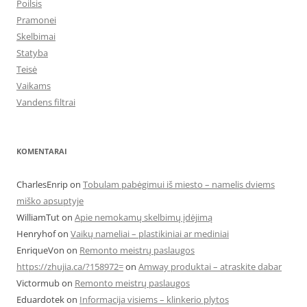
Poilsis
Pramonei
Skelbimai
Statyba
Teisė
Vaikams
Vandens filtrai
KOMENTARAI
CharlesEnrip
on
Tobulam pabėgimui iš miesto – namelis dviems
miško apsuptyje
WilliamTut
on
Apie nemokamų skelbimų įdėjimą
Henryhof
on
Vaikų nameliai – plastikiniai ar mediniai
EnriqueVon
on
Remonto meistrų paslaugos
https://zhujia.ca/?158972=
on
Amway produktai – atraskite dabar
Victormub
on
Remonto meistrų paslaugos
Eduardotek
on
Informacija visiems – klinkerio plytos