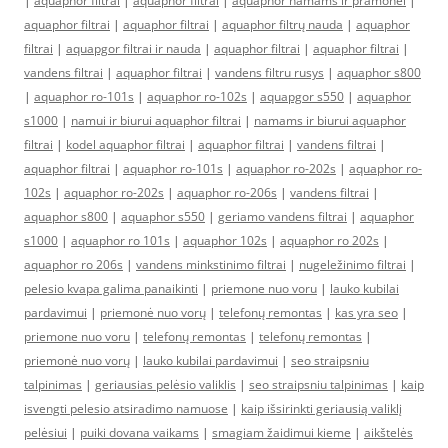
|
aquaphor filtrai
|
aquaphor filtrai
|
aquaphor namams ir pramonei
|
aquaphor filtrai
|
aquaphor filtrai
|
aquaphor filtrų nauda
|
aquaphor
filtrai
|
aquapgor filtrai ir nauda
|
aquaphor filtrai
|
aquaphor filtrai
|
vandens filtrai
|
aquaphor filtrai
|
vandens filtru rusys
|
aquaphor s800
|
aquaphor ro-101s
|
aquaphor ro-102s
|
aquapgor s550
|
aquaphor
s1000
|
namui ir biurui aquaphor filtrai
|
namams ir biurui aquaphor
filtrai
|
kodel aquaphor filtrai
|
aquaphor filtrai
|
vandens filtrai
|
aquaphor filtrai
|
aquaphor ro-101s
|
aquaphor ro-202s
|
aquaphor ro-
102s
|
aquaphor ro-202s
|
aquaphor ro-206s
|
vandens filtrai
|
aquaphor s800
|
aquaphor s550
|
geriamo vandens filtrai
|
aquaphor
s1000
|
aquaphor ro 101s
|
aquaphor 102s
|
aquaphor ro 202s
|
aquaphor ro 206s
|
vandens minkstinimo filtrai
|
nugeležinimo filtrai
|
pelesio kvapa galima panaikinti
|
priemone nuo voru
|
lauko kubilai
pardavimui
|
priemonė nuo vorų
|
telefonų remontas
|
kas yra seo
|
priemone nuo voru
|
telefonų remontas
|
telefonų remontas
|
priemonė nuo vorų
|
lauko kubilai pardavimui
|
seo straipsniu
talpinimas
|
geriausias pelėsio valiklis
|
seo straipsniu talpinimas
|
kaip
isvengti pelesio atsiradimo namuose
|
kaip išsirinkti geriausią valiklį
pelėsiui
|
puiki dovana vaikams
|
smagiam žaidimui kieme
|
aikštelės