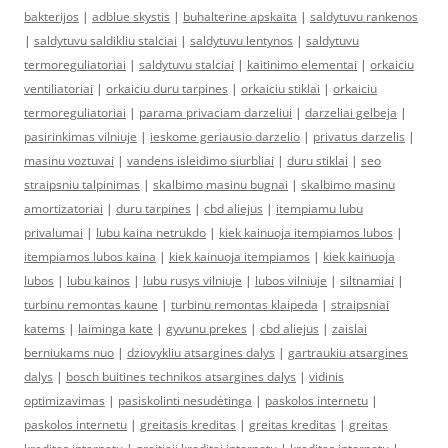
bakterijos
|
adblue skystis
|
buhalterine apskaita
|
saldytuvu rankenos
|
saldytuvu saldikliu stalciai
|
saldytuvu lentynos
|
saldytuvu
termoreguliatoriai
|
saldytuvu stalciai
|
kaitinimo elementai
|
orkaiciu
ventiliatoriai
|
orkaiciu duru tarpines
|
orkaiciu stiklai
|
orkaiciu
termoreguliatoriai
|
parama privaciam darzeliui
|
darzeliai gelbeja
|
pasirinkimas vilniuje
|
ieskome geriausio darzelio
|
privatus darzelis
|
masinu voztuvai
|
vandens isleidimo siurbliai
|
duru stiklai
|
seo
straipsniu talpinimas
|
skalbimo masinu bugnai
|
skalbimo masinu
amortizatoriai
|
duru tarpines
|
cbd aliejus
|
itempiamu lubu
privalumai
|
lubu kaina netrukdo
|
kiek kainuoja itempiamos lubos
|
itempiamos lubos kaina
|
kiek kainuoja itempiamos
|
kiek kainuoja
lubos
|
lubu kainos
|
lubu rusys vilniuje
|
lubos vilniuje
|
siltnamiai
|
turbinu remontas kaune
|
turbinu remontas klaipeda
|
straipsniai
katems
|
laiminga kate
|
gyvunu prekes
|
cbd aliejus
|
zaislai
berniukams nuo
|
dziovykliu atsargines dalys
|
gartraukiu atsargines
dalys
|
bosch buitines technikos atsargines dalys
|
vidinis
optimizavimas
|
pasiskolinti nesudėtinga
|
paskolos internetu
|
paskolos internetu
|
greitasis kreditas
|
greitas kreditas
|
greitas