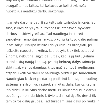
o sugaištamas laikas, kai keltuvas ar keli stovi, neša
nuostolius neatliktų darbų sektoriuje.
Ilgametę darbinę patirtį su keltuvais turinčios įmonės jau
žino, kurios dalys yra jautresnės ir intensyviai vykdant
darbus susidėvi greičiau. Tad naudinga jas turėti
sandėlyje, remontui prireikus, o kurių keltuvų dalių galima
ir atsisakyti. Naujos keltuvų dalys kainuos brangiau, jei
ieškosite naudotų, tikėtina, kad pavyks šiek tiek sutaupyti.
Žinoma, nebūtina įsigyti dalių tiek, kad iš jų būtų galima
surinkti kitą naują keltuvą. Įvairių
keltuvų dalys
kainuoja
skirtingai, vienos daugiau, kitos mažiau, todėl gedimams
atsparių keltuvo dalių nenaudinga pirkti ir jas sandėliuoti.
Naudingiau kaskart po darbų patikrinti keltuvų hidraulinę
sistemą, elektroniką, važiuoklę ir kitas dalis, kurios gauna
itin didelius krūvius darbo metu. Priklausomai nuo darbų
sudėtingumo ir darbinio krūvio technikai dydžio dėvisi tik
tam tikros dalių grupės. Tad turėdami šias dalis po ranka ir