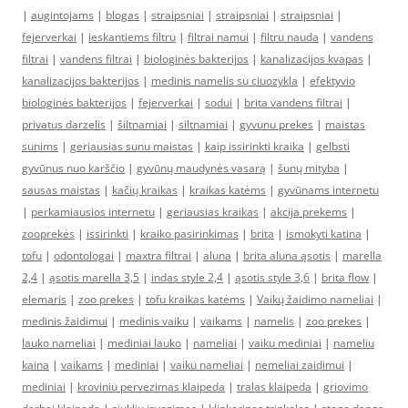
|
augintojams
|
blogas
|
straipsniai
|
straipsniai
|
straipsniai
|
fejerverkai
|
ieskantiems filtru
|
filtrai namui
|
filtru nauda
|
vandens
filtrai
|
vandens filtrai
|
biologinės bakterijos
|
kanalizacijos kvapas
|
kanalizacijos bakterijos
|
medinis namelis su ciuozykla
|
efektyvio
biologinės bakterijos
|
fejerverkai
|
sodui
|
brita vandens filtrai
|
privatus darzelis
|
šiltnamiai
|
siltnamiai
|
gyvunu prekes
|
maistas
sunims
|
geriausias sunu maistas
|
kaip issirinkti kraika
|
gelbsti
gyvūnus nuo karščio
|
gyvūnų maudynės vasarą
|
šunų mityba
|
sausas maistas
|
kačių kraikas
|
kraikas katėms
|
gyvūnams internetu
|
perkamiausios internetu
|
geriausias kraikas
|
akcija prekems
|
zooprekės
|
issirinkti
|
kraiko pasirinkimas
|
brita
|
ismokyti katina
|
tofu
|
odontologai
|
maxtra filtrai
|
aluna
|
brita aluna ąsotis
|
marella
2,4
|
ąsotis marella 3,5
|
indas style 2,4
|
ąsotis style 3,6
|
brita flow
|
elemaris
|
zoo prekes
|
tofu kraikas katėms
|
Vaikų žaidimo nameliai
|
medinis žaidimui
|
medinis vaiku
|
vaikams
|
namelis
|
zoo prekes
|
lauko nameliai
|
mediniai lauko
|
nameliai
|
vaiku mediniai
|
nameliu
kaina
|
vaikams
|
mediniai
|
vaiku nameliai
|
nemeliai zaidimui
|
mediniai
|
kroviniu pervezimas klaipeda
|
tralas klaipeda
|
griovimo