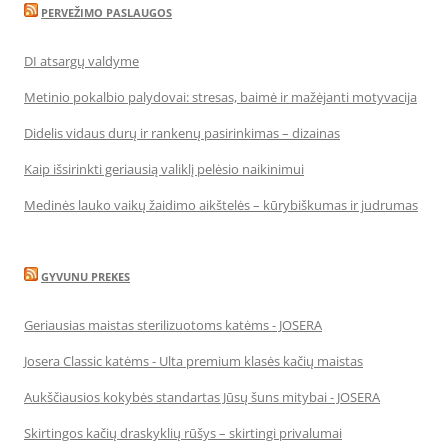
PERVEŽIMO PASLAUGOS
DI atsargų valdyme
Metinio pokalbio palydovai: stresas, baimė ir mažėjanti motyvacija
Didelis vidaus durų ir rankenų pasirinkimas – dizainas
Kaip išsirinkti geriausią valiklį pelėsio naikinimui
Medinės lauko vaikų žaidimo aikštelės – kūrybiškumas ir judrumas
GYVUNU PREKES
Geriausias maistas sterilizuotoms katėms - JOSERA
Josera Classic katėms - Ulta premium klasės kačių maistas
Aukščiausios kokybės standartas Jūsų šuns mitybai - JOSERA
Skirtingos kačių draskyklių rūšys – skirtingi privalumai