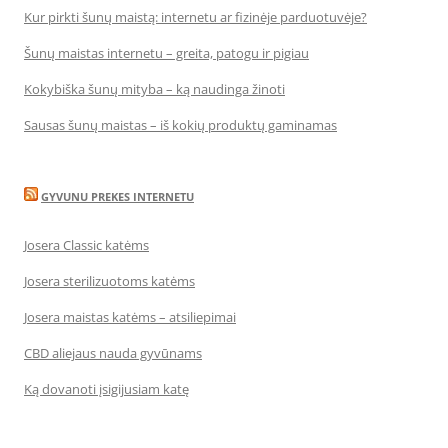
Kur pirkti šunų maistą: internetu ar fizinėje parduotuvėje?
Šunų maistas internetu – greita, patogu ir pigiau
Kokybiška šunų mityba – ką naudinga žinoti
Sausas šunų maistas – iš kokių produktų gaminamas
GYVUNU PREKES INTERNETU
Josera Classic katėms
Josera sterilizuotoms katėms
Josera maistas katėms – atsiliepimai
CBD aliejaus nauda gyvūnams
Ką dovanoti įsigijusiam katę