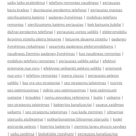
vaikų laiko praleidimui
|
telefonų remontas naudingas
|
geriausias
kaciu kraikas
|
dazniausiai gendantys telefonai
|
geriausias maistas
sterilizuotoms katėms
|
padangų žymėjimas
|
mobiliųjų telefonų
remontas
|
sterilizuotoms katėms geriausias
|
kiek kainuoja kubilai
|
dažnai gendantys telefonai
|
geriausias vonios valiklis
|
elektromobiliu
ikrovimo stoteliu pletra lietuvoje
|
lietuvoje daugeja stoteliu
|
padangų
žymėjimas reikalingas
|
vasarinės padangos elektromobiliams
|
naudingas žieminių padangų žymėjimas
|
kuo naudingas remontas
|
mobiliųjų telefonų remontas
|
geriausias valiklis peliui
|
efektyvi
priemone nuo voru
|
efektyviai veikiantis pelėsio valiklis
|
priemonė
nuo vorų
|
telefonų remontas
|
josera classic
|
geriausias pelesio
valiklis
|
kas yra seo straipsniai
|
seo straipsniu talpinimas
|
isorinis
seo optimizavimas
|
vidinis seo optimizavimas
|
kaip optimizuoti
svetaine
|
kriaukles
|
namu apyvokos reikmenys
|
buitis
|
vaikams
|
seo straipsniu talpinimas
|
bakterijos kanalizacijai
|
saugus zaidimas
vaikams
|
seo straipsniu talpinimas
|
nuo kada ziemines
|
siltnamiai
stipruolis atsiliepimai
|
polikarbonatiniai šiltnamiai stipruolis
|
kodel
atsiranda pelesis
|
listerijos bakterija
|
zieminio langu skyscio savybes
|
vaiku zaidimui
|
bioloģiskie risinājumi
|
geriausios kanalizacijos