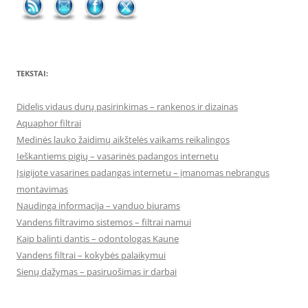
TEKSTAI:
Didelis vidaus durų pasirinkimas – rankenos ir dizainas
Aquaphor filtrai
Medinės lauko žaidimų aikštelės vaikams reikalingos
Ieškantiems pigių – vasarinės padangos internetu
Įsigijote vasarines padangas internetu – įmanomas nebrangus
montavimas
Naudinga informacija – vanduo biurams
Vandens filtravimo sistemos – filtrai namui
Kaip balinti dantis – odontologas Kaune
Vandens filtrai – kokybės palaikymui
Sienų dažymas – pasiruošimas ir darbai