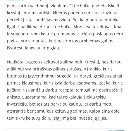
gan svarbų vaidmenį. Vieniems ši technika padeda iškelti
krovinį į norimą aukštį, kitiems padeda sunkius krovinius
perkelti į kitą sandėliavimo vietą. Bet kaip neretai nutinka,
ilgai ir patikimai dirbusi technika, šiuo atveju keltuvai, ima
ir sugenda. Nors keltuvų remontas ir tokios paslaugos nėra
pigios, yra variantas, kurį pasirinkus problemas galima
išspręsti lengviau ir pigiau.
Netikėtai sugedus keltuvui galima pulti į neviltį, nes darbų
atlikimui yra prirašytas pilnas sąrašas, o įrankio, kuris
būtinas jų įgyvendinimui sugedo. Ką daryti, greičiausiai tai
pirmas klausimas, kuris kyla darbų vadovams. Bet kai kurie
jų žino ir sklandžių darbų receptą, tam galima pasiruošti iš
anksto. Suprantama, kad tai reikalauja šiokių tokių
investicijų, bet jos atsiperka su kaupu, jei darbų metu
atsiranda bent smulkus keltuvų gedimas. Kalba eina apie
tam tikrų keltuvų dalių įsigijimą bei investiciją į jas.