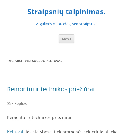
Skip
to
Straipsnių talpinimas.
content
Atgalinės nuorodos, seo straipsniai
Menu
TAG ARCHIVES:
SUGEDO KELTUVAS
Remontui ir technikos priežiūrai
357 Replies
Remontui ir technikos priežiūrai
Keltuvai
tiek statybose, tiek pramonės sektoriuje atlieka