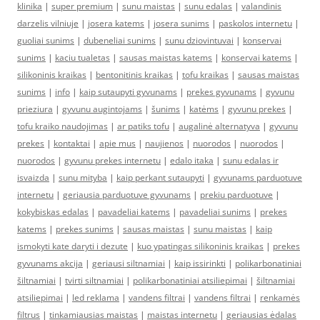
klinika
|
super premium
|
sunu maistas
|
sunu edalas
|
valandinis
darzelis vilniuje
|
josera katems
|
josera sunims
|
paskolos internetu
|
guoliai sunims
|
dubeneliai sunims
|
sunu dziovintuvai
|
konservai
sunims
|
kaciu tualetas
|
sausas maistas katems
|
konservai katems
|
silikoninis kraikas
|
bentonitinis kraikas
|
tofu kraikas
|
sausas maistas
sunims
|
info
|
kaip sutaupyti gyvunams
|
prekes gyvunams
|
gyvunu
prieziura
|
gyvunu augintojams
|
šunims
|
katėms
|
gyvunu prekes
|
tofu kraiko naudojimas
|
ar patiks tofu
|
augalinė alternatyva
|
gyvunu
prekes
|
kontaktai
|
apie mus
|
naujienos
|
nuorodos
|
nuorodos
|
nuorodos
|
gyvunu prekes internetu
|
edalo itaka
|
sunu edalas ir
isvaizda
|
sunu mityba
|
kaip perkant sutaupyti
|
gyvunams parduotuve
internetu
|
geriausia parduotuve gyvunams
|
prekiu parduotuve
|
kokybiskas edalas
|
pavadeliai katems
|
pavadeliai sunims
|
prekes
katems
|
prekes sunims
|
sausas maistas
|
sunu maistas
|
kaip
ismokyti kate daryti i dezute
|
kuo ypatingas silikoninis kraikas
|
prekes
gyvunams akcija
|
geriausi siltnamiai
|
kaip issirinkti
|
polikarbonatiniai
šiltnamiai
|
tvirti siltnamiai
|
polikarbonatiniai atsiliepimai
|
šiltnamiai
atsiliepimai
|
led reklama
|
vandens filtrai
|
vandens filtrai
|
renkamės
filtrus
|
tinkamiausias maistas
|
maistas internetu
|
geriausias ėdalas