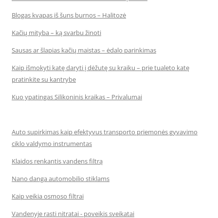
Blogas kvapas iš šuns burnos – Halitozė
Kačių mityba – ką svarbu žinoti
Sausas ar šlapias kačių maistas – ėdalo parinkimas
Kaip išmokyti katę daryti į dėžutę su kraiku – prie tualeto katę
pratinkite su kantrybe
Kuo ypatingas Silikoninis kraikas – Privalumai
Auto supirkimas kaip efektyvus transporto priemonės gyvavimo
ciklo valdymo instrumentas
Klaidos renkantis vandens filtrą
Nano danga automobilio stiklams
Kaip veikia osmoso filtrai
Vandenyje rasti nitratai - poveikis sveikatai