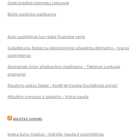
Greiti kreditai internetu Lietuvoje
Būsto paskolos palūkanos
Auto supirkimas turi realią finansinę vertę
Sužadėtuvių žiedas su laboratorijoje užaugintu deimantu – tvarus
pasirinkimas
Ekstremalų krūvį atlaikančios medžiagos – Tiekimas sunkiajai
pramonei
Raudono aukso žiedai – kodėl jie traukia šiuolaikines poras?
Atbulinis osmosas ir paskirtis – Kokia nauda
MAISTAS SUNIMS
Josera šunų maistas – kokybė, nauda ir pasirinkimas