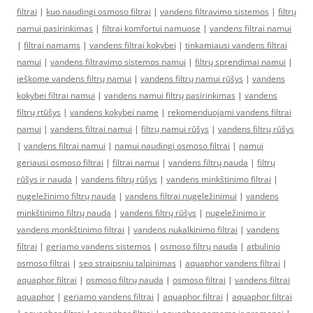
filtrai
|
kuo naudingi osmoso filtrai
|
vandens filtravimo sistemos
|
filtrų
namui pasirinkimas
|
filtrai komfortui namuose
|
vandens filtrai namui
|
filtrai namams
|
vandens filtrai kokybei
|
tinkamiausi vandens filtrai
namui
|
vandens filtravimo sistemos namui
|
filtrų sprendimai namui
|
ieškome vandens filtrų namui
|
vandens filtrų namui rūšys
|
vandens
kokybei filtrai namui
|
vandens namui filtrų pasirinkimas
|
vandens
filtrų rtūšys
|
vandens kokybei name
|
rekomenduojami vandens filtrai
namui
|
vandens filtrai namui
|
filtrų namui rūšys
|
vandens filtrų rūšys
|
vandens filtrai namui
|
namui naudingi osmoso filtrai
|
namui
geriausi osmoso filtrai
|
filtrai namui
|
vandens filtrų nauda
|
filtrų
rūšys ir nauda
|
vandens filtrų rūšys
|
vandens minkštinimo filtrai
|
nugeležinimo filtrų nauda
|
vandens filtrai nugeležinimui
|
vandens
minkštinimo filtrų nauda
|
vandens filtrų rūšys
|
nugeležinimo ir
vandens monkštinimo filtrai
|
vandens nukalkinimo filtrai
|
vandens
filtrai
|
geriamo vandens sistemos
|
osmoso filtrų nauda
|
atbulinio
osmoso filtrai
|
seo straipsniu talpinimas
|
aquaphor vandens filtrai
|
aquaphor filtrai
|
osmoso filtrų nauda
|
osmoso filtrai
|
vandens filtrai
aquaphor
|
geriamo vandens filtrai
|
aquaphor filtrai
|
aquaphor filtrai