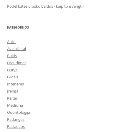
Kodėl katės drasko baldus - kaip to išvengti?
KATEGORIJOS
Auto
Aviabilietai
Buitis
Draudimas
Durys
Grožis
Interjeras
Įranga
Keltai
Medicina
Odontologija
Padangos
Paslaugos