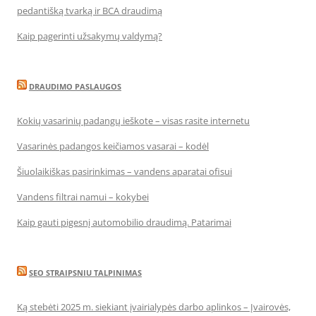
pedantišką tvarką ir BCA draudimą
Kaip pagerinti užsakymų valdymą?
DRAUDIMO PASLAUGOS
Kokių vasarinių padangų ieškote – visas rasite internetu
Vasarinės padangos keičiamos vasarai – kodėl
Šiuolaikiškas pasirinkimas – vandens aparatai ofisui
Vandens filtrai namui – kokybei
Kaip gauti pigesnį automobilio draudimą. Patarimai
SEO STRAIPSNIU TALPINIMAS
Ką stebėti 2025 m. siekiant įvairialypės darbo aplinkos – Įvairovės,