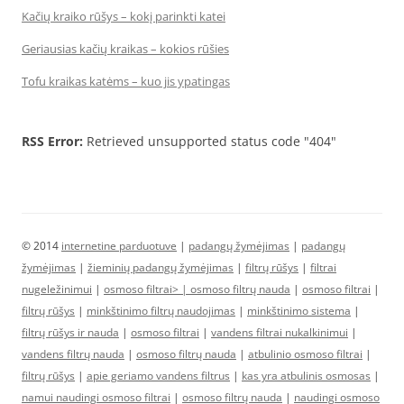
Kačių kraiko rūšys – kokį parinkti katei
Geriausias kačių kraikas – kokios rūšies
Tofu kraikas katėms – kuo jis ypatingas
RSS Error:
Retrieved unsupported status code "404"
© 2014
internetine parduotuve
|
padangų žymėjimas
|
padangų
žymėjimas
|
žieminių padangų žymėjimas
|
filtrų rūšys
|
filtrai
nugeležinimui
|
osmoso filtrai> |
osmoso filtrų nauda
|
osmoso filtrai
|
filtrų rūšys
|
minkštinimo filtrų naudojimas
|
minkštinimo sistema
|
filtrų rūšys ir nauda
|
osmoso filtrai
|
vandens filtrai nukalkinimui
|
vandens filtrų nauda
|
osmoso filtrų nauda
|
atbulinio osmoso filtrai
|
filtrų rūšys
|
apie geriamo vandens filtrus
|
kas yra atbulinis osmosas
|
namui naudingi osmoso filtrai
|
osmoso filtrų nauda
|
naudingi osmoso