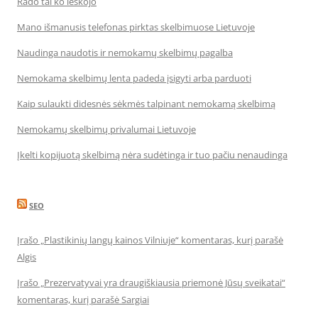
Rado tai ko ieškojo
Mano išmanusis telefonas pirktas skelbimuose Lietuvoje
Naudinga naudotis ir nemokamų skelbimų pagalba
Nemokama skelbimų lenta padeda įsigyti arba parduoti
Kaip sulaukti didesnės sėkmės talpinant nemokamą skelbimą
Nemokamų skelbimų privalumai Lietuvoje
Įkelti kopijuotą skelbimą nėra sudėtinga ir tuo pačiu nenaudinga
SEO
Įrašo „Plastikinių langų kainos Vilniuje“ komentaras, kurį parašė
Algis
Įrašo „Prezervatyvai yra draugiškiausia priemonė Jūsų sveikatai“
komentaras, kurį parašė Sargiai