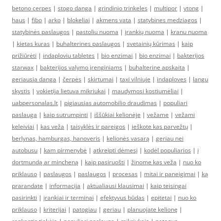
betono cerpes
|
stogo danga
|
grindinio trinkeles
|
multipor
|
ytong
|
haus
|
fibo
|
arko
|
blokeliai
|
akmens vata
|
statybines medziagos
|
statybinės paslaugos
|
pastoliu nuoma
|
įrankių nuoma
|
kranu nuoma
|
kietas kuras
|
buhalterines paslaugos
|
svetainių kūrimas
|
kaip
prižiūrėti
|
indaploviu tabletes
|
bio enzimai
|
bio enzimai
|
bakterijos
starwax
|
bakterijos valymo įrenginiams
|
buhalterine apskaita
|
geriausia danga
|
čerpės
|
skirtumai
|
taxi vilniuje
|
indaploves
|
langu
skystis
|
vokietija lietuva mikriukai
|
maudymosi kostiumėliai
|
uabpersonalas.lt
|
pigiausias automobilio draudimas
|
populiari
paslauga
|
kaip sutrumpinti
|
iššūkiai kelionėje
|
vežame
|
vežami
keleiviai
|
kas veža
|
taisyklės ir pareigos
|
ieškote kas parvežtų
|
berlynas, hamburgas, hanoveris
|
kelionės vasarą
|
geriau nei
autobusu
|
kam pirmenybė
|
atkreipti dėmesį
|
kodėl populiarios
|
į
dortmundą ar mincheną
|
kaip pasiruošti
|
žinome kas veža
|
nuo ko
priklauso
|
paslaugos
|
paslaugos
|
procesas
|
mitai ir paneigimai
|
ką
prarandate
|
informacija
|
aktualiausi klausimai
|
kaip teisingai
pasirinkti
|
įrankiai ir terminai
|
efektyvus būdas
|
epitetai
|
nuo ko
priklauso
|
kriterijai
|
patogiau
|
geriau
|
planuojate kelionę
|