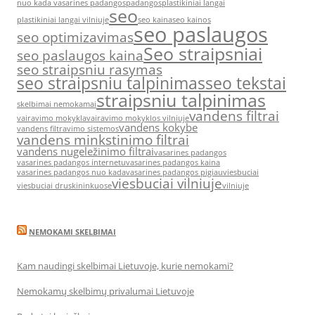
nuo kada vasarines padangos
padangos
plastikiniai langai
seo
plastikiniai langai vilniuje
seo kaina
seo kainos
seo paslaugos
seo optimizavimas
Seo straipsniai
seo paslaugos kaina
seo straipsniu rasymas
seo straipsniu talpinimas
seo tekstai
straipsniu talpinimas
skelbimai nemokamai
vandens filtrai
vairavimo mokykla
vairavimo mokyklos vilniuje
vandens kokybe
vandens filtravimo sistemos
vandens minkstinimo filtrai
vandens nugeležinimo filtrai
vasarines padangos
vasarines padangos internetu
vasarines padangos kaina
vasarines padangos nuo kada
vasarines padangos pigiau
viesbuciai
viesbuciai vilniuje
viesbuciai druskininkuose
vilniuje
NEMOKAMI SKELBIMAI
Kam naudingi skelbimai Lietuvoje, kurie nemokami?
Nemokamų skelbimų privalumai Lietuvoje