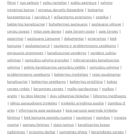
filtrai
|
nuo pelesio
|
vaiku nameliai
|
aukliu agentura
|
valymo
irenginiai kainos
|
privatus darzelis klaipedoje
|
biologijos
korepetitorius
|
paroles.lt
|
ieškantiems priemonių
|
septikui
|
bakterijos kanalizacijai
|
buhalterines paslaugos
|
paslaugos vilniuje
|
cerpiu stogas
|
mitai apie dangą
|
apie čerpinį stogą
|
apie čerpes
|
patarimai
|
paslaugos Lietuvoje
|
dokumentai
|
programos
|
kiek
kainuoja
|
apskaitaman.lt
|
naujiems ir probleminiams septikams
|
geriausios priemones
|
kanalizaciniai vandenys
|
vandens suliniu
valymas
|
vamzdziu valymo granules
|
mikrogranules kanalizacijos
valymui
|
gelinis kanalizacijos vamzdziu valiklis
|
vamzdziu valymui
|
probleminiams septikams
|
bakterijos maišeliais
|
retai naudojamai
kanalizacijai
|
bakterijos septikams
|
bakterijos priežiūrai
|
kokias
cerpes rinktis
|
keramines cerpes
|
malkų pardavimas
|
malkos
|
anglis
|
ko tikisi klientai
|
dujų silikatiniai blokeliai
|
šiltinimo medžiagos
|
idėjos panaudojant trinkeles
|
trinkelės grindiniui puošia
|
statybos iš
arko
|
informacija apie paslaugą
|
kaip paruosti pagrinda trinkeliu
klojimui
|
kiek kainuoja pastoliu nuoma
|
naujienos
|
statybos
|
įrangos
nuoma
|
pamatu liejimas
|
stato namus
|
kanalizacijos kvapo
naikinimas
|
griovimo darbai
|
samotines plytos
|
keramikines cerpes
|