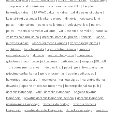
darbai klaipeda
|
siukliu isvezimas
|
klinkerines trinkeles
|
stogo danga
|
biopreparatai nuotekoms
|
priemone starwax 637
|
irenginiu
bakterijos kaina
|
STARWAX bakteriju kaina
|
valiklis pelesiui buityje
|
kaip isirinkti geriausia
|
klinkerio plytos
|
klinkeris
|
kaip panaikinti
pelesi
|
kaip naikinti
|
pelesio naikinimas
|
pelesių valiklis
|
naikinti
pelesi
|
mediniai nameliai vaikams
|
vaiku mediniai nameliai
|
nameliai
vaikams zaidimui kaina
|
mediniai nameliai priedai
|
toneriai
|
kaseciu
pildymas vilnius
|
kaseciu pildymas kaunas
|
valymo įrenginiams
|
septikams
|
tualeto valiklis
|
spausdintuvu kainos
|
imones
restrukturizacija
|
klinkeris
|
vestuviu fotografai
|
muro sienu
griovimas
|
seo
|
bateriju ikrovimas
|
patikimumas
|
orapute JDK S 60
|
oraputes membranos
|
indu ploviklis
|
pavojingu atlieku tvarkymas
|
griovimo darbai kaina
|
geliu pristatymas
|
apatinis trikotazas
|
bakterijos kanalizacijai
|
kosmetika internetu pigiau
|
valentino dienos
dovanos
|
apatinis trikotazas moterims
|
bakterijoskanalizacijai.lt
|
darzelis klaipedoje
|
vaiku darzelis klaipedoje
|
pagalba tėvams
klaipėdoje
|
privatus darželis klaipėdoje gelbėja
|
darželis klaipėdoje
|
pasirinkimas klaipėdoje
|
darželis klaipėdoje
|
privatus darželis
klaipėdoje
|
privatus darželis klaipėdoje
|
darželis klaipėdoje
|
vandens