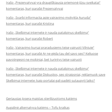
Įrašo „Prezervatyvai yra draugiškiausia priemonė Jūsų sveikatai“
komentaras, kurį parašė Prezervatyvai
Įrašo „Svarbi informacija apie vairavimo mokyklą Auruda“
komentaras, kurį parašė Kristina
Įrašo „Skelbimai internete ir nauda patalpinus skelbimą“
komentaras, kurį parašė Robert
Įrašo „Vairavimo kursai praradusiems teisę vairuoti Vilniuje“
komentaras, kurį parašė Ar ne gėda tau del savo seo? Keliuose
pavojingesni ne mokiniai, bet turintys teisę vairuoti
Įrašo „Skelbimai internete ir nauda patalpinus skelbimą“
komentaras, kurį parašė Diskusijos, seo straipsniai, reklamuok save
Skelbimai internete: kaip portalai gali padėti sutaupyti laiko?
Geriausias Josera maistas sterilizuotoms katėms
Augalinė alternatyva katėms – Tofu kraikas