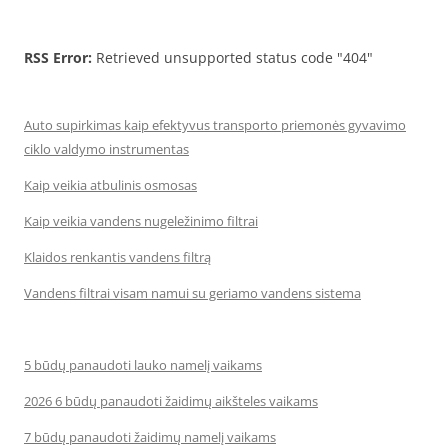
RSS Error:
Retrieved unsupported status code "404"
Auto supirkimas kaip efektyvus transporto priemonės gyvavimo
ciklo valdymo instrumentas
Kaip veikia atbulinis osmosas
Kaip veikia vandens nugeležinimo filtrai
Klaidos renkantis vandens filtrą
Vandens filtrai visam namui su geriamo vandens sistema
5 būdų panaudoti lauko namelį vaikams
2026 6 būdų panaudoti žaidimų aikšteles vaikams
7 būdų panaudoti žaidimų namelį vaikams