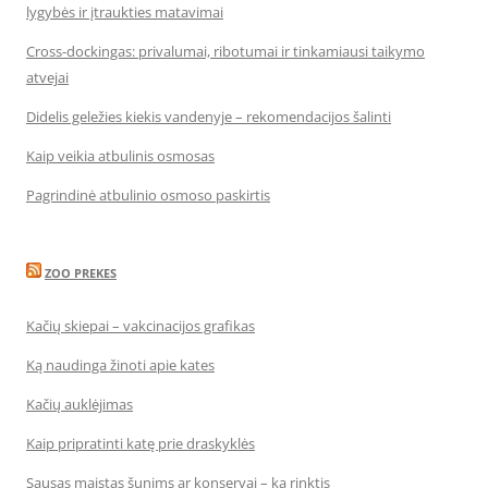
lygybės ir įtraukties matavimai
Cross-dockingas: privalumai, ribotumai ir tinkamiausi taikymo
atvejai
Didelis geležies kiekis vandenyje – rekomendacijos šalinti
Kaip veikia atbulinis osmosas
Pagrindinė atbulinio osmoso paskirtis
ZOO PREKES
Kačių skiepai – vakcinacijos grafikas
Ką naudinga žinoti apie kates
Kačių auklėjimas
Kaip pripratinti katę prie draskyklės
Sausas maistas šunims ar konservai – ką rinktis