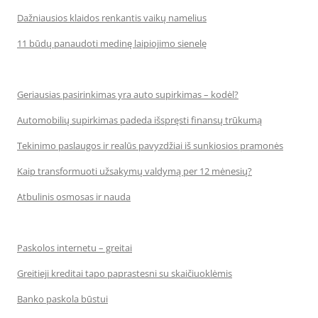
Dažniausios klaidos renkantis vaikų namelius
11 būdų panaudoti medinę laipiojimo sienelę
Geriausias pasirinkimas yra auto supirkimas – kodėl?
Automobilių supirkimas padeda išspręsti finansų trūkumą
Tekinimo paslaugos ir realūs pavyzdžiai iš sunkiosios pramonės
Kaip transformuoti užsakymų valdymą per 12 mėnesių?
Atbulinis osmosas ir nauda
Paskolos internetu – greitai
Greitieji kreditai tapo paprastesni su skaičiuoklėmis
Banko paskola būstui