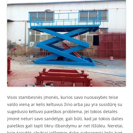
Visos stambesnės įmonės, kurios savo nuosavybės teise
valdo vieną ar kelis keltuvus žino arba jau yra susidūrę su
sugedusio keltuvo paieškos problema. Jei tokios detalės
įmonė neturi savo sandėlyje, gali būti, kad jai tokios dalies
paieškos gali tapti tikru išbandymu ar net iššūkiu. Neretai,
kaip taisyklė, skubiai ieškomos dalys pabrangsta kelis kart,