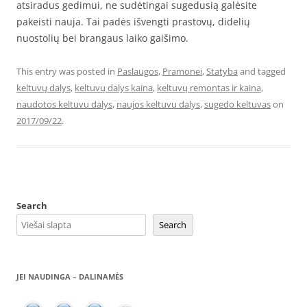
atsiradus gedimui, ne sudėtingai sugedusią galėsite
pakeisti nauja. Tai padės išvengti prastovų, didelių
nuostolių bei brangaus laiko gaišimo.
This entry was posted in
Paslaugos
,
Pramonei
,
Statyba
and tagged
keltuvų dalys
,
keltuvų dalys kaina
,
keltuvų remontas ir kaina
,
naudotos keltuvu dalys
,
naujos keltuvu dalys
,
sugedo keltuvas
on
2017/09/22
.
Search
Search
JEI NAUDINGA – DALINAMĖS