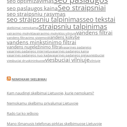
seo optimizavimas
Seo straipsniai
seo paslaugos kaina
seo straipsniu rasymas
seo straipsniu talpinimas
seo tekstai
straipsniu talpinimas
skelbimai nemokamai
vandens filtrai
vairavimo mokykla
vairavimo mokyklos vilniuje
vandens kokybe
vandens filtravimo sistemos
vandens minkstinimo filtrai
vandens nugeležinimo filtrai
vasarines padangos
vasarines padangos internetu
vasarines padangos kaina
vasarines padangos nuo kada
vasarines padangos pigiau
viesbuciai
viesbuciai vilniuje
viesbuciai druskininkuose
vilniuje
NEMOKAMI SKELBIMAI
Kam naudingi skelbimai Lietuvoje, kurie nemokami?
Nemokamų skelbimų privalumai Lietuvoje
Rado tai ko ieškojo
Mano išmanusis telefonas pirktas skelbimuose Lietuvoje