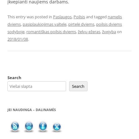
įkvepianti naujiems darbams.
This entry was posted in
Paslaugos
,
Poilsis
and tagged
namelis
dviems
,
pasiplaukiojimas valtele
,
pirtelė dviems
,
poilsis dviems
sodyboje
,
romantiškas poilsis dviems
,
želvų ežeras
,
žvejyba
on
2018/01/08
.
Search
Search
JEI NAUDINGA – DALINAMĖS