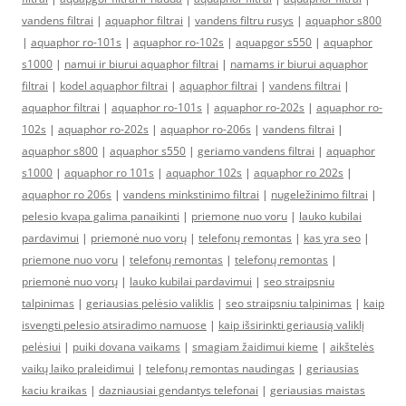
vandens filtrai
|
aquaphor filtrai
|
vandens filtru rusys
|
aquaphor s800
|
aquaphor ro-101s
|
aquaphor ro-102s
|
aquapgor s550
|
aquaphor
s1000
|
namui ir biurui aquaphor filtrai
|
namams ir biurui aquaphor
filtrai
|
kodel aquaphor filtrai
|
aquaphor filtrai
|
vandens filtrai
|
aquaphor filtrai
|
aquaphor ro-101s
|
aquaphor ro-202s
|
aquaphor ro-
102s
|
aquaphor ro-202s
|
aquaphor ro-206s
|
vandens filtrai
|
aquaphor s800
|
aquaphor s550
|
geriamo vandens filtrai
|
aquaphor
s1000
|
aquaphor ro 101s
|
aquaphor 102s
|
aquaphor ro 202s
|
aquaphor ro 206s
|
vandens minkstinimo filtrai
|
nugeležinimo filtrai
|
pelesio kvapa galima panaikinti
|
priemone nuo voru
|
lauko kubilai
pardavimui
|
priemonė nuo vorų
|
telefonų remontas
|
kas yra seo
|
priemone nuo voru
|
telefonų remontas
|
telefonų remontas
|
priemonė nuo vorų
|
lauko kubilai pardavimui
|
seo straipsniu
talpinimas
|
geriausias pelėsio valiklis
|
seo straipsniu talpinimas
|
kaip
isvengti pelesio atsiradimo namuose
|
kaip išsirinkti geriausią valiklį
pelėsiui
|
puiki dovana vaikams
|
smagiam žaidimui kieme
|
aikštelės
vaikų laiko praleidimui
|
telefonų remontas naudingas
|
geriausias
kaciu kraikas
|
dazniausiai gendantys telefonai
|
geriausias maistas