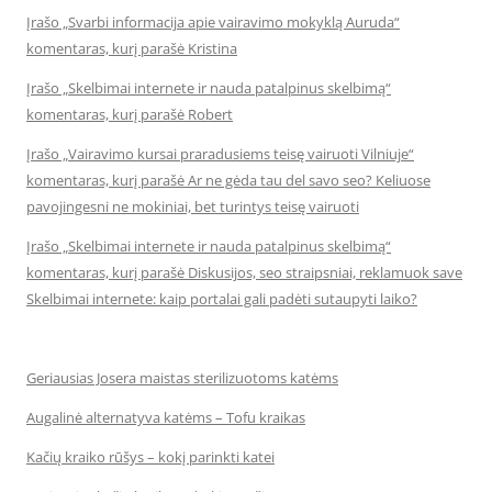
Įrašo „Svarbi informacija apie vairavimo mokyklą Auruda“
komentaras, kurį parašė Kristina
Įrašo „Skelbimai internete ir nauda patalpinus skelbimą“
komentaras, kurį parašė Robert
Įrašo „Vairavimo kursai praradusiems teisę vairuoti Vilniuje“
komentaras, kurį parašė Ar ne gėda tau del savo seo? Keliuose
pavojingesni ne mokiniai, bet turintys teisę vairuoti
Įrašo „Skelbimai internete ir nauda patalpinus skelbimą“
komentaras, kurį parašė Diskusijos, seo straipsniai, reklamuok save
Skelbimai internete: kaip portalai gali padėti sutaupyti laiko?
Geriausias Josera maistas sterilizuotoms katėms
Augalinė alternatyva katėms – Tofu kraikas
Kačių kraiko rūšys – kokį parinkti katei