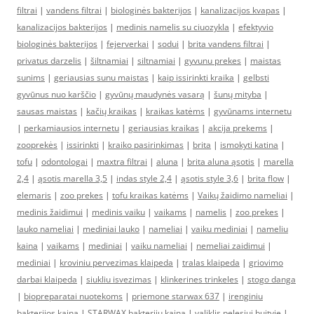
filtrai
|
vandens filtrai
|
biologinės bakterijos
|
kanalizacijos kvapas
|
kanalizacijos bakterijos
|
medinis namelis su ciuozykla
|
efektyvio
biologinės bakterijos
|
fejerverkai
|
sodui
|
brita vandens filtrai
|
privatus darzelis
|
šiltnamiai
|
siltnamiai
|
gyvunu prekes
|
maistas
sunims
|
geriausias sunu maistas
|
kaip issirinkti kraika
|
gelbsti
gyvūnus nuo karščio
|
gyvūnų maudynės vasarą
|
šunų mityba
|
sausas maistas
|
kačių kraikas
|
kraikas katėms
|
gyvūnams internetu
|
perkamiausios internetu
|
geriausias kraikas
|
akcija prekems
|
zooprekės
|
issirinkti
|
kraiko pasirinkimas
|
brita
|
ismokyti katina
|
tofu
|
odontologai
|
maxtra filtrai
|
aluna
|
brita aluna ąsotis
|
marella
2,4
|
ąsotis marella 3,5
|
indas style 2,4
|
ąsotis style 3,6
|
brita flow
|
elemaris
|
zoo prekes
|
tofu kraikas katėms
|
Vaikų žaidimo nameliai
|
medinis žaidimui
|
medinis vaiku
|
vaikams
|
namelis
|
zoo prekes
|
lauko nameliai
|
mediniai lauko
|
nameliai
|
vaiku mediniai
|
nameliu
kaina
|
vaikams
|
mediniai
|
vaiku nameliai
|
nemeliai zaidimui
|
mediniai
|
kroviniu pervezimas klaipeda
|
tralas klaipeda
|
griovimo
darbai klaipeda
|
siukliu isvezimas
|
klinkerines trinkeles
|
stogo danga
|
biopreparatai nuotekoms
|
priemone starwax 637
|
irenginiu
bakterijos kaina
|
STARWAX bakteriju kaina
|
valiklis pelesiui buityje
|