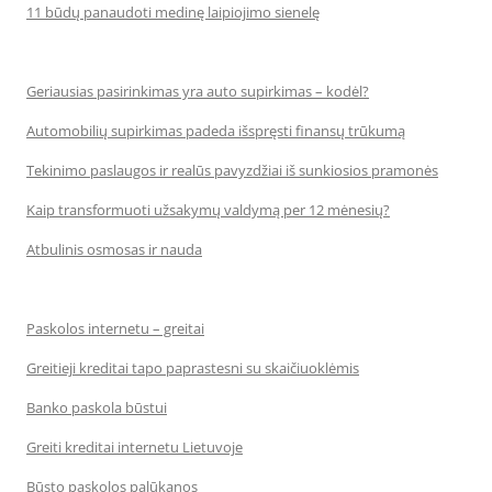
11 būdų panaudoti medinę laipiojimo sienelę
Geriausias pasirinkimas yra auto supirkimas – kodėl?
Automobilių supirkimas padeda išspręsti finansų trūkumą
Tekinimo paslaugos ir realūs pavyzdžiai iš sunkiosios pramonės
Kaip transformuoti užsakymų valdymą per 12 mėnesių?
Atbulinis osmosas ir nauda
Paskolos internetu – greitai
Greitieji kreditai tapo paprastesni su skaičiuoklėmis
Banko paskola būstui
Greiti kreditai internetu Lietuvoje
Būsto paskolos palūkanos