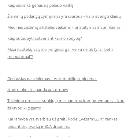
Kaip išsirinkti geriausią pelėsio valiklį
Žieminių padangų žymėjimas yra svarbus – kaip išvengti klaidų
Medinės žaidimų aikštelės vaikams – pristatymas ir surinkimas
Kaip sutaupyti aptveriant kaimo sodybą?
Maži nuotekų valymo įrenginiai gali veikti ne tik tyliai, bet ir
„nematomai‘‘?
Geriausias pasirinkimas – Automobilių supirkimas
Nuotraukos ir spauda ant drobės
Tekinimo procesas sunkiųjų mechanizmų komponentams – Nuo
žaliavos iki giganto
Kai ramybė yra svarbiau už greitį, kodėl „Vezam123.lt“ renkasi
pedantišką tvarką ir BCA draudimą