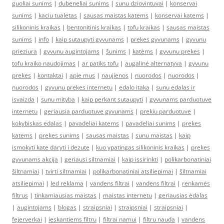
guoliai sunims
|
dubeneliai sunims
|
sunu dziovintuvai
|
konservai
sunims
|
kaciu tualetas
|
sausas maistas katems
|
konservai katems
|
silikoninis kraikas
|
bentonitinis kraikas
|
tofu kraikas
|
sausas maistas
sunims
|
info
|
kaip sutaupyti gyvunams
|
prekes gyvunams
|
gyvunu
prieziura
|
gyvunu augintojams
|
šunims
|
katėms
|
gyvunu prekes
|
tofu kraiko naudojimas
|
ar patiks tofu
|
augalinė alternatyva
|
gyvunu
prekes
|
kontaktai
|
apie mus
|
naujienos
|
nuorodos
|
nuorodos
|
nuorodos
|
gyvunu prekes internetu
|
edalo itaka
|
sunu edalas ir
isvaizda
|
sunu mityba
|
kaip perkant sutaupyti
|
gyvunams parduotuve
internetu
|
geriausia parduotuve gyvunams
|
prekiu parduotuve
|
kokybiskas edalas
|
pavadeliai katems
|
pavadeliai sunims
|
prekes
katems
|
prekes sunims
|
sausas maistas
|
sunu maistas
|
kaip
ismokyti kate daryti i dezute
|
kuo ypatingas silikoninis kraikas
|
prekes
gyvunams akcija
|
geriausi siltnamiai
|
kaip issirinkti
|
polikarbonatiniai
šiltnamiai
|
tvirti siltnamiai
|
polikarbonatiniai atsiliepimai
|
šiltnamiai
atsiliepimai
|
led reklama
|
vandens filtrai
|
vandens filtrai
|
renkamės
filtrus
|
tinkamiausias maistas
|
maistas internetu
|
geriausias ėdalas
|
augintojams
|
blogas
|
straipsniai
|
straipsniai
|
straipsniai
|
fejerverkai
|
ieskantiems filtru
|
filtrai namui
|
filtru nauda
|
vandens