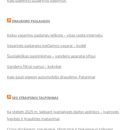
Kaip pagerinti užsakymų valdymą?
DRAUDIMO PASLAUGOS
Kokių vasarinių padangų ieškote – visas rasite internetu
Vasarinės padangos keičiamos vasarai – kodėl
Šiuolaikiškas pasirinkimas – vandens aparatai ofisui
Vandens filtrai namui – kokybei
Kaip gauti pigesnį automobilio draudimą. Patarimai
SEO STRAIPSNIU TALPINIMAS
Ką stebėti 2025 m. siekiant įvairialypės darbo aplinkos – Įvairovės,
lygybės ir įtraukties matavimai
Cross-dockingas: privalumai, ribotumai ir tinkamiausi taikymo