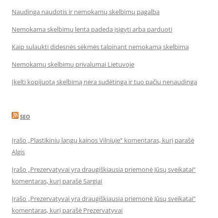
Naudinga naudotis ir nemokamų skelbimų pagalba
Nemokama skelbimų lenta padeda įsigyti arba parduoti
Kaip sulaukti didesnės sėkmės talpinant nemokamą skelbimą
Nemokamų skelbimų privalumai Lietuvoje
Įkelti kopijuotą skelbimą nėra sudėtinga ir tuo pačiu nenaudinga
SEO
Įrašo „Plastikinių langų kainos Vilniuje“ komentaras, kurį parašė
Algis
Įrašo „Prezervatyvai yra draugiškiausia priemonė Jūsų sveikatai“
komentaras, kurį parašė Sargiai
Įrašo „Prezervatyvai yra draugiškiausia priemonė Jūsų sveikatai“
komentaras, kurį parašė Prezervatyvai