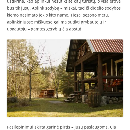
užtikrina, kad aplinkui nesutiksite kitų turistų, o visa erdvė
bus tik jūsų. Aplink sodybą – miškai, tad iš didelio sodybos
kiemo nesimato jokio kito namo. Tiesa, sezono metu,
aplinkiniuose miškuose galima sutikti grybautojų ir
uogautojų – gamtos gėrybių čia apstu!
Pasilepinimui skirta garinė pirtis – jūsų paslaugoms. Čia