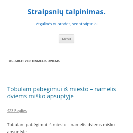
Skip
to
Straipsnių talpinimas.
content
Atgalinės nuorodos, seo straipsniai
Menu
TAG ARCHIVES:
NAMELIS DVIEMS
Tobulam pabėgimui iš miesto – namelis
dviems miško apsuptyje
423 Replies
Tobulam pabėgimui iš miesto – namelis dviems miško
apsuptyje