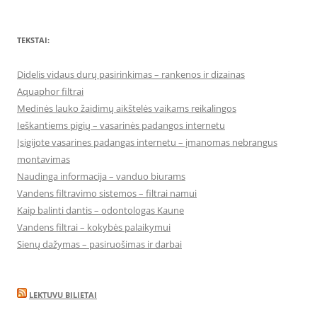
TEKSTAI:
Didelis vidaus durų pasirinkimas – rankenos ir dizainas
Aquaphor filtrai
Medinės lauko žaidimų aikštelės vaikams reikalingos
Ieškantiems pigių – vasarinės padangos internetu
Įsigijote vasarines padangas internetu – įmanomas nebrangus
montavimas
Naudinga informacija – vanduo biurams
Vandens filtravimo sistemos – filtrai namui
Kaip balinti dantis – odontologas Kaune
Vandens filtrai – kokybės palaikymui
Sienų dažymas – pasiruošimas ir darbai
LEKTUVU BILIETAI