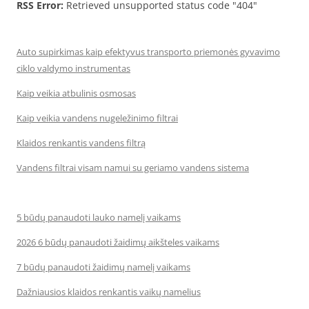
RSS Error:
Retrieved unsupported status code "404"
Auto supirkimas kaip efektyvus transporto priemonės gyvavimo
ciklo valdymo instrumentas
Kaip veikia atbulinis osmosas
Kaip veikia vandens nugeležinimo filtrai
Klaidos renkantis vandens filtrą
Vandens filtrai visam namui su geriamo vandens sistema
5 būdų panaudoti lauko namelį vaikams
2026 6 būdų panaudoti žaidimų aikšteles vaikams
7 būdų panaudoti žaidimų namelį vaikams
Dažniausios klaidos renkantis vaikų namelius