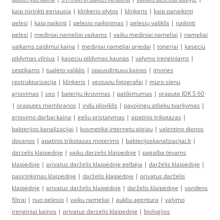
kaip isirinkti geriausia
|
klinkerio plytos
|
klinkeris
|
kaip panaikinti
pelesi
|
kaip naikinti
|
pelesio naikinimas
|
pelesių valiklis
|
naikinti
pelesi
|
mediniai nameliai vaikams
|
vaiku mediniai nameliai
|
nameliai
vaikams zaidimui kaina
|
mediniai nameliai priedai
|
toneriai
|
kaseciu
pildymas vilnius
|
kaseciu pildymas kaunas
|
valymo įrenginiams
|
septikams
|
tualeto valiklis
|
spausdintuvu kainos
|
imones
restrukturizacija
|
klinkeris
|
vestuviu fotografai
|
muro sienu
griovimas
|
seo
|
bateriju ikrovimas
|
patikimumas
|
orapute JDK S 60
|
oraputes membranos
|
indu ploviklis
|
pavojingu atlieku tvarkymas
|
griovimo darbai kaina
|
geliu pristatymas
|
apatinis trikotazas
|
bakterijos kanalizacijai
|
kosmetika internetu pigiau
|
valentino dienos
dovanos
|
apatinis trikotazas moterims
|
bakterijoskanalizacijai.lt
|
darzelis klaipedoje
|
vaiku darzelis klaipedoje
|
pagalba tėvams
klaipėdoje
|
privatus darželis klaipėdoje gelbėja
|
darželis klaipėdoje
|
pasirinkimas klaipėdoje
|
darželis klaipėdoje
|
privatus darželis
klaipėdoje
|
privatus darželis klaipėdoje
|
darželis klaipėdoje
|
vandens
filtrai
|
nuo pelesio
|
vaiku nameliai
|
aukliu agentura
|
valymo
irenginiai kainos
|
privatus darzelis klaipedoje
|
biologijos