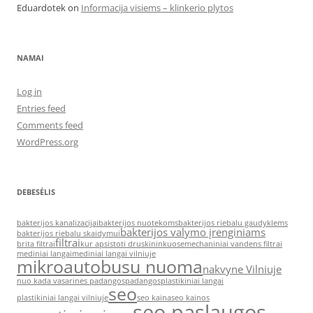
Eduardotek
on
Informacija visiems – klinkerio plytos
NAMAI
Log in
Entries feed
Comments feed
WordPress.org
DEBESĖLIS
bakterijos kanalizacijai
bakterijos nuotekoms
bakterijos riebalu gaudyklems
bakterijos valymo įrenginiams
bakterijos riebalu skaidymui
filtrai
brita filtrai
kur apsistoti druskininkuose
mechaniniai vandens filtrai
mediniai langai
mediniai langai vilniuje
mikroautobusu nuoma
nakvyne Vilniuje
nuo kada vasarines padangos
padangos
plastikiniai langai
seo
plastikiniai langai vilniuje
seo kaina
seo kainos
seo paslaugos