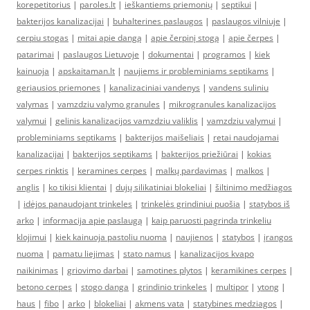
korepetitorius
|
paroles.lt
|
ieškantiems priemonių
|
septikui
|
bakterijos kanalizacijai
|
buhalterines paslaugos
|
paslaugos vilniuje
|
cerpiu stogas
|
mitai apie dangą
|
apie čerpinį stogą
|
apie čerpes
|
patarimai
|
paslaugos Lietuvoje
|
dokumentai
|
programos
|
kiek
kainuoja
|
apskaitaman.lt
|
naujiems ir probleminiams septikams
|
geriausios priemones
|
kanalizaciniai vandenys
|
vandens suliniu
valymas
|
vamzdziu valymo granules
|
mikrogranules kanalizacijos
valymui
|
gelinis kanalizacijos vamzdziu valiklis
|
vamzdziu valymui
|
probleminiams septikams
|
bakterijos maišeliais
|
retai naudojamai
kanalizacijai
|
bakterijos septikams
|
bakterijos priežiūrai
|
kokias
cerpes rinktis
|
keramines cerpes
|
malkų pardavimas
|
malkos
|
anglis
|
ko tikisi klientai
|
dujų silikatiniai blokeliai
|
šiltinimo medžiagos
|
idėjos panaudojant trinkeles
|
trinkelės grindiniui puošia
|
statybos iš
arko
|
informacija apie paslaugą
|
kaip paruosti pagrinda trinkeliu
klojimui
|
kiek kainuoja pastoliu nuoma
|
naujienos
|
statybos
|
įrangos
nuoma
|
pamatu liejimas
|
stato namus
|
kanalizacijos kvapo
naikinimas
|
griovimo darbai
|
samotines plytos
|
keramikines cerpes
|
betono cerpes
|
stogo danga
|
grindinio trinkeles
|
multipor
|
ytong
|
haus
|
fibo
|
arko
|
blokeliai
|
akmens vata
|
statybines medziagos
|