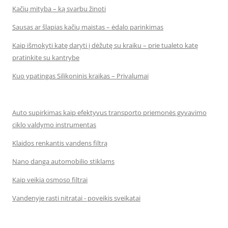
Kačių mityba – ką svarbu žinoti
Sausas ar šlapias kačių maistas – ėdalo parinkimas
Kaip išmokyti katę daryti į dėžutę su kraiku – prie tualeto katę
pratinkite su kantrybe
Kuo ypatingas Silikoninis kraikas – Privalumai
Auto supirkimas kaip efektyvus transporto priemonės gyvavimo
ciklo valdymo instrumentas
Klaidos renkantis vandens filtrą
Nano danga automobilio stiklams
Kaip veikia osmoso filtrai
Vandenyje rasti nitratai - poveikis sveikatai