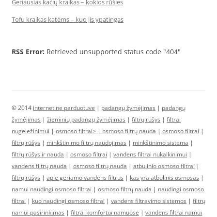
Geriausias kačių kraikas – kokios rūšies
Tofu kraikas katėms – kuo jis ypatingas
RSS Error:
Retrieved unsupported status code "404"
© 2014
internetine parduotuve
|
padangų žymėjimas
|
padangų
žymėjimas
|
žieminių padangų žymėjimas
|
filtrų rūšys
|
filtrai
nugeležinimui
|
osmoso filtrai> |
osmoso filtrų nauda
|
osmoso filtrai
|
filtrų rūšys
|
minkštinimo filtrų naudojimas
|
minkštinimo sistema
|
filtrų rūšys ir nauda
|
osmoso filtrai
|
vandens filtrai nukalkinimui
|
vandens filtrų nauda
|
osmoso filtrų nauda
|
atbulinio osmoso filtrai
|
filtrų rūšys
|
apie geriamo vandens filtrus
|
kas yra atbulinis osmosas
|
namui naudingi osmoso filtrai
|
osmoso filtrų nauda
|
naudingi osmoso
filtrai
|
kuo naudingi osmoso filtrai
|
vandens filtravimo sistemos
|
filtrų
namui pasirinkimas
|
filtrai komfortui namuose
|
vandens filtrai namui