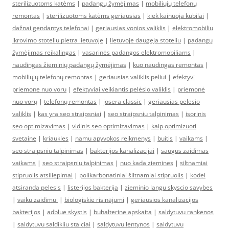
sterilizuotoms katėms
|
padangų žymėjimas
|
mobiliųjų telefonų
remontas
|
sterilizuotoms katėms geriausias
|
kiek kainuoja kubilai
|
dažnai gendantys telefonai
|
geriausias vonios valiklis
|
elektromobiliu
ikrovimo stoteliu pletra lietuvoje
|
lietuvoje daugeja stoteliu
|
padangų
žymėjimas reikalingas
|
vasarinės padangos elektromobiliams
|
naudingas žieminių padangų žymėjimas
|
kuo naudingas remontas
|
mobiliųjų telefonų remontas
|
geriausias valiklis peliui
|
efektyvi
priemone nuo voru
|
efektyviai veikiantis pelėsio valiklis
|
priemonė
nuo vorų
|
telefonų remontas
|
josera classic
|
geriausias pelesio
valiklis
|
kas yra seo straipsniai
|
seo straipsniu talpinimas
|
isorinis
seo optimizavimas
|
vidinis seo optimizavimas
|
kaip optimizuoti
svetaine
|
kriaukles
|
namu apyvokos reikmenys
|
buitis
|
vaikams
|
seo straipsniu talpinimas
|
bakterijos kanalizacijai
|
saugus zaidimas
vaikams
|
seo straipsniu talpinimas
|
nuo kada ziemines
|
siltnamiai
stipruolis atsiliepimai
|
polikarbonatiniai šiltnamiai stipruolis
|
kodel
atsiranda pelesis
|
listerijos bakterija
|
zieminio langu skyscio savybes
|
vaiku zaidimui
|
bioloģiskie risinājumi
|
geriausios kanalizacijos
bakterijos
|
adblue skystis
|
buhalterine apskaita
|
saldytuvu rankenos
|
saldytuvu saldikliu stalciai
|
saldytuvu lentynos
|
saldytuvu