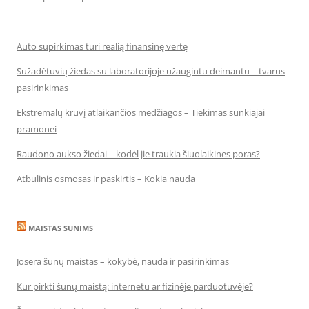
Auto supirkimas turi realią finansinę vertę
Sužadėtuvių žiedas su laboratorijoje užaugintu deimantu – tvarus
pasirinkimas
Ekstremalų krūvį atlaikančios medžiagos – Tiekimas sunkiajai
pramonei
Raudono aukso žiedai – kodėl jie traukia šiuolaikines poras?
Atbulinis osmosas ir paskirtis – Kokia nauda
MAISTAS SUNIMS
Josera šunų maistas – kokybė, nauda ir pasirinkimas
Kur pirkti šunų maistą: internetu ar fizinėje parduotuvėje?