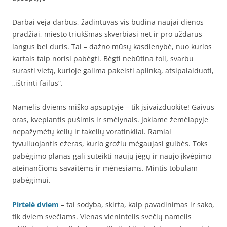
Darbai veja darbus, žadintuvas vis budina naujai dienos
pradžiai, miesto triukšmas skverbiasi net ir pro uždarus
langus bei duris. Tai – dažno mūsų kasdienybė, nuo kurios
kartais taip norisi pabėgti. Bėgti nebūtina toli, svarbu
surasti vietą, kurioje galima pakeisti aplinką, atsipalaiduoti,
„ištrinti failus“.
Namelis dviems miško apsuptyje – tik įsivaizduokite! Gaivus
oras, kvepiantis pušimis ir smėlynais. Jokiame žemėlapyje
nepažymėtų kelių ir takelių voratinkliai. Ramiai
tyvuliuojantis ežeras, kurio grožiu mėgaujasi gulbės. Toks
pabėgimo planas gali suteikti naujų jėgų ir naujo įkvėpimo
ateinančioms savaitėms ir mėnesiams. Mintis tobulam
pabėgimui.
Pirtelė dviem
– tai sodyba, skirta, kaip pavadinimas ir sako,
tik dviem svečiams. Vienas vienintelis svečių namelis