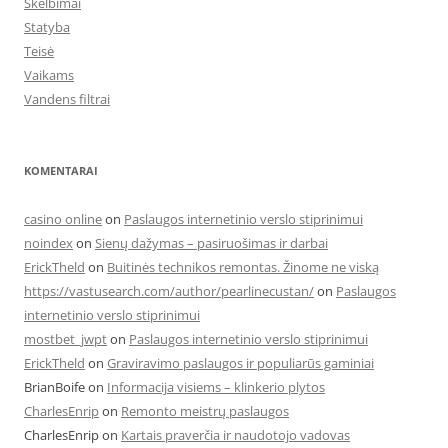
Skelbimai
Statyba
Teisė
Vaikams
Vandens filtrai
KOMENTARAI
casino online
on
Paslaugos internetinio verslo stiprinimui
noindex
on
Sienų dažymas – pasiruošimas ir darbai
ErickTheld
on
Buitinės technikos remontas. Žinome ne viską
https://vastusearch.com/author/pearlinecustan/
on
Paslaugos
internetinio verslo stiprinimui
mostbet_jwpt
on
Paslaugos internetinio verslo stiprinimui
ErickTheld
on
Graviravimo paslaugos ir populiarūs gaminiai
BrianBoife
on
Informacija visiems – klinkerio plytos
CharlesEnrip
on
Remonto meistrų paslaugos
CharlesEnrip
on
Kartais praverčia ir naudotojo vadovas