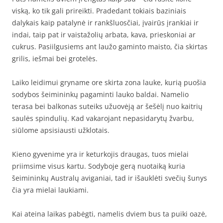
viską, ko tik gali prireikti. Pradedant tokiais baziniais
dalykais kaip patalynė ir rankšluosčiai, įvairūs įrankiai ir
indai, taip pat ir vaistažolių arbata, kava, prieskoniai ar
cukrus. Pasiilgusiems ant laužo gaminto maisto, čia skirtas
grilis, iešmai bei grotelės.
Laiko leidimui gryname ore skirta zona lauke, kurią puošia
sodybos šeimininkų pagaminti lauko baldai. Namelio
terasa bei balkonas suteiks užuovėją ar šešėlį nuo kaitrių
saulės spindulių. Kad vakarojant nepasidarytų žvarbu,
siūlome apsisiausti užklotais.
Kieno gyvenime yra ir keturkojis draugas, tuos mielai
priimsime visus kartu. Sodyboje gerą nuotaiką kuria
šeimininkų Australų aviganiai, tad ir išauklėti svečių šunys
čia yra mielai laukiami.
Kai ateina laikas pabėgti, namelis dviem bus ta puiki oazė,