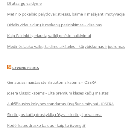
DI atsargų valdyme
Metinio pokalbio palydovai: stresas, baimė ir mažėjanti motyvacija
Didelis vidaus durų ir rankenų pasirinkimas – dizainas
Kaip išsirinkti geriausią valiklį pelėsio naikinimui
Medinės lauko vaikų žaidimo aikštelės – kūrybiškumas ir judrumas
GYVUNU PREKES
Geriausias maistas sterilizuotoms katėms - JOSERA
Josera Classic katėms - Ulta premium klasės kačių maistas
Aukščiausios kokybės standartas Jūsų šuns mitybai - JOSERA
Skirtingos kačių draskyklių rūšys – skirtingi privalumai
Kodėl katės drasko baldus - kaip to išvengti?