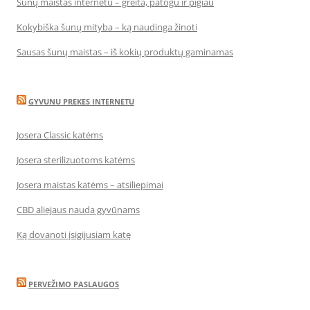
Šunų maistas internetu – greita, patogu ir pigiau
Kokybiška šunų mityba – ką naudinga žinoti
Sausas šunų maistas – iš kokių produktų gaminamas
GYVUNU PREKES INTERNETU
Josera Classic katėms
Josera sterilizuotoms katėms
Josera maistas katėms – atsiliepimai
CBD aliejaus nauda gyvūnams
Ką dovanoti įsigijusiam katę
PERVEŽIMO PASLAUGOS