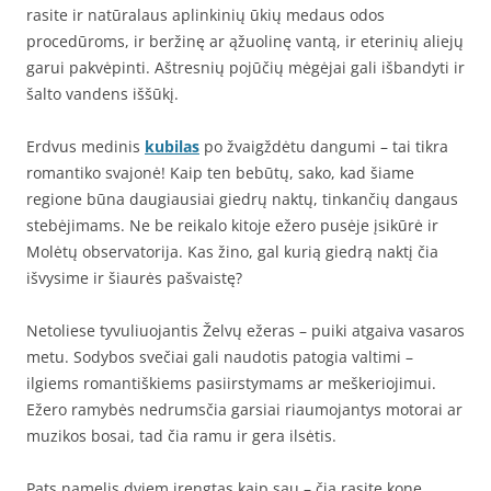
rasite ir natūralaus aplinkinių ūkių medaus odos
procedūroms, ir beržinę ar ąžuolinę vantą, ir eterinių aliejų
garui pakvėpinti. Aštresnių pojūčių mėgėjai gali išbandyti ir
šalto vandens iššūkį.
Erdvus medinis
kubilas
po žvaigždėtu dangumi – tai tikra
romantiko svajonė! Kaip ten bebūtų, sako, kad šiame
regione būna daugiausiai giedrų naktų, tinkančių dangaus
stebėjimams. Ne be reikalo kitoje ežero pusėje įsikūrė ir
Molėtų observatorija. Kas žino, gal kurią giedrą naktį čia
išvysime ir šiaurės pašvaistę?
Netoliese tyvuliuojantis Želvų ežeras – puiki atgaiva vasaros
metu. Sodybos svečiai gali naudotis patogia valtimi –
ilgiems romantiškiems pasiirstymams ar meškeriojimui.
Ežero ramybės nedrumsčia garsiai riaumojantys motorai ar
muzikos bosai, tad čia ramu ir gera ilsėtis.
Pats namelis dviem įrengtas kaip sau – čia rasite kone