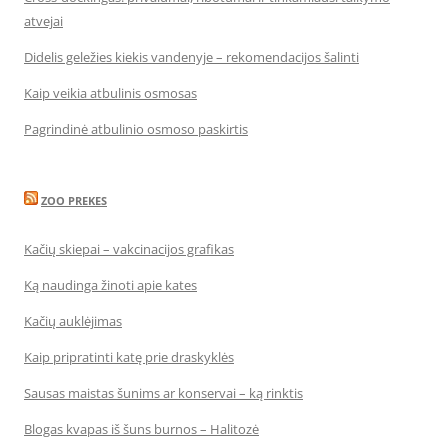
atvejai
Didelis geležies kiekis vandenyje – rekomendacijos šalinti
Kaip veikia atbulinis osmosas
Pagrindinė atbulinio osmoso paskirtis
ZOO PREKES
Kačių skiepai – vakcinacijos grafikas
Ką naudinga žinoti apie kates
Kačių auklėjimas
Kaip pripratinti katę prie draskyklės
Sausas maistas šunims ar konservai – ką rinktis
Blogas kvapas iš šuns burnos – Halitozė