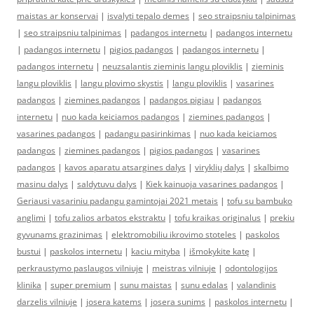
maistas ar konservai
|
isvalyti tepalo demes
|
seo straipsniu talpinimas
|
seo straipsniu talpinimas
|
padangos internetu
|
padangos internetu
|
padangos internetu
|
pigios padangos
|
padangos internetu
|
padangos internetu
|
neuzsalantis zieminis langu ploviklis
|
zieminis
langu ploviklis
|
langu plovimo skystis
|
langu ploviklis
|
vasarines
padangos
|
ziemines padangos
|
padangos pigiau
|
padangos
internetu
|
nuo kada keiciamos padangos
|
ziemines padangos
|
vasarines padangos
|
padangu pasirinkimas
|
nuo kada keiciamos
padangos
|
ziemines padangos
|
pigios padangos
|
vasarines
padangos
|
kavos aparatu atsargines dalys
|
viryklių dalys
|
skalbimo
masinu dalys
|
saldytuvu dalys
|
Kiek kainuoja vasarines padangos
|
Geriausi vasariniu padangu gamintojai 2021 metais
|
tofu su bambuko
anglimi
|
tofu zalios arbatos ekstraktu
|
tofu kraikas originalus
|
prekiu
gyvunams grazinimas
|
elektromobiliu ikrovimo stoteles
|
paskolos
bustui
|
paskolos internetu
|
kaciu mityba
|
išmokykite katę
|
perkraustymo paslaugos vilniuje
|
meistras vilniuje
|
odontologijos
klinika
|
super premium
|
sunu maistas
|
sunu edalas
|
valandinis
darzelis vilniuje
|
josera katems
|
josera sunims
|
paskolos internetu
|