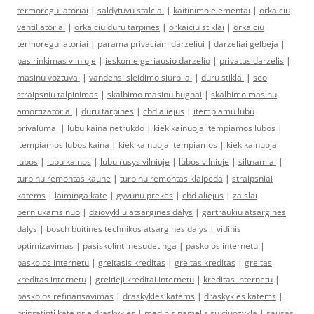
termoreguliatoriai
|
saldytuvu stalciai
|
kaitinimo elementai
|
orkaiciu
ventiliatoriai
|
orkaiciu duru tarpines
|
orkaiciu stiklai
|
orkaiciu
termoreguliatoriai
|
parama privaciam darzeliui
|
darzeliai gelbeja
|
pasirinkimas vilniuje
|
ieskome geriausio darzelio
|
privatus darzelis
|
masinu voztuvai
|
vandens isleidimo siurbliai
|
duru stiklai
|
seo
straipsniu talpinimas
|
skalbimo masinu bugnai
|
skalbimo masinu
amortizatoriai
|
duru tarpines
|
cbd aliejus
|
itempiamu lubu
privalumai
|
lubu kaina netrukdo
|
kiek kainuoja itempiamos lubos
|
itempiamos lubos kaina
|
kiek kainuoja itempiamos
|
kiek kainuoja
lubos
|
lubu kainos
|
lubu rusys vilniuje
|
lubos vilniuje
|
siltnamiai
|
turbinu remontas kaune
|
turbinu remontas klaipeda
|
straipsniai
katems
|
laiminga kate
|
gyvunu prekes
|
cbd aliejus
|
zaislai
berniukams nuo
|
dziovykliu atsargines dalys
|
gartraukiu atsargines
dalys
|
bosch buitines technikos atsargines dalys
|
vidinis
optimizavimas
|
pasiskolinti nesudėtinga
|
paskolos internetu
|
paskolos internetu
|
greitasis kreditas
|
greitas kreditas
|
greitas
kreditas internetu
|
greitieji kreditai internetu
|
kreditas internetu
|
paskolos refinansavimas
|
draskykles katems
|
draskykles katems
|
pripratinti kate prie draskykles
|
medinis namelis su ciuozykla
|
sausas