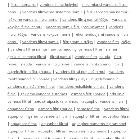
|
filtrai namams
|
vandens filtrai kokybei
|
tinkamiausi vandens filtrai
namui
|
vandens filtravimo sistemos namui
|
filtrų sprendimai namui
|
ieškome vandens filtrų namui
|
vandens filtrų namui rūšys
|
vandens
kokybei filtrai namui
|
vandens namui filtrų pasirinkimas
|
vandens
filtrų rtūšys
|
vandens kokybei name
|
rekomenduojami vandens filtrai
namui
|
vandens filtrai namui
|
filtrų namui rūšys
|
vandens filtrų rūšys
|
vandens filtrai namui
|
namui naudingi osmoso filtrai
|
namui
geriausi osmoso filtrai
|
filtrai namui
|
vandens filtrų nauda
|
filtrų
rūšys ir nauda
|
vandens filtrų rūšys
|
vandens minkštinimo filtrai
|
nugeležinimo filtrų nauda
|
vandens filtrai nugeležinimui
|
vandens
minkštinimo filtrų nauda
|
vandens filtrų rūšys
|
nugeležinimo ir
vandens monkštinimo filtrai
|
vandens nukalkinimo filtrai
|
vandens
filtrai
|
geriamo vandens sistemos
|
osmoso filtrų nauda
|
atbulinio
osmoso filtrai
|
seo straipsniu talpinimas
|
aquaphor vandens filtrai
|
aquaphor filtrai
|
osmoso filtrų nauda
|
osmoso filtrai
|
vandens filtrai
aquaphor
|
geriamo vandens filtrai
|
aquaphor filtrai
|
aquaphor filtrai
|
aquaphor filtrai
|
aquaphor filtrai
|
aquaphor namams ir pramonei
|
aquaphor filtrai
|
aquaphor filtrai
|
aquaphor filtrų nauda
|
aquaphor
filtrai
|
aquapgor filtrai ir nauda
|
aquaphor filtrai
|
aquaphor filtrai
|