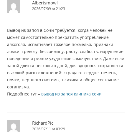
Albertsmowl
2026/07/09 at 21:23
Вывод из запоя в Сочи требуется, когда человек не
может самостоятельно прекратить употребление
алкоголя, испытывает тяжелое похмелья, признаки
ломки, тревогу, бессонницу, рвоту, слабость, нарушение
поведение и резкое ухудшение самочувствие. Даже если
запой длится несколько дней, для здоровья сохраняется
высокий риск осложнений: страдают сердце, печень,
почки, нервного системы, психика и общее состояние
организма.
Подробнее тут –
вывод из запоя клиника сочи
RichardPic
2026/07/11 at 03:29