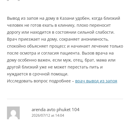
Вывод из запоя на дому в Казани удобен, когда близкий
человек не готов ехать в клинику, плохо переносит
дорогу или находится в состоянии сильной слабости.
Врач приезжает на дому, сохраняет анонимность,
спокойно объясняет процесс и начинает лечение только
после осмотра и согласия пациента. Вызов врача на
дому особенно важен, если муж, отец, брат, мама или
другой близкий уже не может перестать пить и
нуждается в срочной помощи.
Исследовать вопрос подробнее –
врач вывод из запоя
arenda avto phuket 104
2026/07/12 at 14:04