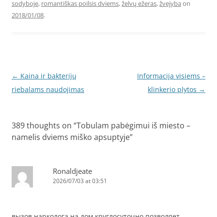
sodyboje
,
romantiškas poilsis dviems
,
želvų ežeras
,
žvejyba
on
2018/01/08
.
Post
←
Kaina ir bakterijų
Informacija visiems –
navigation
riebalams naudojimas
klinkerio plytos
→
389 thoughts on “
Tobulam pabėgimui iš miesto –
namelis dviems miško apsuptyje
”
Ronaldjeate
2026/07/03 at 03:51
вызов нарколога на дом круглосуточно позволяет