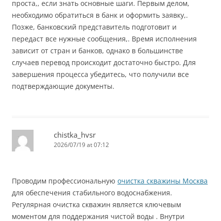
проста,, если знать основные шаги. Первым делом,
необходимо обратиться в банк и оформить заявку,.
Позже, банковский представитель подготовит и
передаст все нужные сообщения,. Время исполнения
зависит от стран и банков, однако в большинстве
случаев перевод происходит достаточно быстро. Для
завершения процесса убедитесь, что получили все
подтверждающие документы.
chistka_hvsr
2026/07/19 at 07:12
Проводим профессиональную
очистка скважины Москва
для обеспечения стабильного водоснабжения.
Регулярная очистка скважин является ключевым
моментом для поддержания чистой воды . Внутри