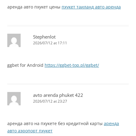
аренда авто пхукет цены
пхукет таиланд авто аренда
Stephenlot
2026/07/12 at 17:11
ggbet for Android
https://ggbet-top.pl/ggbet/
avto arenda phuket 422
2026/07/12 at 23:27
аренда авто на пхукете без кредитной карты
аренда
авто аэропорт пхукет