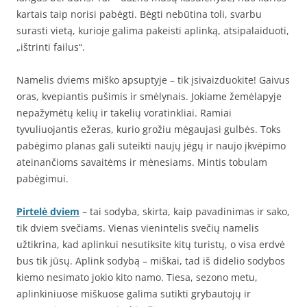
kartais taip norisi pabėgti. Bėgti nebūtina toli, svarbu
surasti vietą, kurioje galima pakeisti aplinką, atsipalaiduoti,
„ištrinti failus“.
Namelis dviems miško apsuptyje – tik įsivaizduokite! Gaivus
oras, kvepiantis pušimis ir smėlynais. Jokiame žemėlapyje
nepažymėtų kelių ir takelių voratinkliai. Ramiai
tyvuliuojantis ežeras, kurio grožiu mėgaujasi gulbės. Toks
pabėgimo planas gali suteikti naujų jėgų ir naujo įkvėpimo
ateinančioms savaitėms ir mėnesiams. Mintis tobulam
pabėgimui.
Pirtelė dviem
– tai sodyba, skirta, kaip pavadinimas ir sako,
tik dviem svečiams. Vienas vienintelis svečių namelis
užtikrina, kad aplinkui nesutiksite kitų turistų, o visa erdvė
bus tik jūsų. Aplink sodybą – miškai, tad iš didelio sodybos
kiemo nesimato jokio kito namo. Tiesa, sezono metu,
aplinkiniuose miškuose galima sutikti grybautojų ir