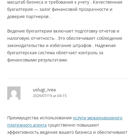
масштаб бизнеса и требования к учету . Качественная
бухгалтерия — залог финансовой прозрачности и
доверия партнеров .
Ведение бухгалтерии включает подготовку отчетов и
налоговую отчетность . Это обеспечивает соблюдение
законодательства и избегание штрафов . Надежная
бухгалтерская система облегчает контроль за
финансовыми результатами.
uslugi_ivea
2026/07/19 at 04:15
Преимущества использования
услуги международного
платежного агента
существенно повышают
эффективность ведения вашего бизнеса и обеспечивают