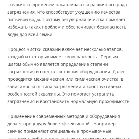
скважин со временем накапливаются различного рода
загрязнения, что способствует ухудшению качества
питьевой воды. Поэтому регулярная очистка помогает
избежать таких проблем и обеспечивает безопасность
воды для всей семьи.
Процесс чистки скважин включает несколько этапов,
каждый из которых имеет свою важность . Первым
шагом обычно является определение степени
загрязнения и оценка состояния оборудования. Далее
проводится механическая или химическая очистка, в
зависимости от типа загрязнений и конструктивных
особенностей скважины. Это помогает устранить
загрязнения и восстановить нормальную проходимость.
Применение современных методов и оборудования
делает процедуру более эффективной . Например,
сейчас применяют специальные промывочные
установки, вибрационные и ультразвуковые устройства,