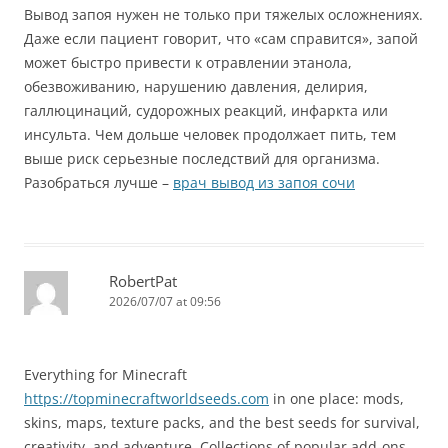
Вывод запоя нужен не только при тяжелых осложнениях.
Даже если пациент говорит, что «сам справится», запой
может быстро привести к отравлении этанола,
обезвоживанию, нарушению давления, делирия,
галлюцинаций, судорожных реакций, инфаркта или
инсульта. Чем дольше человек продолжает пить, тем
выше риск серьезные последствий для организма.
Разобраться лучше –
врач вывод из запоя сочи
RobertPat
2026/07/07 at 09:56
Everything for Minecraft
https://topminecraftworldseeds.com
in one place: mods,
skins, maps, texture packs, and the best seeds for survival,
creativity, and adventure. Collections of popular add-ons,