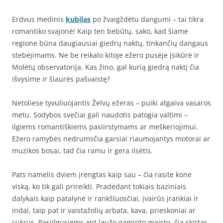
Erdvus medinis
kubilas
po žvaigždėtu dangumi – tai tikra
romantiko svajonė! Kaip ten bebūtų, sako, kad šiame
regione būna daugiausiai giedrų naktų, tinkančių dangaus
stebėjimams. Ne be reikalo kitoje ežero pusėje įsikūrė ir
Molėtų observatorija. Kas žino, gal kurią giedrą naktį čia
išvysime ir šiaurės pašvaistę?
Netoliese tyvuliuojantis Želvų ežeras – puiki atgaiva vasaros
metu. Sodybos svečiai gali naudotis patogia valtimi –
ilgiems romantiškiems pasiirstymams ar meškeriojimui.
Ežero ramybės nedrumsčia garsiai riaumojantys motorai ar
muzikos bosai, tad čia ramu ir gera ilsėtis.
Pats namelis dviem įrengtas kaip sau – čia rasite kone
viską, ko tik gali prireikti. Pradedant tokiais baziniais
dalykais kaip patalynė ir rankšluosčiai, įvairūs įrankiai ir
indai, taip pat ir vaistažolių arbata, kava, prieskoniai ar
cukrus. Pasiilgusiems ant laužo gaminto maisto, čia skirtas