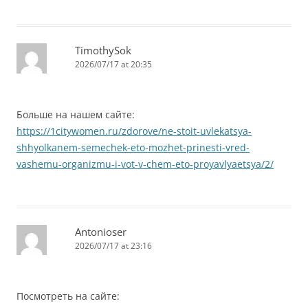
TimothySok
2026/07/17 at 20:35
Больше на нашем сайте:
https://1citywomen.ru/zdorove/ne-stoit-uvlekatsya-
shhyolkanem-semechek-eto-mozhet-prinesti-vred-
vashemu-organizmu-i-vot-v-chem-eto-proyavlyaetsya/2/
Antonioser
2026/07/17 at 23:16
Посмотреть на сайте: