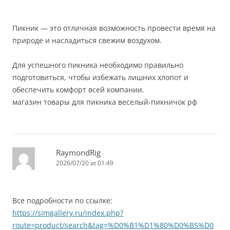
Пикник — это отличная возможность провести время на
природе и насладиться свежим воздухом.
Для успешного пикника необходимо правильно
подготовиться, чтобы избежать лишних хлопот и
обеспечить комфорт всей компании.
магазин товары для пикника веселый-пикничок рф
RaymondRig
2026/07/20 at 01:49
Все подробности по ссылке:
https://simgallery.ru/index.php?
route=product/search&tag=%D0%B1%D1%80%D0%B5%D0