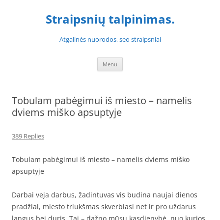
Skip
to
Straipsnių talpinimas.
content
Atgalinės nuorodos, seo straipsniai
Menu
Tobulam pabėgimui iš miesto – namelis
dviems miško apsuptyje
389 Replies
Tobulam pabėgimui iš miesto – namelis dviems miško
apsuptyje
Darbai veja darbus, žadintuvas vis budina naujai dienos
pradžiai, miesto triukšmas skverbiasi net ir pro uždarus
langus bei duris. Tai – dažno mūsų kasdienybė, nuo kurios