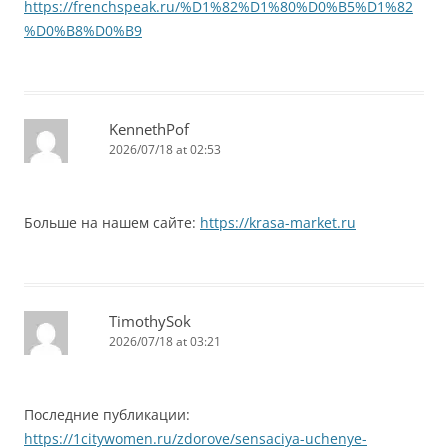
https://frenchspeak.ru/%D1%82%D1%80%D0%B5%D1%82
%D0%B8%D0%B9
KennethPof
2026/07/18 at 02:53
Больше на нашем сайте:
https://krasa-market.ru
TimothySok
2026/07/18 at 03:21
Последние публикации:
https://1citywomen.ru/zdorove/sensaciya-uchenye-