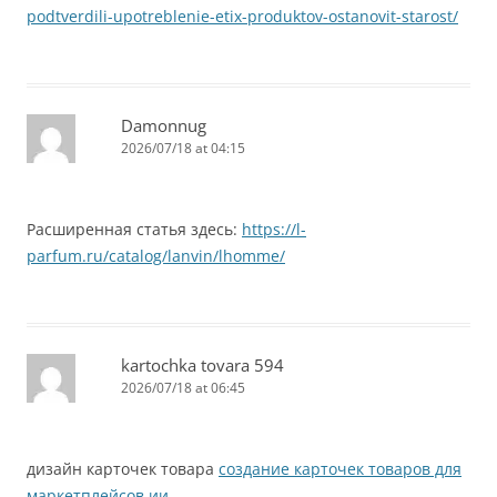
podtverdili-upotreblenie-etix-produktov-ostanovit-starost/
Damonnug
2026/07/18 at 04:15
Расширенная статья здесь:
https://l-
parfum.ru/catalog/lanvin/lhomme/
kartochka tovara 594
2026/07/18 at 06:45
дизайн карточек товара
создание карточек товаров для
маркетплейсов ии