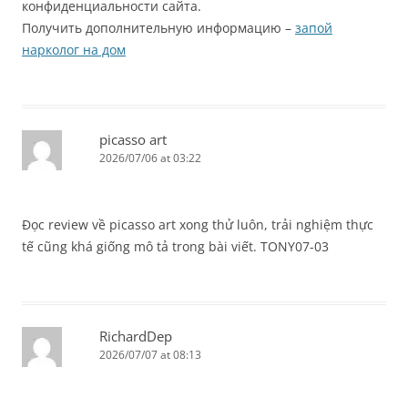
конфиденциальности сайта.
Получить дополнительную информацию –
запой
нарколог на дом
picasso art
2026/07/06 at 03:22
Đọc review về picasso art xong thử luôn, trải nghiệm thực
tế cũng khá giống mô tả trong bài viết. TONY07-03
RichardDep
2026/07/07 at 08:13