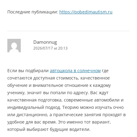
Последние публикации:
https://pobedimautism.ru
Damonnug
2026/07/17 at 20:13
Если вы подбирали
автошкола в солнечном
где
сочетаются доступная стоимость, качественное
обучение и внимательное отношение к каждому
ученику, значит вы попали по адресу. Вас ждут
качественная подготовка, современные автомобили и
индивидуальный подход. Теорию можно изучать очно
или дистанционно, а практические занятия проходят в
удобное для вас время. Это именно тот вариант,
который выбирают будущие водители.