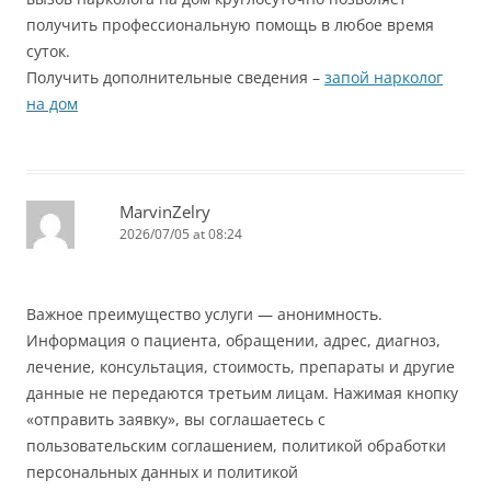
получить профессиональную помощь в любое время
суток.
Получить дополнительные сведения –
запой нарколог
на дом
MarvinZelry
2026/07/05 at 08:24
Важное преимущество услуги — анонимность.
Информация о пациента, обращении, адрес, диагноз,
лечение, консультация, стоимость, препараты и другие
данные не передаются третьим лицам. Нажимая кнопку
«отправить заявку», вы соглашаетесь с
пользовательским соглашением, политикой обработки
персональных данных и политикой