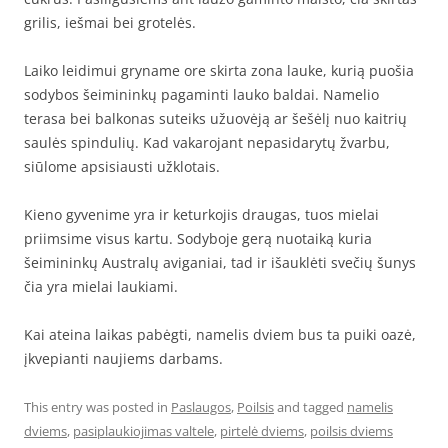
grilis, iešmai bei grotelės.
Laiko leidimui gryname ore skirta zona lauke, kurią puošia
sodybos šeimininkų pagaminti lauko baldai. Namelio
terasa bei balkonas suteiks užuovėją ar šešėlį nuo kaitrių
saulės spindulių. Kad vakarojant nepasidarytų žvarbu,
siūlome apsisiausti užklotais.
Kieno gyvenime yra ir keturkojis draugas, tuos mielai
priimsime visus kartu. Sodyboje gerą nuotaiką kuria
šeimininkų Australų aviganiai, tad ir išauklėti svečių šunys
čia yra mielai laukiami.
Kai ateina laikas pabėgti, namelis dviem bus ta puiki oazė,
įkvepianti naujiems darbams.
This entry was posted in
Paslaugos
,
Poilsis
and tagged
namelis
dviems
,
pasiplaukiojimas valtele
,
pirtelė dviems
,
poilsis dviems