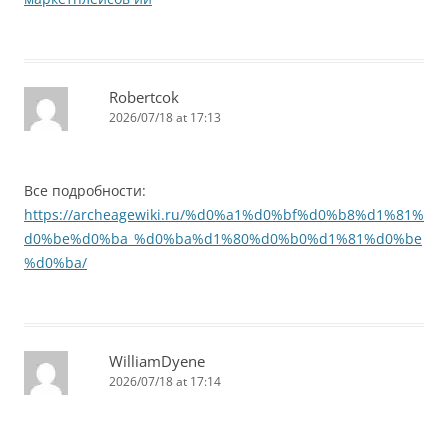
Robertcok
2026/07/18 at 17:13
Все подробности:
https://archeagewiki.ru/%d0%a1%d0%bf%d0%b8%d1%81%
d0%be%d0%ba_%d0%ba%d1%80%d0%b0%d1%81%d0%be
%d0%ba/
WilliamDyene
2026/07/18 at 17:14