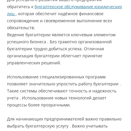
обратитесь к
бухгалтерское обслуживание юридических
лиц
, которая обеспечит надёжное финансовое
сопровождение и своевременное выполнение всех
обязательств.
Ведение бухгалтерии является ключевым элементом
успешного бизнеса . Без грамотно организованной
бухгалтерии трудно добиться успеха. Отличная
организация бухгалтерии облегчает принятие
управленческих решений.
Использование специализированных программ
позволяет значительно упростить работу бухгалтерии .
Такие системы обеспечивают точность и надежность
учета . Использование новых технологий делает
процессы более прозрачными.
Для начинающих предпринимателей важно правильно
выбрать бухгалтерскую услугу . Важно учитывать