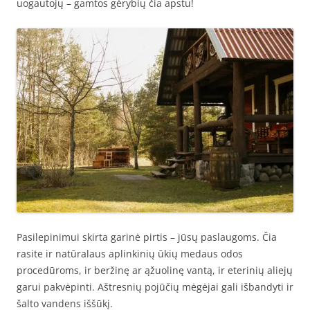
uogautojų – gamtos gėrybių čia apstu!
Pasilepinimui skirta garinė pirtis – jūsų paslaugoms. Čia
rasite ir natūralaus aplinkinių ūkių medaus odos
procedūroms, ir beržinę ar ąžuolinę vantą, ir eterinių aliejų
garui pakvėpinti. Aštresnių pojūčių mėgėjai gali išbandyti ir
šalto vandens iššūkį.