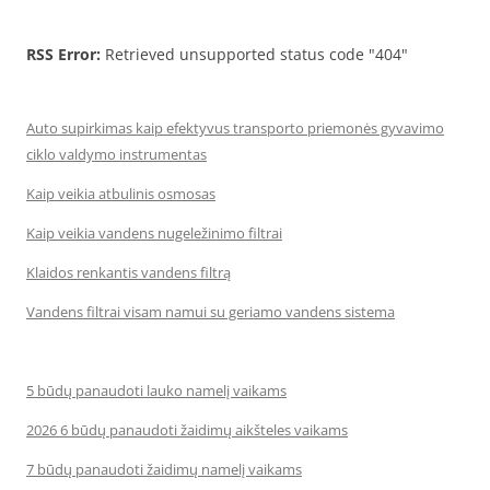
RSS Error:
Retrieved unsupported status code "404"
Auto supirkimas kaip efektyvus transporto priemonės gyvavimo
ciklo valdymo instrumentas
Kaip veikia atbulinis osmosas
Kaip veikia vandens nugeležinimo filtrai
Klaidos renkantis vandens filtrą
Vandens filtrai visam namui su geriamo vandens sistema
5 būdų panaudoti lauko namelį vaikams
2026 6 būdų panaudoti žaidimų aikšteles vaikams
7 būdų panaudoti žaidimų namelį vaikams