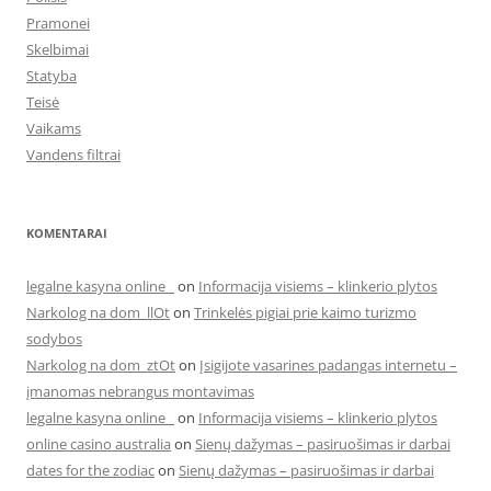
Pramonei
Skelbimai
Statyba
Teisė
Vaikams
Vandens filtrai
KOMENTARAI
legalne kasyna online
on
Informacija visiems – klinkerio plytos
Narkolog na dom_llOt
on
Trinkelės pigiai prie kaimo turizmo
sodybos
Narkolog na dom_ztOt
on
Įsigijote vasarines padangas internetu –
įmanomas nebrangus montavimas
legalne kasyna online
on
Informacija visiems – klinkerio plytos
online casino australia
on
Sienų dažymas – pasiruošimas ir darbai
dates for the zodiac
on
Sienų dažymas – pasiruošimas ir darbai