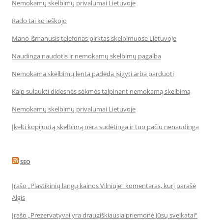
Nemokamų skelbimų privalumai Lietuvoje
Rado tai ko ieškojo
Mano išmanusis telefonas pirktas skelbimuose Lietuvoje
Naudinga naudotis ir nemokamų skelbimų pagalba
Nemokama skelbimų lenta padeda įsigyti arba parduoti
Kaip sulaukti didesnės sėkmės talpinant nemokamą skelbimą
Nemokamų skelbimų privalumai Lietuvoje
Įkelti kopijuotą skelbimą nėra sudėtinga ir tuo pačiu nenaudinga
SEO
Įrašo „Plastikinių langų kainos Vilniuje“ komentaras, kurį parašė
Algis
Įrašo „Prezervatyvai yra draugiškiausia priemonė Jūsų sveikatai“