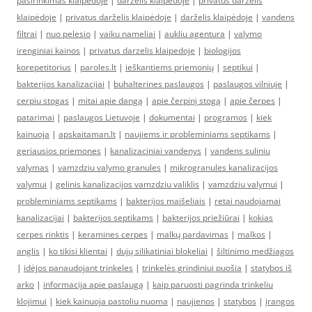
pasirinkimas klaipėdoje
|
darželis klaipėdoje
|
privatus darželis
klaipėdoje
|
privatus darželis klaipėdoje
|
darželis klaipėdoje
|
vandens
filtrai
|
nuo pelesio
|
vaiku nameliai
|
aukliu agentura
|
valymo
irenginiai kainos
|
privatus darzelis klaipedoje
|
biologijos
korepetitorius
|
paroles.lt
|
ieškantiems priemonių
|
septikui
|
bakterijos kanalizacijai
|
buhalterines paslaugos
|
paslaugos vilniuje
|
cerpiu stogas
|
mitai apie dangą
|
apie čerpinį stogą
|
apie čerpes
|
patarimai
|
paslaugos Lietuvoje
|
dokumentai
|
programos
|
kiek
kainuoja
|
apskaitaman.lt
|
naujiems ir probleminiams septikams
|
geriausios priemones
|
kanalizaciniai vandenys
|
vandens suliniu
valymas
|
vamzdziu valymo granules
|
mikrogranules kanalizacijos
valymui
|
gelinis kanalizacijos vamzdziu valiklis
|
vamzdziu valymui
|
probleminiams septikams
|
bakterijos maišeliais
|
retai naudojamai
kanalizacijai
|
bakterijos septikams
|
bakterijos priežiūrai
|
kokias
cerpes rinktis
|
keramines cerpes
|
malkų pardavimas
|
malkos
|
anglis
|
ko tikisi klientai
|
dujų silikatiniai blokeliai
|
šiltinimo medžiagos
|
idėjos panaudojant trinkeles
|
trinkelės grindiniui puošia
|
statybos iš
arko
|
informacija apie paslaugą
|
kaip paruosti pagrinda trinkeliu
klojimui
|
kiek kainuoja pastoliu nuoma
|
naujienos
|
statybos
|
įrangos