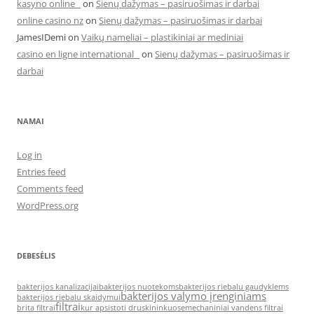
kasyno online
on
Sienų dažymas – pasiruošimas ir darbai
online casino nz
on
Sienų dažymas – pasiruošimas ir darbai
JamesIDemi
on
Vaikų nameliai – plastikiniai ar mediniai
casino en ligne international
on
Sienų dažymas – pasiruošimas ir
darbai
NAMAI
Log in
Entries feed
Comments feed
WordPress.org
DEBESĖLIS
bakterijos kanalizacijai
bakterijos nuotekoms
bakterijos riebalu gaudyklems
bakterijos valymo įrenginiams
bakterijos riebalu skaidymui
filtrai
brita filtrai
kur apsistoti druskininkuose
mechaniniai vandens filtrai