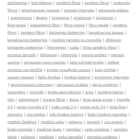
atsiliepimai
|
led reklama
|
vandens filtrai
|
vandens filtrai
|
renkamės
filtrus
|
tinkamiausias maistas
|
maistas internetu
|
geriausias ėdalas
|
augintojams
|
blogas
|
straipsniai
|
straipsniai
|
straipsniai
|
fejerverkai
|
ieskantiems filtru
|
filtrai namui
|
filtru nauda
|
vandens
filtrai
|
vandens filtrai
|
biologinės bakterijos
|
kanalizacijos kvapas
|
kanalizacijos bakterijos
|
medinis namelis su ciuozykla
|
efektyvio
biologinės bakterijos
|
fejerverkai
|
sodui
|
brita vandens filtrai
|
privatus darzelis
|
šiltnamiai
|
siltnamiai
|
gyvunu prekes
|
maistas
sunims
|
geriausias sunu maistas
|
kaip issirinkti kraika
|
gelbsti
gyvūnus nuo karščio
|
gyvūnų maudynės vasarą
|
šunų mityba
|
sausas maistas
|
kačių kraikas
|
kraikas katėms
|
gyvūnams internetu
|
perkamiausios internetu
|
geriausias kraikas
|
akcija prekems
|
zooprekės
|
issirinkti
|
kraiko pasirinkimas
|
brita
|
ismokyti katina
|
tofu
|
odontologai
|
maxtra filtrai
|
aluna
|
brita aluna ąsotis
|
marella
2,4
|
ąsotis marella 3,5
|
indas style 2,4
|
ąsotis style 3,6
|
brita flow
|
elemaris
|
zoo prekes
|
tofu kraikas katėms
|
Vaikų žaidimo nameliai
|
medinis žaidimui
|
medinis vaiku
|
vaikams
|
namelis
|
zoo prekes
|
lauko nameliai
|
mediniai lauko
|
nameliai
|
vaiku mediniai
|
nameliu
kaina
|
vaikams
|
mediniai
|
vaiku nameliai
|
nemeliai zaidimui
|