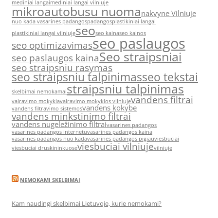
mediniai langai
mediniai langai vilniuje
mikroautobusu nuoma
nakvyne Vilniuje
nuo kada vasarines padangos
padangos
plastikiniai langai
seo
plastikiniai langai vilniuje
seo kaina
seo kainos
seo paslaugos
seo optimizavimas
Seo straipsniai
seo paslaugos kaina
seo straipsniu rasymas
seo straipsniu talpinimas
seo tekstai
straipsniu talpinimas
skelbimai nemokamai
vandens filtrai
vairavimo mokykla
vairavimo mokyklos vilniuje
vandens kokybe
vandens filtravimo sistemos
vandens minkstinimo filtrai
vandens nugeležinimo filtrai
vasarines padangos
vasarines padangos internetu
vasarines padangos kaina
vasarines padangos nuo kada
vasarines padangos pigiau
viesbuciai
viesbuciai vilniuje
viesbuciai druskininkuose
vilniuje
NEMOKAMI SKELBIMAI
Kam naudingi skelbimai Lietuvoje, kurie nemokami?