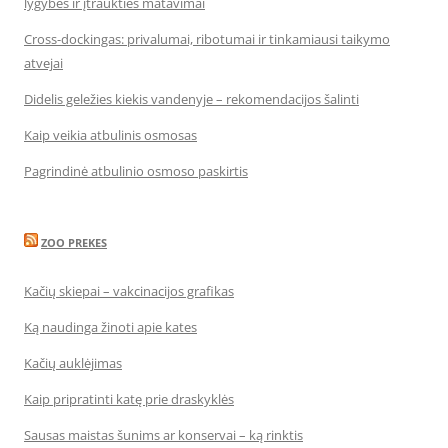
lygybės ir įtraukties matavimai
Cross-dockingas: privalumai, ribotumai ir tinkamiausi taikymo
atvejai
Didelis geležies kiekis vandenyje – rekomendacijos šalinti
Kaip veikia atbulinis osmosas
Pagrindinė atbulinio osmoso paskirtis
ZOO PREKES
Kačių skiepai – vakcinacijos grafikas
Ką naudinga žinoti apie kates
Kačių auklėjimas
Kaip pripratinti katę prie draskyklės
Sausas maistas šunims ar konservai – ką rinktis