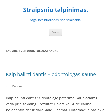
Skip
to
Straipsnių talpinimas.
content
Atgalinės nuorodos, seo straipsniai
Menu
TAG ARCHIVES:
ODONTOLOGAI KAUNE
Kaip balinti dantis – odontologas Kaune
405 Replies
Kaip balinti dantis? Odontologo patarimai kauniečiams
veda prie sėkmingų rezultatų. Nors kai kurie Kaune
gyvenantys dar ir daro klaidų, pamažu informacija pasiekia