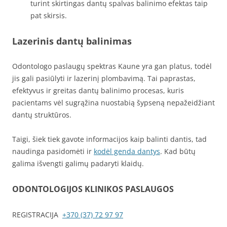
turint skirtingas dantų spalvas balinimo efektas taip
pat skirsis.
Lazerinis dantų balinimas
Odontologo paslaugų spektras Kaune yra gan platus, todėl
jis gali pasiūlyti ir lazerinį plombavimą. Tai paprastas,
efektyvus ir greitas dantų balinimo procesas, kuris
pacientams vėl sugrąžina nuostabią šypseną nepažeidžiant
dantų struktūros.
Taigi, šiek tiek gavote informacijos kaip balinti dantis, tad
naudinga pasidomėti ir
kodėl genda dantys
. Kad būtų
galima išvengti galimų padaryti klaidų.
ODONTOLOGIJOS KLINIKOS PASLAUGOS
REGISTRACIJA
+370 (37) 72 97 97