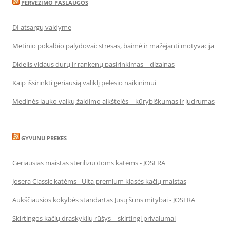
PERVEŽIMO PASLAUGOS
DI atsargų valdyme
Metinio pokalbio palydovai: stresas, baimė ir mažėjanti motyvacija
Didelis vidaus durų ir rankenų pasirinkimas – dizainas
Kaip išsirinkti geriausią valiklį pelėsio naikinimui
Medinės lauko vaikų žaidimo aikštelės – kūrybiškumas ir judrumas
GYVUNU PREKES
Geriausias maistas sterilizuotoms katėms - JOSERA
Josera Classic katėms - Ulta premium klasės kačių maistas
Aukščiausios kokybės standartas Jūsų šuns mitybai - JOSERA
Skirtingos kačių draskyklių rūšys – skirtingi privalumai