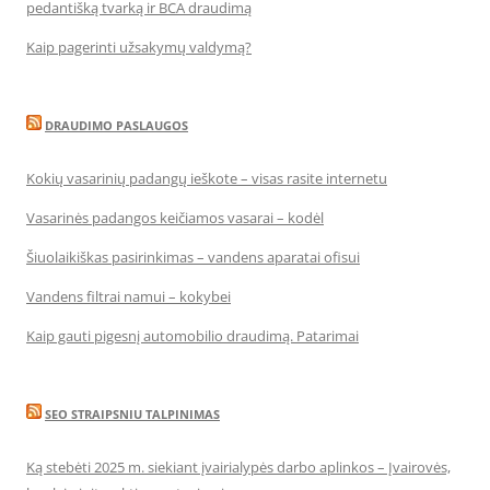
pedantišką tvarką ir BCA draudimą
Kaip pagerinti užsakymų valdymą?
DRAUDIMO PASLAUGOS
Kokių vasarinių padangų ieškote – visas rasite internetu
Vasarinės padangos keičiamos vasarai – kodėl
Šiuolaikiškas pasirinkimas – vandens aparatai ofisui
Vandens filtrai namui – kokybei
Kaip gauti pigesnį automobilio draudimą. Patarimai
SEO STRAIPSNIU TALPINIMAS
Ką stebėti 2025 m. siekiant įvairialypės darbo aplinkos – Įvairovės,