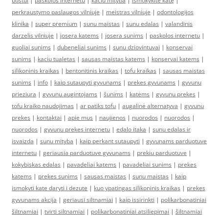
bustui
|
paskolos internetu
|
kaciu mityba
|
išmokykite katę
|
perkraustymo paslaugos vilniuje
|
meistras vilniuje
|
odontologijos
klinika
|
super premium
|
sunu maistas
|
sunu edalas
|
valandinis
darzelis vilniuje
|
josera katems
|
josera sunims
|
paskolos internetu
|
guoliai sunims
|
dubeneliai sunims
|
sunu dziovintuvai
|
konservai
sunims
|
kaciu tualetas
|
sausas maistas katems
|
konservai katems
|
silikoninis kraikas
|
bentonitinis kraikas
|
tofu kraikas
|
sausas maistas
sunims
|
info
|
kaip sutaupyti gyvunams
|
prekes gyvunams
|
gyvunu
prieziura
|
gyvunu augintojams
|
šunims
|
katėms
|
gyvunu prekes
|
tofu kraiko naudojimas
|
ar patiks tofu
|
augalinė alternatyva
|
gyvunu
prekes
|
kontaktai
|
apie mus
|
naujienos
|
nuorodos
|
nuorodos
|
nuorodos
|
gyvunu prekes internetu
|
edalo itaka
|
sunu edalas ir
isvaizda
|
sunu mityba
|
kaip perkant sutaupyti
|
gyvunams parduotuve
internetu
|
geriausia parduotuve gyvunams
|
prekiu parduotuve
|
kokybiskas edalas
|
pavadeliai katems
|
pavadeliai sunims
|
prekes
katems
|
prekes sunims
|
sausas maistas
|
sunu maistas
|
kaip
ismokyti kate daryti i dezute
|
kuo ypatingas silikoninis kraikas
|
prekes
gyvunams akcija
|
geriausi siltnamiai
|
kaip issirinkti
|
polikarbonatiniai
šiltnamiai
|
tvirti siltnamiai
|
polikarbonatiniai atsiliepimai
|
šiltnamiai