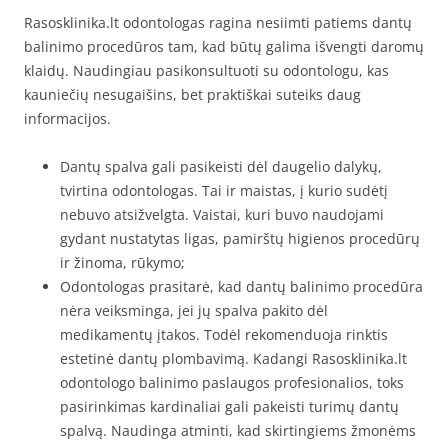
Rasosklinika.lt odontologas ragina nesiimti patiems dantų
balinimo procedūros tam, kad būtų galima išvengti daromų
klaidų. Naudingiau pasikonsultuoti su odontologu, kas
kauniečių nesugaišins, bet praktiškai suteiks daug
informacijos.
Dantų spalva gali pasikeisti dėl daugelio dalykų,
tvirtina odontologas. Tai ir maistas, į kurio sudėtį
nebuvo atsižvelgta. Vaistai, kuri buvo naudojami
gydant nustatytas ligas, pamirštų higienos procedūrų
ir žinoma, rūkymo;
Odontologas prasitarė, kad dantų balinimo procedūra
nėra veiksminga, jei jų spalva pakito dėl
medikamentų įtakos. Todėl rekomenduoja rinktis
estetinė dantų plombavimą. Kadangi Rasosklinika.lt
odontologo balinimo paslaugos profesionalios, toks
pasirinkimas kardinaliai gali pakeisti turimų dantų
spalvą. Naudinga atminti, kad skirtingiems žmonėms