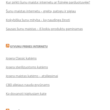
Kur pirkti šunų maistą: internetu ar fizinėje parduotuvėje?
Šunų maistas internetu – greita, patogu ir pigiau
Kokybiška šunų mityba – ką naudinga žinoti
Sausas šunų maistas – iš kokių produktų gaminamas
GYVUNU PREKES INTERNETU
Josera Classic katėms
Josera sterilizuotoms katėms
Josera maistas katėms – atsiliepimai
CBD aliejaus nauda gyvūnams
Ką dovanoti įsigijusiam katę