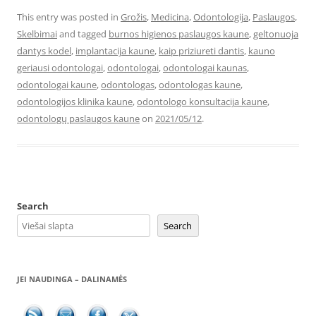
This entry was posted in
Grožis
,
Medicina
,
Odontologija
,
Paslaugos
,
Skelbimai
and tagged
burnos higienos paslaugos kaune
,
geltonuoja
dantys kodel
,
implantacija kaune
,
kaip priziureti dantis
,
kauno
geriausi odontologai
,
odontologai
,
odontologai kaunas
,
odontologai kaune
,
odontologas
,
odontologas kaune
,
odontologijos klinika kaune
,
odontologo konsultacija kaune
,
odontologų paslaugos kaune
on
2021/05/12
.
Search
Search
JEI NAUDINGA – DALINAMĖS