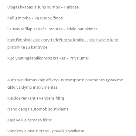
Blogas kvapas iš šuns burnos – Halitozė
Kačių mityba – ką svarbu žinoti
Sausas ar šlapias kačių maistas – ėdalo parinkimas
Kaip išmokyti katę daryti į dėžutę su kraiku – prie tualeto katę
pratinkite su kantrybe
Kuo ypatingas Silikoninis kraikas – Privalumai
Auto supirkimas kaip efektyvus transporto priemonės gyvavimo
ciklo valdymo instrumentas
Klaidos renkantis vandens filtrą
Nano danga automobilio stiklams
Kaip veikia osmoso filtrai
Vandenyje rasti nitratai - poveikis sveikatai