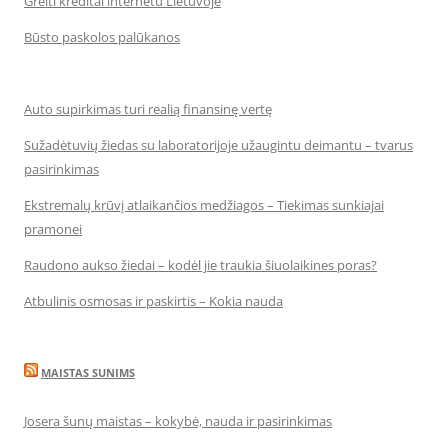
Greiti kreditai internetu Lietuvoje
Būsto paskolos palūkanos
Auto supirkimas turi realią finansinę vertę
Sužadėtuvių žiedas su laboratorijoje užaugintu deimantu – tvarus
pasirinkimas
Ekstremalų krūvį atlaikančios medžiagos – Tiekimas sunkiajai
pramonei
Raudono aukso žiedai – kodėl jie traukia šiuolaikines poras?
Atbulinis osmosas ir paskirtis – Kokia nauda
MAISTAS SUNIMS
Josera šunų maistas – kokybė, nauda ir pasirinkimas