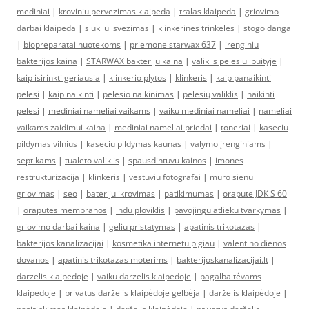
mediniai
|
kroviniu pervezimas klaipeda
|
tralas klaipeda
|
griovimo
darbai klaipeda
|
siukliu isvezimas
|
klinkerines trinkeles
|
stogo danga
|
biopreparatai nuotekoms
|
priemone starwax 637
|
irenginiu
bakterijos kaina
|
STARWAX bakteriju kaina
|
valiklis pelesiui buityje
|
kaip isirinkti geriausia
|
klinkerio plytos
|
klinkeris
|
kaip panaikinti
pelesi
|
kaip naikinti
|
pelesio naikinimas
|
pelesių valiklis
|
naikinti
pelesi
|
mediniai nameliai vaikams
|
vaiku mediniai nameliai
|
nameliai
vaikams zaidimui kaina
|
mediniai nameliai priedai
|
toneriai
|
kaseciu
pildymas vilnius
|
kaseciu pildymas kaunas
|
valymo įrenginiams
|
septikams
|
tualeto valiklis
|
spausdintuvu kainos
|
imones
restrukturizacija
|
klinkeris
|
vestuviu fotografai
|
muro sienu
griovimas
|
seo
|
bateriju ikrovimas
|
patikimumas
|
orapute JDK S 60
|
oraputes membranos
|
indu ploviklis
|
pavojingu atlieku tvarkymas
|
griovimo darbai kaina
|
geliu pristatymas
|
apatinis trikotazas
|
bakterijos kanalizacijai
|
kosmetika internetu pigiau
|
valentino dienos
dovanos
|
apatinis trikotazas moterims
|
bakterijoskanalizacijai.lt
|
darzelis klaipedoje
|
vaiku darzelis klaipedoje
|
pagalba tėvams
klaipėdoje
|
privatus darželis klaipėdoje gelbėja
|
darželis klaipėdoje
|