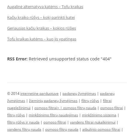
Augalinė alternatyva katėms – Tofu kraikas
Kačių kraiko rūšys – kokį parinkti katei
Geriausias kačių kraikas – kokios rūšies
Tofu kraikas katėms – kuo jis ypatingas
RSS Error:
Retrieved unsupported status code "404"
© 2014
internetine parduotuve
|
padangų žymėjimas
|
padangų
žymėjimas
|
žieminių padangų žymėjimas
|
filtrų rūšys
|
filtrai
nugeležinimui
|
osmoso filtrai> |
osmoso filtrų nauda
|
osmoso filtrai
|
filtrų rūšys
|
minkštinimo filtrų naudojimas
|
minkštinimo sistema
|
filtrų rūšys ir nauda
|
osmoso filtrai
|
vandens filtrai nukalkinimui
|
vandens filtrų nauda
|
osmoso filtrų nauda
|
atbulinio osmoso filtrai
|