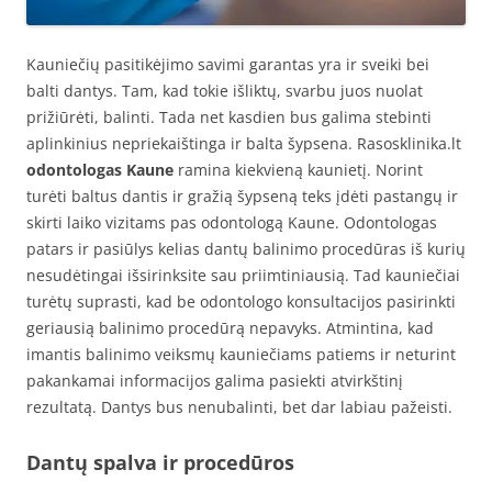
Kauniečių pasitikėjimo savimi garantas yra ir sveiki bei
balti dantys. Tam, kad tokie išliktų, svarbu juos nuolat
prižiūrėti, balinti. Tada net kasdien bus galima stebinti
aplinkinius nepriekaištinga ir balta šypsena. Rasosklinika.lt
odontologas Kaune
ramina kiekvieną kaunietį. Norint
turėti baltus dantis ir gražią šypseną teks įdėti pastangų ir
skirti laiko vizitams pas odontologą Kaune. Odontologas
patars ir pasiūlys kelias dantų balinimo procedūras iš kurių
nesudėtingai išsirinksite sau priimtiniausią. Tad kauniečiai
turėtų suprasti, kad be odontologo konsultacijos pasirinkti
geriausią balinimo procedūrą nepavyks. Atmintina, kad
imantis balinimo veiksmų kauniečiams patiems ir neturint
pakankamai informacijos galima pasiekti atvirkštinį
rezultatą. Dantys bus nenubalinti, bet dar labiau pažeisti.
Dantų spalva ir procedūros