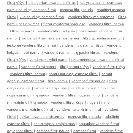
filtrų rūšys
|
apie geriamo vandens filtrus
|
kas yra atbulinis osmosas
|
namui naudingi osmoso filtrai
|
osmoso filtrų nauda
|
naudingi osmoso
filtrai
|
kuo naudingi osmoso filtrai
|
vandens filtravimo sistemos
|
filtrų
namui pasirinkimas
|
filtrai komfortui namuose
|
vandens filtrai namui
|
filtrai namams
|
vandens filtrai kokybei
|
tinkamiausi vandens filtrai
namui
|
vandens filtravimo sistemos namui
|
filtrų sprendimai namui
|
ieškome vandens filtrų namui
|
vandens filtrų namui rūšys
|
vandens
kokybei filtrai namui
|
vandens namui filtrų pasirinkimas
|
vandens
filtrų rtūšys
|
vandens kokybei name
|
rekomenduojami vandens filtrai
namui
|
vandens filtrai namui
|
filtrų namui rūšys
|
vandens filtrų rūšys
|
vandens filtrai namui
|
namui naudingi osmoso filtrai
|
namui
geriausi osmoso filtrai
|
filtrai namui
|
vandens filtrų nauda
|
filtrų
rūšys ir nauda
|
vandens filtrų rūšys
|
vandens minkštinimo filtrai
|
nugeležinimo filtrų nauda
|
vandens filtrai nugeležinimui
|
vandens
minkštinimo filtrų nauda
|
vandens filtrų rūšys
|
nugeležinimo ir
vandens monkštinimo filtrai
|
vandens nukalkinimo filtrai
|
vandens
filtrai
|
geriamo vandens sistemos
|
osmoso filtrų nauda
|
atbulinio
osmoso filtrai
|
seo straipsniu talpinimas
|
aquaphor vandens filtrai
|
aquaphor filtrai
|
osmoso filtrų nauda
|
osmoso filtrai
|
vandens filtrai