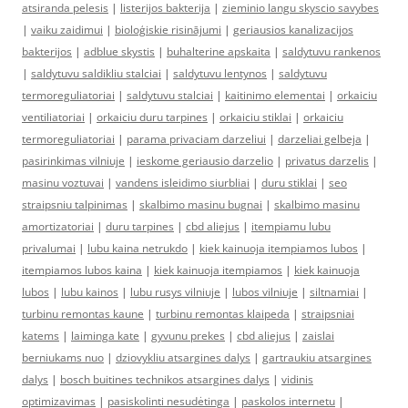
atsiranda pelesis
|
listerijos bakterija
|
zieminio langu skyscio savybes
|
vaiku zaidimui
|
bioloģiskie risinājumi
|
geriausios kanalizacijos
bakterijos
|
adblue skystis
|
buhalterine apskaita
|
saldytuvu rankenos
|
saldytuvu saldikliu stalciai
|
saldytuvu lentynos
|
saldytuvu
termoreguliatoriai
|
saldytuvu stalciai
|
kaitinimo elementai
|
orkaiciu
ventiliatoriai
|
orkaiciu duru tarpines
|
orkaiciu stiklai
|
orkaiciu
termoreguliatoriai
|
parama privaciam darzeliui
|
darzeliai gelbeja
|
pasirinkimas vilniuje
|
ieskome geriausio darzelio
|
privatus darzelis
|
masinu voztuvai
|
vandens isleidimo siurbliai
|
duru stiklai
|
seo
straipsniu talpinimas
|
skalbimo masinu bugnai
|
skalbimo masinu
amortizatoriai
|
duru tarpines
|
cbd aliejus
|
itempiamu lubu
privalumai
|
lubu kaina netrukdo
|
kiek kainuoja itempiamos lubos
|
itempiamos lubos kaina
|
kiek kainuoja itempiamos
|
kiek kainuoja
lubos
|
lubu kainos
|
lubu rusys vilniuje
|
lubos vilniuje
|
siltnamiai
|
turbinu remontas kaune
|
turbinu remontas klaipeda
|
straipsniai
katems
|
laiminga kate
|
gyvunu prekes
|
cbd aliejus
|
zaislai
berniukams nuo
|
dziovykliu atsargines dalys
|
gartraukiu atsargines
dalys
|
bosch buitines technikos atsargines dalys
|
vidinis
optimizavimas
|
pasiskolinti nesudėtinga
|
paskolos internetu
|