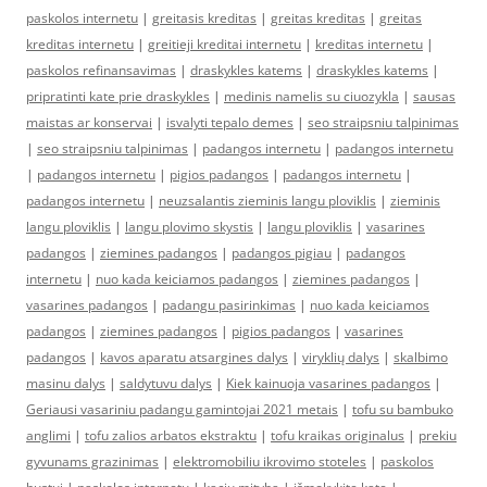
paskolos internetu
|
greitasis kreditas
|
greitas kreditas
|
greitas
kreditas internetu
|
greitieji kreditai internetu
|
kreditas internetu
|
paskolos refinansavimas
|
draskykles katems
|
draskykles katems
|
pripratinti kate prie draskykles
|
medinis namelis su ciuozykla
|
sausas
maistas ar konservai
|
isvalyti tepalo demes
|
seo straipsniu talpinimas
|
seo straipsniu talpinimas
|
padangos internetu
|
padangos internetu
|
padangos internetu
|
pigios padangos
|
padangos internetu
|
padangos internetu
|
neuzsalantis zieminis langu ploviklis
|
zieminis
langu ploviklis
|
langu plovimo skystis
|
langu ploviklis
|
vasarines
padangos
|
ziemines padangos
|
padangos pigiau
|
padangos
internetu
|
nuo kada keiciamos padangos
|
ziemines padangos
|
vasarines padangos
|
padangu pasirinkimas
|
nuo kada keiciamos
padangos
|
ziemines padangos
|
pigios padangos
|
vasarines
padangos
|
kavos aparatu atsargines dalys
|
viryklių dalys
|
skalbimo
masinu dalys
|
saldytuvu dalys
|
Kiek kainuoja vasarines padangos
|
Geriausi vasariniu padangu gamintojai 2021 metais
|
tofu su bambuko
anglimi
|
tofu zalios arbatos ekstraktu
|
tofu kraikas originalus
|
prekiu
gyvunams grazinimas
|
elektromobiliu ikrovimo stoteles
|
paskolos