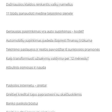
Dažniausios klaidos renkantis vaikų namelius
11 būdų panaudoti medinę laipiojimo sienelę
Geriausias pasirinkimas yra auto supirkimas – kodėl?
Automobilių supirkimas padeda išspręsti finansų trūkumą
Tekinimo paslaugos ir realūs pavyzdžiai iš sunkiosios pramonės
Kaip transformuoti užsakymų valdymą per 12 mėnesių?
Atbulinis osmosas ir nauda
Paskolos internetu – greitai
Greitieji kreditai tapo paprastesni su skaičiuoklėmis
Banko paskola būstui