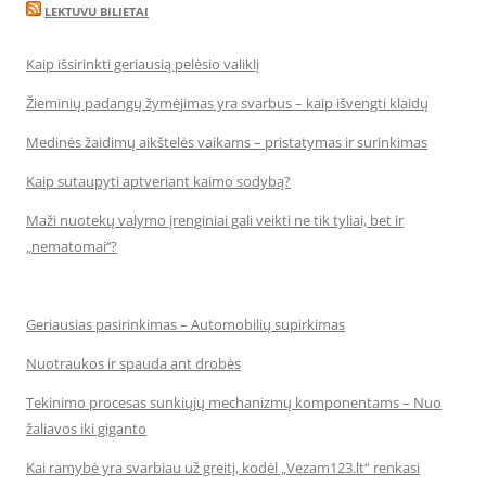
LEKTUVU BILIETAI
Kaip išsirinkti geriausią pelėsio valiklį
Žieminių padangų žymėjimas yra svarbus – kaip išvengti klaidų
Medinės žaidimų aikštelės vaikams – pristatymas ir surinkimas
Kaip sutaupyti aptveriant kaimo sodybą?
Maži nuotekų valymo įrenginiai gali veikti ne tik tyliai, bet ir
„nematomai‘‘?
Geriausias pasirinkimas – Automobilių supirkimas
Nuotraukos ir spauda ant drobės
Tekinimo procesas sunkiųjų mechanizmų komponentams – Nuo
žaliavos iki giganto
Kai ramybė yra svarbiau už greitį, kodėl „Vezam123.lt“ renkasi