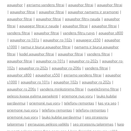
aquaphor
|
geriamo vandens filtrai
|
aquaphor filtrai
|
aquaphor filtrai
|
aquaphor filtrai
|
aquaphor filtrai
|
aquaphor namams ir pramonei
|
aquaphor filtrai
|
aquaphor filtrai
|
aquaphor filtrų nauda
|
aquaphor
filtrai
|
aquapgor filtrai ir nauda
|
aquaphor filtrai
|
aquaphor filtrai
|
vandens filtrai
|
aquaphor filtrai
|
vandens filtru rusys
|
aquaphor s800
|
aquaphor ro-101s
|
aquaphor ro-102s
|
aquapgor s550
|
aquaphor
s1000
|
namui ir biurui aquaphor filtrai
|
namams ir biurui aquaphor
filtrai
|
kodel aquaphor filtrai
|
aquaphor filtrai
|
vandens filtrai
|
aquaphor filtrai
|
aquaphor ro-101s
|
aquaphor ro-202s
|
aquaphor ro-
102s
|
aquaphor ro-202s
|
aquaphor ro-206s
|
vandens filtrai
|
aquaphor s800
|
aquaphor s550
|
geriamo vandens filtrai
|
aquaphor
s1000
|
aquaphor ro 101s
|
aquaphor 102s
|
aquaphor ro 202s
|
aquaphor ro 206s
|
vandens minkstinimo filtrai
|
nugeležinimo filtrai
|
pelesio kvapa galima panaikinti
|
priemone nuo voru
|
lauko kubilai
pardavimui
|
priemonė nuo vorų
|
telefonų remontas
|
kas yra seo
|
priemone nuo voru
|
telefonų remontas
|
telefonų remontas
|
priemonė nuo vorų
|
lauko kubilai pardavimui
|
seo straipsniu
talpinimas
|
geriausias pelėsio valiklis
|
seo straipsniu talpinimas
|
kaip