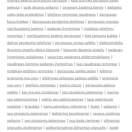
isvengti pelesio atsiradimo namuose
|
kaip išsirinkti geriausią valiklį
pelėsiui
|
puiki dovana vaikams
|
smagiam žaidimui kieme
|
aikštelės
vaikų laiko praleidimui
|
telefonų remontas naudingas
|
geriausias
kaciu kraikas
|
dazniausiai gendantys telefonai
|
geriausias maistas
sterilizuotoms katėms
|
padangų žymėjimas
|
mobiliųjų telefonų
remontas
|
sterilizuotoms katėms geriausias
|
kiek kainuoja kubilai
|
dažnai gendantys telefonai
|
geriausias vonios valiklis
|
elektromobiliu
ikrovimo stoteliu pletra lietuvoje
|
lietuvoje daugeja stoteliu
|
padangų
žymėjimas reikalingas
|
vasarinės padangos elektromobiliams
|
naudingas žieminių padangų žymėjimas
|
kuo naudingas remontas
|
mobiliųjų telefonų remontas
|
geriausias valiklis peliui
|
efektyvi
priemone nuo voru
|
efektyviai veikiantis pelėsio valiklis
|
priemonė
nuo vorų
|
telefonų remontas
|
josera classic
|
geriausias pelesio
valiklis
|
kas yra seo straipsniai
|
seo straipsniu talpinimas
|
isorinis
seo optimizavimas
|
vidinis seo optimizavimas
|
kaip optimizuoti
svetaine
|
kriaukles
|
namu apyvokos reikmenys
|
buitis
|
vaikams
|
seo straipsniu talpinimas
|
bakterijos kanalizacijai
|
saugus zaidimas
vaikams
|
seo straipsniu talpinimas
|
nuo kada ziemines
|
siltnamiai
stipruolis atsiliepimai
|
polikarbonatiniai šiltnamiai stipruolis
|
kodel