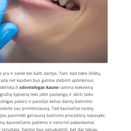
yra ir sveiki bei balti dantys. Tam, kad tokie išliktų,
 Tada net kasdien bus galima stebinti aplinkinius
sklinika.lt
odontologas Kaune
ramina kiekvieną
 gražią šypseną teks įdėti pastangų ir skirti laiko
logas patars ir pasiūlys kelias dantų balinimo
inksite sau priimtiniausią. Tad kauniečiai turėtų
ijos pasirinkti geriausią balinimo procedūrą nepavyks.
smų kauniečiams patiems ir neturint pakankamai
į rezultatą. Dantys bus nenubalinti, bet dar labiau