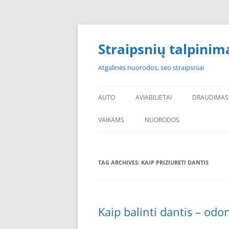
Skip
to
content
Straipsnių talpinim
Atgalinės nuorodos, seo straipsniai
AUTO
AVIABILIETAI
DRAUDIMAS
VAIKAMS
NUORODOS
POPULIARIAUSI
TAG ARCHIVES:
KAIP PRIZIURETI DANTIS
PADANGOS PIGIAU
PERKU PADANGAS
NAUJOS PADANGOS
Kaip balinti dantis – od
PIGIOS PADANGOS