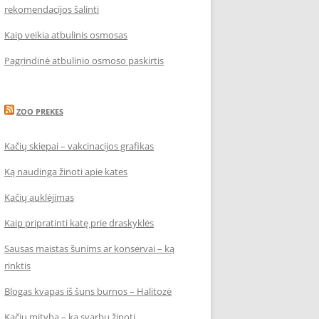
rekomendacijos šalinti
Kaip veikia atbulinis osmosas
Pagrindinė atbulinio osmoso paskirtis
ZOO PREKES
Kačių skiepai – vakcinacijos grafikas
Ką naudinga žinoti apie kates
Kačių auklėjimas
Kaip pripratinti katę prie draskyklės
Sausas maistas šunims ar konservai – ką
rinktis
Blogas kvapas iš šuns burnos – Halitozė
Kačių mityba – ką svarbu žinoti