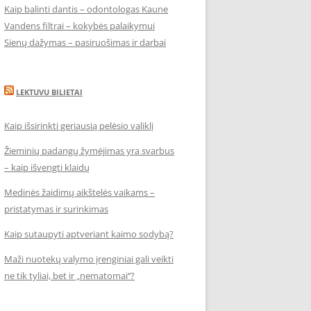
Kaip balinti dantis – odontologas Kaune
Vandens filtrai – kokybės palaikymui
Sienų dažymas – pasiruošimas ir darbai
LEKTUVU BILIETAI
Kaip išsirinkti geriausią pelėsio valiklį
Žieminių padangų žymėjimas yra svarbus
– kaip išvengti klaidų
Medinės žaidimų aikštelės vaikams –
pristatymas ir surinkimas
Kaip sutaupyti aptveriant kaimo sodybą?
Maži nuotekų valymo įrenginiai gali veikti
ne tik tyliai, bet ir „nematomai‘‘?