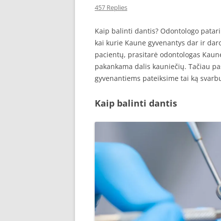
457 Replies
SEO STRAIPSNIU TALPINIMAS
Kaip balinti dantis? Odontologo pata
SEO STRAIPSNIU TALPINIMAS
kai kurie Kaune gyvenantys dar ir daro
pacientų, prasitarė odontologas Kaune.
pakankama dalis kauniečių. Tačiau pas
gyvenantiems pateiksime tai ką svarbu
Kaip balinti dantis