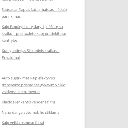
Sausas ar šlapias kačių maistas – ėdalo
parinkimas
Kaip išmokyti katę daryti į dėžutę su
kraiku – prie tualeto katę pratinkite su
kantrybe
Kuo ypatingas Silikoninis kraikas –
Privalumai
Auto supirkimas kaip efektyvus
transporto priemonės gyvavimo ciklo
valdymo instrumentas
Klaidos renkantis vandens filtrą
Nano danga automobilio stiklams
Kaip veikia osmoso filtrai