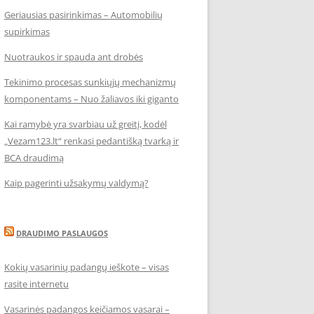
Geriausias pasirinkimas – Automobilių
supirkimas
Nuotraukos ir spauda ant drobės
Tekinimo procesas sunkiųjų mechanizmų
komponentams – Nuo žaliavos iki giganto
Kai ramybė yra svarbiau už greitį, kodėl
„Vezam123.lt“ renkasi pedantišką tvarką ir
BCA draudimą
Kaip pagerinti užsakymų valdymą?
DRAUDIMO PASLAUGOS
Kokių vasarinių padangų ieškote – visas
rasite internetu
Vasarinės padangos keičiamos vasarai –