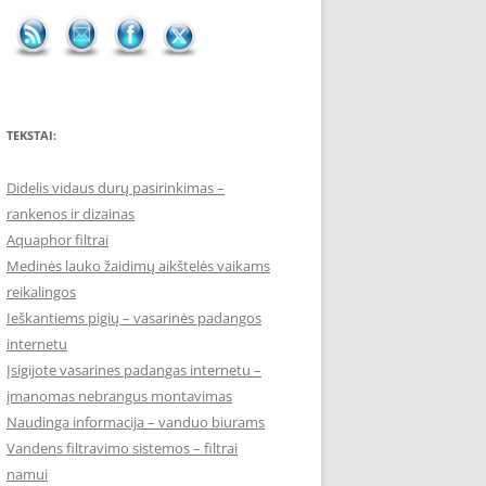
TEKSTAI:
Didelis vidaus durų pasirinkimas –
rankenos ir dizainas
Aquaphor filtrai
Medinės lauko žaidimų aikštelės vaikams
reikalingos
Ieškantiems pigių – vasarinės padangos
internetu
Įsigijote vasarines padangas internetu –
įmanomas nebrangus montavimas
Naudinga informacija – vanduo biurams
Vandens filtravimo sistemos – filtrai
namui