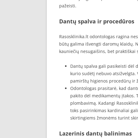
pažeisti.
Dantų spalva ir procedūros
Rasosklinika.lt odontologas ragina ne
būtų galima išvengti daromų klaidų. 
kauniečių nesugaišins, bet praktiškai 
Dantų spalva gali pasikeisti dėl d
kurio sudėtį nebuvo atsižvelgta. 
pamirštų higienos procedūrų ir 
Odontologas prasitarė, kad dant
pakito dėl medikamentų įtakos. 
plombavimą. Kadangi Rasosklinik
toks pasirinkimas kardinaliai ga
skirtingiems žmonėms turint skir
Lazerinis dantų balinimas