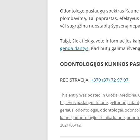
Odontologo paslaugų spektras Kaune yra 
plombavimą. Tai paprastas, efektyvus 
vėl sugrąžina nuostabią šypseną nepa
Taigi, šiek tiek gavote informacijos ka
genda dantys
. Kad būtų galima išveng
ODONTOLOGIJOS KLINIKOS PA
REGISTRACIJA
+370 (37) 72 97 97
This entry was posted in
Grožis
,
Medicina
,
higienos paslaugos kaune
,
geltonuoja dant
geriausi odontologai
,
odontologai
,
odontol
kaune
,
odontologijos klinika kaune
,
odonto
2021/05/12
.