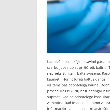
Kauniečių pasitikėjimo savimi garantas 
svarbu juos nuolat prižiūrėti, balinti.
nepriekaištinga ir balta šypsena. Raso
kaunietį. Norint turėti baltus dantis ir
vizitams pas odontologą Kaune. Odonto
procedūras iš kurių nesudėtingai išsir
suprasti, kad be odontologo konsultac
Atmintina, kad imantis balinimo veik
informacijos galima pasiekti atvirkštin