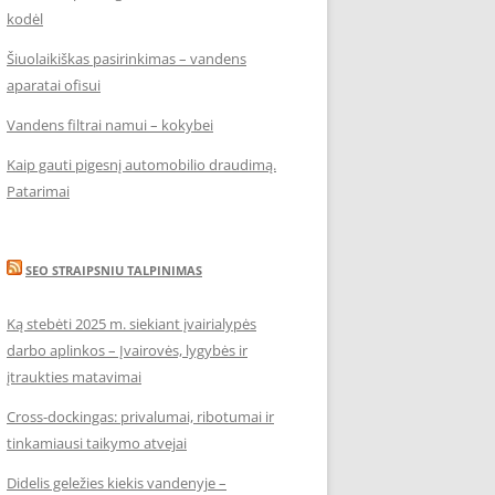
kodėl
Šiuolaikiškas pasirinkimas – vandens
aparatai ofisui
Vandens filtrai namui – kokybei
Kaip gauti pigesnį automobilio draudimą.
Patarimai
SEO STRAIPSNIU TALPINIMAS
Ką stebėti 2025 m. siekiant įvairialypės
darbo aplinkos – Įvairovės, lygybės ir
įtraukties matavimai
Cross-dockingas: privalumai, ribotumai ir
tinkamiausi taikymo atvejai
Didelis geležies kiekis vandenyje –