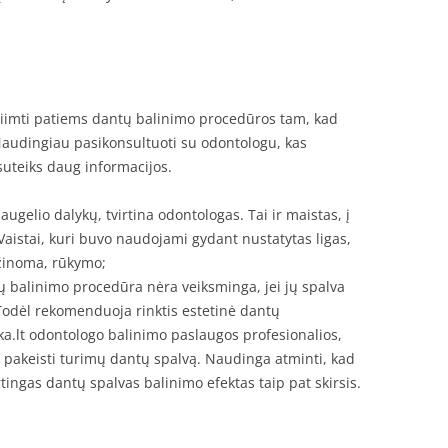
siimti patiems dantų balinimo procedūros tam, kad
Naudingiau pasikonsultuoti su odontologu, kas
suteiks daug informacijos.
augelio dalykų, tvirtina odontologas. Tai ir maistas, į
Vaistai, kuri buvo naudojami gydant nustatytas ligas,
žinoma, rūkymo;
ų balinimo procedūra nėra veiksminga, jei jų spalva
Todėl rekomenduoja rinktis estetinė dantų
a.lt odontologo balinimo paslaugos profesionalios,
li pakeisti turimų dantų spalvą. Naudinga atminti, kad
tingas dantų spalvas balinimo efektas taip pat skirsis.