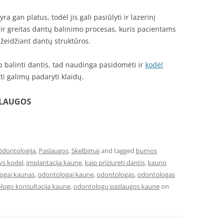
gan platus, todėl jis gali pasiūlyti ir lazerinį
ir greitas dantų balinimo procesas, kuris pacientams
žeidžiant dantų struktūros.
ip balinti dantis, tad naudinga pasidomėti ir
kodėl
ti galimų padaryti klaidų.
SLAUGOS
Odontologija
,
Paslaugos
,
Skelbimai
and tagged
burnos
ys kodel
,
implantacija kaune
,
kaip priziureti dantis
,
kauno
ogai kaunas
,
odontologai kaune
,
odontologas
,
odontologas
logo konsultacija kaune
,
odontologų paslaugos kaune
on