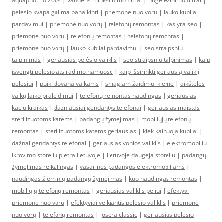
aquaphor ro 206s
|
vandens minkstinimo filtrai
|
nugeležinimo filtrai
|
pelesio kvapa galima panaikinti
|
priemone nuo voru
|
lauko kubilai
pardavimui
|
priemonė nuo vorų
|
telefonų remontas
|
kas yra seo
|
priemone nuo voru
|
telefonų remontas
|
telefonų remontas
|
priemonė nuo vorų
|
lauko kubilai pardavimui
|
seo straipsniu
talpinimas
|
geriausias pelėsio valiklis
|
seo straipsniu talpinimas
|
kaip
isvengti pelesio atsiradimo namuose
|
kaip išsirinkti geriausią valiklį
pelėsiui
|
puiki dovana vaikams
|
smagiam žaidimui kieme
|
aikštelės
vaikų laiko praleidimui
|
telefonų remontas naudingas
|
geriausias
kaciu kraikas
|
dazniausiai gendantys telefonai
|
geriausias maistas
sterilizuotoms katėms
|
padangų žymėjimas
|
mobiliųjų telefonų
remontas
|
sterilizuotoms katėms geriausias
|
kiek kainuoja kubilai
|
dažnai gendantys telefonai
|
geriausias vonios valiklis
|
elektromobiliu
ikrovimo stoteliu pletra lietuvoje
|
lietuvoje daugeja stoteliu
|
padangų
žymėjimas reikalingas
|
vasarinės padangos elektromobiliams
|
naudingas žieminių padangų žymėjimas
|
kuo naudingas remontas
|
mobiliųjų telefonų remontas
|
geriausias valiklis peliui
|
efektyvi
priemone nuo voru
|
efektyviai veikiantis pelėsio valiklis
|
priemonė
nuo vorų
|
telefonų remontas
|
josera classic
|
geriausias pelesio