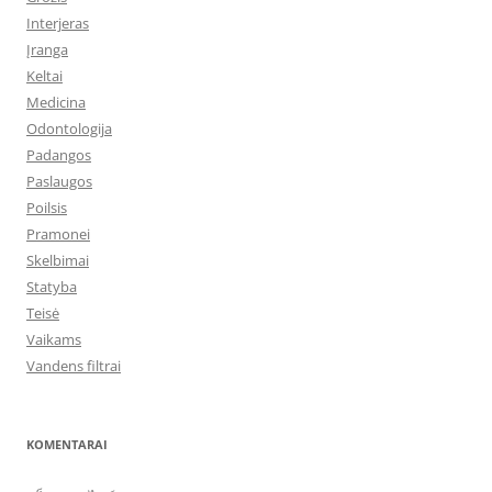
Interjeras
Įranga
Keltai
Medicina
Odontologija
Padangos
Paslaugos
Poilsis
Pramonei
Skelbimai
Statyba
Teisė
Vaikams
Vandens filtrai
KOMENTARAI