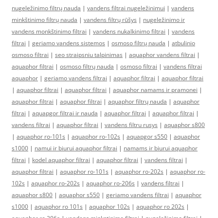
nugeležinimo filtrų nauda
|
vandens filtrai nugeležinimui
|
vandens
minkštinimo filtrų nauda
|
vandens filtrų rūšys
|
nugeležinimo ir
vandens monkštinimo filtrai
|
vandens nukalkinimo filtrai
|
vandens
filtrai
|
geriamo vandens sistemos
|
osmoso filtrų nauda
|
atbulinio
osmoso filtrai
|
seo straipsniu talpinimas
|
aquaphor vandens filtrai
|
aquaphor filtrai
|
osmoso filtrų nauda
|
osmoso filtrai
|
vandens filtrai
aquaphor
|
geriamo vandens filtrai
|
aquaphor filtrai
|
aquaphor filtrai
|
aquaphor filtrai
|
aquaphor filtrai
|
aquaphor namams ir pramonei
|
aquaphor filtrai
|
aquaphor filtrai
|
aquaphor filtrų nauda
|
aquaphor
filtrai
|
aquapgor filtrai ir nauda
|
aquaphor filtrai
|
aquaphor filtrai
|
vandens filtrai
|
aquaphor filtrai
|
vandens filtru rusys
|
aquaphor s800
|
aquaphor ro-101s
|
aquaphor ro-102s
|
aquapgor s550
|
aquaphor
s1000
|
namui ir biurui aquaphor filtrai
|
namams ir biurui aquaphor
filtrai
|
kodel aquaphor filtrai
|
aquaphor filtrai
|
vandens filtrai
|
aquaphor filtrai
|
aquaphor ro-101s
|
aquaphor ro-202s
|
aquaphor ro-
102s
|
aquaphor ro-202s
|
aquaphor ro-206s
|
vandens filtrai
|
aquaphor s800
|
aquaphor s550
|
geriamo vandens filtrai
|
aquaphor
s1000
|
aquaphor ro 101s
|
aquaphor 102s
|
aquaphor ro 202s
|