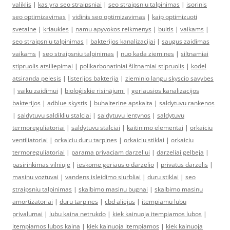
valiklis
|
kas yra seo straipsniai
|
seo straipsniu talpinimas
|
isorinis
seo optimizavimas
|
vidinis seo optimizavimas
|
kaip optimizuoti
svetaine
|
kriaukles
|
namu apyvokos reikmenys
|
buitis
|
vaikams
|
seo straipsniu talpinimas
|
bakterijos kanalizacijai
|
saugus zaidimas
vaikams
|
seo straipsniu talpinimas
|
nuo kada ziemines
|
siltnamiai
stipruolis atsiliepimai
|
polikarbonatiniai šiltnamiai stipruolis
|
kodel
atsiranda pelesis
|
listerijos bakterija
|
zieminio langu skyscio savybes
|
vaiku zaidimui
|
bioloģiskie risinājumi
|
geriausios kanalizacijos
bakterijos
|
adblue skystis
|
buhalterine apskaita
|
saldytuvu rankenos
|
saldytuvu saldikliu stalciai
|
saldytuvu lentynos
|
saldytuvu
termoreguliatoriai
|
saldytuvu stalciai
|
kaitinimo elementai
|
orkaiciu
ventiliatoriai
|
orkaiciu duru tarpines
|
orkaiciu stiklai
|
orkaiciu
termoreguliatoriai
|
parama privaciam darzeliui
|
darzeliai gelbeja
|
pasirinkimas vilniuje
|
ieskome geriausio darzelio
|
privatus darzelis
|
masinu voztuvai
|
vandens isleidimo siurbliai
|
duru stiklai
|
seo
straipsniu talpinimas
|
skalbimo masinu bugnai
|
skalbimo masinu
amortizatoriai
|
duru tarpines
|
cbd aliejus
|
itempiamu lubu
privalumai
|
lubu kaina netrukdo
|
kiek kainuoja itempiamos lubos
|
itempiamos lubos kaina
|
kiek kainuoja itempiamos
|
kiek kainuoja