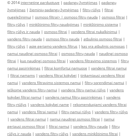
© 2014
internetine parduotuve
|
padangų žymėjimas
|
padangų
žymėjimas
|
žieminių padangų žymėjimas
|
filtrų rūšys
|
filtrai
nugeležinimui
|
osmoso filtrai> |
osmoso filtrų nauda
|
osmoso filtrai
|
filtrų rūšys
|
minkštinimo filtrų naudojimas
|
minkštinimo sistema
|
filtrų rūšys ir nauda
|
osmoso filtrai
|
vandens filtrai nukalkinimui
|
vandens filtrų nauda
|
osmoso filtrų nauda
|
atbulinio osmoso filtrai
|
filtrų rūšys
|
apie geriamo vandens filtrus
|
kas yra atbulinis osmosas
|
namui naudingi osmoso filtrai
|
osmoso filtrų nauda
|
naudingi osmoso
filtrai
|
kuo naudingi osmoso filtrai
|
vandens filtravimo sistemos
|
filtrų
namui pasirinkimas
|
filtrai komfortui namuose
|
vandens filtrai namui
|
filtrai namams
|
vandens filtrai kokybei
|
tinkamiausi vandens filtrai
namui
|
vandens filtravimo sistemos namui
|
filtrų sprendimai namui
|
ieškome vandens filtrų namui
|
vandens filtrų namui rūšys
|
vandens
kokybei filtrai namui
|
vandens namui filtrų pasirinkimas
|
vandens
filtrų rtūšys
|
vandens kokybei name
|
rekomenduojami vandens filtrai
namui
|
vandens filtrai namui
|
filtrų namui rūšys
|
vandens filtrų rūšys
|
vandens filtrai namui
|
namui naudingi osmoso filtrai
|
namui
geriausi osmoso filtrai
|
filtrai namui
|
vandens filtrų nauda
|
filtrų
rūšys ir nauda
|
vandens filtrų rūšys
|
vandens minkštinimo filtrai
|