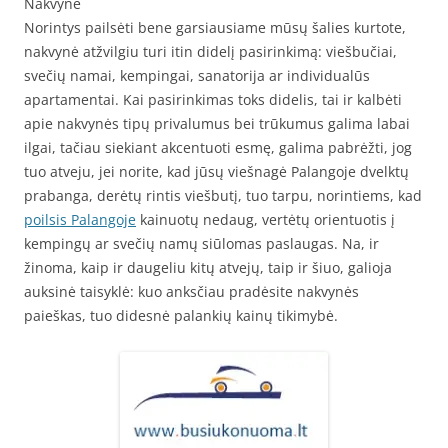
Nakvynė
Norintys pailsėti bene garsiausiame mūsų šalies kurtote,
nakvynė atžvilgiu turi itin didelį pasirinkimą: viešbučiai,
svečių namai, kempingai, sanatorija ar individualūs
apartamentai. Kai pasirinkimas toks didelis, tai ir kalbėti
apie nakvynės tipų privalumus bei trūkumus galima labai
ilgai, tačiau siekiant akcentuoti esmę, galima pabrėžti, jog
tuo atveju, jei norite, kad jūsų viešnagė Palangoje dvelktų
prabanga, derėtų rintis viešbutį, tuo tarpu, norintiems, kad
poilsis Palangoje
kainuotų nedaug, vertėtų orientuotis į
kempingų ar svečių namų siūlomas paslaugas. Na, ir
žinoma, kaip ir daugeliu kitų atvejų, taip ir šiuo, galioja
auksinė taisyklė: kuo anksčiau pradėsite nakvynės
paieškas, tuo didesnė palankių kainų tikimybė.