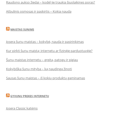
Raudono aukso žiedai – kodėl jie traukia šiuolaikines poras?
Atbulinis osmosas ir paskirtis – Kokia nauda
MAISTAS SUNIMS
Josera šunų maistas – kokybė, nauda ir pasirinkimas
Kur pirkti šunų maistą: internetu ar fizinėje parduotuvėje?
Šunų maistas internetu – greita, patogu ir pigiau
Kokybiška šunų mityba – ką naudinga žinoti
Sausas šunų maistas – iš kokių produktų gaminamas
GYVUNU PREKES INTERNETU
Josera Classic katėms