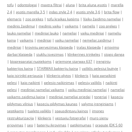
tofu
|
odontologai
|
maxtra filtrai
|
aluna
|
brita aluna ąsotis
|
marella
2,4
|
ąsotis marella 3,5
|
indas style 2,4
|
ąsotis style 3,6
|
brita flow
|
elemaris
|
zoo prekes
|
tofu kraikas katėms
|
Vaikų žaidimo nameliai
|
medinis žaidimui
|
medinis vaiku
|
vaikams
|
namelis
|
zoo prekes
|
lauko nameliai
|
mediniai lauko
|
nameliai
|
vaiku mediniai
|
nameliu
kaina
|
vaikams
|
mediniai
|
vaiku nameliai
|
nemeliai zaidimui
|
mediniai
|
kroviniu pervezimas klaipeda
|
tralas klaipeda
|
griovimo
darbai klaipeda
|
siukliu isvezimas
|
klinkerines trinkeles
|
stogo danga
|
biopreparatai nuotekoms
|
priemone starwax 637
|
irenginiu
bakterijos kaina
|
STARWAX bakteriju kaina
|
valiklis pelesiui buityje
|
kaip isirinkti geriausia
|
klinkerio plytos
|
klinkeris
|
kaip panaikinti
pelesi
|
kaip naikinti
|
pelesio naikinimas
|
pelesių valiklis
|
naikinti
pelesi
|
mediniai nameliai vaikams
|
vaiku mediniai nameliai
|
nameliai
vaikams zaidimui kaina
|
mediniai nameliai priedai
|
toneriai
|
kaseciu
pildymas vilnius
|
kaseciu pildymas kaunas
|
valymo įrenginiams
|
septikams
|
tualeto valiklis
|
spausdintuvu kainos
|
imones
restrukturizacija
|
klinkeris
|
vestuviu fotografai
|
muro sienu
griovimas
|
seo
|
bateriju ikrovimas
|
patikimumas
|
orapute JDK S 60