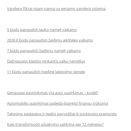
Vandens filtrai visam namui su geriamo vandens sistema
5 būdų panaudoti lauko namelį vaikams
2026 6 būdų panaudoti žaidimų aikšteles vaikams
7 būdų panaudoti žaidimų namelį vaikams
Dažniausios klaidos renkantis vaikų namelius
11 būdų panaudoti medinę laipiojimo sienelę
Geriausias pasirinkimas yra auto supirkimas – kodėl?
Automobilių supirkimas padeda išspręsti finansų trūkumą
Tekinimo paslaugos ir realūs pavyzdžiai iš sunkiosios pramonės
Kaip transformuoti užsakymų valdymą per 12 mėnesių?