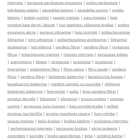
internetu
|
geriausia parduotuve gyvunams
|
prekiu parduotuve
|
kokybiskas edalas
|
pavadeliai katems
|
pavadeliai sunims
|
prekes
katems
|
prekes sunims
|
sausas maistas
|
sunu maistas
|
kaip
ismokyti kate daryti i dezute
|
kuo ypatingas silikoninis kraikas
|
prekes
gyvunams akcija
|
geriausi siltnamiai
|
kaip issirinkti
|
polikarbonatiniai
šiltnamiai
|
tvirti siltnamiai
|
polikarbonatiniai atsiliepimai
|
šiltnamiai
atsiliepimai
|
led reklama
|
vandens filtrai
|
vandens filtrai
|
renkamės
filtrus
|
tinkamiausias maistas
|
maistas internetu
|
geriausias ėdalas
|
augintojams
|
blogas
|
straipsniai
|
straipsniai
|
straipsniai
|
fejerverkai
|
ieskantiems filtru
|
filtrai namui
|
filtru nauda
|
vandens
filtrai
|
vandens filtrai
|
biologinės bakterijos
|
kanalizacijos kvapas
|
kanalizacijos bakterijos
|
medinis namelis su ciuozykla
|
efektyvio
biologinės bakterijos
|
fejerverkai
|
sodui
|
brita vandens filtrai
|
privatus darzelis
|
šiltnamiai
|
siltnamiai
|
gyvunu prekes
|
maistas
sunims
|
geriausias sunu maistas
|
kaip issirinkti kraika
|
gelbsti
gyvūnus nuo karščio
|
gyvūnų maudynės vasarą
|
šunų mityba
|
sausas maistas
|
kačių kraikas
|
kraikas katėms
|
gyvūnams internetu
|
perkamiausios internetu
|
geriausias kraikas
|
akcija prekems
|
zooprekės
|
issirinkti
|
kraiko pasirinkimas
|
brita
|
ismokyti katina
|