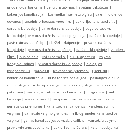
|
oraputes membranos
|
indu ploviklis
|
pavojingu atlieku tvarkymas
|
griovimo darbai kaina
|
geliu pristatymas
|
apatinis trikotazas
|
bakterijos kanalizacijai
|
kosmetika internetu pigiau
|
valentino dienos
dovanos
|
apatinis trikotazas moterims
|
bakterijoskanalizacijai.lt
|
darzelis klaipedoje
|
vaiku darzelis klaipedoje
|
pagalba tėvams
klaipėdoje
|
privatus darželis klaipėdoje gelbėja
|
darželis klaipėdoje
|
pasirinkimas klaipėdoje
|
darželis klaipėdoje
|
privatus darželis
klaipėdoje
|
privatus darželis klaipėdoje
|
darželis klaipėdoje
|
vandens
filtrai
|
nuo pelesio
|
vaiku nameliai
|
aukliu agentura
|
valymo
irenginiai kainos
|
privatus darzelis klaipedoje
|
biologijos
korepetitorius
|
paroles.lt
|
ieškantiems priemonių
|
septikui
|
bakterijos kanalizacijai
|
buhalterines paslaugos
|
paslaugos vilniuje
|
cerpiu stogas
|
mitai apie dangą
|
apie čerpinį stogą
|
apie čerpes
|
patarimai
|
paslaugos Lietuvoje
|
dokumentai
|
programos
|
kiek
kainuoja
|
apskaitaman.lt
|
naujiems ir probleminiams septikams
|
geriausios priemones
|
kanalizaciniai vandenys
|
vandens suliniu
valymas
|
vamzdziu valymo granules
|
mikrogranules kanalizacijos
valymui
|
gelinis kanalizacijos vamzdziu valiklis
|
vamzdziu valymui
|
probleminiams septikams
|
bakterijos maišeliais
|
retai naudojamai