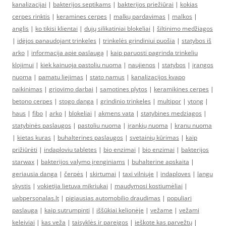
kanalizacijai
|
bakterijos septikams
|
bakterijos priežiūrai
|
kokias
cerpes rinktis
|
keramines cerpes
|
malkų pardavimas
|
malkos
|
anglis
|
ko tikisi klientai
|
dujų silikatiniai blokeliai
|
šiltinimo medžiagos
|
idėjos panaudojant trinkeles
|
trinkelės grindiniui puošia
|
statybos iš
arko
|
informacija apie paslaugą
|
kaip paruosti pagrinda trinkeliu
klojimui
|
kiek kainuoja pastoliu nuoma
|
naujienos
|
statybos
|
įrangos
nuoma
|
pamatu liejimas
|
stato namus
|
kanalizacijos kvapo
naikinimas
|
griovimo darbai
|
samotines plytos
|
keramikines cerpes
|
betono cerpes
|
stogo danga
|
grindinio trinkeles
|
multipor
|
ytong
|
haus
|
fibo
|
arko
|
blokeliai
|
akmens vata
|
statybines medziagos
|
statybinės paslaugos
|
pastoliu nuoma
|
įrankių nuoma
|
kranu nuoma
|
kietas kuras
|
buhalterines paslaugos
|
svetainių kūrimas
|
kaip
prižiūrėti
|
indaploviu tabletes
|
bio enzimai
|
bio enzimai
|
bakterijos
starwax
|
bakterijos valymo įrenginiams
|
buhalterine apskaita
|
geriausia danga
|
čerpės
|
skirtumai
|
taxi vilniuje
|
indaploves
|
langu
skystis
|
vokietija lietuva mikriukai
|
maudymosi kostiumėliai
|
uabpersonalas.lt
|
pigiausias automobilio draudimas
|
populiari
paslauga
|
kaip sutrumpinti
|
iššūkiai kelionėje
|
vežame
|
vežami
keleiviai
|
kas veža
|
taisyklės ir pareigos
|
ieškote kas parvežtų
|