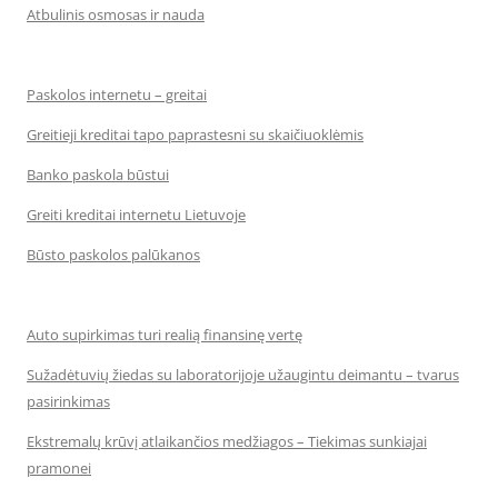
Atbulinis osmosas ir nauda
Paskolos internetu – greitai
Greitieji kreditai tapo paprastesni su skaičiuoklėmis
Banko paskola būstui
Greiti kreditai internetu Lietuvoje
Būsto paskolos palūkanos
Auto supirkimas turi realią finansinę vertę
Sužadėtuvių žiedas su laboratorijoje užaugintu deimantu – tvarus
pasirinkimas
Ekstremalų krūvį atlaikančios medžiagos – Tiekimas sunkiajai
pramonei