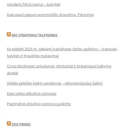
Vandens filtrai namui – kokybei
Kaip gauti pigesnį automobilio draudimą. Patarimai
SEO STRAIPSNIU TALPINIMAS
Ką stebėti 2025 m. siekiant įvairialypės darbo aplinkos – Įvairovės,
lygybės ir įtraukties matavimai
Cross-dockingas: privalumai, ribotumai ir tinkamiausi taikymo
atvejai
Didelis geležies kiekis vandenyje – rekomendacijos šalinti
Kaip veikia atbulinis osmosas
Pagrindinė atbulinio osmoso paskirtis
ZOO PREKES