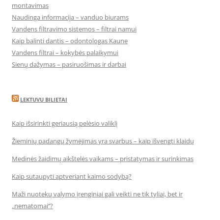
montavimas
Naudinga informacija – vanduo biurams
Vandens filtravimo sistemos – filtrai namui
Kaip balinti dantis – odontologas Kaune
Vandens filtrai – kokybės palaikymui
Sienų dažymas – pasiruošimas ir darbai
LEKTUVU BILIETAI
Kaip išsirinkti geriausią pelėsio valiklį
Žieminių padangų žymėjimas yra svarbus – kaip išvengti klaidų
Medinės žaidimų aikštelės vaikams – pristatymas ir surinkimas
Kaip sutaupyti aptveriant kaimo sodybą?
Maži nuotekų valymo įrenginiai gali veikti ne tik tyliai, bet ir
„nematomai‘‘?