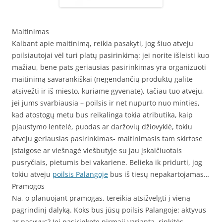
Maitinimas
Kalbant apie maitinimą, reikia pasakyti, jog šiuo atveju
poilsiautojai vėl turi platų pasirinkimą: jei norite išleisti kuo
mažiau, bene pats geriausias pasirinkimas yra organizuoti
maitinimą savarankiškai (negendančių produktų galite
atsivežti ir iš miesto, kuriame gyvenate), tačiau tuo atveju,
jei jums svarbiausia – poilsis ir net nupurto nuo minties,
kad atostogų metu bus reikalinga tokia atributika, kaip
pjaustymo lentelė, puodas ar daržovių džiovyklė, tokiu
atveju geriausias pasirinkimas- maitinimasis tam skirtose
įstaigose ar viešnagė viešbutyje su jau įskaičiuotais
pusryčiais, pietumis bei vakariene. Belieka ik pridurti, jog
tokiu atveju
poilsis Palangoje
bus iš tiesų nepakartojamas…
Pramogos
Na, o planuojant pramogas, tereikia atsižvelgti į vieną
pagrindinį dalyką. Koks bus jūsų poilsis Palangoje: aktyvus
ar pasyvus? Jei pasirinkote pirmąjį variantą, rinkitės