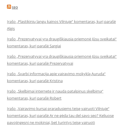
SEO
Įrašo „Plastikinių langų kainos Vilniuje“ komentaras, kurį parašė
Algis
Įrašo „Prezervatyvai yra draugiškiausia priemonė Jūsų sveikatai“
komentaras, kurį parašė Sargiai
Įrašo „Prezervatyvai yra draugiškiausia priemonė Jūsų sveikatai“
komentaras, kurį parašė Prezervatyvai
Įrašo „Svarbi informacija apie vairavimo mokyklą Auruda“
komentaras, kurį parašė Kristina
Įrašo „Skelbimai internete ir nauda patalpinus skelbimą“
komentaras, kurį parašė Robert
Įrašo „Vairavimo kursai praradusiems teisę vairuoti Vilniuje“
komentaras, kurį parašė Ar ne gėda tau del savo seo? Keliuose
pavojingesni ne mokiniai, bet turintys teisę vairuoti