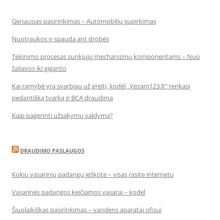
Geriausias pasirinkimas – Automobilių supirkimas
Nuotraukos ir spauda ant drobės
Tekinimo procesas sunkiųjų mechanizmų komponentams – Nuo
žaliavos iki giganto
Kai ramybė yra svarbiau už greitį, kodėl „Vezam123.lt“ renkasi
pedantišką tvarką ir BCA draudimą
Kaip pagerinti užsakymų valdymą?
DRAUDIMO PASLAUGOS
Kokių vasarinių padangų ieškote – visas rasite internetu
Vasarinės padangos keičiamos vasarai – kodėl
Šiuolaikiškas pasirinkimas – vandens aparatai ofisui