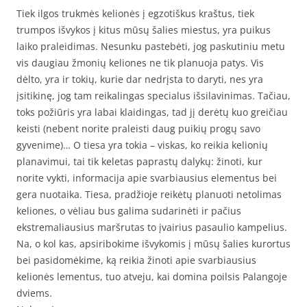
Tiek ilgos trukmės kelionės į egzotiškus kraštus, tiek
trumpos išvykos į kitus mūsų šalies miestus, yra puikus
laiko praleidimas. Nesunku pastebėti, jog paskutiniu metu
vis daugiau žmonių keliones ne tik planuoja patys. Vis
dėlto, yra ir tokių, kurie dar nedrįsta to daryti, nes yra
įsitikinę, jog tam reikalingas specialus išsilavinimas. Tačiau,
toks požiūris yra labai klaidingas, tad jį derėtų kuo greičiau
keisti (nebent norite praleisti daug puikių progų savo
gyvenime)… O tiesa yra tokia – viskas, ko reikia kelionių
planavimui, tai tik keletas paprastų dalykų: žinoti, kur
norite vykti, informacija apie svarbiausius elementus bei
gera nuotaika. Tiesa, pradžioje reikėtų planuoti netolimas
keliones, o vėliau bus galima sudarinėti ir pačius
ekstremaliausius maršrutas to įvairius pasaulio kampelius.
Na, o kol kas, apsiribokime išvykomis į mūsų šalies kurortus
bei pasidomėkime, ką reikia žinoti apie svarbiausius
kelionės lementus, tuo atveju, kai domina poilsis Palangoje
dviems.