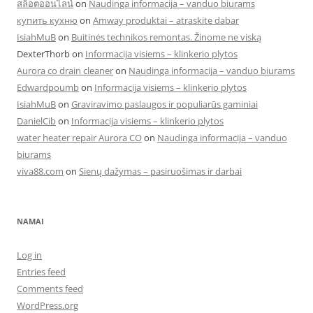
สล็อตออนไลน์
on
Naudinga informacija – vanduo biurams
купить кухню
on
Amway produktai – atraskite dabar
IsiahMuB
on
Buitinės technikos remontas. Žinome ne viską
DexterThorb
on
Informacija visiems – klinkerio plytos
Aurora co drain cleaner
on
Naudinga informacija – vanduo biurams
Edwardpoumb
on
Informacija visiems – klinkerio plytos
IsiahMuB
on
Graviravimo paslaugos ir populiarūs gaminiai
DanielCib
on
Informacija visiems – klinkerio plytos
water heater repair Aurora CO
on
Naudinga informacija – vanduo
biurams
viva88.com
on
Sienų dažymas – pasiruošimas ir darbai
NAMAI
Log in
Entries feed
Comments feed
WordPress.org