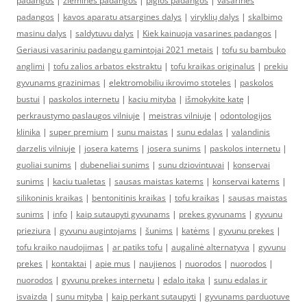
padangos
|
ziemines padangos
|
pigios padangos
|
vasarines
padangos
|
kavos aparatu atsargines dalys
|
viryklių dalys
|
skalbimo
masinu dalys
|
saldytuvu dalys
|
Kiek kainuoja vasarines padangos
|
Geriausi vasariniu padangu gamintojai 2021 metais
|
tofu su bambuko
anglimi
|
tofu zalios arbatos ekstraktu
|
tofu kraikas originalus
|
prekiu
gyvunams grazinimas
|
elektromobiliu ikrovimo stoteles
|
paskolos
bustui
|
paskolos internetu
|
kaciu mityba
|
išmokykite katę
|
perkraustymo paslaugos vilniuje
|
meistras vilniuje
|
odontologijos
klinika
|
super premium
|
sunu maistas
|
sunu edalas
|
valandinis
darzelis vilniuje
|
josera katems
|
josera sunims
|
paskolos internetu
|
guoliai sunims
|
dubeneliai sunims
|
sunu dziovintuvai
|
konservai
sunims
|
kaciu tualetas
|
sausas maistas katems
|
konservai katems
|
silikoninis kraikas
|
bentonitinis kraikas
|
tofu kraikas
|
sausas maistas
sunims
|
info
|
kaip sutaupyti gyvunams
|
prekes gyvunams
|
gyvunu
prieziura
|
gyvunu augintojams
|
šunims
|
katėms
|
gyvunu prekes
|
tofu kraiko naudojimas
|
ar patiks tofu
|
augalinė alternatyva
|
gyvunu
prekes
|
kontaktai
|
apie mus
|
naujienos
|
nuorodos
|
nuorodos
|
nuorodos
|
gyvunu prekes internetu
|
edalo itaka
|
sunu edalas ir
isvaizda
|
sunu mityba
|
kaip perkant sutaupyti
|
gyvunams parduotuve