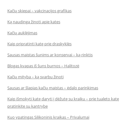
Kačių skiepai – vakcinacijos grafikas
Ką naudinga žinoti apie kates
Kačių auklėjimas
Kaip pripratinti katę prie draskyklės
Sausas maistas šunims ar konservai – ką rinktis
Blogas kvapas iš šuns burnos – Halitozė
Kačių mityba – ką svarbu žinoti
Sausas ar šlapias kačių maistas – ėdalo parinkimas
Kaip išmokyti katę daryti į dėžutę su kraiku – prie tualeto katę
pratinkite su kantrybe
Kuo ypatingas Silikoninis kraikas – Privalumai