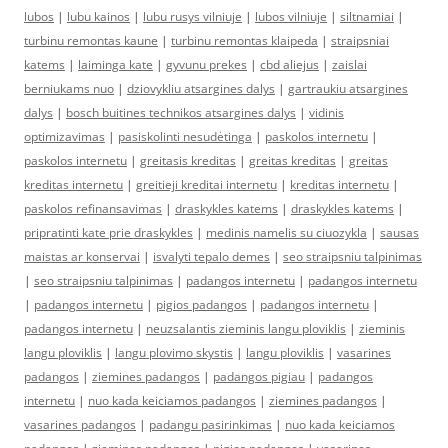
lubos
|
lubu kainos
|
lubu rusys vilniuje
|
lubos vilniuje
|
siltnamiai
|
turbinu remontas kaune
|
turbinu remontas klaipeda
|
straipsniai
katems
|
laiminga kate
|
gyvunu prekes
|
cbd aliejus
|
zaislai
berniukams nuo
|
dziovykliu atsargines dalys
|
gartraukiu atsargines
dalys
|
bosch buitines technikos atsargines dalys
|
vidinis
optimizavimas
|
pasiskolinti nesudėtinga
|
paskolos internetu
|
paskolos internetu
|
greitasis kreditas
|
greitas kreditas
|
greitas
kreditas internetu
|
greitieji kreditai internetu
|
kreditas internetu
|
paskolos refinansavimas
|
draskykles katems
|
draskykles katems
|
pripratinti kate prie draskykles
|
medinis namelis su ciuozykla
|
sausas
maistas ar konservai
|
isvalyti tepalo demes
|
seo straipsniu talpinimas
|
seo straipsniu talpinimas
|
padangos internetu
|
padangos internetu
|
padangos internetu
|
pigios padangos
|
padangos internetu
|
padangos internetu
|
neuzsalantis zieminis langu ploviklis
|
zieminis
langu ploviklis
|
langu plovimo skystis
|
langu ploviklis
|
vasarines
padangos
|
ziemines padangos
|
padangos pigiau
|
padangos
internetu
|
nuo kada keiciamos padangos
|
ziemines padangos
|
vasarines padangos
|
padangu pasirinkimas
|
nuo kada keiciamos