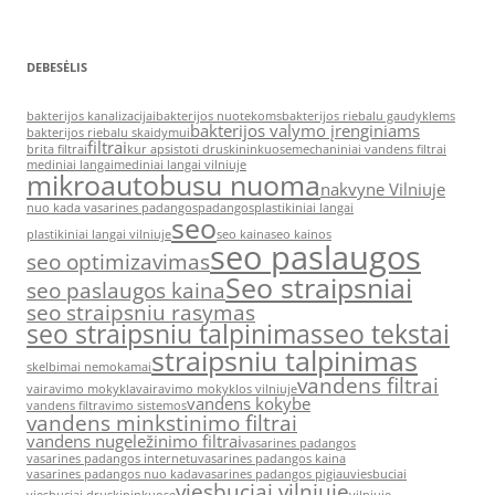
DEBESĖLIS
bakterijos kanalizacijai
bakterijos nuotekoms
bakterijos riebalu gaudyklems
bakterijos valymo įrenginiams
bakterijos riebalu skaidymui
filtrai
brita filtrai
kur apsistoti druskininkuose
mechaniniai vandens filtrai
mediniai langai
mediniai langai vilniuje
mikroautobusu nuoma
nakvyne Vilniuje
nuo kada vasarines padangos
padangos
plastikiniai langai
seo
plastikiniai langai vilniuje
seo kaina
seo kainos
seo paslaugos
seo optimizavimas
Seo straipsniai
seo paslaugos kaina
seo straipsniu rasymas
seo straipsniu talpinimas
seo tekstai
straipsniu talpinimas
skelbimai nemokamai
vandens filtrai
vairavimo mokykla
vairavimo mokyklos vilniuje
vandens kokybe
vandens filtravimo sistemos
vandens minkstinimo filtrai
vandens nugeležinimo filtrai
vasarines padangos
vasarines padangos internetu
vasarines padangos kaina
vasarines padangos nuo kada
vasarines padangos pigiau
viesbuciai
viesbuciai vilniuje