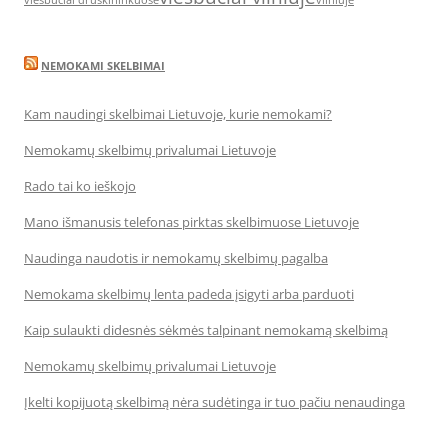
viesbuciai druskininkuose
vilniuje
NEMOKAMI SKELBIMAI
Kam naudingi skelbimai Lietuvoje, kurie nemokami?
Nemokamų skelbimų privalumai Lietuvoje
Rado tai ko ieškojo
Mano išmanusis telefonas pirktas skelbimuose Lietuvoje
Naudinga naudotis ir nemokamų skelbimų pagalba
Nemokama skelbimų lenta padeda įsigyti arba parduoti
Kaip sulaukti didesnės sėkmės talpinant nemokamą skelbimą
Nemokamų skelbimų privalumai Lietuvoje
Įkelti kopijuotą skelbimą nėra sudėtinga ir tuo pačiu nenaudinga