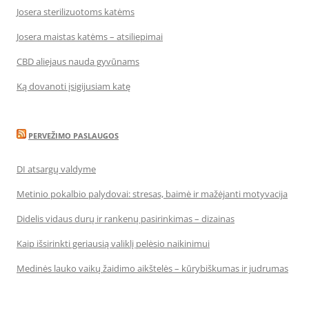
Josera sterilizuotoms katėms
Josera maistas katėms – atsiliepimai
CBD aliejaus nauda gyvūnams
Ką dovanoti įsigijusiam katę
PERVEŽIMO PASLAUGOS
DI atsargų valdyme
Metinio pokalbio palydovai: stresas, baimė ir mažėjanti motyvacija
Didelis vidaus durų ir rankenų pasirinkimas – dizainas
Kaip išsirinkti geriausią valiklį pelėsio naikinimui
Medinės lauko vaikų žaidimo aikštelės – kūrybiškumas ir judrumas