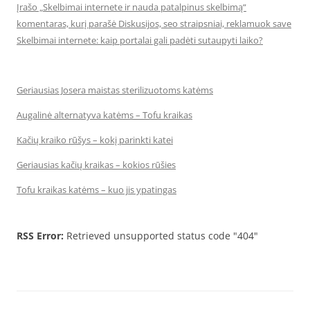
Įrašo „Skelbimai internete ir nauda patalpinus skelbimą“
komentaras, kurį parašė Diskusijos, seo straipsniai, reklamuok save
Skelbimai internete: kaip portalai gali padėti sutaupyti laiko?
Geriausias Josera maistas sterilizuotoms katėms
Augalinė alternatyva katėms – Tofu kraikas
Kačių kraiko rūšys – kokį parinkti katei
Geriausias kačių kraikas – kokios rūšies
Tofu kraikas katėms – kuo jis ypatingas
RSS Error:
Retrieved unsupported status code "404"