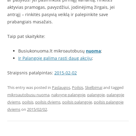
aktyvias pramogas, pavyzdžiui, jodinėjimą žirgais, jei
antrąjį – rinkitės pasyvią veiklą ir palepinkite save
prabangiais masažais.
Taip pat skaitykite:
Busiukonuoma.lt mikroautobusų
nuoma
;
Ir Palangoje galima rasti daug akcijų
;
Straipsnis patalpintas:
2015-02-02
This entry was posted in
Paslaugos
,
Poilsis
,
Skelbimai
and tagged
mikroautobusu nuoma
,
nakvyne palangoje
,
palangoje
,
palangoje
dviems
,
poilsis
,
poilsis dviems
,
poilsis palangoje
,
poilsis palangoje
dviems
on
2015/02/02
.