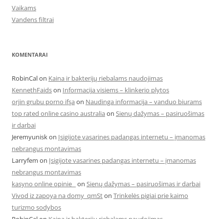
Vaikams
Vandens filtrai
KOMENTARAI
RobinCal
on
Kaina ir bakterijų riebalams naudojimas
KennethFaids
on
Informacija visiems – klinkerio plytos
orjin grubu porno ifşa
on
Naudinga informacija – vanduo biurams
top rated online casino australia
on
Sienų dažymas – pasiruošimas
ir darbai
Jeremyunisk
on
Įsigijote vasarines padangas internetu – įmanomas
nebrangus montavimas
Larryfem
on
Įsigijote vasarines padangas internetu – įmanomas
nebrangus montavimas
kasyno online opinie
on
Sienų dažymas – pasiruošimas ir darbai
Vivod iz zapoya na domy_qmSt
on
Trinkelės pigiai prie kaimo
turizmo sodybos