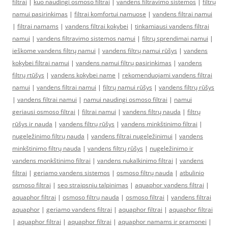
filtrai
|
kuo naudingi osmoso filtrai
|
vandens filtravimo sistemos
|
filtrų
namui pasirinkimas
|
filtrai komfortui namuose
|
vandens filtrai namui
|
filtrai namams
|
vandens filtrai kokybei
|
tinkamiausi vandens filtrai
namui
|
vandens filtravimo sistemos namui
|
filtrų sprendimai namui
|
ieškome vandens filtrų namui
|
vandens filtrų namui rūšys
|
vandens
kokybei filtrai namui
|
vandens namui filtrų pasirinkimas
|
vandens
filtrų rtūšys
|
vandens kokybei name
|
rekomenduojami vandens filtrai
namui
|
vandens filtrai namui
|
filtrų namui rūšys
|
vandens filtrų rūšys
|
vandens filtrai namui
|
namui naudingi osmoso filtrai
|
namui
geriausi osmoso filtrai
|
filtrai namui
|
vandens filtrų nauda
|
filtrų
rūšys ir nauda
|
vandens filtrų rūšys
|
vandens minkštinimo filtrai
|
nugeležinimo filtrų nauda
|
vandens filtrai nugeležinimui
|
vandens
minkštinimo filtrų nauda
|
vandens filtrų rūšys
|
nugeležinimo ir
vandens monkštinimo filtrai
|
vandens nukalkinimo filtrai
|
vandens
filtrai
|
geriamo vandens sistemos
|
osmoso filtrų nauda
|
atbulinio
osmoso filtrai
|
seo straipsniu talpinimas
|
aquaphor vandens filtrai
|
aquaphor filtrai
|
osmoso filtrų nauda
|
osmoso filtrai
|
vandens filtrai
aquaphor
|
geriamo vandens filtrai
|
aquaphor filtrai
|
aquaphor filtrai
|
aquaphor filtrai
|
aquaphor filtrai
|
aquaphor namams ir pramonei
|