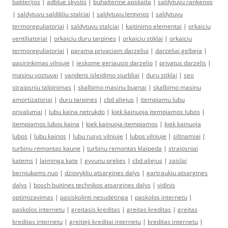
bakterijos
|
adblue skystis
|
buhalterine apskaita
|
saldytuvu rankenos
|
saldytuvu saldikliu stalciai
|
saldytuvu lentynos
|
saldytuvu
termoreguliatoriai
|
saldytuvu stalciai
|
kaitinimo elementai
|
orkaiciu
ventiliatoriai
|
orkaiciu duru tarpines
|
orkaiciu stiklai
|
orkaiciu
termoreguliatoriai
|
parama privaciam darzeliui
|
darzeliai gelbeja
|
pasirinkimas vilniuje
|
ieskome geriausio darzelio
|
privatus darzelis
|
masinu voztuvai
|
vandens isleidimo siurbliai
|
duru stiklai
|
seo
straipsniu talpinimas
|
skalbimo masinu bugnai
|
skalbimo masinu
amortizatoriai
|
duru tarpines
|
cbd aliejus
|
itempiamu lubu
privalumai
|
lubu kaina netrukdo
|
kiek kainuoja itempiamos lubos
|
itempiamos lubos kaina
|
kiek kainuoja itempiamos
|
kiek kainuoja
lubos
|
lubu kainos
|
lubu rusys vilniuje
|
lubos vilniuje
|
siltnamiai
|
turbinu remontas kaune
|
turbinu remontas klaipeda
|
straipsniai
katems
|
laiminga kate
|
gyvunu prekes
|
cbd aliejus
|
zaislai
berniukams nuo
|
dziovykliu atsargines dalys
|
gartraukiu atsargines
dalys
|
bosch buitines technikos atsargines dalys
|
vidinis
optimizavimas
|
pasiskolinti nesudėtinga
|
paskolos internetu
|
paskolos internetu
|
greitasis kreditas
|
greitas kreditas
|
greitas
kreditas internetu
|
greitieji kreditai internetu
|
kreditas internetu
|