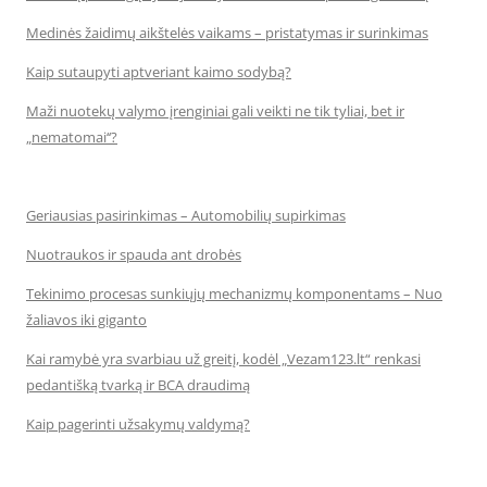
Medinės žaidimų aikštelės vaikams – pristatymas ir surinkimas
Kaip sutaupyti aptveriant kaimo sodybą?
Maži nuotekų valymo įrenginiai gali veikti ne tik tyliai, bet ir
„nematomai‘‘?
Geriausias pasirinkimas – Automobilių supirkimas
Nuotraukos ir spauda ant drobės
Tekinimo procesas sunkiųjų mechanizmų komponentams – Nuo
žaliavos iki giganto
Kai ramybė yra svarbiau už greitį, kodėl „Vezam123.lt“ renkasi
pedantišką tvarką ir BCA draudimą
Kaip pagerinti užsakymų valdymą?