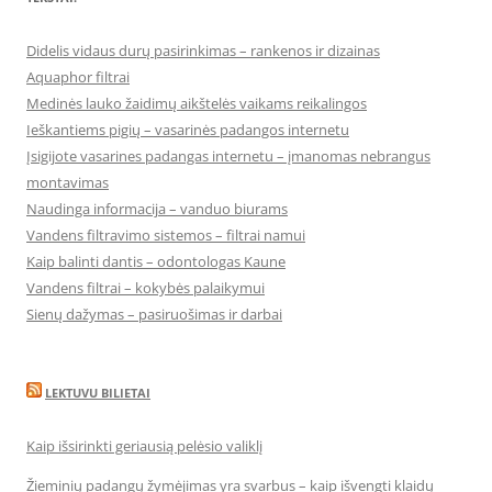
Didelis vidaus durų pasirinkimas – rankenos ir dizainas
Aquaphor filtrai
Medinės lauko žaidimų aikštelės vaikams reikalingos
Ieškantiems pigių – vasarinės padangos internetu
Įsigijote vasarines padangas internetu – įmanomas nebrangus
montavimas
Naudinga informacija – vanduo biurams
Vandens filtravimo sistemos – filtrai namui
Kaip balinti dantis – odontologas Kaune
Vandens filtrai – kokybės palaikymui
Sienų dažymas – pasiruošimas ir darbai
LEKTUVU BILIETAI
Kaip išsirinkti geriausią pelėsio valiklį
Žieminių padangų žymėjimas yra svarbus – kaip išvengti klaidų