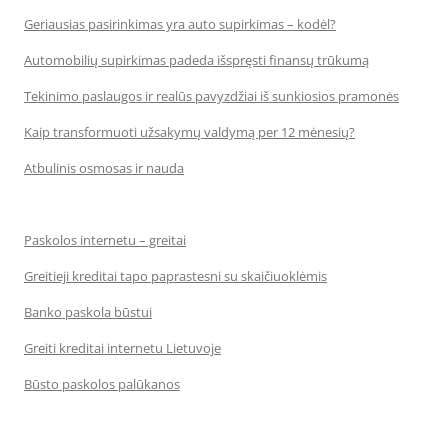
Geriausias pasirinkimas yra auto supirkimas – kodėl?
Automobilių supirkimas padeda išspręsti finansų trūkumą
Tekinimo paslaugos ir realūs pavyzdžiai iš sunkiosios pramonės
Kaip transformuoti užsakymų valdymą per 12 mėnesių?
Atbulinis osmosas ir nauda
Paskolos internetu – greitai
Greitieji kreditai tapo paprastesni su skaičiuoklėmis
Banko paskola būstui
Greiti kreditai internetu Lietuvoje
Būsto paskolos palūkanos