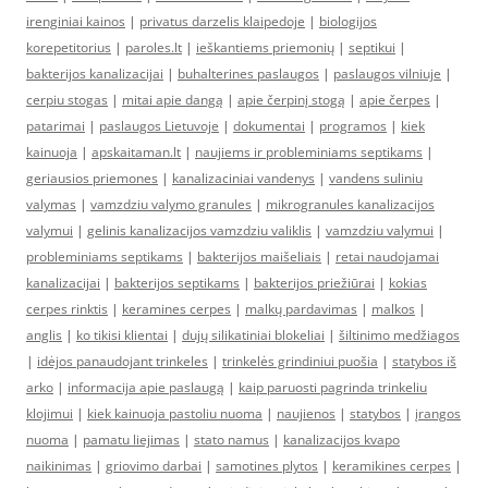
irenginiai kainos
|
privatus darzelis klaipedoje
|
biologijos
korepetitorius
|
paroles.lt
|
ieškantiems priemonių
|
septikui
|
bakterijos kanalizacijai
|
buhalterines paslaugos
|
paslaugos vilniuje
|
cerpiu stogas
|
mitai apie dangą
|
apie čerpinį stogą
|
apie čerpes
|
patarimai
|
paslaugos Lietuvoje
|
dokumentai
|
programos
|
kiek
kainuoja
|
apskaitaman.lt
|
naujiems ir probleminiams septikams
|
geriausios priemones
|
kanalizaciniai vandenys
|
vandens suliniu
valymas
|
vamzdziu valymo granules
|
mikrogranules kanalizacijos
valymui
|
gelinis kanalizacijos vamzdziu valiklis
|
vamzdziu valymui
|
probleminiams septikams
|
bakterijos maišeliais
|
retai naudojamai
kanalizacijai
|
bakterijos septikams
|
bakterijos priežiūrai
|
kokias
cerpes rinktis
|
keramines cerpes
|
malkų pardavimas
|
malkos
|
anglis
|
ko tikisi klientai
|
dujų silikatiniai blokeliai
|
šiltinimo medžiagos
|
idėjos panaudojant trinkeles
|
trinkelės grindiniui puošia
|
statybos iš
arko
|
informacija apie paslaugą
|
kaip paruosti pagrinda trinkeliu
klojimui
|
kiek kainuoja pastoliu nuoma
|
naujienos
|
statybos
|
įrangos
nuoma
|
pamatu liejimas
|
stato namus
|
kanalizacijos kvapo
naikinimas
|
griovimo darbai
|
samotines plytos
|
keramikines cerpes
|