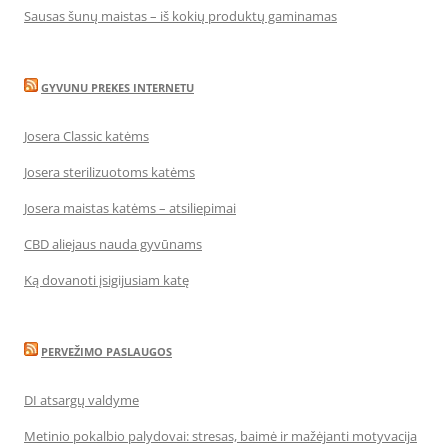
Sausas šunų maistas – iš kokių produktų gaminamas
GYVUNU PREKES INTERNETU
Josera Classic katėms
Josera sterilizuotoms katėms
Josera maistas katėms – atsiliepimai
CBD aliejaus nauda gyvūnams
Ką dovanoti įsigijusiam katę
PERVEŽIMO PASLAUGOS
DI atsargų valdyme
Metinio pokalbio palydovai: stresas, baimė ir mažėjanti motyvacija