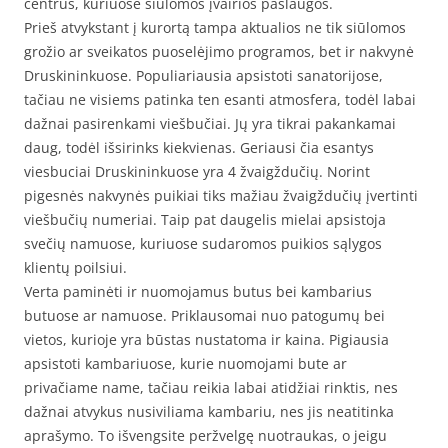
centrus, kuriuose siūlomos įvairios paslaugos.
Prieš atvykstant į kurortą tampa aktualios ne tik siūlomos
grožio ar sveikatos puoselėjimo programos, bet ir nakvynė
Druskininkuose. Populiariausia apsistoti sanatorijose,
tačiau ne visiems patinka ten esanti atmosfera, todėl labai
dažnai pasirenkami viešbučiai. Jų yra tikrai pakankamai
daug, todėl išsirinks kiekvienas. Geriausi čia esantys
viesbuciai Druskininkuose yra 4 žvaigždučių. Norint
pigesnės nakvynės puikiai tiks mažiau žvaigždučių įvertinti
viešbučių numeriai. Taip pat daugelis mielai apsistoja
svečių namuose, kuriuose sudaromos puikios sąlygos
klientų poilsiui.
Verta paminėti ir nuomojamus butus bei kambarius
butuose ar namuose. Priklausomai nuo patogumų bei
vietos, kurioje yra būstas nustatoma ir kaina. Pigiausia
apsistoti kambariuose, kurie nuomojami bute ar
privačiame name, tačiau reikia labai atidžiai rinktis, nes
dažnai atvykus nusiviliama kambariu, nes jis neatitinka
aprašymo. To išvengsite peržvelgę nuotraukas, o jeigu