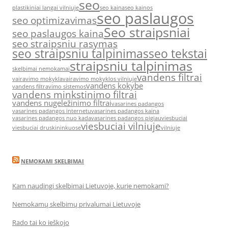
seo
plastikiniai langai vilniuje
seo kaina
seo kainos
seo paslaugos
seo optimizavimas
Seo straipsniai
seo paslaugos kaina
seo straipsniu rasymas
seo straipsniu talpinimas
seo tekstai
straipsniu talpinimas
skelbimai nemokamai
vandens filtrai
vairavimo mokykla
vairavimo mokyklos vilniuje
vandens kokybe
vandens filtravimo sistemos
vandens minkstinimo filtrai
vandens nugeležinimo filtrai
vasarines padangos
vasarines padangos internetu
vasarines padangos kaina
vasarines padangos nuo kada
vasarines padangos pigiau
viesbuciai
viesbuciai vilniuje
viesbuciai druskininkuose
vilniuje
NEMOKAMI SKELBIMAI
Kam naudingi skelbimai Lietuvoje, kurie nemokami?
Nemokamų skelbimų privalumai Lietuvoje
Rado tai ko ieškojo