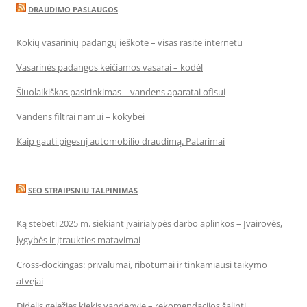
DRAUDIMO PASLAUGOS
Kokių vasarinių padangų ieškote – visas rasite internetu
Vasarinės padangos keičiamos vasarai – kodėl
Šiuolaikiškas pasirinkimas – vandens aparatai ofisui
Vandens filtrai namui – kokybei
Kaip gauti pigesnį automobilio draudimą. Patarimai
SEO STRAIPSNIU TALPINIMAS
Ką stebėti 2025 m. siekiant įvairialypės darbo aplinkos – Įvairovės,
lygybės ir įtraukties matavimai
Cross-dockingas: privalumai, ribotumai ir tinkamiausi taikymo
atvejai
Didelis geležies kiekis vandenyje – rekomendacijos šalinti