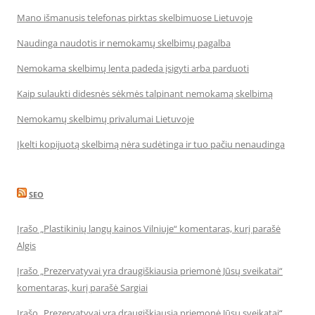
Mano išmanusis telefonas pirktas skelbimuose Lietuvoje
Naudinga naudotis ir nemokamų skelbimų pagalba
Nemokama skelbimų lenta padeda įsigyti arba parduoti
Kaip sulaukti didesnės sėkmės talpinant nemokamą skelbimą
Nemokamų skelbimų privalumai Lietuvoje
Įkelti kopijuotą skelbimą nėra sudėtinga ir tuo pačiu nenaudinga
SEO
Įrašo „Plastikinių langų kainos Vilniuje“ komentaras, kurį parašė
Algis
Įrašo „Prezervatyvai yra draugiškiausia priemonė Jūsų sveikatai“
komentaras, kurį parašė Sargiai
Įrašo „Prezervatyvai yra draugiškiausia priemonė Jūsų sveikatai“