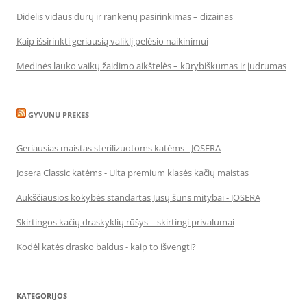
Didelis vidaus durų ir rankenų pasirinkimas – dizainas
Kaip išsirinkti geriausią valiklį pelėsio naikinimui
Medinės lauko vaikų žaidimo aikštelės – kūrybiškumas ir judrumas
GYVUNU PREKES
Geriausias maistas sterilizuotoms katėms - JOSERA
Josera Classic katėms - Ulta premium klasės kačių maistas
Aukščiausios kokybės standartas Jūsų šuns mitybai - JOSERA
Skirtingos kačių draskyklių rūšys – skirtingi privalumai
Kodėl katės drasko baldus - kaip to išvengti?
KATEGORIJOS