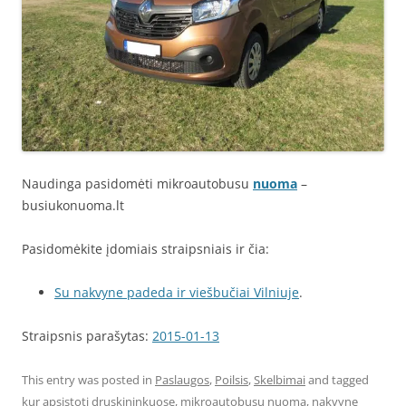
Naudinga pasidomėti mikroautobusu
nuoma
–
busiukonuoma.lt
Pasidomėkite įdomiais straipsniais ir čia:
Su nakvyne padeda ir viešbučiai Vilniuje
.
Straipsnis parašytas:
2015-01-13
This entry was posted in
Paslaugos
,
Poilsis
,
Skelbimai
and tagged
kur apsistoti druskininkuose
,
mikroautobusu nuoma
,
nakvyne