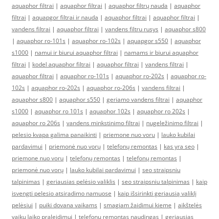
aquaphor filtrai
|
aquaphor filtrai
|
aquaphor filtrų nauda
|
aquaphor
filtrai
|
aquapgor filtrai ir nauda
|
aquaphor filtrai
|
aquaphor filtrai
|
vandens filtrai
|
aquaphor filtrai
|
vandens filtru rusys
|
aquaphor s800
|
aquaphor ro-101s
|
aquaphor ro-102s
|
aquapgor s550
|
aquaphor
s1000
|
namui ir biurui aquaphor filtrai
|
namams ir biurui aquaphor
filtrai
|
kodel aquaphor filtrai
|
aquaphor filtrai
|
vandens filtrai
|
aquaphor filtrai
|
aquaphor ro-101s
|
aquaphor ro-202s
|
aquaphor ro-
102s
|
aquaphor ro-202s
|
aquaphor ro-206s
|
vandens filtrai
|
aquaphor s800
|
aquaphor s550
|
geriamo vandens filtrai
|
aquaphor
s1000
|
aquaphor ro 101s
|
aquaphor 102s
|
aquaphor ro 202s
|
aquaphor ro 206s
|
vandens minkstinimo filtrai
|
nugeležinimo filtrai
|
pelesio kvapa galima panaikinti
|
priemone nuo voru
|
lauko kubilai
pardavimui
|
priemonė nuo vorų
|
telefonų remontas
|
kas yra seo
|
priemone nuo voru
|
telefonų remontas
|
telefonų remontas
|
priemonė nuo vorų
|
lauko kubilai pardavimui
|
seo straipsniu
talpinimas
|
geriausias pelėsio valiklis
|
seo straipsniu talpinimas
|
kaip
isvengti pelesio atsiradimo namuose
|
kaip išsirinkti geriausią valiklį
pelėsiui
|
puiki dovana vaikams
|
smagiam žaidimui kieme
|
aikštelės
vaikų laiko praleidimui
|
telefonų remontas naudingas
|
geriausias