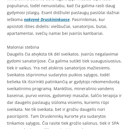
populiarus, todėl nenuostabu, kad čia galima rasti daug
gydymosi įstaigų. Esant didžiulei paslaugų pasiūlai dažnai
ieškoma
nakvynė Druskininkuose
. Pasirinkimas, kur
apsistoti išties didelis: viešbučiai, sanatorijos, butai,
apartamentai, svečių namai bei įvairūs kambariai.
Maloniai stebina
Daugelis čia atvyksta tik dėl sveikatos. Įvairūs negalavimai
gydomi sanatorijose. Čia galima sutikti tiek suaugusiuosius,
tiek ir vaikus. Yra net atskiros sanatorijos mažiesiems.
Sveikatos stiprinimui sudarytos puikios sąlygos, todėl
belieka tik išsirinkti patinkančią ar gydytojo rekomenduotą
sveikatinimo programą. Mankštos, mineralinio vandens
baseinai, purvo vonios, gydomieji masažai, šalčio terapija ir
dar daugelis paslaugų siūloma visiems, kuriems rūpi
sveikata. Ne tik sveikata, bet ir grožiu daugelis nori
pasirūpinti. Tam Druskininkų kurorte yra sudarytos
tinkamos sąlygos. Čia rasite tiek grožio salonus, tiek ir SPA