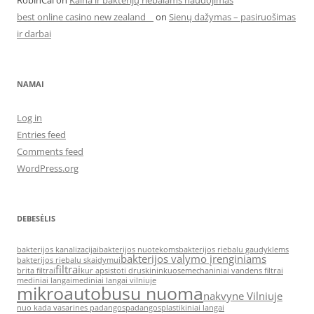
RobinCal
on
Kaina ir bakterijų riebalams naudojimas
best online casino new zealand
on
Sienų dažymas – pasiruošimas
ir darbai
NAMAI
Log in
Entries feed
Comments feed
WordPress.org
DEBESĖLIS
bakterijos kanalizacijai
bakterijos nuotekoms
bakterijos riebalu gaudyklems
bakterijos valymo įrenginiams
bakterijos riebalu skaidymui
filtrai
brita filtrai
kur apsistoti druskininkuose
mechaniniai vandens filtrai
mediniai langai
mediniai langai vilniuje
mikroautobusu nuoma
nakvyne Vilniuje
nuo kada vasarines padangos
padangos
plastikiniai langai