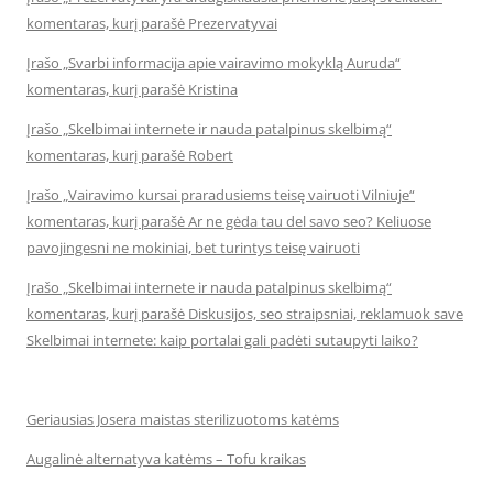
komentaras, kurį parašė Prezervatyvai
Įrašo „Svarbi informacija apie vairavimo mokyklą Auruda“
komentaras, kurį parašė Kristina
Įrašo „Skelbimai internete ir nauda patalpinus skelbimą“
komentaras, kurį parašė Robert
Įrašo „Vairavimo kursai praradusiems teisę vairuoti Vilniuje“
komentaras, kurį parašė Ar ne gėda tau del savo seo? Keliuose
pavojingesni ne mokiniai, bet turintys teisę vairuoti
Įrašo „Skelbimai internete ir nauda patalpinus skelbimą“
komentaras, kurį parašė Diskusijos, seo straipsniai, reklamuok save
Skelbimai internete: kaip portalai gali padėti sutaupyti laiko?
Geriausias Josera maistas sterilizuotoms katėms
Augalinė alternatyva katėms – Tofu kraikas