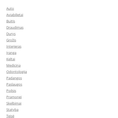
Auto
Aviabilietai
Buitis
Draudimas
Durys
Grožis
Interjeras
Įranga
Keltai
Medicina
Odontologija
Padangos
Paslaugos
Poilsis
Pramonei
Skelbimai
Statyba
Teisė