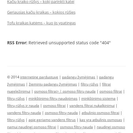
Kačių kraiko rūšys – kokį parinkti katei
Geriausias kačių kraikas – kokios rūšies
Tofu kraikas katėms – kuo jis ypatingas
RSS Error:
Retrieved unsupported status code "404"
© 2014
internetine parduotuve
|
padangų žymėjimas
|
padangų
žymėjimas
|
žieminių padangų žymėjimas
|
filtrų rūšys
|
filtrai
nugeležinimui
|
osmoso filtrai> |
osmoso filtrų nauda
|
osmoso filtrai
|
filtrų rūšys
|
minkštinimo filtrų naudojimas
|
minkštinimo sistema
|
filtrų rūšys ir nauda
|
osmoso filtrai
|
vandens filtrai nukalkinimui
|
vandens filtrų nauda
|
osmoso filtrų nauda
|
atbulinio osmoso filtrai
|
filtrų rūšys
|
apie geriamo vandens filtrus
|
kas yra atbulinis osmosas
|
namui naudingi osmoso filtrai
|
osmoso filtrų nauda
|
naudingi osmoso