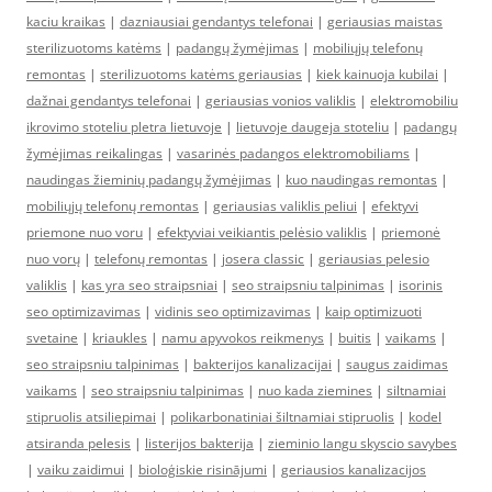
kaciu kraikas
|
dazniausiai gendantys telefonai
|
geriausias maistas
sterilizuotoms katėms
|
padangų žymėjimas
|
mobiliųjų telefonų
remontas
|
sterilizuotoms katėms geriausias
|
kiek kainuoja kubilai
|
dažnai gendantys telefonai
|
geriausias vonios valiklis
|
elektromobiliu
ikrovimo stoteliu pletra lietuvoje
|
lietuvoje daugeja stoteliu
|
padangų
žymėjimas reikalingas
|
vasarinės padangos elektromobiliams
|
naudingas žieminių padangų žymėjimas
|
kuo naudingas remontas
|
mobiliųjų telefonų remontas
|
geriausias valiklis peliui
|
efektyvi
priemone nuo voru
|
efektyviai veikiantis pelėsio valiklis
|
priemonė
nuo vorų
|
telefonų remontas
|
josera classic
|
geriausias pelesio
valiklis
|
kas yra seo straipsniai
|
seo straipsniu talpinimas
|
isorinis
seo optimizavimas
|
vidinis seo optimizavimas
|
kaip optimizuoti
svetaine
|
kriaukles
|
namu apyvokos reikmenys
|
buitis
|
vaikams
|
seo straipsniu talpinimas
|
bakterijos kanalizacijai
|
saugus zaidimas
vaikams
|
seo straipsniu talpinimas
|
nuo kada ziemines
|
siltnamiai
stipruolis atsiliepimai
|
polikarbonatiniai šiltnamiai stipruolis
|
kodel
atsiranda pelesis
|
listerijos bakterija
|
zieminio langu skyscio savybes
|
vaiku zaidimui
|
bioloģiskie risinājumi
|
geriausios kanalizacijos