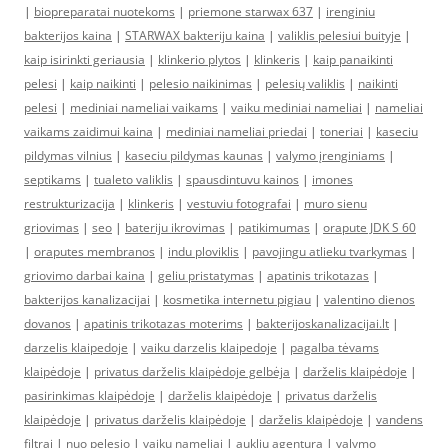
|
biopreparatai nuotekoms
|
priemone starwax 637
|
irenginiu
bakterijos kaina
|
STARWAX bakteriju kaina
|
valiklis pelesiui buityje
|
kaip isirinkti geriausia
|
klinkerio plytos
|
klinkeris
|
kaip panaikinti
pelesi
|
kaip naikinti
|
pelesio naikinimas
|
pelesių valiklis
|
naikinti
pelesi
|
mediniai nameliai vaikams
|
vaiku mediniai nameliai
|
nameliai
vaikams zaidimui kaina
|
mediniai nameliai priedai
|
toneriai
|
kaseciu
pildymas vilnius
|
kaseciu pildymas kaunas
|
valymo įrenginiams
|
septikams
|
tualeto valiklis
|
spausdintuvu kainos
|
imones
restrukturizacija
|
klinkeris
|
vestuviu fotografai
|
muro sienu
griovimas
|
seo
|
bateriju ikrovimas
|
patikimumas
|
orapute JDK S 60
|
oraputes membranos
|
indu ploviklis
|
pavojingu atlieku tvarkymas
|
griovimo darbai kaina
|
geliu pristatymas
|
apatinis trikotazas
|
bakterijos kanalizacijai
|
kosmetika internetu pigiau
|
valentino dienos
dovanos
|
apatinis trikotazas moterims
|
bakterijoskanalizacijai.lt
|
darzelis klaipedoje
|
vaiku darzelis klaipedoje
|
pagalba tėvams
klaipėdoje
|
privatus darželis klaipėdoje gelbėja
|
darželis klaipėdoje
|
pasirinkimas klaipėdoje
|
darželis klaipėdoje
|
privatus darželis
klaipėdoje
|
privatus darželis klaipėdoje
|
darželis klaipėdoje
|
vandens
filtrai
|
nuo pelesio
|
vaiku nameliai
|
aukliu agentura
|
valymo