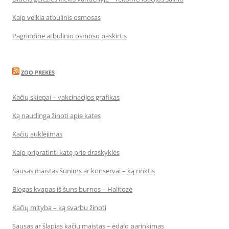
Kaip veikia atbulinis osmosas
Pagrindinė atbulinio osmoso paskirtis
ZOO PREKES
Kačių skiepai – vakcinacijos grafikas
Ką naudinga žinoti apie kates
Kačių auklėjimas
Kaip pripratinti katę prie draskyklės
Sausas maistas šunims ar konservai – ką rinktis
Blogas kvapas iš šuns burnos – Halitozė
Kačių mityba – ką svarbu žinoti
Sausas ar šlapias kačių maistas – ėdalo parinkimas