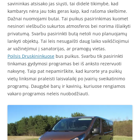
savininkas atsisako jas siųsti, tai didelė tikimybė, kad
kambarys nėra jau toks geras kaip, kad rašoma skelbime.
Dažnai nuomojami butai. Tai puikus pasirinkimas kuomet
nesinori viešbučio sukurtos atmosferos bei norima išlaikyti
privatumą. Svarbu pasirinkti butą netoli nuo planuojamų
lankyti objektų. Tai leis nesugaišti daug laiko vaikščiojimui
ar važinėjimui į sanatorijas, ar pramogų vietas.
Poilsis Druskininkuose
bus puikus. Svarbu tik pasirinkti
tinkamas gydymosi programas bei iš anksto rezervuoti
nakvynę. Taip pat nepamirškite, kad kurorte yra puikių
vietų linksmai praleisti laisvalaikį po įvairių sveikatinimo
programų. Daugybė barų ir kavinių, kuriuose rengiamos
vakaro programos neleis nuobodžiauti.