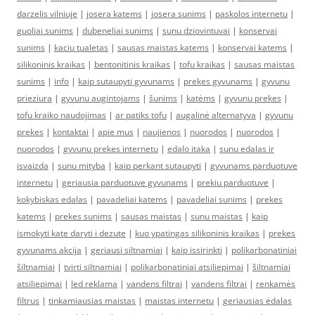
darzelis vilniuje
|
josera katems
|
josera sunims
|
paskolos internetu
|
guoliai sunims
|
dubeneliai sunims
|
sunu dziovintuvai
|
konservai
sunims
|
kaciu tualetas
|
sausas maistas katems
|
konservai katems
|
silikoninis kraikas
|
bentonitinis kraikas
|
tofu kraikas
|
sausas maistas
sunims
|
info
|
kaip sutaupyti gyvunams
|
prekes gyvunams
|
gyvunu
prieziura
|
gyvunu augintojams
|
šunims
|
katėms
|
gyvunu prekes
|
tofu kraiko naudojimas
|
ar patiks tofu
|
augalinė alternatyva
|
gyvunu
prekes
|
kontaktai
|
apie mus
|
naujienos
|
nuorodos
|
nuorodos
|
nuorodos
|
gyvunu prekes internetu
|
edalo itaka
|
sunu edalas ir
isvaizda
|
sunu mityba
|
kaip perkant sutaupyti
|
gyvunams parduotuve
internetu
|
geriausia parduotuve gyvunams
|
prekiu parduotuve
|
kokybiskas edalas
|
pavadeliai katems
|
pavadeliai sunims
|
prekes
katems
|
prekes sunims
|
sausas maistas
|
sunu maistas
|
kaip
ismokyti kate daryti i dezute
|
kuo ypatingas silikoninis kraikas
|
prekes
gyvunams akcija
|
geriausi siltnamiai
|
kaip issirinkti
|
polikarbonatiniai
šiltnamiai
|
tvirti siltnamiai
|
polikarbonatiniai atsiliepimai
|
šiltnamiai
atsiliepimai
|
led reklama
|
vandens filtrai
|
vandens filtrai
|
renkamės
filtrus
|
tinkamiausias maistas
|
maistas internetu
|
geriausias ėdalas