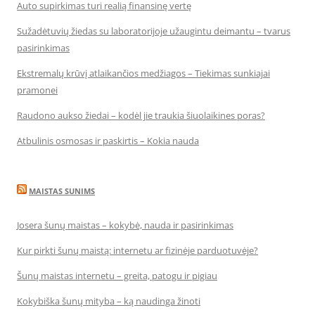
Auto supirkimas turi realią finansinę vertę
Sužadėtuvių žiedas su laboratorijoje užaugintu deimantu – tvarus
pasirinkimas
Ekstremalų krūvį atlaikančios medžiagos – Tiekimas sunkiajai
pramonei
Raudono aukso žiedai – kodėl jie traukia šiuolaikines poras?
Atbulinis osmosas ir paskirtis – Kokia nauda
MAISTAS SUNIMS
Josera šunų maistas – kokybė, nauda ir pasirinkimas
Kur pirkti šunų maistą: internetu ar fizinėje parduotuvėje?
Šunų maistas internetu – greita, patogu ir pigiau
Kokybiška šunų mityba – ką naudinga žinoti