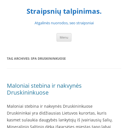
Skip
to
Straipsnių talpinimas.
content
Atgalinės nuorodos, seo straipsniai
Menu
TAG ARCHIVES:
SPA DRUSKININKUOSE
Maloniai stebina ir nakvynės
Druskininkuose
Maloniai stebina ir nakvynės Druskininkuose
Druskininkai yra didžiausias Lietuvos kurortas, kuris
kasmet sulaukia daugybės lankytojų iš įvairiausių šalių.
Mineralinio šaltinio dėka išgarsėjęs miestas tapo labai