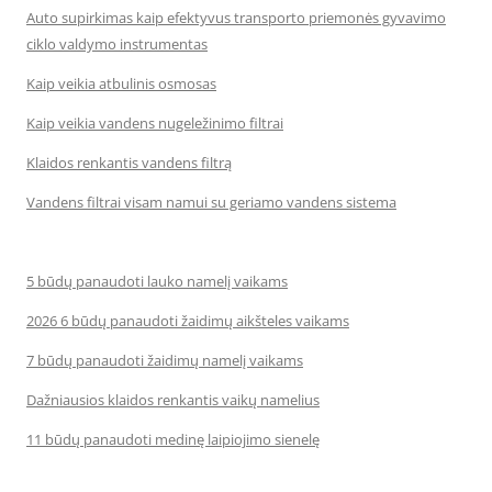
Auto supirkimas kaip efektyvus transporto priemonės gyvavimo
ciklo valdymo instrumentas
Kaip veikia atbulinis osmosas
Kaip veikia vandens nugeležinimo filtrai
Klaidos renkantis vandens filtrą
Vandens filtrai visam namui su geriamo vandens sistema
5 būdų panaudoti lauko namelį vaikams
2026 6 būdų panaudoti žaidimų aikšteles vaikams
7 būdų panaudoti žaidimų namelį vaikams
Dažniausios klaidos renkantis vaikų namelius
11 būdų panaudoti medinę laipiojimo sienelę