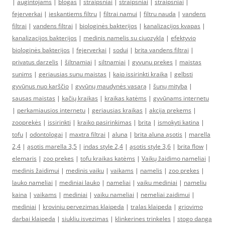
|
augintojams
|
blogas
|
straipsniai
|
straipsniai
|
straipsniai
|
fejerverkai
|
ieskantiems filtru
|
filtrai namui
|
filtru nauda
|
vandens
filtrai
|
vandens filtrai
|
biologinės bakterijos
|
kanalizacijos kvapas
|
kanalizacijos bakterijos
|
medinis namelis su ciuozykla
|
efektyvio
biologinės bakterijos
|
fejerverkai
|
sodui
|
brita vandens filtrai
|
privatus darzelis
|
šiltnamiai
|
siltnamiai
|
gyvunu prekes
|
maistas
sunims
|
geriausias sunu maistas
|
kaip issirinkti kraika
|
gelbsti
gyvūnus nuo karščio
|
gyvūnų maudynės vasarą
|
šunų mityba
|
sausas maistas
|
kačių kraikas
|
kraikas katėms
|
gyvūnams internetu
|
perkamiausios internetu
|
geriausias kraikas
|
akcija prekems
|
zooprekės
|
issirinkti
|
kraiko pasirinkimas
|
brita
|
ismokyti katina
|
tofu
|
odontologai
|
maxtra filtrai
|
aluna
|
brita aluna ąsotis
|
marella
2,4
|
ąsotis marella 3,5
|
indas style 2,4
|
ąsotis style 3,6
|
brita flow
|
elemaris
|
zoo prekes
|
tofu kraikas katėms
|
Vaikų žaidimo nameliai
|
medinis žaidimui
|
medinis vaiku
|
vaikams
|
namelis
|
zoo prekes
|
lauko nameliai
|
mediniai lauko
|
nameliai
|
vaiku mediniai
|
nameliu
kaina
|
vaikams
|
mediniai
|
vaiku nameliai
|
nemeliai zaidimui
|
mediniai
|
kroviniu pervezimas klaipeda
|
tralas klaipeda
|
griovimo
darbai klaipeda
|
siukliu isvezimas
|
klinkerines trinkeles
|
stogo danga