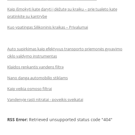
Kaip išmokyti katę daryti į dėžutę su kraiku – prie tualeto katę
pratinkite su kantrybe
Kuo ypatingas Silikoninis kraikas – Privalumai
Auto supirkimas kaip efektyvus transporto priemonės gyvavimo
ciklo valdymo instrumentas
Klaidos renkantis vandens filtrą
Nano danga automobilio stiklams
Kaip veikia osmoso filtrai
Vandenyje rasti nitratai - poveikis sveikatai
RSS Error:
Retrieved unsupported status code "404"