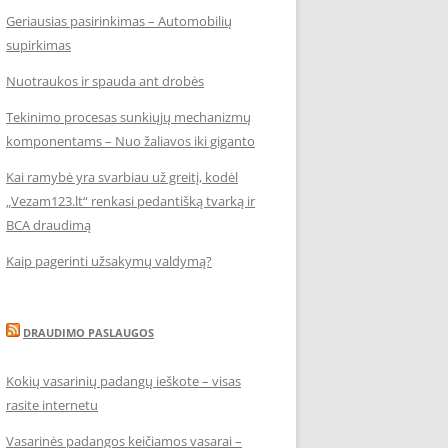
Geriausias pasirinkimas – Automobilių
supirkimas
Nuotraukos ir spauda ant drobės
Tekinimo procesas sunkiųjų mechanizmų
komponentams – Nuo žaliavos iki giganto
Kai ramybė yra svarbiau už greitį, kodėl
„Vezam123.lt“ renkasi pedantišką tvarką ir
BCA draudimą
Kaip pagerinti užsakymų valdymą?
DRAUDIMO PASLAUGOS
Kokių vasarinių padangų ieškote – visas
rasite internetu
Vasarinės padangos keičiamos vasarai –