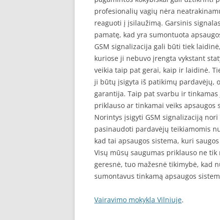
profesionalių vagių nėra neatrakinam
reaguoti į įsilaužimą. Garsinis signala
pamatę, kad yra sumontuota apsaugos s
GSM signalizacija gali būti tiek laidinė
kuriose ji nebuvo įrengta vykstant sta
veikia taip pat gerai, kaip ir laidinė. T
ji būtų įsigyta iš patikimų pardavėjų,
garantija. Taip pat svarbu ir tinkamas
priklauso ar tinkamai veiks apsaugos 
Norintys įsigyti GSM signalizaciją nori
pasinaudoti pardavėjų teikiamomis nu
kad tai apsaugos sistema, kuri saugos j
Visų mūsų saugumas priklauso ne tik 
geresnė, tuo mažesnė tikimybė, kad nu
sumontavus tinkamą apsaugos sistemą
Vairavimo mokykla Vilniuje
.