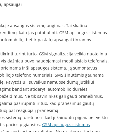
ių apsaugai
nkoje apsaugos sistemų augimas. Tai skatina
prendimo, kaip jas patobulinti. GSM apsaugos sistemos
 automobilių, bet ir pastatų apsaugai tinkamos
krinti turint turto. GSM signalizacija veikia nuotoliniu
i vis dažniau buvo naudojamasi mobiliaisiais telefonais.
 prieinama ir ši apsaugos sistema. Ją sumontavus
mobiliojo telefono numeriais. SMS žinutėmis gaunama
lę. Pavyzdžiui, suveikus namuose dūmų jutikliui
gims bandant atidaryti automobilio dureles
ažeidimus. Ne tik savininkas gali gauti pranešimus,
t galima pasirūpinti ir tuo, kad pranešimus gautų
tuoj pat reaguoja į pranešimą.
 sistemą turėti nori, kad ji kainuotų pigiai, bet veiktų
tis pačios pigiausios.
GSM apsaugos sistemos
 pačius geriausius rezultatus. Nors sakoma, kad nuo