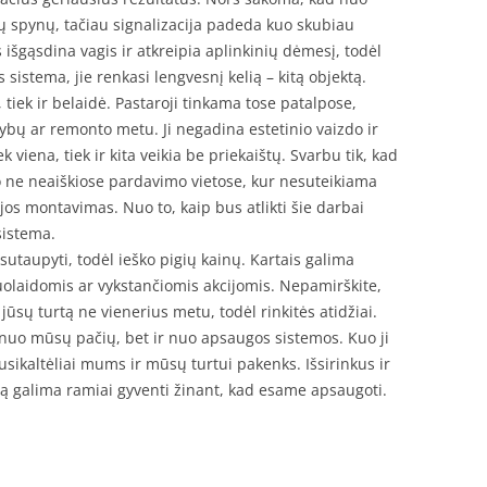
ų spynų, tačiau signalizacija padeda kuo skubiau
s išgąsdina vagis ir atkreipia aplinkinių dėmesį, todėl
istema, jie renkasi lengvesnį kelią – kitą objektą.
, tiek ir belaidė. Pastaroji tinkama tose patalpose,
tybų ar remonto metu. Ji negadina estetinio vaizdo ir
iek viena, tiek ir kita veikia be priekaištų. Svarbu tik, kad
 o ne neaiškiose pardavimo vietose, kur nesuteikiama
 jos montavimas. Nuo to, kaip bus atlikti šie darbai
sistema.
 sutaupyti, todėl ieško pigių kainų. Kartais galima
olaidomis ar vykstančiomis akcijomis. Nepamirškite,
ūsų turtą ne vienerius metu, todėl rinkitės atidžiai.
nuo mūsų pačių, bet ir nuo apsaugos sistemos. Kuo ji
sikaltėliai mums ir mūsų turtui pakenks. Išsirinkus ir
 galima ramiai gyventi žinant, kad esame apsaugoti.