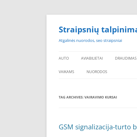
Skip
to
content
Straipsnių talpinim
Atgalinės nuorodos, seo straipsniai
AUTO
AVIABILIETAI
DRAUDIMAS
VAIKAMS
NUORODOS
POPULIARIAUSI
TAG ARCHIVES:
VAIRAVIMO KURSAI
PADANGOS PIGIAU
PERKU PADANGAS
NAUJOS PADANGOS
GSM signalizacija-turto 
PIGIOS PADANGOS