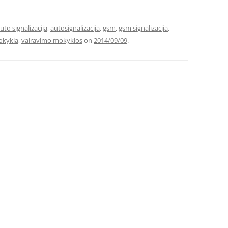
uto signalizacija
,
autosignalizacija
,
gsm
,
gsm signalizacija
,
okykla
,
vairavimo mokyklos
on
2014/09/09
.