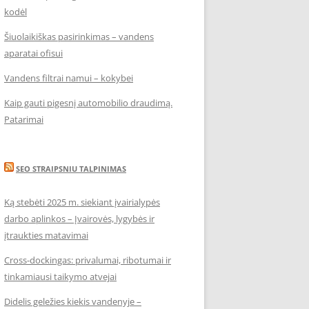
kodėl
Šiuolaikiškas pasirinkimas – vandens
aparatai ofisui
Vandens filtrai namui – kokybei
Kaip gauti pigesnį automobilio draudimą.
Patarimai
SEO STRAIPSNIU TALPINIMAS
Ką stebėti 2025 m. siekiant įvairialypės
darbo aplinkos – Įvairovės, lygybės ir
įtraukties matavimai
Cross-dockingas: privalumai, ribotumai ir
tinkamiausi taikymo atvejai
Didelis geležies kiekis vandenyje –