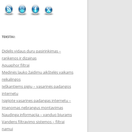
TEKSTAI:
Didelis vidaus durų pasirinkimas –
rankenos ir dizainas
Aquaphor filtrai
Medinės lauko žaidimų aikštelės vaikams
reikalingos
Ieškantiems pigių – vasarinės padangos
internetu
Įsigijote vasarines padangas internetu –
įmanomas nebrangus montavimas
Naudinga informacija – vanduo biurams
Vandens filtravimo sistemos – filtrai
namui