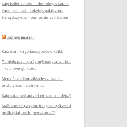
Kaip balinti dantis – odontologas Kaune
Vandens filtrai – kokybės palaikymui
Sienų dažymas – pasiruošimas ir darbai
LEKTUVU BILIETAI
Kaip išsirinkti geriausią pelėsio valiklį
Žieminių padangų žymėjimas yra svarbus
– kaip išvengti klaidų
Medinės žaidimų aikštelės vaikams –
pristatymas ir surinkimas
Kaip sutaupyti aptveriant kaimo sodybą?
Maži nuotekų valymo įrenginiai gali veikti
ne tik tyliai, bet ir „nematomai‘‘?