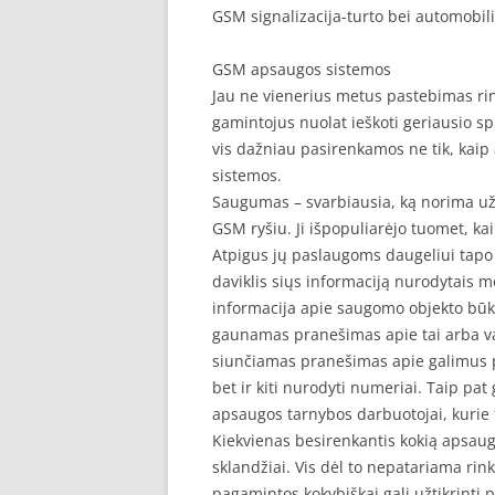
GSM signalizacija-turto bei automobil
SEO STRAIPSNIU TALPINIMAS
GSM apsaugos sistemos
SEO STRAIPSNIU TALPINIMAS
Jau ne vienerius metus pastebimas ri
gamintojus nuolat ieškoti geriausio s
vis dažniau pasirenkamos ne tik, kaip
sistemos.
Saugumas – svarbiausia, ką norima užti
GSM ryšiu. Ji išpopuliarėjo tuomet, ka
Atpigus jų paslaugoms daugeliui tapo
daviklis siųs informaciją nurodytais 
informacija apie saugomo objekto būk
gaunamas pranešimas apie tai arba va
siunčiamas pranešimas apie galimus p
bet ir kiti nurodyti numeriai. Taip pa
apsaugos tarnybos darbuotojai, kurie 
Kiekvienas besirenkantis kokią apsaugos
sklandžiai. Vis dėl to nepatariama rink
pagamintos kokybiškai gali užtikrinti