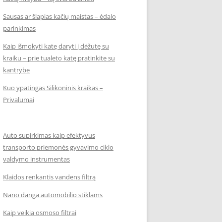
Sausas ar šlapias kačių maistas – ėdalo
parinkimas
Kaip išmokyti katę daryti į dėžutę su
kraiku – prie tualeto katę pratinkite su
kantrybe
Kuo ypatingas Silikoninis kraikas –
Privalumai
Auto supirkimas kaip efektyvus
transporto priemonės gyvavimo ciklo
valdymo instrumentas
Klaidos renkantis vandens filtrą
Nano danga automobilio stiklams
Kaip veikia osmoso filtrai