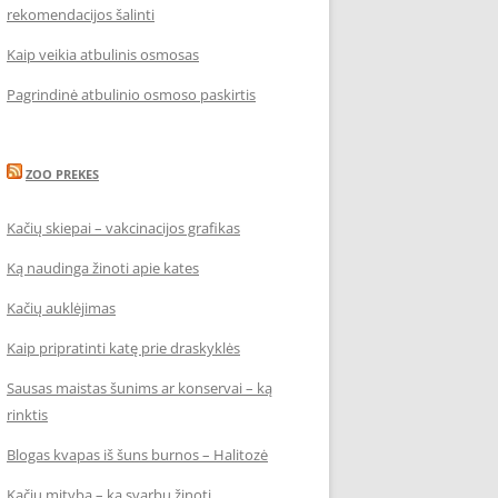
rekomendacijos šalinti
Kaip veikia atbulinis osmosas
Pagrindinė atbulinio osmoso paskirtis
ZOO PREKES
Kačių skiepai – vakcinacijos grafikas
Ką naudinga žinoti apie kates
Kačių auklėjimas
Kaip pripratinti katę prie draskyklės
Sausas maistas šunims ar konservai – ką
rinktis
Blogas kvapas iš šuns burnos – Halitozė
Kačių mityba – ką svarbu žinoti