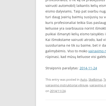
vairuoti automobilį laikantis kelių eis
eismo dalyviams. Taip pat svarbu nuga
turi daug įvairių baimių susijusių su v
kuris profesionaliai teikia šias paslaug
keliuose yra svarbiausia norint išmokt
puikiai išmanyti kelių eismo taisykles i
Kai išmokstame vairuoti atrodo, kad vi
susiduriama ne tik su baime, bet ir d
galimybėmis. Viso to moko
vairavimo 
rūpinasi, kad mūsų keliuose visi galėt
Straipsnis parašytas:
2014-11-24
This entry was posted in
Auto
,
Skelbimai
,
T
vairavimo instruktoriai vilniuje
,
vairavimo m
on
2014/11/24
.