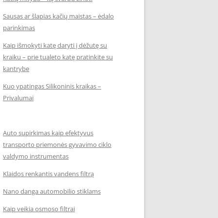
Sausas ar šlapias kačių maistas – ėdalo
parinkimas
Kaip išmokyti katę daryti į dėžutę su
kraiku – prie tualeto katę pratinkite su
kantrybe
Kuo ypatingas Silikoninis kraikas –
Privalumai
Auto supirkimas kaip efektyvus
transporto priemonės gyvavimo ciklo
valdymo instrumentas
Klaidos renkantis vandens filtrą
Nano danga automobilio stiklams
Kaip veikia osmoso filtrai