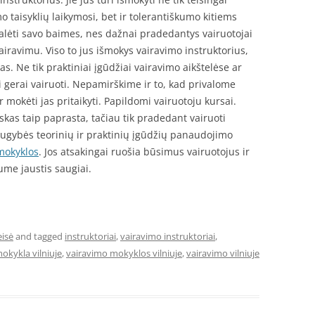
mo taisyklių laikymosi, bet ir tolerantiškumo kitiems
lėti savo baimes, nes dažnai pradedantys vairuotojai
airavimu. Viso to jus išmokys vairavimo instruktorius,
as. Ne tik praktiniai įgūdžiai vairavimo aikštelėse ar
i gerai vairuoti. Nepamirškime ir to, kad privalome
r mokėti jas pritaikyti. Papildomi vairuotoju kursai.
skas taip paprasta, tačiau tik pradedant vairuoti
augybės teorinių ir praktinių įgūdžių panaudojimo
mokyklos
. Jos atsakingai ruošia būsimus vairuotojus ir
ume jaustis saugiai.
eisė
and tagged
instruktoriai
,
vairavimo instruktoriai
,
okykla vilniuje
,
vairavimo mokyklos vilniuje
,
vairavimo vilniuje