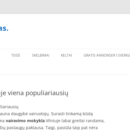
as.
TEISĖ
SKELBIMAI
KELTAI
GRATIS ANNONSER I SVERIG
je viena populiariausių
liariausių
gauna daugybė vairuotojų. Surasti tinkamą būdą
oma
vairavimo mokykla
Vilniuje labai greitai randama,
šių paslaugų paklausa. Taigi, pasiūla taip pat nėra