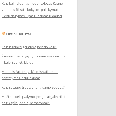
Kaip balinti dantis – odontologas Kaune
Vandens filtrai – kokybės palaikymui
Sienų dažymas – pasiruošimas ir darbai
LEKTUVU BILIETAI
Kaip išsirinkti geriausią pelėsio valiklį
Žieminių padangų žymėjimas yra svarbus
– kaip išvengti klaidų
Medinės žaidimų aikštelės vaikams –
pristatymas ir surinkimas
Kaip sutaupyti aptveriant kaimo sodybą?
Maži nuotekų valymo įrenginiai gali veikti
ne tik tyliai, bet ir „nematomai‘‘?