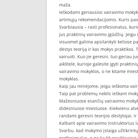
maža.
SEO STRAIPSNIU TALPINIMAS
Ieškodami geriausios vairavimo mokyk
artimųjų rekomendacijomis. Kuris paieš
SEO STRAIPSNIU TALPINIMAS
Svarbiausia – rasti profesionalus, kuri
jus praktinių vairavimo įgūdžių. Jeigu 
visuomet galima apsilankyti keliose p
dėstys teoriją ir kas mokys praktikos. 
vairuoti. Kuo jie geresni, tuo geriau j
aikštelė, kurioje galėsite įgyti praktin
vairavimo mokyklos, o ne kitame miest
mokyklas.
Kaip jau minėjome, jeigu ieškoma vair
Taip pat problemų nekils ieškant moky
Mažesniuose esančių vairavimo mokykl
didesniuose miestuose. Kiekvienu atvej
randami geresni teorijos dėstytojai, ir
Kalbant apie vairavimo instruktorius l
Svarbu, kad mokymo įstaiga užtikrintų
profesionalus, o ne ką tik pradėjusius i