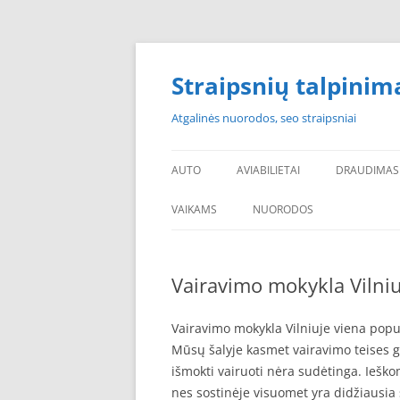
Skip
to
content
Straipsnių talpinim
Atgalinės nuorodos, seo straipsniai
AUTO
AVIABILIETAI
DRAUDIMAS
VAIKAMS
NUORODOS
POPULIARIAUSI
Vairavimo mokykla Vilniu
PADANGOS PIGIAU
PERKU PADANGAS
Vairavimo mokykla Vilniuje viena popu
Mūsų šalyje kasmet vairavimo teises 
NAUJOS PADANGOS
išmokti vairuoti nėra sudėtinga. Iešk
nes sostinėje visuomet yra didžiausia 
PIGIOS PADANGOS