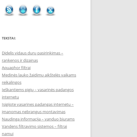
TEKSTAI:
Didelis vidaus durų pasirinkimas –
rankenos ir dizainas
Aquaphor filtrai
Medinės lauko žaidimų aikštelės vaikams
reikalingos
Ieškantiems pigių – vasarinės padangos
internetu
Įsigijote vasarines padangas internetu –
įmanomas nebrangus montavimas
Naudinga informacija – vanduo biurams
Vandens filtravimo sistemos – filtrai
namui