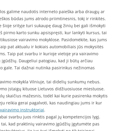
los galime naudotis interneto paieška arba draugų ar
kos būdas jums atrodo priimtinesnis, tokį ir rinkitės.
e šioje srityje turi sukaupę daug žinių bei gali išmokyti
iš pirmo karto sunku apsispręsti, kur lankyti kursus, tai
atikusiose vairavimo mokyklose. Pasidomėkite, kas jums
Taip pat aktualu ir kokiais automobiliais jūs mokysitės
ums. Taip pat svarbu ir kurioje vietoje yra vairavimo
ių įgūdžių. Daugeliui patogiau, kad ji būtų arčiau
o gale. Tai dažnai nutinka pasirinkus nežinomas
avimo mokykla Vilniuje, tai didelių sunkumų nebus.
mo įstaigų kituose Lietuvos didžiuosiuose miestuose.
ų skaičius mažesnis, todėl kai kurie pasirenka mokytis
u reikia gerai pagalvoti, kas naudingiau jums ir kur
vairavimo instruktoriai
.
abai svarbu juos rinktis pagal jų kompetencijos lygį.
 tai, kad praktinių vairavimo įgūdžių įgytumėte pas
nstruktorius. Jie jus turi išmokyti ne tik teisingai