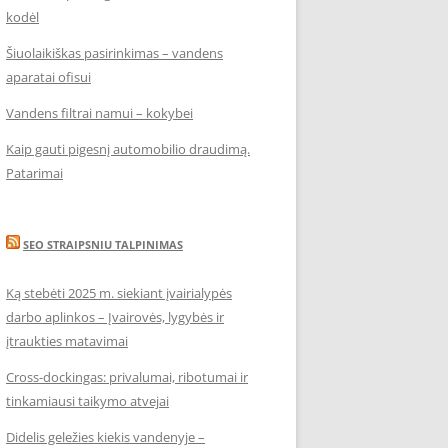
kodėl
Šiuolaikiškas pasirinkimas – vandens
aparatai ofisui
Vandens filtrai namui – kokybei
Kaip gauti pigesnį automobilio draudimą.
Patarimai
SEO STRAIPSNIU TALPINIMAS
Ką stebėti 2025 m. siekiant įvairialypės
darbo aplinkos – Įvairovės, lygybės ir
įtraukties matavimai
Cross-dockingas: privalumai, ribotumai ir
tinkamiausi taikymo atvejai
Didelis geležies kiekis vandenyje –