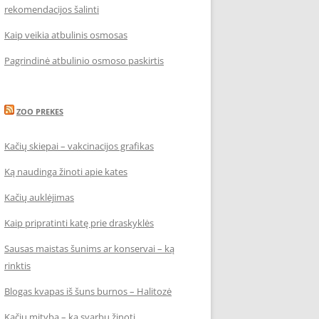
rekomendacijos šalinti
Kaip veikia atbulinis osmosas
Pagrindinė atbulinio osmoso paskirtis
ZOO PREKES
Kačių skiepai – vakcinacijos grafikas
Ką naudinga žinoti apie kates
Kačių auklėjimas
Kaip pripratinti katę prie draskyklės
Sausas maistas šunims ar konservai – ką
rinktis
Blogas kvapas iš šuns burnos – Halitozė
Kačių mityba – ką svarbu žinoti