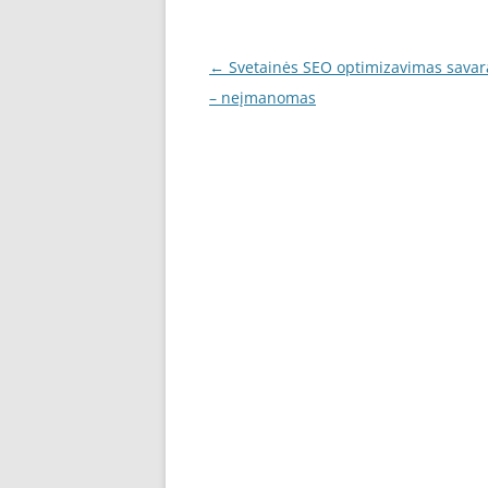
Post
←
Svetainės SEO optimizavimas savar
navigation
– neįmanomas