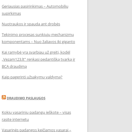
Geriausias pasirinkimas – Automobilių
supirkimas
Nuotraukos ir spauda ant drobės
Tekinimo procesas sunkiųjų mechanizmų
komponentams – Nuo žaliavos iki giganto
Kai ramybė yra svarbiau už greitį, kodėl
„Vezam123.lt“ renkasi pedantišką tvarką ir
BCA draudimą
Kaip pagerinti užsakymų valdymą?
DRAUDIMO PASLAUGOS
Kokių vasarinių padangų ieškote – visas
rasite internetu
Vasarinės padangos keičiamos vasarai –