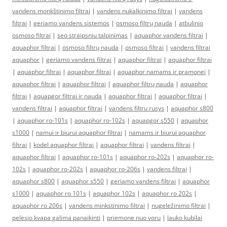
vandens monkštinimo filtrai
|
vandens nukalkinimo filtrai
|
vandens
filtrai
|
geriamo vandens sistemos
|
osmoso filtrų nauda
|
atbulinio
osmoso filtrai
|
seo straipsniu talpinimas
|
aquaphor vandens filtrai
|
aquaphor filtrai
|
osmoso filtrų nauda
|
osmoso filtrai
|
vandens filtrai
aquaphor
|
geriamo vandens filtrai
|
aquaphor filtrai
|
aquaphor filtrai
|
aquaphor filtrai
|
aquaphor filtrai
|
aquaphor namams ir pramonei
|
aquaphor filtrai
|
aquaphor filtrai
|
aquaphor filtrų nauda
|
aquaphor
filtrai
|
aquapgor filtrai ir nauda
|
aquaphor filtrai
|
aquaphor filtrai
|
vandens filtrai
|
aquaphor filtrai
|
vandens filtru rusys
|
aquaphor s800
|
aquaphor ro-101s
|
aquaphor ro-102s
|
aquapgor s550
|
aquaphor
s1000
|
namui ir biurui aquaphor filtrai
|
namams ir biurui aquaphor
filtrai
|
kodel aquaphor filtrai
|
aquaphor filtrai
|
vandens filtrai
|
aquaphor filtrai
|
aquaphor ro-101s
|
aquaphor ro-202s
|
aquaphor ro-
102s
|
aquaphor ro-202s
|
aquaphor ro-206s
|
vandens filtrai
|
aquaphor s800
|
aquaphor s550
|
geriamo vandens filtrai
|
aquaphor
s1000
|
aquaphor ro 101s
|
aquaphor 102s
|
aquaphor ro 202s
|
aquaphor ro 206s
|
vandens minkstinimo filtrai
|
nugeležinimo filtrai
|
pelesio kvapa galima panaikinti
|
priemone nuo voru
|
lauko kubilai