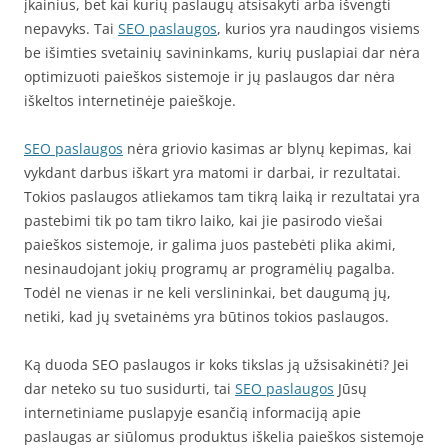
įkainius, bet kai kurių paslaugų atsisakyti arba išvengti
nepavyks. Tai
SEO paslaugos
, kurios yra naudingos visiems
be išimties svetainių savininkams, kurių puslapiai dar nėra
optimizuoti paieškos sistemoje ir jų paslaugos dar nėra
iškeltos internetinėje paieškoje.
SEO paslaugos
nėra griovio kasimas ar blynų kepimas, kai
vykdant darbus iškart yra matomi ir darbai, ir rezultatai.
Tokios paslaugos atliekamos tam tikrą laiką ir rezultatai yra
pastebimi tik po tam tikro laiko, kai jie pasirodo viešai
paieškos sistemoje, ir galima juos pastebėti plika akimi,
nesinaudojant jokių programų ar programėlių pagalba.
Todėl ne vienas ir ne keli verslininkai, bet daugumą jų,
netiki, kad jų svetainėms yra būtinos tokios paslaugos.
Ką duoda SEO paslaugos ir koks tikslas ją užsisakinėti? Jei
dar neteko su tuo susidurti, tai
SEO paslaugos
Jūsų
internetiniame puslapyje esančią informaciją apie
paslaugas ar siūlomus produktus iškelia paieškos sistemoje