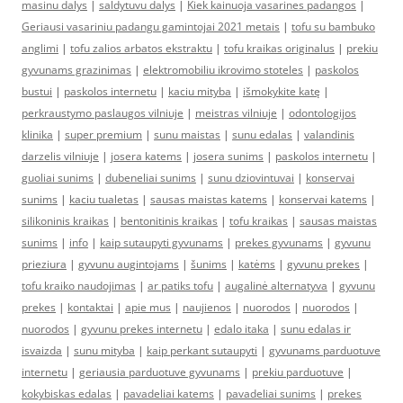
masinu dalys
|
saldytuvu dalys
|
Kiek kainuoja vasarines padangos
|
Geriausi vasariniu padangu gamintojai 2021 metais
|
tofu su bambuko
anglimi
|
tofu zalios arbatos ekstraktu
|
tofu kraikas originalus
|
prekiu
gyvunams grazinimas
|
elektromobiliu ikrovimo stoteles
|
paskolos
bustui
|
paskolos internetu
|
kaciu mityba
|
išmokykite katę
|
perkraustymo paslaugos vilniuje
|
meistras vilniuje
|
odontologijos
klinika
|
super premium
|
sunu maistas
|
sunu edalas
|
valandinis
darzelis vilniuje
|
josera katems
|
josera sunims
|
paskolos internetu
|
guoliai sunims
|
dubeneliai sunims
|
sunu dziovintuvai
|
konservai
sunims
|
kaciu tualetas
|
sausas maistas katems
|
konservai katems
|
silikoninis kraikas
|
bentonitinis kraikas
|
tofu kraikas
|
sausas maistas
sunims
|
info
|
kaip sutaupyti gyvunams
|
prekes gyvunams
|
gyvunu
prieziura
|
gyvunu augintojams
|
šunims
|
katėms
|
gyvunu prekes
|
tofu kraiko naudojimas
|
ar patiks tofu
|
augalinė alternatyva
|
gyvunu
prekes
|
kontaktai
|
apie mus
|
naujienos
|
nuorodos
|
nuorodos
|
nuorodos
|
gyvunu prekes internetu
|
edalo itaka
|
sunu edalas ir
isvaizda
|
sunu mityba
|
kaip perkant sutaupyti
|
gyvunams parduotuve
internetu
|
geriausia parduotuve gyvunams
|
prekiu parduotuve
|
kokybiskas edalas
|
pavadeliai katems
|
pavadeliai sunims
|
prekes