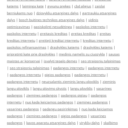
katems
|
laiminga kate
|
gyvunu prekes
|
cbd aliejus
|
zaislai
berniukams nuo
|
dziovykliu atsargines dalys
|
gartraukiu atsargines
dalys
|
bosch buitines technikos atsargines dalys
|
vidinis
optimizavimas
|
pasiskolinti nesudėtinga
|
paskolos internetu
|
paskolos internetu
|
greitasis kreditas
|
greitas kreditas
|
greitas
kreditas internetu
|
greitieji kreditai internetu
|
kreditas internetu
|
paskolos refinansavimas
|
draskykles katems
|
draskykles katems
|
pripratinti kate prie draskykles
|
medinis namelis su ciuozykla
|
sausas
maistas ar konservai
|
isvalyti tepalo demes
|
seo straipsniu talpinimas
|
seo straipsniu talpinimas
|
padangos internetu
|
padangos internetu
|
padangos internetu
|
pigios padangos
|
padangos internetu
|
padangos internetu
|
neuzsalantis zieminis langu ploviklis
|
zieminis
langu ploviklis
|
langu plovimo skystis
|
langu ploviklis
|
vasarines
padangos
|
ziemines padangos
|
padangos pigiau
|
padangos
internetu
|
nuo kada keiciamos padangos
|
ziemines padangos
|
vasarines padangos
|
padangu pasirinkimas
|
nuo kada keiciamos
padangos
|
ziemines padangos
|
pigios padangos
|
vasarines
padangos
|
kavos aparatu atsargines dalys
|
viryklių dalys
|
skalbimo