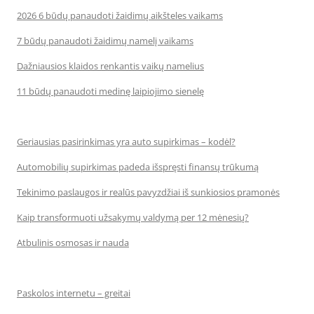
2026 6 būdų panaudoti žaidimų aikšteles vaikams
7 būdų panaudoti žaidimų namelį vaikams
Dažniausios klaidos renkantis vaikų namelius
11 būdų panaudoti medinę laipiojimo sienelę
Geriausias pasirinkimas yra auto supirkimas – kodėl?
Automobilių supirkimas padeda išspręsti finansų trūkumą
Tekinimo paslaugos ir realūs pavyzdžiai iš sunkiosios pramonės
Kaip transformuoti užsakymų valdymą per 12 mėnesių?
Atbulinis osmosas ir nauda
Paskolos internetu – greitai