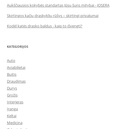
Aukščiausios kokybės standartas Jūsų šuns mitybai - JOSERA
Skirtingos kačių draskyklių rūšys – skirtingi privalumai
Kodėl katės drasko baldus - kaip to išvengti?
KATEGORIJOS
Auto
Aviabilietai
Buitis
Draudimas
Durys
Grožis
Interjeras
Įranga
Keltai
Medicina