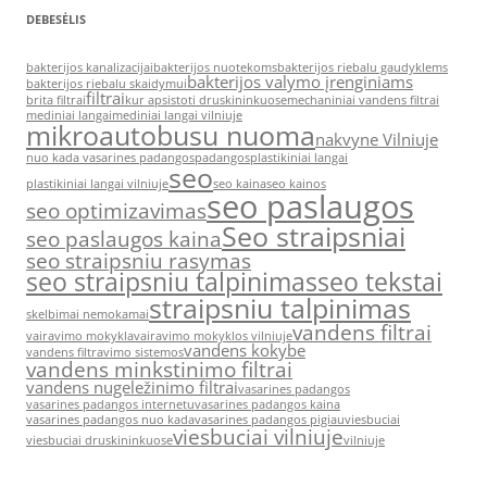
DEBESĖLIS
bakterijos kanalizacijai
bakterijos nuotekoms
bakterijos riebalu gaudyklems
bakterijos valymo įrenginiams
bakterijos riebalu skaidymui
filtrai
brita filtrai
kur apsistoti druskininkuose
mechaniniai vandens filtrai
mediniai langai
mediniai langai vilniuje
mikroautobusu nuoma
nakvyne Vilniuje
nuo kada vasarines padangos
padangos
plastikiniai langai
seo
plastikiniai langai vilniuje
seo kaina
seo kainos
seo paslaugos
seo optimizavimas
Seo straipsniai
seo paslaugos kaina
seo straipsniu rasymas
seo straipsniu talpinimas
seo tekstai
straipsniu talpinimas
skelbimai nemokamai
vandens filtrai
vairavimo mokykla
vairavimo mokyklos vilniuje
vandens kokybe
vandens filtravimo sistemos
vandens minkstinimo filtrai
vandens nugeležinimo filtrai
vasarines padangos
vasarines padangos internetu
vasarines padangos kaina
vasarines padangos nuo kada
vasarines padangos pigiau
viesbuciai
viesbuciai vilniuje
viesbuciai druskininkuose
vilniuje