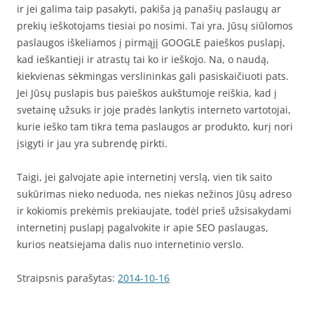
ir jei galima taip pasakyti, pakiša ją panašių paslaugų ar
prekių ieškotojams tiesiai po nosimi. Tai yra, Jūsų siūlomos
paslaugos iškeliamos į pirmąjį GOOGLE paieškos puslapį,
kad ieškantieji ir atrastų tai ko ir ieškojo. Na, o naudą,
kiekvienas sėkmingas verslininkas gali pasiskaičiuoti pats.
Jei Jūsų puslapis bus paieškos aukštumoje reiškia, kad į
svetainę užsuks ir joje pradės lankytis interneto vartotojai,
kurie ieško tam tikra tema paslaugos ar produkto, kurį nori
įsigyti ir jau yra subrendę pirkti.
Taigi, jei galvojate apie internetinį verslą, vien tik saito
sukūrimas nieko neduoda, nes niekas nežinos Jūsų adreso
ir kokiomis prekėmis prekiaujate, todėl prieš užsisakydami
internetinį puslapį pagalvokite ir apie SEO paslaugas,
kurios neatsiejama dalis nuo internetinio verslo.
Straipsnis parašytas:
2014-10-16