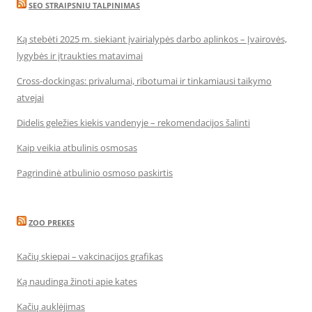
SEO STRAIPSNIU TALPINIMAS
Ką stebėti 2025 m. siekiant įvairialypės darbo aplinkos – Įvairovės,
lygybės ir įtraukties matavimai
Cross-dockingas: privalumai, ribotumai ir tinkamiausi taikymo
atvejai
Didelis geležies kiekis vandenyje – rekomendacijos šalinti
Kaip veikia atbulinis osmosas
Pagrindinė atbulinio osmoso paskirtis
ZOO PREKES
Kačių skiepai – vakcinacijos grafikas
Ką naudinga žinoti apie kates
Kačių auklėjimas