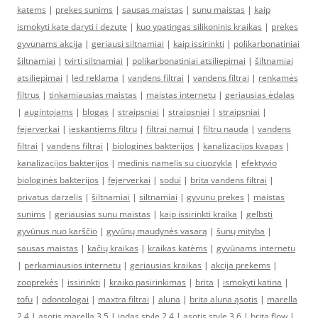
katems
|
prekes sunims
|
sausas maistas
|
sunu maistas
|
kaip
ismokyti kate daryti i dezute
|
kuo ypatingas silikoninis kraikas
|
prekes
gyvunams akcija
|
geriausi siltnamiai
|
kaip issirinkti
|
polikarbonatiniai
šiltnamiai
|
tvirti siltnamiai
|
polikarbonatiniai atsiliepimai
|
šiltnamiai
atsiliepimai
|
led reklama
|
vandens filtrai
|
vandens filtrai
|
renkamės
filtrus
|
tinkamiausias maistas
|
maistas internetu
|
geriausias ėdalas
|
augintojams
|
blogas
|
straipsniai
|
straipsniai
|
straipsniai
|
fejerverkai
|
ieskantiems filtru
|
filtrai namui
|
filtru nauda
|
vandens
filtrai
|
vandens filtrai
|
biologinės bakterijos
|
kanalizacijos kvapas
|
kanalizacijos bakterijos
|
medinis namelis su ciuozykla
|
efektyvio
biologinės bakterijos
|
fejerverkai
|
sodui
|
brita vandens filtrai
|
privatus darzelis
|
šiltnamiai
|
siltnamiai
|
gyvunu prekes
|
maistas
sunims
|
geriausias sunu maistas
|
kaip issirinkti kraika
|
gelbsti
gyvūnus nuo karščio
|
gyvūnų maudynės vasarą
|
šunų mityba
|
sausas maistas
|
kačių kraikas
|
kraikas katėms
|
gyvūnams internetu
|
perkamiausios internetu
|
geriausias kraikas
|
akcija prekems
|
zooprekės
|
issirinkti
|
kraiko pasirinkimas
|
brita
|
ismokyti katina
|
tofu
|
odontologai
|
maxtra filtrai
|
aluna
|
brita aluna ąsotis
|
marella
2,4
|
ąsotis marella 3,5
|
indas style 2,4
|
ąsotis style 3,6
|
brita flow
|