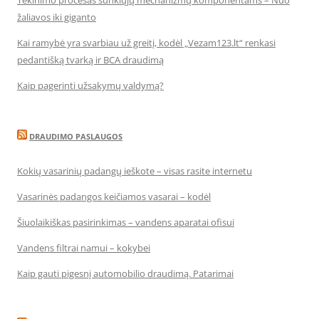
Tekinimo procesas sunkiųjų mechanizmų komponentams – Nuo
žaliavos iki giganto
Kai ramybė yra svarbiau už greitį, kodėl „Vezam123.lt“ renkasi
pedantišką tvarką ir BCA draudimą
Kaip pagerinti užsakymų valdymą?
DRAUDIMO PASLAUGOS
Kokių vasarinių padangų ieškote – visas rasite internetu
Vasarinės padangos keičiamos vasarai – kodėl
Šiuolaikiškas pasirinkimas – vandens aparatai ofisui
Vandens filtrai namui – kokybei
Kaip gauti pigesnį automobilio draudimą. Patarimai