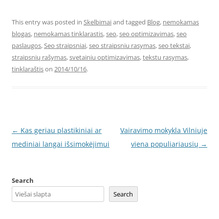
This entry was posted in
Skelbimai
and tagged
Blog
,
nemokamas
blogas
,
nemokamas tinklarastis
,
seo
,
seo optimizavimas
,
seo
paslaugos
,
Seo straipsniai
,
seo straipsniu rasymas
,
seo tekstai
,
straipsnių rašymas
,
svetainiu optimizavimas
,
tekstu rasymas
,
tinklaraštis
on
2014/10/16
.
Post
←
Kas geriau plastikiniai ar
Vairavimo mokykla Vilniuje
navigation
mediniai langai išsimokėjimui
viena populiariausių
→
Search
Search