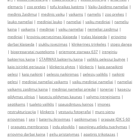
elemaris
|
zoo prekes
|
tofu kraikas katėms
|
Vaikų žaidimo nameliai
|
medinis žaidimui
|
medinis vaiku
|
vaikams
|
namelis
|
zoo prekes
|
lauko nameliai
|
mediniai lauko
|
nameliai
|
vaiku mediniai
|
nameliu
kaina
|
vaikams
|
mediniai
|
vaiku nameliai
|
nemeliai zaidimui
|
mediniai
|
kroviniu pervezimas klaipeda
|
tralas klaipeda
|
griovimo
darbai klaipeda
|
siukliu isvezimas
|
klinkerines trinkeles
|
stogo danga
|
biopreparatai nuotekoms
|
priemone starwax 637
|
irenginiu
bakterijos kaina
|
STARWAX bakteriju kaina
|
valiklis pelesiui buityje
|
kaip isirinkti geriausia
|
klinkerio plytos
|
klinkeris
|
kaip panaikinti
pelesi
|
kaip naikinti
|
pelesio naikinimas
|
pelesių valiklis
|
naikinti
pelesi
|
mediniai nameliai vaikams
|
vaiku mediniai nameliai
|
nameliai
vaikams zaidimui kaina
|
mediniai nameliai priedai
|
toneriai
|
kaseciu
pildymas vilnius
|
kaseciu pildymas kaunas
|
valymo įrenginiams
|
septikams
|
tualeto valiklis
|
spausdintuvu kainos
|
imones
restrukturizacija
|
klinkeris
|
vestuviu fotografai
|
muro sienu
griovimas
|
seo
|
bateriju ikrovimas
|
patikimumas
|
orapute JDK S 60
|
oraputes membranos
|
indu ploviklis
|
pavojingu atlieku tvarkymas
|
griovimo darbai kaina
|
geliu pristatymas
|
apatinis trikotazas
|