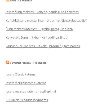
MAISTAS SUNIMS
Josera šunų maistas – kokybė, nauda ir pasirinkimas
Kur pirkti šunų maistą: internetu ar fizinėje parduotuvėje?
Šunų maistas internetu – greita, patogu ir pigiau
Kokybiška šunų mityba – ką naudinga žinoti
Sausas šunų maistas – iš kokių produktų gaminamas
GYVUNU PREKES INTERNETU
Josera Classic katėms
Josera sterilizuotoms katėms
Josera maistas katėms – atsiliepimai
CBD aliejaus nauda gyvūnams