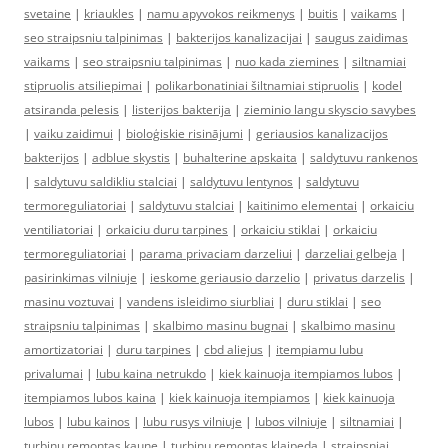
svetaine
|
kriaukles
|
namu apyvokos reikmenys
|
buitis
|
vaikams
|
seo straipsniu talpinimas
|
bakterijos kanalizacijai
|
saugus zaidimas
vaikams
|
seo straipsniu talpinimas
|
nuo kada ziemines
|
siltnamiai
stipruolis atsiliepimai
|
polikarbonatiniai šiltnamiai stipruolis
|
kodel
atsiranda pelesis
|
listerijos bakterija
|
zieminio langu skyscio savybes
|
vaiku zaidimui
|
bioloģiskie risinājumi
|
geriausios kanalizacijos
bakterijos
|
adblue skystis
|
buhalterine apskaita
|
saldytuvu rankenos
|
saldytuvu saldikliu stalciai
|
saldytuvu lentynos
|
saldytuvu
termoreguliatoriai
|
saldytuvu stalciai
|
kaitinimo elementai
|
orkaiciu
ventiliatoriai
|
orkaiciu duru tarpines
|
orkaiciu stiklai
|
orkaiciu
termoreguliatoriai
|
parama privaciam darzeliui
|
darzeliai gelbeja
|
pasirinkimas vilniuje
|
ieskome geriausio darzelio
|
privatus darzelis
|
masinu voztuvai
|
vandens isleidimo siurbliai
|
duru stiklai
|
seo
straipsniu talpinimas
|
skalbimo masinu bugnai
|
skalbimo masinu
amortizatoriai
|
duru tarpines
|
cbd aliejus
|
itempiamu lubu
privalumai
|
lubu kaina netrukdo
|
kiek kainuoja itempiamos lubos
|
itempiamos lubos kaina
|
kiek kainuoja itempiamos
|
kiek kainuoja
lubos
|
lubu kainos
|
lubu rusys vilniuje
|
lubos vilniuje
|
siltnamiai
|
turbinu remontas kaune
|
turbinu remontas klaipeda
|
straipsniai