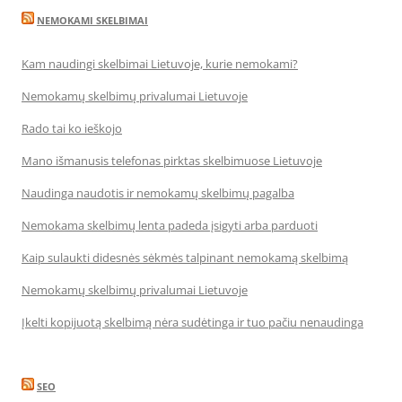
NEMOKAMI SKELBIMAI
Kam naudingi skelbimai Lietuvoje, kurie nemokami?
Nemokamų skelbimų privalumai Lietuvoje
Rado tai ko ieškojo
Mano išmanusis telefonas pirktas skelbimuose Lietuvoje
Naudinga naudotis ir nemokamų skelbimų pagalba
Nemokama skelbimų lenta padeda įsigyti arba parduoti
Kaip sulaukti didesnės sėkmės talpinant nemokamą skelbimą
Nemokamų skelbimų privalumai Lietuvoje
Įkelti kopijuotą skelbimą nėra sudėtinga ir tuo pačiu nenaudinga
SEO