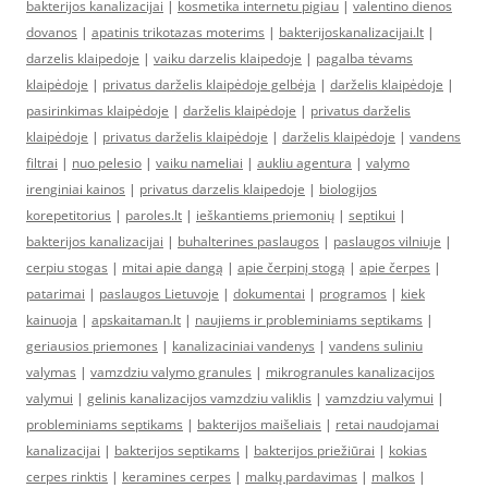
bakterijos kanalizacijai
|
kosmetika internetu pigiau
|
valentino dienos
dovanos
|
apatinis trikotazas moterims
|
bakterijoskanalizacijai.lt
|
darzelis klaipedoje
|
vaiku darzelis klaipedoje
|
pagalba tėvams
klaipėdoje
|
privatus darželis klaipėdoje gelbėja
|
darželis klaipėdoje
|
pasirinkimas klaipėdoje
|
darželis klaipėdoje
|
privatus darželis
klaipėdoje
|
privatus darželis klaipėdoje
|
darželis klaipėdoje
|
vandens
filtrai
|
nuo pelesio
|
vaiku nameliai
|
aukliu agentura
|
valymo
irenginiai kainos
|
privatus darzelis klaipedoje
|
biologijos
korepetitorius
|
paroles.lt
|
ieškantiems priemonių
|
septikui
|
bakterijos kanalizacijai
|
buhalterines paslaugos
|
paslaugos vilniuje
|
cerpiu stogas
|
mitai apie dangą
|
apie čerpinį stogą
|
apie čerpes
|
patarimai
|
paslaugos Lietuvoje
|
dokumentai
|
programos
|
kiek
kainuoja
|
apskaitaman.lt
|
naujiems ir probleminiams septikams
|
geriausios priemones
|
kanalizaciniai vandenys
|
vandens suliniu
valymas
|
vamzdziu valymo granules
|
mikrogranules kanalizacijos
valymui
|
gelinis kanalizacijos vamzdziu valiklis
|
vamzdziu valymui
|
probleminiams septikams
|
bakterijos maišeliais
|
retai naudojamai
kanalizacijai
|
bakterijos septikams
|
bakterijos priežiūrai
|
kokias
cerpes rinktis
|
keramines cerpes
|
malkų pardavimas
|
malkos
|