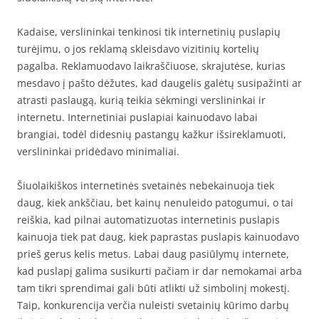
Kadaise, verslininkai tenkinosi tik internetinių puslapių
turėjimu, o jos reklamą skleisdavo vizitinių kortelių
pagalba. Reklamuodavo laikraščiuose, skrajutėse, kurias
mesdavo į pašto dėžutes, kad daugelis galėtų susipažinti ar
atrasti paslaugą, kurią teikia sėkmingi verslininkai ir
internetu. Internetiniai puslapiai kainuodavo labai
brangiai, todėl didesnių pastangų kažkur išsireklamuoti,
verslininkai pridėdavo minimaliai.
Šiuolaikiškos internetinės svetainės nebekainuoja tiek
daug, kiek ankščiau, bet kainų nenuleido patogumui, o tai
reiškia, kad pilnai automatizuotas internetinis puslapis
kainuoja tiek pat daug, kiek paprastas puslapis kainuodavo
prieš gerus kelis metus. Labai daug pasiūlymų internete,
kad puslapį galima susikurti pačiam ir dar nemokamai arba
tam tikri sprendimai gali būti atlikti už simbolinį mokestį.
Taip, konkurencija verčia nuleisti svetainių kūrimo darbų