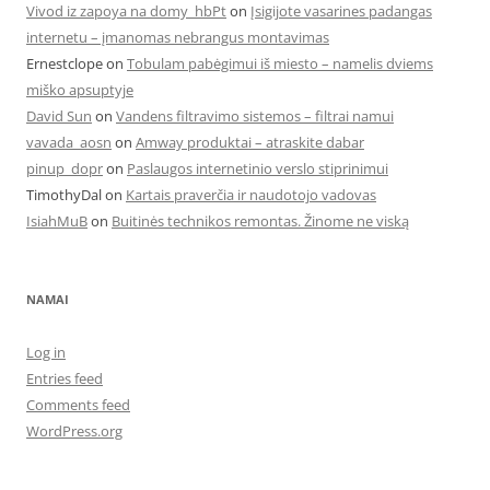
Vivod iz zapoya na domy_hbPt
on
Įsigijote vasarines padangas
internetu – įmanomas nebrangus montavimas
Ernestclope
on
Tobulam pabėgimui iš miesto – namelis dviems
miško apsuptyje
David Sun
on
Vandens filtravimo sistemos – filtrai namui
vavada_aosn
on
Amway produktai – atraskite dabar
pinup_dopr
on
Paslaugos internetinio verslo stiprinimui
TimothyDal
on
Kartais praverčia ir naudotojo vadovas
IsiahMuB
on
Buitinės technikos remontas. Žinome ne viską
NAMAI
Log in
Entries feed
Comments feed
WordPress.org