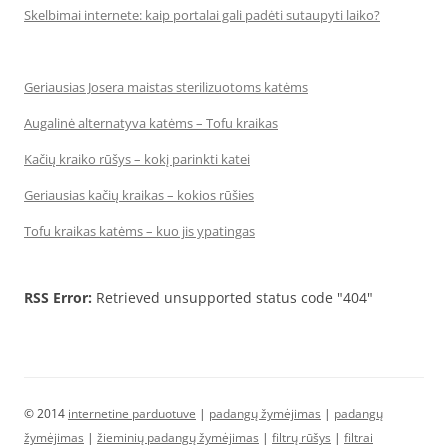
Skelbimai internete: kaip portalai gali padėti sutaupyti laiko?
Geriausias Josera maistas sterilizuotoms katėms
Augalinė alternatyva katėms – Tofu kraikas
Kačių kraiko rūšys – kokį parinkti katei
Geriausias kačių kraikas – kokios rūšies
Tofu kraikas katėms – kuo jis ypatingas
RSS Error:
Retrieved unsupported status code "404"
© 2014
internetine parduotuve
|
padangų žymėjimas
|
padangų
žymėjimas
|
žieminių padangų žymėjimas
|
filtrų rūšys
|
filtrai