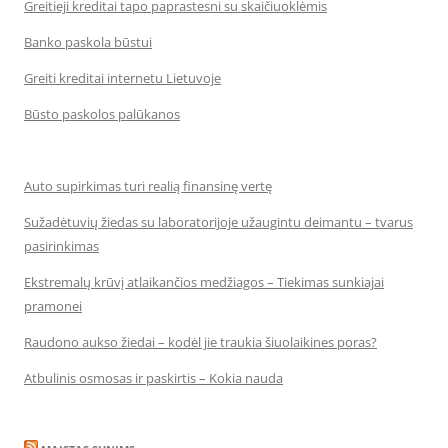
Greitieji kreditai tapo paprastesni su skaičiuoklėmis
Banko paskola būstui
Greiti kreditai internetu Lietuvoje
Būsto paskolos palūkanos
Auto supirkimas turi realią finansinę vertę
Sužadėtuvių žiedas su laboratorijoje užaugintu deimantu – tvarus
pasirinkimas
Ekstremalų krūvį atlaikančios medžiagos – Tiekimas sunkiajai
pramonei
Raudono aukso žiedai – kodėl jie traukia šiuolaikines poras?
Atbulinis osmosas ir paskirtis – Kokia nauda