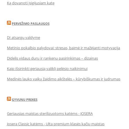
Ką dovanoti įsigijusiam katę
PERVEŽIMO PASLAUGOS
DI atsargų valdyme
Metinio pokalbio palydovai: stresas, baimė ir mažėjanti motyvacija
Didelis vidaus durų ir rankenų pasirinkimas – dizainas
Kaip išsirinkti geriausią valiklį pelėsio naikinimui
Medinės lauko vaikų žaidimo aikštelės – kūrybiškumas ir judrumas
GYVUNU PREKES
Geriausias maistas sterilizuotoms katėms - JOSERA
Josera Classic katėms - Ulta premium klasės kačių maistas