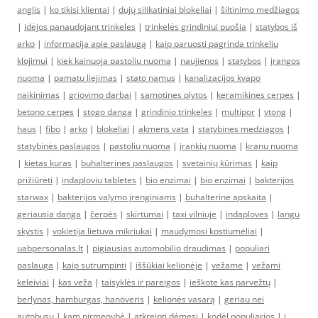
anglis
|
ko tikisi klientai
|
dujų silikatiniai blokeliai
|
šiltinimo medžiagos
|
idėjos panaudojant trinkeles
|
trinkelės grindiniui puošia
|
statybos iš
arko
|
informacija apie paslaugą
|
kaip paruosti pagrinda trinkeliu
klojimui
|
kiek kainuoja pastoliu nuoma
|
naujienos
|
statybos
|
įrangos
nuoma
|
pamatu liejimas
|
stato namus
|
kanalizacijos kvapo
naikinimas
|
griovimo darbai
|
samotines plytos
|
keramikines cerpes
|
betono cerpes
|
stogo danga
|
grindinio trinkeles
|
multipor
|
ytong
|
haus
|
fibo
|
arko
|
blokeliai
|
akmens vata
|
statybines medziagos
|
statybinės paslaugos
|
pastoliu nuoma
|
įrankių nuoma
|
kranu nuoma
|
kietas kuras
|
buhalterines paslaugos
|
svetainių kūrimas
|
kaip
prižiūrėti
|
indaploviu tabletes
|
bio enzimai
|
bio enzimai
|
bakterijos
starwax
|
bakterijos valymo įrenginiams
|
buhalterine apskaita
|
geriausia danga
|
čerpės
|
skirtumai
|
taxi vilniuje
|
indaploves
|
langu
skystis
|
vokietija lietuva mikriukai
|
maudymosi kostiumėliai
|
uabpersonalas.lt
|
pigiausias automobilio draudimas
|
populiari
paslauga
|
kaip sutrumpinti
|
iššūkiai kelionėje
|
vežame
|
vežami
keleiviai
|
kas veža
|
taisyklės ir pareigos
|
ieškote kas parvežtų
|
berlynas, hamburgas, hanoveris
|
kelionės vasarą
|
geriau nei
autobusu
|
kam pirmenybė
|
atkreipti dėmesį
|
kodėl populiarios
|
į