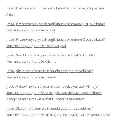
Įrašo „Plastikinių langų kainos Vilniuje“ komentaras, kurį parašė
Algis
Įrašo „Prezervatyvai yra draugiškiausia priemonė Jūsų sveikatai“
komentaras, kurį parašė Sargiai
Įrašo „Prezervatyvai yra draugiškiausia priemonė Jūsų sveikatai“
komentaras, kurį parašė Prezervatyvai
Įrašo „Svarbi informacija apie vairavimo mokyklą Auruda“
komentaras, kurį parašė Kristina
Įrašo „Skelbimai internete ir nauda patalpinus skelbimą“
komentaras, kurį parašė Robert
Įrašo „Vairavimo kursai praradusiems teisę vairuoti Vilniuje“
komentaras, kurį parašė Ar ne gėda tau del savo seo? Keliuose
pavojingesni ne mokiniai, bet turintys teisę vairuoti
Įrašo „Skelbimai internete ir nauda patalpinus skelbimą“
komentaras, kurį parašė Diskusijos, seo straipsniai, reklamuok save