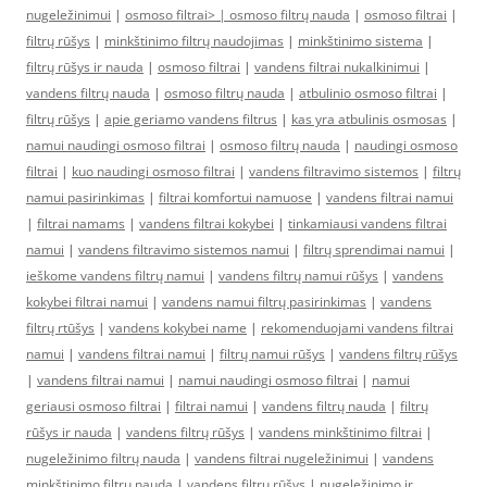
nugeležinimui
|
osmoso filtrai> |
osmoso filtrų nauda
|
osmoso filtrai
|
filtrų rūšys
|
minkštinimo filtrų naudojimas
|
minkštinimo sistema
|
filtrų rūšys ir nauda
|
osmoso filtrai
|
vandens filtrai nukalkinimui
|
vandens filtrų nauda
|
osmoso filtrų nauda
|
atbulinio osmoso filtrai
|
filtrų rūšys
|
apie geriamo vandens filtrus
|
kas yra atbulinis osmosas
|
namui naudingi osmoso filtrai
|
osmoso filtrų nauda
|
naudingi osmoso
filtrai
|
kuo naudingi osmoso filtrai
|
vandens filtravimo sistemos
|
filtrų
namui pasirinkimas
|
filtrai komfortui namuose
|
vandens filtrai namui
|
filtrai namams
|
vandens filtrai kokybei
|
tinkamiausi vandens filtrai
namui
|
vandens filtravimo sistemos namui
|
filtrų sprendimai namui
|
ieškome vandens filtrų namui
|
vandens filtrų namui rūšys
|
vandens
kokybei filtrai namui
|
vandens namui filtrų pasirinkimas
|
vandens
filtrų rtūšys
|
vandens kokybei name
|
rekomenduojami vandens filtrai
namui
|
vandens filtrai namui
|
filtrų namui rūšys
|
vandens filtrų rūšys
|
vandens filtrai namui
|
namui naudingi osmoso filtrai
|
namui
geriausi osmoso filtrai
|
filtrai namui
|
vandens filtrų nauda
|
filtrų
rūšys ir nauda
|
vandens filtrų rūšys
|
vandens minkštinimo filtrai
|
nugeležinimo filtrų nauda
|
vandens filtrai nugeležinimui
|
vandens
minkštinimo filtrų nauda
|
vandens filtrų rūšys
|
nugeležinimo ir