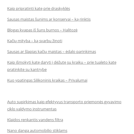
Kaip pripratinti katę prie draskyklės
Sausas maistas šunims ar konservai – ką rinktis
Blogas kvapas iš šuns burnos – Halitozė
Kačių mityba – ką svarbu žinoti
Sausas ar šlapias kačių maistas – ėdalo parinkimas
Kaip išmokyti katę daryti į dėžutę su kraiku – prie tualeto katę
pratinkite su kantrybe
Kuo ypatingas Silikoninis kraikas – Privalumai
Auto supirkimas kaip efektyvus transporto priemonės gyvavimo
ciklo valdymo instrumentas
Klaidos renkantis vandens filtrą
Nano danga automobilio stiklams