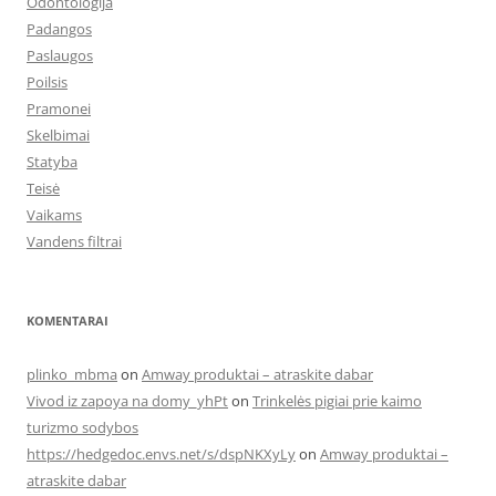
Odontologija
Padangos
Paslaugos
Poilsis
Pramonei
Skelbimai
Statyba
Teisė
Vaikams
Vandens filtrai
KOMENTARAI
plinko_mbma
on
Amway produktai – atraskite dabar
Vivod iz zapoya na domy_yhPt
on
Trinkelės pigiai prie kaimo
turizmo sodybos
https://hedgedoc.envs.net/s/dspNKXyLy
on
Amway produktai –
atraskite dabar