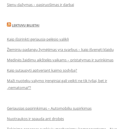
Sienų dažymas – pasiruošimas ir darbai
LEKTUVU BILIETAI
Kaip išsirinkti geriausią pelėsio valiklį
Žieminių padangų žymėjimas yra svarbus – kaip išvengti klaidų
Medinės žaidimų aikštelės vaikams – pristatymas ir surinkimas
Kaip sutaupyti aptveriant kaimo sodybą?
Maži nuotekų valymo įrenginiai gali veikti ne tik tyliai, bet ir
„nematomai‘‘?
Geriausias pasirinkimas – Automobilių supirkimas
Nuotraukos ir spauda ant drobės