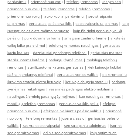
pardavimui
|
priemonė nuo vorų
|
telefonų remontas
|
kas yra seo
|
priemone nuo voru
|
telefonų remontas
|
telefonų remontas
|
priemonė nuo vorų
|
lauko kubilai pardavimui
|
seo straipsniu
talpinimas
|
geriausias pelėsio valiklis
|
seo straipsniu talpinimas
|
kaip
isvengti pelesio atsiradimo namuose
|
kaip išsirinkti geriausią valiklį
pelėsiui
|
puiki dovana vaikams
|
smagiam žaidimui kieme
|
aikštelės
vaikų laiko praleidimui
|
telefonų remontas naudingas
|
geriausias
kaciu kraikas
|
dazniausiai gendantys telefonai
|
geriausias maistas
sterilizuotoms katėms
|
padangų žymėjimas
|
mobiliųjų telefonų
remontas
|
sterilizuotoms katėms geriausias
|
kiek kainuoja kubilai
|
dažnai gendantys telefonai
|
geriausias vonios valiklis
|
elektromobiliu
ikrovimo stoteliu pletra lietuvoje
|
lietuvoje daugeja stoteliu
|
padangų
žymėjimas reikalingas
|
vasarinės padangos elektromobiliams
|
naudingas žieminių padangų žymėjimas
|
kuo naudingas remontas
|
mobiliųjų telefonų remontas
|
geriausias valiklis peliui
|
efektyvi
priemone nuo voru
|
efektyviai veikiantis pelėsio valiklis
|
priemonė
nuo vorų
|
telefonų remontas
|
josera classic
|
geriausias pelesio
valiklis
|
kas yra seo straipsniai
|
seo straipsniu talpinimas
|
isorinis
seo optimizavimas
|
vidinis seo optimizavimas
|
kaip optimizuoti