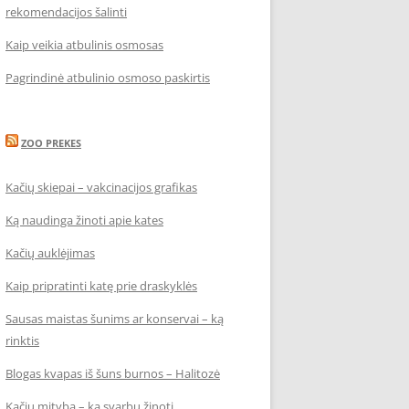
rekomendacijos šalinti
Kaip veikia atbulinis osmosas
Pagrindinė atbulinio osmoso paskirtis
ZOO PREKES
Kačių skiepai – vakcinacijos grafikas
Ką naudinga žinoti apie kates
Kačių auklėjimas
Kaip pripratinti katę prie draskyklės
Sausas maistas šunims ar konservai – ką
rinktis
Blogas kvapas iš šuns burnos – Halitozė
Kačių mityba – ką svarbu žinoti