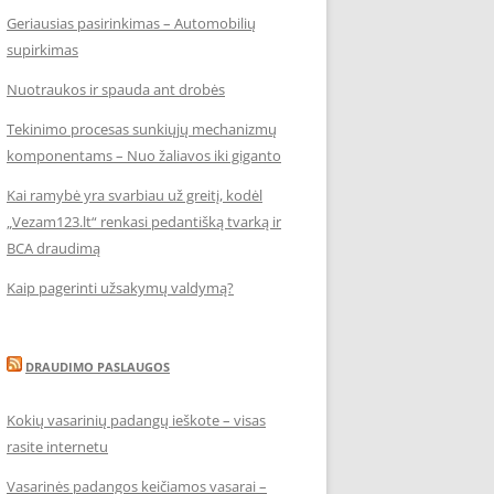
Geriausias pasirinkimas – Automobilių
supirkimas
Nuotraukos ir spauda ant drobės
Tekinimo procesas sunkiųjų mechanizmų
komponentams – Nuo žaliavos iki giganto
Kai ramybė yra svarbiau už greitį, kodėl
„Vezam123.lt“ renkasi pedantišką tvarką ir
BCA draudimą
Kaip pagerinti užsakymų valdymą?
DRAUDIMO PASLAUGOS
Kokių vasarinių padangų ieškote – visas
rasite internetu
Vasarinės padangos keičiamos vasarai –