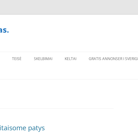
as.
TEISĖ
SKELBIMAI
KELTAI
GRATIS ANNONSER I SVERIG
sitaisome patys