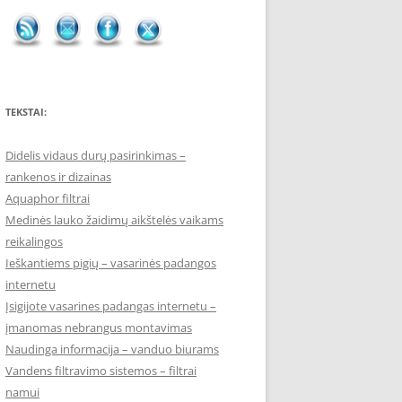
TEKSTAI:
Didelis vidaus durų pasirinkimas –
rankenos ir dizainas
Aquaphor filtrai
Medinės lauko žaidimų aikštelės vaikams
reikalingos
Ieškantiems pigių – vasarinės padangos
internetu
Įsigijote vasarines padangas internetu –
įmanomas nebrangus montavimas
Naudinga informacija – vanduo biurams
Vandens filtravimo sistemos – filtrai
namui