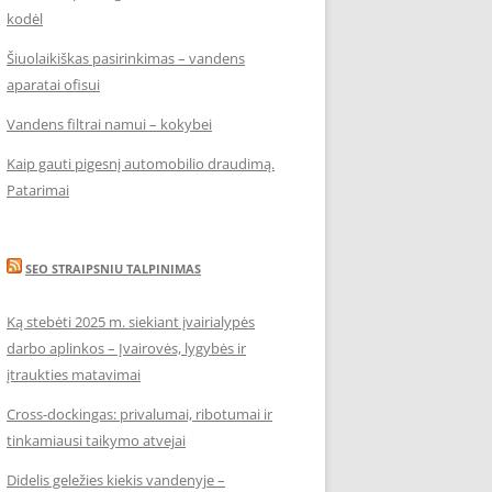
kodėl
Šiuolaikiškas pasirinkimas – vandens
aparatai ofisui
Vandens filtrai namui – kokybei
Kaip gauti pigesnį automobilio draudimą.
Patarimai
SEO STRAIPSNIU TALPINIMAS
Ką stebėti 2025 m. siekiant įvairialypės
darbo aplinkos – Įvairovės, lygybės ir
įtraukties matavimai
Cross-dockingas: privalumai, ribotumai ir
tinkamiausi taikymo atvejai
Didelis geležies kiekis vandenyje –