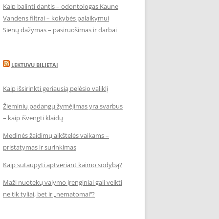
Kaip balinti dantis – odontologas Kaune
Vandens filtrai – kokybės palaikymui
Sienų dažymas – pasiruošimas ir darbai
LEKTUVU BILIETAI
Kaip išsirinkti geriausią pelėsio valiklį
Žieminių padangų žymėjimas yra svarbus
– kaip išvengti klaidų
Medinės žaidimų aikštelės vaikams –
pristatymas ir surinkimas
Kaip sutaupyti aptveriant kaimo sodybą?
Maži nuotekų valymo įrenginiai gali veikti
ne tik tyliai, bet ir „nematomai‘‘?