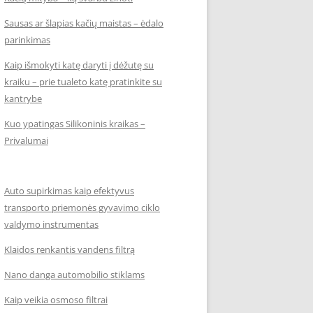
Sausas ar šlapias kačių maistas – ėdalo
parinkimas
Kaip išmokyti katę daryti į dėžutę su
kraiku – prie tualeto katę pratinkite su
kantrybe
Kuo ypatingas Silikoninis kraikas –
Privalumai
Auto supirkimas kaip efektyvus
transporto priemonės gyvavimo ciklo
valdymo instrumentas
Klaidos renkantis vandens filtrą
Nano danga automobilio stiklams
Kaip veikia osmoso filtrai