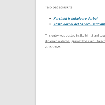
Taip pat atraskite:
Kursiniai ir bakalauro darbai
.
Rašto darbai dėl bendro išsilavin
This entry was posted in
Skelbimai
and tag
diplominiai darbai
,
gramatikos klaidu tais
2015/06/25
.