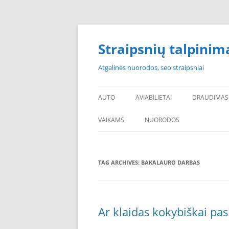
Skip
to
content
Straipsnių talpinim
Atgalinės nuorodos, seo straipsniai
AUTO
AVIABILIETAI
DRAUDIMAS
VAIKAMS
NUORODOS
POPULIARIAUSI
TAG ARCHIVES:
BAKALAURO DARBAS
PADANGOS PIGIAU
PERKU PADANGAS
NAUJOS PADANGOS
Ar klaidas kokybiškai pa
PIGIOS PADANGOS