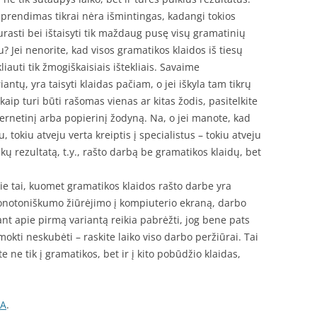
 sprendimas tikrai nėra išmintingas, kadangi tokios
surasti bei ištaisyti tik maždaug pusę visų gramatinių
u? Jei nenorite, kad visos gramatikos klaidos iš tiesų
liauti tik žmogiškaisiais ištekliais. Savaime
ntų, yra taisyti klaidas pačiam, o jei iškyla tam tikrų
kaip turi būti rašomas vienas ar kitas žodis, pasitelkite
ernetinį arba popierinį žodyną. Na, o jei manote, kad
 tokiu atveju verta kreiptis į specialistus – tokiu atveju
kų rezultatą, t.y., rašto darbą be gramatikos klaidų, bet
pie tai, kuomet gramatikos klaidos rašto darbe yra
notoniškumo žiūrėjimo į kompiuterio ekraną, darbo
ant apie pirmą variantą reikia pabrėžti, jog bene pats
okti neskubėti – raskite laiko viso darbo peržiūrai. Tai
e ne tik į gramatikos, bet ir į kito pobūdžio klaidas,
IA
.