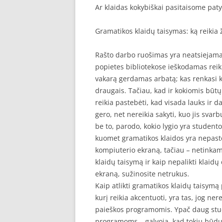
Ar klaidas kokybiškai pasitaisome pat
SEO STRAIPSNIU TALPINIMAS
Gramatikos klaidų taisymas: ką reikia ži
SEO STRAIPSNIU TALPINIMAS
Rašto darbo ruošimas yra neatsiejama 
popietes bibliotekose ieškodamas reik
vakarą gerdamas arbatą; kas renkasi k
draugais. Tačiau, kad ir kokiomis būtų
reikia pastebėti, kad visada lauks ir d
gero, net nereikia sakyti, kuo jis svar
be to, parodo, kokio lygio yra studento
kuomet gramatikos klaidos yra nepast
kompiuterio ekraną, tačiau – netinkami
klaidų taisymą ir kaip nepalikti klaidų
ekraną, sužinosite netrukus.
Kaip atlikti gramatikos klaidų taisymą
kurį reikia akcentuoti, yra tas, jog n
paieškos programomis. Ypač daug stud
programoms – galvoja, kad tokiu būdu n