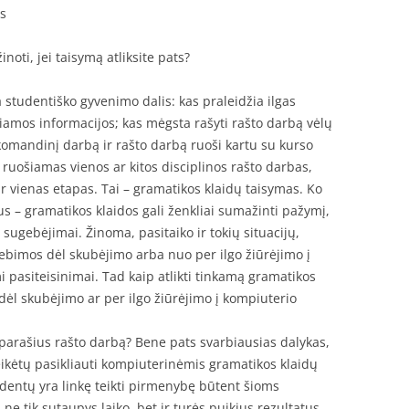
ys
noti, jei taisymą atliksite pats?
studentiško gyvenimo dalis: kas praleidžia ilgas
iamos informacijos; kas mėgsta rašyti rašto darbą vėlų
omandinį darbą ir rašto darbą ruoši kartu su kurso
 ruošiamas vienos ar kitos disciplinos rašto darbas,
ar vienas etapas. Tai – gramatikos klaidų taisymas. Ko
bus – gramatikos klaidos gali ženkliai sumažinti pažymį,
 sugebėjimai. Žinoma, pasitaiko ir tokių situacijų,
ebimos dėl skubėjimo arba nuo per ilgo žiūrėjimo į
 pasiteisinimai. Tad kaip atlikti tinkamą gramatikos
 dėl skubėjimo ar per ilgo žiūrėjimo į kompiuterio
 parašius rašto darbą? Bene pats svarbiausias dalykas,
ereikėtų pasikliauti kompiuterinėmis gramatikos klaidų
entų yra linkę teikti pirmenybę būtent šioms
e tik sutaupys laiko, bet ir turės puikius rezultatus.