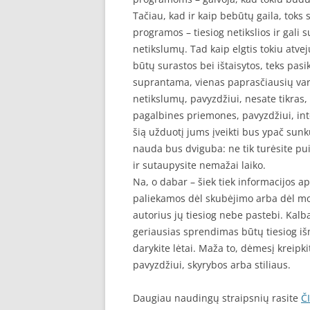
Tačiau, kad ir kaip bebūtų gaila, toks
programos – tiesiog netikslios ir gali 
netikslumų. Tad kaip elgtis tokiu atvej
būtų surastos bei ištaisytos, teks pasik
suprantama, vienas paprasčiausių varia
netikslumų, pavyzdžiui, nesate tikras, 
pagalbines priemones, pavyzdžiui, int
šią užduotį jums įveikti bus ypač sunku,
nauda bus dviguba: ne tik turėsite pui
ir sutaupysite nemažai laiko.
Na, o dabar – šiek tiek informacijos a
paliekamos dėl skubėjimo arba dėl mo
autorius jų tiesiog nebe pastebi. Kalb
geriausias sprendimas būtų tiesiog išm
darykite lėtai. Maža to, dėmesį kreipkit
pavyzdžiui, skyrybos arba stiliaus.
Daugiau naudingų straipsnių rasite
Č