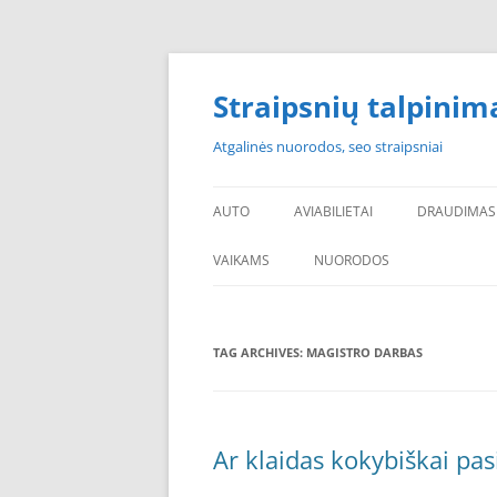
Skip
to
content
Straipsnių talpinim
Atgalinės nuorodos, seo straipsniai
AUTO
AVIABILIETAI
DRAUDIMAS
VAIKAMS
NUORODOS
POPULIARIAUSI
TAG ARCHIVES:
MAGISTRO DARBAS
PADANGOS PIGIAU
PERKU PADANGAS
NAUJOS PADANGOS
Ar klaidas kokybiškai pa
PIGIOS PADANGOS