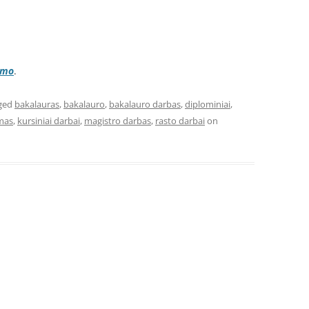
imo
.
ged
bakalauras
,
bakalauro
,
bakalauro darbas
,
diplominiai
,
ymas
,
kursiniai darbai
,
magistro darbas
,
rasto darbai
on