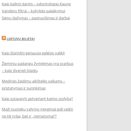
Kaip balinti dantis – odontologas Kaune
Vandens filtrai – kokybės palaikymui
Sienų dažymas – pasiruošimas ir darbai
LEKTUVU BILIETAI
Kaip išsirinkti geriausią pelėsio valiklį
Žieminių padangų žymėjimas yra svarbus
– kaip išvengti klaidų
Medinės žaidimų aikštelės vaikams –
pristatymas ir surinkimas
Kaip sutaupyti aptveriant kaimo sodybą?
Maži nuotekų valymo įrenginiai gali veikti
ne tik tyliai, bet ir „nematomai‘‘?