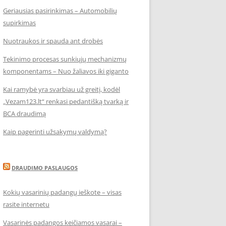
Geriausias pasirinkimas – Automobilių
supirkimas
Nuotraukos ir spauda ant drobės
Tekinimo procesas sunkiųjų mechanizmų
komponentams – Nuo žaliavos iki giganto
Kai ramybė yra svarbiau už greitį, kodėl
„Vezam123.lt“ renkasi pedantišką tvarką ir
BCA draudimą
Kaip pagerinti užsakymų valdymą?
DRAUDIMO PASLAUGOS
Kokių vasarinių padangų ieškote – visas
rasite internetu
Vasarinės padangos keičiamos vasarai –