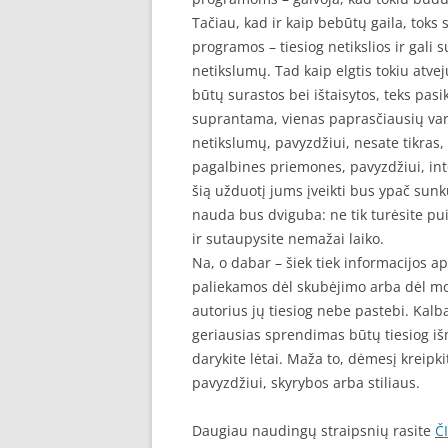
Tačiau, kad ir kaip bebūtų gaila, toks
programos – tiesiog netikslios ir gali 
netikslumų. Tad kaip elgtis tokiu atvej
būtų surastos bei ištaisytos, teks pasik
suprantama, vienas paprasčiausių varia
netikslumų, pavyzdžiui, nesate tikras, 
pagalbines priemones, pavyzdžiui, int
šią užduotį jums įveikti bus ypač sunku,
nauda bus dviguba: ne tik turėsite pui
ir sutaupysite nemažai laiko.
Na, o dabar – šiek tiek informacijos a
paliekamos dėl skubėjimo arba dėl mo
autorius jų tiesiog nebe pastebi. Kalb
geriausias sprendimas būtų tiesiog išm
darykite lėtai. Maža to, dėmesį kreipkit
pavyzdžiui, skyrybos arba stiliaus.
Daugiau naudingų straipsnių rasite
Č