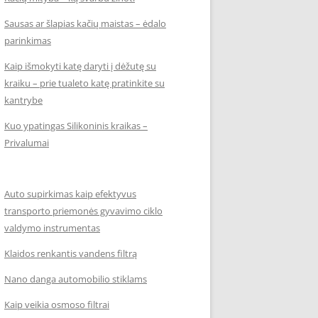
Sausas ar šlapias kačių maistas – ėdalo
parinkimas
Kaip išmokyti katę daryti į dėžutę su
kraiku – prie tualeto katę pratinkite su
kantrybe
Kuo ypatingas Silikoninis kraikas –
Privalumai
Auto supirkimas kaip efektyvus
transporto priemonės gyvavimo ciklo
valdymo instrumentas
Klaidos renkantis vandens filtrą
Nano danga automobilio stiklams
Kaip veikia osmoso filtrai