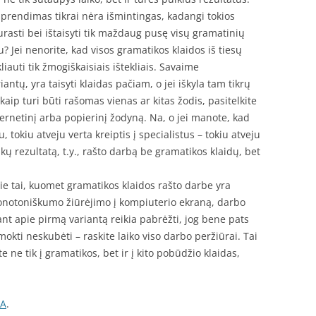
 sprendimas tikrai nėra išmintingas, kadangi tokios
surasti bei ištaisyti tik maždaug pusę visų gramatinių
u? Jei nenorite, kad visos gramatikos klaidos iš tiesų
liauti tik žmogiškaisiais ištekliais. Savaime
ntų, yra taisyti klaidas pačiam, o jei iškyla tam tikrų
kaip turi būti rašomas vienas ar kitas žodis, pasitelkite
ernetinį arba popierinį žodyną. Na, o jei manote, kad
 tokiu atveju verta kreiptis į specialistus – tokiu atveju
kų rezultatą, t.y., rašto darbą be gramatikos klaidų, bet
pie tai, kuomet gramatikos klaidos rašto darbe yra
notoniškumo žiūrėjimo į kompiuterio ekraną, darbo
ant apie pirmą variantą reikia pabrėžti, jog bene pats
okti neskubėti – raskite laiko viso darbo peržiūrai. Tai
e ne tik į gramatikos, bet ir į kito pobūdžio klaidas,
IA
.