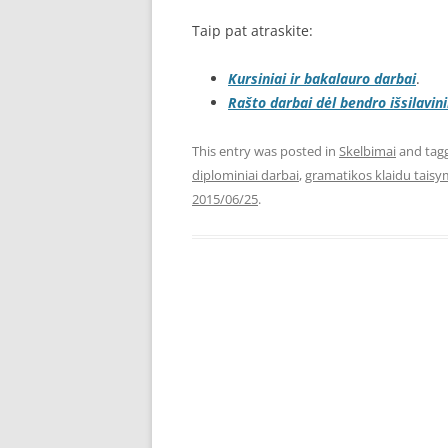
Taip pat atraskite:
Kursiniai ir bakalauro darbai
.
Rašto darbai dėl bendro išsilavin
This entry was posted in
Skelbimai
and tag
diplominiai darbai
,
gramatikos klaidu tais
2015/06/25
.