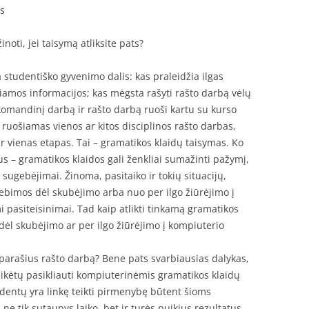
ys
noti, jei taisymą atliksite pats?
studentiško gyvenimo dalis: kas praleidžia ilgas
iamos informacijos; kas mėgsta rašyti rašto darbą vėlų
omandinį darbą ir rašto darbą ruoši kartu su kurso
 ruošiamas vienos ar kitos disciplinos rašto darbas,
ar vienas etapas. Tai – gramatikos klaidų taisymas. Ko
bus – gramatikos klaidos gali ženkliai sumažinti pažymį,
 sugebėjimai. Žinoma, pasitaiko ir tokių situacijų,
ebimos dėl skubėjimo arba nuo per ilgo žiūrėjimo į
 pasiteisinimai. Tad kaip atlikti tinkamą gramatikos
 dėl skubėjimo ar per ilgo žiūrėjimo į kompiuterio
 parašius rašto darbą? Bene pats svarbiausias dalykas,
ereikėtų pasikliauti kompiuterinėmis gramatikos klaidų
entų yra linkę teikti pirmenybę būtent šioms
e tik sutaupys laiko, bet ir turės puikius rezultatus.