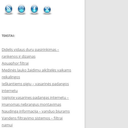
TEKSTAI:
Didelis vidaus durų pasirinkimas –
rankenos ir dizainas
Aquaphor filtrai
Medinės lauko žaidimų aikštelės vaikams
reikalingos
Ieškantiems pigių – vasarinės padangos
internetu
Įsigijote vasarines padangas internetu –
įmanomas nebrangus montavimas
Naudinga informacija – vanduo biurams
Vandens filtravimo sistemos – filtrai
namui