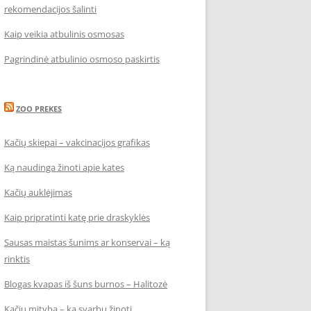
rekomendacijos šalinti
Kaip veikia atbulinis osmosas
Pagrindinė atbulinio osmoso paskirtis
ZOO PREKES
Kačių skiepai – vakcinacijos grafikas
Ką naudinga žinoti apie kates
Kačių auklėjimas
Kaip pripratinti katę prie draskyklės
Sausas maistas šunims ar konservai – ką
rinktis
Blogas kvapas iš šuns burnos – Halitozė
Kačių mityba – ką svarbu žinoti