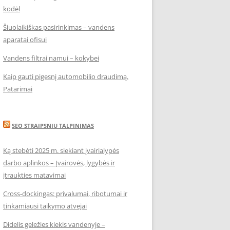
kodėl
Šiuolaikiškas pasirinkimas – vandens
aparatai ofisui
Vandens filtrai namui – kokybei
Kaip gauti pigesnį automobilio draudimą.
Patarimai
SEO STRAIPSNIU TALPINIMAS
Ką stebėti 2025 m. siekiant įvairialypės
darbo aplinkos – Įvairovės, lygybės ir
įtraukties matavimai
Cross-dockingas: privalumai, ribotumai ir
tinkamiausi taikymo atvejai
Didelis geležies kiekis vandenyje –