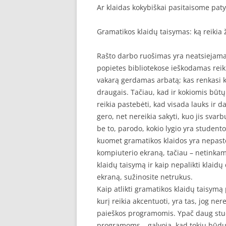
Ar klaidas kokybiškai pasitaisome pat
SEO STRAIPSNIU TALPINIMAS
Gramatikos klaidų taisymas: ką reikia ži
SEO STRAIPSNIU TALPINIMAS
Rašto darbo ruošimas yra neatsiejama 
popietes bibliotekose ieškodamas reik
vakarą gerdamas arbatą; kas renkasi k
draugais. Tačiau, kad ir kokiomis būtų
reikia pastebėti, kad visada lauks ir d
gero, net nereikia sakyti, kuo jis svar
be to, parodo, kokio lygio yra studento
kuomet gramatikos klaidos yra nepast
kompiuterio ekraną, tačiau – netinkami
klaidų taisymą ir kaip nepalikti klaidų
ekraną, sužinosite netrukus.
Kaip atlikti gramatikos klaidų taisymą
kurį reikia akcentuoti, yra tas, jog n
paieškos programomis. Ypač daug stud
programoms – galvoja, kad tokiu būdu n