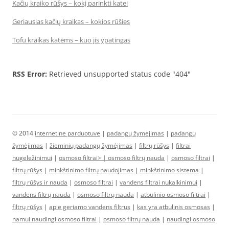
Kačių kraiko rūšys – kokį parinkti katei
Geriausias kačių kraikas – kokios rūšies
Tofu kraikas katėms – kuo jis ypatingas
RSS Error:
Retrieved unsupported status code "404"
© 2014
internetine parduotuve
|
padangų žymėjimas
|
padangų
žymėjimas
|
žieminių padangų žymėjimas
|
filtrų rūšys
|
filtrai
nugeležinimui
|
osmoso filtrai> |
osmoso filtrų nauda
|
osmoso filtrai
|
filtrų rūšys
|
minkštinimo filtrų naudojimas
|
minkštinimo sistema
|
filtrų rūšys ir nauda
|
osmoso filtrai
|
vandens filtrai nukalkinimui
|
vandens filtrų nauda
|
osmoso filtrų nauda
|
atbulinio osmoso filtrai
|
filtrų rūšys
|
apie geriamo vandens filtrus
|
kas yra atbulinis osmosas
|
namui naudingi osmoso filtrai
|
osmoso filtrų nauda
|
naudingi osmoso