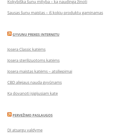
Kokybiška šunų mityba – ką naudinga žinoti
Sausas šunų maistas – iš kokių produktų gaminamas
GYVUNU PREKES INTERNETU
Josera Classic katėms
Josera sterilizuotoms katėms
Josera maistas katėms – atsiliepimai
CBD aliejaus nauda gyvūnams
Ką dovanoti įsigijusiam katę
PERVEŽIMO PASLAUGOS
DI atsargų valdyme