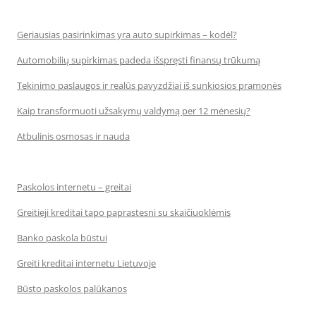
Geriausias pasirinkimas yra auto supirkimas – kodėl?
Automobilių supirkimas padeda išspręsti finansų trūkumą
Tekinimo paslaugos ir realūs pavyzdžiai iš sunkiosios pramonės
Kaip transformuoti užsakymų valdymą per 12 mėnesių?
Atbulinis osmosas ir nauda
Paskolos internetu – greitai
Greitieji kreditai tapo paprastesni su skaičiuoklėmis
Banko paskola būstui
Greiti kreditai internetu Lietuvoje
Būsto paskolos palūkanos