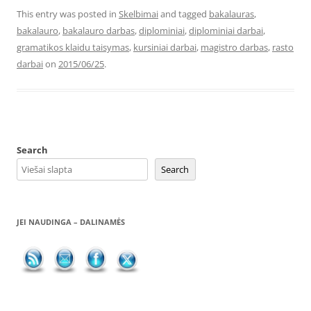
This entry was posted in
Skelbimai
and tagged
bakalauras
,
bakalauro
,
bakalauro darbas
,
diplominiai
,
diplominiai darbai
,
gramatikos klaidu taisymas
,
kursiniai darbai
,
magistro darbas
,
rasto
darbai
on
2015/06/25
.
Search
Search
JEI NAUDINGA – DALINAMĖS