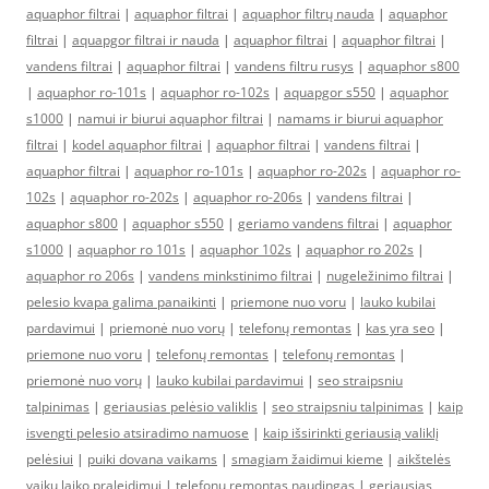
aquaphor filtrai
|
aquaphor filtrai
|
aquaphor filtrų nauda
|
aquaphor
filtrai
|
aquapgor filtrai ir nauda
|
aquaphor filtrai
|
aquaphor filtrai
|
vandens filtrai
|
aquaphor filtrai
|
vandens filtru rusys
|
aquaphor s800
|
aquaphor ro-101s
|
aquaphor ro-102s
|
aquapgor s550
|
aquaphor
s1000
|
namui ir biurui aquaphor filtrai
|
namams ir biurui aquaphor
filtrai
|
kodel aquaphor filtrai
|
aquaphor filtrai
|
vandens filtrai
|
aquaphor filtrai
|
aquaphor ro-101s
|
aquaphor ro-202s
|
aquaphor ro-
102s
|
aquaphor ro-202s
|
aquaphor ro-206s
|
vandens filtrai
|
aquaphor s800
|
aquaphor s550
|
geriamo vandens filtrai
|
aquaphor
s1000
|
aquaphor ro 101s
|
aquaphor 102s
|
aquaphor ro 202s
|
aquaphor ro 206s
|
vandens minkstinimo filtrai
|
nugeležinimo filtrai
|
pelesio kvapa galima panaikinti
|
priemone nuo voru
|
lauko kubilai
pardavimui
|
priemonė nuo vorų
|
telefonų remontas
|
kas yra seo
|
priemone nuo voru
|
telefonų remontas
|
telefonų remontas
|
priemonė nuo vorų
|
lauko kubilai pardavimui
|
seo straipsniu
talpinimas
|
geriausias pelėsio valiklis
|
seo straipsniu talpinimas
|
kaip
isvengti pelesio atsiradimo namuose
|
kaip išsirinkti geriausią valiklį
pelėsiui
|
puiki dovana vaikams
|
smagiam žaidimui kieme
|
aikštelės
vaikų laiko praleidimui
|
telefonų remontas naudingas
|
geriausias