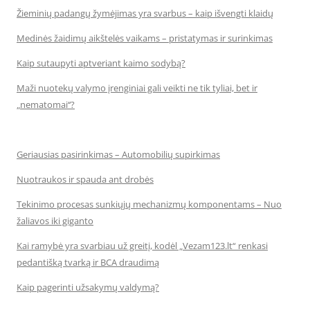
Žieminių padangų žymėjimas yra svarbus – kaip išvengti klaidų
Medinės žaidimų aikštelės vaikams – pristatymas ir surinkimas
Kaip sutaupyti aptveriant kaimo sodybą?
Maži nuotekų valymo įrenginiai gali veikti ne tik tyliai, bet ir
„nematomai‘‘?
Geriausias pasirinkimas – Automobilių supirkimas
Nuotraukos ir spauda ant drobės
Tekinimo procesas sunkiųjų mechanizmų komponentams – Nuo
žaliavos iki giganto
Kai ramybė yra svarbiau už greitį, kodėl „Vezam123.lt“ renkasi
pedantišką tvarką ir BCA draudimą
Kaip pagerinti užsakymų valdymą?