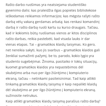
Rašto darbo ruošimas yra neatsiejama studentiško
gyvenimo dalis: kas praleidžia ilgas popietes bibliotekose
ieškodamas reikiamos informacijos; kas mėgsta rašyti rašto
darbą vėlų vakarą gerdamas arbatą; kas renkasi komandinį
darbą ir rašto darbą ruoši kartu su kurso draugais. Tačiau,
kad ir kokiomis būtų ruošiamas vienos ar kitos disciplinos
rašto darbas, reikia pastebėti, kad visada lauks ir dar
vienas etapas. Tai – gramatikos klaidų taisymas. Ko gero,
net nereikia sakyti, kuo jis svarbus – gramatikos klaidos gali
ženkliai sumažinti pažymį, be to, parodo, kokio lygio yra
studento sugebėjimai. Žinoma, pasitaiko ir tokių situacijų,
kuomet gramatikos klaidos yra nepastebimos dėl
skubėjimo arba nuo per ilgo žiūrėjimo į kompiuterio
ekraną, tačiau – netinkami pasiteisinimai. Tad kaip atlikti
tinkamą gramatikos klaidų taisymą ir kaip nepalikti klaidų
dėl skubėjimo ar per ilgo žiūrėjimo į kompiuterio ekraną,
sužinosite netrukus.
Kaip atlikti gramatikos klaidų taisymą parašius rašto darbą?