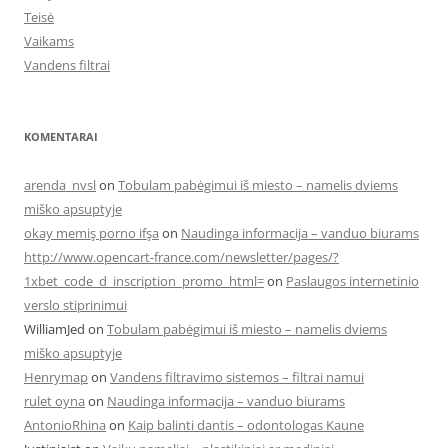
Teisė
Vaikams
Vandens filtrai
KOMENTARAI
arenda_nvsl
on
Tobulam pabėgimui iš miesto – namelis dviems
miško apsuptyje
okay memiş porno ifşa
on
Naudinga informacija – vanduo biurams
http://www.opencart-france.com/newsletter/pages/?
1xbet_code_d_inscription_promo_html=
on
Paslaugos internetinio
verslo stiprinimui
WilliamJed
on
Tobulam pabėgimui iš miesto – namelis dviems
miško apsuptyje
Henrymap
on
Vandens filtravimo sistemos – filtrai namui
rulet oyna
on
Naudinga informacija – vanduo biurams
AntonioRhina
on
Kaip balinti dantis – odontologas Kaune