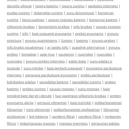
darzelis vilniuje
|
josera katems
|
josera sunims
|
paskolos internetu
|
guoliai sunims
|
dubeneliai sunims
|
sunu dziovintuvai
|
konservai
sunims
|
kaciu tualetas
|
sausas maistas katems
|
konservai katems
|
silikoninis kraikas
|
bentonitinis kraikas
|
tofu kraikas
|
sausas maistas
sunims
|
info
|
kaip sutaupyti gyvunams
|
prekes gyvunams
|
gyvunu
prieziura
|
gyvunu augintojams
|
šunims
|
katėms
|
gyvunu prekes
|
tofu kraiko naudojimas
|
ar patiks tofu
|
augalinė alternatyva
|
gyvunu
prekes
|
kontaktai
|
apie mus
|
naujienos
|
nuorodos
|
nuorodos
|
nuorodos
|
gyvunu prekes internetu
|
edalo itaka
|
sunu edalas ir
isvaizda
|
sunu mityba
|
kaip perkant sutaupyti
|
gyvunams parduotuve
internetu
|
geriausia parduotuve gyvunams
|
prekiu parduotuve
|
kokybiskas edalas
|
pavadeliai katems
|
pavadeliai sunims
|
prekes
katems
|
prekes sunims
|
sausas maistas
|
sunu maistas
|
kaip
ismokyti kate daryti i dezute
|
kuo ypatingas silikoninis kraikas
|
prekes
gyvunams akcija
|
geriausi siltnamiai
|
kaip issirinkti
|
polikarbonatiniai
šiltnamiai
|
tvirti siltnamiai
|
polikarbonatiniai atsiliepimai
|
šiltnamiai
atsiliepimai
|
led reklama
|
vandens filtrai
|
vandens filtrai
|
renkamės
filtrus
|
tinkamiausias maistas
|
maistas internetu
|
geriausias ėdalas