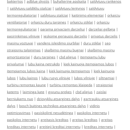
bakterijos
|
adblue skystis
|
buhalterine apskaita
|
saldytuvu rankenos
|
saldytuvu saldikliu stalciai
|
saldytuvu lentynos
|
saldytuvu
termoreguliatoriai
|
saldytuvu stalciai
|
kaitinimo elementai
|
orkaiciu
ventiliatoriai
|
orkaiciu duru tarpines
|
orkaiciu stiklai
|
orkaiciu
termoreguliatoriai
|
parama privaciam darzeliui
|
darzeliai gelbeja
|
pasirinkimas vilniuje
|
ieskome geriausio darzelio
|
privatus darzelis
|
masinu voztuvai
|
vandens isleidimo siurbliai
|
duru stiklai
|
seo
straipsniu talpinimas
|
skalbimo masinu bugnai
|
skalbimo masinu
amortizatoriai
|
duru tarpines
|
cbd aliejus
|
itempiamu lubu
privalumai
|
lubu kaina netrukdo
|
kiek kainuoja itempiamos lubos
|
itempiamos lubos kaina
|
kiek kainuoja itempiamos
|
kiek kainuoja
lubos
|
lubu kainos
|
lubu rusys vilniuje
|
lubos vilniuje
|
siltnamiai
|
turbinu remontas kaune
|
turbinu remontas klaipeda
|
straipsniai
katems
|
laiminga kate
|
gyvunu prekes
|
cbd aliejus
|
zaislai
berniukams nuo
|
dziovykliu atsargines dalys
|
gartraukiu atsargines
dalys
|
bosch buitines technikos atsargines dalys
|
vidinis
optimizavimas
|
pasiskolinti nesudėtinga
|
paskolos internetu
|
paskolos internetu
|
greitasis kreditas
|
greitas kreditas
|
greitas
kreditas internetu
|
greitieji kreditai internetu
|
kreditas internetu
|