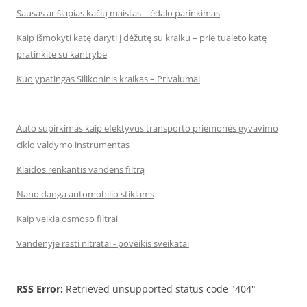
Sausas ar šlapias kačių maistas – ėdalo parinkimas
Kaip išmokyti katę daryti į dėžutę su kraiku – prie tualeto katę
pratinkite su kantrybe
Kuo ypatingas Silikoninis kraikas – Privalumai
Auto supirkimas kaip efektyvus transporto priemonės gyvavimo
ciklo valdymo instrumentas
Klaidos renkantis vandens filtrą
Nano danga automobilio stiklams
Kaip veikia osmoso filtrai
Vandenyje rasti nitratai - poveikis sveikatai
RSS Error:
Retrieved unsupported status code "404"