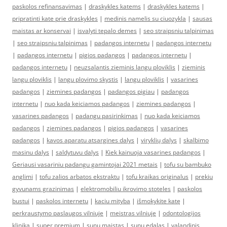
paskolos refinansavimas
|
draskykles katems
|
draskykles katems
|
pripratinti kate prie draskykles
|
medinis namelis su ciuozykla
|
sausas
maistas ar konservai
|
isvalyti tepalo demes
|
seo straipsniu talpinimas
|
seo straipsniu talpinimas
|
padangos internetu
|
padangos internetu
|
padangos internetu
|
pigios padangos
|
padangos internetu
|
padangos internetu
|
neuzsalantis zieminis langu ploviklis
|
zieminis
langu ploviklis
|
langu plovimo skystis
|
langu ploviklis
|
vasarines
padangos
|
ziemines padangos
|
padangos pigiau
|
padangos
internetu
|
nuo kada keiciamos padangos
|
ziemines padangos
|
vasarines padangos
|
padangu pasirinkimas
|
nuo kada keiciamos
padangos
|
ziemines padangos
|
pigios padangos
|
vasarines
padangos
|
kavos aparatu atsargines dalys
|
viryklių dalys
|
skalbimo
masinu dalys
|
saldytuvu dalys
|
Kiek kainuoja vasarines padangos
|
Geriausi vasariniu padangu gamintojai 2021 metais
|
tofu su bambuko
anglimi
|
tofu zalios arbatos ekstraktu
|
tofu kraikas originalus
|
prekiu
gyvunams grazinimas
|
elektromobiliu ikrovimo stoteles
|
paskolos
bustui
|
paskolos internetu
|
kaciu mityba
|
išmokykite katę
|
perkraustymo paslaugos vilniuje
|
meistras vilniuje
|
odontologijos
klinika
|
super premium
|
sunu maistas
|
sunu edalas
|
valandinis