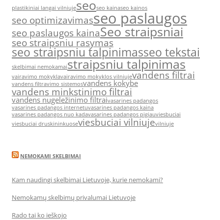
seo
plastikiniai langai vilniuje
seo kaina
seo kainos
seo paslaugos
seo optimizavimas
Seo straipsniai
seo paslaugos kaina
seo straipsniu rasymas
seo straipsniu talpinimas
seo tekstai
straipsniu talpinimas
skelbimai nemokamai
vandens filtrai
vairavimo mokykla
vairavimo mokyklos vilniuje
vandens kokybe
vandens filtravimo sistemos
vandens minkstinimo filtrai
vandens nugeležinimo filtrai
vasarines padangos
vasarines padangos internetu
vasarines padangos kaina
vasarines padangos nuo kada
vasarines padangos pigiau
viesbuciai
viesbuciai vilniuje
viesbuciai druskininkuose
vilniuje
NEMOKAMI SKELBIMAI
Kam naudingi skelbimai Lietuvoje, kurie nemokami?
Nemokamų skelbimų privalumai Lietuvoje
Rado tai ko ieškojo