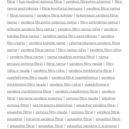
filtrai
|
kuo naudingi osmoso filtrai
|
vandens filtravimo sistemos
|
filtrų
namui pasirinkimas
|
filtrai komfortui namuose
|
vandens filtrai namui
|
filtrai namams
|
vandens filtrai kokybei
|
tinkamiausi vandens filtrai
namui
|
vandens filtravimo sistemos namui
|
filtrų sprendimai namui
|
ieškome vandens filtrų namui
|
vandens filtrų namui rūšys
|
vandens
kokybei filtrai namui
|
vandens namui filtrų pasirinkimas
|
vandens
filtrų rtūšys
|
vandens kokybei name
|
rekomenduojami vandens filtrai
namui
|
vandens filtrai namui
|
filtrų namui rūšys
|
vandens filtrų rūšys
|
vandens filtrai namui
|
namui naudingi osmoso filtrai
|
namui
geriausi osmoso filtrai
|
filtrai namui
|
vandens filtrų nauda
|
filtrų
rūšys ir nauda
|
vandens filtrų rūšys
|
vandens minkštinimo filtrai
|
nugeležinimo filtrų nauda
|
vandens filtrai nugeležinimui
|
vandens
minkštinimo filtrų nauda
|
vandens filtrų rūšys
|
nugeležinimo ir
vandens monkštinimo filtrai
|
vandens nukalkinimo filtrai
|
vandens
filtrai
|
geriamo vandens sistemos
|
osmoso filtrų nauda
|
atbulinio
osmoso filtrai
|
seo straipsniu talpinimas
|
aquaphor vandens filtrai
|
aquaphor filtrai
|
osmoso filtrų nauda
|
osmoso filtrai
|
vandens filtrai
aquaphor
|
geriamo vandens filtrai
|
aquaphor filtrai
|
aquaphor filtrai
|
aquaphor filtrai
|
aquaphor filtrai
|
aquaphor namams ir pramonei
|