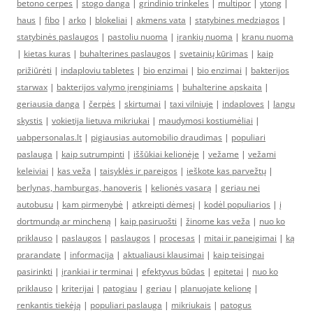
betono cerpes
|
stogo danga
|
grindinio trinkeles
|
multipor
|
ytong
|
haus
|
fibo
|
arko
|
blokeliai
|
akmens vata
|
statybines medziagos
|
statybinės paslaugos
|
pastoliu nuoma
|
įrankių nuoma
|
kranu nuoma
|
kietas kuras
|
buhalterines paslaugos
|
svetainių kūrimas
|
kaip
prižiūrėti
|
indaploviu tabletes
|
bio enzimai
|
bio enzimai
|
bakterijos
starwax
|
bakterijos valymo įrenginiams
|
buhalterine apskaita
|
geriausia danga
|
čerpės
|
skirtumai
|
taxi vilniuje
|
indaploves
|
langu
skystis
|
vokietija lietuva mikriukai
|
maudymosi kostiumėliai
|
uabpersonalas.lt
|
pigiausias automobilio draudimas
|
populiari
paslauga
|
kaip sutrumpinti
|
iššūkiai kelionėje
|
vežame
|
vežami
keleiviai
|
kas veža
|
taisyklės ir pareigos
|
ieškote kas parvežtų
|
berlynas, hamburgas, hanoveris
|
kelionės vasarą
|
geriau nei
autobusu
|
kam pirmenybė
|
atkreipti dėmesį
|
kodėl populiarios
|
į
dortmundą ar mincheną
|
kaip pasiruošti
|
žinome kas veža
|
nuo ko
priklauso
|
paslaugos
|
paslaugos
|
procesas
|
mitai ir paneigimai
|
ką
prarandate
|
informacija
|
aktualiausi klausimai
|
kaip teisingai
pasirinkti
|
įrankiai ir terminai
|
efektyvus būdas
|
epitetai
|
nuo ko
priklauso
|
kriterijai
|
patogiau
|
geriau
|
planuojate kelionę
|
renkantis tiekėją
|
populiari paslauga
|
mikriukais
|
patogus