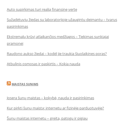
Auto supirkimas turi realią finansinę vertę
Sužadėtuvių žiedas su laboratorijoje užaugintu deimantu – tvarus
pasirinkimas
Ekstremalų krūvį atlaikančios medžiagos – Tiekimas sunkiajai
pramonei
Raudono aukso žiedai – kodėl jie traukia šiuolaikines poras?
Atbulinis osmosas ir paskirtis – Kokia nauda
MAISTAS SUNIMS
Josera šunų maistas – kokybė, nauda ir pasirinkimas
Kur pirkti šunų maistą: internetu ar fizinėje parduotuvėje?
Šunų maistas internetu – greita, patogu ir pigiau