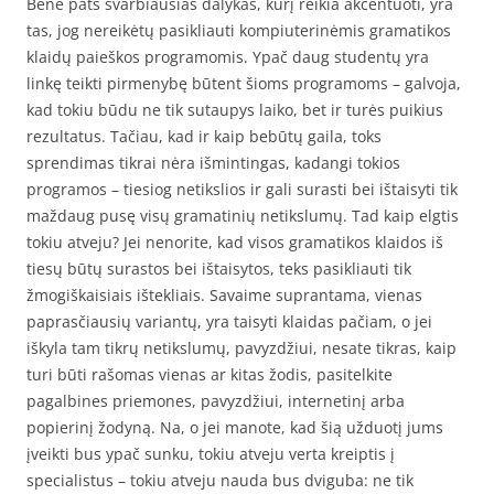
Bene pats svarbiausias dalykas, kurį reikia akcentuoti, yra
tas, jog nereikėtų pasikliauti kompiuterinėmis gramatikos
klaidų paieškos programomis. Ypač daug studentų yra
linkę teikti pirmenybę būtent šioms programoms – galvoja,
kad tokiu būdu ne tik sutaupys laiko, bet ir turės puikius
rezultatus. Tačiau, kad ir kaip bebūtų gaila, toks
sprendimas tikrai nėra išmintingas, kadangi tokios
programos – tiesiog netikslios ir gali surasti bei ištaisyti tik
maždaug pusę visų gramatinių netikslumų. Tad kaip elgtis
tokiu atveju? Jei nenorite, kad visos gramatikos klaidos iš
tiesų būtų surastos bei ištaisytos, teks pasikliauti tik
žmogiškaisiais ištekliais. Savaime suprantama, vienas
paprasčiausių variantų, yra taisyti klaidas pačiam, o jei
iškyla tam tikrų netikslumų, pavyzdžiui, nesate tikras, kaip
turi būti rašomas vienas ar kitas žodis, pasitelkite
pagalbines priemones, pavyzdžiui, internetinį arba
popierinį žodyną. Na, o jei manote, kad šią užduotį jums
įveikti bus ypač sunku, tokiu atveju verta kreiptis į
specialistus – tokiu atveju nauda bus dviguba: ne tik