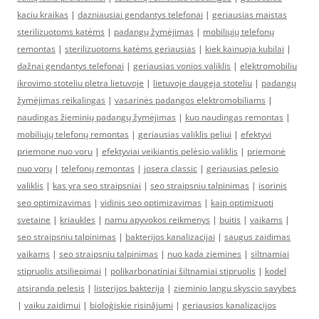
kaciu kraikas
|
dazniausiai gendantys telefonai
|
geriausias maistas
sterilizuotoms katėms
|
padangų žymėjimas
|
mobiliųjų telefonų
remontas
|
sterilizuotoms katėms geriausias
|
kiek kainuoja kubilai
|
dažnai gendantys telefonai
|
geriausias vonios valiklis
|
elektromobiliu
ikrovimo stoteliu pletra lietuvoje
|
lietuvoje daugeja stoteliu
|
padangų
žymėjimas reikalingas
|
vasarinės padangos elektromobiliams
|
naudingas žieminių padangų žymėjimas
|
kuo naudingas remontas
|
mobiliųjų telefonų remontas
|
geriausias valiklis peliui
|
efektyvi
priemone nuo voru
|
efektyviai veikiantis pelėsio valiklis
|
priemonė
nuo vorų
|
telefonų remontas
|
josera classic
|
geriausias pelesio
valiklis
|
kas yra seo straipsniai
|
seo straipsniu talpinimas
|
isorinis
seo optimizavimas
|
vidinis seo optimizavimas
|
kaip optimizuoti
svetaine
|
kriaukles
|
namu apyvokos reikmenys
|
buitis
|
vaikams
|
seo straipsniu talpinimas
|
bakterijos kanalizacijai
|
saugus zaidimas
vaikams
|
seo straipsniu talpinimas
|
nuo kada ziemines
|
siltnamiai
stipruolis atsiliepimai
|
polikarbonatiniai šiltnamiai stipruolis
|
kodel
atsiranda pelesis
|
listerijos bakterija
|
zieminio langu skyscio savybes
|
vaiku zaidimui
|
bioloģiskie risinājumi
|
geriausios kanalizacijos