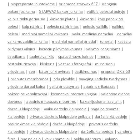
|
biopreparatai nuotekoms
|
priemone starwax 637
|
irenginiu
bakterijos kaina
|
STARWAX bakteriju kaina
|
valiklis pelesiui buityje
|
kaip isirinkti geriausia
|
klinkerio plytos
|
klinkeris
|
kaip panaikinti
pelesi
|
kaip naikinti
|
pelesio naikinimas
|
pelesių valiklis
|
naikinti
pelesi
|
mediniai nameliai vaikams
|
vaiku mediniai nameliai
|
nameliai
vaikams zaidimui kaina
|
mediniai nameliai priedai
|
toneriai
|
kaseciu
pildymas vilnius
|
kaseciu pildymas kaunas
|
valymo įrenginiams
|
septikams
|
tualeto valiklis
|
spausdintuvu kainos
|
imones
restrukturizacija
|
klinkeris
|
vestuviu fotografai
|
muro sienu
griovimas
|
seo
|
bateriju ikrovimas
|
patikimumas
|
orapute JDK S 60
|
oraputes membranos
|
indu ploviklis
|
pavojingu atlieku tvarkymas
|
griovimo darbai kaina
|
geliu pristatymas
|
apatinis trikotazas
|
bakterijos kanalizacijai
|
kosmetika internetu pigiau
|
valentino dienos
dovanos
|
apatinis trikotazas moterims
|
bakterijoskanalizacijai.lt
|
darzelis klaipedoje
|
vaiku darzelis klaipedoje
|
pagalba tėvams
klaipėdoje
|
privatus darželis klaipėdoje gelbėja
|
darželis klaipėdoje
|
pasirinkimas klaipėdoje
|
darželis klaipėdoje
|
privatus darželis
klaipėdoje
|
privatus darželis klaipėdoje
|
darželis klaipėdoje
|
vandens
filtrai
|
nuo pelesio
|
vaiku nameliai
|
aukliu agentura
|
valymo