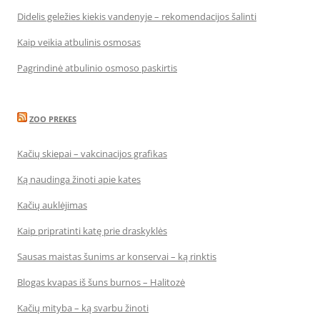
Didelis geležies kiekis vandenyje – rekomendacijos šalinti
Kaip veikia atbulinis osmosas
Pagrindinė atbulinio osmoso paskirtis
ZOO PREKES
Kačių skiepai – vakcinacijos grafikas
Ką naudinga žinoti apie kates
Kačių auklėjimas
Kaip pripratinti katę prie draskyklės
Sausas maistas šunims ar konservai – ką rinktis
Blogas kvapas iš šuns burnos – Halitozė
Kačių mityba – ką svarbu žinoti