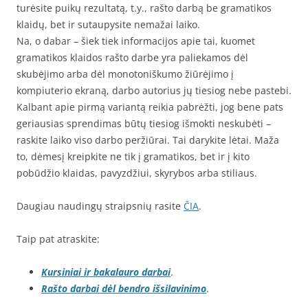
turėsite puikų rezultatą, t.y., rašto darbą be gramatikos
klaidų, bet ir sutaupysite nemažai laiko.
Na, o dabar – šiek tiek informacijos apie tai, kuomet
gramatikos klaidos rašto darbe yra paliekamos dėl
skubėjimo arba dėl monotoniškumo žiūrėjimo į
kompiuterio ekraną, darbo autorius jų tiesiog nebe pastebi.
Kalbant apie pirmą variantą reikia pabrėžti, jog bene pats
geriausias sprendimas būtų tiesiog išmokti neskubėti –
raskite laiko viso darbo peržiūrai. Tai darykite lėtai. Maža
to, dėmesį kreipkite ne tik į gramatikos, bet ir į kito
pobūdžio klaidas, pavyzdžiui, skyrybos arba stiliaus.
Daugiau naudingų straipsnių rasite
ČIA
.
Taip pat atraskite:
Kursiniai ir bakalauro darbai
.
Rašto darbai dėl bendro išsilavinimo
.