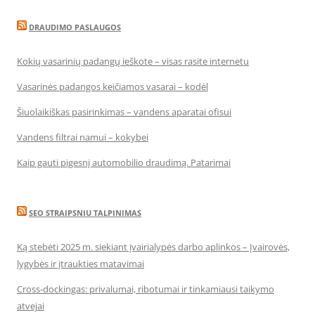
DRAUDIMO PASLAUGOS
Kokių vasarinių padangų ieškote – visas rasite internetu
Vasarinės padangos keičiamos vasarai – kodėl
Šiuolaikiškas pasirinkimas – vandens aparatai ofisui
Vandens filtrai namui – kokybei
Kaip gauti pigesnį automobilio draudimą. Patarimai
SEO STRAIPSNIU TALPINIMAS
Ką stebėti 2025 m. siekiant įvairialypės darbo aplinkos – Įvairovės,
lygybės ir įtraukties matavimai
Cross-dockingas: privalumai, ribotumai ir tinkamiausi taikymo
atvejai