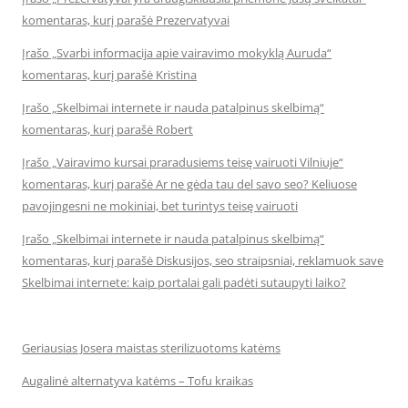
komentaras, kurį parašė Prezervatyvai
Įrašo „Svarbi informacija apie vairavimo mokyklą Auruda“
komentaras, kurį parašė Kristina
Įrašo „Skelbimai internete ir nauda patalpinus skelbimą“
komentaras, kurį parašė Robert
Įrašo „Vairavimo kursai praradusiems teisę vairuoti Vilniuje“
komentaras, kurį parašė Ar ne gėda tau del savo seo? Keliuose
pavojingesni ne mokiniai, bet turintys teisę vairuoti
Įrašo „Skelbimai internete ir nauda patalpinus skelbimą“
komentaras, kurį parašė Diskusijos, seo straipsniai, reklamuok save
Skelbimai internete: kaip portalai gali padėti sutaupyti laiko?
Geriausias Josera maistas sterilizuotoms katėms
Augalinė alternatyva katėms – Tofu kraikas