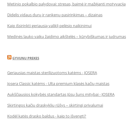
Metinio pokalbio palydovai: stresas, baimė ir mažėjanti motyvacija
Didelis vidaus durų ir rankenų pasirinkimas – dizainas
Kaip išsirinkti geriausią valiklį pelėsio naikinimui
Medinės lauko vaikų žaidimo aikštelės – kūrybiškumas ir judrumas
GYVUNU PREKES
Geriausias maistas sterilizuotoms katėms - JOSERA
Josera Classic katėms - Ulta premium klasės kačių maistas
Aukščiausios kokybės standartas Jūsų šuns mitybai - JOSERA
Skirtingos kačių draskyklių rūšys – skirtingi privalumai
Kodėl katės drasko baldus - kaip to išvengti?