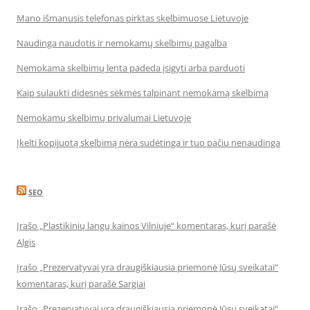
Mano išmanusis telefonas pirktas skelbimuose Lietuvoje
Naudinga naudotis ir nemokamų skelbimų pagalba
Nemokama skelbimų lenta padeda įsigyti arba parduoti
Kaip sulaukti didesnės sėkmės talpinant nemokamą skelbimą
Nemokamų skelbimų privalumai Lietuvoje
Įkelti kopijuotą skelbimą nėra sudėtinga ir tuo pačiu nenaudinga
SEO
Įrašo „Plastikinių langų kainos Vilniuje“ komentaras, kurį parašė
Algis
Įrašo „Prezervatyvai yra draugiškiausia priemonė Jūsų sveikatai“
komentaras, kurį parašė Sargiai
Įrašo „Prezervatyvai yra draugiškiausia priemonė Jūsų sveikatai“