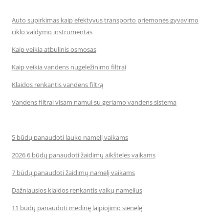
Auto supirkimas kaip efektyvus transporto priemonės gyvavimo
ciklo valdymo instrumentas
Kaip veikia atbulinis osmosas
Kaip veikia vandens nugeležinimo filtrai
Klaidos renkantis vandens filtrą
Vandens filtrai visam namui su geriamo vandens sistema
5 būdų panaudoti lauko namelį vaikams
2026 6 būdų panaudoti žaidimų aikšteles vaikams
7 būdų panaudoti žaidimų namelį vaikams
Dažniausios klaidos renkantis vaikų namelius
11 būdų panaudoti medinę laipiojimo sienelę