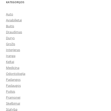
KATEGORIJOS
Auto
Aviabilietai
Buitis
Draudimas
Durys
Grožis
Interjeras
Įranga
Keltai
Medicina
Odontologija
Padangos
Paslaugos
Poilsis
Pramonei
Skelbimai
Statyba