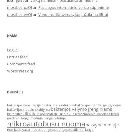
Justinjaist
on
Vaikų nameliai – plastikiniai ar mediniai
mostbet_pzOl
on
Paslaugos internetinio verslo stiprinimui
mostbet_gyOl
on
Vandens filtravimas, kurį užtikrina filtrai
NAMAI
Log in
Entries feed
Comments feed
WordPress.org
DEBESĖLIS
bakterijos kanalizacijai
bakterijos nuotekoms
bakterijos riebalu gaudyklems
bakterijos valymo įrenginiams
bakterijos riebalu skaidymui
filtrai
brita filtrai
kur apsistoti druskininkuose
mechaniniai vandens filtrai
mediniai langai
mediniai langai vilniuje
mikroautobusu nuoma
nakvyne Vilniuje
nuo kada vasarines padangos
padangos
plastikiniai langai