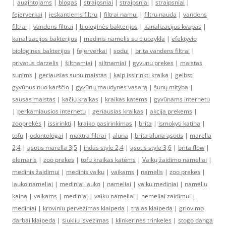
|
augintojams
|
blogas
|
straipsniai
|
straipsniai
|
straipsniai
|
fejerverkai
|
ieskantiems filtru
|
filtrai namui
|
filtru nauda
|
vandens
filtrai
|
vandens filtrai
|
biologinės bakterijos
|
kanalizacijos kvapas
|
kanalizacijos bakterijos
|
medinis namelis su ciuozykla
|
efektyvio
biologinės bakterijos
|
fejerverkai
|
sodui
|
brita vandens filtrai
|
privatus darzelis
|
šiltnamiai
|
siltnamiai
|
gyvunu prekes
|
maistas
sunims
|
geriausias sunu maistas
|
kaip issirinkti kraika
|
gelbsti
gyvūnus nuo karščio
|
gyvūnų maudynės vasarą
|
šunų mityba
|
sausas maistas
|
kačių kraikas
|
kraikas katėms
|
gyvūnams internetu
|
perkamiausios internetu
|
geriausias kraikas
|
akcija prekems
|
zooprekės
|
issirinkti
|
kraiko pasirinkimas
|
brita
|
ismokyti katina
|
tofu
|
odontologai
|
maxtra filtrai
|
aluna
|
brita aluna ąsotis
|
marella
2,4
|
ąsotis marella 3,5
|
indas style 2,4
|
ąsotis style 3,6
|
brita flow
|
elemaris
|
zoo prekes
|
tofu kraikas katėms
|
Vaikų žaidimo nameliai
|
medinis žaidimui
|
medinis vaiku
|
vaikams
|
namelis
|
zoo prekes
|
lauko nameliai
|
mediniai lauko
|
nameliai
|
vaiku mediniai
|
nameliu
kaina
|
vaikams
|
mediniai
|
vaiku nameliai
|
nemeliai zaidimui
|
mediniai
|
kroviniu pervezimas klaipeda
|
tralas klaipeda
|
griovimo
darbai klaipeda
|
siukliu isvezimas
|
klinkerines trinkeles
|
stogo danga