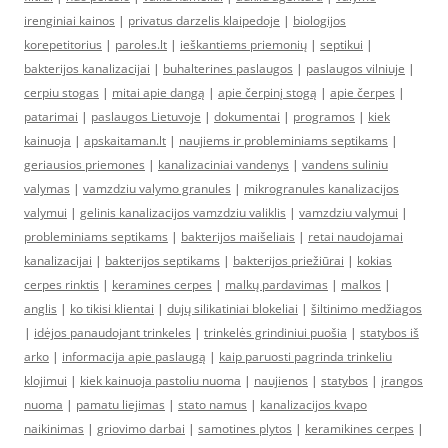
irenginiai kainos
|
privatus darzelis klaipedoje
|
biologijos
korepetitorius
|
paroles.lt
|
ieškantiems priemonių
|
septikui
|
bakterijos kanalizacijai
|
buhalterines paslaugos
|
paslaugos vilniuje
|
cerpiu stogas
|
mitai apie dangą
|
apie čerpinį stogą
|
apie čerpes
|
patarimai
|
paslaugos Lietuvoje
|
dokumentai
|
programos
|
kiek
kainuoja
|
apskaitaman.lt
|
naujiems ir probleminiams septikams
|
geriausios priemones
|
kanalizaciniai vandenys
|
vandens suliniu
valymas
|
vamzdziu valymo granules
|
mikrogranules kanalizacijos
valymui
|
gelinis kanalizacijos vamzdziu valiklis
|
vamzdziu valymui
|
probleminiams septikams
|
bakterijos maišeliais
|
retai naudojamai
kanalizacijai
|
bakterijos septikams
|
bakterijos priežiūrai
|
kokias
cerpes rinktis
|
keramines cerpes
|
malkų pardavimas
|
malkos
|
anglis
|
ko tikisi klientai
|
dujų silikatiniai blokeliai
|
šiltinimo medžiagos
|
idėjos panaudojant trinkeles
|
trinkelės grindiniui puošia
|
statybos iš
arko
|
informacija apie paslaugą
|
kaip paruosti pagrinda trinkeliu
klojimui
|
kiek kainuoja pastoliu nuoma
|
naujienos
|
statybos
|
įrangos
nuoma
|
pamatu liejimas
|
stato namus
|
kanalizacijos kvapo
naikinimas
|
griovimo darbai
|
samotines plytos
|
keramikines cerpes
|