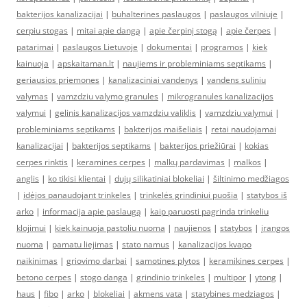
bakterijos kanalizacijai
|
buhalterines paslaugos
|
paslaugos vilniuje
|
cerpiu stogas
|
mitai apie dangą
|
apie čerpinį stogą
|
apie čerpes
|
patarimai
|
paslaugos Lietuvoje
|
dokumentai
|
programos
|
kiek
kainuoja
|
apskaitaman.lt
|
naujiems ir probleminiams septikams
|
geriausios priemones
|
kanalizaciniai vandenys
|
vandens suliniu
valymas
|
vamzdziu valymo granules
|
mikrogranules kanalizacijos
valymui
|
gelinis kanalizacijos vamzdziu valiklis
|
vamzdziu valymui
|
probleminiams septikams
|
bakterijos maišeliais
|
retai naudojamai
kanalizacijai
|
bakterijos septikams
|
bakterijos priežiūrai
|
kokias
cerpes rinktis
|
keramines cerpes
|
malkų pardavimas
|
malkos
|
anglis
|
ko tikisi klientai
|
dujų silikatiniai blokeliai
|
šiltinimo medžiagos
|
idėjos panaudojant trinkeles
|
trinkelės grindiniui puošia
|
statybos iš
arko
|
informacija apie paslaugą
|
kaip paruosti pagrinda trinkeliu
klojimui
|
kiek kainuoja pastoliu nuoma
|
naujienos
|
statybos
|
įrangos
nuoma
|
pamatu liejimas
|
stato namus
|
kanalizacijos kvapo
naikinimas
|
griovimo darbai
|
samotines plytos
|
keramikines cerpes
|
betono cerpes
|
stogo danga
|
grindinio trinkeles
|
multipor
|
ytong
|
haus
|
fibo
|
arko
|
blokeliai
|
akmens vata
|
statybines medziagos
|