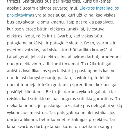
trifazis. Skaitliukas bus parinktas toks, kuris tinkamas
apskaičiuotam elektros suvartojimui.
Elektros instaliacijos
projektavimas
yra ta paslauga, kuri užtikrina, kad viskas
bus apgalvota iki smulkmenų. Taip pat reikia pagalvoti,
kuriose vietose būtini elektros jungikliai, šviestuvai,
elektros lizdai, rėlės ir t.t. Svarbu, kad viskas būtų
patogiame aukštyje ir patogioje vietoje. Be to, svarbus ir
estetinis vaizdas, tad viskas turi būti atlikta kruopščiai.
Labai gerai, jei visi elektros instaliavimo darbai, pradedant
nuo projektavimo, atliekami tinkamai. Tą užtikrinti gali
aukštos kvalifikacijos specialistai. Jų paslaugomis kasmet
naudojasi daugybė naujų pastatų savininkų, todėl jie
nuolat tobulėja ir ieško geriausių sprendimų, kuriuos gali
pasiūlyti klientams. Be to, jie darbus vykdo legaliai, o tai
reiškia, kad suteiktoms paslaugoms suteikia garantijas. To
niekada nebus, jei paslaugas užsakote pas nelegaliai veiklą
vykdančius meistrus. Tas pats galioja ne tik instaliacijos
darbų atlikimui, bet ir kuomet reikalingas projektas. Tai
labai svarbus darbų etapas, kuris turi užtikrinti saugų