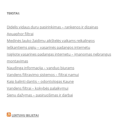
TEKSTAI:
Didelis vidaus durų pasirinkimas – rankenos ir dizainas
Aquaphor filtrai
Medinės lauko žaidimų aikštelės vaikams reikalingos
Ieškantiems pigių – vasarinės padangos internetu
Įsigijote vasarines padangas internetu – įmanomas nebrangus
montavimas
Naudinga informacija – vanduo biurams
Vandens filtravimo sistemos – filtrai namui
Kaip balinti dantis – odontologas Kaune
Vandens filtrai – kokybės palaikymui
Sienų dažymas – pasiruošimas ir darbai
LEKTUVU BILIETAI