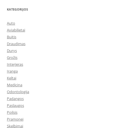
KATEGORIJOS
Auto
Aviabilietai
Buitis
Draudimas
Durys
Grožis
Interjeras
Įranga
Keltai
Medicina
Odontologija
Padangos
Paslaugos
Poilsis
Pramonei
Skelbimai