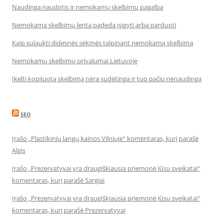
Naudinga naudotis ir nemokamų skelbimų pagalba
Nemokama skelbimų lenta padeda įsigyti arba parduoti
Kaip sulaukti didesnės sėkmės talpinant nemokamą skelbimą
Nemokamų skelbimų privalumai Lietuvoje
Įkelti kopijuotą skelbimą nėra sudėtinga ir tuo pačiu nenaudinga
SEO
Įrašo „Plastikinių langų kainos Vilniuje“ komentaras, kurį parašė
Algis
Įrašo „Prezervatyvai yra draugiškiausia priemonė Jūsų sveikatai“
komentaras, kurį parašė Sargiai
Įrašo „Prezervatyvai yra draugiškiausia priemonė Jūsų sveikatai“
komentaras, kurį parašė Prezervatyvai