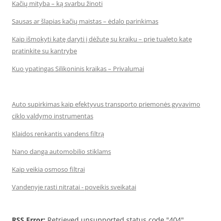
Kačių mityba – ką svarbu žinoti
Sausas ar šlapias kačių maistas – ėdalo parinkimas
Kaip išmokyti katę daryti į dėžutę su kraiku – prie tualeto katę
pratinkite su kantrybe
Kuo ypatingas Silikoninis kraikas – Privalumai
Auto supirkimas kaip efektyvus transporto priemonės gyvavimo
ciklo valdymo instrumentas
Klaidos renkantis vandens filtrą
Nano danga automobilio stiklams
Kaip veikia osmoso filtrai
Vandenyje rasti nitratai - poveikis sveikatai
RSS Error:
Retrieved unsupported status code "404"