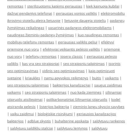
remontas
|
sterilizuotoms katėms geriausias
|
kiek kainuoja kubilai
|
dažnai gendantys telefonai
|
geriausias vonios valiklis
|
elektromobiliu
ikrovimo stoteliu pletra lietuvoje
|
lietuvoje daugeja stoteliu
|
padangų
žymėjimas reikalingas
|
vasarinės padangos elektromobiliams
|
naudingas žieminių padangų žymėjimas
|
kuo naudingas remontas
|
mobiliųjų telefonų remontas
|
geriausias valiklis peliui
|
efektyvi
priemone nuo voru
|
efektyviai veikiantis pelėsio valiklis
|
priemonė
nuo vorų
|
telefonų remontas
|
josera classic
|
geriausias pelesio
valiklis
|
kas yra seo straipsniai
|
seo straipsniu talpinimas
|
isorinis
seo optimizavimas
|
vidinis seo optimizavimas
|
kaip optimizuoti
svetaine
|
kriaukles
|
namu apyvokos reikmenys
|
buitis
|
vaikams
|
seo straipsniu talpinimas
|
bakterijos kanalizacijai
|
saugus zaidimas
vaikams
|
seo straipsniu talpinimas
|
nuo kada ziemines
|
siltnamiai
stipruolis atsiliepimai
|
polikarbonatiniai šiltnamiai stipruolis
|
kodel
atsiranda pelesis
|
listerijos bakterija
|
zieminio langu skyscio savybes
|
vaiku zaidimui
|
bioloģiskie risinājumi
|
geriausios kanalizacijos
bakterijos
|
adblue skystis
|
buhalterine apskaita
|
saldytuvu rankenos
|
saldytuvu saldikliu stalciai
|
saldytuvu lentynos
|
saldytuvu