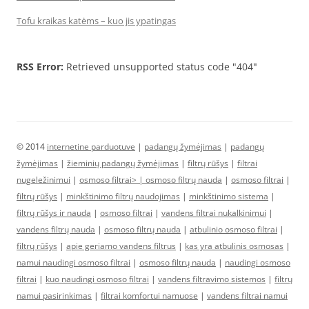
Tofu kraikas katėms – kuo jis ypatingas
RSS Error:
Retrieved unsupported status code "404"
© 2014
internetine parduotuve
|
padangų žymėjimas
|
padangų
žymėjimas
|
žieminių padangų žymėjimas
|
filtrų rūšys
|
filtrai
nugeležinimui
|
osmoso filtrai> |
osmoso filtrų nauda
|
osmoso filtrai
|
filtrų rūšys
|
minkštinimo filtrų naudojimas
|
minkštinimo sistema
|
filtrų rūšys ir nauda
|
osmoso filtrai
|
vandens filtrai nukalkinimui
|
vandens filtrų nauda
|
osmoso filtrų nauda
|
atbulinio osmoso filtrai
|
filtrų rūšys
|
apie geriamo vandens filtrus
|
kas yra atbulinis osmosas
|
namui naudingi osmoso filtrai
|
osmoso filtrų nauda
|
naudingi osmoso
filtrai
|
kuo naudingi osmoso filtrai
|
vandens filtravimo sistemos
|
filtrų
namui pasirinkimas
|
filtrai komfortui namuose
|
vandens filtrai namui