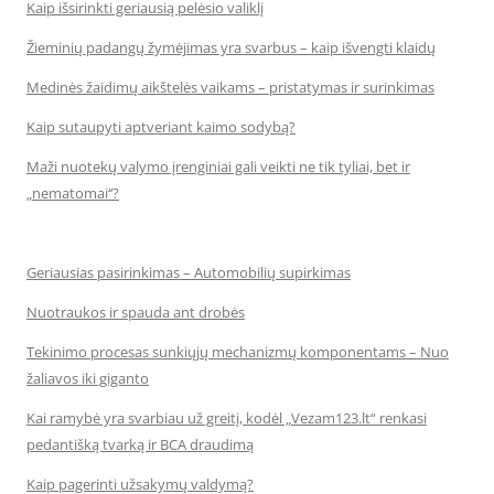
Kaip išsirinkti geriausią pelėsio valiklį
Žieminių padangų žymėjimas yra svarbus – kaip išvengti klaidų
Medinės žaidimų aikštelės vaikams – pristatymas ir surinkimas
Kaip sutaupyti aptveriant kaimo sodybą?
Maži nuotekų valymo įrenginiai gali veikti ne tik tyliai, bet ir
„nematomai‘‘?
Geriausias pasirinkimas – Automobilių supirkimas
Nuotraukos ir spauda ant drobės
Tekinimo procesas sunkiųjų mechanizmų komponentams – Nuo
žaliavos iki giganto
Kai ramybė yra svarbiau už greitį, kodėl „Vezam123.lt“ renkasi
pedantišką tvarką ir BCA draudimą
Kaip pagerinti užsakymų valdymą?