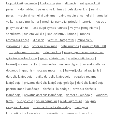
kaip isirinkti geriausia
|
klinkerio plytos
|
klinkeris
|
kaip panaikinti
pelesi
|
kaip naikinti
|
pelesio naikinimas
|
pelesių valiklis
|
naikinti
pelesi
|
mediniai nameliai vaikams
|
vaiku mediniai nameliai
|
nameliai
vaikams zaidimui kaina
|
mediniai nameliai priedai
|
toneriai
|
kaseciu
pildymas vilnius
|
kaseciu pildymas kaunas
|
valymo įrenginiams
|
septikams
|
tualeto valiklis
|
spausdintuvu kainos
|
imones
restrukturizacija
|
klinkeris
|
vestuviu fotografai
|
muro sienu
griovimas
|
seo
|
bateriju ikrovimas
|
patikimumas
|
orapute JDK S 60
|
oraputes membranos
|
indu ploviklis
|
pavojingu atlieku tvarkymas
|
griovimo darbai kaina
|
geliu pristatymas
|
apatinis trikotazas
|
bakterijos kanalizacijai
|
kosmetika internetu pigiau
|
valentino dienos
dovanos
|
apatinis trikotazas moterims
|
bakterijoskanalizacijai.lt
|
darzelis klaipedoje
|
vaiku darzelis klaipedoje
|
pagalba tėvams
klaipėdoje
|
privatus darželis klaipėdoje gelbėja
|
darželis klaipėdoje
|
pasirinkimas klaipėdoje
|
darželis klaipėdoje
|
privatus darželis
klaipėdoje
|
privatus darželis klaipėdoje
|
darželis klaipėdoje
|
vandens
filtrai
|
nuo pelesio
|
vaiku nameliai
|
aukliu agentura
|
valymo
irenginiai kainos
|
privatus darzelis klaipedoje
|
biologijos
korepetitorius
|
paroles.lt
|
ieškantiems priemonių
|
septikui
|