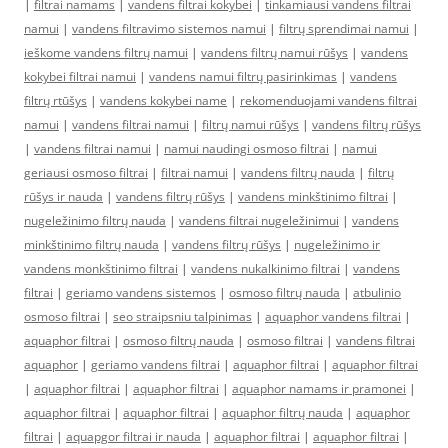
|
filtrai namams
|
vandens filtrai kokybei
|
tinkamiausi vandens filtrai
namui
|
vandens filtravimo sistemos namui
|
filtrų sprendimai namui
|
ieškome vandens filtrų namui
|
vandens filtrų namui rūšys
|
vandens
kokybei filtrai namui
|
vandens namui filtrų pasirinkimas
|
vandens
filtrų rtūšys
|
vandens kokybei name
|
rekomenduojami vandens filtrai
namui
|
vandens filtrai namui
|
filtrų namui rūšys
|
vandens filtrų rūšys
|
vandens filtrai namui
|
namui naudingi osmoso filtrai
|
namui
geriausi osmoso filtrai
|
filtrai namui
|
vandens filtrų nauda
|
filtrų
rūšys ir nauda
|
vandens filtrų rūšys
|
vandens minkštinimo filtrai
|
nugeležinimo filtrų nauda
|
vandens filtrai nugeležinimui
|
vandens
minkštinimo filtrų nauda
|
vandens filtrų rūšys
|
nugeležinimo ir
vandens monkštinimo filtrai
|
vandens nukalkinimo filtrai
|
vandens
filtrai
|
geriamo vandens sistemos
|
osmoso filtrų nauda
|
atbulinio
osmoso filtrai
|
seo straipsniu talpinimas
|
aquaphor vandens filtrai
|
aquaphor filtrai
|
osmoso filtrų nauda
|
osmoso filtrai
|
vandens filtrai
aquaphor
|
geriamo vandens filtrai
|
aquaphor filtrai
|
aquaphor filtrai
|
aquaphor filtrai
|
aquaphor filtrai
|
aquaphor namams ir pramonei
|
aquaphor filtrai
|
aquaphor filtrai
|
aquaphor filtrų nauda
|
aquaphor
filtrai
|
aquapgor filtrai ir nauda
|
aquaphor filtrai
|
aquaphor filtrai
|