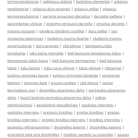
termoreguliatoriai
|
saldytuvu stalciai
|
kaitinimo elementai
|
orkaiciu
ventiliatoriai
|
orkaiciu duru tarpines
|
orkaiciu stiklai
|
orkaiciu
termoreguliatoriai
|
parama privaciam darzeliui
|
darzeliai gelbeja
|
pasirinkimas vilniuje
|
ieskome geriausio darzelio
|
privatus darzelis
|
masinu voztuvai
|
vandens isleidimo siurbliai
|
duru stiklai
|
seo
straipsniu talpinimas
|
skalbimo masinu bugnai
|
skalbimo masinu
amortizatoriai
|
duru tarpines
|
cbd aliejus
|
itempiamu lubu
privalumai
|
lubu kaina netrukdo
|
kiek kainuoja itempiamos lubos
|
itempiamos lubos kaina
|
kiek kainuoja itempiamos
|
kiek kainuoja
lubos
|
lubu kainos
|
lubu rusys vilniuje
|
lubos vilniuje
|
siltnamiai
|
turbinu remontas kaune
|
turbinu remontas klaipeda
|
straipsniai
katems
|
laiminga kate
|
gyvunu prekes
|
cbd aliejus
|
zaislai
berniukams nuo
|
dziovykliu atsargines dalys
|
gartraukiu atsargines
dalys
|
bosch buitines technikos atsargines dalys
|
vidinis
optimizavimas
|
pasiskolinti nesudėtinga
|
paskolos internetu
|
paskolos internetu
|
greitasis kreditas
|
greitas kreditas
|
greitas
kreditas internetu
|
greitieji kreditai internetu
|
kreditas internetu
|
paskolos refinansavimas
|
draskykles katems
|
draskykles katems
|
pripratinti kate prie draskykles
|
medinis namelis su ciuozykla
|
sausas