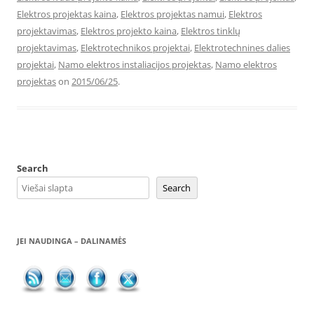
Elektros projektas kaina
,
Elektros projektas namui
,
Elektros
projektavimas
,
Elektros projekto kaina
,
Elektros tinklų
projektavimas
,
Elektrotechnikos projektai
,
Elektrotechnines dalies
projektai
,
Namo elektros instaliacijos projektas
,
Namo elektros
projektas
on
2015/06/25
.
Search
Search
JEI NAUDINGA – DALINAMĖS