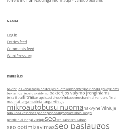
torrent indir
on
Naudinga informacija – vanduo biurams
NAMAI
Log in
Entries feed
Comments feed
WordPress.org
DEBESĖLIS
bakterijos kanalizacijai
bakterijos nuotekoms
bakterijos riebalu gaudyklems
bakterijos valymo įrenginiams
bakterijos riebalu skaidymui
filtrai
brita filtrai
kur apsistoti druskininkuose
mechaniniai vandens filtrai
mediniai langai
mediniai langai vilniuje
mikroautobusu nuoma
nakvyne Vilniuje
nuo kada vasarines padangos
padangos
plastikiniai langai
seo
plastikiniai langai vilniuje
seo kaina
seo kainos
seo paslaugos
seo optimizavimas