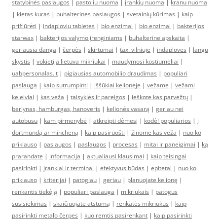
statybinės paslaugos
|
pastoliu nuoma
|
įrankių nuoma
|
kranu nuoma
|
kietas kuras
|
buhalterines paslaugos
|
svetainių kūrimas
|
kaip
prižiūrėti
|
indaploviu tabletes
|
bio enzimai
|
bio enzimai
|
bakterijos
starwax
|
bakterijos valymo įrenginiams
|
buhalterine apskaita
|
geriausia danga
|
čerpės
|
skirtumai
|
taxi vilniuje
|
indaploves
|
langu
skystis
|
vokietija lietuva mikriukai
|
maudymosi kostiumėliai
|
uabpersonalas.lt
|
pigiausias automobilio draudimas
|
populiari
paslauga
|
kaip sutrumpinti
|
iššūkiai kelionėje
|
vežame
|
vežami
keleiviai
|
kas veža
|
taisyklės ir pareigos
|
ieškote kas parvežtų
|
berlynas, hamburgas, hanoveris
|
kelionės vasarą
|
geriau nei
autobusu
|
kam pirmenybė
|
atkreipti dėmesį
|
kodėl populiarios
|
į
dortmundą ar mincheną
|
kaip pasiruošti
|
žinome kas veža
|
nuo ko
priklauso
|
paslaugos
|
paslaugos
|
procesas
|
mitai ir paneigimai
|
ką
prarandate
|
informacija
|
aktualiausi klausimai
|
kaip teisingai
pasirinkti
|
įrankiai ir terminai
|
efektyvus būdas
|
epitetai
|
nuo ko
priklauso
|
kriterijai
|
patogiau
|
geriau
|
planuojate kelionę
|
renkantis tiekėją
|
populiari paslauga
|
mikriukais
|
patogus
susisiekimas
|
skaičiuojate atstumą
|
renkatės mikriukus
|
kaip
pasirinkti metalo čerpes
|
kuo remtis pasirenkant
|
kaip pasirinkti