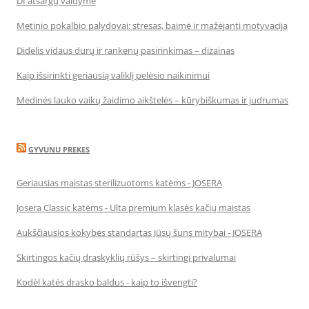
DI atsargų valdyme
Metinio pokalbio palydovai: stresas, baimė ir mažėjanti motyvacija
Didelis vidaus durų ir rankenų pasirinkimas – dizainas
Kaip išsirinkti geriausią valiklį pelėsio naikinimui
Medinės lauko vaikų žaidimo aikštelės – kūrybiškumas ir judrumas
GYVUNU PREKES
Geriausias maistas sterilizuotoms katėms - JOSERA
Josera Classic katėms - Ulta premium klasės kačių maistas
Aukščiausios kokybės standartas Jūsų šuns mitybai - JOSERA
Skirtingos kačių draskyklių rūšys – skirtingi privalumai
Kodėl katės drasko baldus - kaip to išvengti?