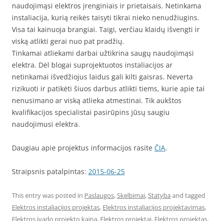
naudojimąsi elektros įrenginiais ir prietaisais. Netinkama
instaliacija, kurią reikės taisyti tikrai nieko nenudžiugins.
Visa tai kainuoja brangiai. Taigi, verčiau klaidų išvengti ir
viską atlikti gerai nuo pat pradžių.
Tinkamai atliekami darbai užtikrina saugų naudojimąsi
elektra. Dėl blogai suprojektuotos instaliacijos ar
netinkamai išvedžiojus laidus gali kilti gaisras. Neverta
rizikuoti ir patikėti šiuos darbus atlikti tiems, kurie apie tai
nenusimano ar viską atlieka atmestinai. Tik aukštos
kvalifikacijos specialistai pasirūpins jūsų saugiu
naudojimusi elektra.
Daugiau apie projektus informacijos rasite
ČIA
.
Straipsnis patalpintas:
2015-06-25
This entry was posted in
Paslaugos
,
Skelbimai
,
Statyba
and tagged
Elektros instaliacijos projektas
,
Elektros instaliacijos projektavimas
,
Elektros ivado projekto kaina
,
Elektros projektai
,
Elektros projektas
,