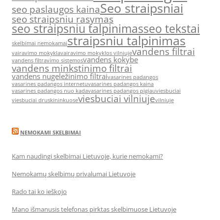
Seo straipsniai
seo paslaugos kaina
seo straipsniu rasymas
seo straipsniu talpinimas
seo tekstai
straipsniu talpinimas
skelbimai nemokamai
vandens filtrai
vairavimo mokykla
vairavimo mokyklos vilniuje
vandens kokybe
vandens filtravimo sistemos
vandens minkstinimo filtrai
vandens nugeležinimo filtrai
vasarines padangos
vasarines padangos internetu
vasarines padangos kaina
vasarines padangos nuo kada
vasarines padangos pigiau
viesbuciai
viesbuciai vilniuje
viesbuciai druskininkuose
vilniuje
NEMOKAMI SKELBIMAI
Kam naudingi skelbimai Lietuvoje, kurie nemokami?
Nemokamų skelbimų privalumai Lietuvoje
Rado tai ko ieškojo
Mano išmanusis telefonas pirktas skelbimuose Lietuvoje