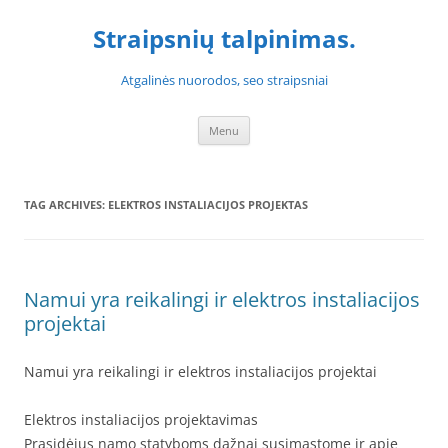
Skip
to
Straipsnių talpinimas.
content
Atgalinės nuorodos, seo straipsniai
Menu
TAG ARCHIVES:
ELEKTROS INSTALIACIJOS PROJEKTAS
Namui yra reikalingi ir elektros instaliacijos
projektai
Namui yra reikalingi ir elektros instaliacijos projektai
Elektros instaliacijos projektavimas
Prasidėjus namo statyboms dažnai susimąstome ir apie