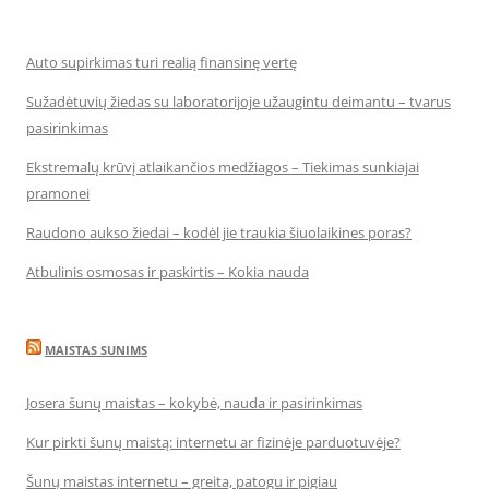
Auto supirkimas turi realią finansinę vertę
Sužadėtuvių žiedas su laboratorijoje užaugintu deimantu – tvarus
pasirinkimas
Ekstremalų krūvį atlaikančios medžiagos – Tiekimas sunkiajai
pramonei
Raudono aukso žiedai – kodėl jie traukia šiuolaikines poras?
Atbulinis osmosas ir paskirtis – Kokia nauda
MAISTAS SUNIMS
Josera šunų maistas – kokybė, nauda ir pasirinkimas
Kur pirkti šunų maistą: internetu ar fizinėje parduotuvėje?
Šunų maistas internetu – greita, patogu ir pigiau