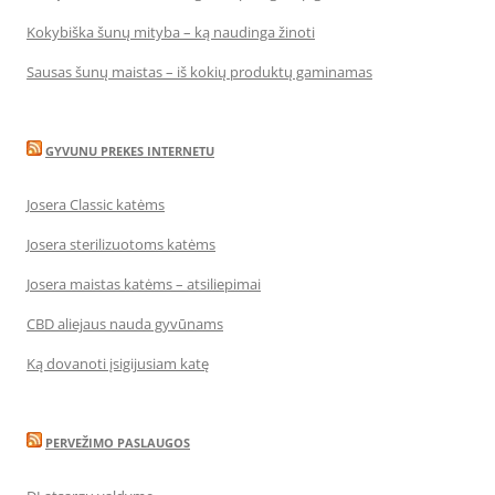
Kokybiška šunų mityba – ką naudinga žinoti
Sausas šunų maistas – iš kokių produktų gaminamas
GYVUNU PREKES INTERNETU
Josera Classic katėms
Josera sterilizuotoms katėms
Josera maistas katėms – atsiliepimai
CBD aliejaus nauda gyvūnams
Ką dovanoti įsigijusiam katę
PERVEŽIMO PASLAUGOS