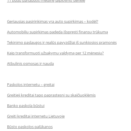
11 būdų panaudoti medinę laipiojimo sienelę
Geriausias pasirinkimas yra auto supirkimas – kodėl?
Automobilių supirkimas padeda išspręsti finansų trūkumą
Tekinimo paslaugos ir realūs pavyzdžiai iš sunkiosios pramonės
Kaip transformuoti užsakymų valdymą per 12 mėnesių?
Atbulinis osmosas ir nauda
Paskolos internetu – greitai
Greitieji kreditai tapo paprastesni su skaičiuoklėmis
Banko paskola būstui
Greiti kreditai internetu Lietuvoje
Būsto paskolos palūkanos