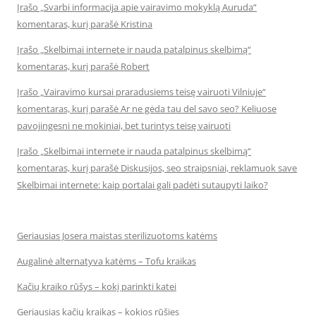
Įrašo „Svarbi informacija apie vairavimo mokyklą Auruda“
komentaras, kurį parašė Kristina
Įrašo „Skelbimai internete ir nauda patalpinus skelbimą“
komentaras, kurį parašė Robert
Įrašo „Vairavimo kursai praradusiems teisę vairuoti Vilniuje“
komentaras, kurį parašė Ar ne gėda tau del savo seo? Keliuose
pavojingesni ne mokiniai, bet turintys teisę vairuoti
Įrašo „Skelbimai internete ir nauda patalpinus skelbimą“
komentaras, kurį parašė Diskusijos, seo straipsniai, reklamuok save
Skelbimai internete: kaip portalai gali padėti sutaupyti laiko?
Geriausias Josera maistas sterilizuotoms katėms
Augalinė alternatyva katėms – Tofu kraikas
Kačių kraiko rūšys – kokį parinkti katei
Geriausias kačių kraikas – kokios rūšies