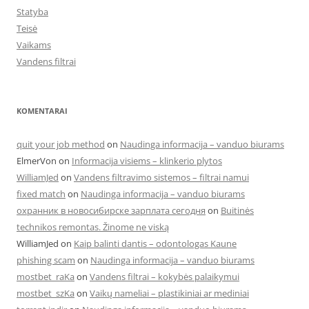
Statyba
Teisė
Vaikams
Vandens filtrai
KOMENTARAI
quit your job method
on
Naudinga informacija – vanduo biurams
ElmerVon
on
Informacija visiems – klinkerio plytos
WilliamJed
on
Vandens filtravimo sistemos – filtrai namui
fixed match
on
Naudinga informacija – vanduo biurams
охранник в новосибирске зарплата сегодня
on
Buitinės
technikos remontas. Žinome ne viską
WilliamJed
on
Kaip balinti dantis – odontologas Kaune
phishing scam
on
Naudinga informacija – vanduo biurams
mostbet_raKa
on
Vandens filtrai – kokybės palaikymui
mostbet_szKa
on
Vaikų nameliai – plastikiniai ar mediniai