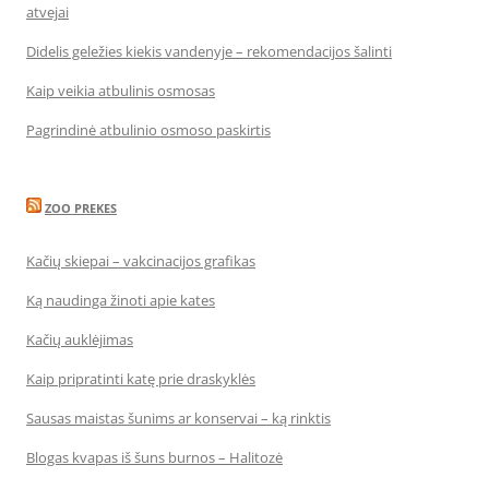
atvejai
Didelis geležies kiekis vandenyje – rekomendacijos šalinti
Kaip veikia atbulinis osmosas
Pagrindinė atbulinio osmoso paskirtis
ZOO PREKES
Kačių skiepai – vakcinacijos grafikas
Ką naudinga žinoti apie kates
Kačių auklėjimas
Kaip pripratinti katę prie draskyklės
Sausas maistas šunims ar konservai – ką rinktis
Blogas kvapas iš šuns burnos – Halitozė