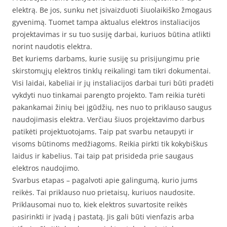
elektrą. Be jos, sunku net įsivaizduoti šiuolaikiško žmogaus
gyvenimą. Tuomet tampa aktualus elektros instaliacijos
projektavimas ir su tuo susiję darbai, kuriuos būtina atlikti
norint naudotis elektra.
Bet kuriems darbams, kurie susiję su prisijungimu prie
skirstomųjų elektros tinklų reikalingi tam tikri dokumentai.
Visi laidai, kabeliai ir jų instaliacijos darbai turi būti pradėti
vykdyti nuo tinkamai parengto projekto. Tam reikia turėti
pakankamai žinių bei įgūdžių, nes nuo to priklauso saugus
naudojimasis elektra. Verčiau šiuos projektavimo darbus
patikėti projektuotojams. Taip pat svarbu netaupyti ir
visoms būtinoms medžiagoms. Reikia pirkti tik kokybiškus
laidus ir kabelius. Tai taip pat prisideda prie saugaus
elektros naudojimo.
Svarbus etapas – pagalvoti apie galingumą, kurio jums
reikės. Tai priklauso nuo prietaisų, kuriuos naudosite.
Priklausomai nuo to, kiek elektros suvartosite reikės
pasirinkti ir įvadą į pastatą. Jis gali būti vienfazis arba