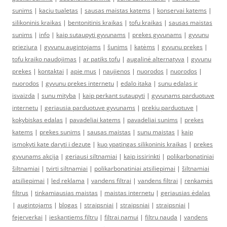
sunims
|
kaciu tualetas
|
sausas maistas katems
|
konservai katems
|
silikoninis kraikas
|
bentonitinis kraikas
|
tofu kraikas
|
sausas maistas
sunims
|
info
|
kaip sutaupyti gyvunams
|
prekes gyvunams
|
gyvunu
prieziura
|
gyvunu augintojams
|
šunims
|
katėms
|
gyvunu prekes
|
tofu kraiko naudojimas
|
ar patiks tofu
|
augalinė alternatyva
|
gyvunu
prekes
|
kontaktai
|
apie mus
|
naujienos
|
nuorodos
|
nuorodos
|
nuorodos
|
gyvunu prekes internetu
|
edalo itaka
|
sunu edalas ir
isvaizda
|
sunu mityba
|
kaip perkant sutaupyti
|
gyvunams parduotuve
internetu
|
geriausia parduotuve gyvunams
|
prekiu parduotuve
|
kokybiskas edalas
|
pavadeliai katems
|
pavadeliai sunims
|
prekes
katems
|
prekes sunims
|
sausas maistas
|
sunu maistas
|
kaip
ismokyti kate daryti i dezute
|
kuo ypatingas silikoninis kraikas
|
prekes
gyvunams akcija
|
geriausi siltnamiai
|
kaip issirinkti
|
polikarbonatiniai
šiltnamiai
|
tvirti siltnamiai
|
polikarbonatiniai atsiliepimai
|
šiltnamiai
atsiliepimai
|
led reklama
|
vandens filtrai
|
vandens filtrai
|
renkamės
filtrus
|
tinkamiausias maistas
|
maistas internetu
|
geriausias ėdalas
|
augintojams
|
blogas
|
straipsniai
|
straipsniai
|
straipsniai
|
fejerverkai
|
ieskantiems filtru
|
filtrai namui
|
filtru nauda
|
vandens