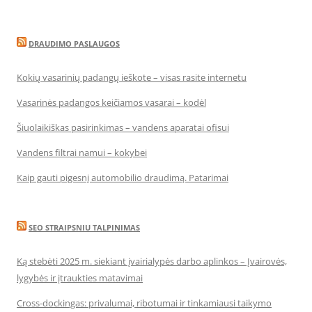
DRAUDIMO PASLAUGOS
Kokių vasarinių padangų ieškote – visas rasite internetu
Vasarinės padangos keičiamos vasarai – kodėl
Šiuolaikiškas pasirinkimas – vandens aparatai ofisui
Vandens filtrai namui – kokybei
Kaip gauti pigesnį automobilio draudimą. Patarimai
SEO STRAIPSNIU TALPINIMAS
Ką stebėti 2025 m. siekiant įvairialypės darbo aplinkos – Įvairovės,
lygybės ir įtraukties matavimai
Cross-dockingas: privalumai, ribotumai ir tinkamiausi taikymo