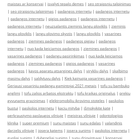
maistas ar konservai
|
isvalyti tepalo demes
|
seo straipsniu talpinimas
|
seo straipsniu talpinimas
|
padangos internetu
|
padangos internetu
|
padangos internetu
|
pigios padangos
|
padangos internetu
|
padangos internetu
|
neuzsalantis zieminis langu ploviklis
|
zieminis
langu ploviklis
|
langu plovimo skystis
|
langu ploviklis
|
vasarines
padangos
|
ziemines padangos
|
padangos pigiau
|
padangos
internetu
|
nuo kada keiciamos padangos
|
ziemines padangos
|
vasarines padangos
|
padangu pasirinkimas
|
nuo kada keiciamos
padangos
|
ziemines padangos
|
pigios padangos
|
vasarines
padangos
|
kavos aparatu atsargines dalys
|
viryklių dalys
|
skalbimo
masinu dalys
|
saldytuvu dalys
|
Kiek kainuoja vasarines padangos
|
Geriausi vasariniu padangu gamintojai 2021 metais
|
tofu su bambuko
anglimi
|
tofu zalios arbatos ekstraktu
|
tofu kraikas originalus
|
prekiu
gyvunams grazinimas
|
elektromobiliu ikrovimo stoteles
|
paskolos
bustui
|
paskolos internetu
|
kaciu mityba
|
išmokykite katę
|
perkraustymo paslaugos vilniuje
|
meistras vilniuje
|
odontologijos
klinika
|
super premium
|
sunu maistas
|
sunu edalas
|
valandinis
darzelis vilniuje
|
josera katems
|
josera sunims
|
paskolos internetu
|
guoliai sunims
|
dubeneliai sunims
|
sunu dziovintuvai
|
konservai