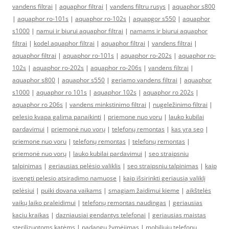
vandens filtrai
|
aquaphor filtrai
|
vandens filtru rusys
|
aquaphor s800
|
aquaphor ro-101s
|
aquaphor ro-102s
|
aquapgor s550
|
aquaphor
s1000
|
namui ir biurui aquaphor filtrai
|
namams ir biurui aquaphor
filtrai
|
kodel aquaphor filtrai
|
aquaphor filtrai
|
vandens filtrai
|
aquaphor filtrai
|
aquaphor ro-101s
|
aquaphor ro-202s
|
aquaphor ro-
102s
|
aquaphor ro-202s
|
aquaphor ro-206s
|
vandens filtrai
|
aquaphor s800
|
aquaphor s550
|
geriamo vandens filtrai
|
aquaphor
s1000
|
aquaphor ro 101s
|
aquaphor 102s
|
aquaphor ro 202s
|
aquaphor ro 206s
|
vandens minkstinimo filtrai
|
nugeležinimo filtrai
|
pelesio kvapa galima panaikinti
|
priemone nuo voru
|
lauko kubilai
pardavimui
|
priemonė nuo vorų
|
telefonų remontas
|
kas yra seo
|
priemone nuo voru
|
telefonų remontas
|
telefonų remontas
|
priemonė nuo vorų
|
lauko kubilai pardavimui
|
seo straipsniu
talpinimas
|
geriausias pelėsio valiklis
|
seo straipsniu talpinimas
|
kaip
isvengti pelesio atsiradimo namuose
|
kaip išsirinkti geriausią valiklį
pelėsiui
|
puiki dovana vaikams
|
smagiam žaidimui kieme
|
aikštelės
vaikų laiko praleidimui
|
telefonų remontas naudingas
|
geriausias
kaciu kraikas
|
dazniausiai gendantys telefonai
|
geriausias maistas
sterilizuotoms katėms
|
padangų žymėjimas
|
mobiliųjų telefonų