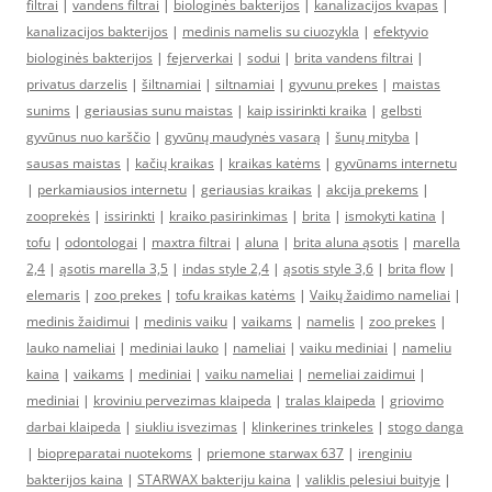
filtrai
|
vandens filtrai
|
biologinės bakterijos
|
kanalizacijos kvapas
|
kanalizacijos bakterijos
|
medinis namelis su ciuozykla
|
efektyvio
biologinės bakterijos
|
fejerverkai
|
sodui
|
brita vandens filtrai
|
privatus darzelis
|
šiltnamiai
|
siltnamiai
|
gyvunu prekes
|
maistas
sunims
|
geriausias sunu maistas
|
kaip issirinkti kraika
|
gelbsti
gyvūnus nuo karščio
|
gyvūnų maudynės vasarą
|
šunų mityba
|
sausas maistas
|
kačių kraikas
|
kraikas katėms
|
gyvūnams internetu
|
perkamiausios internetu
|
geriausias kraikas
|
akcija prekems
|
zooprekės
|
issirinkti
|
kraiko pasirinkimas
|
brita
|
ismokyti katina
|
tofu
|
odontologai
|
maxtra filtrai
|
aluna
|
brita aluna ąsotis
|
marella
2,4
|
ąsotis marella 3,5
|
indas style 2,4
|
ąsotis style 3,6
|
brita flow
|
elemaris
|
zoo prekes
|
tofu kraikas katėms
|
Vaikų žaidimo nameliai
|
medinis žaidimui
|
medinis vaiku
|
vaikams
|
namelis
|
zoo prekes
|
lauko nameliai
|
mediniai lauko
|
nameliai
|
vaiku mediniai
|
nameliu
kaina
|
vaikams
|
mediniai
|
vaiku nameliai
|
nemeliai zaidimui
|
mediniai
|
kroviniu pervezimas klaipeda
|
tralas klaipeda
|
griovimo
darbai klaipeda
|
siukliu isvezimas
|
klinkerines trinkeles
|
stogo danga
|
biopreparatai nuotekoms
|
priemone starwax 637
|
irenginiu
bakterijos kaina
|
STARWAX bakteriju kaina
|
valiklis pelesiui buityje
|