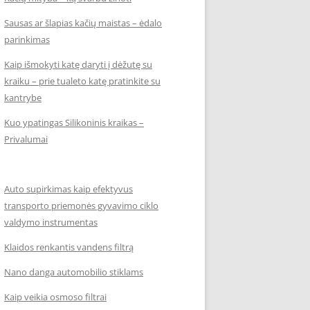
Sausas ar šlapias kačių maistas – ėdalo
parinkimas
Kaip išmokyti katę daryti į dėžutę su
kraiku – prie tualeto katę pratinkite su
kantrybe
Kuo ypatingas Silikoninis kraikas –
Privalumai
Auto supirkimas kaip efektyvus
transporto priemonės gyvavimo ciklo
valdymo instrumentas
Klaidos renkantis vandens filtrą
Nano danga automobilio stiklams
Kaip veikia osmoso filtrai