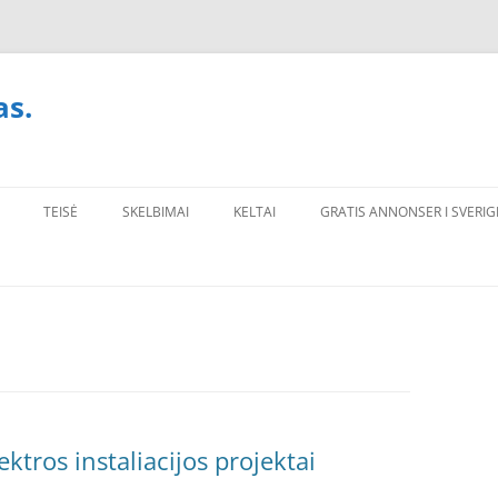
as.
TEISĖ
SKELBIMAI
KELTAI
GRATIS ANNONSER I SVERIG
ektros instaliacijos projektai