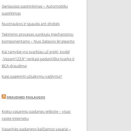
Geriausias pasirinkimas – Automobilių
supirkimas
Nuotraukos ir spauda ant drobės
Tekinimo procesas sunkiųjų mechanizmų
komponentams – Nuo žaliavos iki giganto
Kai ramybė yra svarbiau už greitį, kodėl
„Vezam123.lt“ renkasi pedantišką tvarką ir
BCA draudimą
Kaip pagerinti užsakymų valdymą?
DRAUDIMO PASLAUGOS
Kokių vasarinių padangų ieškote – visas
rasite internetu
Vasarinės padangos keičiamos vasarai –