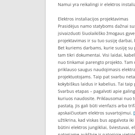
Namui yra reikalingi ir elektros instali
SEO STRAIPSNIU TALPINIMAS
Elektros instaliacijos projektavimas
SEO STRAIPSNIU TALPINIMAS
Prasidėjus namo statyboms dažnai sus
įsivaizduoti šiuolaikiško žmogaus gyv
projektavimas ir su tuo susiję darbai, 
Bet kuriems darbams, kurie susiję su p
tam tikri dokumentai. Visi laidai, kabeli
nuo tinkamai parengto projekto. Tam r
priklauso saugus naudojimasis elektra
projektuotojams. Taip pat svarbu neta
kokybiškus laidus ir kabelius. Tai tai
Svarbus etapas – pagalvoti apie galing
kuriuos naudosite. Priklausomai nuo to,
pastatą. Jis gali būti vienfazis arba tr
apskaičiuotam elektros suvartojimui.
užtikrina, kad viskas bus apgalvota ik
būtini elektros jungikliai, šviestuvai, e
patogiame aukštyje ir patogioje vietoje.