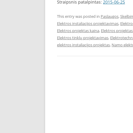
Straipsnis patalpintas:
2015-06-25
This entry was posted in
Paslaugos
,
Skelbi
Elektros instaliacijos projektavimas
,
Elektro
Elektros projektas kaina
,
Elektros projekta
Elektros tinklų projektavimas
,
Elektrotechn
elektros instaliacijos projektas
,
Namo elektr