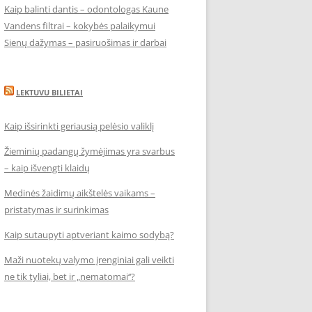
Kaip balinti dantis – odontologas Kaune
Vandens filtrai – kokybės palaikymui
Sienų dažymas – pasiruošimas ir darbai
LEKTUVU BILIETAI
Kaip išsirinkti geriausią pelėsio valiklį
Žieminių padangų žymėjimas yra svarbus
– kaip išvengti klaidų
Medinės žaidimų aikštelės vaikams –
pristatymas ir surinkimas
Kaip sutaupyti aptveriant kaimo sodybą?
Maži nuotekų valymo įrenginiai gali veikti
ne tik tyliai, bet ir „nematomai‘‘?