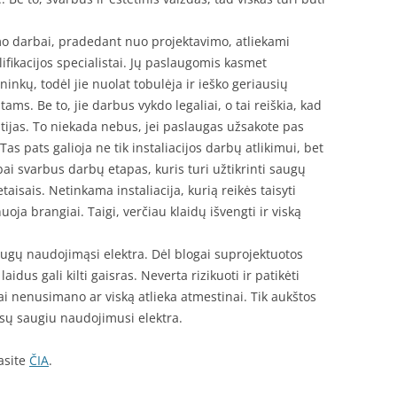
vimo darbai, pradedant nuo projektavimo, atliekami
alifikacijos specialistai. Jų paslaugomis kasmet
nkų, todėl jie nuolat tobulėja ir ieško geriausių
ams. Be to, jie darbus vykdo legaliai, o tai reiškia, kad
ijas. To niekada nebus, jei paslaugas užsakote pas
Tas pats galioja ne tik instaliacijos darbų atlikimui, bet
bai svarbus darbų etapas, kuris turi užtikrinti saugų
taisais. Netinkama instaliacija, kurią reikės taisyti
uoja brangiai. Taigi, verčiau klaidų išvengti ir viską
augų naudojimąsi elektra. Dėl blogai suprojektuotos
aidus gali kilti gaisras. Neverta rizikuoti ir patikėti
tai nenusimano ar viską atlieka atmestinai. Tik aukštos
jūsų saugiu naudojimusi elektra.
asite
ČIA
.