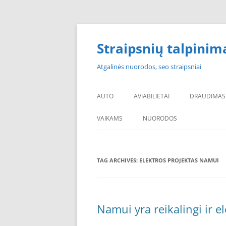
Skip
to
content
Straipsnių talpinim
Atgalinės nuorodos, seo straipsniai
AUTO
AVIABILIETAI
DRAUDIMAS
VAIKAMS
NUORODOS
POPULIARIAUSI
TAG ARCHIVES:
ELEKTROS PROJEKTAS NAMUI
PADANGOS PIGIAU
PERKU PADANGAS
NAUJOS PADANGOS
Namui yra reikalingi ir el
PIGIOS PADANGOS