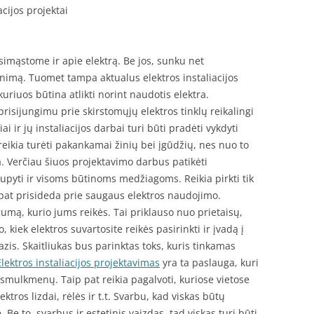
acijos projektai
imąstome ir apie elektrą. Be jos, sunku net
enimą. Tuomet tampa aktualus elektros instaliacijos
kuriuos būtina atlikti norint naudotis elektra.
risijungimu prie skirstomųjų elektros tinklų reikalingi
ai ir jų instaliacijos darbai turi būti pradėti vykdyti
eikia turėti pakankamai žinių bei įgūdžių, nes nuo to
. Verčiau šiuos projektavimo darbus patikėti
upyti ir visoms būtinoms medžiagoms. Reikia pirkti tik
p pat prisideda prie saugaus elektros naudojimo.
umą, kurio jums reikės. Tai priklauso nuo prietaisų,
 kiek elektros suvartosite reikės pasirinkti ir įvadą į
ifazis. Skaitliukas bus parinktas toks, kuris tinkamas
Elektros instaliacijos projektavimas
yra ta paslauga, kuri
i smulkmenų. Taip pat reikia pagalvoti, kuriose vietose
lektros lizdai, rėlės ir t.t. Svarbu, kad viskas būtų
 Be to, svarbus ir estetinis vaizdas, tad viskas turi būti