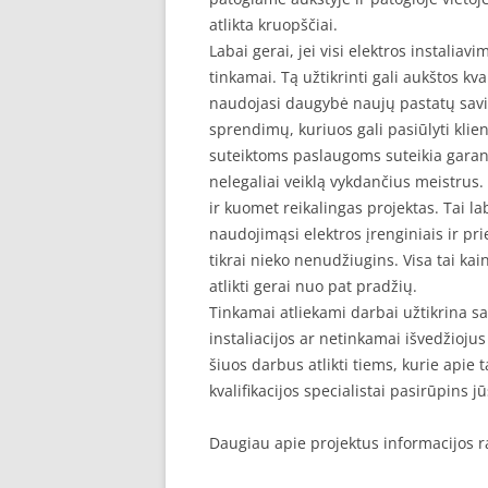
atlikta kruopščiai.
Labai gerai, jei visi elektros instalia
tinkamai. Tą užtikrinti gali aukštos kv
naudojasi daugybė naujų pastatų savini
sprendimų, kuriuos gali pasiūlyti klient
suteiktoms paslaugoms suteikia garant
nelegaliai veiklą vykdančius meistrus. 
ir kuomet reikalingas projektas. Tai la
naudojimąsi elektros įrenginiais ir prie
tikrai nieko nenudžiugins. Visa tai kain
atlikti gerai nuo pat pradžių.
Tinkamai atliekami darbai užtikrina s
instaliacijos ar netinkamai išvedžiojus l
šiuos darbus atlikti tiems, kurie apie 
kvalifikacijos specialistai pasirūpins 
Daugiau apie projektus informacijos r