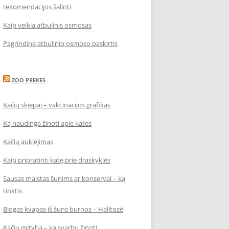
rekomendacijos šalinti
Kaip veikia atbulinis osmosas
Pagrindinė atbulinio osmoso paskirtis
ZOO PREKES
Kačių skiepai – vakcinacijos grafikas
Ką naudinga žinoti apie kates
Kačių auklėjimas
Kaip pripratinti katę prie draskyklės
Sausas maistas šunims ar konservai – ką
rinktis
Blogas kvapas iš šuns burnos – Halitozė
Kačių mityba – ką svarbu žinoti