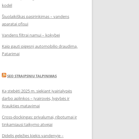
kodėl
Šiuolaikiškas pasirinkimas – vandens
aparatai ofisui
Vandens filtrai namui – kokybei
Kaip gauti pigesnį automobilio draudimą.
Patarimai
SEO STRAIPSNIU TALPINIMAS
Ką stebėti 2025 m. siekiant įvairialypės
darbo aplinkos – Įvairovės, lygybės ir
įtraukties matavimai
Cross-dockingas: privalumai, ribotumai ir
tinkamiausi taikymo atvejai
Didelis geležies kiekis vandenyje –