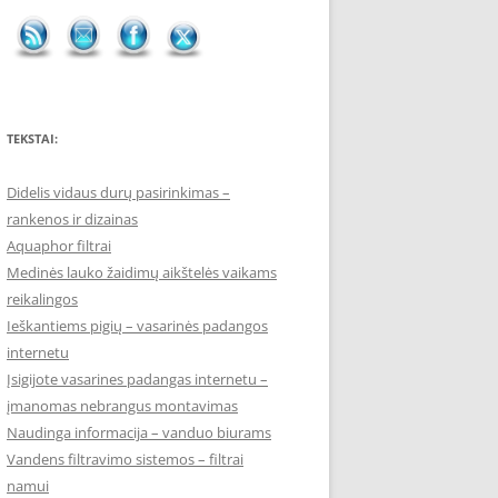
TEKSTAI:
Didelis vidaus durų pasirinkimas –
rankenos ir dizainas
Aquaphor filtrai
Medinės lauko žaidimų aikštelės vaikams
reikalingos
Ieškantiems pigių – vasarinės padangos
internetu
Įsigijote vasarines padangas internetu –
įmanomas nebrangus montavimas
Naudinga informacija – vanduo biurams
Vandens filtravimo sistemos – filtrai
namui