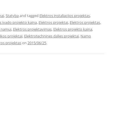
mai
,
Statyba
and tagged
Elektros instaliacijos projektas
,
s ivado projekto kaina
,
Elektros projektai
,
Elektros projektas
,
s namui
,
Elektros projektavimas
,
Elektros projekto kaina
,
ikos projektai
,
Elektrotechnines dalies projektai
,
Namo
os projektas
on
2015/06/25
.