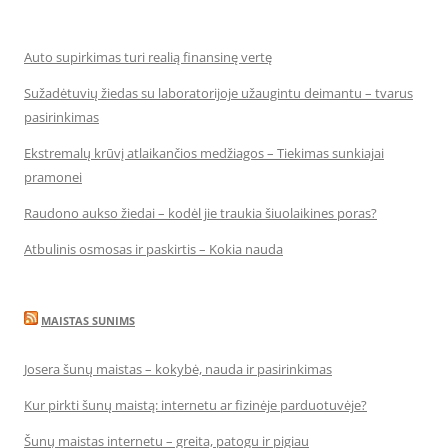
Auto supirkimas turi realią finansinę vertę
Sužadėtuvių žiedas su laboratorijoje užaugintu deimantu – tvarus
pasirinkimas
Ekstremalų krūvį atlaikančios medžiagos – Tiekimas sunkiajai
pramonei
Raudono aukso žiedai – kodėl jie traukia šiuolaikines poras?
Atbulinis osmosas ir paskirtis – Kokia nauda
MAISTAS SUNIMS
Josera šunų maistas – kokybė, nauda ir pasirinkimas
Kur pirkti šunų maistą: internetu ar fizinėje parduotuvėje?
Šunų maistas internetu – greita, patogu ir pigiau