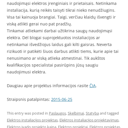
naudojimąsi elektros įrenginiais ir prietaisais. Netinkama
instaliacija, kurią reikės taisyti tikrai nieko nenudžiugins.
Visa tai kainuoja brangiai. Taigi, verčiau klaidų išvengti ir
viską atlikti gerai nuo pat pradžių.
Tinkamai atliekami darbai užtikrina saugų naudojimąsi
elektra. Dėl blogai suprojektuotos instaliacijos ar
netinkamai išvedžiojus laidus gali kilti gaisras. Neverta
rizikuoti ir patikėti šiuos darbus atlikti tiems, kurie apie tai
nenusimano ar viską atlieka atmestinai. Tik aukštos
kvalifikacijos specialistai pasirūpins jūsų saugiu
naudojimusi elektra.
Daugiau apie projektus informacijos rasite
ČIA
.
Straipsnis patalpintas:
2015-06-25
This entry was posted in
Paslaugos
,
Skelbimai
,
Statyba
and tagged
Elektros instaliacijos projektas
,
Elektros instaliacijos projektavimas
,
Elektros ivado projekto kaina
,
Elektros projektai
,
Elektros projektas
,