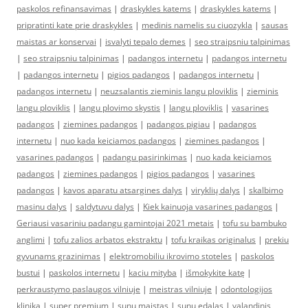
paskolos refinansavimas
|
draskykles katems
|
draskykles katems
|
pripratinti kate prie draskykles
|
medinis namelis su ciuozykla
|
sausas
maistas ar konservai
|
isvalyti tepalo demes
|
seo straipsniu talpinimas
|
seo straipsniu talpinimas
|
padangos internetu
|
padangos internetu
|
padangos internetu
|
pigios padangos
|
padangos internetu
|
padangos internetu
|
neuzsalantis zieminis langu ploviklis
|
zieminis
langu ploviklis
|
langu plovimo skystis
|
langu ploviklis
|
vasarines
padangos
|
ziemines padangos
|
padangos pigiau
|
padangos
internetu
|
nuo kada keiciamos padangos
|
ziemines padangos
|
vasarines padangos
|
padangu pasirinkimas
|
nuo kada keiciamos
padangos
|
ziemines padangos
|
pigios padangos
|
vasarines
padangos
|
kavos aparatu atsargines dalys
|
viryklių dalys
|
skalbimo
masinu dalys
|
saldytuvu dalys
|
Kiek kainuoja vasarines padangos
|
Geriausi vasariniu padangu gamintojai 2021 metais
|
tofu su bambuko
anglimi
|
tofu zalios arbatos ekstraktu
|
tofu kraikas originalus
|
prekiu
gyvunams grazinimas
|
elektromobiliu ikrovimo stoteles
|
paskolos
bustui
|
paskolos internetu
|
kaciu mityba
|
išmokykite katę
|
perkraustymo paslaugos vilniuje
|
meistras vilniuje
|
odontologijos
klinika
|
super premium
|
sunu maistas
|
sunu edalas
|
valandinis