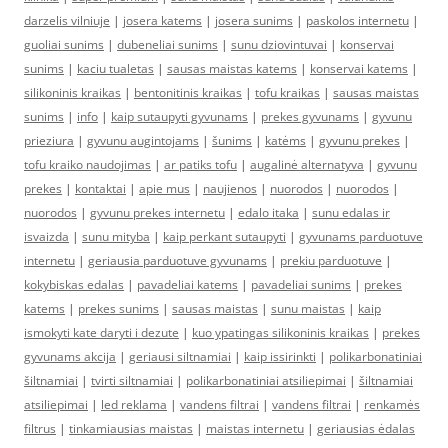
darzelis vilniuje
|
josera katems
|
josera sunims
|
paskolos internetu
|
guoliai sunims
|
dubeneliai sunims
|
sunu dziovintuvai
|
konservai
sunims
|
kaciu tualetas
|
sausas maistas katems
|
konservai katems
|
silikoninis kraikas
|
bentonitinis kraikas
|
tofu kraikas
|
sausas maistas
sunims
|
info
|
kaip sutaupyti gyvunams
|
prekes gyvunams
|
gyvunu
prieziura
|
gyvunu augintojams
|
šunims
|
katėms
|
gyvunu prekes
|
tofu kraiko naudojimas
|
ar patiks tofu
|
augalinė alternatyva
|
gyvunu
prekes
|
kontaktai
|
apie mus
|
naujienos
|
nuorodos
|
nuorodos
|
nuorodos
|
gyvunu prekes internetu
|
edalo itaka
|
sunu edalas ir
isvaizda
|
sunu mityba
|
kaip perkant sutaupyti
|
gyvunams parduotuve
internetu
|
geriausia parduotuve gyvunams
|
prekiu parduotuve
|
kokybiskas edalas
|
pavadeliai katems
|
pavadeliai sunims
|
prekes
katems
|
prekes sunims
|
sausas maistas
|
sunu maistas
|
kaip
ismokyti kate daryti i dezute
|
kuo ypatingas silikoninis kraikas
|
prekes
gyvunams akcija
|
geriausi siltnamiai
|
kaip issirinkti
|
polikarbonatiniai
šiltnamiai
|
tvirti siltnamiai
|
polikarbonatiniai atsiliepimai
|
šiltnamiai
atsiliepimai
|
led reklama
|
vandens filtrai
|
vandens filtrai
|
renkamės
filtrus
|
tinkamiausias maistas
|
maistas internetu
|
geriausias ėdalas