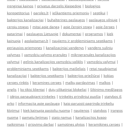
irenginiai kainos
|
privatus darzelis klaipedoje
|
biologijos
korepetitorius
|
paroles.lt
|
ieškantiems priemonių
|
septikui
|
bakterijos kanalizacijai
|
buhalterines paslaugos
|
paslaugos vilniuje
|
cerpiu stogas
|
mitai apie dangą
|
apie čerpinį stogą
|
apie čerpes
|
patarimai
|
paslaugos Lietuvoje
|
dokumentai
|
programos
|
kiek
kainuoja
|
apskaitaman.lt
|
naujiems ir probleminiams septikams
|
geriausios priemones
|
kanalizaciniai vandenys
|
vandens suliniu
valymas
|
vamzdziu valymo granules
|
mikrogranules kanalizacijos
valymui
|
gelinis kanalizacijos vamzdziu valiklis
|
vamzdziu valymui
|
probleminiams septikams
|
bakterijos maišeliais
|
retai naudojamai
kanalizacijai
|
bakterijos septikams
|
bakterijos priežiūrai
|
kokias
cerpes rinktis
|
keramines cerpes
|
malkų pardavimas
|
malkos
|
anglis
|
ko tikisi klientai
|
dujų silikatiniai blokeliai
|
šiltinimo medžiagos
|
idėjos panaudojant trinkeles
|
trinkelės grindiniui puošia
|
statybos iš
arko
|
informacija apie paslaugą
|
kaip paruosti pagrinda trinkeliu
klojimui
|
kiek kainuoja pastoliu nuoma
|
naujienos
|
statybos
|
įrangos
nuoma
|
pamatu liejimas
|
stato namus
|
kanalizacijos kvapo
naikinimas
|
griovimo darbai
|
samotines plytos
|
keramikines cerpes
|