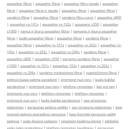
aquaphor filtrai
|
aquaphor filtrai
|
aquaphor filtrų nauda
|
aquaphor
filtrai
|
aquapgor filtrai ir nauda
|
aquaphor filtrai
|
aquaphor filtrai
|
vandens filtrai
|
aquaphor filtrai
|
vandens filtru rusys
|
aquaphor s800
|
aquaphor ro-101s
|
aquaphor ro-102s
|
aquapgor s550
|
aquaphor
s1000
|
namui ir biurui aquaphor filtrai
|
namams ir biurui aquaphor
filtrai
|
kodel aquaphor filtrai
|
aquaphor filtrai
|
vandens filtrai
|
aquaphor filtrai
|
aquaphor ro-101s
|
aquaphor ro-202s
|
aquaphor ro-
102s
|
aquaphor ro-202s
|
aquaphor ro-206s
|
vandens filtrai
|
aquaphor s800
|
aquaphor s550
|
geriamo vandens filtrai
|
aquaphor
s1000
|
aquaphor ro 101s
|
aquaphor 102s
|
aquaphor ro 202s
|
aquaphor ro 206s
|
vandens minkstinimo filtrai
|
nugeležinimo filtrai
|
pelesio kvapa galima panaikinti
|
priemone nuo voru
|
lauko kubilai
pardavimui
|
priemonė nuo vorų
|
telefonų remontas
|
kas yra seo
|
priemone nuo voru
|
telefonų remontas
|
telefonų remontas
|
priemonė nuo vorų
|
lauko kubilai pardavimui
|
seo straipsniu
talpinimas
|
geriausias pelėsio valiklis
|
seo straipsniu talpinimas
|
kaip
isvengti pelesio atsiradimo namuose
|
kaip išsirinkti geriausią valiklį
pelėsiui
|
puiki dovana vaikams
|
smagiam žaidimui kieme
|
aikštelės
vaikų laiko praleidimui
|
telefonų remontas naudingas
|
geriausias