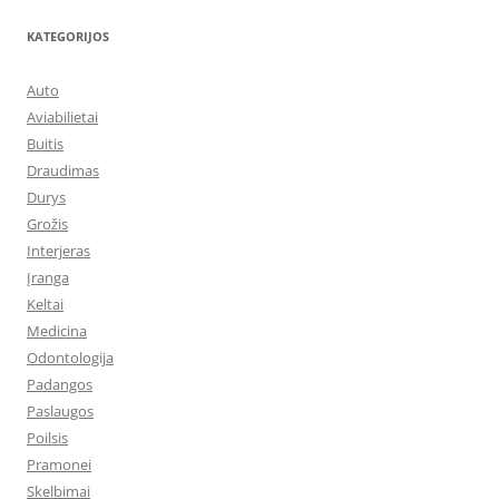
KATEGORIJOS
Auto
Aviabilietai
Buitis
Draudimas
Durys
Grožis
Interjeras
Įranga
Keltai
Medicina
Odontologija
Padangos
Paslaugos
Poilsis
Pramonei
Skelbimai