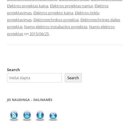
Elektros projektas kaina
,
Elektros projektas namui
,
Elektros
projektavimas
,
Elektros projekto kaina
,
Elektros tinklų
projektavimas
,
Elektrotechnikos projektai
,
Elektrotechnines dalies
projektai
,
Namo elektros instaliacijos projektas
,
Namo elektros
projektas
on
2015/06/25
.
Search
Search
JEI NAUDINGA – DALINAMĖS