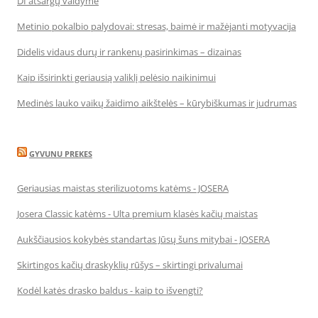
DI atsargų valdyme
Metinio pokalbio palydovai: stresas, baimė ir mažėjanti motyvacija
Didelis vidaus durų ir rankenų pasirinkimas – dizainas
Kaip išsirinkti geriausią valiklį pelėsio naikinimui
Medinės lauko vaikų žaidimo aikštelės – kūrybiškumas ir judrumas
GYVUNU PREKES
Geriausias maistas sterilizuotoms katėms - JOSERA
Josera Classic katėms - Ulta premium klasės kačių maistas
Aukščiausios kokybės standartas Jūsų šuns mitybai - JOSERA
Skirtingos kačių draskyklių rūšys – skirtingi privalumai
Kodėl katės drasko baldus - kaip to išvengti?