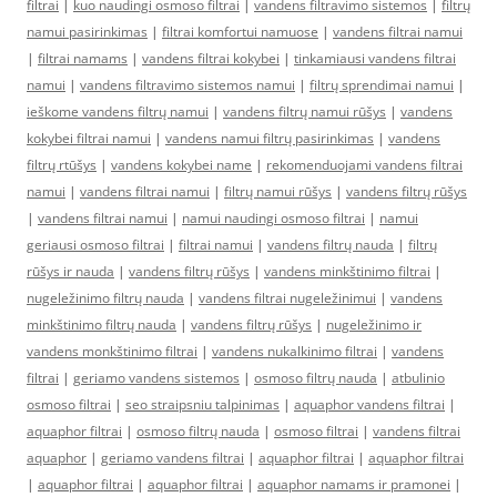
filtrai
|
kuo naudingi osmoso filtrai
|
vandens filtravimo sistemos
|
filtrų
namui pasirinkimas
|
filtrai komfortui namuose
|
vandens filtrai namui
|
filtrai namams
|
vandens filtrai kokybei
|
tinkamiausi vandens filtrai
namui
|
vandens filtravimo sistemos namui
|
filtrų sprendimai namui
|
ieškome vandens filtrų namui
|
vandens filtrų namui rūšys
|
vandens
kokybei filtrai namui
|
vandens namui filtrų pasirinkimas
|
vandens
filtrų rtūšys
|
vandens kokybei name
|
rekomenduojami vandens filtrai
namui
|
vandens filtrai namui
|
filtrų namui rūšys
|
vandens filtrų rūšys
|
vandens filtrai namui
|
namui naudingi osmoso filtrai
|
namui
geriausi osmoso filtrai
|
filtrai namui
|
vandens filtrų nauda
|
filtrų
rūšys ir nauda
|
vandens filtrų rūšys
|
vandens minkštinimo filtrai
|
nugeležinimo filtrų nauda
|
vandens filtrai nugeležinimui
|
vandens
minkštinimo filtrų nauda
|
vandens filtrų rūšys
|
nugeležinimo ir
vandens monkštinimo filtrai
|
vandens nukalkinimo filtrai
|
vandens
filtrai
|
geriamo vandens sistemos
|
osmoso filtrų nauda
|
atbulinio
osmoso filtrai
|
seo straipsniu talpinimas
|
aquaphor vandens filtrai
|
aquaphor filtrai
|
osmoso filtrų nauda
|
osmoso filtrai
|
vandens filtrai
aquaphor
|
geriamo vandens filtrai
|
aquaphor filtrai
|
aquaphor filtrai
|
aquaphor filtrai
|
aquaphor filtrai
|
aquaphor namams ir pramonei
|