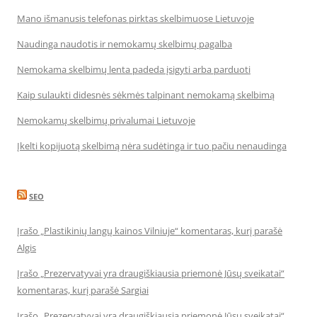
Mano išmanusis telefonas pirktas skelbimuose Lietuvoje
Naudinga naudotis ir nemokamų skelbimų pagalba
Nemokama skelbimų lenta padeda įsigyti arba parduoti
Kaip sulaukti didesnės sėkmės talpinant nemokamą skelbimą
Nemokamų skelbimų privalumai Lietuvoje
Įkelti kopijuotą skelbimą nėra sudėtinga ir tuo pačiu nenaudinga
SEO
Įrašo „Plastikinių langų kainos Vilniuje“ komentaras, kurį parašė
Algis
Įrašo „Prezervatyvai yra draugiškiausia priemonė Jūsų sveikatai“
komentaras, kurį parašė Sargiai
Įrašo „Prezervatyvai yra draugiškiausia priemonė Jūsų sveikatai“