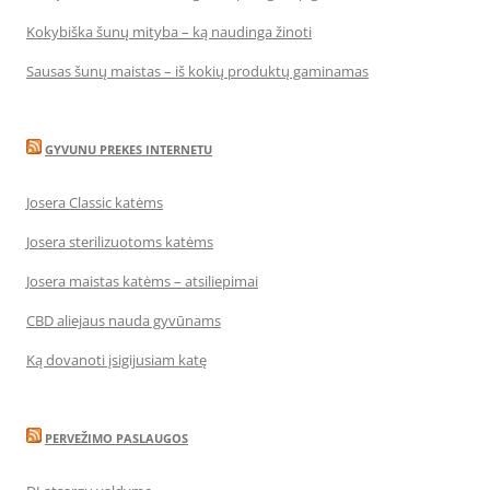
Kokybiška šunų mityba – ką naudinga žinoti
Sausas šunų maistas – iš kokių produktų gaminamas
GYVUNU PREKES INTERNETU
Josera Classic katėms
Josera sterilizuotoms katėms
Josera maistas katėms – atsiliepimai
CBD aliejaus nauda gyvūnams
Ką dovanoti įsigijusiam katę
PERVEŽIMO PASLAUGOS