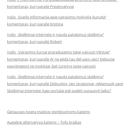
komentaras, kurį parašė Prezervatyvai
Įrašo „Svarbi informacija apie vairavimo mokyklą Auruda“
komentaras, kurį parašė Kristina
Įrašo „Skelbimai internete ir nauda patalpinus skelbimą“
komentaras, kurį parašė Robert
Įrašo „Vairavimo kursai praradusiems teisę vairuoti Vilniuje“
komentaras, kurį parašė Ar ne gėda tau del savo seo? Keliuose
pavojingesni ne mokiniai, bet turintys teisę vairuoti
Įrašo „Skelbimai internete ir nauda patalpinus skelbimą“
komentaras, kurį parašė Diskusijos, seo straipsniai, reklamuok save
Skelbimai internete: kaip portalai gali padėti sutaupyti laiko?
Geriausias Josera maistas sterilizuotoms katėms
Augalinė alternatyva katėms – Tofu kraikas