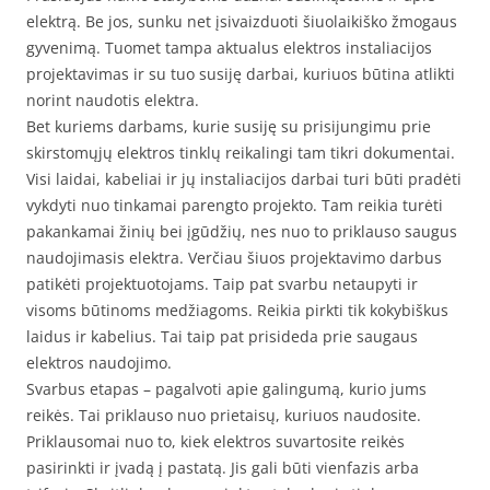
elektrą. Be jos, sunku net įsivaizduoti šiuolaikiško žmogaus
gyvenimą. Tuomet tampa aktualus elektros instaliacijos
projektavimas ir su tuo susiję darbai, kuriuos būtina atlikti
norint naudotis elektra.
Bet kuriems darbams, kurie susiję su prisijungimu prie
skirstomųjų elektros tinklų reikalingi tam tikri dokumentai.
Visi laidai, kabeliai ir jų instaliacijos darbai turi būti pradėti
vykdyti nuo tinkamai parengto projekto. Tam reikia turėti
pakankamai žinių bei įgūdžių, nes nuo to priklauso saugus
naudojimasis elektra. Verčiau šiuos projektavimo darbus
patikėti projektuotojams. Taip pat svarbu netaupyti ir
visoms būtinoms medžiagoms. Reikia pirkti tik kokybiškus
laidus ir kabelius. Tai taip pat prisideda prie saugaus
elektros naudojimo.
Svarbus etapas – pagalvoti apie galingumą, kurio jums
reikės. Tai priklauso nuo prietaisų, kuriuos naudosite.
Priklausomai nuo to, kiek elektros suvartosite reikės
pasirinkti ir įvadą į pastatą. Jis gali būti vienfazis arba