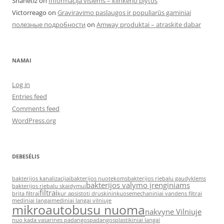
Shanetiz
on
Informacija visiems – klinkerio plytos
Victorreago
on
Graviravimo paslaugos ir populiarūs gaminiai
полезные подробности
on
Amway produktai – atraskite dabar
NAMAI
Log in
Entries feed
Comments feed
WordPress.org
DEBESĖLIS
bakterijos kanalizacijai
bakterijos nuotekoms
bakterijos riebalu gaudyklems
bakterijos valymo įrenginiams
bakterijos riebalu skaidymui
filtrai
brita filtrai
kur apsistoti druskininkuose
mechaniniai vandens filtrai
mediniai langai
mediniai langai vilniuje
mikroautobusu nuoma
nakvyne Vilniuje
nuo kada vasarines padangos
padangos
plastikiniai langai