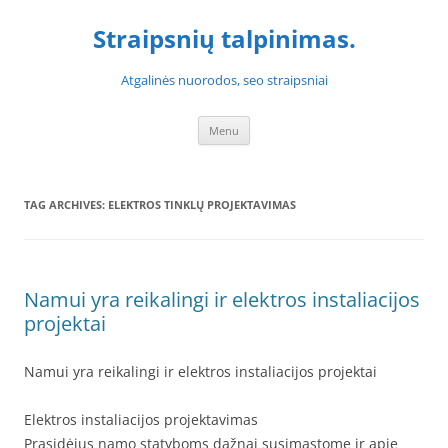
Skip
to
Straipsnių talpinimas.
content
Atgalinės nuorodos, seo straipsniai
Menu
TAG ARCHIVES:
ELEKTROS TINKLŲ PROJEKTAVIMAS
Namui yra reikalingi ir elektros instaliacijos
projektai
Namui yra reikalingi ir elektros instaliacijos projektai
Elektros instaliacijos projektavimas
Prasidėjus namo statyboms dažnai susimąstome ir apie