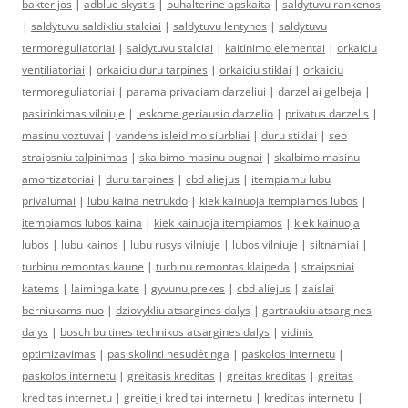
bakterijos
|
adblue skystis
|
buhalterine apskaita
|
saldytuvu rankenos
|
saldytuvu saldikliu stalciai
|
saldytuvu lentynos
|
saldytuvu
termoreguliatoriai
|
saldytuvu stalciai
|
kaitinimo elementai
|
orkaiciu
ventiliatoriai
|
orkaiciu duru tarpines
|
orkaiciu stiklai
|
orkaiciu
termoreguliatoriai
|
parama privaciam darzeliui
|
darzeliai gelbeja
|
pasirinkimas vilniuje
|
ieskome geriausio darzelio
|
privatus darzelis
|
masinu voztuvai
|
vandens isleidimo siurbliai
|
duru stiklai
|
seo
straipsniu talpinimas
|
skalbimo masinu bugnai
|
skalbimo masinu
amortizatoriai
|
duru tarpines
|
cbd aliejus
|
itempiamu lubu
privalumai
|
lubu kaina netrukdo
|
kiek kainuoja itempiamos lubos
|
itempiamos lubos kaina
|
kiek kainuoja itempiamos
|
kiek kainuoja
lubos
|
lubu kainos
|
lubu rusys vilniuje
|
lubos vilniuje
|
siltnamiai
|
turbinu remontas kaune
|
turbinu remontas klaipeda
|
straipsniai
katems
|
laiminga kate
|
gyvunu prekes
|
cbd aliejus
|
zaislai
berniukams nuo
|
dziovykliu atsargines dalys
|
gartraukiu atsargines
dalys
|
bosch buitines technikos atsargines dalys
|
vidinis
optimizavimas
|
pasiskolinti nesudėtinga
|
paskolos internetu
|
paskolos internetu
|
greitasis kreditas
|
greitas kreditas
|
greitas
kreditas internetu
|
greitieji kreditai internetu
|
kreditas internetu
|