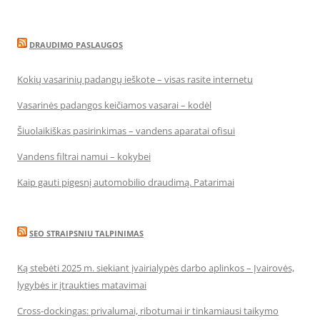
DRAUDIMO PASLAUGOS
Kokių vasarinių padangų ieškote – visas rasite internetu
Vasarinės padangos keičiamos vasarai – kodėl
Šiuolaikiškas pasirinkimas – vandens aparatai ofisui
Vandens filtrai namui – kokybei
Kaip gauti pigesnį automobilio draudimą. Patarimai
SEO STRAIPSNIU TALPINIMAS
Ką stebėti 2025 m. siekiant įvairialypės darbo aplinkos – Įvairovės,
lygybės ir įtraukties matavimai
Cross-dockingas: privalumai, ribotumai ir tinkamiausi taikymo