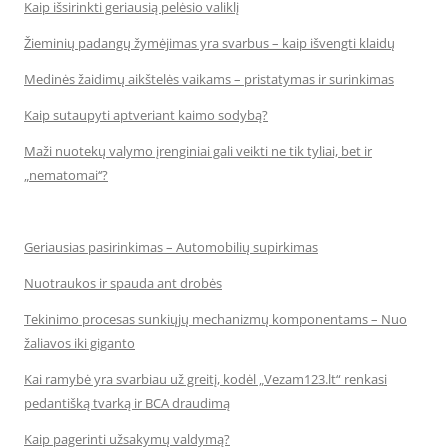
Kaip išsirinkti geriausią pelėsio valiklį
Žieminių padangų žymėjimas yra svarbus – kaip išvengti klaidų
Medinės žaidimų aikštelės vaikams – pristatymas ir surinkimas
Kaip sutaupyti aptveriant kaimo sodybą?
Maži nuotekų valymo įrenginiai gali veikti ne tik tyliai, bet ir
„nematomai‘‘?
Geriausias pasirinkimas – Automobilių supirkimas
Nuotraukos ir spauda ant drobės
Tekinimo procesas sunkiųjų mechanizmų komponentams – Nuo
žaliavos iki giganto
Kai ramybė yra svarbiau už greitį, kodėl „Vezam123.lt“ renkasi
pedantišką tvarką ir BCA draudimą
Kaip pagerinti užsakymų valdymą?