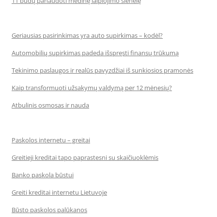
11 būdų panaudoti medinę laipiojimo sienelę
Geriausias pasirinkimas yra auto supirkimas – kodėl?
Automobilių supirkimas padeda išspręsti finansų trūkumą
Tekinimo paslaugos ir realūs pavyzdžiai iš sunkiosios pramonės
Kaip transformuoti užsakymų valdymą per 12 mėnesių?
Atbulinis osmosas ir nauda
Paskolos internetu – greitai
Greitieji kreditai tapo paprastesni su skaičiuoklėmis
Banko paskola būstui
Greiti kreditai internetu Lietuvoje
Būsto paskolos palūkanos