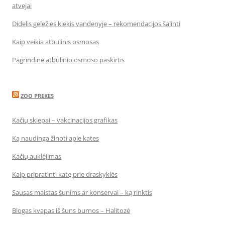
atvejai
Didelis geležies kiekis vandenyje – rekomendacijos šalinti
Kaip veikia atbulinis osmosas
Pagrindinė atbulinio osmoso paskirtis
ZOO PREKES
Kačių skiepai – vakcinacijos grafikas
Ką naudinga žinoti apie kates
Kačių auklėjimas
Kaip pripratinti katę prie draskyklės
Sausas maistas šunims ar konservai – ką rinktis
Blogas kvapas iš šuns burnos – Halitozė