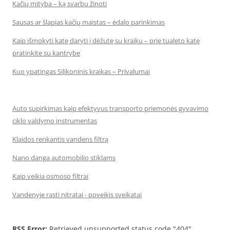
Kačių mityba – ką svarbu žinoti
Sausas ar šlapias kačių maistas – ėdalo parinkimas
Kaip išmokyti katę daryti į dėžutę su kraiku – prie tualeto katę
pratinkite su kantrybe
Kuo ypatingas Silikoninis kraikas – Privalumai
Auto supirkimas kaip efektyvus transporto priemonės gyvavimo
ciklo valdymo instrumentas
Klaidos renkantis vandens filtrą
Nano danga automobilio stiklams
Kaip veikia osmoso filtrai
Vandenyje rasti nitratai - poveikis sveikatai
RSS Error:
Retrieved unsupported status code "404"