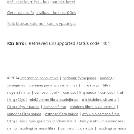
Kačių kraiko rūšys – kokį parinkti katei
Geriausias kačių kraikas – kokios rūšies
Tofu kraikas katėms – kuo jis ypatingas
RSS Error:
Retrieved unsupported status code "404"
© 2014
internetine parduotuve
|
padangų žymėjimas
|
padangų
žymėjimas
|
žieminių padangų žymėjimas
|
filtrų rūšys
|
filtrai
nugeležinimui
|
osmoso filtrai> |
osmoso filtrų nauda
|
osmoso filtrai
|
filtrų rūšys
|
minkštinimo filtrų naudojimas
|
minkštinimo sistema
|
filtrų rūšys ir nauda
|
osmoso filtrai
|
vandens filtrai nukalkinimui
|
vandens filtrų nauda
|
osmoso filtrų nauda
|
atbulinio osmoso filtrai
|
filtrų rūšys
|
apie geriamo vandens filtrus
|
kas yra atbulinis osmosas
|
namui naudingi osmoso filtrai
|
osmoso filtrų nauda
|
naudingi osmoso