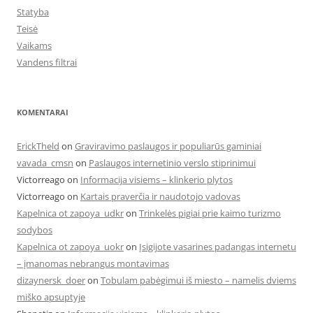
Statyba
Teisė
Vaikams
Vandens filtrai
KOMENTARAI
ErickTheld
on
Graviravimo paslaugos ir populiarūs gaminiai
vavada_cmsn
on
Paslaugos internetinio verslo stiprinimui
Victorreago
on
Informacija visiems – klinkerio plytos
Victorreago
on
Kartais praverčia ir naudotojo vadovas
Kapelnica ot zapoya_udkr
on
Trinkelės pigiai prie kaimo turizmo
sodybos
Kapelnica ot zapoya_uokr
on
Įsigijote vasarines padangas internetu
– įmanomas nebrangus montavimas
dizaynersk_doer
on
Tobulam pabėgimui iš miesto – namelis dviems
miško apsuptyje