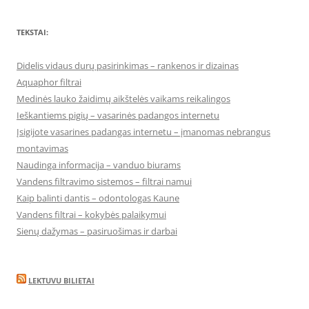
TEKSTAI:
Didelis vidaus durų pasirinkimas – rankenos ir dizainas
Aquaphor filtrai
Medinės lauko žaidimų aikštelės vaikams reikalingos
Ieškantiems pigių – vasarinės padangos internetu
Įsigijote vasarines padangas internetu – įmanomas nebrangus
montavimas
Naudinga informacija – vanduo biurams
Vandens filtravimo sistemos – filtrai namui
Kaip balinti dantis – odontologas Kaune
Vandens filtrai – kokybės palaikymui
Sienų dažymas – pasiruošimas ir darbai
LEKTUVU BILIETAI