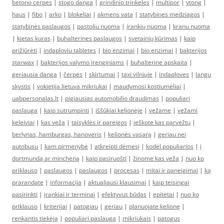
betono cerpes
|
stogo danga
|
grindinio trinkeles
|
multipor
|
ytong
|
haus
|
fibo
|
arko
|
blokeliai
|
akmens vata
|
statybines medziagos
|
statybinės paslaugos
|
pastoliu nuoma
|
įrankių nuoma
|
kranu nuoma
|
kietas kuras
|
buhalterines paslaugos
|
svetainių kūrimas
|
kaip
prižiūrėti
|
indaploviu tabletes
|
bio enzimai
|
bio enzimai
|
bakterijos
starwax
|
bakterijos valymo įrenginiams
|
buhalterine apskaita
|
geriausia danga
|
čerpės
|
skirtumai
|
taxi vilniuje
|
indaploves
|
langu
skystis
|
vokietija lietuva mikriukai
|
maudymosi kostiumėliai
|
uabpersonalas.lt
|
pigiausias automobilio draudimas
|
populiari
paslauga
|
kaip sutrumpinti
|
iššūkiai kelionėje
|
vežame
|
vežami
keleiviai
|
kas veža
|
taisyklės ir pareigos
|
ieškote kas parvežtų
|
berlynas, hamburgas, hanoveris
|
kelionės vasarą
|
geriau nei
autobusu
|
kam pirmenybė
|
atkreipti dėmesį
|
kodėl populiarios
|
į
dortmundą ar mincheną
|
kaip pasiruošti
|
žinome kas veža
|
nuo ko
priklauso
|
paslaugos
|
paslaugos
|
procesas
|
mitai ir paneigimai
|
ką
prarandate
|
informacija
|
aktualiausi klausimai
|
kaip teisingai
pasirinkti
|
įrankiai ir terminai
|
efektyvus būdas
|
epitetai
|
nuo ko
priklauso
|
kriterijai
|
patogiau
|
geriau
|
planuojate kelionę
|
renkantis tiekėją
|
populiari paslauga
|
mikriukais
|
patogus