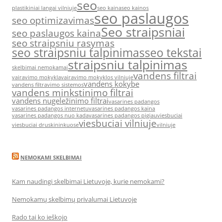
seo
plastikiniai langai vilniuje
seo kaina
seo kainos
seo paslaugos
seo optimizavimas
Seo straipsniai
seo paslaugos kaina
seo straipsniu rasymas
seo straipsniu talpinimas
seo tekstai
straipsniu talpinimas
skelbimai nemokamai
vandens filtrai
vairavimo mokykla
vairavimo mokyklos vilniuje
vandens kokybe
vandens filtravimo sistemos
vandens minkstinimo filtrai
vandens nugeležinimo filtrai
vasarines padangos
vasarines padangos internetu
vasarines padangos kaina
vasarines padangos nuo kada
vasarines padangos pigiau
viesbuciai
viesbuciai vilniuje
viesbuciai druskininkuose
vilniuje
NEMOKAMI SKELBIMAI
Kam naudingi skelbimai Lietuvoje, kurie nemokami?
Nemokamų skelbimų privalumai Lietuvoje
Rado tai ko ieškojo