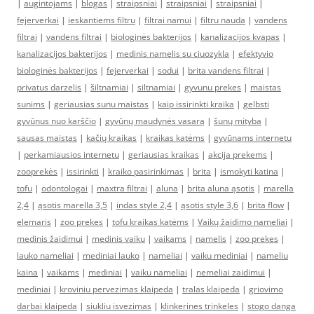
|
augintojams
|
blogas
|
straipsniai
|
straipsniai
|
straipsniai
|
fejerverkai
|
ieskantiems filtru
|
filtrai namui
|
filtru nauda
|
vandens
filtrai
|
vandens filtrai
|
biologinės bakterijos
|
kanalizacijos kvapas
|
kanalizacijos bakterijos
|
medinis namelis su ciuozykla
|
efektyvio
biologinės bakterijos
|
fejerverkai
|
sodui
|
brita vandens filtrai
|
privatus darzelis
|
šiltnamiai
|
siltnamiai
|
gyvunu prekes
|
maistas
sunims
|
geriausias sunu maistas
|
kaip issirinkti kraika
|
gelbsti
gyvūnus nuo karščio
|
gyvūnų maudynės vasarą
|
šunų mityba
|
sausas maistas
|
kačių kraikas
|
kraikas katėms
|
gyvūnams internetu
|
perkamiausios internetu
|
geriausias kraikas
|
akcija prekems
|
zooprekės
|
issirinkti
|
kraiko pasirinkimas
|
brita
|
ismokyti katina
|
tofu
|
odontologai
|
maxtra filtrai
|
aluna
|
brita aluna ąsotis
|
marella
2,4
|
ąsotis marella 3,5
|
indas style 2,4
|
ąsotis style 3,6
|
brita flow
|
elemaris
|
zoo prekes
|
tofu kraikas katėms
|
Vaikų žaidimo nameliai
|
medinis žaidimui
|
medinis vaiku
|
vaikams
|
namelis
|
zoo prekes
|
lauko nameliai
|
mediniai lauko
|
nameliai
|
vaiku mediniai
|
nameliu
kaina
|
vaikams
|
mediniai
|
vaiku nameliai
|
nemeliai zaidimui
|
mediniai
|
kroviniu pervezimas klaipeda
|
tralas klaipeda
|
griovimo
darbai klaipeda
|
siukliu isvezimas
|
klinkerines trinkeles
|
stogo danga