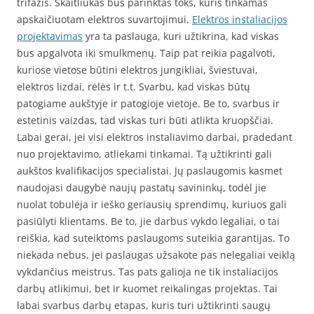
trifazis. Skaitliukas bus parinktas toks, kuris tinkamas
apskaičiuotam elektros suvartojimui.
Elektros instaliacijos
projektavimas
yra ta paslauga, kuri užtikrina, kad viskas
bus apgalvota iki smulkmenų. Taip pat reikia pagalvoti,
kuriose vietose būtini elektros jungikliai, šviestuvai,
elektros lizdai, rėlės ir t.t. Svarbu, kad viskas būtų
patogiame aukštyje ir patogioje vietoje. Be to, svarbus ir
estetinis vaizdas, tad viskas turi būti atlikta kruopščiai.
Labai gerai, jei visi elektros instaliavimo darbai, pradedant
nuo projektavimo, atliekami tinkamai. Tą užtikrinti gali
aukštos kvalifikacijos specialistai. Jų paslaugomis kasmet
naudojasi daugybė naujų pastatų savininkų, todėl jie
nuolat tobulėja ir ieško geriausių sprendimų, kuriuos gali
pasiūlyti klientams. Be to, jie darbus vykdo legaliai, o tai
reiškia, kad suteiktoms paslaugoms suteikia garantijas. To
niekada nebus, jei paslaugas užsakote pas nelegaliai veiklą
vykdančius meistrus. Tas pats galioja ne tik instaliacijos
darbų atlikimui, bet ir kuomet reikalingas projektas. Tai
labai svarbus darbų etapas, kuris turi užtikrinti saugų