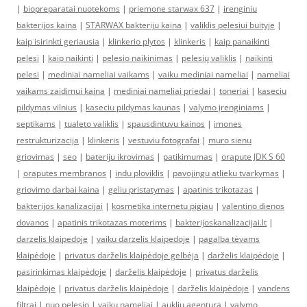
|
biopreparatai nuotekoms
|
priemone starwax 637
|
irenginiu
bakterijos kaina
|
STARWAX bakteriju kaina
|
valiklis pelesiui buityje
|
kaip isirinkti geriausia
|
klinkerio plytos
|
klinkeris
|
kaip panaikinti
pelesi
|
kaip naikinti
|
pelesio naikinimas
|
pelesių valiklis
|
naikinti
pelesi
|
mediniai nameliai vaikams
|
vaiku mediniai nameliai
|
nameliai
vaikams zaidimui kaina
|
mediniai nameliai priedai
|
toneriai
|
kaseciu
pildymas vilnius
|
kaseciu pildymas kaunas
|
valymo įrenginiams
|
septikams
|
tualeto valiklis
|
spausdintuvu kainos
|
imones
restrukturizacija
|
klinkeris
|
vestuviu fotografai
|
muro sienu
griovimas
|
seo
|
bateriju ikrovimas
|
patikimumas
|
orapute JDK S 60
|
oraputes membranos
|
indu ploviklis
|
pavojingu atlieku tvarkymas
|
griovimo darbai kaina
|
geliu pristatymas
|
apatinis trikotazas
|
bakterijos kanalizacijai
|
kosmetika internetu pigiau
|
valentino dienos
dovanos
|
apatinis trikotazas moterims
|
bakterijoskanalizacijai.lt
|
darzelis klaipedoje
|
vaiku darzelis klaipedoje
|
pagalba tėvams
klaipėdoje
|
privatus darželis klaipėdoje gelbėja
|
darželis klaipėdoje
|
pasirinkimas klaipėdoje
|
darželis klaipėdoje
|
privatus darželis
klaipėdoje
|
privatus darželis klaipėdoje
|
darželis klaipėdoje
|
vandens
filtrai
|
nuo pelesio
|
vaiku nameliai
|
aukliu agentura
|
valymo