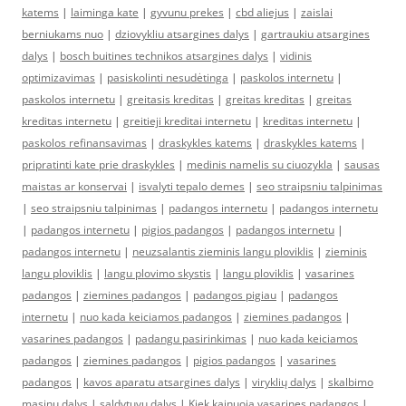
katems
|
laiminga kate
|
gyvunu prekes
|
cbd aliejus
|
zaislai
berniukams nuo
|
dziovykliu atsargines dalys
|
gartraukiu atsargines
dalys
|
bosch buitines technikos atsargines dalys
|
vidinis
optimizavimas
|
pasiskolinti nesudėtinga
|
paskolos internetu
|
paskolos internetu
|
greitasis kreditas
|
greitas kreditas
|
greitas
kreditas internetu
|
greitieji kreditai internetu
|
kreditas internetu
|
paskolos refinansavimas
|
draskykles katems
|
draskykles katems
|
pripratinti kate prie draskykles
|
medinis namelis su ciuozykla
|
sausas
maistas ar konservai
|
isvalyti tepalo demes
|
seo straipsniu talpinimas
|
seo straipsniu talpinimas
|
padangos internetu
|
padangos internetu
|
padangos internetu
|
pigios padangos
|
padangos internetu
|
padangos internetu
|
neuzsalantis zieminis langu ploviklis
|
zieminis
langu ploviklis
|
langu plovimo skystis
|
langu ploviklis
|
vasarines
padangos
|
ziemines padangos
|
padangos pigiau
|
padangos
internetu
|
nuo kada keiciamos padangos
|
ziemines padangos
|
vasarines padangos
|
padangu pasirinkimas
|
nuo kada keiciamos
padangos
|
ziemines padangos
|
pigios padangos
|
vasarines
padangos
|
kavos aparatu atsargines dalys
|
viryklių dalys
|
skalbimo
masinu dalys
|
saldytuvu dalys
|
Kiek kainuoja vasarines padangos
|