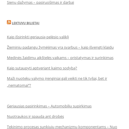
Sienų dažymas – pasiruošimas ir darbai
LEKTUVU BILIETAI
Kaip išsirinkti geriausią pelėsio valiklį
Žieminių padangų žymėjimas yra svarbus – kaip išvengti klaidų
Medinės žaidimų aikštelės vaikams – pristatymas ir surinkimas
Kaip sutaupyti aptveriant kaimo sodybą?
Maži nuotekų valymo įrenginiai gali veikti ne tik tyliai, bet ir
„nematomai‘‘?
Geriausias pasirinkimas – Automobilių supirkimas
Nuotraukos ir spauda ant drobės
Tekinimo procesas sunkiųjų mechanizmų komponentams – Nuo