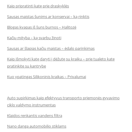
Kaip pripratinti katę prie draskyklės
Sausas maistas šunims ar konservai – ką rinktis
Blogas kvapas iš šuns burnos – Halitozė
Kačių mityba – ką svarbu žinoti
Sausas ar šlapias kačių maistas – ėdalo parinkimas
Kaip išmokyti katę daryti į dėžutę su kraiku – prie tualeto katę
pratinkite su kantrybe
Kuo ypatingas Silikoninis kraikas – Privalumai
Auto supirkimas kaip efektyvus transporto priemonės gyvavimo
ciklo valdymo instrumentas
Klaidos renkantis vandens filtrą
Nano danga automobilio stiklams