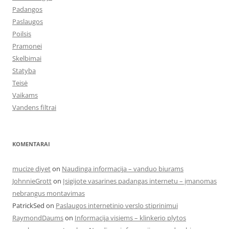
Padangos
Paslaugos
Poilsis
Pramonei
Skelbimai
Statyba
Teisė
Vaikams
Vandens filtrai
KOMENTARAI
mucize diyet
on
Naudinga informacija – vanduo biurams
JohnnieGrott
on
Įsigijote vasarines padangas internetu – įmanomas
nebrangus montavimas
PatrickSed
on
Paslaugos internetinio verslo stiprinimui
RaymondDaums
on
Informacija visiems – klinkerio plytos