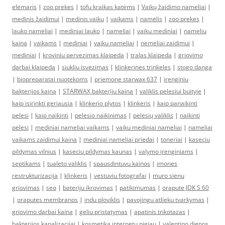
elemaris
|
zoo prekes
|
tofu kraikas katėms
|
Vaikų žaidimo nameliai
|
medinis žaidimui
|
medinis vaiku
|
vaikams
|
namelis
|
zoo prekes
|
lauko nameliai
|
mediniai lauko
|
nameliai
|
vaiku mediniai
|
nameliu
kaina
|
vaikams
|
mediniai
|
vaiku nameliai
|
nemeliai zaidimui
|
mediniai
|
kroviniu pervezimas klaipeda
|
tralas klaipeda
|
griovimo
darbai klaipeda
|
siukliu isvezimas
|
klinkerines trinkeles
|
stogo danga
|
biopreparatai nuotekoms
|
priemone starwax 637
|
irenginiu
bakterijos kaina
|
STARWAX bakteriju kaina
|
valiklis pelesiui buityje
|
kaip isirinkti geriausia
|
klinkerio plytos
|
klinkeris
|
kaip panaikinti
pelesi
|
kaip naikinti
|
pelesio naikinimas
|
pelesių valiklis
|
naikinti
pelesi
|
mediniai nameliai vaikams
|
vaiku mediniai nameliai
|
nameliai
vaikams zaidimui kaina
|
mediniai nameliai priedai
|
toneriai
|
kaseciu
pildymas vilnius
|
kaseciu pildymas kaunas
|
valymo įrenginiams
|
septikams
|
tualeto valiklis
|
spausdintuvu kainos
|
imones
restrukturizacija
|
klinkeris
|
vestuviu fotografai
|
muro sienu
griovimas
|
seo
|
bateriju ikrovimas
|
patikimumas
|
orapute JDK S 60
|
oraputes membranos
|
indu ploviklis
|
pavojingu atlieku tvarkymas
|
griovimo darbai kaina
|
geliu pristatymas
|
apatinis trikotazas
|
bakterijos kanalizacijai
|
kosmetika internetu pigiau
|
valentino dienos