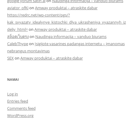
google yorum satın al
on
Naudinga informacija – vanduo biurams
aviator_ofKi
on
Amway produktai – atraskite dabar
https://redrc.net/wp-content/pgs/?
kak_svyazaty_idealynye_kistochki_dlya_ukrasheniya_vyazannyh_iz
deliy_html=
on
Amway produktai – atraskite dabar
สล็อตเว็บตรง
on
Naudinga informacija – vanduo biurams
CalebThype
on
Įsigijote vasarines padangas internetu – įmanomas
nebrangus montavimas
SEX
on
Amway produktai – atraskite dabar
NAMAI
Log in
Entries feed
Comments feed
WordPress.org