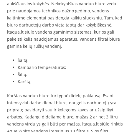
aukščiausios kokybės. Nekokybiškas vanduo biure veda
prie naudojamos technikos dažno gedimo, vandens
kaitinimo elementai pasidengia kalkių sluoksniu. Tam, kad
biuro darbuotojų darbo vieta taptų dar kokybiškesnė,
ltaqua.lt siūlo vandens gaminimo sistemas, kurios gali
pakeisti kelis naudojamus aparatus. Vandens filtrai biure
gamina kelių rūšių vandenį.
Šaltą;
Kambario temperatūros;
Šiltą;
Karštą;
Karštas vanduo biure turi ypač didelę paklausą. Esant
intensyviai darbo dienai biure, daugelis darbuotojų yra
pripratę pasidaryti sau ir kolegoms kavos ar užsiplikyti
arbatos. Kadangi dideliame biure, mažas 2 ar net 3 litrų
vandens virdulys gali būti per mažas, ltaqua.lt siūlo rinktis
Aqua White vandens įrenginius su filtrais. Šios filtrų