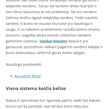
Sutiksite, kad dideli biurai sunaudoja nemažai geriamo ir
kokybiško vandens. Tačiau kai kuriems tenka išspręsti ir
tam tikrus klausimus ar net problemas. Ne visi vandens
šaltiniai leidžia išgauti kokybišką vandenį. Todėl naudoti
vandenį iš krano ne visuose biuruose yra naudinga ir
saugu. Ir su tokiomis problemomis susidūrusiems įmonių
biurams į pagalbą skuba įmonės siūlančios vandens
gaminimo sistemas.
Vanduo biurams
ltaqua.lt yra
geriausias sprendimas siekiant pagerinti vandens kokybę ir
biuro darbuotojus užtikrinti geras darbo sąlygas.
Naudinga pasidomėti:
Aquaphor filtrai
;
Viena sistema keičia kelias
ltaqua.lt specialistai turi ilgametę patirtį, todėl bet kokiam
biurui turi ką pasiūlyti, kad vanduo biure būtų kuo