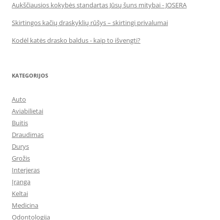
Aukščiausios kokybės standartas Jūsų šuns mitybai - JOSERA
Skirtingos kačių draskyklių rūšys – skirtingi privalumai
Kodėl katės drasko baldus - kaip to išvengti?
KATEGORIJOS
Auto
Aviabilietai
Buitis
Draudimas
Durys
Grožis
Interjeras
Įranga
Keltai
Medicina
Odontologija