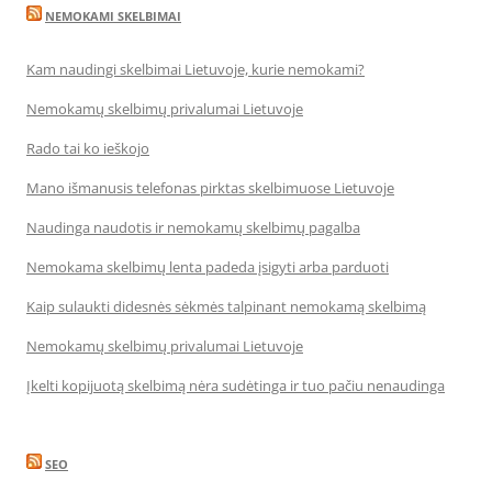
NEMOKAMI SKELBIMAI
Kam naudingi skelbimai Lietuvoje, kurie nemokami?
Nemokamų skelbimų privalumai Lietuvoje
Rado tai ko ieškojo
Mano išmanusis telefonas pirktas skelbimuose Lietuvoje
Naudinga naudotis ir nemokamų skelbimų pagalba
Nemokama skelbimų lenta padeda įsigyti arba parduoti
Kaip sulaukti didesnės sėkmės talpinant nemokamą skelbimą
Nemokamų skelbimų privalumai Lietuvoje
Įkelti kopijuotą skelbimą nėra sudėtinga ir tuo pačiu nenaudinga
SEO