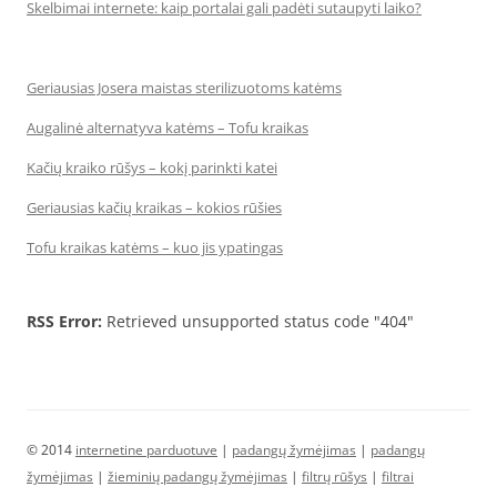
Skelbimai internete: kaip portalai gali padėti sutaupyti laiko?
Geriausias Josera maistas sterilizuotoms katėms
Augalinė alternatyva katėms – Tofu kraikas
Kačių kraiko rūšys – kokį parinkti katei
Geriausias kačių kraikas – kokios rūšies
Tofu kraikas katėms – kuo jis ypatingas
RSS Error:
Retrieved unsupported status code "404"
© 2014
internetine parduotuve
|
padangų žymėjimas
|
padangų
žymėjimas
|
žieminių padangų žymėjimas
|
filtrų rūšys
|
filtrai