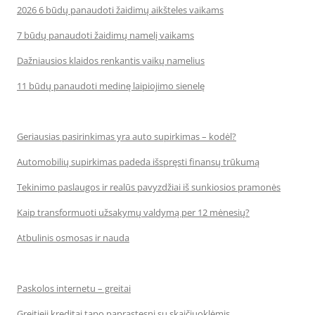
2026 6 būdų panaudoti žaidimų aikšteles vaikams
7 būdų panaudoti žaidimų namelį vaikams
Dažniausios klaidos renkantis vaikų namelius
11 būdų panaudoti medinę laipiojimo sienelę
Geriausias pasirinkimas yra auto supirkimas – kodėl?
Automobilių supirkimas padeda išspręsti finansų trūkumą
Tekinimo paslaugos ir realūs pavyzdžiai iš sunkiosios pramonės
Kaip transformuoti užsakymų valdymą per 12 mėnesių?
Atbulinis osmosas ir nauda
Paskolos internetu – greitai
Greitieji kreditai tapo paprastesni su skaičiuoklėmis