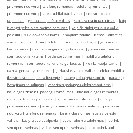
priemone nuo voru
|
telefonų remontas
|
telefonų remontas
|
priemonė nuo vorų
|
lauko kubilai pardavimui
|
seo straipsniu
talpinimas
|
geriausias pelėsio valiklis
|
seo straipsniu talpinimas
|
kaip
isvengti pelesio atsiradimo namuose
|
kaip išsirinkti geriausią valiklį
pelėsiui
|
puiki dovana vaikams
|
smagiam žaidimui kieme
|
aikštelės
vaikų laiko praleidimui
|
telefonų remontas naudingas
|
geriausias
kaciu kraikas
|
dazniausiai gendantys telefonai
|
geriausias maistas
sterilizuotoms katėms
|
padangų žymėjimas
|
mobiliųjų telefonų
remontas
|
sterilizuotoms katėms geriausias
|
kiek kainuoja kubilai
|
dažnai gendantys telefonai
|
geriausias vonios valiklis
|
elektromobiliu
ikrovimo stoteliu pletra lietuvoje
|
lietuvoje daugeja stoteliu
|
padangų
žymėjimas reikalingas
|
vasarinės padangos elektromobiliams
|
naudingas žieminių padangų žymėjimas
|
kuo naudingas remontas
|
mobiliųjų telefonų remontas
|
geriausias valiklis peliui
|
efektyvi
priemone nuo voru
|
efektyviai veikiantis pelėsio valiklis
|
priemonė
nuo vorų
|
telefonų remontas
|
josera classic
|
geriausias pelesio
valiklis
|
kas yra seo straipsniai
|
seo straipsniu talpinimas
|
isorinis
seo optimizavimas
|
vidinis seo optimizavimas
|
kaip optimizuoti