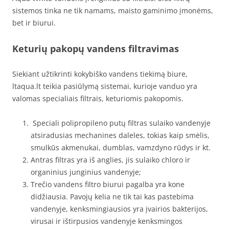
sistemos tinka ne tik namams, maisto gaminimo įmonėms,
bet ir biurui.
Keturių pakopų vandens filtravimas
Siekiant užtikrinti kokybiško vandens tiekimą biure,
ltaqua.lt teikia pasiūlymą sistemai, kurioje vanduo yra
valomas specialiais filtrais, keturiomis pakopomis.
Speciali polipropileno putų filtras sulaiko vandenyje
atsiradusias mechanines daleles, tokias kaip smėlis,
smulkūs akmenukai, dumblas, vamzdyno rūdys ir kt.
Antras filtras yra iš anglies, jis sulaiko chloro ir
organinius junginius vandenyje;
Trečio vandens filtro biurui pagalba yra kone
didžiausia. Pavojų kelia ne tik tai kas pastebima
vandenyje, kenksmingiausios yra įvairios bakterijos,
virusai ir ištirpusios vandenyje kenksmingos