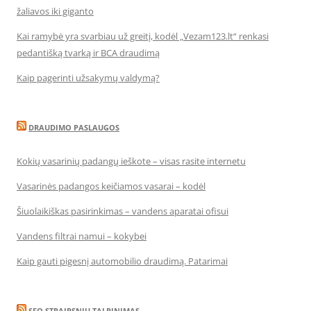
žaliavos iki giganto
Kai ramybė yra svarbiau už greitį, kodėl „Vezam123.lt“ renkasi
pedantišką tvarką ir BCA draudimą
Kaip pagerinti užsakymų valdymą?
DRAUDIMO PASLAUGOS
Kokių vasarinių padangų ieškote – visas rasite internetu
Vasarinės padangos keičiamos vasarai – kodėl
Šiuolaikiškas pasirinkimas – vandens aparatai ofisui
Vandens filtrai namui – kokybei
Kaip gauti pigesnį automobilio draudimą. Patarimai
SEO STRAIPSNIU TALPINIMAS