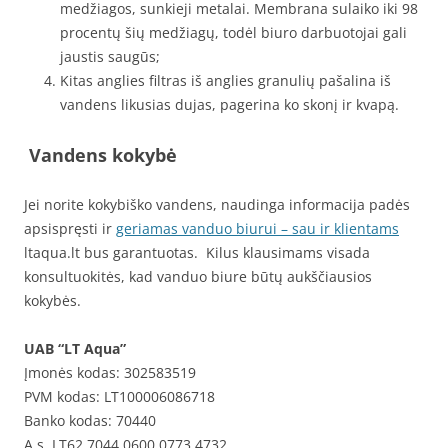
medžiagos, sunkieji metalai. Membrana sulaiko iki 98
procentų šių medžiagų, todėl biuro darbuotojai gali
jaustis saugūs;
Kitas anglies filtras iš anglies granulių pašalina iš
vandens likusias dujas, pagerina ko skonį ir kvapą.
Vandens kokybė
Jei norite kokybiško vandens, naudinga informacija padės
apsispręsti ir
geriamas vanduo biurui – sau ir klientams
ltaqua.lt bus garantuotas. Kilus klausimams visada
konsultuokitės, kad vanduo biure būtų aukščiausios
kokybės.
UAB “LT Aqua”
Įmonės kodas: 302583519
PVM kodas: LT100006086718
Banko kodas: 70440
A.s. LT62 7044 0600 0773 4732