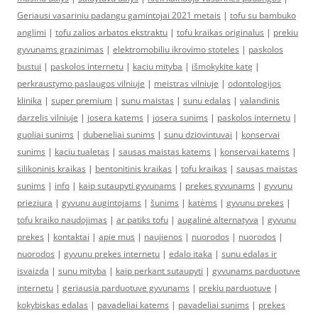
Geriausi vasariniu padangu gamintojai 2021 metais
|
tofu su bambuko
anglimi
|
tofu zalios arbatos ekstraktu
|
tofu kraikas originalus
|
prekiu
gyvunams grazinimas
|
elektromobiliu ikrovimo stoteles
|
paskolos
bustui
|
paskolos internetu
|
kaciu mityba
|
išmokykite katę
|
perkraustymo paslaugos vilniuje
|
meistras vilniuje
|
odontologijos
klinika
|
super premium
|
sunu maistas
|
sunu edalas
|
valandinis
darzelis vilniuje
|
josera katems
|
josera sunims
|
paskolos internetu
|
guoliai sunims
|
dubeneliai sunims
|
sunu dziovintuvai
|
konservai
sunims
|
kaciu tualetas
|
sausas maistas katems
|
konservai katems
|
silikoninis kraikas
|
bentonitinis kraikas
|
tofu kraikas
|
sausas maistas
sunims
|
info
|
kaip sutaupyti gyvunams
|
prekes gyvunams
|
gyvunu
prieziura
|
gyvunu augintojams
|
šunims
|
katėms
|
gyvunu prekes
|
tofu kraiko naudojimas
|
ar patiks tofu
|
augalinė alternatyva
|
gyvunu
prekes
|
kontaktai
|
apie mus
|
naujienos
|
nuorodos
|
nuorodos
|
nuorodos
|
gyvunu prekes internetu
|
edalo itaka
|
sunu edalas ir
isvaizda
|
sunu mityba
|
kaip perkant sutaupyti
|
gyvunams parduotuve
internetu
|
geriausia parduotuve gyvunams
|
prekiu parduotuve
|
kokybiskas edalas
|
pavadeliai katems
|
pavadeliai sunims
|
prekes