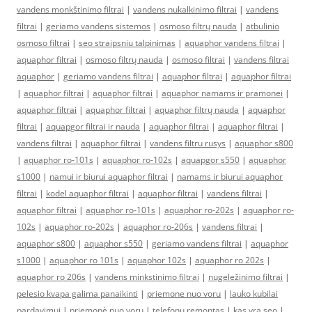
vandens monkštinimo filtrai
|
vandens nukalkinimo filtrai
|
vandens
filtrai
|
geriamo vandens sistemos
|
osmoso filtrų nauda
|
atbulinio
osmoso filtrai
|
seo straipsniu talpinimas
|
aquaphor vandens filtrai
|
aquaphor filtrai
|
osmoso filtrų nauda
|
osmoso filtrai
|
vandens filtrai
aquaphor
|
geriamo vandens filtrai
|
aquaphor filtrai
|
aquaphor filtrai
|
aquaphor filtrai
|
aquaphor filtrai
|
aquaphor namams ir pramonei
|
aquaphor filtrai
|
aquaphor filtrai
|
aquaphor filtrų nauda
|
aquaphor
filtrai
|
aquapgor filtrai ir nauda
|
aquaphor filtrai
|
aquaphor filtrai
|
vandens filtrai
|
aquaphor filtrai
|
vandens filtru rusys
|
aquaphor s800
|
aquaphor ro-101s
|
aquaphor ro-102s
|
aquapgor s550
|
aquaphor
s1000
|
namui ir biurui aquaphor filtrai
|
namams ir biurui aquaphor
filtrai
|
kodel aquaphor filtrai
|
aquaphor filtrai
|
vandens filtrai
|
aquaphor filtrai
|
aquaphor ro-101s
|
aquaphor ro-202s
|
aquaphor ro-
102s
|
aquaphor ro-202s
|
aquaphor ro-206s
|
vandens filtrai
|
aquaphor s800
|
aquaphor s550
|
geriamo vandens filtrai
|
aquaphor
s1000
|
aquaphor ro 101s
|
aquaphor 102s
|
aquaphor ro 202s
|
aquaphor ro 206s
|
vandens minkstinimo filtrai
|
nugeležinimo filtrai
|
pelesio kvapa galima panaikinti
|
priemone nuo voru
|
lauko kubilai
pardavimui
|
priemonė nuo vorų
|
telefonų remontas
|
kas yra seo
|