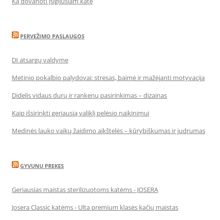
Ką dovanoti įsigijusiam katę
PERVEŽIMO PASLAUGOS
DI atsargų valdyme
Metinio pokalbio palydovai: stresas, baimė ir mažėjanti motyvacija
Didelis vidaus durų ir rankenų pasirinkimas – dizainas
Kaip išsirinkti geriausią valiklį pelėsio naikinimui
Medinės lauko vaikų žaidimo aikštelės – kūrybiškumas ir judrumas
GYVUNU PREKES
Geriausias maistas sterilizuotoms katėms - JOSERA
Josera Classic katėms - Ulta premium klasės kačių maistas