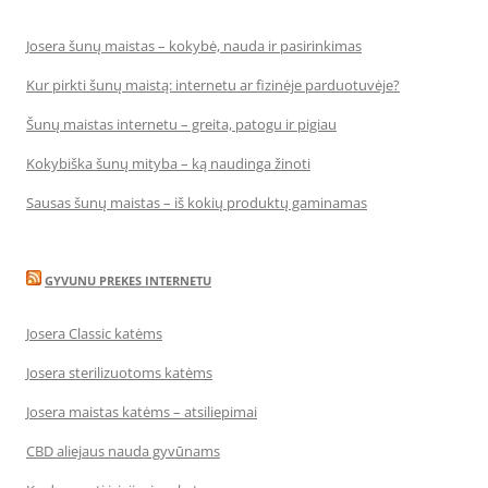
Josera šunų maistas – kokybė, nauda ir pasirinkimas
Kur pirkti šunų maistą: internetu ar fizinėje parduotuvėje?
Šunų maistas internetu – greita, patogu ir pigiau
Kokybiška šunų mityba – ką naudinga žinoti
Sausas šunų maistas – iš kokių produktų gaminamas
GYVUNU PREKES INTERNETU
Josera Classic katėms
Josera sterilizuotoms katėms
Josera maistas katėms – atsiliepimai
CBD aliejaus nauda gyvūnams