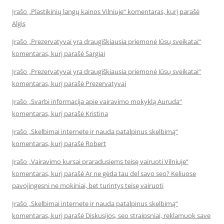
Įrašo „Plastikinių langų kainos Vilniuje“ komentaras, kurį parašė
Algis
Įrašo „Prezervatyvai yra draugiškiausia priemonė Jūsų sveikatai“
komentaras, kurį parašė Sargiai
Įrašo „Prezervatyvai yra draugiškiausia priemonė Jūsų sveikatai“
komentaras, kurį parašė Prezervatyvai
Įrašo „Svarbi informacija apie vairavimo mokyklą Auruda“
komentaras, kurį parašė Kristina
Įrašo „Skelbimai internete ir nauda patalpinus skelbimą“
komentaras, kurį parašė Robert
Įrašo „Vairavimo kursai praradusiems teisę vairuoti Vilniuje“
komentaras, kurį parašė Ar ne gėda tau del savo seo? Keliuose
pavojingesni ne mokiniai, bet turintys teisę vairuoti
Įrašo „Skelbimai internete ir nauda patalpinus skelbimą“
komentaras, kurį parašė Diskusijos, seo straipsniai, reklamuok save