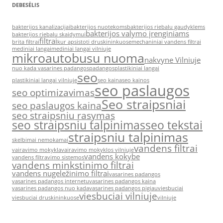
DEBESĖLIS
bakterijos kanalizacijai
bakterijos nuotekoms
bakterijos riebalu gaudyklems
bakterijos valymo įrenginiams
bakterijos riebalu skaidymui
filtrai
brita filtrai
kur apsistoti druskininkuose
mechaniniai vandens filtrai
mediniai langai
mediniai langai vilniuje
mikroautobusu nuoma
nakvyne Vilniuje
nuo kada vasarines padangos
padangos
plastikiniai langai
seo
plastikiniai langai vilniuje
seo kaina
seo kainos
seo paslaugos
seo optimizavimas
Seo straipsniai
seo paslaugos kaina
seo straipsniu rasymas
seo straipsniu talpinimas
seo tekstai
straipsniu talpinimas
skelbimai nemokamai
vandens filtrai
vairavimo mokykla
vairavimo mokyklos vilniuje
vandens kokybe
vandens filtravimo sistemos
vandens minkstinimo filtrai
vandens nugeležinimo filtrai
vasarines padangos
vasarines padangos internetu
vasarines padangos kaina
vasarines padangos nuo kada
vasarines padangos pigiau
viesbuciai
viesbuciai vilniuje
viesbuciai druskininkuose
vilniuje