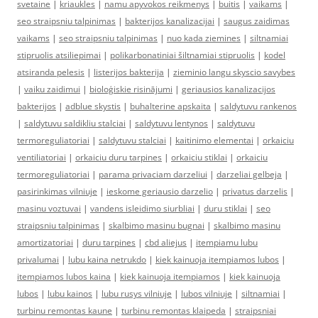
svetaine
|
kriaukles
|
namu apyvokos reikmenys
|
buitis
|
vaikams
|
seo straipsniu talpinimas
|
bakterijos kanalizacijai
|
saugus zaidimas
vaikams
|
seo straipsniu talpinimas
|
nuo kada ziemines
|
siltnamiai
stipruolis atsiliepimai
|
polikarbonatiniai šiltnamiai stipruolis
|
kodel
atsiranda pelesis
|
listerijos bakterija
|
zieminio langu skyscio savybes
|
vaiku zaidimui
|
bioloģiskie risinājumi
|
geriausios kanalizacijos
bakterijos
|
adblue skystis
|
buhalterine apskaita
|
saldytuvu rankenos
|
saldytuvu saldikliu stalciai
|
saldytuvu lentynos
|
saldytuvu
termoreguliatoriai
|
saldytuvu stalciai
|
kaitinimo elementai
|
orkaiciu
ventiliatoriai
|
orkaiciu duru tarpines
|
orkaiciu stiklai
|
orkaiciu
termoreguliatoriai
|
parama privaciam darzeliui
|
darzeliai gelbeja
|
pasirinkimas vilniuje
|
ieskome geriausio darzelio
|
privatus darzelis
|
masinu voztuvai
|
vandens isleidimo siurbliai
|
duru stiklai
|
seo
straipsniu talpinimas
|
skalbimo masinu bugnai
|
skalbimo masinu
amortizatoriai
|
duru tarpines
|
cbd aliejus
|
itempiamu lubu
privalumai
|
lubu kaina netrukdo
|
kiek kainuoja itempiamos lubos
|
itempiamos lubos kaina
|
kiek kainuoja itempiamos
|
kiek kainuoja
lubos
|
lubu kainos
|
lubu rusys vilniuje
|
lubos vilniuje
|
siltnamiai
|
turbinu remontas kaune
|
turbinu remontas klaipeda
|
straipsniai