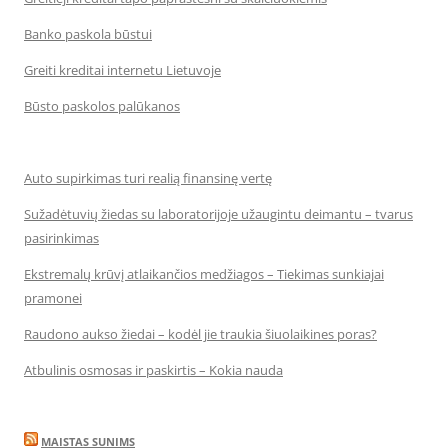
Banko paskola būstui
Greiti kreditai internetu Lietuvoje
Būsto paskolos palūkanos
Auto supirkimas turi realią finansinę vertę
Sužadėtuvių žiedas su laboratorijoje užaugintu deimantu – tvarus
pasirinkimas
Ekstremalų krūvį atlaikančios medžiagos – Tiekimas sunkiajai
pramonei
Raudono aukso žiedai – kodėl jie traukia šiuolaikines poras?
Atbulinis osmosas ir paskirtis – Kokia nauda
MAISTAS SUNIMS