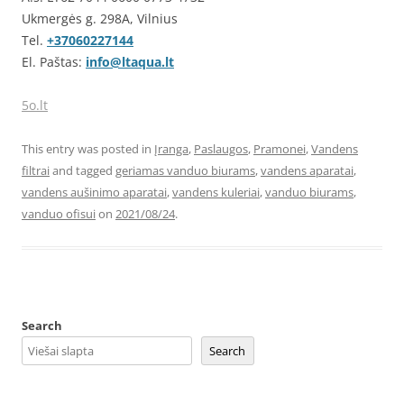
Ukmergės g. 298A, Vilnius
Tel.
+37060227144
El. Paštas:
info@ltaqua.lt
5o.lt
This entry was posted in
Įranga
,
Paslaugos
,
Pramonei
,
Vandens
filtrai
and tagged
geriamas vanduo biurams
,
vandens aparatai
,
vandens aušinimo aparatai
,
vandens kuleriai
,
vanduo biurams
,
vanduo ofisui
on
2021/08/24
.
Search
Search