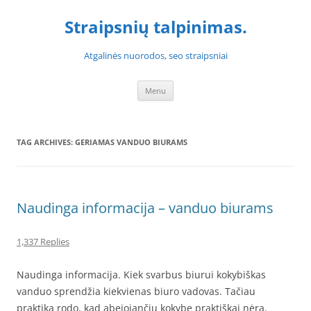
Skip
to
Straipsnių talpinimas.
content
Atgalinės nuorodos, seo straipsniai
Menu
TAG ARCHIVES:
GERIAMAS VANDUO BIURAMS
Naudinga informacija – vanduo biurams
1,337 Replies
Naudinga informacija. Kiek svarbus biurui kokybiškas
vanduo sprendžia kiekvienas biuro vadovas. Tačiau
praktika rodo, kad abejojančių kokybe praktiškai nėra.