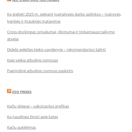
Ką stebėti 2025 m. siekiant įvairialypės darbo aplinkos – Įvairovės,
lygybės ir įtraukties matavimai
Cross-dockingas: privalumai, ribotumai ir tinkamiausi taikymo
atvejai
Didelis geležies kiekis vandenyje – rekomendacijos šalinti
Kaip veikia atbulinis osmosas
Pagrindinė atbulinio osmoso paskirtis
ZOO PREKES
Kačių skiepai – vakcinacijos grafikas
Ką naudinga žinoti apie kates
Kačių auklėjimas