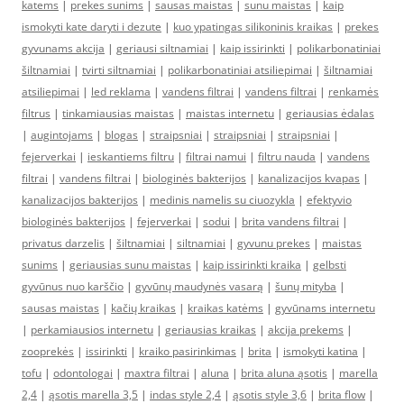
katems
|
prekes sunims
|
sausas maistas
|
sunu maistas
|
kaip
ismokyti kate daryti i dezute
|
kuo ypatingas silikoninis kraikas
|
prekes
gyvunams akcija
|
geriausi siltnamiai
|
kaip issirinkti
|
polikarbonatiniai
šiltnamiai
|
tvirti siltnamiai
|
polikarbonatiniai atsiliepimai
|
šiltnamiai
atsiliepimai
|
led reklama
|
vandens filtrai
|
vandens filtrai
|
renkamės
filtrus
|
tinkamiausias maistas
|
maistas internetu
|
geriausias ėdalas
|
augintojams
|
blogas
|
straipsniai
|
straipsniai
|
straipsniai
|
fejerverkai
|
ieskantiems filtru
|
filtrai namui
|
filtru nauda
|
vandens
filtrai
|
vandens filtrai
|
biologinės bakterijos
|
kanalizacijos kvapas
|
kanalizacijos bakterijos
|
medinis namelis su ciuozykla
|
efektyvio
biologinės bakterijos
|
fejerverkai
|
sodui
|
brita vandens filtrai
|
privatus darzelis
|
šiltnamiai
|
siltnamiai
|
gyvunu prekes
|
maistas
sunims
|
geriausias sunu maistas
|
kaip issirinkti kraika
|
gelbsti
gyvūnus nuo karščio
|
gyvūnų maudynės vasarą
|
šunų mityba
|
sausas maistas
|
kačių kraikas
|
kraikas katėms
|
gyvūnams internetu
|
perkamiausios internetu
|
geriausias kraikas
|
akcija prekems
|
zooprekės
|
issirinkti
|
kraiko pasirinkimas
|
brita
|
ismokyti katina
|
tofu
|
odontologai
|
maxtra filtrai
|
aluna
|
brita aluna ąsotis
|
marella
2,4
|
ąsotis marella 3,5
|
indas style 2,4
|
ąsotis style 3,6
|
brita flow
|