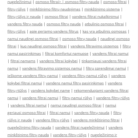
nugeležinimui
|
osmoso filtrai> |
osmoso filtrų nauda
|
osmoso filtrai
|
filtrų rūšys
|
minkštinimo filtrų naudojimas
|
minkštinimo sistema
|
filtrų rūšys ir nauda
|
osmoso filtrai
|
vandens filtrai nukalkinimui
|
vandens filtrų nauda
|
osmoso filtrų nauda
|
atbulinio osmoso filtrai
|
filtrų rūšys
|
apie geriamo vandens filtrus
|
kas yra atbulinis osmosas
|
namui naudingi osmoso filtrai
|
osmoso filtrų nauda
|
naudingi osmoso
filtrai
|
kuo naudingi osmoso filtrai
|
vandens filtravimo sistemos
|
filtrų
namui pasirinkimas
|
filtrai komfortui namuose
|
vandens filtrai namui
|
filtrai namams
|
vandens filtrai kokybei
|
tinkamiausi vandens filtrai
namui
|
vandens filtravimo sistemos namui
|
filtrų sprendimai namui
|
ieškome vandens filtrų namui
|
vandens filtrų namui rūšys
|
vandens
kokybei filtrai namui
|
vandens namui filtrų pasirinkimas
|
vandens
filtrų rtūšys
|
vandens kokybei name
|
rekomenduojami vandens filtrai
namui
|
vandens filtrai namui
|
filtrų namui rūšys
|
vandens filtrų rūšys
|
vandens filtrai namui
|
namui naudingi osmoso filtrai
|
namui
geriausi osmoso filtrai
|
filtrai namui
|
vandens filtrų nauda
|
filtrų
rūšys ir nauda
|
vandens filtrų rūšys
|
vandens minkštinimo filtrai
|
nugeležinimo filtrų nauda
|
vandens filtrai nugeležinimui
|
vandens
minkštinimo filtrų nauda
|
vandens filtrų rūšys
|
nugeležinimo ir