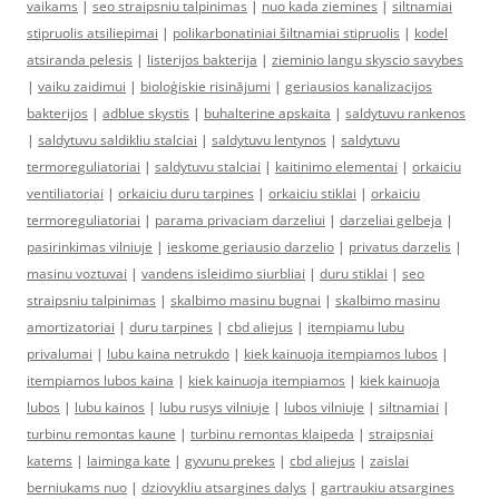
vaikams
|
seo straipsniu talpinimas
|
nuo kada ziemines
|
siltnamiai
stipruolis atsiliepimai
|
polikarbonatiniai šiltnamiai stipruolis
|
kodel
atsiranda pelesis
|
listerijos bakterija
|
zieminio langu skyscio savybes
|
vaiku zaidimui
|
bioloģiskie risinājumi
|
geriausios kanalizacijos
bakterijos
|
adblue skystis
|
buhalterine apskaita
|
saldytuvu rankenos
|
saldytuvu saldikliu stalciai
|
saldytuvu lentynos
|
saldytuvu
termoreguliatoriai
|
saldytuvu stalciai
|
kaitinimo elementai
|
orkaiciu
ventiliatoriai
|
orkaiciu duru tarpines
|
orkaiciu stiklai
|
orkaiciu
termoreguliatoriai
|
parama privaciam darzeliui
|
darzeliai gelbeja
|
pasirinkimas vilniuje
|
ieskome geriausio darzelio
|
privatus darzelis
|
masinu voztuvai
|
vandens isleidimo siurbliai
|
duru stiklai
|
seo
straipsniu talpinimas
|
skalbimo masinu bugnai
|
skalbimo masinu
amortizatoriai
|
duru tarpines
|
cbd aliejus
|
itempiamu lubu
privalumai
|
lubu kaina netrukdo
|
kiek kainuoja itempiamos lubos
|
itempiamos lubos kaina
|
kiek kainuoja itempiamos
|
kiek kainuoja
lubos
|
lubu kainos
|
lubu rusys vilniuje
|
lubos vilniuje
|
siltnamiai
|
turbinu remontas kaune
|
turbinu remontas klaipeda
|
straipsniai
katems
|
laiminga kate
|
gyvunu prekes
|
cbd aliejus
|
zaislai
berniukams nuo
|
dziovykliu atsargines dalys
|
gartraukiu atsargines