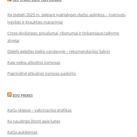
Ką stebėti 2025 m. siekiant įvairialypės darbo aplinkos – Įvairovės,
lygybės ir įtraukties matavimai
Cross-dockingas: privalumai, ribotumai ir tinkamiausi taikymo
atvejai
Didelis geležies kiekis vandenyje – rekomendacijos šalinti
Kaip veikia atbulinis osmosas
Pagrindinė atbulinio osmoso paskirtis
ZOO PREKES
Kačių skiepai – vakcinacijos grafikas
Ką naudinga žinoti apie kates
Kačių auklėjimas