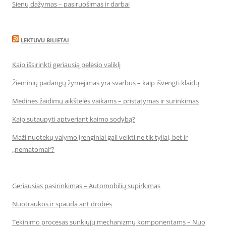
Sienų dažymas – pasiruošimas ir darbai
LEKTUVU BILIETAI
Kaip išsirinkti geriausią pelėsio valiklį
Žieminių padangų žymėjimas yra svarbus – kaip išvengti klaidų
Medinės žaidimų aikštelės vaikams – pristatymas ir surinkimas
Kaip sutaupyti aptveriant kaimo sodybą?
Maži nuotekų valymo įrenginiai gali veikti ne tik tyliai, bet ir
„nematomai‘‘?
Geriausias pasirinkimas – Automobilių supirkimas
Nuotraukos ir spauda ant drobės
Tekinimo procesas sunkiųjų mechanizmų komponentams – Nuo