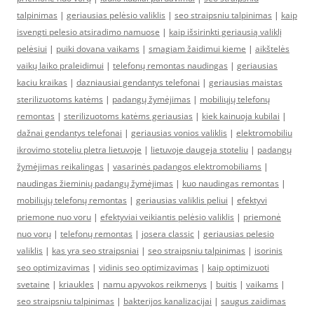
talpinimas
|
geriausias pelėsio valiklis
|
seo straipsniu talpinimas
|
kaip
isvengti pelesio atsiradimo namuose
|
kaip išsirinkti geriausią valiklį
pelėsiui
|
puiki dovana vaikams
|
smagiam žaidimui kieme
|
aikštelės
vaikų laiko praleidimui
|
telefonų remontas naudingas
|
geriausias
kaciu kraikas
|
dazniausiai gendantys telefonai
|
geriausias maistas
sterilizuotoms katėms
|
padangų žymėjimas
|
mobiliųjų telefonų
remontas
|
sterilizuotoms katėms geriausias
|
kiek kainuoja kubilai
|
dažnai gendantys telefonai
|
geriausias vonios valiklis
|
elektromobiliu
ikrovimo stoteliu pletra lietuvoje
|
lietuvoje daugeja stoteliu
|
padangų
žymėjimas reikalingas
|
vasarinės padangos elektromobiliams
|
naudingas žieminių padangų žymėjimas
|
kuo naudingas remontas
|
mobiliųjų telefonų remontas
|
geriausias valiklis peliui
|
efektyvi
priemone nuo voru
|
efektyviai veikiantis pelėsio valiklis
|
priemonė
nuo vorų
|
telefonų remontas
|
josera classic
|
geriausias pelesio
valiklis
|
kas yra seo straipsniai
|
seo straipsniu talpinimas
|
isorinis
seo optimizavimas
|
vidinis seo optimizavimas
|
kaip optimizuoti
svetaine
|
kriaukles
|
namu apyvokos reikmenys
|
buitis
|
vaikams
|
seo straipsniu talpinimas
|
bakterijos kanalizacijai
|
saugus zaidimas