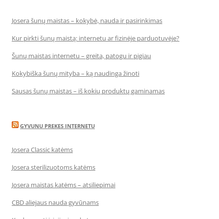
Josera šunų maistas – kokybė, nauda ir pasirinkimas
Kur pirkti šunų maistą: internetu ar fizinėje parduotuvėje?
Šunų maistas internetu – greita, patogu ir pigiau
Kokybiška šunų mityba – ką naudinga žinoti
Sausas šunų maistas – iš kokių produktų gaminamas
GYVUNU PREKES INTERNETU
Josera Classic katėms
Josera sterilizuotoms katėms
Josera maistas katėms – atsiliepimai
CBD aliejaus nauda gyvūnams