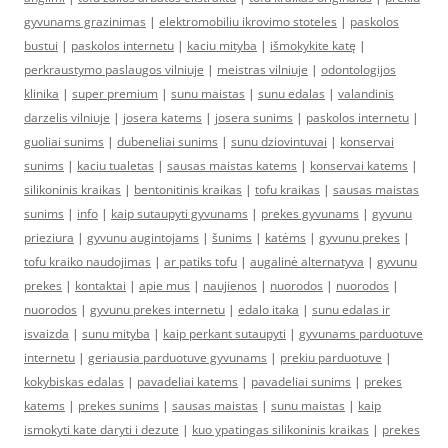
gyvunams grazinimas
|
elektromobiliu ikrovimo stoteles
|
paskolos
bustui
|
paskolos internetu
|
kaciu mityba
|
išmokykite katę
|
perkraustymo paslaugos vilniuje
|
meistras vilniuje
|
odontologijos
klinika
|
super premium
|
sunu maistas
|
sunu edalas
|
valandinis
darzelis vilniuje
|
josera katems
|
josera sunims
|
paskolos internetu
|
guoliai sunims
|
dubeneliai sunims
|
sunu dziovintuvai
|
konservai
sunims
|
kaciu tualetas
|
sausas maistas katems
|
konservai katems
|
silikoninis kraikas
|
bentonitinis kraikas
|
tofu kraikas
|
sausas maistas
sunims
|
info
|
kaip sutaupyti gyvunams
|
prekes gyvunams
|
gyvunu
prieziura
|
gyvunu augintojams
|
šunims
|
katėms
|
gyvunu prekes
|
tofu kraiko naudojimas
|
ar patiks tofu
|
augalinė alternatyva
|
gyvunu
prekes
|
kontaktai
|
apie mus
|
naujienos
|
nuorodos
|
nuorodos
|
nuorodos
|
gyvunu prekes internetu
|
edalo itaka
|
sunu edalas ir
isvaizda
|
sunu mityba
|
kaip perkant sutaupyti
|
gyvunams parduotuve
internetu
|
geriausia parduotuve gyvunams
|
prekiu parduotuve
|
kokybiskas edalas
|
pavadeliai katems
|
pavadeliai sunims
|
prekes
katems
|
prekes sunims
|
sausas maistas
|
sunu maistas
|
kaip
ismokyti kate daryti i dezute
|
kuo ypatingas silikoninis kraikas
|
prekes