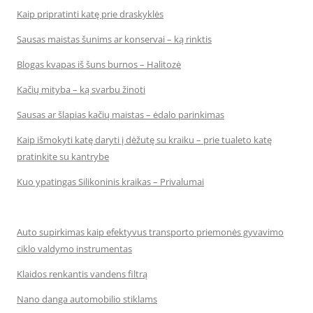
Kaip pripratinti katę prie draskyklės
Sausas maistas šunims ar konservai – ką rinktis
Blogas kvapas iš šuns burnos – Halitozė
Kačių mityba – ką svarbu žinoti
Sausas ar šlapias kačių maistas – ėdalo parinkimas
Kaip išmokyti katę daryti į dėžutę su kraiku – prie tualeto katę
pratinkite su kantrybe
Kuo ypatingas Silikoninis kraikas – Privalumai
Auto supirkimas kaip efektyvus transporto priemonės gyvavimo
ciklo valdymo instrumentas
Klaidos renkantis vandens filtrą
Nano danga automobilio stiklams