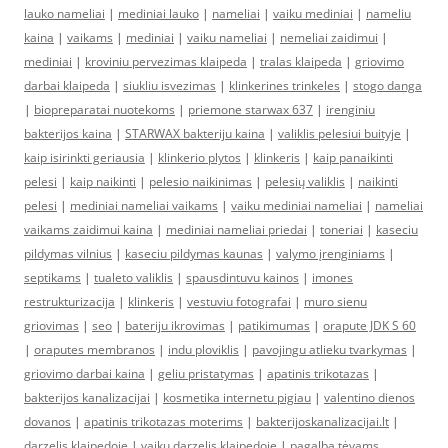
lauko nameliai
|
mediniai lauko
|
nameliai
|
vaiku mediniai
|
nameliu
kaina
|
vaikams
|
mediniai
|
vaiku nameliai
|
nemeliai zaidimui
|
mediniai
|
kroviniu pervezimas klaipeda
|
tralas klaipeda
|
griovimo
darbai klaipeda
|
siukliu isvezimas
|
klinkerines trinkeles
|
stogo danga
|
biopreparatai nuotekoms
|
priemone starwax 637
|
irenginiu
bakterijos kaina
|
STARWAX bakteriju kaina
|
valiklis pelesiui buityje
|
kaip isirinkti geriausia
|
klinkerio plytos
|
klinkeris
|
kaip panaikinti
pelesi
|
kaip naikinti
|
pelesio naikinimas
|
pelesių valiklis
|
naikinti
pelesi
|
mediniai nameliai vaikams
|
vaiku mediniai nameliai
|
nameliai
vaikams zaidimui kaina
|
mediniai nameliai priedai
|
toneriai
|
kaseciu
pildymas vilnius
|
kaseciu pildymas kaunas
|
valymo įrenginiams
|
septikams
|
tualeto valiklis
|
spausdintuvu kainos
|
imones
restrukturizacija
|
klinkeris
|
vestuviu fotografai
|
muro sienu
griovimas
|
seo
|
bateriju ikrovimas
|
patikimumas
|
orapute JDK S 60
|
oraputes membranos
|
indu ploviklis
|
pavojingu atlieku tvarkymas
|
griovimo darbai kaina
|
geliu pristatymas
|
apatinis trikotazas
|
bakterijos kanalizacijai
|
kosmetika internetu pigiau
|
valentino dienos
dovanos
|
apatinis trikotazas moterims
|
bakterijoskanalizacijai.lt
|
darzelis klaipedoje
|
vaiku darzelis klaipedoje
|
pagalba tėvams