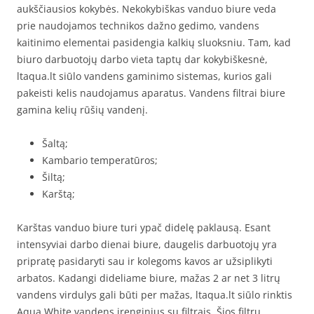
aukščiausios kokybės. Nekokybiškas vanduo biure veda
prie naudojamos technikos dažno gedimo, vandens
kaitinimo elementai pasidengia kalkių sluoksniu. Tam, kad
biuro darbuotojų darbo vieta taptų dar kokybiškesnė,
ltaqua.lt siūlo vandens gaminimo sistemas, kurios gali
pakeisti kelis naudojamus aparatus. Vandens filtrai biure
gamina kelių rūšių vandenį.
Šaltą;
Kambario temperatūros;
Šiltą;
Karštą;
Karštas vanduo biure turi ypač didelę paklausą. Esant
intensyviai darbo dienai biure, daugelis darbuotojų yra
pripratę pasidaryti sau ir kolegoms kavos ar užsiplikyti
arbatos. Kadangi dideliame biure, mažas 2 ar net 3 litrų
vandens virdulys gali būti per mažas, ltaqua.lt siūlo rinktis
Aqua White vandens įrenginius su filtrais. Šios filtrų