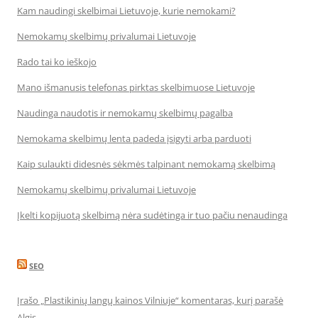
Kam naudingi skelbimai Lietuvoje, kurie nemokami?
Nemokamų skelbimų privalumai Lietuvoje
Rado tai ko ieškojo
Mano išmanusis telefonas pirktas skelbimuose Lietuvoje
Naudinga naudotis ir nemokamų skelbimų pagalba
Nemokama skelbimų lenta padeda įsigyti arba parduoti
Kaip sulaukti didesnės sėkmės talpinant nemokamą skelbimą
Nemokamų skelbimų privalumai Lietuvoje
Įkelti kopijuotą skelbimą nėra sudėtinga ir tuo pačiu nenaudinga
SEO
Įrašo „Plastikinių langų kainos Vilniuje“ komentaras, kurį parašė
Algis