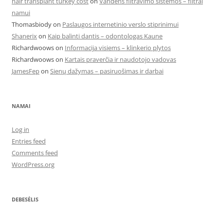
hair transplant turkey cost
on
Vandens filtravimo sistemos – filtrai
namui
Thomasbiody
on
Paslaugos internetinio verslo stiprinimui
Shanerix
on
Kaip balinti dantis – odontologas Kaune
Richardwoows
on
Informacija visiems – klinkerio plytos
Richardwoows
on
Kartais praverčia ir naudotojo vadovas
JamesFep
on
Sienų dažymas – pasiruošimas ir darbai
NAMAI
Log in
Entries feed
Comments feed
WordPress.org
DEBESĖLIS