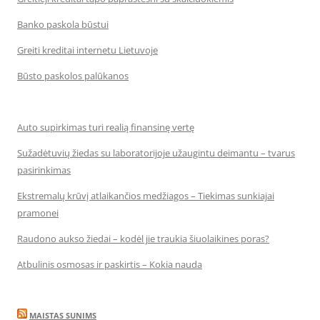
Banko paskola būstui
Greiti kreditai internetu Lietuvoje
Būsto paskolos palūkanos
Auto supirkimas turi realią finansinę vertę
Sužadėtuvių žiedas su laboratorijoje užaugintu deimantu – tvarus
pasirinkimas
Ekstremalų krūvį atlaikančios medžiagos – Tiekimas sunkiajai
pramonei
Raudono aukso žiedai – kodėl jie traukia šiuolaikines poras?
Atbulinis osmosas ir paskirtis – Kokia nauda
MAISTAS SUNIMS