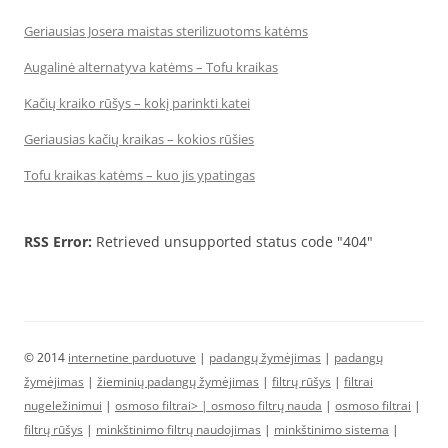
Geriausias Josera maistas sterilizuotoms katėms
Augalinė alternatyva katėms – Tofu kraikas
Kačių kraiko rūšys – kokį parinkti katei
Geriausias kačių kraikas – kokios rūšies
Tofu kraikas katėms – kuo jis ypatingas
RSS Error:
Retrieved unsupported status code "404"
© 2014
internetine parduotuve
|
padangų žymėjimas
|
padangų
žymėjimas
|
žieminių padangų žymėjimas
|
filtrų rūšys
|
filtrai
nugeležinimui
|
osmoso filtrai> |
osmoso filtrų nauda
|
osmoso filtrai
|
filtrų rūšys
|
minkštinimo filtrų naudojimas
|
minkštinimo sistema
|