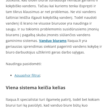
Sutiksite, kad dideli biurai sunaudoja nemažai geriamo ir
kokybiško vandens. Tačiau kai kuriems tenka išspręsti ir
tam tikrus klausimus ar net problemas. Ne visi vandens
šaltiniai leidžia išgauti kokybišką vandenį. Todėl naudoti
vandenį iš krano ne visuose biuruose yra naudinga ir
saugu. Ir su tokiomis problemomis susidūrusiems įmonių
biurams į pagalbą skuba įmonės siūlančios vandens
gaminimo sistemas.
Vanduo biurams
ltaqua.lt yra
geriausias sprendimas siekiant pagerinti vandens kokybę ir
biuro darbuotojus užtikrinti geras darbo sąlygas.
Naudinga pasidomėti:
Aquaphor filtrai
;
Viena sistema keičia kelias
ltaqua.lt specialistai turi ilgametę patirtį, todėl bet kokiam
biurui turi ką pasiūlyti, kad vanduo biure būtų kuo