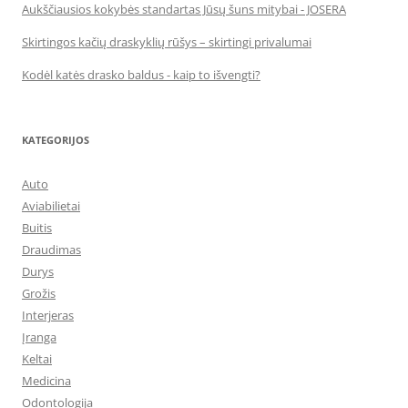
Aukščiausios kokybės standartas Jūsų šuns mitybai - JOSERA
Skirtingos kačių draskyklių rūšys – skirtingi privalumai
Kodėl katės drasko baldus - kaip to išvengti?
KATEGORIJOS
Auto
Aviabilietai
Buitis
Draudimas
Durys
Grožis
Interjeras
Įranga
Keltai
Medicina
Odontologija