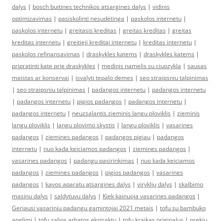
dalys
|
bosch buitines technikos atsargines dalys
|
vidinis
optimizavimas
|
pasiskolinti nesudėtinga
|
paskolos internetu
|
paskolos internetu
|
greitasis kreditas
|
greitas kreditas
|
greitas
kreditas internetu
|
greitieji kreditai internetu
|
kreditas internetu
|
paskolos refinansavimas
|
draskykles katems
|
draskykles katems
|
pripratinti kate prie draskykles
|
medinis namelis su ciuozykla
|
sausas
maistas ar konservai
|
isvalyti tepalo demes
|
seo straipsniu talpinimas
|
seo straipsniu talpinimas
|
padangos internetu
|
padangos internetu
|
padangos internetu
|
pigios padangos
|
padangos internetu
|
padangos internetu
|
neuzsalantis zieminis langu ploviklis
|
zieminis
langu ploviklis
|
langu plovimo skystis
|
langu ploviklis
|
vasarines
padangos
|
ziemines padangos
|
padangos pigiau
|
padangos
internetu
|
nuo kada keiciamos padangos
|
ziemines padangos
|
vasarines padangos
|
padangu pasirinkimas
|
nuo kada keiciamos
padangos
|
ziemines padangos
|
pigios padangos
|
vasarines
padangos
|
kavos aparatu atsargines dalys
|
viryklių dalys
|
skalbimo
masinu dalys
|
saldytuvu dalys
|
Kiek kainuoja vasarines padangos
|
Geriausi vasariniu padangu gamintojai 2021 metais
|
tofu su bambuko
anglimi
|
tofu zalios arbatos ekstraktu
|
tofu kraikas originalus
|
prekiu