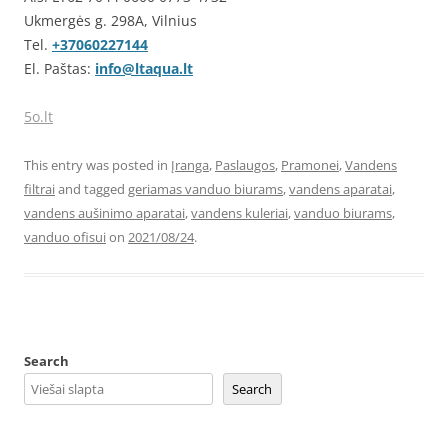
Ukmergės g. 298A, Vilnius
Tel.
+37060227144
El. Paštas:
info@ltaqua.lt
5o.lt
This entry was posted in
Įranga
,
Paslaugos
,
Pramonei
,
Vandens
filtrai
and tagged
geriamas vanduo biurams
,
vandens aparatai
,
vandens aušinimo aparatai
,
vandens kuleriai
,
vanduo biurams
,
vanduo ofisui
on
2021/08/24
.
Search
Search