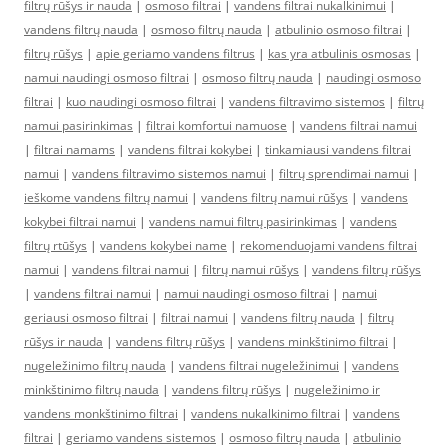
filtrų rūšys ir nauda
|
osmoso filtrai
|
vandens filtrai nukalkinimui
|
vandens filtrų nauda
|
osmoso filtrų nauda
|
atbulinio osmoso filtrai
|
filtrų rūšys
|
apie geriamo vandens filtrus
|
kas yra atbulinis osmosas
|
namui naudingi osmoso filtrai
|
osmoso filtrų nauda
|
naudingi osmoso
filtrai
|
kuo naudingi osmoso filtrai
|
vandens filtravimo sistemos
|
filtrų
namui pasirinkimas
|
filtrai komfortui namuose
|
vandens filtrai namui
|
filtrai namams
|
vandens filtrai kokybei
|
tinkamiausi vandens filtrai
namui
|
vandens filtravimo sistemos namui
|
filtrų sprendimai namui
|
ieškome vandens filtrų namui
|
vandens filtrų namui rūšys
|
vandens
kokybei filtrai namui
|
vandens namui filtrų pasirinkimas
|
vandens
filtrų rtūšys
|
vandens kokybei name
|
rekomenduojami vandens filtrai
namui
|
vandens filtrai namui
|
filtrų namui rūšys
|
vandens filtrų rūšys
|
vandens filtrai namui
|
namui naudingi osmoso filtrai
|
namui
geriausi osmoso filtrai
|
filtrai namui
|
vandens filtrų nauda
|
filtrų
rūšys ir nauda
|
vandens filtrų rūšys
|
vandens minkštinimo filtrai
|
nugeležinimo filtrų nauda
|
vandens filtrai nugeležinimui
|
vandens
minkštinimo filtrų nauda
|
vandens filtrų rūšys
|
nugeležinimo ir
vandens monkštinimo filtrai
|
vandens nukalkinimo filtrai
|
vandens
filtrai
|
geriamo vandens sistemos
|
osmoso filtrų nauda
|
atbulinio