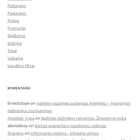
Padangos
Paslaugos
Poilsis
Pramonei
Skelbimai
Statyba
Teisė
Vaikams
Vandens filtrai
KOMENTARAI
Ernestclope
on
Įsigijote vasarines padangas internetu – įmanomas
nebrangus montavimas
mostbet_xypa
on
Buitinės technikos remontas. Žinome ne viską
alevisidosy
on
Kartais praverčia ir naudotojo vadovas
Shanerix
on
Informacija visiems – klinkerio plytos