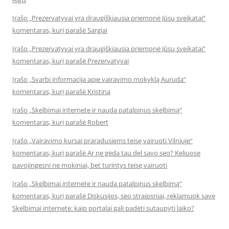
Įrašo „Prezervatyvai yra draugiškiausia priemonė Jūsų sveikatai“
komentaras, kurį parašė Sargiai
Įrašo „Prezervatyvai yra draugiškiausia priemonė Jūsų sveikatai“
komentaras, kurį parašė Prezervatyvai
Įrašo „Svarbi informacija apie vairavimo mokyklą Auruda“
komentaras, kurį parašė Kristina
Įrašo „Skelbimai internete ir nauda patalpinus skelbimą“
komentaras, kurį parašė Robert
Įrašo „Vairavimo kursai praradusiems teisę vairuoti Vilniuje“
komentaras, kurį parašė Ar ne gėda tau del savo seo? Keliuose
pavojingesni ne mokiniai, bet turintys teisę vairuoti
Įrašo „Skelbimai internete ir nauda patalpinus skelbimą“
komentaras, kurį parašė Diskusijos, seo straipsniai, reklamuok save
Skelbimai internete: kaip portalai gali padėti sutaupyti laiko?