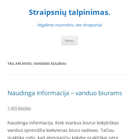
Skip
to
Straipsnių talpinimas.
content
Atgalinės nuorodos, seo straipsniai
Menu
TAG ARCHIVES:
VANDENS KULERIAI
Naudinga informacija – vanduo biurams
1,455 Replies
Naudinga informacija. Kiek svarbus biurui kokybiškas
vanduo sprendžia kiekvienas biuro vadovas. Tačiau
praktika rodo, kad abejojančių kokybe praktiškai nėra.