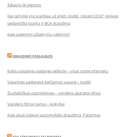
žaliavos iki giganto
Kai ramybė yra svarbiau už greitį, kodėl „Vezam123.lt“ renkasi
pedantišką tvarką ir BCA draudimą
Kaip pagerinti užsakymų valdymą?
DRAUDIMO PASLAUGOS
Kokių vasarinių padangų ieškote – visas rasite internetu
Vasarinės padangos keičiamos vasarai – kodėl
Šiuolaikiškas pasirinkimas – vandens aparatai ofisui
Vandens filtrai namui – kokybei
Kaip gauti pigesnį automobilio draudimą. Patarimai
SEO STRAIPSNIU TALPINIMAS