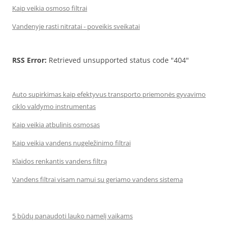
Kaip veikia osmoso filtrai
Vandenyje rasti nitratai - poveikis sveikatai
RSS Error:
Retrieved unsupported status code "404"
Auto supirkimas kaip efektyvus transporto priemonės gyvavimo
ciklo valdymo instrumentas
Kaip veikia atbulinis osmosas
Kaip veikia vandens nugeležinimo filtrai
Klaidos renkantis vandens filtrą
Vandens filtrai visam namui su geriamo vandens sistema
5 būdų panaudoti lauko namelį vaikams