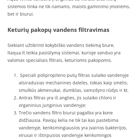
sistemos tinka ne tik namams, maisto gaminimo įmonėms,
bet ir biurui.
Keturių pakopų vandens filtravimas
Siekiant užtikrinti kokybiško vandens tiekimą biure,
ltaqua.lt teikia pasiūlymą sistemai, kurioje vanduo yra
valomas specialiais filtrais, keturiomis pakopomis.
Speciali polipropileno putų filtras sulaiko vandenyje
atsiradusias mechanines daleles, tokias kaip smėlis,
smulkūs akmenukai, dumblas, vamzdyno rūdys ir kt.
Antras filtras yra iš anglies, jis sulaiko chloro ir
organinius junginius vandenyje;
Trečio vandens filtro biurui pagalba yra kone
didžiausia. Pavojų kelia ne tik tai kas pastebima
vandenyje, kenksmingiausios yra įvairios bakterijos,
virusai ir ištirpusios vandenyje kenksmingos