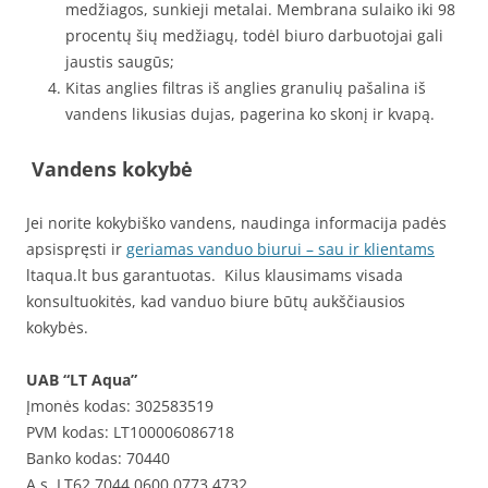
medžiagos, sunkieji metalai. Membrana sulaiko iki 98
procentų šių medžiagų, todėl biuro darbuotojai gali
jaustis saugūs;
Kitas anglies filtras iš anglies granulių pašalina iš
vandens likusias dujas, pagerina ko skonį ir kvapą.
Vandens kokybė
Jei norite kokybiško vandens, naudinga informacija padės
apsispręsti ir
geriamas vanduo biurui – sau ir klientams
ltaqua.lt bus garantuotas. Kilus klausimams visada
konsultuokitės, kad vanduo biure būtų aukščiausios
kokybės.
UAB “LT Aqua”
Įmonės kodas: 302583519
PVM kodas: LT100006086718
Banko kodas: 70440
A.s. LT62 7044 0600 0773 4732