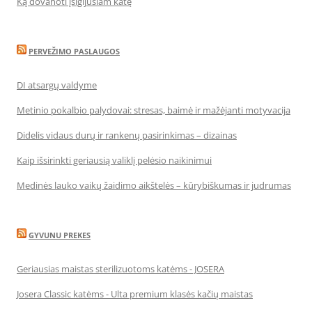
Ką dovanoti įsigijusiam katę
PERVEŽIMO PASLAUGOS
DI atsargų valdyme
Metinio pokalbio palydovai: stresas, baimė ir mažėjanti motyvacija
Didelis vidaus durų ir rankenų pasirinkimas – dizainas
Kaip išsirinkti geriausią valiklį pelėsio naikinimui
Medinės lauko vaikų žaidimo aikštelės – kūrybiškumas ir judrumas
GYVUNU PREKES
Geriausias maistas sterilizuotoms katėms - JOSERA
Josera Classic katėms - Ulta premium klasės kačių maistas