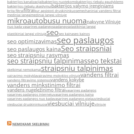
bakterijos kanalizacijai
bakterijos nuotekoms
bakterijos riebalu gaudyklems
bakterijos valymo įrenginiams
bakterijos riebalu skaidymui
filtrai
brita filtrai
kur apsistoti druskininkuose
mechaniniai vandens filtrai
mediniai langai
mediniai langai vilniuje
mikroautobusu nuoma
nakvyne Vilniuje
nuo kada vasarines padangos
padangos
plastikiniai langai
seo
plastikiniai langai vilniuje
seo kaina
seo kainos
seo paslaugos
seo optimizavimas
Seo straipsniai
seo paslaugos kaina
seo straipsniu rasymas
seo straipsniu talpinimas
seo tekstai
straipsniu talpinimas
skelbimai nemokamai
vandens filtrai
vairavimo mokykla
vairavimo mokyklos vilniuje
vandens kokybe
vandens filtravimo sistemos
vandens minkstinimo filtrai
vandens nugeležinimo filtrai
vasarines padangos
vasarines padangos internetu
vasarines padangos kaina
vasarines padangos nuo kada
vasarines padangos pigiau
viesbuciai
viesbuciai vilniuje
viesbuciai druskininkuose
vilniuje
NEMOKAMI SKELBIMAI