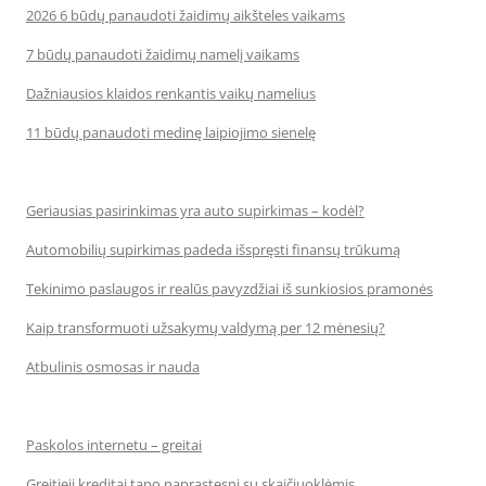
2026 6 būdų panaudoti žaidimų aikšteles vaikams
7 būdų panaudoti žaidimų namelį vaikams
Dažniausios klaidos renkantis vaikų namelius
11 būdų panaudoti medinę laipiojimo sienelę
Geriausias pasirinkimas yra auto supirkimas – kodėl?
Automobilių supirkimas padeda išspręsti finansų trūkumą
Tekinimo paslaugos ir realūs pavyzdžiai iš sunkiosios pramonės
Kaip transformuoti užsakymų valdymą per 12 mėnesių?
Atbulinis osmosas ir nauda
Paskolos internetu – greitai
Greitieji kreditai tapo paprastesni su skaičiuoklėmis