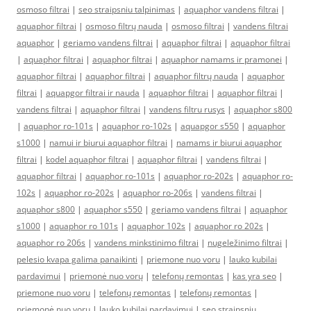
osmoso filtrai
|
seo straipsniu talpinimas
|
aquaphor vandens filtrai
|
aquaphor filtrai
|
osmoso filtrų nauda
|
osmoso filtrai
|
vandens filtrai
aquaphor
|
geriamo vandens filtrai
|
aquaphor filtrai
|
aquaphor filtrai
|
aquaphor filtrai
|
aquaphor filtrai
|
aquaphor namams ir pramonei
|
aquaphor filtrai
|
aquaphor filtrai
|
aquaphor filtrų nauda
|
aquaphor
filtrai
|
aquapgor filtrai ir nauda
|
aquaphor filtrai
|
aquaphor filtrai
|
vandens filtrai
|
aquaphor filtrai
|
vandens filtru rusys
|
aquaphor s800
|
aquaphor ro-101s
|
aquaphor ro-102s
|
aquapgor s550
|
aquaphor
s1000
|
namui ir biurui aquaphor filtrai
|
namams ir biurui aquaphor
filtrai
|
kodel aquaphor filtrai
|
aquaphor filtrai
|
vandens filtrai
|
aquaphor filtrai
|
aquaphor ro-101s
|
aquaphor ro-202s
|
aquaphor ro-
102s
|
aquaphor ro-202s
|
aquaphor ro-206s
|
vandens filtrai
|
aquaphor s800
|
aquaphor s550
|
geriamo vandens filtrai
|
aquaphor
s1000
|
aquaphor ro 101s
|
aquaphor 102s
|
aquaphor ro 202s
|
aquaphor ro 206s
|
vandens minkstinimo filtrai
|
nugeležinimo filtrai
|
pelesio kvapa galima panaikinti
|
priemone nuo voru
|
lauko kubilai
pardavimui
|
priemonė nuo vorų
|
telefonų remontas
|
kas yra seo
|
priemone nuo voru
|
telefonų remontas
|
telefonų remontas
|
priemonė nuo vorų
|
lauko kubilai pardavimui
|
seo straipsniu