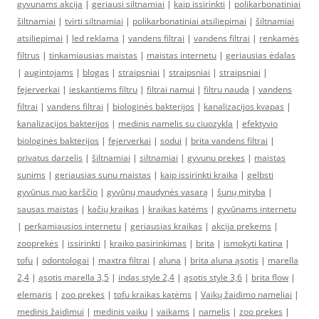
gyvunams akcija
|
geriausi siltnamiai
|
kaip issirinkti
|
polikarbonatiniai
šiltnamiai
|
tvirti siltnamiai
|
polikarbonatiniai atsiliepimai
|
šiltnamiai
atsiliepimai
|
led reklama
|
vandens filtrai
|
vandens filtrai
|
renkamės
filtrus
|
tinkamiausias maistas
|
maistas internetu
|
geriausias ėdalas
|
augintojams
|
blogas
|
straipsniai
|
straipsniai
|
straipsniai
|
fejerverkai
|
ieskantiems filtru
|
filtrai namui
|
filtru nauda
|
vandens
filtrai
|
vandens filtrai
|
biologinės bakterijos
|
kanalizacijos kvapas
|
kanalizacijos bakterijos
|
medinis namelis su ciuozykla
|
efektyvio
biologinės bakterijos
|
fejerverkai
|
sodui
|
brita vandens filtrai
|
privatus darzelis
|
šiltnamiai
|
siltnamiai
|
gyvunu prekes
|
maistas
sunims
|
geriausias sunu maistas
|
kaip issirinkti kraika
|
gelbsti
gyvūnus nuo karščio
|
gyvūnų maudynės vasarą
|
šunų mityba
|
sausas maistas
|
kačių kraikas
|
kraikas katėms
|
gyvūnams internetu
|
perkamiausios internetu
|
geriausias kraikas
|
akcija prekems
|
zooprekės
|
issirinkti
|
kraiko pasirinkimas
|
brita
|
ismokyti katina
|
tofu
|
odontologai
|
maxtra filtrai
|
aluna
|
brita aluna ąsotis
|
marella
2,4
|
ąsotis marella 3,5
|
indas style 2,4
|
ąsotis style 3,6
|
brita flow
|
elemaris
|
zoo prekes
|
tofu kraikas katėms
|
Vaikų žaidimo nameliai
|
medinis žaidimui
|
medinis vaiku
|
vaikams
|
namelis
|
zoo prekes
|