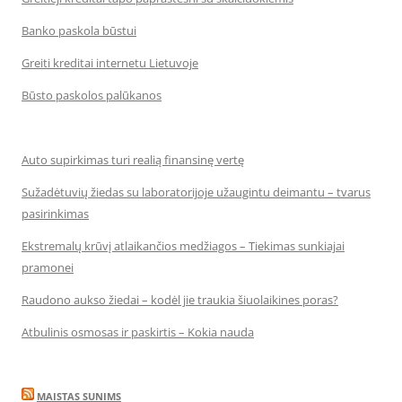
Banko paskola būstui
Greiti kreditai internetu Lietuvoje
Būsto paskolos palūkanos
Auto supirkimas turi realią finansinę vertę
Sužadėtuvių žiedas su laboratorijoje užaugintu deimantu – tvarus
pasirinkimas
Ekstremalų krūvį atlaikančios medžiagos – Tiekimas sunkiajai
pramonei
Raudono aukso žiedai – kodėl jie traukia šiuolaikines poras?
Atbulinis osmosas ir paskirtis – Kokia nauda
MAISTAS SUNIMS