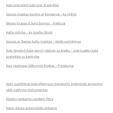
Kaip pripratinti katę prie draskyklės
Sausas maistas šunims ar konservai – ką rinktis
Blogas kvapas iš šuns burnos – Halitozė
Kačių mityba – ką svarbu žinoti
Sausas ar šlapias kačių maistas – ėdalo parinkimas
Kaip išmokyti katę daryti į dėžutę su kraiku – prie tualeto katę
pratinkite su kantrybe
Kuo ypatingas Silikoninis kraikas – Privalumai
Auto supirkimas kaip efektyvus transporto priemonės gyvavimo
ciklo valdymo instrumentas
Klaidos renkantis vandens filtrą
Nano danga automobilio stiklams