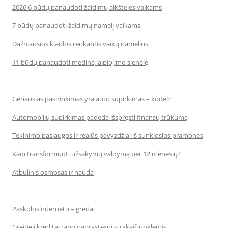
2026 6 būdų panaudoti žaidimų aikšteles vaikams
7 būdų panaudoti žaidimų namelį vaikams
Dažniausios klaidos renkantis vaikų namelius
11 būdų panaudoti medinę laipiojimo sienelę
Geriausias pasirinkimas yra auto supirkimas – kodėl?
Automobilių supirkimas padeda išspręsti finansų trūkumą
Tekinimo paslaugos ir realūs pavyzdžiai iš sunkiosios pramonės
Kaip transformuoti užsakymų valdymą per 12 mėnesių?
Atbulinis osmosas ir nauda
Paskolos internetu – greitai
Greitieji kreditai tapo paprastesni su skaičiuoklėmis