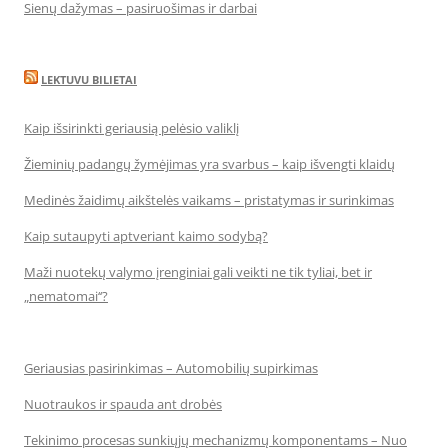
Sienų dažymas – pasiruošimas ir darbai
LEKTUVU BILIETAI
Kaip išsirinkti geriausią pelėsio valiklį
Žieminių padangų žymėjimas yra svarbus – kaip išvengti klaidų
Medinės žaidimų aikštelės vaikams – pristatymas ir surinkimas
Kaip sutaupyti aptveriant kaimo sodybą?
Maži nuotekų valymo įrenginiai gali veikti ne tik tyliai, bet ir
„nematomai‘‘?
Geriausias pasirinkimas – Automobilių supirkimas
Nuotraukos ir spauda ant drobės
Tekinimo procesas sunkiųjų mechanizmų komponentams – Nuo