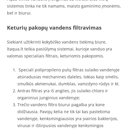
sistemos tinka ne tik namams, maisto gaminimo įmonėms,
bet ir biurui.
Keturių pakopų vandens filtravimas
Siekiant užtikrinti kokybiško vandens tiekimą biure,
ltaqua.lt teikia pasiūlymą sistemai, kurioje vanduo yra
valomas specialiais filtrais, keturiomis pakopomis.
Speciali polipropileno putų filtras sulaiko vandenyje
atsiradusias mechanines daleles, tokias kaip smėlis,
smulkūs akmenukai, dumblas, vamzdyno rūdys ir kt.
Antras filtras yra iš anglies, jis sulaiko chloro ir
organinius junginius vandenyje;
Trečio vandens filtro biurui pagalba yra kone
didžiausia. Pavojų kelia ne tik tai kas pastebima
vandenyje, kenksmingiausios yra įvairios bakterijos,
virusai ir ištirpusios vandenyje kenksmingos