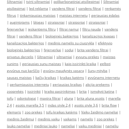
šiltnamiai
|
tvirti siltnamiai
|
polikarbonatiniai atsiliepimai
|
šiltnamiai
atsiliepimai
|
led reklama
|
vandens filtrai
|
vandens filtrai
|
renkamės
filtrus
|
tinkamiausias maistas
|
maistas internetu
|
geriausias ėdalas
|
augintojams
|
blogas
|
straipsniai
|
straipsniai
|
straipsniai
|
fejerverkai
|
ieskantiems filtru
|
filtrai namui
|
filtru nauda
|
vandens
filtrai
|
vandens filtrai
|
biologinės bakterijos
|
kanalizacijos kvapas
|
kanalizacijos bakterijos
|
medinis namelis su ciuozykla
|
efektyvio
biologinės bakterijos
|
fejerverkai
|
sodui
|
brita vandens filtrai
|
privatus darzelis
|
šiltnamiai
|
siltnamiai
|
gyvunu prekes
|
maistas
sunims
|
geriausias sunu maistas
|
kaip issirinkti kraika
|
gelbsti
gyvūnus nuo karščio
|
gyvūnų maudynės vasarą
|
šunų mityba
|
sausas maistas
|
kačių kraikas
|
kraikas katėms
|
gyvūnams internetu
|
perkamiausios internetu
|
geriausias kraikas
|
akcija prekems
|
zooprekės
|
issirinkti
|
kraiko pasirinkimas
|
brita
|
ismokyti katina
|
tofu
|
odontologai
|
maxtra filtrai
|
aluna
|
brita aluna ąsotis
|
marella
2,4
|
ąsotis marella 3,5
|
indas style 2,4
|
ąsotis style 3,6
|
brita flow
|
elemaris
|
zoo prekes
|
tofu kraikas katėms
|
Vaikų žaidimo nameliai
|
medinis žaidimui
|
medinis vaiku
|
vaikams
|
namelis
|
zoo prekes
|
lauko nameliai
|
mediniai lauko
|
nameliai
|
vaiku mediniai
|
nameliu