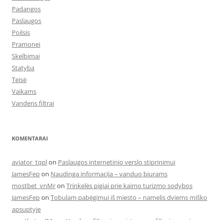
Padangos
Paslaugos
Poilsis
Pramonei
Skelbimai
Statyba
Teisė
Vaikams
Vandens filtrai
KOMENTARAI
aviator_tqpl
on
Paslaugos internetinio verslo stiprinimui
JamesFep
on
Naudinga informacija – vanduo biurams
mostbet_vnMr
on
Trinkelės pigiai prie kaimo turizmo sodybos
JamesFep
on
Tobulam pabėgimui iš miesto – namelis dviems miško
apsuptyje