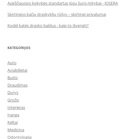
Aukščiausios kokybės standartas Jūsų šuns mitybai - JOSERA
Skirtingos kačių draskyklių rūšys – skirtingi privalumai
Kodėl katės drasko baldus - kaip to išvengti?
KATEGORIJOS
Auto
Aviabilietai
Buitis
Draudimas
Durys
Grožis
Interjeras
Įranga
Keltai
Medicina
Odontologija