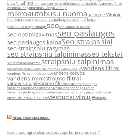
filtrai
brita filtrai
kur apsistoti druskininkuose
mechaniniai vandens filtrai
mediniai langai
mediniai langai vilniuje
mikroautobusu nuoma
nakvyne Vilniuje
nuo kada vasarines padangos
padangos
plastikiniai langai
seo
plastikiniai langai vilniuje
seo kaina
seo kainos
seo paslaugos
seo optimizavimas
Seo straipsniai
seo paslaugos kaina
seo straipsniu rasymas
seo straipsniu talpinimas
seo tekstai
straipsniu talpinimas
skelbimai nemokamai
vandens filtrai
vairavimo mokykla
vairavimo mokyklos vilniuje
vandens kokybe
vandens filtravimo sistemos
vandens minkstinimo filtrai
vandens nugeležinimo filtrai
vasarines padangos
vasarines padangos internetu
vasarines padangos kaina
vasarines padangos nuo kada
vasarines padangos pigiau
viesbuciai
viesbuciai vilniuje
viesbuciai druskininkuose
vilniuje
NEMOKAMI SKELBIMAI
Kam naudingi skelbimai Lietuvoje, kurie nemokami?