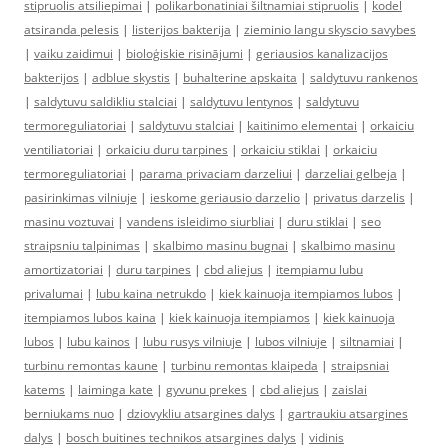
stipruolis atsiliepimai
|
polikarbonatiniai šiltnamiai stipruolis
|
kodel
atsiranda pelesis
|
listerijos bakterija
|
zieminio langu skyscio savybes
|
vaiku zaidimui
|
bioloģiskie risinājumi
|
geriausios kanalizacijos
bakterijos
|
adblue skystis
|
buhalterine apskaita
|
saldytuvu rankenos
|
saldytuvu saldikliu stalciai
|
saldytuvu lentynos
|
saldytuvu
termoreguliatoriai
|
saldytuvu stalciai
|
kaitinimo elementai
|
orkaiciu
ventiliatoriai
|
orkaiciu duru tarpines
|
orkaiciu stiklai
|
orkaiciu
termoreguliatoriai
|
parama privaciam darzeliui
|
darzeliai gelbeja
|
pasirinkimas vilniuje
|
ieskome geriausio darzelio
|
privatus darzelis
|
masinu voztuvai
|
vandens isleidimo siurbliai
|
duru stiklai
|
seo
straipsniu talpinimas
|
skalbimo masinu bugnai
|
skalbimo masinu
amortizatoriai
|
duru tarpines
|
cbd aliejus
|
itempiamu lubu
privalumai
|
lubu kaina netrukdo
|
kiek kainuoja itempiamos lubos
|
itempiamos lubos kaina
|
kiek kainuoja itempiamos
|
kiek kainuoja
lubos
|
lubu kainos
|
lubu rusys vilniuje
|
lubos vilniuje
|
siltnamiai
|
turbinu remontas kaune
|
turbinu remontas klaipeda
|
straipsniai
katems
|
laiminga kate
|
gyvunu prekes
|
cbd aliejus
|
zaislai
berniukams nuo
|
dziovykliu atsargines dalys
|
gartraukiu atsargines
dalys
|
bosch buitines technikos atsargines dalys
|
vidinis