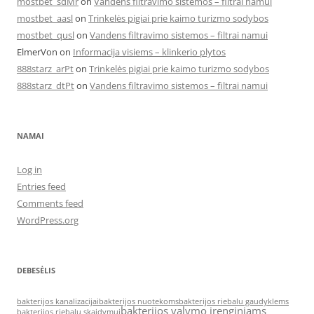
mostbet_sdMr
on
Vandens filtravimo sistemos – filtrai namui
mostbet_aasl
on
Trinkelės pigiai prie kaimo turizmo sodybos
mostbet_qusl
on
Vandens filtravimo sistemos – filtrai namui
ElmerVon
on
Informacija visiems – klinkerio plytos
888starz_arPt
on
Trinkelės pigiai prie kaimo turizmo sodybos
888starz_dtPt
on
Vandens filtravimo sistemos – filtrai namui
NAMAI
Log in
Entries feed
Comments feed
WordPress.org
DEBESĖLIS
bakterijos kanalizacijai
bakterijos nuotekoms
bakterijos riebalu gaudyklems
bakterijos valymo įrenginiams
bakterijos riebalu skaidymui