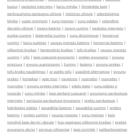
bustui
|
paskolos internetu
|
kaciu mityba
|
išmokykite katę
|
perkraustymo paslaugos vilniuje
|
meistras vilniuje
|
odontologijos
klinika
|
super premium
|
sunu maistas
|
sunu edalas
|
valandinis
darzelis vilniuje
|
josera katems
|
josera sunims
|
paskolos internetu
|
guoliai sunims
|
dubeneliai sunims
|
sunu dziovintuvai
|
konservai
sunims
|
kaciu tualetas
|
sausas maistas katems
|
konservai katems
|
silikoninis kraikas
|
bentonitinis kraikas
|
tofu kraikas
|
sausas maistas
sunims
|
info
|
kaip sutaupyti gyvunams
|
prekes gyvunams
|
gyvunu
prieziura
|
gyvunu augintojams
|
šunims
|
katėms
|
gyvunu prekes
|
tofu kraiko naudojimas
|
ar patiks tofu
|
augalinė alternatyva
|
gyvunu
prekes
|
kontaktai
|
apie mus
|
naujienos
|
nuorodos
|
nuorodos
|
nuorodos
|
gyvunu prekes internetu
|
edalo itaka
|
sunu edalas ir
isvaizda
|
sunu mityba
|
kaip perkant sutaupyti
|
gyvunams parduotuve
internetu
|
geriausia parduotuve gyvunams
|
prekiu parduotuve
|
kokybiskas edalas
|
pavadeliai katems
|
pavadeliai sunims
|
prekes
katems
|
prekes sunims
|
sausas maistas
|
sunu maistas
|
kaip
ismokyti kate daryti i dezute
|
kuo ypatingas silikoninis kraikas
|
prekes
gyvunams akcija
|
geriausi siltnamiai
|
kaip issirinkti
|
polikarbonatiniai