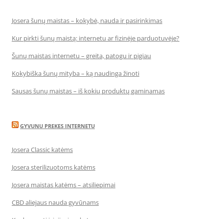
Josera šunų maistas – kokybė, nauda ir pasirinkimas
Kur pirkti šunų maistą: internetu ar fizinėje parduotuvėje?
Šunų maistas internetu – greita, patogu ir pigiau
Kokybiška šunų mityba – ką naudinga žinoti
Sausas šunų maistas – iš kokių produktų gaminamas
GYVUNU PREKES INTERNETU
Josera Classic katėms
Josera sterilizuotoms katėms
Josera maistas katėms – atsiliepimai
CBD aliejaus nauda gyvūnams