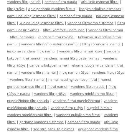
vandens filtrų nauda
|
osmoso filtrų nauda
|
atbulinio osmoso filtrai
|
filtrų rūšys
|
apie geriamo vandens filtrus
|
kas yra atbulinis osmosas
|
namui naudingi osmoso filtrai
|
osmoso filtrų nauda
|
naudingi osmoso
filtrai
|
kuo naudingi osmoso filtrai
|
vandens filtravimo sistemos
|
filtrų
namui pasirinkimas
|
filtrai komfortui namuose
|
vandens filtrai namui
|
filtrai namams
|
vandens filtrai kokybei
|
tinkamiausi vandens filtrai
namui
|
vandens filtravimo sistemos namui
|
filtrų sprendimai namui
|
ieškome vandens filtrų namui
|
vandens filtrų namui rūšys
|
vandens
kokybei filtrai namui
|
vandens namui filtrų pasirinkimas
|
vandens
filtrų rtūšys
|
vandens kokybei name
|
rekomenduojami vandens filtrai
namui
|
vandens filtrai namui
|
filtrų namui rūšys
|
vandens filtrų rūšys
|
vandens filtrai namui
|
namui naudingi osmoso filtrai
|
namui
geriausi osmoso filtrai
|
filtrai namui
|
vandens filtrų nauda
|
filtrų
rūšys ir nauda
|
vandens filtrų rūšys
|
vandens minkštinimo filtrai
|
nugeležinimo filtrų nauda
|
vandens filtrai nugeležinimui
|
vandens
minkštinimo filtrų nauda
|
vandens filtrų rūšys
|
nugeležinimo ir
vandens monkštinimo filtrai
|
vandens nukalkinimo filtrai
|
vandens
filtrai
|
geriamo vandens sistemos
|
osmoso filtrų nauda
|
atbulinio
osmoso filtrai
|
seo straipsniu talpinimas
|
aquaphor vandens filtrai
|