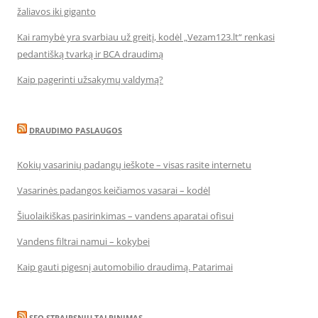
žaliavos iki giganto
Kai ramybė yra svarbiau už greitį, kodėl „Vezam123.lt“ renkasi
pedantišką tvarką ir BCA draudimą
Kaip pagerinti užsakymų valdymą?
DRAUDIMO PASLAUGOS
Kokių vasarinių padangų ieškote – visas rasite internetu
Vasarinės padangos keičiamos vasarai – kodėl
Šiuolaikiškas pasirinkimas – vandens aparatai ofisui
Vandens filtrai namui – kokybei
Kaip gauti pigesnį automobilio draudimą. Patarimai
SEO STRAIPSNIU TALPINIMAS