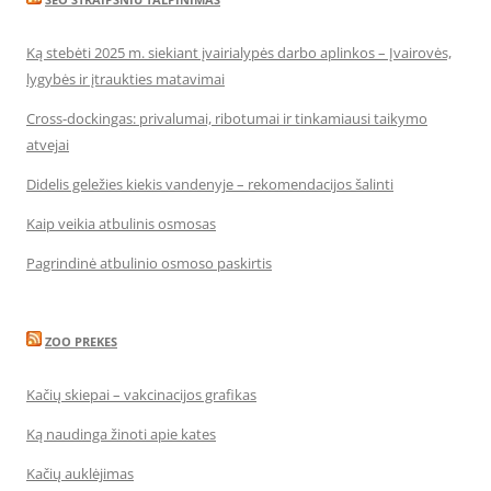
Ką stebėti 2025 m. siekiant įvairialypės darbo aplinkos – Įvairovės,
lygybės ir įtraukties matavimai
Cross-dockingas: privalumai, ribotumai ir tinkamiausi taikymo
atvejai
Didelis geležies kiekis vandenyje – rekomendacijos šalinti
Kaip veikia atbulinis osmosas
Pagrindinė atbulinio osmoso paskirtis
ZOO PREKES
Kačių skiepai – vakcinacijos grafikas
Ką naudinga žinoti apie kates
Kačių auklėjimas