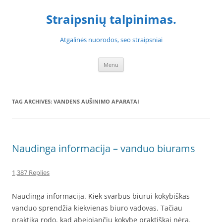
Skip
to
Straipsnių talpinimas.
content
Atgalinės nuorodos, seo straipsniai
Menu
TAG ARCHIVES:
VANDENS AUŠINIMO APARATAI
Naudinga informacija – vanduo biurams
1,387 Replies
Naudinga informacija. Kiek svarbus biurui kokybiškas
vanduo sprendžia kiekvienas biuro vadovas. Tačiau
praktika rodo, kad abejojančių kokybe praktiškai nėra.