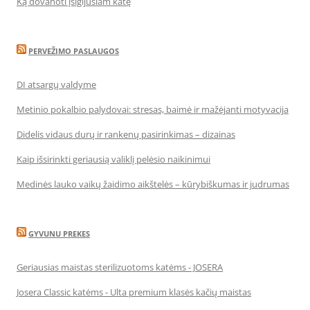
Ką dovanoti įsigijusiam katę
PERVEŽIMO PASLAUGOS
DI atsargų valdyme
Metinio pokalbio palydovai: stresas, baimė ir mažėjanti motyvacija
Didelis vidaus durų ir rankenų pasirinkimas – dizainas
Kaip išsirinkti geriausią valiklį pelėsio naikinimui
Medinės lauko vaikų žaidimo aikštelės – kūrybiškumas ir judrumas
GYVUNU PREKES
Geriausias maistas sterilizuotoms katėms - JOSERA
Josera Classic katėms - Ulta premium klasės kačių maistas