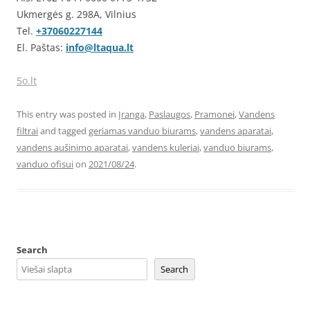
Ukmergės g. 298A, Vilnius
Tel.
+37060227144
El. Paštas:
info@ltaqua.lt
5o.lt
This entry was posted in
Įranga
,
Paslaugos
,
Pramonei
,
Vandens
filtrai
and tagged
geriamas vanduo biurams
,
vandens aparatai
,
vandens aušinimo aparatai
,
vandens kuleriai
,
vanduo biurams
,
vanduo ofisui
on
2021/08/24
.
Search
Search