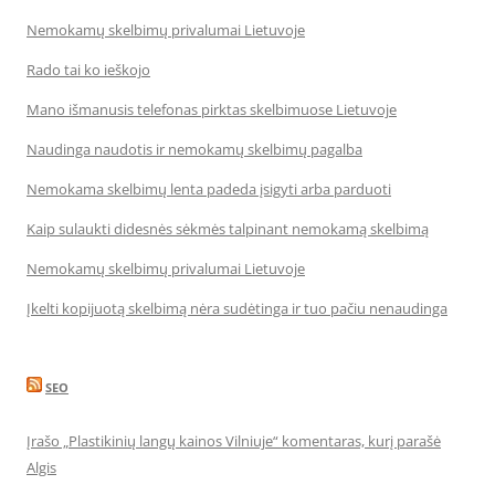
Nemokamų skelbimų privalumai Lietuvoje
Rado tai ko ieškojo
Mano išmanusis telefonas pirktas skelbimuose Lietuvoje
Naudinga naudotis ir nemokamų skelbimų pagalba
Nemokama skelbimų lenta padeda įsigyti arba parduoti
Kaip sulaukti didesnės sėkmės talpinant nemokamą skelbimą
Nemokamų skelbimų privalumai Lietuvoje
Įkelti kopijuotą skelbimą nėra sudėtinga ir tuo pačiu nenaudinga
SEO
Įrašo „Plastikinių langų kainos Vilniuje“ komentaras, kurį parašė
Algis