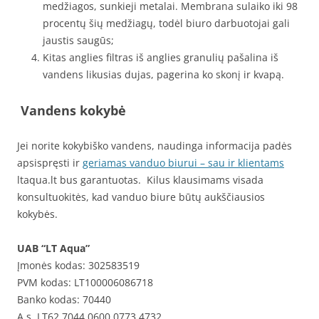
medžiagos, sunkieji metalai. Membrana sulaiko iki 98
procentų šių medžiagų, todėl biuro darbuotojai gali
jaustis saugūs;
Kitas anglies filtras iš anglies granulių pašalina iš
vandens likusias dujas, pagerina ko skonį ir kvapą.
Vandens kokybė
Jei norite kokybiško vandens, naudinga informacija padės
apsispręsti ir
geriamas vanduo biurui – sau ir klientams
ltaqua.lt bus garantuotas. Kilus klausimams visada
konsultuokitės, kad vanduo biure būtų aukščiausios
kokybės.
UAB “LT Aqua”
Įmonės kodas: 302583519
PVM kodas: LT100006086718
Banko kodas: 70440
A.s. LT62 7044 0600 0773 4732