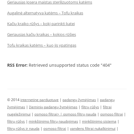
Geriausias Josera maistas sterilizuotoms katėms
Augalinė alternatyva katėms – Tofu kraikas
Kačių kraiko rūšys – kokį parinkti katei
Geriausias kačių kraikas – kokios rūšies
Tofu kraikas katėms – kuo jis ypatingas
RSS Error:
Retrieved unsupported status code "404"
© 2014
internetine parduotuve
|
padangų žymėjimas
|
padangų
žymėjimas
|
žieminių padangų žymėjimas
|
filtrų rūšys
|
filtrai
nugeležinimui
|
osmoso filtrai> |
osmoso filtrų nauda
|
osmoso filtrai
|
filtrų rūšys
|
minkštinimo filtrų naudojimas
|
minkštinimo sistema
|
filtrų rūšys ir nauda
|
osmoso filtrai
|
vandens filtrai nukalkinimui
|