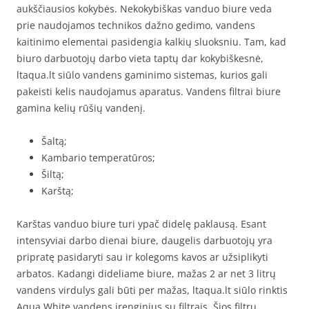
aukščiausios kokybės. Nekokybiškas vanduo biure veda
prie naudojamos technikos dažno gedimo, vandens
kaitinimo elementai pasidengia kalkių sluoksniu. Tam, kad
biuro darbuotojų darbo vieta taptų dar kokybiškesnė,
ltaqua.lt siūlo vandens gaminimo sistemas, kurios gali
pakeisti kelis naudojamus aparatus. Vandens filtrai biure
gamina kelių rūšių vandenį.
Šaltą;
Kambario temperatūros;
Šiltą;
Karštą;
Karštas vanduo biure turi ypač didelę paklausą. Esant
intensyviai darbo dienai biure, daugelis darbuotojų yra
pripratę pasidaryti sau ir kolegoms kavos ar užsiplikyti
arbatos. Kadangi dideliame biure, mažas 2 ar net 3 litrų
vandens virdulys gali būti per mažas, ltaqua.lt siūlo rinktis
Aqua White vandens įrenginius su filtrais. Šios filtrų