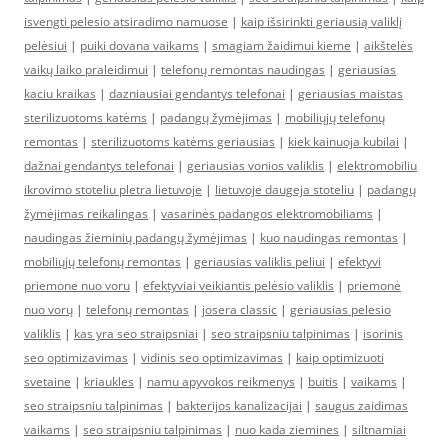
isvengti pelesio atsiradimo namuose
|
kaip išsirinkti geriausią valiklį
pelėsiui
|
puiki dovana vaikams
|
smagiam žaidimui kieme
|
aikštelės
vaikų laiko praleidimui
|
telefonų remontas naudingas
|
geriausias
kaciu kraikas
|
dazniausiai gendantys telefonai
|
geriausias maistas
sterilizuotoms katėms
|
padangų žymėjimas
|
mobiliųjų telefonų
remontas
|
sterilizuotoms katėms geriausias
|
kiek kainuoja kubilai
|
dažnai gendantys telefonai
|
geriausias vonios valiklis
|
elektromobiliu
ikrovimo stoteliu pletra lietuvoje
|
lietuvoje daugeja stoteliu
|
padangų
žymėjimas reikalingas
|
vasarinės padangos elektromobiliams
|
naudingas žieminių padangų žymėjimas
|
kuo naudingas remontas
|
mobiliųjų telefonų remontas
|
geriausias valiklis peliui
|
efektyvi
priemone nuo voru
|
efektyviai veikiantis pelėsio valiklis
|
priemonė
nuo vorų
|
telefonų remontas
|
josera classic
|
geriausias pelesio
valiklis
|
kas yra seo straipsniai
|
seo straipsniu talpinimas
|
isorinis
seo optimizavimas
|
vidinis seo optimizavimas
|
kaip optimizuoti
svetaine
|
kriaukles
|
namu apyvokos reikmenys
|
buitis
|
vaikams
|
seo straipsniu talpinimas
|
bakterijos kanalizacijai
|
saugus zaidimas
vaikams
|
seo straipsniu talpinimas
|
nuo kada ziemines
|
siltnamiai