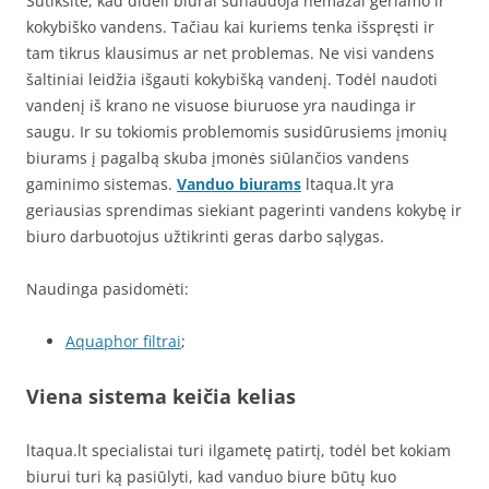
Sutiksite, kad dideli biurai sunaudoja nemažai geriamo ir
kokybiško vandens. Tačiau kai kuriems tenka išspręsti ir
tam tikrus klausimus ar net problemas. Ne visi vandens
šaltiniai leidžia išgauti kokybišką vandenį. Todėl naudoti
vandenį iš krano ne visuose biuruose yra naudinga ir
saugu. Ir su tokiomis problemomis susidūrusiems įmonių
biurams į pagalbą skuba įmonės siūlančios vandens
gaminimo sistemas.
Vanduo biurams
ltaqua.lt yra
geriausias sprendimas siekiant pagerinti vandens kokybę ir
biuro darbuotojus užtikrinti geras darbo sąlygas.
Naudinga pasidomėti:
Aquaphor filtrai
;
Viena sistema keičia kelias
ltaqua.lt specialistai turi ilgametę patirtį, todėl bet kokiam
biurui turi ką pasiūlyti, kad vanduo biure būtų kuo