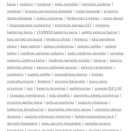
kaina
|
vaikams
|
mediniai
|
vaiku nameliai
|
nemeliai zaidimui
|
mediniai
|
kroviniu pervezimas klaipeda
|
tralas klaipeda
|
griovimo
darbai klaipeda
|
siukliu isvezimas
|
klinkerines trinkeles
|
stogo danga
|
biopreparatai nuotekoms
|
priemone starwax 637
|
irenginiu
bakterijos kaina
|
STARWAX bakteriju kaina
|
valiklis pelesiui buityje
|
kaip isirinkti geriausia
|
klinkerio plytos
|
klinkeris
|
kaip panaikinti
pelesi
|
kaip naikinti
|
pelesio naikinimas
|
pelesių valiklis
|
naikinti
pelesi
|
mediniai nameliai vaikams
|
vaiku mediniai nameliai
|
nameliai
vaikams zaidimui kaina
|
mediniai nameliai priedai
|
toneriai
|
kaseciu
pildymas vilnius
|
kaseciu pildymas kaunas
|
valymo įrenginiams
|
septikams
|
tualeto valiklis
|
spausdintuvu kainos
|
imones
restrukturizacija
|
klinkeris
|
vestuviu fotografai
|
muro sienu
griovimas
|
seo
|
bateriju ikrovimas
|
patikimumas
|
orapute JDK S 60
|
oraputes membranos
|
indu ploviklis
|
pavojingu atlieku tvarkymas
|
griovimo darbai kaina
|
geliu pristatymas
|
apatinis trikotazas
|
bakterijos kanalizacijai
|
kosmetika internetu pigiau
|
valentino dienos
dovanos
|
apatinis trikotazas moterims
|
bakterijoskanalizacijai.lt
|
darzelis klaipedoje
|
vaiku darzelis klaipedoje
|
pagalba tėvams
klaipėdoje
|
privatus darželis klaipėdoje gelbėja
|
darželis klaipėdoje
|