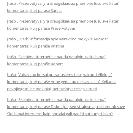
Įrašo „Prezervatyvai yra draugiškiausia priemonė Jūsų sveikatai“
komentaras, kurį parašė Sargiai
Įrašo „Prezervatyvai yra draugiškiausia priemonė Jūsų sveikatai“
komentaras, kurį parašė Prezervatyvai
Įrašo „Svarbi informacija apie vairavimo mokyklą Auruda“
komentaras, kurį parašė Kristina
Įrašo „Skelbimai internete ir nauda patalpinus skelbimą“
komentaras, kurį parašė Robert
Įrašo „Vairavimo kursai praradusiems teisę vairuoti Vilniuje“
komentaras, kurį parašė Ar ne gėda tau del savo seo? Keliuose
pavojingesni ne mokiniai, bet turintys teisę vairuoti
Įrašo „Skelbimai internete ir nauda patalpinus skelbimą“
komentaras, kurį parašė Diskusijos, seo straipsniai, reklamuok save
Skelbimai internete: kaip portalai gali padėti sutaupyti laiko?