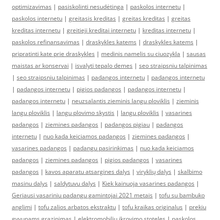
optimizavimas
|
pasiskolinti nesudėtinga
|
paskolos internetu
|
paskolos internetu
|
greitasis kreditas
|
greitas kreditas
|
greitas
kreditas internetu
|
greitieji kreditai internetu
|
kreditas internetu
|
paskolos refinansavimas
|
draskykles katems
|
draskykles katems
|
pripratinti kate prie draskykles
|
medinis namelis su ciuozykla
|
sausas
maistas ar konservai
|
isvalyti tepalo demes
|
seo straipsniu talpinimas
|
seo straipsniu talpinimas
|
padangos internetu
|
padangos internetu
|
padangos internetu
|
pigios padangos
|
padangos internetu
|
padangos internetu
|
neuzsalantis zieminis langu ploviklis
|
zieminis
langu ploviklis
|
langu plovimo skystis
|
langu ploviklis
|
vasarines
padangos
|
ziemines padangos
|
padangos pigiau
|
padangos
internetu
|
nuo kada keiciamos padangos
|
ziemines padangos
|
vasarines padangos
|
padangu pasirinkimas
|
nuo kada keiciamos
padangos
|
ziemines padangos
|
pigios padangos
|
vasarines
padangos
|
kavos aparatu atsargines dalys
|
viryklių dalys
|
skalbimo
masinu dalys
|
saldytuvu dalys
|
Kiek kainuoja vasarines padangos
|
Geriausi vasariniu padangu gamintojai 2021 metais
|
tofu su bambuko
anglimi
|
tofu zalios arbatos ekstraktu
|
tofu kraikas originalus
|
prekiu
gyvunams grazinimas
|
elektromobiliu ikrovimo stoteles
|
paskolos