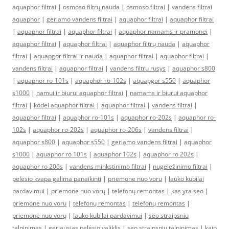
aquaphor filtrai
|
osmoso filtrų nauda
|
osmoso filtrai
|
vandens filtrai
aquaphor
|
geriamo vandens filtrai
|
aquaphor filtrai
|
aquaphor filtrai
|
aquaphor filtrai
|
aquaphor filtrai
|
aquaphor namams ir pramonei
|
aquaphor filtrai
|
aquaphor filtrai
|
aquaphor filtrų nauda
|
aquaphor
filtrai
|
aquapgor filtrai ir nauda
|
aquaphor filtrai
|
aquaphor filtrai
|
vandens filtrai
|
aquaphor filtrai
|
vandens filtru rusys
|
aquaphor s800
|
aquaphor ro-101s
|
aquaphor ro-102s
|
aquapgor s550
|
aquaphor
s1000
|
namui ir biurui aquaphor filtrai
|
namams ir biurui aquaphor
filtrai
|
kodel aquaphor filtrai
|
aquaphor filtrai
|
vandens filtrai
|
aquaphor filtrai
|
aquaphor ro-101s
|
aquaphor ro-202s
|
aquaphor ro-
102s
|
aquaphor ro-202s
|
aquaphor ro-206s
|
vandens filtrai
|
aquaphor s800
|
aquaphor s550
|
geriamo vandens filtrai
|
aquaphor
s1000
|
aquaphor ro 101s
|
aquaphor 102s
|
aquaphor ro 202s
|
aquaphor ro 206s
|
vandens minkstinimo filtrai
|
nugeležinimo filtrai
|
pelesio kvapa galima panaikinti
|
priemone nuo voru
|
lauko kubilai
pardavimui
|
priemonė nuo vorų
|
telefonų remontas
|
kas yra seo
|
priemone nuo voru
|
telefonų remontas
|
telefonų remontas
|
priemonė nuo vorų
|
lauko kubilai pardavimui
|
seo straipsniu
talpinimas
|
geriausias pelėsio valiklis
|
seo straipsniu talpinimas
|
kaip