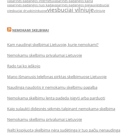
vasarines padangos internetu
vasarines padangos kaina
vasarines padangos nuo kada
vasarines padangos pigiau
viesbuciai
viesbuciai vilniuje
viesbuciai druskininkuose
vilniuje
NEMOKAMI SKELBIMAI
Kam naudingi skelbimai Lietuvoje, kurie nemokami?
Nemokamų skelbimų privalumai Lietuvoje
Rado tai ko ieškojo
Mano išmanusis telefonas pirktas skelbimuose Lietuvoje
Naudinga naudotis ir nemokamų skelbimų pagalba
Nemokama skelbimų lenta padeda įsigyti arba parduoti
Kaip sulaukti didesnės sėkmės talpinant nemokamą skelbimą
Nemokamų skelbimų privalumai Lietuvoje
Įkelti kopijuotą skelbimą nėra sudėtinga ir tuo pačiu nenaudinga