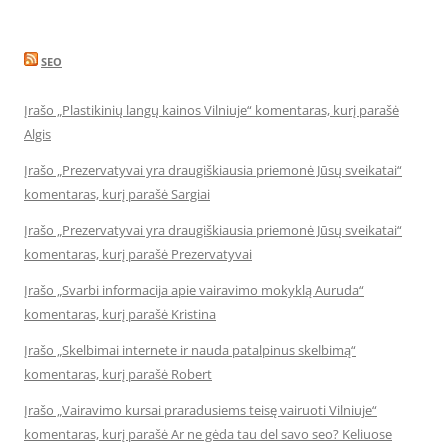
SEO
Įrašo „Plastikinių langų kainos Vilniuje“ komentaras, kurį parašė
Algis
Įrašo „Prezervatyvai yra draugiškiausia priemonė Jūsų sveikatai“
komentaras, kurį parašė Sargiai
Įrašo „Prezervatyvai yra draugiškiausia priemonė Jūsų sveikatai“
komentaras, kurį parašė Prezervatyvai
Įrašo „Svarbi informacija apie vairavimo mokyklą Auruda“
komentaras, kurį parašė Kristina
Įrašo „Skelbimai internete ir nauda patalpinus skelbimą“
komentaras, kurį parašė Robert
Įrašo „Vairavimo kursai praradusiems teisę vairuoti Vilniuje“
komentaras, kurį parašė Ar ne gėda tau del savo seo? Keliuose