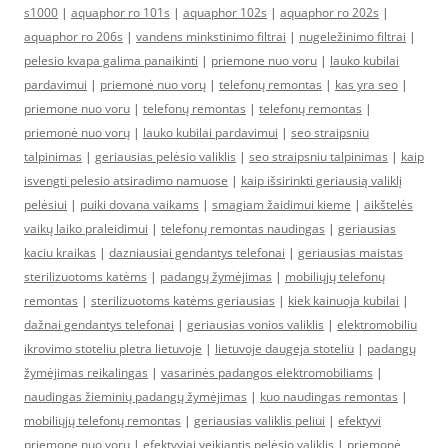
s1000
|
aquaphor ro 101s
|
aquaphor 102s
|
aquaphor ro 202s
|
aquaphor ro 206s
|
vandens minkstinimo filtrai
|
nugeležinimo filtrai
|
pelesio kvapa galima panaikinti
|
priemone nuo voru
|
lauko kubilai
pardavimui
|
priemonė nuo vorų
|
telefonų remontas
|
kas yra seo
|
priemone nuo voru
|
telefonų remontas
|
telefonų remontas
|
priemonė nuo vorų
|
lauko kubilai pardavimui
|
seo straipsniu
talpinimas
|
geriausias pelėsio valiklis
|
seo straipsniu talpinimas
|
kaip
isvengti pelesio atsiradimo namuose
|
kaip išsirinkti geriausią valiklį
pelėsiui
|
puiki dovana vaikams
|
smagiam žaidimui kieme
|
aikštelės
vaikų laiko praleidimui
|
telefonų remontas naudingas
|
geriausias
kaciu kraikas
|
dazniausiai gendantys telefonai
|
geriausias maistas
sterilizuotoms katėms
|
padangų žymėjimas
|
mobiliųjų telefonų
remontas
|
sterilizuotoms katėms geriausias
|
kiek kainuoja kubilai
|
dažnai gendantys telefonai
|
geriausias vonios valiklis
|
elektromobiliu
ikrovimo stoteliu pletra lietuvoje
|
lietuvoje daugeja stoteliu
|
padangų
žymėjimas reikalingas
|
vasarinės padangos elektromobiliams
|
naudingas žieminių padangų žymėjimas
|
kuo naudingas remontas
|
mobiliųjų telefonų remontas
|
geriausias valiklis peliui
|
efektyvi
priemone nuo voru
|
efektyviai veikiantis pelėsio valiklis
|
priemonė