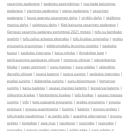
vasarines padangos
|
padangu pasirinkimas
|
nuo kada keiciamos
padangos
|
ziemines padangos
|
pigios padangos
|
vasarines
padangos
|
kavos aparatu atsargines dalys
|
viryklių dalys
|
skalbimo
masinu dalys
|
saldytuvu dalys
|
Kiek kainuoja vasarines padangos
|
Geriausi vasariniu padangu gamintojai 2021 metais
|
tofu su bambuko
anglimi
|
tofu zalios arbatos ekstraktu
|
tofu kraikas originalus
|
prekiu
gyvunams grazinimas
|
elektromobiliu ikrovimo stoteles
|
paskolos
bustui
|
paskolos internetu
|
kaciu mityba
|
išmokykite katę
|
perkraustymo paslaugos vilniuje
|
meistras vilniuje
|
odontologijos
klinika
|
super premium
|
sunu maistas
|
sunu edalas
|
valandinis
darzelis vilniuje
|
josera katems
|
josera sunims
|
paskolos internetu
|
guoliai sunims
|
dubeneliai sunims
|
sunu dziovintuvai
|
konservai
sunims
|
kaciu tualetas
|
sausas maistas katems
|
konservai katems
|
silikoninis kraikas
|
bentonitinis kraikas
|
tofu kraikas
|
sausas maistas
sunims
|
info
|
kaip sutaupyti gyvunams
|
prekes gyvunams
|
gyvunu
prieziura
|
gyvunu augintojams
|
šunims
|
katėms
|
gyvunu prekes
|
tofu kraiko naudojimas
|
ar patiks tofu
|
augalinė alternatyva
|
gyvunu
prekes
|
kontaktai
|
apie mus
|
naujienos
|
nuorodos
|
nuorodos
|
nuorodos
|
gyvunu prekes internetu
|
edalo itaka
|
sunu edalas ir