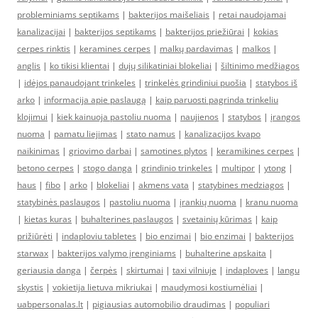
probleminiams septikams
|
bakterijos maišeliais
|
retai naudojamai
kanalizacijai
|
bakterijos septikams
|
bakterijos priežiūrai
|
kokias
cerpes rinktis
|
keramines cerpes
|
malkų pardavimas
|
malkos
|
anglis
|
ko tikisi klientai
|
dujų silikatiniai blokeliai
|
šiltinimo medžiagos
|
idėjos panaudojant trinkeles
|
trinkelės grindiniui puošia
|
statybos iš
arko
|
informacija apie paslaugą
|
kaip paruosti pagrinda trinkeliu
klojimui
|
kiek kainuoja pastoliu nuoma
|
naujienos
|
statybos
|
įrangos
nuoma
|
pamatu liejimas
|
stato namus
|
kanalizacijos kvapo
naikinimas
|
griovimo darbai
|
samotines plytos
|
keramikines cerpes
|
betono cerpes
|
stogo danga
|
grindinio trinkeles
|
multipor
|
ytong
|
haus
|
fibo
|
arko
|
blokeliai
|
akmens vata
|
statybines medziagos
|
statybinės paslaugos
|
pastoliu nuoma
|
įrankių nuoma
|
kranu nuoma
|
kietas kuras
|
buhalterines paslaugos
|
svetainių kūrimas
|
kaip
prižiūrėti
|
indaploviu tabletes
|
bio enzimai
|
bio enzimai
|
bakterijos
starwax
|
bakterijos valymo įrenginiams
|
buhalterine apskaita
|
geriausia danga
|
čerpės
|
skirtumai
|
taxi vilniuje
|
indaploves
|
langu
skystis
|
vokietija lietuva mikriukai
|
maudymosi kostiumėliai
|
uabpersonalas.lt
|
pigiausias automobilio draudimas
|
populiari