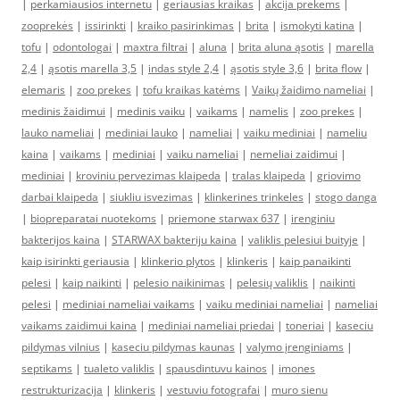
|
perkamiausios internetu
|
geriausias kraikas
|
akcija prekems
|
zooprekės
|
issirinkti
|
kraiko pasirinkimas
|
brita
|
ismokyti katina
|
tofu
|
odontologai
|
maxtra filtrai
|
aluna
|
brita aluna ąsotis
|
marella
2,4
|
ąsotis marella 3,5
|
indas style 2,4
|
ąsotis style 3,6
|
brita flow
|
elemaris
|
zoo prekes
|
tofu kraikas katėms
|
Vaikų žaidimo nameliai
|
medinis žaidimui
|
medinis vaiku
|
vaikams
|
namelis
|
zoo prekes
|
lauko nameliai
|
mediniai lauko
|
nameliai
|
vaiku mediniai
|
nameliu
kaina
|
vaikams
|
mediniai
|
vaiku nameliai
|
nemeliai zaidimui
|
mediniai
|
kroviniu pervezimas klaipeda
|
tralas klaipeda
|
griovimo
darbai klaipeda
|
siukliu isvezimas
|
klinkerines trinkeles
|
stogo danga
|
biopreparatai nuotekoms
|
priemone starwax 637
|
irenginiu
bakterijos kaina
|
STARWAX bakteriju kaina
|
valiklis pelesiui buityje
|
kaip isirinkti geriausia
|
klinkerio plytos
|
klinkeris
|
kaip panaikinti
pelesi
|
kaip naikinti
|
pelesio naikinimas
|
pelesių valiklis
|
naikinti
pelesi
|
mediniai nameliai vaikams
|
vaiku mediniai nameliai
|
nameliai
vaikams zaidimui kaina
|
mediniai nameliai priedai
|
toneriai
|
kaseciu
pildymas vilnius
|
kaseciu pildymas kaunas
|
valymo įrenginiams
|
septikams
|
tualeto valiklis
|
spausdintuvu kainos
|
imones
restrukturizacija
|
klinkeris
|
vestuviu fotografai
|
muro sienu