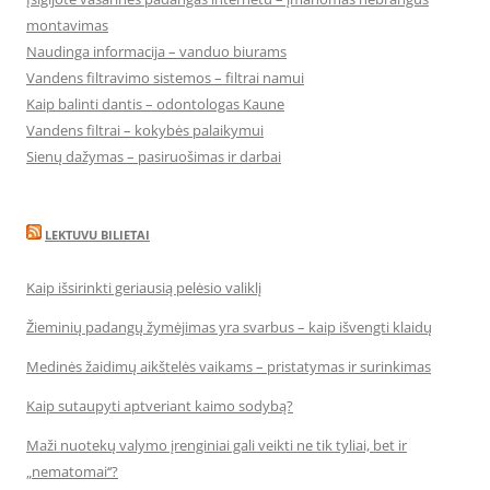
montavimas
Naudinga informacija – vanduo biurams
Vandens filtravimo sistemos – filtrai namui
Kaip balinti dantis – odontologas Kaune
Vandens filtrai – kokybės palaikymui
Sienų dažymas – pasiruošimas ir darbai
LEKTUVU BILIETAI
Kaip išsirinkti geriausią pelėsio valiklį
Žieminių padangų žymėjimas yra svarbus – kaip išvengti klaidų
Medinės žaidimų aikštelės vaikams – pristatymas ir surinkimas
Kaip sutaupyti aptveriant kaimo sodybą?
Maži nuotekų valymo įrenginiai gali veikti ne tik tyliai, bet ir
„nematomai‘‘?