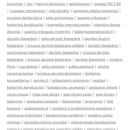
griovimas
|
seo
|
bateriju ikrovimas
|
patikimumas
|
orapute JDK S 60
|
oraputes membranos
|
indu ploviklis
|
pavojingu atlieku tvarkymas
|
griovimo darbai kaina
|
geliu pristatymas
|
apatinis trikotazas
|
bakterijos kanalizacijai
|
kosmetika internetu pigiau
|
valentino dienos
dovanos
|
apatinis trikotazas moterims
|
bakterijoskanalizacijai.lt
|
darzelis klaipedoje
|
vaiku darzelis klaipedoje
|
pagalba tėvams
klaipėdoje
|
privatus darželis klaipėdoje gelbėja
|
darželis klaipėdoje
|
pasirinkimas klaipėdoje
|
darželis klaipėdoje
|
privatus darželis
klaipėdoje
|
privatus darželis klaipėdoje
|
darželis klaipėdoje
|
vandens
filtrai
|
nuo pelesio
|
vaiku nameliai
|
aukliu agentura
|
valymo
irenginiai kainos
|
privatus darzelis klaipedoje
|
biologijos
korepetitorius
|
paroles.lt
|
ieškantiems priemonių
|
septikui
|
bakterijos kanalizacijai
|
buhalterines paslaugos
|
paslaugos vilniuje
|
cerpiu stogas
|
mitai apie dangą
|
apie čerpinį stogą
|
apie čerpes
|
patarimai
|
paslaugos Lietuvoje
|
dokumentai
|
programos
|
kiek
kainuoja
|
apskaitaman.lt
|
naujiems ir probleminiams septikams
|
geriausios priemones
|
kanalizaciniai vandenys
|
vandens suliniu
valymas
|
vamzdziu valymo granules
|
mikrogranules kanalizacijos
valymui
|
gelinis kanalizacijos vamzdziu valiklis
|
vamzdziu valymui
|