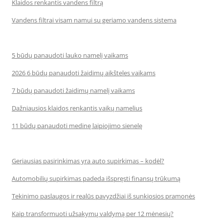
Klaidos renkantis vandens filtrą
Vandens filtrai visam namui su geriamo vandens sistema
5 būdų panaudoti lauko namelį vaikams
2026 6 būdų panaudoti žaidimų aikšteles vaikams
7 būdų panaudoti žaidimų namelį vaikams
Dažniausios klaidos renkantis vaikų namelius
11 būdų panaudoti medinę laipiojimo sienelę
Geriausias pasirinkimas yra auto supirkimas – kodėl?
Automobilių supirkimas padeda išspręsti finansų trūkumą
Tekinimo paslaugos ir realūs pavyzdžiai iš sunkiosios pramonės
Kaip transformuoti užsakymų valdymą per 12 mėnesių?