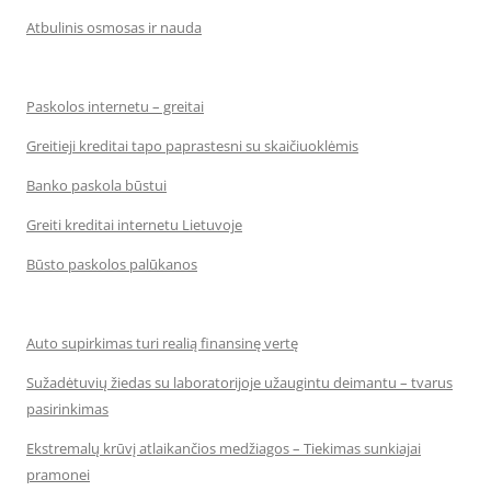
Atbulinis osmosas ir nauda
Paskolos internetu – greitai
Greitieji kreditai tapo paprastesni su skaičiuoklėmis
Banko paskola būstui
Greiti kreditai internetu Lietuvoje
Būsto paskolos palūkanos
Auto supirkimas turi realią finansinę vertę
Sužadėtuvių žiedas su laboratorijoje užaugintu deimantu – tvarus
pasirinkimas
Ekstremalų krūvį atlaikančios medžiagos – Tiekimas sunkiajai
pramonei