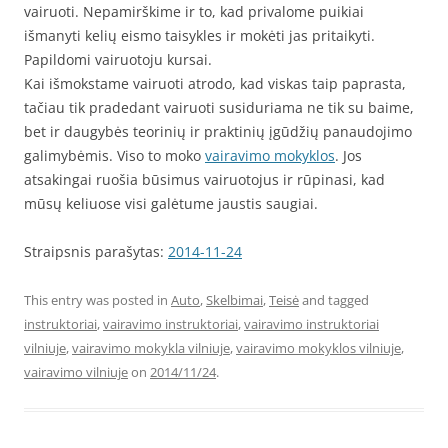
vairuoti. Nepamirškime ir to, kad privalome puikiai
išmanyti kelių eismo taisykles ir mokėti jas pritaikyti.
Papildomi vairuotoju kursai.
Kai išmokstame vairuoti atrodo, kad viskas taip paprasta,
tačiau tik pradedant vairuoti susiduriama ne tik su baime,
bet ir daugybės teorinių ir praktinių įgūdžių panaudojimo
galimybėmis. Viso to moko
vairavimo mokyklos
. Jos
atsakingai ruošia būsimus vairuotojus ir rūpinasi, kad
mūsų keliuose visi galėtume jaustis saugiai.
Straipsnis parašytas:
2014-11-24
This entry was posted in
Auto
,
Skelbimai
,
Teisė
and tagged
instruktoriai
,
vairavimo instruktoriai
,
vairavimo instruktoriai
vilniuje
,
vairavimo mokykla vilniuje
,
vairavimo mokyklos vilniuje
,
vairavimo vilniuje
on
2014/11/24
.