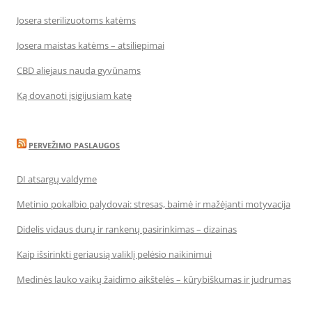
Josera sterilizuotoms katėms
Josera maistas katėms – atsiliepimai
CBD aliejaus nauda gyvūnams
Ką dovanoti įsigijusiam katę
PERVEŽIMO PASLAUGOS
DI atsargų valdyme
Metinio pokalbio palydovai: stresas, baimė ir mažėjanti motyvacija
Didelis vidaus durų ir rankenų pasirinkimas – dizainas
Kaip išsirinkti geriausią valiklį pelėsio naikinimui
Medinės lauko vaikų žaidimo aikštelės – kūrybiškumas ir judrumas