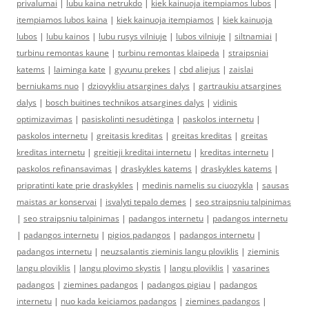
privalumai
|
lubu kaina netrukdo
|
kiek kainuoja itempiamos lubos
|
itempiamos lubos kaina
|
kiek kainuoja itempiamos
|
kiek kainuoja
lubos
|
lubu kainos
|
lubu rusys vilniuje
|
lubos vilniuje
|
siltnamiai
|
turbinu remontas kaune
|
turbinu remontas klaipeda
|
straipsniai
katems
|
laiminga kate
|
gyvunu prekes
|
cbd aliejus
|
zaislai
berniukams nuo
|
dziovykliu atsargines dalys
|
gartraukiu atsargines
dalys
|
bosch buitines technikos atsargines dalys
|
vidinis
optimizavimas
|
pasiskolinti nesudėtinga
|
paskolos internetu
|
paskolos internetu
|
greitasis kreditas
|
greitas kreditas
|
greitas
kreditas internetu
|
greitieji kreditai internetu
|
kreditas internetu
|
paskolos refinansavimas
|
draskykles katems
|
draskykles katems
|
pripratinti kate prie draskykles
|
medinis namelis su ciuozykla
|
sausas
maistas ar konservai
|
isvalyti tepalo demes
|
seo straipsniu talpinimas
|
seo straipsniu talpinimas
|
padangos internetu
|
padangos internetu
|
padangos internetu
|
pigios padangos
|
padangos internetu
|
padangos internetu
|
neuzsalantis zieminis langu ploviklis
|
zieminis
langu ploviklis
|
langu plovimo skystis
|
langu ploviklis
|
vasarines
padangos
|
ziemines padangos
|
padangos pigiau
|
padangos
internetu
|
nuo kada keiciamos padangos
|
ziemines padangos
|