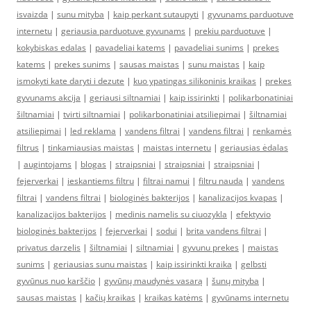
isvaizda
|
sunu mityba
|
kaip perkant sutaupyti
|
gyvunams parduotuve
internetu
|
geriausia parduotuve gyvunams
|
prekiu parduotuve
|
kokybiskas edalas
|
pavadeliai katems
|
pavadeliai sunims
|
prekes
katems
|
prekes sunims
|
sausas maistas
|
sunu maistas
|
kaip
ismokyti kate daryti i dezute
|
kuo ypatingas silikoninis kraikas
|
prekes
gyvunams akcija
|
geriausi siltnamiai
|
kaip issirinkti
|
polikarbonatiniai
šiltnamiai
|
tvirti siltnamiai
|
polikarbonatiniai atsiliepimai
|
šiltnamiai
atsiliepimai
|
led reklama
|
vandens filtrai
|
vandens filtrai
|
renkamės
filtrus
|
tinkamiausias maistas
|
maistas internetu
|
geriausias ėdalas
|
augintojams
|
blogas
|
straipsniai
|
straipsniai
|
straipsniai
|
fejerverkai
|
ieskantiems filtru
|
filtrai namui
|
filtru nauda
|
vandens
filtrai
|
vandens filtrai
|
biologinės bakterijos
|
kanalizacijos kvapas
|
kanalizacijos bakterijos
|
medinis namelis su ciuozykla
|
efektyvio
biologinės bakterijos
|
fejerverkai
|
sodui
|
brita vandens filtrai
|
privatus darzelis
|
šiltnamiai
|
siltnamiai
|
gyvunu prekes
|
maistas
sunims
|
geriausias sunu maistas
|
kaip issirinkti kraika
|
gelbsti
gyvūnus nuo karščio
|
gyvūnų maudynės vasarą
|
šunų mityba
|
sausas maistas
|
kačių kraikas
|
kraikas katėms
|
gyvūnams internetu