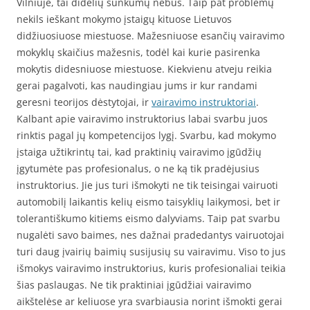
Vilniuje, tai didelių sunkumų nebus. Taip pat problemų
nekils ieškant mokymo įstaigų kituose Lietuvos
didžiuosiuose miestuose. Mažesniuose esančių vairavimo
mokyklų skaičius mažesnis, todėl kai kurie pasirenka
mokytis didesniuose miestuose. Kiekvienu atveju reikia
gerai pagalvoti, kas naudingiau jums ir kur randami
geresni teorijos dėstytojai, ir
vairavimo instruktoriai
.
Kalbant apie vairavimo instruktorius labai svarbu juos
rinktis pagal jų kompetencijos lygį. Svarbu, kad mokymo
įstaiga užtikrintų tai, kad praktinių vairavimo įgūdžių
įgytumėte pas profesionalus, o ne ką tik pradėjusius
instruktorius. Jie jus turi išmokyti ne tik teisingai vairuoti
automobilį laikantis kelių eismo taisyklių laikymosi, bet ir
tolerantiškumo kitiems eismo dalyviams. Taip pat svarbu
nugalėti savo baimes, nes dažnai pradedantys vairuotojai
turi daug įvairių baimių susijusių su vairavimu. Viso to jus
išmokys vairavimo instruktorius, kuris profesionaliai teikia
šias paslaugas. Ne tik praktiniai įgūdžiai vairavimo
aikštelėse ar keliuose yra svarbiausia norint išmokti gerai