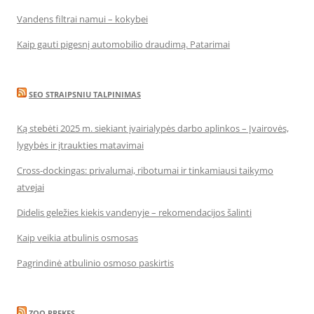
Vandens filtrai namui – kokybei
Kaip gauti pigesnį automobilio draudimą. Patarimai
SEO STRAIPSNIU TALPINIMAS
Ką stebėti 2025 m. siekiant įvairialypės darbo aplinkos – Įvairovės,
lygybės ir įtraukties matavimai
Cross-dockingas: privalumai, ribotumai ir tinkamiausi taikymo
atvejai
Didelis geležies kiekis vandenyje – rekomendacijos šalinti
Kaip veikia atbulinis osmosas
Pagrindinė atbulinio osmoso paskirtis
ZOO PREKES