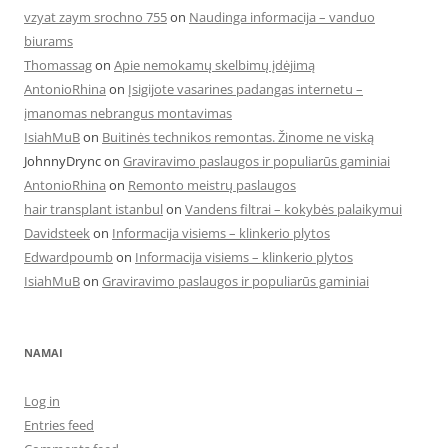
vzyat zaym srochno 755
on
Naudinga informacija – vanduo
biurams
Thomassag
on
Apie nemokamų skelbimų įdėjimą
AntonioRhina
on
Įsigijote vasarines padangas internetu –
įmanomas nebrangus montavimas
IsiahMuB
on
Buitinės technikos remontas. Žinome ne viską
JohnnyDrync
on
Graviravimo paslaugos ir populiarūs gaminiai
AntonioRhina
on
Remonto meistrų paslaugos
hair transplant istanbul
on
Vandens filtrai – kokybės palaikymui
Davidsteek
on
Informacija visiems – klinkerio plytos
Edwardpoumb
on
Informacija visiems – klinkerio plytos
IsiahMuB
on
Graviravimo paslaugos ir populiarūs gaminiai
NAMAI
Log in
Entries feed