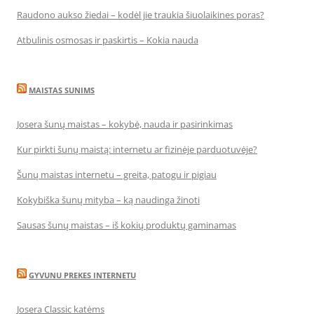
Raudono aukso žiedai – kodėl jie traukia šiuolaikines poras?
Atbulinis osmosas ir paskirtis – Kokia nauda
MAISTAS SUNIMS
Josera šunų maistas – kokybė, nauda ir pasirinkimas
Kur pirkti šunų maistą: internetu ar fizinėje parduotuvėje?
Šunų maistas internetu – greita, patogu ir pigiau
Kokybiška šunų mityba – ką naudinga žinoti
Sausas šunų maistas – iš kokių produktų gaminamas
GYVUNU PREKES INTERNETU
Josera Classic katėms