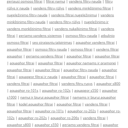
geriausi osmoso filtrai
|
filtrai namui
|
vandens filtrų nauda
|
filtrų
rūšys ir nauda
|
vandens filtrų rūšys
|
vandens minkštinimo filtrai
|
nugeležinimo filtrų nauda
|
vandens filtrai nugeležinimui
|
vandens
minkštinimo filtrų nauda
|
vandens filtrų rūšys
|
nugeležinimo ir
vandens monkštinimo filtrai
|
vandens nukalkinimo filtrai
|
vandens
filtrai
|
geriamo vandens sistemos
|
osmoso filtrų nauda
|
atbulinio
osmoso filtrai
|
seo straipsniu talpinimas
|
aquaphor vandens filtrai
|
aquaphor filtrai
|
osmoso filtrų nauda
|
osmoso filtrai
|
vandens filtrai
aquaphor
|
geriamo vandens filtrai
|
aquaphor filtrai
|
aquaphor filtrai
|
aquaphor filtrai
|
aquaphor filtrai
|
aquaphor namams ir pramonei
|
aquaphor filtrai
|
aquaphor filtrai
|
aquaphor filtrų nauda
|
aquaphor
filtrai
|
aquapgor filtrai ir nauda
|
aquaphor filtrai
|
aquaphor filtrai
|
vandens filtrai
|
aquaphor filtrai
|
vandens filtru rusys
|
aquaphor s800
|
aquaphor ro-101s
|
aquaphor ro-102s
|
aquapgor s550
|
aquaphor
s1000
|
namui ir biurui aquaphor filtrai
|
namams ir biurui aquaphor
filtrai
|
kodel aquaphor filtrai
|
aquaphor filtrai
|
vandens filtrai
|
aquaphor filtrai
|
aquaphor ro-101s
|
aquaphor ro-202s
|
aquaphor ro-
102s
|
aquaphor ro-202s
|
aquaphor ro-206s
|
vandens filtrai
|
aquaphor s800
|
aquaphor s550
|
geriamo vandens filtrai
|
aquaphor