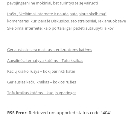
pavojingesni ne mokiniai, bet turintys teisę vairuoti
Įrašo „Skelbimai internete ir nauda patalpinus skelbimą“
komentaras, kurį parašė Diskusijos, seo straipsniai, reklamuok save
Skelbimai internete: kaip portalai gali padėti sutaupyti laiko?
Geriausias Josera maistas sterilizuotoms katėms
Augalinė alternatyva katėms – Tofu kraikas
Kačių kraiko rūšys – kokį parinkti katei
Geriausias kačių kraikas – kokios rūšies
Tofu kraikas katėms – kuo jis ypatingas
RSS Error:
Retrieved unsupported status code "404"