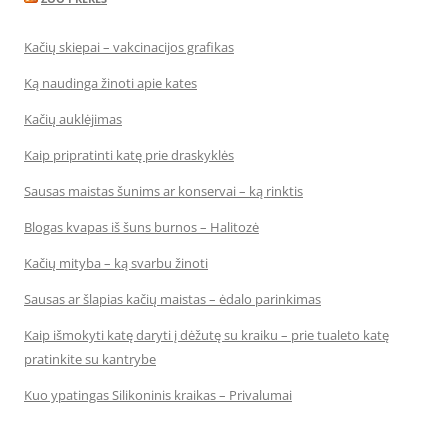
Kačių skiepai – vakcinacijos grafikas
Ką naudinga žinoti apie kates
Kačių auklėjimas
Kaip pripratinti katę prie draskyklės
Sausas maistas šunims ar konservai – ką rinktis
Blogas kvapas iš šuns burnos – Halitozė
Kačių mityba – ką svarbu žinoti
Sausas ar šlapias kačių maistas – ėdalo parinkimas
Kaip išmokyti katę daryti į dėžutę su kraiku – prie tualeto katę
pratinkite su kantrybe
Kuo ypatingas Silikoninis kraikas – Privalumai