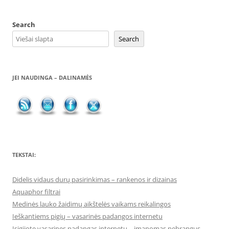
Search
Search
JEI NAUDINGA – DALINAMĖS
TEKSTAI:
Didelis vidaus durų pasirinkimas – rankenos ir dizainas
Aquaphor filtrai
Medinės lauko žaidimų aikštelės vaikams reikalingos
Ieškantiems pigių – vasarinės padangos internetu
Įsigijote vasarines padangas internetu – įmanomas nebrangus