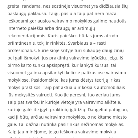
greitai randama, nes sostinėje visuomet yra didžiausia šių
paslaugų paklausa. Taigi, pasiūla taip pat nėra maža.
Ieškodami geriausios vairavimo mokyklos galime naudotis
interneto paieška arba draugų ar artimųjų
rekomendacijomis. Kuris paieškos būdas jums atrodo
priimtinesnis, tokį ir rinkitės. Svarbiausia – rasti
profesionalus, kurie šioje srityje turi sukaupę daug žinių
bei gali išmokyti jus praktinių vairavimo įgūdžių. Jeigu iš
pirmo karto sunku apsispręsti, kur lankyti kursus, tai
visuomet galima apsilankyti keliose patikusiose vairavimo
mokyklose. Pasidomėkite, kas jums dėstys teoriją ir kas
mokys praktikos. Taip pat aktualu ir kokiais automobiliais
jūs mokysitės vairuoti. Kuo jie geresni, tuo geriau jums.
Taip pat svarbu ir kurioje vietoje yra vairavimo aikštelė,
kurioje galėsite įgyti praktinių įgūdžių. Daugeliui patogiau,
kad ji būtų arčiau vairavimo mokyklos, o ne kitame miesto
gale. Tai dažnai nutinka pasirinkus nežinomas mokyklas.
Kaip jau minėjome, jeigu ieškoma vairavimo mokykla