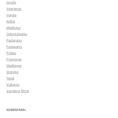
Grožis
Interjeras
Įranga
Keltai
Medicina
Odontologija
Padangos
Paslaugos
Poilsis
Pramonei
Skelbimai
Statyba
Teisė
Vaikams
Vandens filtrai
KOMENTARAI