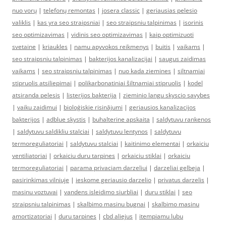
nuo vorų
|
telefonų remontas
|
josera classic
|
geriausias pelesio
valiklis
|
kas yra seo straipsniai
|
seo straipsniu talpinimas
|
isorinis
seo optimizavimas
|
vidinis seo optimizavimas
|
kaip optimizuoti
svetaine
|
kriaukles
|
namu apyvokos reikmenys
|
buitis
|
vaikams
|
seo straipsniu talpinimas
|
bakterijos kanalizacijai
|
saugus zaidimas
vaikams
|
seo straipsniu talpinimas
|
nuo kada ziemines
|
siltnamiai
stipruolis atsiliepimai
|
polikarbonatiniai šiltnamiai stipruolis
|
kodel
atsiranda pelesis
|
listerijos bakterija
|
zieminio langu skyscio savybes
|
vaiku zaidimui
|
bioloģiskie risinājumi
|
geriausios kanalizacijos
bakterijos
|
adblue skystis
|
buhalterine apskaita
|
saldytuvu rankenos
|
saldytuvu saldikliu stalciai
|
saldytuvu lentynos
|
saldytuvu
termoreguliatoriai
|
saldytuvu stalciai
|
kaitinimo elementai
|
orkaiciu
ventiliatoriai
|
orkaiciu duru tarpines
|
orkaiciu stiklai
|
orkaiciu
termoreguliatoriai
|
parama privaciam darzeliui
|
darzeliai gelbeja
|
pasirinkimas vilniuje
|
ieskome geriausio darzelio
|
privatus darzelis
|
masinu voztuvai
|
vandens isleidimo siurbliai
|
duru stiklai
|
seo
straipsniu talpinimas
|
skalbimo masinu bugnai
|
skalbimo masinu
amortizatoriai
|
duru tarpines
|
cbd aliejus
|
itempiamu lubu