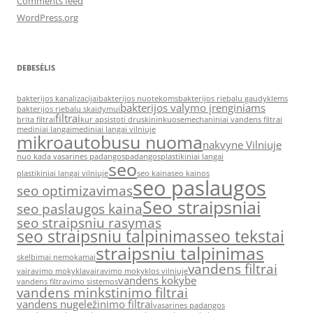
Comments feed
WordPress.org
DEBESĖLIS
bakterijos kanalizacijai
bakterijos nuotekoms
bakterijos riebalu gaudyklems
bakterijos valymo įrenginiams
bakterijos riebalu skaidymui
filtrai
brita filtrai
kur apsistoti druskininkuose
mechaniniai vandens filtrai
mediniai langai
mediniai langai vilniuje
mikroautobusu nuoma
nakvyne Vilniuje
nuo kada vasarines padangos
padangos
plastikiniai langai
seo
plastikiniai langai vilniuje
seo kaina
seo kainos
seo paslaugos
seo optimizavimas
Seo straipsniai
seo paslaugos kaina
seo straipsniu rasymas
seo straipsniu talpinimas
seo tekstai
straipsniu talpinimas
skelbimai nemokamai
vandens filtrai
vairavimo mokykla
vairavimo mokyklos vilniuje
vandens kokybe
vandens filtravimo sistemos
vandens minkstinimo filtrai
vandens nugeležinimo filtrai
vasarines padangos