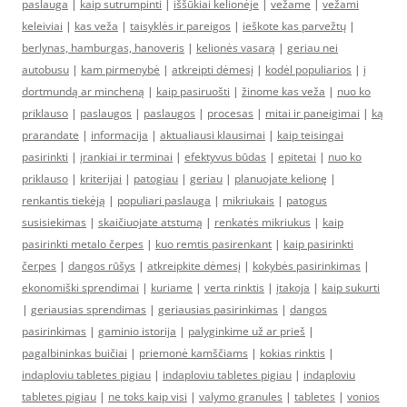
paslauga
|
kaip sutrumpinti
|
iššūkiai kelionėje
|
vežame
|
vežami
keleiviai
|
kas veža
|
taisyklės ir pareigos
|
ieškote kas parvežtų
|
berlynas, hamburgas, hanoveris
|
kelionės vasarą
|
geriau nei
autobusu
|
kam pirmenybė
|
atkreipti dėmesį
|
kodėl populiarios
|
į
dortmundą ar mincheną
|
kaip pasiruošti
|
žinome kas veža
|
nuo ko
priklauso
|
paslaugos
|
paslaugos
|
procesas
|
mitai ir paneigimai
|
ką
prarandate
|
informacija
|
aktualiausi klausimai
|
kaip teisingai
pasirinkti
|
įrankiai ir terminai
|
efektyvus būdas
|
epitetai
|
nuo ko
priklauso
|
kriterijai
|
patogiau
|
geriau
|
planuojate kelionę
|
renkantis tiekėją
|
populiari paslauga
|
mikriukais
|
patogus
susisiekimas
|
skaičiuojate atstumą
|
renkatės mikriukus
|
kaip
pasirinkti metalo čerpes
|
kuo remtis pasirenkant
|
kaip pasirinkti
čerpes
|
dangos rūšys
|
atkreipkite dėmesį
|
kokybės pasirinkimas
|
ekonomiški sprendimai
|
kuriame
|
verta rinktis
|
įtakoja
|
kaip sukurti
|
geriausias sprendimas
|
geriausias pasirinkimas
|
dangos
pasirinkimas
|
gaminio istorija
|
palyginkime už ar prieš
|
pagalbininkas buičiai
|
priemonė kamščiams
|
kokias rinktis
|
indaploviu tabletes pigiau
|
indaploviu tabletes pigiau
|
indaploviu
tabletes pigiau
|
ne toks kaip visi
|
valymo granules
|
tabletes
|
vonios