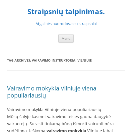
Skip
to
Straipsnių talpinimas.
content
Atgalinės nuorodos, seo straipsniai
Menu
TAG ARCHIVES:
VAIRAVIMO INSTRUKTORIAI VILNIUJE
Vairavimo mokykla Vilniuje viena
populiariausių
Vairavimo mokykla Vilniuje viena populiariausių
Mūsų šalyje kasmet vairavimo teises gauna daugybė
vairuotojų. Surasti tinkamą būdą išmokti vairuoti nėra
sudėtinga. Ieškoma
vairavimo mokykla
Vilniuje labai