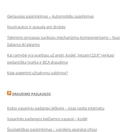
Geriausias pasirinkimas – Automobilių supirkimas
Nuotraukos ir spauda ant drobės
Tekinimo procesas sunkiųjų mechanizmų komponentams – Nuo
žaliavos iki giganto
Kai ramybė yra svarbiau už greitį, kodėl „Vezam123.lt“ renkasi
pedantišką tvarką ir BCA draudimą
Kaip pagerinti užsakymų valdymą?
DRAUDIMO PASLAUGOS
Kokių vasarinių padangų ieškote – visas rasite internetu
Vasarinės padangos keičiamos vasarai – kodėl
Šiuolaikiškas pasirinkimas – vandens aparatai ofisui