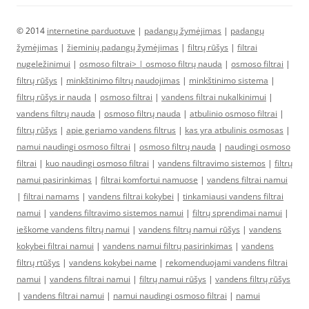
© 2014
internetine parduotuve
|
padangų žymėjimas
|
padangų
žymėjimas
|
žieminių padangų žymėjimas
|
filtrų rūšys
|
filtrai
nugeležinimui
|
osmoso filtrai> |
osmoso filtrų nauda
|
osmoso filtrai
|
filtrų rūšys
|
minkštinimo filtrų naudojimas
|
minkštinimo sistema
|
filtrų rūšys ir nauda
|
osmoso filtrai
|
vandens filtrai nukalkinimui
|
vandens filtrų nauda
|
osmoso filtrų nauda
|
atbulinio osmoso filtrai
|
filtrų rūšys
|
apie geriamo vandens filtrus
|
kas yra atbulinis osmosas
|
namui naudingi osmoso filtrai
|
osmoso filtrų nauda
|
naudingi osmoso
filtrai
|
kuo naudingi osmoso filtrai
|
vandens filtravimo sistemos
|
filtrų
namui pasirinkimas
|
filtrai komfortui namuose
|
vandens filtrai namui
|
filtrai namams
|
vandens filtrai kokybei
|
tinkamiausi vandens filtrai
namui
|
vandens filtravimo sistemos namui
|
filtrų sprendimai namui
|
ieškome vandens filtrų namui
|
vandens filtrų namui rūšys
|
vandens
kokybei filtrai namui
|
vandens namui filtrų pasirinkimas
|
vandens
filtrų rtūšys
|
vandens kokybei name
|
rekomenduojami vandens filtrai
namui
|
vandens filtrai namui
|
filtrų namui rūšys
|
vandens filtrų rūšys
|
vandens filtrai namui
|
namui naudingi osmoso filtrai
|
namui