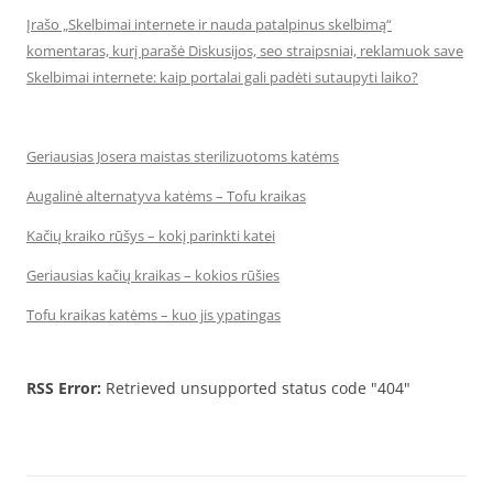
Įrašo „Skelbimai internete ir nauda patalpinus skelbimą“
komentaras, kurį parašė Diskusijos, seo straipsniai, reklamuok save
Skelbimai internete: kaip portalai gali padėti sutaupyti laiko?
Geriausias Josera maistas sterilizuotoms katėms
Augalinė alternatyva katėms – Tofu kraikas
Kačių kraiko rūšys – kokį parinkti katei
Geriausias kačių kraikas – kokios rūšies
Tofu kraikas katėms – kuo jis ypatingas
RSS Error:
Retrieved unsupported status code "404"