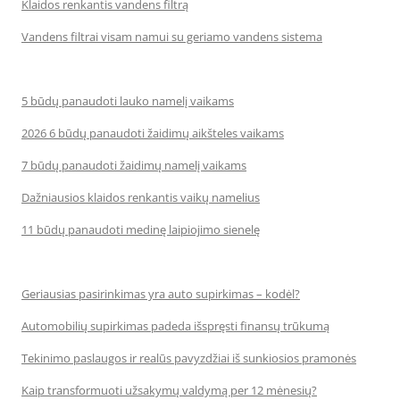
Klaidos renkantis vandens filtrą
Vandens filtrai visam namui su geriamo vandens sistema
5 būdų panaudoti lauko namelį vaikams
2026 6 būdų panaudoti žaidimų aikšteles vaikams
7 būdų panaudoti žaidimų namelį vaikams
Dažniausios klaidos renkantis vaikų namelius
11 būdų panaudoti medinę laipiojimo sienelę
Geriausias pasirinkimas yra auto supirkimas – kodėl?
Automobilių supirkimas padeda išspręsti finansų trūkumą
Tekinimo paslaugos ir realūs pavyzdžiai iš sunkiosios pramonės
Kaip transformuoti užsakymų valdymą per 12 mėnesių?