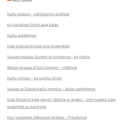
Kačių skiepai – vakcinacijos grafikas
Ką naudinga žinoti apie kates
Kačių auklėjimas
Kaip pripratinti katę prie draskyklės
Sausas maistas šunims ar konservai – ką rinktis
Blogas kvapas iš šuns burnos – Halitozė
Kačių mityba – ką svarbu žinoti
Sausas ar šlapias kačių maistas – ėdalo parinkimas
Kaip išmokyti katę daryti į dėžutę su kraiku – prie tualeto katę
pratinkite su kantrybe
Kuo ypatingas Silikoninis kraikas – Privalumai