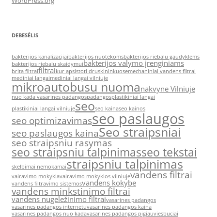
WordPress.org
DEBESĖLIS
bakterijos kanalizacijai
bakterijos nuotekoms
bakterijos riebalu gaudyklems
bakterijos valymo įrenginiams
bakterijos riebalu skaidymui
filtrai
brita filtrai
kur apsistoti druskininkuose
mechaniniai vandens filtrai
mediniai langai
mediniai langai vilniuje
mikroautobusu nuoma
nakvyne Vilniuje
nuo kada vasarines padangos
padangos
plastikiniai langai
seo
plastikiniai langai vilniuje
seo kaina
seo kainos
seo paslaugos
seo optimizavimas
Seo straipsniai
seo paslaugos kaina
seo straipsniu rasymas
seo straipsniu talpinimas
seo tekstai
straipsniu talpinimas
skelbimai nemokamai
vandens filtrai
vairavimo mokykla
vairavimo mokyklos vilniuje
vandens kokybe
vandens filtravimo sistemos
vandens minkstinimo filtrai
vandens nugeležinimo filtrai
vasarines padangos
vasarines padangos internetu
vasarines padangos kaina
vasarines padangos nuo kada
vasarines padangos pigiau
viesbuciai