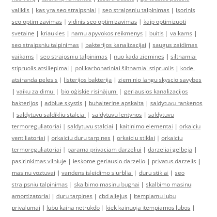
valiklis
|
kas yra seo straipsniai
|
seo straipsniu talpinimas
|
isorinis
seo optimizavimas
|
vidinis seo optimizavimas
|
kaip optimizuoti
svetaine
|
kriaukles
|
namu apyvokos reikmenys
|
buitis
|
vaikams
|
seo straipsniu talpinimas
|
bakterijos kanalizacijai
|
saugus zaidimas
vaikams
|
seo straipsniu talpinimas
|
nuo kada ziemines
|
siltnamiai
stipruolis atsiliepimai
|
polikarbonatiniai šiltnamiai stipruolis
|
kodel
atsiranda pelesis
|
listerijos bakterija
|
zieminio langu skyscio savybes
|
vaiku zaidimui
|
bioloģiskie risinājumi
|
geriausios kanalizacijos
bakterijos
|
adblue skystis
|
buhalterine apskaita
|
saldytuvu rankenos
|
saldytuvu saldikliu stalciai
|
saldytuvu lentynos
|
saldytuvu
termoreguliatoriai
|
saldytuvu stalciai
|
kaitinimo elementai
|
orkaiciu
ventiliatoriai
|
orkaiciu duru tarpines
|
orkaiciu stiklai
|
orkaiciu
termoreguliatoriai
|
parama privaciam darzeliui
|
darzeliai gelbeja
|
pasirinkimas vilniuje
|
ieskome geriausio darzelio
|
privatus darzelis
|
masinu voztuvai
|
vandens isleidimo siurbliai
|
duru stiklai
|
seo
straipsniu talpinimas
|
skalbimo masinu bugnai
|
skalbimo masinu
amortizatoriai
|
duru tarpines
|
cbd aliejus
|
itempiamu lubu
privalumai
|
lubu kaina netrukdo
|
kiek kainuoja itempiamos lubos
|