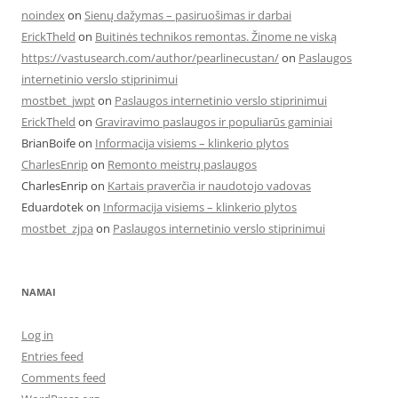
noindex
on
Sienų dažymas – pasiruošimas ir darbai
ErickTheld
on
Buitinės technikos remontas. Žinome ne viską
https://vastusearch.com/author/pearlinecustan/
on
Paslaugos
internetinio verslo stiprinimui
mostbet_jwpt
on
Paslaugos internetinio verslo stiprinimui
ErickTheld
on
Graviravimo paslaugos ir populiarūs gaminiai
BrianBoife
on
Informacija visiems – klinkerio plytos
CharlesEnrip
on
Remonto meistrų paslaugos
CharlesEnrip
on
Kartais praverčia ir naudotojo vadovas
Eduardotek
on
Informacija visiems – klinkerio plytos
mostbet_zjpa
on
Paslaugos internetinio verslo stiprinimui
NAMAI
Log in
Entries feed
Comments feed