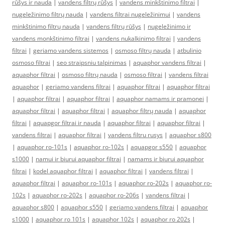
rūšys ir nauda
|
vandens filtrų rūšys
|
vandens minkštinimo filtrai
|
nugeležinimo filtrų nauda
|
vandens filtrai nugeležinimui
|
vandens
minkštinimo filtrų nauda
|
vandens filtrų rūšys
|
nugeležinimo ir
vandens monkštinimo filtrai
|
vandens nukalkinimo filtrai
|
vandens
filtrai
|
geriamo vandens sistemos
|
osmoso filtrų nauda
|
atbulinio
osmoso filtrai
|
seo straipsniu talpinimas
|
aquaphor vandens filtrai
|
aquaphor filtrai
|
osmoso filtrų nauda
|
osmoso filtrai
|
vandens filtrai
aquaphor
|
geriamo vandens filtrai
|
aquaphor filtrai
|
aquaphor filtrai
|
aquaphor filtrai
|
aquaphor filtrai
|
aquaphor namams ir pramonei
|
aquaphor filtrai
|
aquaphor filtrai
|
aquaphor filtrų nauda
|
aquaphor
filtrai
|
aquapgor filtrai ir nauda
|
aquaphor filtrai
|
aquaphor filtrai
|
vandens filtrai
|
aquaphor filtrai
|
vandens filtru rusys
|
aquaphor s800
|
aquaphor ro-101s
|
aquaphor ro-102s
|
aquapgor s550
|
aquaphor
s1000
|
namui ir biurui aquaphor filtrai
|
namams ir biurui aquaphor
filtrai
|
kodel aquaphor filtrai
|
aquaphor filtrai
|
vandens filtrai
|
aquaphor filtrai
|
aquaphor ro-101s
|
aquaphor ro-202s
|
aquaphor ro-
102s
|
aquaphor ro-202s
|
aquaphor ro-206s
|
vandens filtrai
|
aquaphor s800
|
aquaphor s550
|
geriamo vandens filtrai
|
aquaphor
s1000
|
aquaphor ro 101s
|
aquaphor 102s
|
aquaphor ro 202s
|