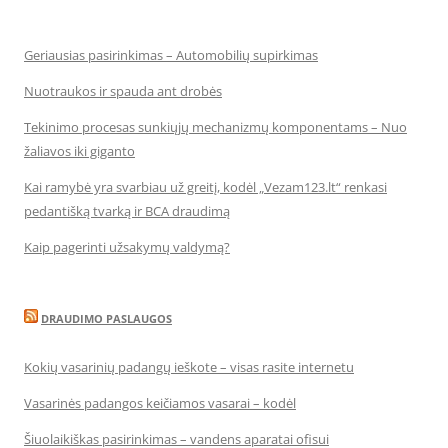
Geriausias pasirinkimas – Automobilių supirkimas
Nuotraukos ir spauda ant drobės
Tekinimo procesas sunkiųjų mechanizmų komponentams – Nuo
žaliavos iki giganto
Kai ramybė yra svarbiau už greitį, kodėl „Vezam123.lt“ renkasi
pedantišką tvarką ir BCA draudimą
Kaip pagerinti užsakymų valdymą?
DRAUDIMO PASLAUGOS
Kokių vasarinių padangų ieškote – visas rasite internetu
Vasarinės padangos keičiamos vasarai – kodėl
Šiuolaikiškas pasirinkimas – vandens aparatai ofisui