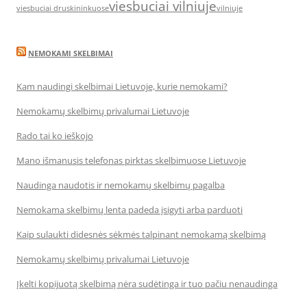
viesbuciai vilniuje
viesbuciai druskininkuose
vilniuje
NEMOKAMI SKELBIMAI
Kam naudingi skelbimai Lietuvoje, kurie nemokami?
Nemokamų skelbimų privalumai Lietuvoje
Rado tai ko ieškojo
Mano išmanusis telefonas pirktas skelbimuose Lietuvoje
Naudinga naudotis ir nemokamų skelbimų pagalba
Nemokama skelbimų lenta padeda įsigyti arba parduoti
Kaip sulaukti didesnės sėkmės talpinant nemokamą skelbimą
Nemokamų skelbimų privalumai Lietuvoje
Įkelti kopijuotą skelbimą nėra sudėtinga ir tuo pačiu nenaudinga