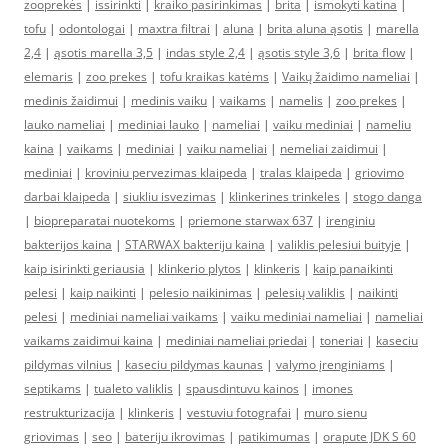
zooprekės
|
issirinkti
|
kraiko pasirinkimas
|
brita
|
ismokyti katina
|
tofu
|
odontologai
|
maxtra filtrai
|
aluna
|
brita aluna ąsotis
|
marella
2,4
|
ąsotis marella 3,5
|
indas style 2,4
|
ąsotis style 3,6
|
brita flow
|
elemaris
|
zoo prekes
|
tofu kraikas katėms
|
Vaikų žaidimo nameliai
|
medinis žaidimui
|
medinis vaiku
|
vaikams
|
namelis
|
zoo prekes
|
lauko nameliai
|
mediniai lauko
|
nameliai
|
vaiku mediniai
|
nameliu
kaina
|
vaikams
|
mediniai
|
vaiku nameliai
|
nemeliai zaidimui
|
mediniai
|
kroviniu pervezimas klaipeda
|
tralas klaipeda
|
griovimo
darbai klaipeda
|
siukliu isvezimas
|
klinkerines trinkeles
|
stogo danga
|
biopreparatai nuotekoms
|
priemone starwax 637
|
irenginiu
bakterijos kaina
|
STARWAX bakteriju kaina
|
valiklis pelesiui buityje
|
kaip isirinkti geriausia
|
klinkerio plytos
|
klinkeris
|
kaip panaikinti
pelesi
|
kaip naikinti
|
pelesio naikinimas
|
pelesių valiklis
|
naikinti
pelesi
|
mediniai nameliai vaikams
|
vaiku mediniai nameliai
|
nameliai
vaikams zaidimui kaina
|
mediniai nameliai priedai
|
toneriai
|
kaseciu
pildymas vilnius
|
kaseciu pildymas kaunas
|
valymo įrenginiams
|
septikams
|
tualeto valiklis
|
spausdintuvu kainos
|
imones
restrukturizacija
|
klinkeris
|
vestuviu fotografai
|
muro sienu
griovimas
|
seo
|
bateriju ikrovimas
|
patikimumas
|
orapute JDK S 60