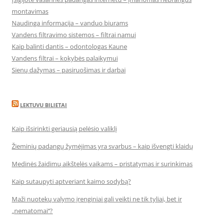
montavimas
Naudinga informacija – vanduo biurams
Vandens filtravimo sistemos – filtrai namui
Kaip balinti dantis – odontologas Kaune
Vandens filtrai – kokybės palaikymui
Sienų dažymas – pasiruošimas ir darbai
LEKTUVU BILIETAI
Kaip išsirinkti geriausią pelėsio valiklį
Žieminių padangų žymėjimas yra svarbus – kaip išvengti klaidų
Medinės žaidimų aikštelės vaikams – pristatymas ir surinkimas
Kaip sutaupyti aptveriant kaimo sodybą?
Maži nuotekų valymo įrenginiai gali veikti ne tik tyliai, bet ir
„nematomai‘‘?