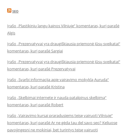
SEO
Įrašo „Plastikinių langų kainos Vilniuje“ komentaras, kurį parašė
Algis
Įrašo „Prezervatyvai yra draugiškiausia priemonė Jūsų sveikatai“
komentaras, kurį parašė Sargiai
Įrašo „Prezervatyvai yra draugiškiausia priemonė Jūsų sveikatai“
komentaras, kurį parašė Prezervatyvai
Įrašo „Svarbi informacija apie vairavimo mokyklą Auruda“
komentaras, kurį parašė Kristina
Įrašo „Skelbimai internete ir nauda patalpinus skelbimą“
komentaras, kurį parašė Robert
Įrašo „Vairavimo kursai praradusiems teisę vairuoti Vilniuje“
komentaras, kurį parašė Ar ne gėda tau del savo seo? Keliuose
pavojingesni ne mokiniai, bet turintys teisę vairuoti