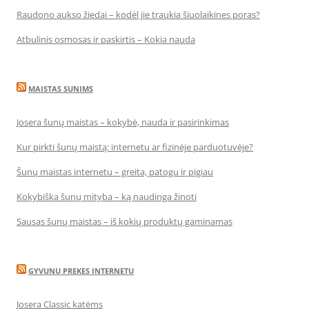
Raudono aukso žiedai – kodėl jie traukia šiuolaikines poras?
Atbulinis osmosas ir paskirtis – Kokia nauda
MAISTAS SUNIMS
Josera šunų maistas – kokybė, nauda ir pasirinkimas
Kur pirkti šunų maistą: internetu ar fizinėje parduotuvėje?
Šunų maistas internetu – greita, patogu ir pigiau
Kokybiška šunų mityba – ką naudinga žinoti
Sausas šunų maistas – iš kokių produktų gaminamas
GYVUNU PREKES INTERNETU
Josera Classic katėms