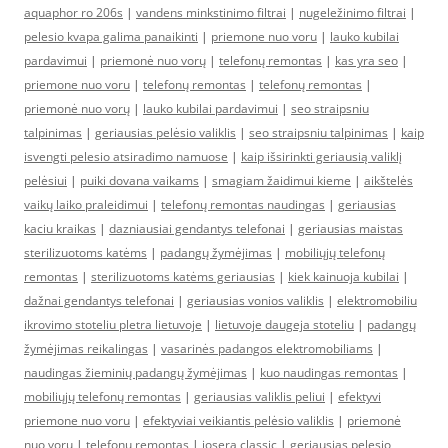
aquaphor ro 206s
|
vandens minkstinimo filtrai
|
nugeležinimo filtrai
|
pelesio kvapa galima panaikinti
|
priemone nuo voru
|
lauko kubilai
pardavimui
|
priemonė nuo vorų
|
telefonų remontas
|
kas yra seo
|
priemone nuo voru
|
telefonų remontas
|
telefonų remontas
|
priemonė nuo vorų
|
lauko kubilai pardavimui
|
seo straipsniu
talpinimas
|
geriausias pelėsio valiklis
|
seo straipsniu talpinimas
|
kaip
isvengti pelesio atsiradimo namuose
|
kaip išsirinkti geriausią valiklį
pelėsiui
|
puiki dovana vaikams
|
smagiam žaidimui kieme
|
aikštelės
vaikų laiko praleidimui
|
telefonų remontas naudingas
|
geriausias
kaciu kraikas
|
dazniausiai gendantys telefonai
|
geriausias maistas
sterilizuotoms katėms
|
padangų žymėjimas
|
mobiliųjų telefonų
remontas
|
sterilizuotoms katėms geriausias
|
kiek kainuoja kubilai
|
dažnai gendantys telefonai
|
geriausias vonios valiklis
|
elektromobiliu
ikrovimo stoteliu pletra lietuvoje
|
lietuvoje daugeja stoteliu
|
padangų
žymėjimas reikalingas
|
vasarinės padangos elektromobiliams
|
naudingas žieminių padangų žymėjimas
|
kuo naudingas remontas
|
mobiliųjų telefonų remontas
|
geriausias valiklis peliui
|
efektyvi
priemone nuo voru
|
efektyviai veikiantis pelėsio valiklis
|
priemonė
nuo vorų
|
telefonų remontas
|
josera classic
|
geriausias pelesio