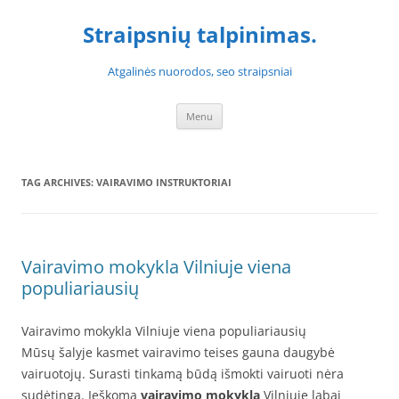
Skip
to
Straipsnių talpinimas.
content
Atgalinės nuorodos, seo straipsniai
Menu
TAG ARCHIVES:
VAIRAVIMO INSTRUKTORIAI
Vairavimo mokykla Vilniuje viena
populiariausių
Vairavimo mokykla Vilniuje viena populiariausių
Mūsų šalyje kasmet vairavimo teises gauna daugybė
vairuotojų. Surasti tinkamą būdą išmokti vairuoti nėra
sudėtinga. Ieškoma
vairavimo mokykla
Vilniuje labai