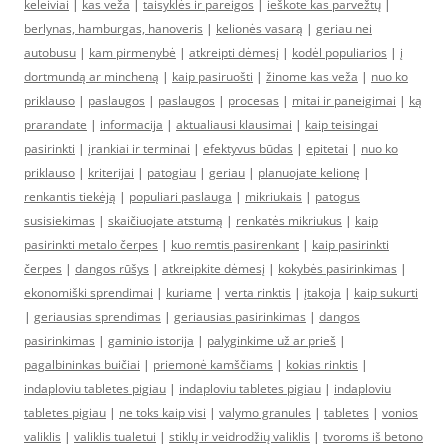
keleiviai
|
kas veža
|
taisyklės ir pareigos
|
ieškote kas parvežtų
|
berlynas, hamburgas, hanoveris
|
kelionės vasarą
|
geriau nei
autobusu
|
kam pirmenybė
|
atkreipti dėmesį
|
kodėl populiarios
|
į
dortmundą ar mincheną
|
kaip pasiruošti
|
žinome kas veža
|
nuo ko
priklauso
|
paslaugos
|
paslaugos
|
procesas
|
mitai ir paneigimai
|
ką
prarandate
|
informacija
|
aktualiausi klausimai
|
kaip teisingai
pasirinkti
|
įrankiai ir terminai
|
efektyvus būdas
|
epitetai
|
nuo ko
priklauso
|
kriterijai
|
patogiau
|
geriau
|
planuojate kelionę
|
renkantis tiekėją
|
populiari paslauga
|
mikriukais
|
patogus
susisiekimas
|
skaičiuojate atstumą
|
renkatės mikriukus
|
kaip
pasirinkti metalo čerpes
|
kuo remtis pasirenkant
|
kaip pasirinkti
čerpes
|
dangos rūšys
|
atkreipkite dėmesį
|
kokybės pasirinkimas
|
ekonomiški sprendimai
|
kuriame
|
verta rinktis
|
įtakoja
|
kaip sukurti
|
geriausias sprendimas
|
geriausias pasirinkimas
|
dangos
pasirinkimas
|
gaminio istorija
|
palyginkime už ar prieš
|
pagalbininkas buičiai
|
priemonė kamščiams
|
kokias rinktis
|
indaploviu tabletes pigiau
|
indaploviu tabletes pigiau
|
indaploviu
tabletes pigiau
|
ne toks kaip visi
|
valymo granules
|
tabletes
|
vonios
valiklis
|
valiklis tualetui
|
stiklų ir veidrodžių valiklis
|
tvoroms iš betono