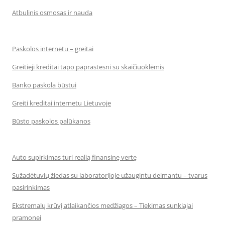
Atbulinis osmosas ir nauda
Paskolos internetu – greitai
Greitieji kreditai tapo paprastesni su skaičiuoklėmis
Banko paskola būstui
Greiti kreditai internetu Lietuvoje
Būsto paskolos palūkanos
Auto supirkimas turi realią finansinę vertę
Sužadėtuvių žiedas su laboratorijoje užaugintu deimantu – tvarus
pasirinkimas
Ekstremalų krūvį atlaikančios medžiagos – Tiekimas sunkiajai
pramonei