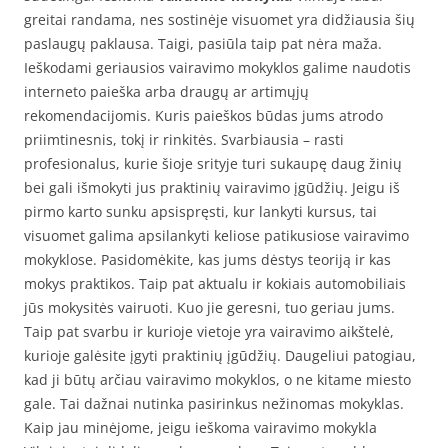
greitai randama, nes sostinėje visuomet yra didžiausia šių
paslaugų paklausa. Taigi, pasiūla taip pat nėra maža.
Ieškodami geriausios vairavimo mokyklos galime naudotis
interneto paieška arba draugų ar artimųjų
rekomendacijomis. Kuris paieškos būdas jums atrodo
priimtinesnis, tokį ir rinkitės. Svarbiausia – rasti
profesionalus, kurie šioje srityje turi sukaupę daug žinių
bei gali išmokyti jus praktinių vairavimo įgūdžių. Jeigu iš
pirmo karto sunku apsispręsti, kur lankyti kursus, tai
visuomet galima apsilankyti keliose patikusiose vairavimo
mokyklose. Pasidomėkite, kas jums dėstys teoriją ir kas
mokys praktikos. Taip pat aktualu ir kokiais automobiliais
jūs mokysitės vairuoti. Kuo jie geresni, tuo geriau jums.
Taip pat svarbu ir kurioje vietoje yra vairavimo aikštelė,
kurioje galėsite įgyti praktinių įgūdžių. Daugeliui patogiau,
kad ji būtų arčiau vairavimo mokyklos, o ne kitame miesto
gale. Tai dažnai nutinka pasirinkus nežinomas mokyklas.
Kaip jau minėjome, jeigu ieškoma vairavimo mokykla