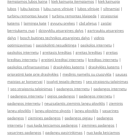
itempiamos lubos kaina
|
kiek kainuoja itempiamos
|
kiek kainuoja
lubos
|
lubu kainos
|
lubu rusys vilniuje
|
lubos vilniuje
|
siltnamiai
|
turbinu remontas kaune
|
turbinu remontas klaipeda
|
straipsniai
katems
|
laiminga kate
|
gyvunu prekes
|
cbd aliejus
|
zaislai
berniukams nuo
|
dziovykliu atsargines dalys
|
gartraukiu atsargines
dalys
|
bosch buitines technikos atsargines dalys
|
vidinis
optimizavimas
|
pasiskolinti nesudėtinga
|
paskolos internetu
|
paskolos internetu
|
greitasis kreditas
|
greitas kreditas
|
greitas
kreditas internetu
|
greitieji kreditai internetu
|
kreditas internetu
|
paskolos refinansavimas
|
draskykles katems
|
draskykles katems
|
pripratinti kate prie draskykles
|
medinis namelis su ciuozykla
|
sausas
maistas ar konservai
|
isvalyti tepalo demes
|
seo straipsniu talpinimas
|
seo straipsniu talpinimas
|
padangos internetu
|
padangos internetu
|
padangos internetu
|
pigios padangos
|
padangos internetu
|
padangos internetu
|
neuzsalantis zieminis langu ploviklis
|
zieminis
langu ploviklis
|
langu plovimo skystis
|
langu ploviklis
|
vasarines
padangos
|
ziemines padangos
|
padangos pigiau
|
padangos
internetu
|
nuo kada keiciamos padangos
|
ziemines padangos
|
vasarines padangos
|
padangu pasirinkimas
|
nuo kada keiciamos