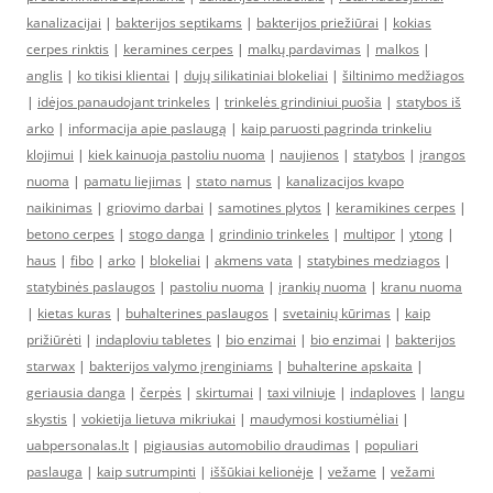
kanalizacijai
|
bakterijos septikams
|
bakterijos priežiūrai
|
kokias
cerpes rinktis
|
keramines cerpes
|
malkų pardavimas
|
malkos
|
anglis
|
ko tikisi klientai
|
dujų silikatiniai blokeliai
|
šiltinimo medžiagos
|
idėjos panaudojant trinkeles
|
trinkelės grindiniui puošia
|
statybos iš
arko
|
informacija apie paslaugą
|
kaip paruosti pagrinda trinkeliu
klojimui
|
kiek kainuoja pastoliu nuoma
|
naujienos
|
statybos
|
įrangos
nuoma
|
pamatu liejimas
|
stato namus
|
kanalizacijos kvapo
naikinimas
|
griovimo darbai
|
samotines plytos
|
keramikines cerpes
|
betono cerpes
|
stogo danga
|
grindinio trinkeles
|
multipor
|
ytong
|
haus
|
fibo
|
arko
|
blokeliai
|
akmens vata
|
statybines medziagos
|
statybinės paslaugos
|
pastoliu nuoma
|
įrankių nuoma
|
kranu nuoma
|
kietas kuras
|
buhalterines paslaugos
|
svetainių kūrimas
|
kaip
prižiūrėti
|
indaploviu tabletes
|
bio enzimai
|
bio enzimai
|
bakterijos
starwax
|
bakterijos valymo įrenginiams
|
buhalterine apskaita
|
geriausia danga
|
čerpės
|
skirtumai
|
taxi vilniuje
|
indaploves
|
langu
skystis
|
vokietija lietuva mikriukai
|
maudymosi kostiumėliai
|
uabpersonalas.lt
|
pigiausias automobilio draudimas
|
populiari
paslauga
|
kaip sutrumpinti
|
iššūkiai kelionėje
|
vežame
|
vežami