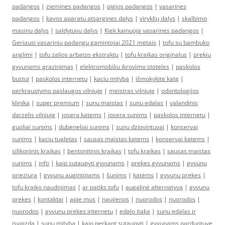
padangos
|
ziemines padangos
|
pigios padangos
|
vasarines
padangos
|
kavos aparatu atsargines dalys
|
viryklių dalys
|
skalbimo
masinu dalys
|
saldytuvu dalys
|
Kiek kainuoja vasarines padangos
|
Geriausi vasariniu padangu gamintojai 2021 metais
|
tofu su bambuko
anglimi
|
tofu zalios arbatos ekstraktu
|
tofu kraikas originalus
|
prekiu
gyvunams grazinimas
|
elektromobiliu ikrovimo stoteles
|
paskolos
bustui
|
paskolos internetu
|
kaciu mityba
|
išmokykite katę
|
perkraustymo paslaugos vilniuje
|
meistras vilniuje
|
odontologijos
klinika
|
super premium
|
sunu maistas
|
sunu edalas
|
valandinis
darzelis vilniuje
|
josera katems
|
josera sunims
|
paskolos internetu
|
guoliai sunims
|
dubeneliai sunims
|
sunu dziovintuvai
|
konservai
sunims
|
kaciu tualetas
|
sausas maistas katems
|
konservai katems
|
silikoninis kraikas
|
bentonitinis kraikas
|
tofu kraikas
|
sausas maistas
sunims
|
info
|
kaip sutaupyti gyvunams
|
prekes gyvunams
|
gyvunu
prieziura
|
gyvunu augintojams
|
šunims
|
katėms
|
gyvunu prekes
|
tofu kraiko naudojimas
|
ar patiks tofu
|
augalinė alternatyva
|
gyvunu
prekes
|
kontaktai
|
apie mus
|
naujienos
|
nuorodos
|
nuorodos
|
nuorodos
|
gyvunu prekes internetu
|
edalo itaka
|
sunu edalas ir
isvaizda
|
sunu mityba
|
kaip perkant sutaupyti
|
gyvunams parduotuve