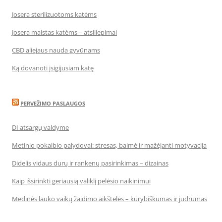
Josera sterilizuotoms katėms
Josera maistas katėms – atsiliepimai
CBD aliejaus nauda gyvūnams
Ką dovanoti įsigijusiam katę
PERVEŽIMO PASLAUGOS
DI atsargų valdyme
Metinio pokalbio palydovai: stresas, baimė ir mažėjanti motyvacija
Didelis vidaus durų ir rankenų pasirinkimas – dizainas
Kaip išsirinkti geriausią valiklį pelėsio naikinimui
Medinės lauko vaikų žaidimo aikštelės – kūrybiškumas ir judrumas