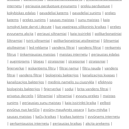
internetu
|
geriausia parduotuve gyvunams
|
prekiu parduotuve
|
kokybiskas edalas
|
pavadeliai katems
|
pavadeliai sunims
|
prekes
katems
|
prekes sunims
|
sausas maistas
|
sunu maistas
|
kaip
ismokyti kate daryti i dezute
|
kuo ypatingas silikoninis kraikas
|
prekes
gyvunams akcija
|
geriausi siltnamiai
|
kaip issirinkti
|
polikarbonatiniai
šiltnamiai
|
tvirti siltnamiai
|
polikarbonatiniai atsiliepimai
|
šiltnamiai
atsiliepimai
|
led reklama
|
vandens filtrai
|
vandens filtrai
|
renkamės
filtrus
|
tinkamiausias maistas
|
maistas internetu
|
geriausias ėdalas
|
augintojams
|
blogas
|
straipsniai
|
straipsniai
|
straipsniai
|
fejerverkai
|
ieskantiems filtru
|
filtrai namui
|
filtru nauda
|
vandens
filtrai
|
vandens filtrai
|
biologinės bakterijos
|
kanalizacijos kvapas
|
kanalizacijos bakterijos
|
medinis namelis su ciuozykla
|
efektyvio
biologinės bakterijos
|
fejerverkai
|
sodui
|
brita vandens filtrai
|
privatus darzelis
|
šiltnamiai
|
siltnamiai
|
gyvunu prekes
|
maistas
sunims
|
geriausias sunu maistas
|
kaip issirinkti kraika
|
gelbsti
gyvūnus nuo karščio
|
gyvūnų maudynės vasarą
|
šunų mityba
|
sausas maistas
|
kačių kraikas
|
kraikas katėms
|
gyvūnams internetu
|
perkamiausios internetu
|
geriausias kraikas
|
akcija prekems
|