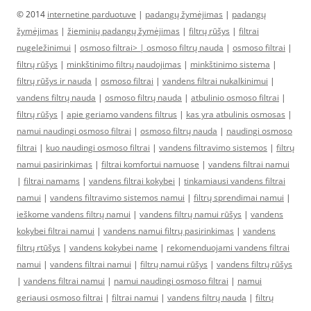
© 2014
internetine parduotuve
|
padangų žymėjimas
|
padangų
žymėjimas
|
žieminių padangų žymėjimas
|
filtrų rūšys
|
filtrai
nugeležinimui
|
osmoso filtrai> |
osmoso filtrų nauda
|
osmoso filtrai
|
filtrų rūšys
|
minkštinimo filtrų naudojimas
|
minkštinimo sistema
|
filtrų rūšys ir nauda
|
osmoso filtrai
|
vandens filtrai nukalkinimui
|
vandens filtrų nauda
|
osmoso filtrų nauda
|
atbulinio osmoso filtrai
|
filtrų rūšys
|
apie geriamo vandens filtrus
|
kas yra atbulinis osmosas
|
namui naudingi osmoso filtrai
|
osmoso filtrų nauda
|
naudingi osmoso
filtrai
|
kuo naudingi osmoso filtrai
|
vandens filtravimo sistemos
|
filtrų
namui pasirinkimas
|
filtrai komfortui namuose
|
vandens filtrai namui
|
filtrai namams
|
vandens filtrai kokybei
|
tinkamiausi vandens filtrai
namui
|
vandens filtravimo sistemos namui
|
filtrų sprendimai namui
|
ieškome vandens filtrų namui
|
vandens filtrų namui rūšys
|
vandens
kokybei filtrai namui
|
vandens namui filtrų pasirinkimas
|
vandens
filtrų rtūšys
|
vandens kokybei name
|
rekomenduojami vandens filtrai
namui
|
vandens filtrai namui
|
filtrų namui rūšys
|
vandens filtrų rūšys
|
vandens filtrai namui
|
namui naudingi osmoso filtrai
|
namui
geriausi osmoso filtrai
|
filtrai namui
|
vandens filtrų nauda
|
filtrų