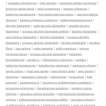
|
oraputes membranos
|
indu ploviklis
|
pavojingu atlieku tvarkymas
|
griovimo darbai kaina
|
geliu pristatymas
|
apatinis trikotazas
|
bakterijos kanalizacijai
|
kosmetika internetu pigiau
|
valentino dienos
dovanos
|
apatinis trikotazas moterims
|
bakterijoskanalizacijai.lt
|
darzelis klaipedoje
|
vaiku darzelis klaipedoje
|
pagalba tėvams
klaipėdoje
|
privatus darželis klaipėdoje gelbėja
|
darželis klaipėdoje
|
pasirinkimas klaipėdoje
|
darželis klaipėdoje
|
privatus darželis
klaipėdoje
|
privatus darželis klaipėdoje
|
darželis klaipėdoje
|
vandens
filtrai
|
nuo pelesio
|
vaiku nameliai
|
aukliu agentura
|
valymo
irenginiai kainos
|
privatus darzelis klaipedoje
|
biologijos
korepetitorius
|
paroles.lt
|
ieškantiems priemonių
|
septikui
|
bakterijos kanalizacijai
|
buhalterines paslaugos
|
paslaugos vilniuje
|
cerpiu stogas
|
mitai apie dangą
|
apie čerpinį stogą
|
apie čerpes
|
patarimai
|
paslaugos Lietuvoje
|
dokumentai
|
programos
|
kiek
kainuoja
|
apskaitaman.lt
|
naujiems ir probleminiams septikams
|
geriausios priemones
|
kanalizaciniai vandenys
|
vandens suliniu
valymas
|
vamzdziu valymo granules
|
mikrogranules kanalizacijos
valymui
|
gelinis kanalizacijos vamzdziu valiklis
|
vamzdziu valymui
|
probleminiams septikams
|
bakterijos maišeliais
|
retai naudojamai