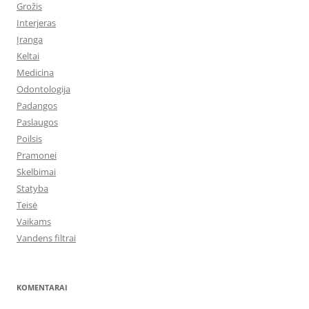
Grožis
Interjeras
Įranga
Keltai
Medicina
Odontologija
Padangos
Paslaugos
Poilsis
Pramonei
Skelbimai
Statyba
Teisė
Vaikams
Vandens filtrai
KOMENTARAI