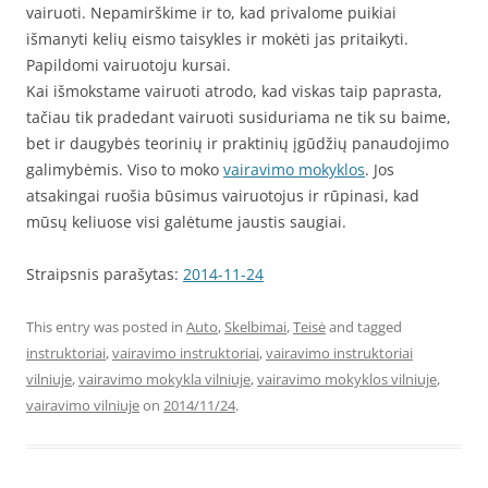
vairuoti. Nepamirškime ir to, kad privalome puikiai
išmanyti kelių eismo taisykles ir mokėti jas pritaikyti.
Papildomi vairuotoju kursai.
Kai išmokstame vairuoti atrodo, kad viskas taip paprasta,
tačiau tik pradedant vairuoti susiduriama ne tik su baime,
bet ir daugybės teorinių ir praktinių įgūdžių panaudojimo
galimybėmis. Viso to moko
vairavimo mokyklos
. Jos
atsakingai ruošia būsimus vairuotojus ir rūpinasi, kad
mūsų keliuose visi galėtume jaustis saugiai.
Straipsnis parašytas:
2014-11-24
This entry was posted in
Auto
,
Skelbimai
,
Teisė
and tagged
instruktoriai
,
vairavimo instruktoriai
,
vairavimo instruktoriai
vilniuje
,
vairavimo mokykla vilniuje
,
vairavimo mokyklos vilniuje
,
vairavimo vilniuje
on
2014/11/24
.