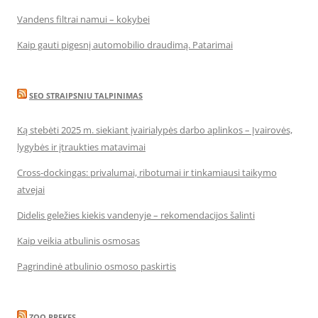
Vandens filtrai namui – kokybei
Kaip gauti pigesnį automobilio draudimą. Patarimai
SEO STRAIPSNIU TALPINIMAS
Ką stebėti 2025 m. siekiant įvairialypės darbo aplinkos – Įvairovės,
lygybės ir įtraukties matavimai
Cross-dockingas: privalumai, ribotumai ir tinkamiausi taikymo
atvejai
Didelis geležies kiekis vandenyje – rekomendacijos šalinti
Kaip veikia atbulinis osmosas
Pagrindinė atbulinio osmoso paskirtis
ZOO PREKES