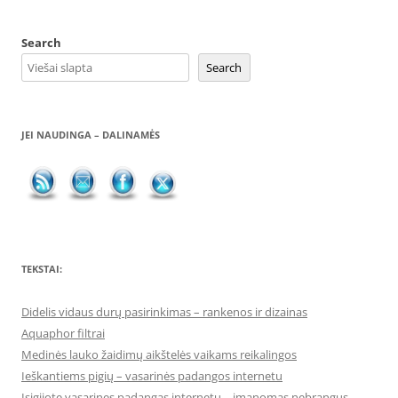
Search
Search
JEI NAUDINGA – DALINAMĖS
TEKSTAI:
Didelis vidaus durų pasirinkimas – rankenos ir dizainas
Aquaphor filtrai
Medinės lauko žaidimų aikštelės vaikams reikalingos
Ieškantiems pigių – vasarinės padangos internetu
Įsigijote vasarines padangas internetu – įmanomas nebrangus