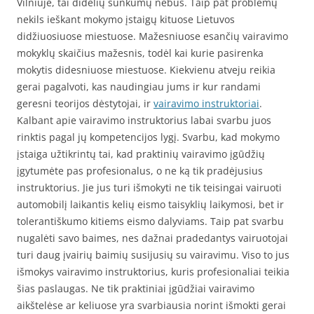
Vilniuje, tai didelių sunkumų nebus. Taip pat problemų
nekils ieškant mokymo įstaigų kituose Lietuvos
didžiuosiuose miestuose. Mažesniuose esančių vairavimo
mokyklų skaičius mažesnis, todėl kai kurie pasirenka
mokytis didesniuose miestuose. Kiekvienu atveju reikia
gerai pagalvoti, kas naudingiau jums ir kur randami
geresni teorijos dėstytojai, ir
vairavimo instruktoriai
.
Kalbant apie vairavimo instruktorius labai svarbu juos
rinktis pagal jų kompetencijos lygį. Svarbu, kad mokymo
įstaiga užtikrintų tai, kad praktinių vairavimo įgūdžių
įgytumėte pas profesionalus, o ne ką tik pradėjusius
instruktorius. Jie jus turi išmokyti ne tik teisingai vairuoti
automobilį laikantis kelių eismo taisyklių laikymosi, bet ir
tolerantiškumo kitiems eismo dalyviams. Taip pat svarbu
nugalėti savo baimes, nes dažnai pradedantys vairuotojai
turi daug įvairių baimių susijusių su vairavimu. Viso to jus
išmokys vairavimo instruktorius, kuris profesionaliai teikia
šias paslaugas. Ne tik praktiniai įgūdžiai vairavimo
aikštelėse ar keliuose yra svarbiausia norint išmokti gerai