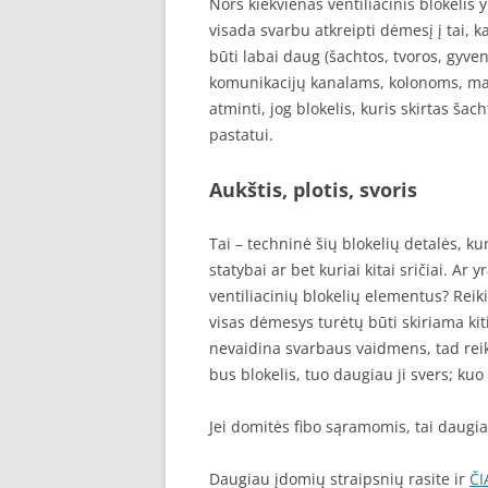
Nors kiekvienas ventiliacinis blokelis y
visada svarbu atkreipti dėmesį į tai, 
būti labai daug (šachtos, tvoros, gyve
komunikacijų kanalams, kolonoms, ma
atminti, jog blokelis, kuris skirtas š
pastatui.
Aukštis, plotis, svoris
Tai – techninė šių blokelių detalės, kur
statybai ar bet kuriai kitai sričiai. Ar
ventiliacinių blokelių elementus? Reiki
visas dėmesys turėtų būti skiriama kit
nevaidina svarbaus vaidmens, tad reiki
bus blokelis, tuo daugiau ji svers; kuo
Jei domitės fibo sąramomis, tai daugi
Daugiau įdomių straipsnių rasite ir
ČI