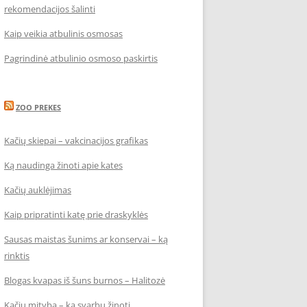
rekomendacijos šalinti
Kaip veikia atbulinis osmosas
Pagrindinė atbulinio osmoso paskirtis
ZOO PREKES
Kačių skiepai – vakcinacijos grafikas
Ką naudinga žinoti apie kates
Kačių auklėjimas
Kaip pripratinti katę prie draskyklės
Sausas maistas šunims ar konservai – ką
rinktis
Blogas kvapas iš šuns burnos – Halitozė
Kačių mityba – ką svarbu žinoti