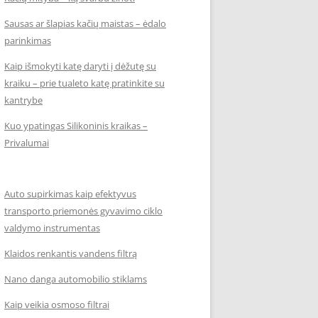
Sausas ar šlapias kačių maistas – ėdalo
parinkimas
Kaip išmokyti katę daryti į dėžutę su
kraiku – prie tualeto katę pratinkite su
kantrybe
Kuo ypatingas Silikoninis kraikas –
Privalumai
Auto supirkimas kaip efektyvus
transporto priemonės gyvavimo ciklo
valdymo instrumentas
Klaidos renkantis vandens filtrą
Nano danga automobilio stiklams
Kaip veikia osmoso filtrai