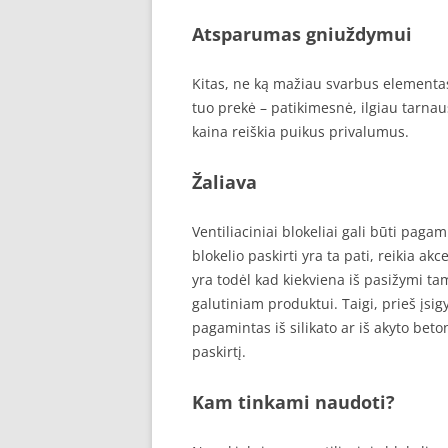
Atsparumas gniuždymui
Kitas, ne ką mažiau svarbus elementa
tuo prekė – patikimesnė, ilgiau tarnau
kaina reiškia puikus privalumus.
Žaliava
Ventiliaciniai blokeliai gali būti pagami
blokelio paskirti yra ta pati, reikia a
yra todėl kad kiekviena iš pasižymi ta
galutiniam produktui. Taigi, prieš įsig
pagamintas iš silikato ar iš akyto betono
paskirtį.
Kam tinkami naudoti?