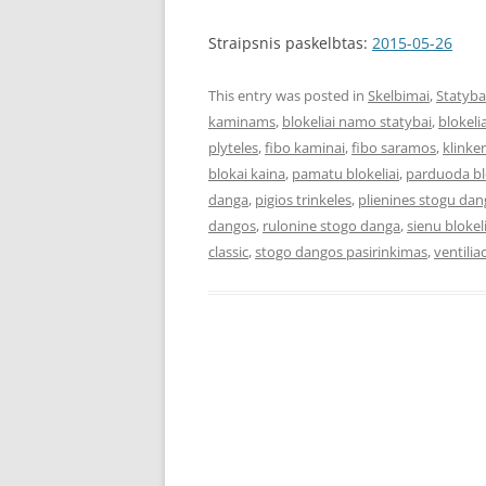
Straipsnis paskelbtas:
2015-05-26
This entry was posted in
Skelbimai
,
Statyba
kaminams
,
blokeliai namo statybai
,
blokel
plyteles
,
fibo kaminai
,
fibo saramos
,
klinke
blokai kaina
,
pamatu blokeliai
,
parduoda bl
danga
,
pigios trinkeles
,
plienines stogu da
dangos
,
rulonine stogo danga
,
sienu blokeli
classic
,
stogo dangos pasirinkimas
,
ventiliac