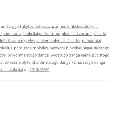
and tagged
akytas betonas
,
azurines trinkeles
,
blokeliai
iai pamatams
,
blokeliai pertvaroms
,
blokeliai tvoroms
,
fasado
rinės fasado plytelės
,
klinkerio plyteles fasadui
,
pamatiniai
okelius
,
parduoda trinkeles
,
pertvaru blokeliai
,
pigiausia stogo
ngos
,
prilydoma stogo danga
,
pvc stogo danga kaina
,
pvc stogo
ai
,
silikatine plyta
,
skardine stogo danga kaina
,
stogo danga
iniai blokeliai
on
2015/05/26
.