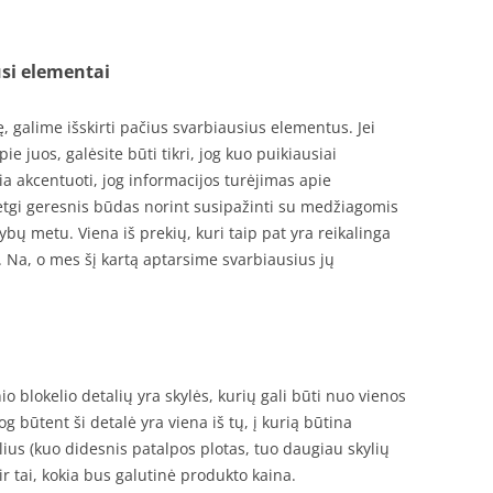
usi elementai
 galime išskirti pačius svarbiausius elementus. Jei
ie juos, galėsite būti tikri, jog kuo puikiausiai
ia akcentuoti, jog informacijos turėjimas apie
etgi geresnis būdas norint susipažinti su medžiagomis
tybų metu. Viena iš prekių, kuri taip pat yra reikalinga
. Na, o mes šį kartą aptarsime svarbiausius jų
io blokelio detalių yra skylės, kurių gali būti nuo vienos
 jog būtent ši detalė yra viena iš tų, į kurią būtina
lius (kuo didesnis patalpos plotas, tuo daugiau skylių
a ir tai, kokia bus galutinė produkto kaina.