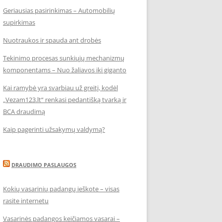
Geriausias pasirinkimas – Automobilių
supirkimas
Nuotraukos ir spauda ant drobės
Tekinimo procesas sunkiųjų mechanizmų
komponentams – Nuo žaliavos iki giganto
Kai ramybė yra svarbiau už greitį, kodėl
„Vezam123.lt“ renkasi pedantišką tvarką ir
BCA draudimą
Kaip pagerinti užsakymų valdymą?
DRAUDIMO PASLAUGOS
Kokių vasarinių padangų ieškote – visas
rasite internetu
Vasarinės padangos keičiamos vasarai –