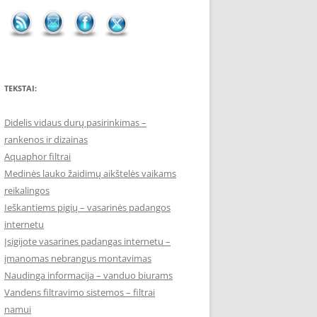
TEKSTAI:
Didelis vidaus durų pasirinkimas –
rankenos ir dizainas
Aquaphor filtrai
Medinės lauko žaidimų aikštelės vaikams
reikalingos
Ieškantiems pigių – vasarinės padangos
internetu
Įsigijote vasarines padangas internetu –
įmanomas nebrangus montavimas
Naudinga informacija – vanduo biurams
Vandens filtravimo sistemos – filtrai
namui