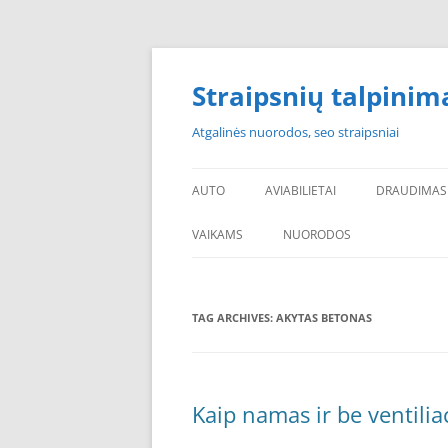
Skip
to
content
Straipsnių talpinim
Atgalinės nuorodos, seo straipsniai
AUTO
AVIABILIETAI
DRAUDIMAS
VAIKAMS
NUORODOS
POPULIARIAUSI
TAG ARCHIVES:
AKYTAS BETONAS
PADANGOS PIGIAU
PERKU PADANGAS
NAUJOS PADANGOS
Kaip namas ir be ventilia
PIGIOS PADANGOS