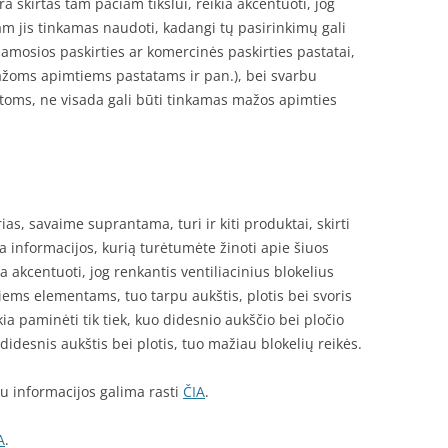
ra skirtas tam pačiam tikslui, reikia akcentuoti, jog
kam jis tinkamas naudoti, kadangi tų pasirinkimų gali
namosios paskirties ar komercinės paskirties pastatai,
žoms apimtiems pastatams ir pan.), bei svarbu
achtoms, ne visada gali būti tinkamas mažos apimties
ias, savaime suprantama, turi ir kiti produktai, skirti
 yra informacijos, kurią turėtumėte žinoti apie šiuos
a akcentuoti, jog renkantis ventiliacinius blokelius
iems elementams, tuo tarpu aukštis, plotis bei svoris
a paminėti tik tiek, kuo didesnio aukščio bei pločio
 didesnis aukštis bei plotis, tuo mažiau blokelių reikės.
au informacijos galima rasti
ČIA
.
A
.