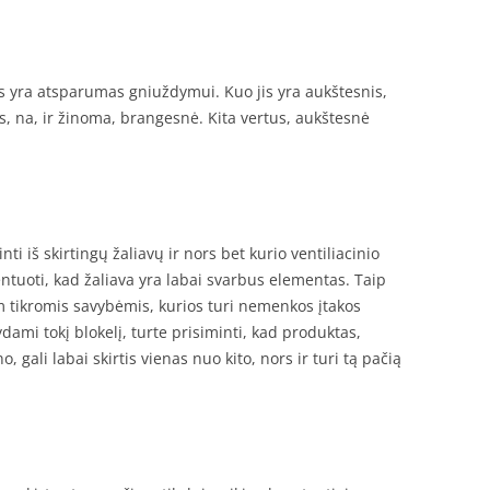
s yra atsparumas gniuždymui. Kuo jis yra aukštesnis,
s, na, ir žinoma, brangesnė. Kita vertus, aukštesnė
nti iš skirtingų žaliavų ir nors bet kurio ventiliacinio
kcentuoti, kad žaliava yra labai svarbus elementas. Taip
m tikromis savybėmis, kurios turi nemenkos įtakos
ydami tokį blokelį, turte prisiminti, kad produktas,
, gali labai skirtis vienas nuo kito, nors ir turi tą pačią