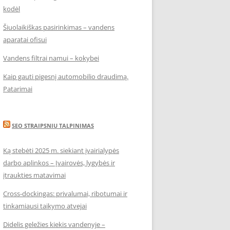
kodėl
Šiuolaikiškas pasirinkimas – vandens
aparatai ofisui
Vandens filtrai namui – kokybei
Kaip gauti pigesnį automobilio draudimą.
Patarimai
SEO STRAIPSNIU TALPINIMAS
Ką stebėti 2025 m. siekiant įvairialypės
darbo aplinkos – Įvairovės, lygybės ir
įtraukties matavimai
Cross-dockingas: privalumai, ribotumai ir
tinkamiausi taikymo atvejai
Didelis geležies kiekis vandenyje –