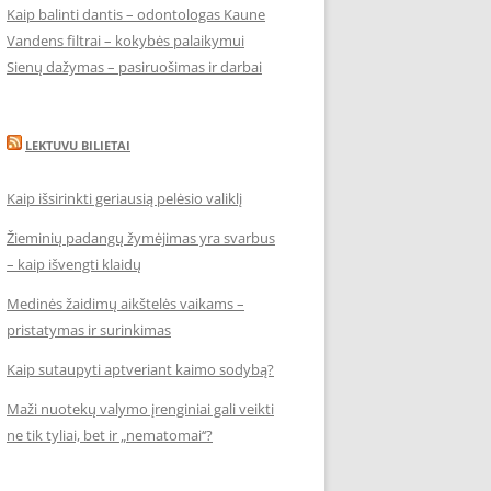
Kaip balinti dantis – odontologas Kaune
Vandens filtrai – kokybės palaikymui
Sienų dažymas – pasiruošimas ir darbai
LEKTUVU BILIETAI
Kaip išsirinkti geriausią pelėsio valiklį
Žieminių padangų žymėjimas yra svarbus
– kaip išvengti klaidų
Medinės žaidimų aikštelės vaikams –
pristatymas ir surinkimas
Kaip sutaupyti aptveriant kaimo sodybą?
Maži nuotekų valymo įrenginiai gali veikti
ne tik tyliai, bet ir „nematomai‘‘?