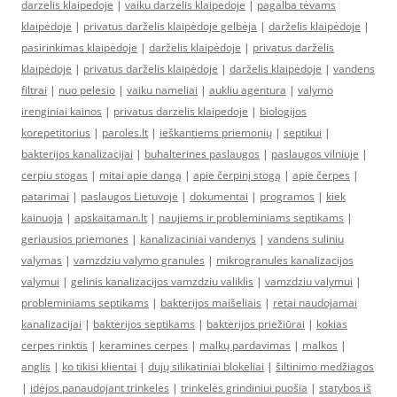
darzelis klaipedoje
|
vaiku darzelis klaipedoje
|
pagalba tėvams
klaipėdoje
|
privatus darželis klaipėdoje gelbėja
|
darželis klaipėdoje
|
pasirinkimas klaipėdoje
|
darželis klaipėdoje
|
privatus darželis
klaipėdoje
|
privatus darželis klaipėdoje
|
darželis klaipėdoje
|
vandens
filtrai
|
nuo pelesio
|
vaiku nameliai
|
aukliu agentura
|
valymo
irenginiai kainos
|
privatus darzelis klaipedoje
|
biologijos
korepetitorius
|
paroles.lt
|
ieškantiems priemonių
|
septikui
|
bakterijos kanalizacijai
|
buhalterines paslaugos
|
paslaugos vilniuje
|
cerpiu stogas
|
mitai apie dangą
|
apie čerpinį stogą
|
apie čerpes
|
patarimai
|
paslaugos Lietuvoje
|
dokumentai
|
programos
|
kiek
kainuoja
|
apskaitaman.lt
|
naujiems ir probleminiams septikams
|
geriausios priemones
|
kanalizaciniai vandenys
|
vandens suliniu
valymas
|
vamzdziu valymo granules
|
mikrogranules kanalizacijos
valymui
|
gelinis kanalizacijos vamzdziu valiklis
|
vamzdziu valymui
|
probleminiams septikams
|
bakterijos maišeliais
|
retai naudojamai
kanalizacijai
|
bakterijos septikams
|
bakterijos priežiūrai
|
kokias
cerpes rinktis
|
keramines cerpes
|
malkų pardavimas
|
malkos
|
anglis
|
ko tikisi klientai
|
dujų silikatiniai blokeliai
|
šiltinimo medžiagos
|
idėjos panaudojant trinkeles
|
trinkelės grindiniui puošia
|
statybos iš