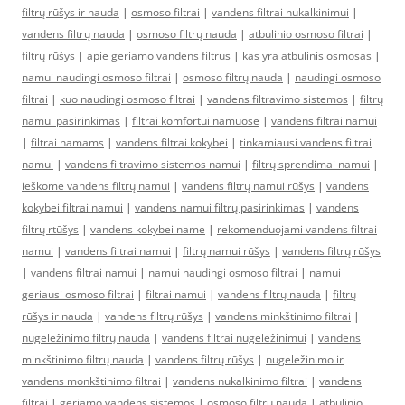
filtrų rūšys ir nauda
|
osmoso filtrai
|
vandens filtrai nukalkinimui
|
vandens filtrų nauda
|
osmoso filtrų nauda
|
atbulinio osmoso filtrai
|
filtrų rūšys
|
apie geriamo vandens filtrus
|
kas yra atbulinis osmosas
|
namui naudingi osmoso filtrai
|
osmoso filtrų nauda
|
naudingi osmoso
filtrai
|
kuo naudingi osmoso filtrai
|
vandens filtravimo sistemos
|
filtrų
namui pasirinkimas
|
filtrai komfortui namuose
|
vandens filtrai namui
|
filtrai namams
|
vandens filtrai kokybei
|
tinkamiausi vandens filtrai
namui
|
vandens filtravimo sistemos namui
|
filtrų sprendimai namui
|
ieškome vandens filtrų namui
|
vandens filtrų namui rūšys
|
vandens
kokybei filtrai namui
|
vandens namui filtrų pasirinkimas
|
vandens
filtrų rtūšys
|
vandens kokybei name
|
rekomenduojami vandens filtrai
namui
|
vandens filtrai namui
|
filtrų namui rūšys
|
vandens filtrų rūšys
|
vandens filtrai namui
|
namui naudingi osmoso filtrai
|
namui
geriausi osmoso filtrai
|
filtrai namui
|
vandens filtrų nauda
|
filtrų
rūšys ir nauda
|
vandens filtrų rūšys
|
vandens minkštinimo filtrai
|
nugeležinimo filtrų nauda
|
vandens filtrai nugeležinimui
|
vandens
minkštinimo filtrų nauda
|
vandens filtrų rūšys
|
nugeležinimo ir
vandens monkštinimo filtrai
|
vandens nukalkinimo filtrai
|
vandens
filtrai
|
geriamo vandens sistemos
|
osmoso filtrų nauda
|
atbulinio