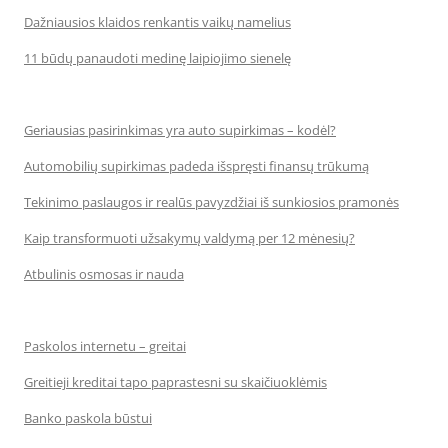
Dažniausios klaidos renkantis vaikų namelius
11 būdų panaudoti medinę laipiojimo sienelę
Geriausias pasirinkimas yra auto supirkimas – kodėl?
Automobilių supirkimas padeda išspręsti finansų trūkumą
Tekinimo paslaugos ir realūs pavyzdžiai iš sunkiosios pramonės
Kaip transformuoti užsakymų valdymą per 12 mėnesių?
Atbulinis osmosas ir nauda
Paskolos internetu – greitai
Greitieji kreditai tapo paprastesni su skaičiuoklėmis
Banko paskola būstui