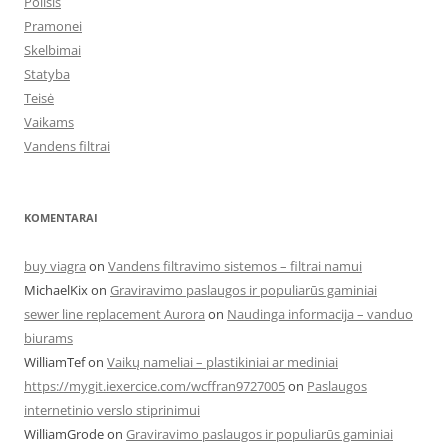
Poilsis
Pramonei
Skelbimai
Statyba
Teisė
Vaikams
Vandens filtrai
KOMENTARAI
buy viagra
on
Vandens filtravimo sistemos – filtrai namui
MichaelKix
on
Graviravimo paslaugos ir populiarūs gaminiai
sewer line replacement Aurora
on
Naudinga informacija – vanduo
biurams
WilliamTef
on
Vaikų nameliai – plastikiniai ar mediniai
https://mygit.iexercice.com/wcffran9727005
on
Paslaugos
internetinio verslo stiprinimui
WilliamGrode
on
Graviravimo paslaugos ir populiarūs gaminiai