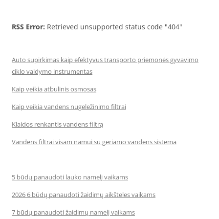
RSS Error:
Retrieved unsupported status code "404"
Auto supirkimas kaip efektyvus transporto priemonės gyvavimo
ciklo valdymo instrumentas
Kaip veikia atbulinis osmosas
Kaip veikia vandens nugeležinimo filtrai
Klaidos renkantis vandens filtrą
Vandens filtrai visam namui su geriamo vandens sistema
5 būdų panaudoti lauko namelį vaikams
2026 6 būdų panaudoti žaidimų aikšteles vaikams
7 būdų panaudoti žaidimų namelį vaikams