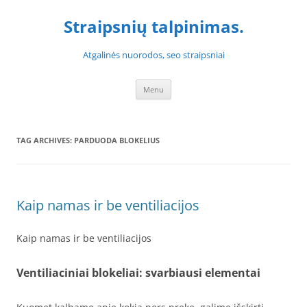
Skip
to
Straipsnių talpinimas.
content
Atgalinės nuorodos, seo straipsniai
Menu
TAG ARCHIVES:
PARDUODA BLOKELIUS
Kaip namas ir be ventiliacijos
Kaip namas ir be ventiliacijos
Ventiliaciniai blokeliai: svarbiausi elementai