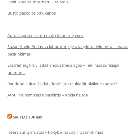
Greiti kreditai internetu Lietuvoje
Būsto paskolos palūkanos
Auto supirkimas turi realią finansinę vertę
Sužadėtuvių žiedas su laboratorijoje užaugintu deimantu – tvarus
pasirinkimas
Ekstremalų krūvį atlaikančios medžiagos – Tiekimas sunkiajai
pramonei
Raudono aukso žiedai – kodėl jie traukia šiuolaikines poras?
Atbulinis osmosas ir paskirtis – Kokia nauda
MAISTAS SUNIMS
Josera šunų maistas – kokybė, nauda ir pasirinkimas