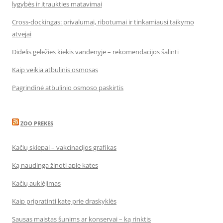
lygybės ir įtraukties matavimai
Cross-dockingas: privalumai, ribotumai ir tinkamiausi taikymo
atvejai
Didelis geležies kiekis vandenyje – rekomendacijos šalinti
Kaip veikia atbulinis osmosas
Pagrindinė atbulinio osmoso paskirtis
ZOO PREKES
Kačių skiepai – vakcinacijos grafikas
Ką naudinga žinoti apie kates
Kačių auklėjimas
Kaip pripratinti katę prie draskyklės
Sausas maistas šunims ar konservai – ką rinktis