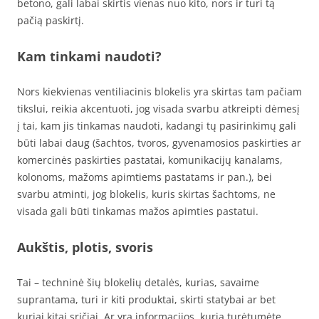
betono, gali labai skirtis vienas nuo kito, nors ir turi tą
pačią paskirtį.
Kam tinkami naudoti?
Nors kiekvienas ventiliacinis blokelis yra skirtas tam pačiam
tikslui, reikia akcentuoti, jog visada svarbu atkreipti dėmesį
į tai, kam jis tinkamas naudoti, kadangi tų pasirinkimų gali
būti labai daug (šachtos, tvoros, gyvenamosios paskirties ar
komercinės paskirties pastatai, komunikacijų kanalams,
kolonoms, mažoms apimtiems pastatams ir pan.), bei
svarbu atminti, jog blokelis, kuris skirtas šachtoms, ne
visada gali būti tinkamas mažos apimties pastatui.
Aukštis, plotis, svoris
Tai – techninė šių blokelių detalės, kurias, savaime
suprantama, turi ir kiti produktai, skirti statybai ar bet
kuriai kitai sričiai. Ar yra informacijos, kurią turėtumėte