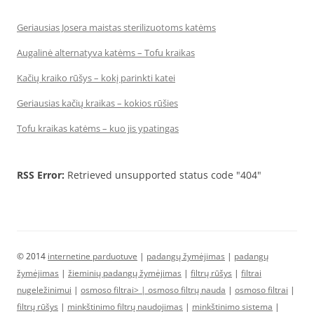
Geriausias Josera maistas sterilizuotoms katėms
Augalinė alternatyva katėms – Tofu kraikas
Kačių kraiko rūšys – kokį parinkti katei
Geriausias kačių kraikas – kokios rūšies
Tofu kraikas katėms – kuo jis ypatingas
RSS Error:
Retrieved unsupported status code "404"
© 2014
internetine parduotuve
|
padangų žymėjimas
|
padangų
žymėjimas
|
žieminių padangų žymėjimas
|
filtrų rūšys
|
filtrai
nugeležinimui
|
osmoso filtrai> |
osmoso filtrų nauda
|
osmoso filtrai
|
filtrų rūšys
|
minkštinimo filtrų naudojimas
|
minkštinimo sistema
|