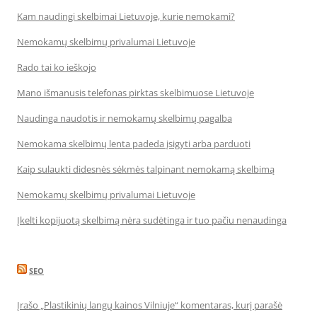
Kam naudingi skelbimai Lietuvoje, kurie nemokami?
Nemokamų skelbimų privalumai Lietuvoje
Rado tai ko ieškojo
Mano išmanusis telefonas pirktas skelbimuose Lietuvoje
Naudinga naudotis ir nemokamų skelbimų pagalba
Nemokama skelbimų lenta padeda įsigyti arba parduoti
Kaip sulaukti didesnės sėkmės talpinant nemokamą skelbimą
Nemokamų skelbimų privalumai Lietuvoje
Įkelti kopijuotą skelbimą nėra sudėtinga ir tuo pačiu nenaudinga
SEO
Įrašo „Plastikinių langų kainos Vilniuje“ komentaras, kurį parašė