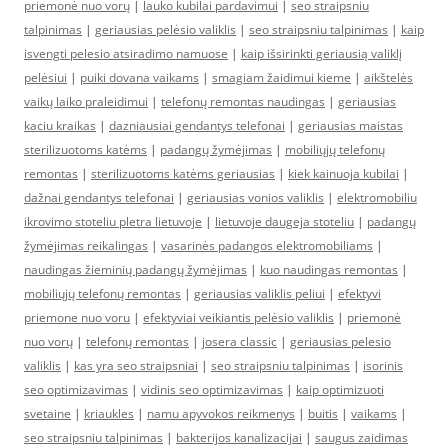
priemonė nuo vorų
|
lauko kubilai pardavimui
|
seo straipsniu
talpinimas
|
geriausias pelėsio valiklis
|
seo straipsniu talpinimas
|
kaip
isvengti pelesio atsiradimo namuose
|
kaip išsirinkti geriausią valiklį
pelėsiui
|
puiki dovana vaikams
|
smagiam žaidimui kieme
|
aikštelės
vaikų laiko praleidimui
|
telefonų remontas naudingas
|
geriausias
kaciu kraikas
|
dazniausiai gendantys telefonai
|
geriausias maistas
sterilizuotoms katėms
|
padangų žymėjimas
|
mobiliųjų telefonų
remontas
|
sterilizuotoms katėms geriausias
|
kiek kainuoja kubilai
|
dažnai gendantys telefonai
|
geriausias vonios valiklis
|
elektromobiliu
ikrovimo stoteliu pletra lietuvoje
|
lietuvoje daugeja stoteliu
|
padangų
žymėjimas reikalingas
|
vasarinės padangos elektromobiliams
|
naudingas žieminių padangų žymėjimas
|
kuo naudingas remontas
|
mobiliųjų telefonų remontas
|
geriausias valiklis peliui
|
efektyvi
priemone nuo voru
|
efektyviai veikiantis pelėsio valiklis
|
priemonė
nuo vorų
|
telefonų remontas
|
josera classic
|
geriausias pelesio
valiklis
|
kas yra seo straipsniai
|
seo straipsniu talpinimas
|
isorinis
seo optimizavimas
|
vidinis seo optimizavimas
|
kaip optimizuoti
svetaine
|
kriaukles
|
namu apyvokos reikmenys
|
buitis
|
vaikams
|
seo straipsniu talpinimas
|
bakterijos kanalizacijai
|
saugus zaidimas