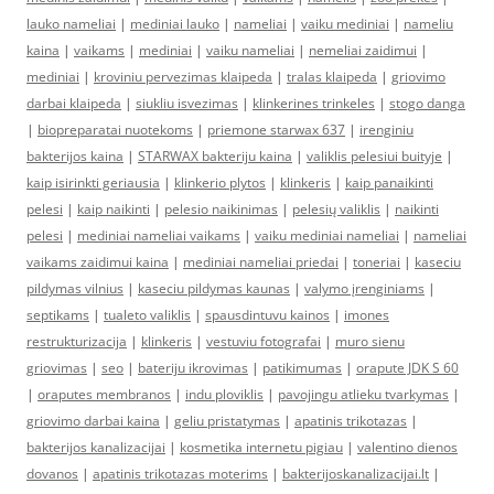
lauko nameliai
|
mediniai lauko
|
nameliai
|
vaiku mediniai
|
nameliu
kaina
|
vaikams
|
mediniai
|
vaiku nameliai
|
nemeliai zaidimui
|
mediniai
|
kroviniu pervezimas klaipeda
|
tralas klaipeda
|
griovimo
darbai klaipeda
|
siukliu isvezimas
|
klinkerines trinkeles
|
stogo danga
|
biopreparatai nuotekoms
|
priemone starwax 637
|
irenginiu
bakterijos kaina
|
STARWAX bakteriju kaina
|
valiklis pelesiui buityje
|
kaip isirinkti geriausia
|
klinkerio plytos
|
klinkeris
|
kaip panaikinti
pelesi
|
kaip naikinti
|
pelesio naikinimas
|
pelesių valiklis
|
naikinti
pelesi
|
mediniai nameliai vaikams
|
vaiku mediniai nameliai
|
nameliai
vaikams zaidimui kaina
|
mediniai nameliai priedai
|
toneriai
|
kaseciu
pildymas vilnius
|
kaseciu pildymas kaunas
|
valymo įrenginiams
|
septikams
|
tualeto valiklis
|
spausdintuvu kainos
|
imones
restrukturizacija
|
klinkeris
|
vestuviu fotografai
|
muro sienu
griovimas
|
seo
|
bateriju ikrovimas
|
patikimumas
|
orapute JDK S 60
|
oraputes membranos
|
indu ploviklis
|
pavojingu atlieku tvarkymas
|
griovimo darbai kaina
|
geliu pristatymas
|
apatinis trikotazas
|
bakterijos kanalizacijai
|
kosmetika internetu pigiau
|
valentino dienos
dovanos
|
apatinis trikotazas moterims
|
bakterijoskanalizacijai.lt
|