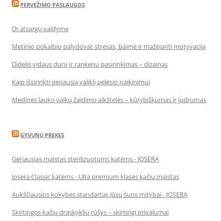
PERVEŽIMO PASLAUGOS
DI atsargų valdyme
Metinio pokalbio palydovai: stresas, baimė ir mažėjanti motyvacija
Didelis vidaus durų ir rankenų pasirinkimas – dizainas
Kaip išsirinkti geriausią valiklį pelėsio naikinimui
Medinės lauko vaikų žaidimo aikštelės – kūrybiškumas ir judrumas
GYVUNU PREKES
Geriausias maistas sterilizuotoms katėms - JOSERA
Josera Classic katėms - Ulta premium klasės kačių maistas
Aukščiausios kokybės standartas Jūsų šuns mitybai - JOSERA
Skirtingos kačių draskyklių rūšys – skirtingi privalumai