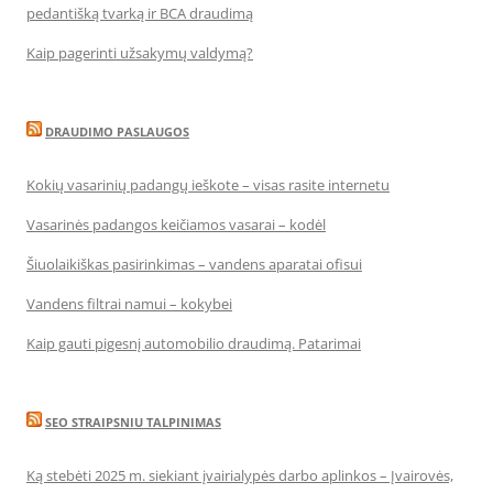
pedantišką tvarką ir BCA draudimą
Kaip pagerinti užsakymų valdymą?
DRAUDIMO PASLAUGOS
Kokių vasarinių padangų ieškote – visas rasite internetu
Vasarinės padangos keičiamos vasarai – kodėl
Šiuolaikiškas pasirinkimas – vandens aparatai ofisui
Vandens filtrai namui – kokybei
Kaip gauti pigesnį automobilio draudimą. Patarimai
SEO STRAIPSNIU TALPINIMAS
Ką stebėti 2025 m. siekiant įvairialypės darbo aplinkos – Įvairovės,