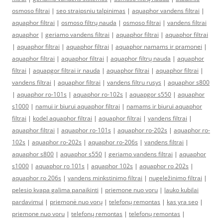
osmoso filtrai
|
seo straipsniu talpinimas
|
aquaphor vandens filtrai
|
aquaphor filtrai
|
osmoso filtrų nauda
|
osmoso filtrai
|
vandens filtrai
aquaphor
|
geriamo vandens filtrai
|
aquaphor filtrai
|
aquaphor filtrai
|
aquaphor filtrai
|
aquaphor filtrai
|
aquaphor namams ir pramonei
|
aquaphor filtrai
|
aquaphor filtrai
|
aquaphor filtrų nauda
|
aquaphor
filtrai
|
aquapgor filtrai ir nauda
|
aquaphor filtrai
|
aquaphor filtrai
|
vandens filtrai
|
aquaphor filtrai
|
vandens filtru rusys
|
aquaphor s800
|
aquaphor ro-101s
|
aquaphor ro-102s
|
aquapgor s550
|
aquaphor
s1000
|
namui ir biurui aquaphor filtrai
|
namams ir biurui aquaphor
filtrai
|
kodel aquaphor filtrai
|
aquaphor filtrai
|
vandens filtrai
|
aquaphor filtrai
|
aquaphor ro-101s
|
aquaphor ro-202s
|
aquaphor ro-
102s
|
aquaphor ro-202s
|
aquaphor ro-206s
|
vandens filtrai
|
aquaphor s800
|
aquaphor s550
|
geriamo vandens filtrai
|
aquaphor
s1000
|
aquaphor ro 101s
|
aquaphor 102s
|
aquaphor ro 202s
|
aquaphor ro 206s
|
vandens minkstinimo filtrai
|
nugeležinimo filtrai
|
pelesio kvapa galima panaikinti
|
priemone nuo voru
|
lauko kubilai
pardavimui
|
priemonė nuo vorų
|
telefonų remontas
|
kas yra seo
|
priemone nuo voru
|
telefonų remontas
|
telefonų remontas
|