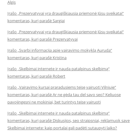
Algis
Įrašo „Prezervatyvai yra draugiškiausia priemonė Jūsų sveikatai“
komentaras, kurį parašė Sargiai
Įrašo „Prezervatyvai yra draugiškiausia priemonė Jūsų sveikatai“
komentaras, kurį parašė Prezervatyvai
Įrašo „Svarbi informacija apie vairavimo mokyklą Auruda“
komentaras, kurį parašė Kristina
Įrašo „Skelbimai internete ir nauda patalpinus skelbimą“
komentaras, kurį parašė Robert
Įrašo „Vairavimo kursai praradusiems teisę vairuoti Vilniuje“
komentaras, kurį parašė Ar ne gėda tau del savo seo? Keliuose
pavojingesni ne mokiniai, bet turintys teisę vairuoti
Įrašo „Skelbimai internete ir nauda patalpinus skelbimą“
komentaras, kurį parašė Diskusijos, seo straipsniai, reklamuok save
Skelbimai internete: kaip portalai gali padėti sutaupyti laiko?