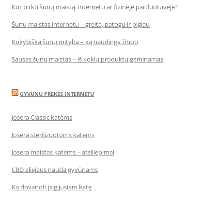
Kur pirkti šunų maistą: internetu ar fizinėje parduotuvėje?
Šunų maistas internetu – greita, patogu ir pigiau
Kokybiška šunų mityba – ką naudinga žinoti
Sausas šunų maistas – iš kokių produktų gaminamas
GYVUNU PREKES INTERNETU
Josera Classic katėms
Josera sterilizuotoms katėms
Josera maistas katėms – atsiliepimai
CBD aliejaus nauda gyvūnams
Ką dovanoti įsigijusiam katę