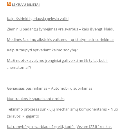
LEKTUVU BILIETAI
Kaip išsirinkti geriausią pelėsio valiklį
Žieminių padangų žymėjimas yra svarbus – kaip išvengti klaidų
Medinės žaidimų aikštelės vaikams – pristatymas ir surinkimas
Kaip sutaupyti aptveriant kaimo sodybą?
Maži nuotekų valymo įrenginiai gali veikti ne tik tyliai, bet ir
„nematomai‘‘?
Geriausias pasirinkimas – Automobilių supirkimas
Nuotraukos ir spauda ant drobės
Tekinimo procesas sunkiųjų mechanizmų komponentams – Nuo
žaliavos iki giganto
Kai ramybė yra svarbiau už greitį, kodėl „Vezam123.lt“ renkasi