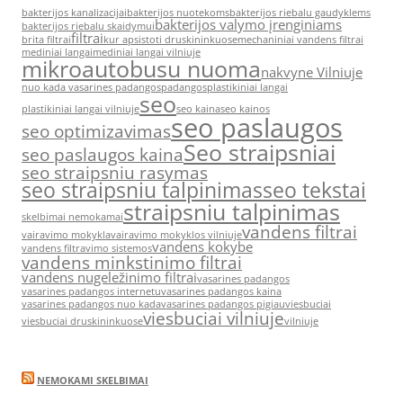
bakterijos kanalizacijai
bakterijos nuotekoms
bakterijos riebalu gaudyklems
bakterijos valymo įrenginiams
bakterijos riebalu skaidymui
filtrai
brita filtrai
kur apsistoti druskininkuose
mechaniniai vandens filtrai
mediniai langai
mediniai langai vilniuje
mikroautobusu nuoma
nakvyne Vilniuje
nuo kada vasarines padangos
padangos
plastikiniai langai
seo
plastikiniai langai vilniuje
seo kaina
seo kainos
seo paslaugos
seo optimizavimas
Seo straipsniai
seo paslaugos kaina
seo straipsniu rasymas
seo straipsniu talpinimas
seo tekstai
straipsniu talpinimas
skelbimai nemokamai
vandens filtrai
vairavimo mokykla
vairavimo mokyklos vilniuje
vandens kokybe
vandens filtravimo sistemos
vandens minkstinimo filtrai
vandens nugeležinimo filtrai
vasarines padangos
vasarines padangos internetu
vasarines padangos kaina
vasarines padangos nuo kada
vasarines padangos pigiau
viesbuciai
viesbuciai vilniuje
viesbuciai druskininkuose
vilniuje
NEMOKAMI SKELBIMAI