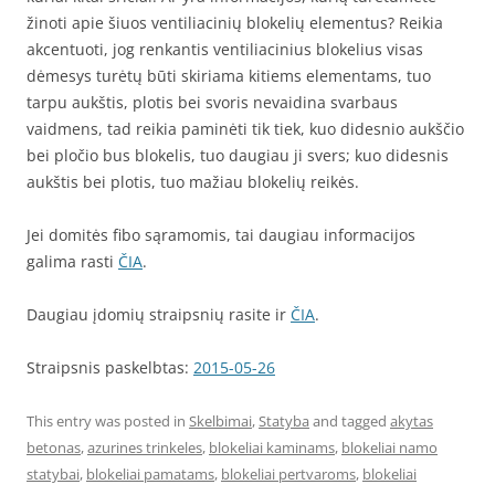
žinoti apie šiuos ventiliacinių blokelių elementus? Reikia
akcentuoti, jog renkantis ventiliacinius blokelius visas
dėmesys turėtų būti skiriama kitiems elementams, tuo
tarpu aukštis, plotis bei svoris nevaidina svarbaus
vaidmens, tad reikia paminėti tik tiek, kuo didesnio aukščio
bei pločio bus blokelis, tuo daugiau ji svers; kuo didesnis
aukštis bei plotis, tuo mažiau blokelių reikės.
Jei domitės fibo sąramomis, tai daugiau informacijos
galima rasti
ČIA
.
Daugiau įdomių straipsnių rasite ir
ČIA
.
Straipsnis paskelbtas:
2015-05-26
This entry was posted in
Skelbimai
,
Statyba
and tagged
akytas
betonas
,
azurines trinkeles
,
blokeliai kaminams
,
blokeliai namo
statybai
,
blokeliai pamatams
,
blokeliai pertvaroms
,
blokeliai