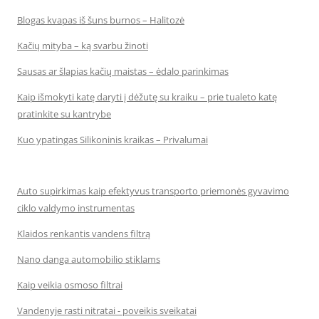
Blogas kvapas iš šuns burnos – Halitozė
Kačių mityba – ką svarbu žinoti
Sausas ar šlapias kačių maistas – ėdalo parinkimas
Kaip išmokyti katę daryti į dėžutę su kraiku – prie tualeto katę
pratinkite su kantrybe
Kuo ypatingas Silikoninis kraikas – Privalumai
Auto supirkimas kaip efektyvus transporto priemonės gyvavimo
ciklo valdymo instrumentas
Klaidos renkantis vandens filtrą
Nano danga automobilio stiklams
Kaip veikia osmoso filtrai
Vandenyje rasti nitratai - poveikis sveikatai