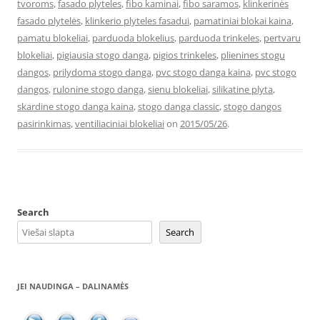
tvoroms
,
fasado plyteles
,
fibo kaminai
,
fibo saramos
,
klinkerinės
fasado plytelės
,
klinkerio plyteles fasadui
,
pamatiniai blokai kaina
,
pamatu blokeliai
,
parduoda blokelius
,
parduoda trinkeles
,
pertvaru
blokeliai
,
pigiausia stogo danga
,
pigios trinkeles
,
plienines stogu
dangos
,
prilydoma stogo danga
,
pvc stogo danga kaina
,
pvc stogo
dangos
,
rulonine stogo danga
,
sienu blokeliai
,
silikatine plyta
,
skardine stogo danga kaina
,
stogo danga classic
,
stogo dangos
pasirinkimas
,
ventiliaciniai blokeliai
on
2015/05/26
.
Search
Search
JEI NAUDINGA – DALINAMĖS