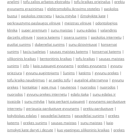
anglimi
|
tofu zalios arbatos ekstraktu
|
tofu kraikas originalus
|
prekiu
gyvunams grazinimas
|
elektromobiliu ikrovimo stoteles
|
paskolos
bustui
|
paskolos internetu
|
kaciu mityba
|
išmokykite katę
|
perkraustymo paslaugos vilniuje
|
meistras vilniuje
|
odontologijos
klinika
|
super premium
|
sunu maistas
|
sunu edalas
|
valandinis
darzelis vilniuje
|
josera katems
|
josera sunims
|
paskolos internetu
|
guoliai sunims
|
dubeneliai sunims
|
sunu dziovintuvai
|
konservai
sunims
|
kaciu tualetas
|
sausas maistas katems
|
konservai katems
|
silikoninis kraikas
|
bentonitinis kraikas
|
tofu kraikas
|
sausas maistas
sunims
|
info
|
kaip sutaupyti gyvunams
|
prekes gyvunams
|
gyvunu
prieziura
|
gyvunu augintojams
|
šunims
|
katėms
|
gyvunu prekes
|
tofu kraiko naudojimas
|
ar patiks tofu
|
augalinė alternatyva
|
gyvunu
prekes
|
kontaktai
|
apie mus
|
naujienos
|
nuorodos
|
nuorodos
|
nuorodos
|
gyvunu prekes internetu
|
edalo itaka
|
sunu edalas ir
isvaizda
|
sunu mityba
|
kaip perkant sutaupyti
|
gyvunams parduotuve
internetu
|
geriausia parduotuve gyvunams
|
prekiu parduotuve
|
kokybiskas edalas
|
pavadeliai katems
|
pavadeliai sunims
|
prekes
katems
|
prekes sunims
|
sausas maistas
|
sunu maistas
|
kaip
ismokyti kate daryti i dezute
|
kuo ypatingas silikoninis kraikas
|
prekes