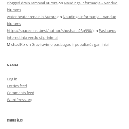
clogged drain removal Aurora
on
Naudinga informacija – vanduo
biurams
water heater repair in Aurora
on
Naudinga informacija – vanduo
biurams
https://spacecoast.best/author/shoshana23p990/
on
Paslaugos
internetinio verslo stiprinimui
MichaelKix
on
Graviravimo paslaugos ir populiarūs gaminiai
NAMAI
Log in
Entries feed
Comments feed
WordPress.org
DEBESĖLIS