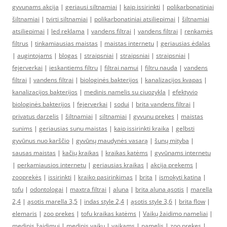
gyvunams akcija
|
geriausi siltnamiai
|
kaip issirinkti
|
polikarbonatiniai
šiltnamiai
|
tvirti siltnamiai
|
polikarbonatiniai atsiliepimai
|
šiltnamiai
atsiliepimai
|
led reklama
|
vandens filtrai
|
vandens filtrai
|
renkamės
filtrus
|
tinkamiausias maistas
|
maistas internetu
|
geriausias ėdalas
|
augintojams
|
blogas
|
straipsniai
|
straipsniai
|
straipsniai
|
fejerverkai
|
ieskantiems filtru
|
filtrai namui
|
filtru nauda
|
vandens
filtrai
|
vandens filtrai
|
biologinės bakterijos
|
kanalizacijos kvapas
|
kanalizacijos bakterijos
|
medinis namelis su ciuozykla
|
efektyvio
biologinės bakterijos
|
fejerverkai
|
sodui
|
brita vandens filtrai
|
privatus darzelis
|
šiltnamiai
|
siltnamiai
|
gyvunu prekes
|
maistas
sunims
|
geriausias sunu maistas
|
kaip issirinkti kraika
|
gelbsti
gyvūnus nuo karščio
|
gyvūnų maudynės vasarą
|
šunų mityba
|
sausas maistas
|
kačių kraikas
|
kraikas katėms
|
gyvūnams internetu
|
perkamiausios internetu
|
geriausias kraikas
|
akcija prekems
|
zooprekės
|
issirinkti
|
kraiko pasirinkimas
|
brita
|
ismokyti katina
|
tofu
|
odontologai
|
maxtra filtrai
|
aluna
|
brita aluna ąsotis
|
marella
2,4
|
ąsotis marella 3,5
|
indas style 2,4
|
ąsotis style 3,6
|
brita flow
|
elemaris
|
zoo prekes
|
tofu kraikas katėms
|
Vaikų žaidimo nameliai
|
medinis žaidimui
|
medinis vaiku
|
vaikams
|
namelis
|
zoo prekes
|