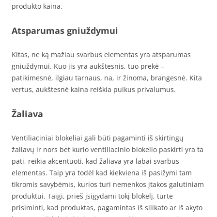
produkto kaina.
Atsparumas gniuždymui
Kitas, ne ką mažiau svarbus elementas yra atsparumas
gniuždymui. Kuo jis yra aukštesnis, tuo prekė –
patikimesnė, ilgiau tarnaus, na, ir žinoma, brangesnė. Kita
vertus, aukštesnė kaina reiškia puikus privalumus.
Žaliava
Ventiliaciniai blokeliai gali būti pagaminti iš skirtingų
žaliavų ir nors bet kurio ventiliacinio blokelio paskirti yra ta
pati, reikia akcentuoti, kad žaliava yra labai svarbus
elementas. Taip yra todėl kad kiekviena iš pasižymi tam
tikromis savybėmis, kurios turi nemenkos įtakos galutiniam
produktui. Taigi, prieš įsigydami tokį blokelį, turte
prisiminti, kad produktas, pagamintas iš silikato ar iš akyto