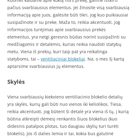
Kuomet kalbame apie kokią nors prekę, galime išskirti
pačius svarbiausius elementus. Jei žinosite visą svarbiausią
informaciją apie juos, galėsite būti tikri, jog kuo puikiausiai
susipažinote ir su preke. Maža to, reikia akcentuoti, jog
informacijos turėjimas apie svarbiausius prekės
elementus, yra netgi geresnis būdas norint susipažinti su
medžiagomis ir detalėmis, kurias reikia naudoti statybų
metu. Viena iš prekių, kuri taip pat yra reikalinga
statyboms, tai –
ventiliaciniai blokeliai
. Na, o mes šį kartą
aptarsime svarbiausius jų elementus.
Skylės
Viena svarbiausių kiekvieno ventiliacinio blokelio detalių
yra skylės, kurių gali būti nuo vienos iki keliolikos. Tiesa,
reikia akcentuoti, jog būtent ši detalė yra viena iš tų, į kurią
būtina atkreipti dėmesį renkantis šiuos blokelius (kuo
didesnis patalpos plotas, tuo daugiau skylių turi turėti
blokelis). Jos iš dalies lemia ir tai, kokia bus galutinė