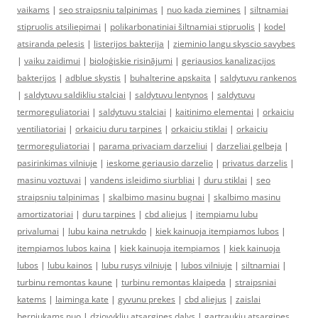
vaikams
|
seo straipsniu talpinimas
|
nuo kada ziemines
|
siltnamiai
stipruolis atsiliepimai
|
polikarbonatiniai šiltnamiai stipruolis
|
kodel
atsiranda pelesis
|
listerijos bakterija
|
zieminio langu skyscio savybes
|
vaiku zaidimui
|
bioloģiskie risinājumi
|
geriausios kanalizacijos
bakterijos
|
adblue skystis
|
buhalterine apskaita
|
saldytuvu rankenos
|
saldytuvu saldikliu stalciai
|
saldytuvu lentynos
|
saldytuvu
termoreguliatoriai
|
saldytuvu stalciai
|
kaitinimo elementai
|
orkaiciu
ventiliatoriai
|
orkaiciu duru tarpines
|
orkaiciu stiklai
|
orkaiciu
termoreguliatoriai
|
parama privaciam darzeliui
|
darzeliai gelbeja
|
pasirinkimas vilniuje
|
ieskome geriausio darzelio
|
privatus darzelis
|
masinu voztuvai
|
vandens isleidimo siurbliai
|
duru stiklai
|
seo
straipsniu talpinimas
|
skalbimo masinu bugnai
|
skalbimo masinu
amortizatoriai
|
duru tarpines
|
cbd aliejus
|
itempiamu lubu
privalumai
|
lubu kaina netrukdo
|
kiek kainuoja itempiamos lubos
|
itempiamos lubos kaina
|
kiek kainuoja itempiamos
|
kiek kainuoja
lubos
|
lubu kainos
|
lubu rusys vilniuje
|
lubos vilniuje
|
siltnamiai
|
turbinu remontas kaune
|
turbinu remontas klaipeda
|
straipsniai
katems
|
laiminga kate
|
gyvunu prekes
|
cbd aliejus
|
zaislai
berniukams nuo
|
dziovykliu atsargines dalys
|
gartraukiu atsargines