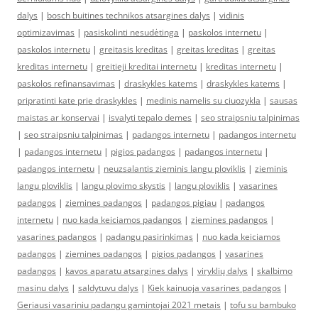
dalys
|
bosch buitines technikos atsargines dalys
|
vidinis
optimizavimas
|
pasiskolinti nesudėtinga
|
paskolos internetu
|
paskolos internetu
|
greitasis kreditas
|
greitas kreditas
|
greitas
kreditas internetu
|
greitieji kreditai internetu
|
kreditas internetu
|
paskolos refinansavimas
|
draskykles katems
|
draskykles katems
|
pripratinti kate prie draskykles
|
medinis namelis su ciuozykla
|
sausas
maistas ar konservai
|
isvalyti tepalo demes
|
seo straipsniu talpinimas
|
seo straipsniu talpinimas
|
padangos internetu
|
padangos internetu
|
padangos internetu
|
pigios padangos
|
padangos internetu
|
padangos internetu
|
neuzsalantis zieminis langu ploviklis
|
zieminis
langu ploviklis
|
langu plovimo skystis
|
langu ploviklis
|
vasarines
padangos
|
ziemines padangos
|
padangos pigiau
|
padangos
internetu
|
nuo kada keiciamos padangos
|
ziemines padangos
|
vasarines padangos
|
padangu pasirinkimas
|
nuo kada keiciamos
padangos
|
ziemines padangos
|
pigios padangos
|
vasarines
padangos
|
kavos aparatu atsargines dalys
|
viryklių dalys
|
skalbimo
masinu dalys
|
saldytuvu dalys
|
Kiek kainuoja vasarines padangos
|
Geriausi vasariniu padangu gamintojai 2021 metais
|
tofu su bambuko