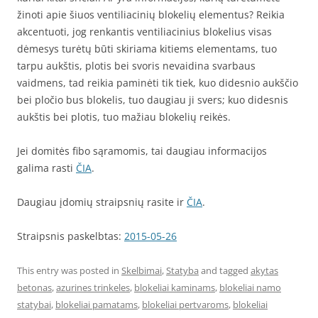
žinoti apie šiuos ventiliacinių blokelių elementus? Reikia
akcentuoti, jog renkantis ventiliacinius blokelius visas
dėmesys turėtų būti skiriama kitiems elementams, tuo
tarpu aukštis, plotis bei svoris nevaidina svarbaus
vaidmens, tad reikia paminėti tik tiek, kuo didesnio aukščio
bei pločio bus blokelis, tuo daugiau ji svers; kuo didesnis
aukštis bei plotis, tuo mažiau blokelių reikės.
Jei domitės fibo sąramomis, tai daugiau informacijos
galima rasti
ČIA
.
Daugiau įdomių straipsnių rasite ir
ČIA
.
Straipsnis paskelbtas:
2015-05-26
This entry was posted in
Skelbimai
,
Statyba
and tagged
akytas
betonas
,
azurines trinkeles
,
blokeliai kaminams
,
blokeliai namo
statybai
,
blokeliai pamatams
,
blokeliai pertvaroms
,
blokeliai