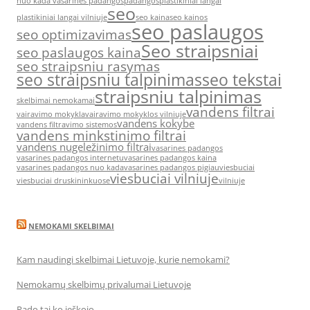
nuo kada vasarines padangos
padangos
plastikiniai langai
seo
plastikiniai langai vilniuje
seo kaina
seo kainos
seo paslaugos
seo optimizavimas
Seo straipsniai
seo paslaugos kaina
seo straipsniu rasymas
seo straipsniu talpinimas
seo tekstai
straipsniu talpinimas
skelbimai nemokamai
vandens filtrai
vairavimo mokykla
vairavimo mokyklos vilniuje
vandens kokybe
vandens filtravimo sistemos
vandens minkstinimo filtrai
vandens nugeležinimo filtrai
vasarines padangos
vasarines padangos internetu
vasarines padangos kaina
vasarines padangos nuo kada
vasarines padangos pigiau
viesbuciai
viesbuciai vilniuje
viesbuciai druskininkuose
vilniuje
NEMOKAMI SKELBIMAI
Kam naudingi skelbimai Lietuvoje, kurie nemokami?
Nemokamų skelbimų privalumai Lietuvoje
Rado tai ko ieškojo