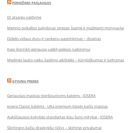
PERVEŽIMO PASLAUGOS
DI atsargų valdyme
Metinio pokalbio palydovai: stresas, baimė ir mažėjanti motyvacija
Didelis vidaus durų ir rankenų pasirinkimas – dizainas
Kaip išsirinkti geriausią valiklį pelėsio naikinimui
Medinės lauko vaikų žaidimo aikštelės – kūrybiškumas ir judrumas
GYVUNU PREKES
Geriausias maistas sterilizuotoms katėms - JOSERA
Josera Classic katėms - Ulta premium klasės kačių maistas
Aukščiausios kokybės standartas Jūsų šuns mitybai - JOSERA
Skirtingos kačių draskyklių rūšys – skirtingi privalumai