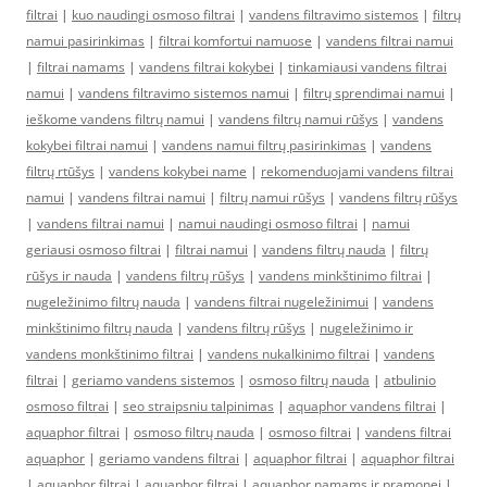
filtrai
|
kuo naudingi osmoso filtrai
|
vandens filtravimo sistemos
|
filtrų
namui pasirinkimas
|
filtrai komfortui namuose
|
vandens filtrai namui
|
filtrai namams
|
vandens filtrai kokybei
|
tinkamiausi vandens filtrai
namui
|
vandens filtravimo sistemos namui
|
filtrų sprendimai namui
|
ieškome vandens filtrų namui
|
vandens filtrų namui rūšys
|
vandens
kokybei filtrai namui
|
vandens namui filtrų pasirinkimas
|
vandens
filtrų rtūšys
|
vandens kokybei name
|
rekomenduojami vandens filtrai
namui
|
vandens filtrai namui
|
filtrų namui rūšys
|
vandens filtrų rūšys
|
vandens filtrai namui
|
namui naudingi osmoso filtrai
|
namui
geriausi osmoso filtrai
|
filtrai namui
|
vandens filtrų nauda
|
filtrų
rūšys ir nauda
|
vandens filtrų rūšys
|
vandens minkštinimo filtrai
|
nugeležinimo filtrų nauda
|
vandens filtrai nugeležinimui
|
vandens
minkštinimo filtrų nauda
|
vandens filtrų rūšys
|
nugeležinimo ir
vandens monkštinimo filtrai
|
vandens nukalkinimo filtrai
|
vandens
filtrai
|
geriamo vandens sistemos
|
osmoso filtrų nauda
|
atbulinio
osmoso filtrai
|
seo straipsniu talpinimas
|
aquaphor vandens filtrai
|
aquaphor filtrai
|
osmoso filtrų nauda
|
osmoso filtrai
|
vandens filtrai
aquaphor
|
geriamo vandens filtrai
|
aquaphor filtrai
|
aquaphor filtrai
|
aquaphor filtrai
|
aquaphor filtrai
|
aquaphor namams ir pramonei
|