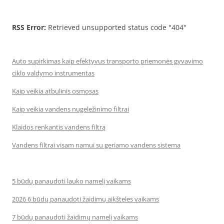
RSS Error:
Retrieved unsupported status code "404"
Auto supirkimas kaip efektyvus transporto priemonės gyvavimo
ciklo valdymo instrumentas
Kaip veikia atbulinis osmosas
Kaip veikia vandens nugeležinimo filtrai
Klaidos renkantis vandens filtrą
Vandens filtrai visam namui su geriamo vandens sistema
5 būdų panaudoti lauko namelį vaikams
2026 6 būdų panaudoti žaidimų aikšteles vaikams
7 būdų panaudoti žaidimų namelį vaikams