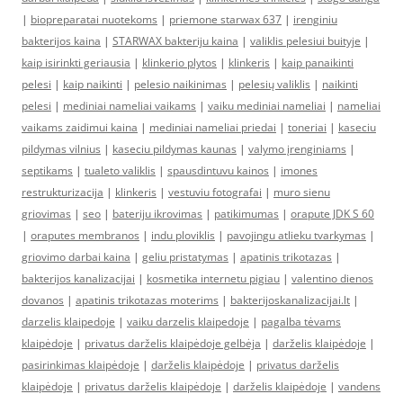
|
biopreparatai nuotekoms
|
priemone starwax 637
|
irenginiu
bakterijos kaina
|
STARWAX bakteriju kaina
|
valiklis pelesiui buityje
|
kaip isirinkti geriausia
|
klinkerio plytos
|
klinkeris
|
kaip panaikinti
pelesi
|
kaip naikinti
|
pelesio naikinimas
|
pelesių valiklis
|
naikinti
pelesi
|
mediniai nameliai vaikams
|
vaiku mediniai nameliai
|
nameliai
vaikams zaidimui kaina
|
mediniai nameliai priedai
|
toneriai
|
kaseciu
pildymas vilnius
|
kaseciu pildymas kaunas
|
valymo įrenginiams
|
septikams
|
tualeto valiklis
|
spausdintuvu kainos
|
imones
restrukturizacija
|
klinkeris
|
vestuviu fotografai
|
muro sienu
griovimas
|
seo
|
bateriju ikrovimas
|
patikimumas
|
orapute JDK S 60
|
oraputes membranos
|
indu ploviklis
|
pavojingu atlieku tvarkymas
|
griovimo darbai kaina
|
geliu pristatymas
|
apatinis trikotazas
|
bakterijos kanalizacijai
|
kosmetika internetu pigiau
|
valentino dienos
dovanos
|
apatinis trikotazas moterims
|
bakterijoskanalizacijai.lt
|
darzelis klaipedoje
|
vaiku darzelis klaipedoje
|
pagalba tėvams
klaipėdoje
|
privatus darželis klaipėdoje gelbėja
|
darželis klaipėdoje
|
pasirinkimas klaipėdoje
|
darželis klaipėdoje
|
privatus darželis
klaipėdoje
|
privatus darželis klaipėdoje
|
darželis klaipėdoje
|
vandens