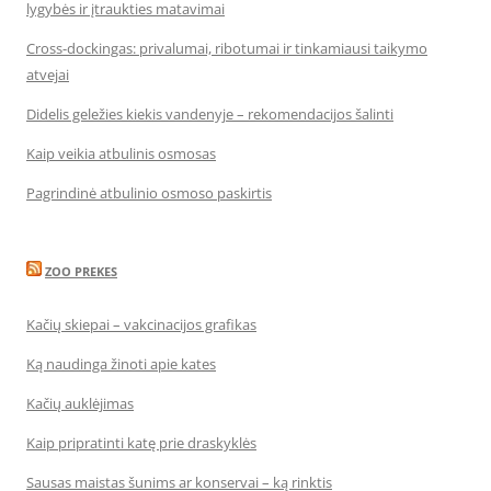
lygybės ir įtraukties matavimai
Cross-dockingas: privalumai, ribotumai ir tinkamiausi taikymo
atvejai
Didelis geležies kiekis vandenyje – rekomendacijos šalinti
Kaip veikia atbulinis osmosas
Pagrindinė atbulinio osmoso paskirtis
ZOO PREKES
Kačių skiepai – vakcinacijos grafikas
Ką naudinga žinoti apie kates
Kačių auklėjimas
Kaip pripratinti katę prie draskyklės
Sausas maistas šunims ar konservai – ką rinktis