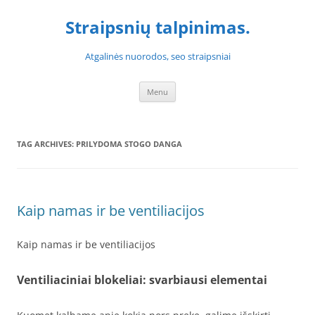
Skip
to
Straipsnių talpinimas.
content
Atgalinės nuorodos, seo straipsniai
Menu
TAG ARCHIVES:
PRILYDOMA STOGO DANGA
Kaip namas ir be ventiliacijos
Kaip namas ir be ventiliacijos
Ventiliaciniai blokeliai: svarbiausi elementai