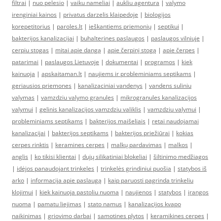
filtrai
|
nuo pelesio
|
vaiku nameliai
|
aukliu agentura
|
valymo
irenginiai kainos
|
privatus darzelis klaipedoje
|
biologijos
korepetitorius
|
paroles.lt
|
ieškantiems priemonių
|
septikui
|
bakterijos kanalizacijai
|
buhalterines paslaugos
|
paslaugos vilniuje
|
cerpiu stogas
|
mitai apie dangą
|
apie čerpinį stogą
|
apie čerpes
|
patarimai
|
paslaugos Lietuvoje
|
dokumentai
|
programos
|
kiek
kainuoja
|
apskaitaman.lt
|
naujiems ir probleminiams septikams
|
geriausios priemones
|
kanalizaciniai vandenys
|
vandens suliniu
valymas
|
vamzdziu valymo granules
|
mikrogranules kanalizacijos
valymui
|
gelinis kanalizacijos vamzdziu valiklis
|
vamzdziu valymui
|
probleminiams septikams
|
bakterijos maišeliais
|
retai naudojamai
kanalizacijai
|
bakterijos septikams
|
bakterijos priežiūrai
|
kokias
cerpes rinktis
|
keramines cerpes
|
malkų pardavimas
|
malkos
|
anglis
|
ko tikisi klientai
|
dujų silikatiniai blokeliai
|
šiltinimo medžiagos
|
idėjos panaudojant trinkeles
|
trinkelės grindiniui puošia
|
statybos iš
arko
|
informacija apie paslaugą
|
kaip paruosti pagrinda trinkeliu
klojimui
|
kiek kainuoja pastoliu nuoma
|
naujienos
|
statybos
|
įrangos
nuoma
|
pamatu liejimas
|
stato namus
|
kanalizacijos kvapo
naikinimas
|
griovimo darbai
|
samotines plytos
|
keramikines cerpes
|