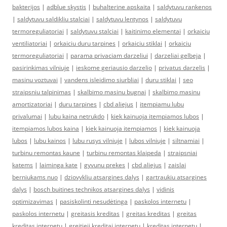
bakterijos
|
adblue skystis
|
buhalterine apskaita
|
saldytuvu rankenos
|
saldytuvu saldikliu stalciai
|
saldytuvu lentynos
|
saldytuvu
termoreguliatoriai
|
saldytuvu stalciai
|
kaitinimo elementai
|
orkaiciu
ventiliatoriai
|
orkaiciu duru tarpines
|
orkaiciu stiklai
|
orkaiciu
termoreguliatoriai
|
parama privaciam darzeliui
|
darzeliai gelbeja
|
pasirinkimas vilniuje
|
ieskome geriausio darzelio
|
privatus darzelis
|
masinu voztuvai
|
vandens isleidimo siurbliai
|
duru stiklai
|
seo
straipsniu talpinimas
|
skalbimo masinu bugnai
|
skalbimo masinu
amortizatoriai
|
duru tarpines
|
cbd aliejus
|
itempiamu lubu
privalumai
|
lubu kaina netrukdo
|
kiek kainuoja itempiamos lubos
|
itempiamos lubos kaina
|
kiek kainuoja itempiamos
|
kiek kainuoja
lubos
|
lubu kainos
|
lubu rusys vilniuje
|
lubos vilniuje
|
siltnamiai
|
turbinu remontas kaune
|
turbinu remontas klaipeda
|
straipsniai
katems
|
laiminga kate
|
gyvunu prekes
|
cbd aliejus
|
zaislai
berniukams nuo
|
dziovykliu atsargines dalys
|
gartraukiu atsargines
dalys
|
bosch buitines technikos atsargines dalys
|
vidinis
optimizavimas
|
pasiskolinti nesudėtinga
|
paskolos internetu
|
paskolos internetu
|
greitasis kreditas
|
greitas kreditas
|
greitas
kreditas internetu
|
greitieji kreditai internetu
|
kreditas internetu
|