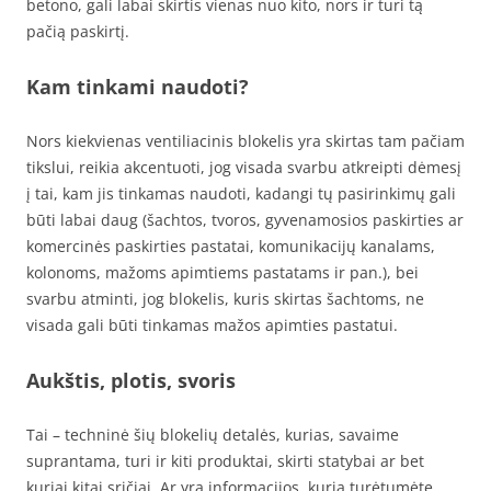
betono, gali labai skirtis vienas nuo kito, nors ir turi tą
pačią paskirtį.
Kam tinkami naudoti?
Nors kiekvienas ventiliacinis blokelis yra skirtas tam pačiam
tikslui, reikia akcentuoti, jog visada svarbu atkreipti dėmesį
į tai, kam jis tinkamas naudoti, kadangi tų pasirinkimų gali
būti labai daug (šachtos, tvoros, gyvenamosios paskirties ar
komercinės paskirties pastatai, komunikacijų kanalams,
kolonoms, mažoms apimtiems pastatams ir pan.), bei
svarbu atminti, jog blokelis, kuris skirtas šachtoms, ne
visada gali būti tinkamas mažos apimties pastatui.
Aukštis, plotis, svoris
Tai – techninė šių blokelių detalės, kurias, savaime
suprantama, turi ir kiti produktai, skirti statybai ar bet
kuriai kitai sričiai. Ar yra informacijos, kurią turėtumėte