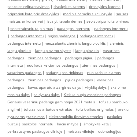
paskolos refinansavimas
|
draskykles katems
|
draskykles katems
|
pripratinti kate prie draskykles
|
medinis namelis su ciuozykla
|
sausas
maistas ar konservai
|
isvalyti tepalo demes
|
seo straipsniu talpinimas
|
seo straipsniu talpinimas
|
padangos internetu
|
padangos internetu
|
padangos internetu
|
pigios padangos
|
padangos internetu
|
padangos internetu
|
neuzsalantis zieminis langu ploviklis
|
zieminis
langu ploviklis
|
langu plovimo skystis
|
langu ploviklis
|
vasarines
padangos
|
ziemines padangos
|
padangos pigiau
|
padangos
internetu
|
nuo kada keiciamos padangos
|
ziemines padangos
|
vasarines padangos
|
padangu pasirinkimas
|
nuo kada keiciamos
padangos
|
ziemines padangos
|
pigios padangos
|
vasarines
padangos
|
kavos aparatu atsargines dalys
|
viryklių dalys
|
skalbimo
masinu dalys
|
saldytuvu dalys
|
Kiek kainuoja vasarines padangos
|
Geriausi vasariniu padangu gamintojai 2021 metais
|
tofu su bambuko
anglimi
|
tofu zalios arbatos ekstraktu
|
tofu kraikas originalus
|
prekiu
gyvunams grazinimas
|
elektromobiliu ikrovimo stoteles
|
paskolos
bustui
|
paskolos internetu
|
kaciu mityba
|
išmokykite katę
|
perkraustymo paslaugos vilniuje
|
meistras vilniuje
|
odontologijos