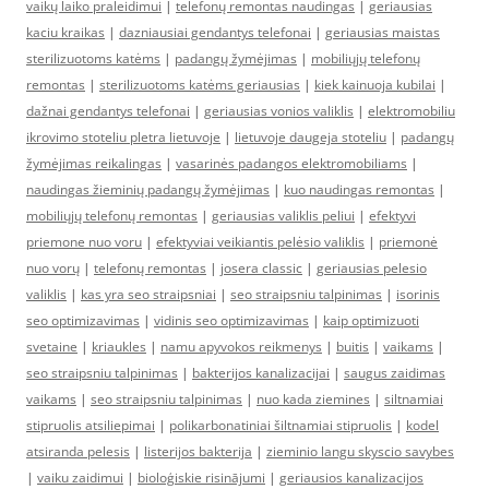
vaikų laiko praleidimui
|
telefonų remontas naudingas
|
geriausias
kaciu kraikas
|
dazniausiai gendantys telefonai
|
geriausias maistas
sterilizuotoms katėms
|
padangų žymėjimas
|
mobiliųjų telefonų
remontas
|
sterilizuotoms katėms geriausias
|
kiek kainuoja kubilai
|
dažnai gendantys telefonai
|
geriausias vonios valiklis
|
elektromobiliu
ikrovimo stoteliu pletra lietuvoje
|
lietuvoje daugeja stoteliu
|
padangų
žymėjimas reikalingas
|
vasarinės padangos elektromobiliams
|
naudingas žieminių padangų žymėjimas
|
kuo naudingas remontas
|
mobiliųjų telefonų remontas
|
geriausias valiklis peliui
|
efektyvi
priemone nuo voru
|
efektyviai veikiantis pelėsio valiklis
|
priemonė
nuo vorų
|
telefonų remontas
|
josera classic
|
geriausias pelesio
valiklis
|
kas yra seo straipsniai
|
seo straipsniu talpinimas
|
isorinis
seo optimizavimas
|
vidinis seo optimizavimas
|
kaip optimizuoti
svetaine
|
kriaukles
|
namu apyvokos reikmenys
|
buitis
|
vaikams
|
seo straipsniu talpinimas
|
bakterijos kanalizacijai
|
saugus zaidimas
vaikams
|
seo straipsniu talpinimas
|
nuo kada ziemines
|
siltnamiai
stipruolis atsiliepimai
|
polikarbonatiniai šiltnamiai stipruolis
|
kodel
atsiranda pelesis
|
listerijos bakterija
|
zieminio langu skyscio savybes
|
vaiku zaidimui
|
bioloģiskie risinājumi
|
geriausios kanalizacijos