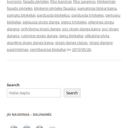
tvoroms
,
fasado plyteles
,
fibo kaminai
,
fibo saramos
,
klinkerinės
fasado plytelės
,
klinkerio plyteles fasadui
,
pamatiniai blokai kaina
,
pamatu blokeliai
,
parduoda blokelius
,
parduoda trinkeles
,
pertvaru
blokeliai
,
pigiausia stogo danga
,
pigios trinkeles
,
plienines stogu
dangos
,
prilydoma stogo danga
,
pvc stogo danga kaina
,
pvc stogo
dangos
,
rulonine stogo danga
,
sienu blokeliai
,
silikatine plyta
,
skardine stogo danga kaina
,
stogo danga classic
,
stogo dangos
pasirinkimas
,
ventiliaciniai blokeliai
on
2015/05/26
.
Search
Search
JEI NAUDINGA – DALINAMĖS