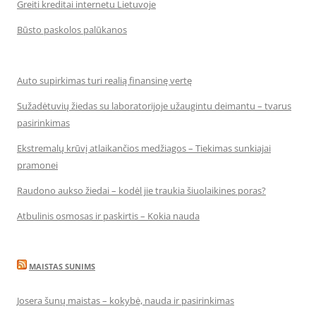
Greiti kreditai internetu Lietuvoje
Būsto paskolos palūkanos
Auto supirkimas turi realią finansinę vertę
Sužadėtuvių žiedas su laboratorijoje užaugintu deimantu – tvarus
pasirinkimas
Ekstremalų krūvį atlaikančios medžiagos – Tiekimas sunkiajai
pramonei
Raudono aukso žiedai – kodėl jie traukia šiuolaikines poras?
Atbulinis osmosas ir paskirtis – Kokia nauda
MAISTAS SUNIMS
Josera šunų maistas – kokybė, nauda ir pasirinkimas