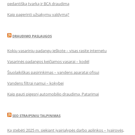
pedantišką tvarką ir BCA draudimą
Kaip pagerinti užsakymų valdymą?
DRAUDIMO PASLAUGOS
Kokių vasarinių padangų ieškote – visas rasite internetu
Vasarinės padangos keičiamos vasarai – kodėl
Šiuolaikiškas pasirinkimas – vandens aparatai ofisui
Vandens filtrai namui – kokybei
Kaip gauti pigesnį automobilio draudimą. Patarimai
SEO STRAIPSNIU TALPINIMAS
Ką stebėti 2025 m. siekiant įvairialypės darbo aplinkos – Įvairovės,