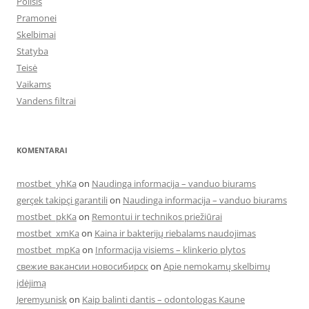
Poilsis
Pramonei
Skelbimai
Statyba
Teisė
Vaikams
Vandens filtrai
KOMENTARAI
mostbet_yhKa
on
Naudinga informacija – vanduo biurams
gerçek takipçi garantili
on
Naudinga informacija – vanduo biurams
mostbet_pkKa
on
Remontui ir technikos priežiūrai
mostbet_xmKa
on
Kaina ir bakterijų riebalams naudojimas
mostbet_mpKa
on
Informacija visiems – klinkerio plytos
свежие вакансии новосибирск
on
Apie nemokamų skelbimų
įdėjimą
Jeremyunisk
on
Kaip balinti dantis – odontologas Kaune