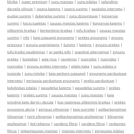
klinika
|
super premium
|
sunu maistas
|
sunu edalas
|
valandinis
darzelis vilniuje
|
josera katems
|
josera sunims
|
paskolos internetu
|
guoliai sunims
|
dubeneliai sunims
|
sunu dziovintuvai
|
konservai
sunims
|
kaciu tualetas
|
sausas maistas katems
|
konservai katems
|
silikoninis kraikas
|
bentonitinis kraikas
|
tofu kraikas
|
sausas maistas
sunims
|
info
|
kaip sutaupyti gyvunams
|
prekes gyvunams
|
gyvunu
prieziura
|
gyvunu augintojams
|
šunims
|
katėms
|
gyvunu prekes
|
tofu kraiko naudojimas
|
ar patiks tofu
|
augalinė alternatyva
|
gyvunu
prekes
|
kontaktai
|
apie mus
|
naujienos
|
nuorodos
|
nuorodos
|
nuorodos
|
gyvunu prekes internetu
|
edalo itaka
|
sunu edalas ir
isvaizda
|
sunu mityba
|
kaip perkant sutaupyti
|
gyvunams parduotuve
internetu
|
geriausia parduotuve gyvunams
|
prekiu parduotuve
|
kokybiskas edalas
|
pavadeliai katems
|
pavadeliai sunims
|
prekes
katems
|
prekes sunims
|
sausas maistas
|
sunu maistas
|
kaip
ismokyti kate daryti i dezute
|
kuo ypatingas silikoninis kraikas
|
prekes
gyvunams akcija
|
geriausi siltnamiai
|
kaip issirinkti
|
polikarbonatiniai
šiltnamiai
|
tvirti siltnamiai
|
polikarbonatiniai atsiliepimai
|
šiltnamiai
atsiliepimai
|
led reklama
|
vandens filtrai
|
vandens filtrai
|
renkamės
filtrus
|
tinkamiausias maistas
|
maistas internetu
|
geriausias ėdalas