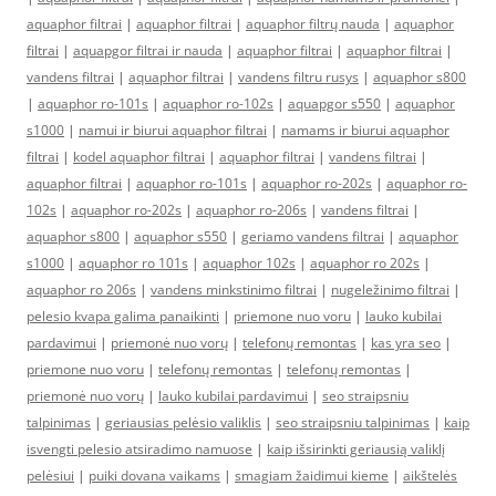
aquaphor filtrai
|
aquaphor filtrai
|
aquaphor filtrų nauda
|
aquaphor
filtrai
|
aquapgor filtrai ir nauda
|
aquaphor filtrai
|
aquaphor filtrai
|
vandens filtrai
|
aquaphor filtrai
|
vandens filtru rusys
|
aquaphor s800
|
aquaphor ro-101s
|
aquaphor ro-102s
|
aquapgor s550
|
aquaphor
s1000
|
namui ir biurui aquaphor filtrai
|
namams ir biurui aquaphor
filtrai
|
kodel aquaphor filtrai
|
aquaphor filtrai
|
vandens filtrai
|
aquaphor filtrai
|
aquaphor ro-101s
|
aquaphor ro-202s
|
aquaphor ro-
102s
|
aquaphor ro-202s
|
aquaphor ro-206s
|
vandens filtrai
|
aquaphor s800
|
aquaphor s550
|
geriamo vandens filtrai
|
aquaphor
s1000
|
aquaphor ro 101s
|
aquaphor 102s
|
aquaphor ro 202s
|
aquaphor ro 206s
|
vandens minkstinimo filtrai
|
nugeležinimo filtrai
|
pelesio kvapa galima panaikinti
|
priemone nuo voru
|
lauko kubilai
pardavimui
|
priemonė nuo vorų
|
telefonų remontas
|
kas yra seo
|
priemone nuo voru
|
telefonų remontas
|
telefonų remontas
|
priemonė nuo vorų
|
lauko kubilai pardavimui
|
seo straipsniu
talpinimas
|
geriausias pelėsio valiklis
|
seo straipsniu talpinimas
|
kaip
isvengti pelesio atsiradimo namuose
|
kaip išsirinkti geriausią valiklį
pelėsiui
|
puiki dovana vaikams
|
smagiam žaidimui kieme
|
aikštelės