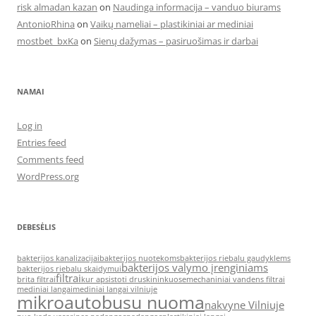
risk almadan kazan
on
Naudinga informacija – vanduo biurams
AntonioRhina
on
Vaikų nameliai – plastikiniai ar mediniai
mostbet_bxKa
on
Sienų dažymas – pasiruošimas ir darbai
NAMAI
Log in
Entries feed
Comments feed
WordPress.org
DEBESĖLIS
bakterijos kanalizacijai
bakterijos nuotekoms
bakterijos riebalu gaudyklems
bakterijos valymo įrenginiams
bakterijos riebalu skaidymui
filtrai
brita filtrai
kur apsistoti druskininkuose
mechaniniai vandens filtrai
mediniai langai
mediniai langai vilniuje
mikroautobusu nuoma
nakvyne Vilniuje