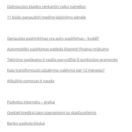
Dažniausios klaidos renkantis vaikų namelius
11 būdų panaudoti medinę laipiojimo sienelę
Geriausias pasirinkimas yra auto supirkimas – kodėl?
Automobilių supirkimas padeda išspręsti finansų trūkumą
Tekinimo paslaugos ir realūs pavyzdžiai iš sunkiosios pramonės
Kaip transformuoti užsakymų valdymą per 12 mėnesių?
Atbulinis osmosas ir nauda
Paskolos internetu – greitai
Greitieji kreditai tapo paprastesni su skaičiuoklėmis
Banko paskola būstui