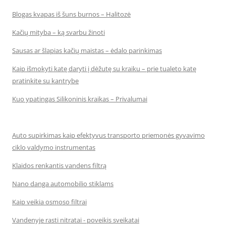
Blogas kvapas iš šuns burnos – Halitozė
Kačių mityba – ką svarbu žinoti
Sausas ar šlapias kačių maistas – ėdalo parinkimas
Kaip išmokyti katę daryti į dėžutę su kraiku – prie tualeto katę
pratinkite su kantrybe
Kuo ypatingas Silikoninis kraikas – Privalumai
Auto supirkimas kaip efektyvus transporto priemonės gyvavimo
ciklo valdymo instrumentas
Klaidos renkantis vandens filtrą
Nano danga automobilio stiklams
Kaip veikia osmoso filtrai
Vandenyje rasti nitratai - poveikis sveikatai