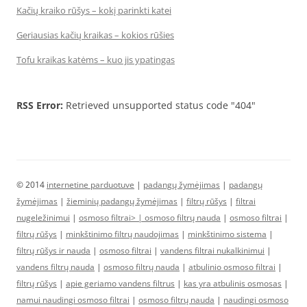
Kačių kraiko rūšys – kokį parinkti katei
Geriausias kačių kraikas – kokios rūšies
Tofu kraikas katėms – kuo jis ypatingas
RSS Error:
Retrieved unsupported status code "404"
© 2014
internetine parduotuve
|
padangų žymėjimas
|
padangų
žymėjimas
|
žieminių padangų žymėjimas
|
filtrų rūšys
|
filtrai
nugeležinimui
|
osmoso filtrai> |
osmoso filtrų nauda
|
osmoso filtrai
|
filtrų rūšys
|
minkštinimo filtrų naudojimas
|
minkštinimo sistema
|
filtrų rūšys ir nauda
|
osmoso filtrai
|
vandens filtrai nukalkinimui
|
vandens filtrų nauda
|
osmoso filtrų nauda
|
atbulinio osmoso filtrai
|
filtrų rūšys
|
apie geriamo vandens filtrus
|
kas yra atbulinis osmosas
|
namui naudingi osmoso filtrai
|
osmoso filtrų nauda
|
naudingi osmoso