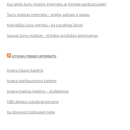
Kur pirkti šunų maistą: internetu ar fizinėje parduotuvėje?
Šunų maistas internetu – greita, patogu ir pigiau
Kokybiška šunų mityba – ką naudinga žinoti
Sausas šunų maistas – iš kokių produktų gaminamas
GYVUNU PREKES INTERNETU
Josera Classic katėms
Josera sterilizuotoms katėms
Josera maistas katėms – atsiliepimai
CBD aliejaus nauda gyvūnams
Ką dovanoti įsigijusiam katę