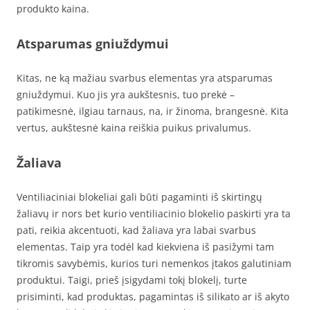
produkto kaina.
Atsparumas gniuždymui
Kitas, ne ką mažiau svarbus elementas yra atsparumas
gniuždymui. Kuo jis yra aukštesnis, tuo prekė –
patikimesnė, ilgiau tarnaus, na, ir žinoma, brangesnė. Kita
vertus, aukštesnė kaina reiškia puikus privalumus.
Žaliava
Ventiliaciniai blokeliai gali būti pagaminti iš skirtingų
žaliavų ir nors bet kurio ventiliacinio blokelio paskirti yra ta
pati, reikia akcentuoti, kad žaliava yra labai svarbus
elementas. Taip yra todėl kad kiekviena iš pasižymi tam
tikromis savybėmis, kurios turi nemenkos įtakos galutiniam
produktui. Taigi, prieš įsigydami tokį blokelį, turte
prisiminti, kad produktas, pagamintas iš silikato ar iš akyto