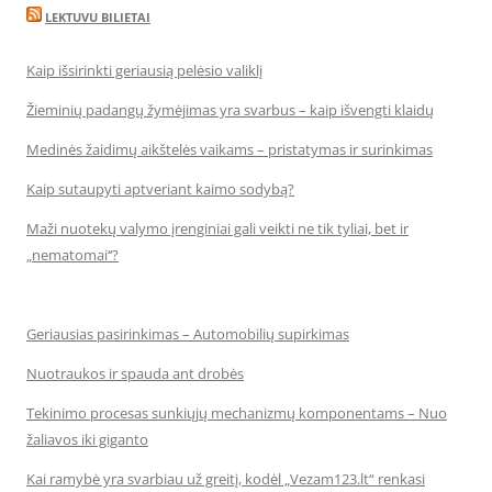
LEKTUVU BILIETAI
Kaip išsirinkti geriausią pelėsio valiklį
Žieminių padangų žymėjimas yra svarbus – kaip išvengti klaidų
Medinės žaidimų aikštelės vaikams – pristatymas ir surinkimas
Kaip sutaupyti aptveriant kaimo sodybą?
Maži nuotekų valymo įrenginiai gali veikti ne tik tyliai, bet ir
„nematomai‘‘?
Geriausias pasirinkimas – Automobilių supirkimas
Nuotraukos ir spauda ant drobės
Tekinimo procesas sunkiųjų mechanizmų komponentams – Nuo
žaliavos iki giganto
Kai ramybė yra svarbiau už greitį, kodėl „Vezam123.lt“ renkasi