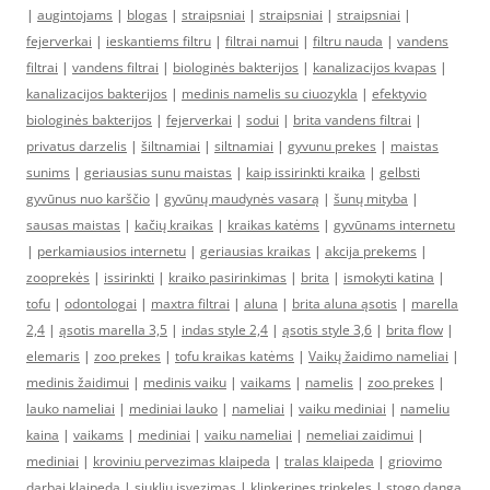
|
augintojams
|
blogas
|
straipsniai
|
straipsniai
|
straipsniai
|
fejerverkai
|
ieskantiems filtru
|
filtrai namui
|
filtru nauda
|
vandens
filtrai
|
vandens filtrai
|
biologinės bakterijos
|
kanalizacijos kvapas
|
kanalizacijos bakterijos
|
medinis namelis su ciuozykla
|
efektyvio
biologinės bakterijos
|
fejerverkai
|
sodui
|
brita vandens filtrai
|
privatus darzelis
|
šiltnamiai
|
siltnamiai
|
gyvunu prekes
|
maistas
sunims
|
geriausias sunu maistas
|
kaip issirinkti kraika
|
gelbsti
gyvūnus nuo karščio
|
gyvūnų maudynės vasarą
|
šunų mityba
|
sausas maistas
|
kačių kraikas
|
kraikas katėms
|
gyvūnams internetu
|
perkamiausios internetu
|
geriausias kraikas
|
akcija prekems
|
zooprekės
|
issirinkti
|
kraiko pasirinkimas
|
brita
|
ismokyti katina
|
tofu
|
odontologai
|
maxtra filtrai
|
aluna
|
brita aluna ąsotis
|
marella
2,4
|
ąsotis marella 3,5
|
indas style 2,4
|
ąsotis style 3,6
|
brita flow
|
elemaris
|
zoo prekes
|
tofu kraikas katėms
|
Vaikų žaidimo nameliai
|
medinis žaidimui
|
medinis vaiku
|
vaikams
|
namelis
|
zoo prekes
|
lauko nameliai
|
mediniai lauko
|
nameliai
|
vaiku mediniai
|
nameliu
kaina
|
vaikams
|
mediniai
|
vaiku nameliai
|
nemeliai zaidimui
|
mediniai
|
kroviniu pervezimas klaipeda
|
tralas klaipeda
|
griovimo
darbai klaipeda
|
siukliu isvezimas
|
klinkerines trinkeles
|
stogo danga