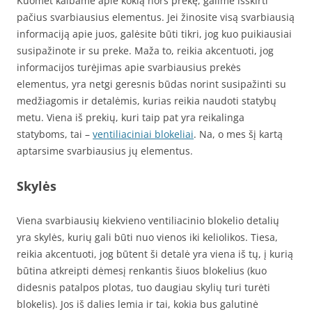
Kuomet kalbame apie kokią nors prekę, galime išskirti
pačius svarbiausius elementus. Jei žinosite visą svarbiausią
informaciją apie juos, galėsite būti tikri, jog kuo puikiausiai
susipažinote ir su preke. Maža to, reikia akcentuoti, jog
informacijos turėjimas apie svarbiausius prekės
elementus, yra netgi geresnis būdas norint susipažinti su
medžiagomis ir detalėmis, kurias reikia naudoti statybų
metu. Viena iš prekių, kuri taip pat yra reikalinga
statyboms, tai –
ventiliaciniai blokeliai
. Na, o mes šį kartą
aptarsime svarbiausius jų elementus.
Skylės
Viena svarbiausių kiekvieno ventiliacinio blokelio detalių
yra skylės, kurių gali būti nuo vienos iki keliolikos. Tiesa,
reikia akcentuoti, jog būtent ši detalė yra viena iš tų, į kurią
būtina atkreipti dėmesį renkantis šiuos blokelius (kuo
didesnis patalpos plotas, tuo daugiau skylių turi turėti
blokelis). Jos iš dalies lemia ir tai, kokia bus galutinė