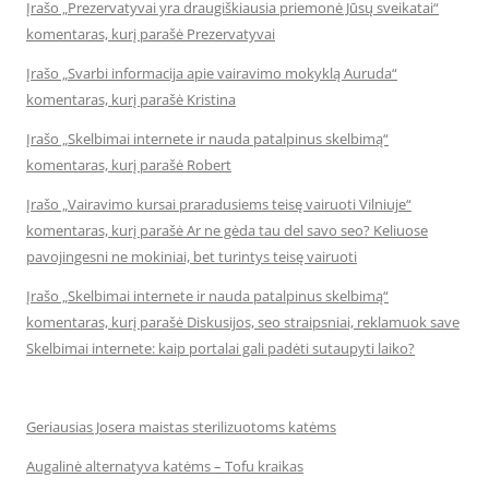
Įrašo „Prezervatyvai yra draugiškiausia priemonė Jūsų sveikatai“
komentaras, kurį parašė Prezervatyvai
Įrašo „Svarbi informacija apie vairavimo mokyklą Auruda“
komentaras, kurį parašė Kristina
Įrašo „Skelbimai internete ir nauda patalpinus skelbimą“
komentaras, kurį parašė Robert
Įrašo „Vairavimo kursai praradusiems teisę vairuoti Vilniuje“
komentaras, kurį parašė Ar ne gėda tau del savo seo? Keliuose
pavojingesni ne mokiniai, bet turintys teisę vairuoti
Įrašo „Skelbimai internete ir nauda patalpinus skelbimą“
komentaras, kurį parašė Diskusijos, seo straipsniai, reklamuok save
Skelbimai internete: kaip portalai gali padėti sutaupyti laiko?
Geriausias Josera maistas sterilizuotoms katėms
Augalinė alternatyva katėms – Tofu kraikas