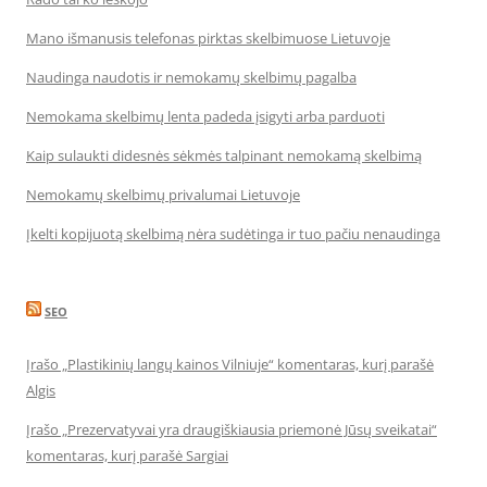
Mano išmanusis telefonas pirktas skelbimuose Lietuvoje
Naudinga naudotis ir nemokamų skelbimų pagalba
Nemokama skelbimų lenta padeda įsigyti arba parduoti
Kaip sulaukti didesnės sėkmės talpinant nemokamą skelbimą
Nemokamų skelbimų privalumai Lietuvoje
Įkelti kopijuotą skelbimą nėra sudėtinga ir tuo pačiu nenaudinga
SEO
Įrašo „Plastikinių langų kainos Vilniuje“ komentaras, kurį parašė
Algis
Įrašo „Prezervatyvai yra draugiškiausia priemonė Jūsų sveikatai“
komentaras, kurį parašė Sargiai