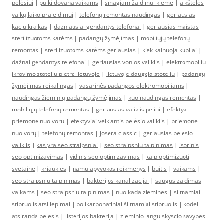
pelėsiui
|
puiki dovana vaikams
|
smagiam žaidimui kieme
|
aikštelės
vaikų laiko praleidimui
|
telefonų remontas naudingas
|
geriausias
kaciu kraikas
|
dazniausiai gendantys telefonai
|
geriausias maistas
sterilizuotoms katėms
|
padangų žymėjimas
|
mobiliųjų telefonų
remontas
|
sterilizuotoms katėms geriausias
|
kiek kainuoja kubilai
|
dažnai gendantys telefonai
|
geriausias vonios valiklis
|
elektromobiliu
ikrovimo stoteliu pletra lietuvoje
|
lietuvoje daugeja stoteliu
|
padangų
žymėjimas reikalingas
|
vasarinės padangos elektromobiliams
|
naudingas žieminių padangų žymėjimas
|
kuo naudingas remontas
|
mobiliųjų telefonų remontas
|
geriausias valiklis peliui
|
efektyvi
priemone nuo voru
|
efektyviai veikiantis pelėsio valiklis
|
priemonė
nuo vorų
|
telefonų remontas
|
josera classic
|
geriausias pelesio
valiklis
|
kas yra seo straipsniai
|
seo straipsniu talpinimas
|
isorinis
seo optimizavimas
|
vidinis seo optimizavimas
|
kaip optimizuoti
svetaine
|
kriaukles
|
namu apyvokos reikmenys
|
buitis
|
vaikams
|
seo straipsniu talpinimas
|
bakterijos kanalizacijai
|
saugus zaidimas
vaikams
|
seo straipsniu talpinimas
|
nuo kada ziemines
|
siltnamiai
stipruolis atsiliepimai
|
polikarbonatiniai šiltnamiai stipruolis
|
kodel
atsiranda pelesis
|
listerijos bakterija
|
zieminio langu skyscio savybes