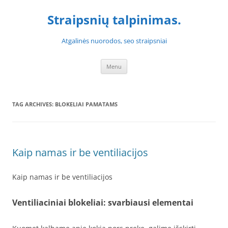
Skip
to
Straipsnių talpinimas.
content
Atgalinės nuorodos, seo straipsniai
Menu
TAG ARCHIVES:
BLOKELIAI PAMATAMS
Kaip namas ir be ventiliacijos
Kaip namas ir be ventiliacijos
Ventiliaciniai blokeliai: svarbiausi elementai