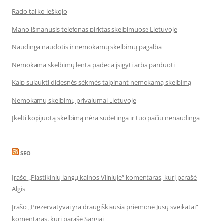
Rado tai ko ieškojo
Mano išmanusis telefonas pirktas skelbimuose Lietuvoje
Naudinga naudotis ir nemokamų skelbimų pagalba
Nemokama skelbimų lenta padeda įsigyti arba parduoti
Kaip sulaukti didesnės sėkmės talpinant nemokamą skelbimą
Nemokamų skelbimų privalumai Lietuvoje
Įkelti kopijuotą skelbimą nėra sudėtinga ir tuo pačiu nenaudinga
SEO
Įrašo „Plastikinių langų kainos Vilniuje“ komentaras, kurį parašė
Algis
Įrašo „Prezervatyvai yra draugiškiausia priemonė Jūsų sveikatai“
komentaras, kurį parašė Sargiai