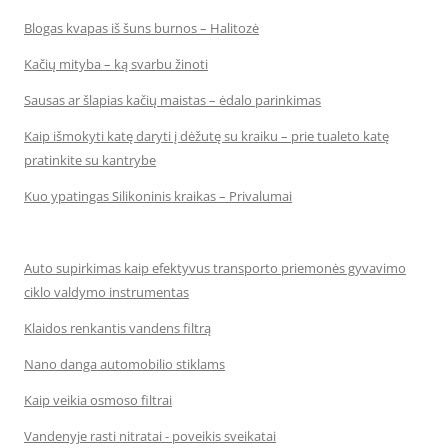
Blogas kvapas iš šuns burnos – Halitozė
Kačių mityba – ką svarbu žinoti
Sausas ar šlapias kačių maistas – ėdalo parinkimas
Kaip išmokyti katę daryti į dėžutę su kraiku – prie tualeto katę
pratinkite su kantrybe
Kuo ypatingas Silikoninis kraikas – Privalumai
Auto supirkimas kaip efektyvus transporto priemonės gyvavimo
ciklo valdymo instrumentas
Klaidos renkantis vandens filtrą
Nano danga automobilio stiklams
Kaip veikia osmoso filtrai
Vandenyje rasti nitratai - poveikis sveikatai