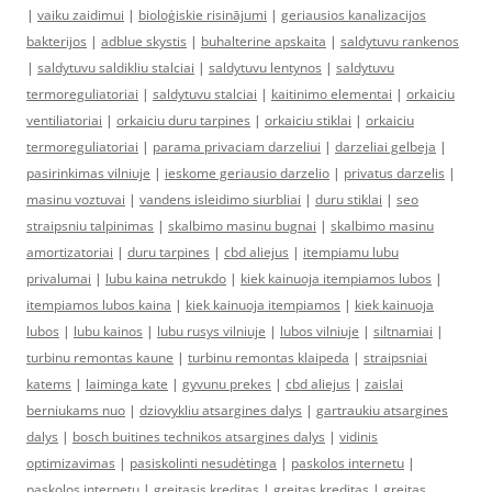
|
vaiku zaidimui
|
bioloģiskie risinājumi
|
geriausios kanalizacijos
bakterijos
|
adblue skystis
|
buhalterine apskaita
|
saldytuvu rankenos
|
saldytuvu saldikliu stalciai
|
saldytuvu lentynos
|
saldytuvu
termoreguliatoriai
|
saldytuvu stalciai
|
kaitinimo elementai
|
orkaiciu
ventiliatoriai
|
orkaiciu duru tarpines
|
orkaiciu stiklai
|
orkaiciu
termoreguliatoriai
|
parama privaciam darzeliui
|
darzeliai gelbeja
|
pasirinkimas vilniuje
|
ieskome geriausio darzelio
|
privatus darzelis
|
masinu voztuvai
|
vandens isleidimo siurbliai
|
duru stiklai
|
seo
straipsniu talpinimas
|
skalbimo masinu bugnai
|
skalbimo masinu
amortizatoriai
|
duru tarpines
|
cbd aliejus
|
itempiamu lubu
privalumai
|
lubu kaina netrukdo
|
kiek kainuoja itempiamos lubos
|
itempiamos lubos kaina
|
kiek kainuoja itempiamos
|
kiek kainuoja
lubos
|
lubu kainos
|
lubu rusys vilniuje
|
lubos vilniuje
|
siltnamiai
|
turbinu remontas kaune
|
turbinu remontas klaipeda
|
straipsniai
katems
|
laiminga kate
|
gyvunu prekes
|
cbd aliejus
|
zaislai
berniukams nuo
|
dziovykliu atsargines dalys
|
gartraukiu atsargines
dalys
|
bosch buitines technikos atsargines dalys
|
vidinis
optimizavimas
|
pasiskolinti nesudėtinga
|
paskolos internetu
|
paskolos internetu
|
greitasis kreditas
|
greitas kreditas
|
greitas