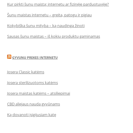
Kur pirkti šunų maistą: internetu ar fizinėje parduotuvėje?
Šunų maistas internetu – greita, patogu ir pigiau
Kokybiška šunų mityba – ką naudinga žinoti
Sausas šunų maistas – iš kokių produktų gaminamas
GYVUNU PREKES INTERNETU
Josera Classic katėms
Josera sterilizuotoms katėms
Josera maistas katėms – atsiliepimai
CBD aliejaus nauda gyvūnams
Ką dovanoti įsigijusiam katę