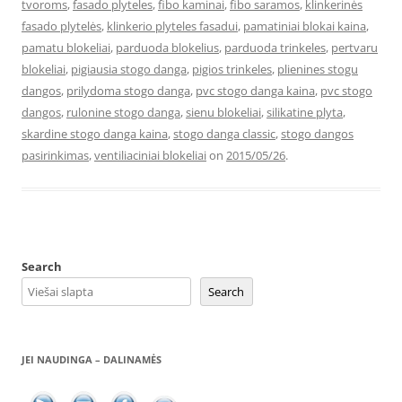
tvoroms
,
fasado plyteles
,
fibo kaminai
,
fibo saramos
,
klinkerinės
fasado plytelės
,
klinkerio plyteles fasadui
,
pamatiniai blokai kaina
,
pamatu blokeliai
,
parduoda blokelius
,
parduoda trinkeles
,
pertvaru
blokeliai
,
pigiausia stogo danga
,
pigios trinkeles
,
plienines stogu
dangos
,
prilydoma stogo danga
,
pvc stogo danga kaina
,
pvc stogo
dangos
,
rulonine stogo danga
,
sienu blokeliai
,
silikatine plyta
,
skardine stogo danga kaina
,
stogo danga classic
,
stogo dangos
pasirinkimas
,
ventiliaciniai blokeliai
on
2015/05/26
.
Search
Search
JEI NAUDINGA – DALINAMĖS