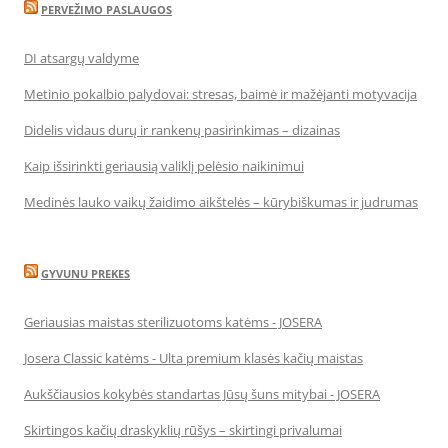
PERVEŽIMO PASLAUGOS
DI atsargų valdyme
Metinio pokalbio palydovai: stresas, baimė ir mažėjanti motyvacija
Didelis vidaus durų ir rankenų pasirinkimas – dizainas
Kaip išsirinkti geriausią valiklį pelėsio naikinimui
Medinės lauko vaikų žaidimo aikštelės – kūrybiškumas ir judrumas
GYVUNU PREKES
Geriausias maistas sterilizuotoms katėms - JOSERA
Josera Classic katėms - Ulta premium klasės kačių maistas
Aukščiausios kokybės standartas Jūsų šuns mitybai - JOSERA
Skirtingos kačių draskyklių rūšys – skirtingi privalumai