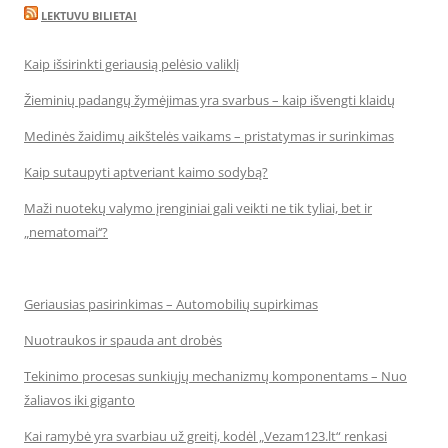
LEKTUVU BILIETAI
Kaip išsirinkti geriausią pelėsio valiklį
Žieminių padangų žymėjimas yra svarbus – kaip išvengti klaidų
Medinės žaidimų aikštelės vaikams – pristatymas ir surinkimas
Kaip sutaupyti aptveriant kaimo sodybą?
Maži nuotekų valymo įrenginiai gali veikti ne tik tyliai, bet ir
„nematomai‘‘?
Geriausias pasirinkimas – Automobilių supirkimas
Nuotraukos ir spauda ant drobės
Tekinimo procesas sunkiųjų mechanizmų komponentams – Nuo
žaliavos iki giganto
Kai ramybė yra svarbiau už greitį, kodėl „Vezam123.lt“ renkasi