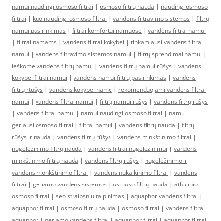
namui naudingi osmoso filtrai
|
osmoso filtrų nauda
|
naudingi osmoso
filtrai
|
kuo naudingi osmoso filtrai
|
vandens filtravimo sistemos
|
filtrų
namui pasirinkimas
|
filtrai komfortui namuose
|
vandens filtrai namui
|
filtrai namams
|
vandens filtrai kokybei
|
tinkamiausi vandens filtrai
namui
|
vandens filtravimo sistemos namui
|
filtrų sprendimai namui
|
ieškome vandens filtrų namui
|
vandens filtrų namui rūšys
|
vandens
kokybei filtrai namui
|
vandens namui filtrų pasirinkimas
|
vandens
filtrų rtūšys
|
vandens kokybei name
|
rekomenduojami vandens filtrai
namui
|
vandens filtrai namui
|
filtrų namui rūšys
|
vandens filtrų rūšys
|
vandens filtrai namui
|
namui naudingi osmoso filtrai
|
namui
geriausi osmoso filtrai
|
filtrai namui
|
vandens filtrų nauda
|
filtrų
rūšys ir nauda
|
vandens filtrų rūšys
|
vandens minkštinimo filtrai
|
nugeležinimo filtrų nauda
|
vandens filtrai nugeležinimui
|
vandens
minkštinimo filtrų nauda
|
vandens filtrų rūšys
|
nugeležinimo ir
vandens monkštinimo filtrai
|
vandens nukalkinimo filtrai
|
vandens
filtrai
|
geriamo vandens sistemos
|
osmoso filtrų nauda
|
atbulinio
osmoso filtrai
|
seo straipsniu talpinimas
|
aquaphor vandens filtrai
|
aquaphor filtrai
|
osmoso filtrų nauda
|
osmoso filtrai
|
vandens filtrai
aquaphor
|
geriamo vandens filtrai
|
aquaphor filtrai
|
aquaphor filtrai