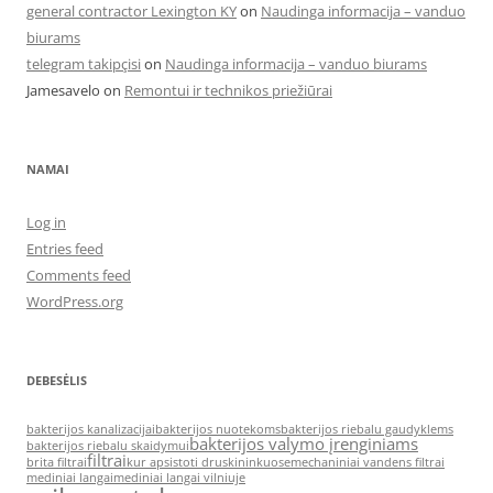
general contractor Lexington KY
on
Naudinga informacija – vanduo
biurams
telegram takipçisi
on
Naudinga informacija – vanduo biurams
Jamesavelo
on
Remontui ir technikos priežiūrai
NAMAI
Log in
Entries feed
Comments feed
WordPress.org
DEBESĖLIS
bakterijos kanalizacijai
bakterijos nuotekoms
bakterijos riebalu gaudyklems
bakterijos valymo įrenginiams
bakterijos riebalu skaidymui
filtrai
brita filtrai
kur apsistoti druskininkuose
mechaniniai vandens filtrai
mediniai langai
mediniai langai vilniuje