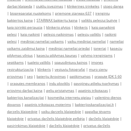
darbai klaipeda
|
siukliu isvezimas
|
klinkerines trinkeles
|
stogo danga
|
biopreparatai nuotekoms
|
priemone starwax 637
|
irenginiu
bakterijos kaina
|
STARWAX bakteriju kaina
|
valiklis pelesiui buityje
|
kaip isirinkti geriausia
|
klinkerio plytos
|
klinkeris
|
kaip panaikinti
pelesi
|
kaip naikinti
|
pelesio naikinimas
|
pelesių valiklis
|
naikinti
pelesi
|
mediniai nameliai vaikams
|
vaiku mediniai nameliai
|
nameliai
vaikams zaidimui kaina
|
mediniai nameliai priedai
|
toneriai
|
kaseciu
pildymas vilnius
|
kaseciu pildymas kaunas
|
valymo įrenginiams
|
septikams
|
tualeto valiklis
|
spausdintuvu kainos
|
imones
restrukturizacija
|
klinkeris
|
vestuviu fotografai
|
muro sienu
griovimas
|
seo
|
bateriju ikrovimas
|
patikimumas
|
orapute JDK S 60
|
oraputes membranos
|
indu ploviklis
|
pavojingu atlieku tvarkymas
|
griovimo darbai kaina
|
geliu pristatymas
|
apatinis trikotazas
|
bakterijos kanalizacijai
|
kosmetika internetu pigiau
|
valentino dienos
dovanos
|
apatinis trikotazas moterims
|
bakterijoskanalizacijai.lt
|
darzelis klaipedoje
|
vaiku darzelis klaipedoje
|
pagalba tėvams
klaipėdoje
|
privatus darželis klaipėdoje gelbėja
|
darželis klaipėdoje
|
pasirinkimas klaipėdoje
|
darželis klaipėdoje
|
privatus darželis