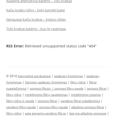
Augalinė alternatyva katėms – Tofu kraikas
Kačių kraiko rūšys – kokį parinkti katei
Geriausias kačių kraikas – kokios rūšies
Tofu kraikas katėms – kuo jis ypatingas
RSS Error:
Retrieved unsupported status code "404"
© 2014
internetine parduotuve
|
padangų žymėjimas
|
padangų
žymėjimas
|
žieminių padangų žymėjimas
|
filtrų rūšys
|
filtrai
nugeležinimui
|
osmoso filtrai> |
osmoso filtrų nauda
|
osmoso filtrai
|
filtrų rūšys
|
minkštinimo filtrų naudojimas
|
minkštinimo sistema
|
filtrų rūšys ir nauda
|
osmoso filtrai
|
vandens filtrai nukalkinimui
|
vandens filtrų nauda
|
osmoso filtrų nauda
|
atbulinio osmoso filtrai
|
filtrų rūšys
|
apie geriamo vandens filtrus
|
kas yra atbulinis osmosas
|