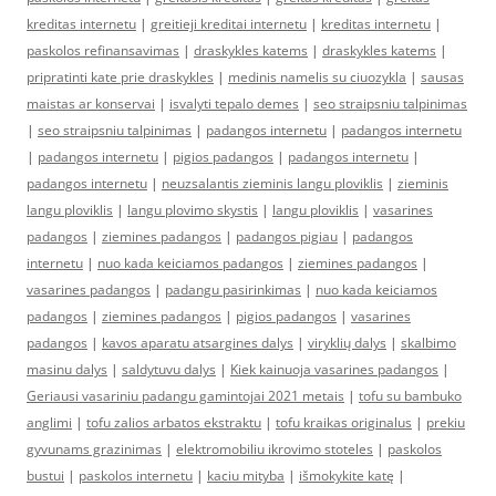
kreditas internetu
|
greitieji kreditai internetu
|
kreditas internetu
|
paskolos refinansavimas
|
draskykles katems
|
draskykles katems
|
pripratinti kate prie draskykles
|
medinis namelis su ciuozykla
|
sausas
maistas ar konservai
|
isvalyti tepalo demes
|
seo straipsniu talpinimas
|
seo straipsniu talpinimas
|
padangos internetu
|
padangos internetu
|
padangos internetu
|
pigios padangos
|
padangos internetu
|
padangos internetu
|
neuzsalantis zieminis langu ploviklis
|
zieminis
langu ploviklis
|
langu plovimo skystis
|
langu ploviklis
|
vasarines
padangos
|
ziemines padangos
|
padangos pigiau
|
padangos
internetu
|
nuo kada keiciamos padangos
|
ziemines padangos
|
vasarines padangos
|
padangu pasirinkimas
|
nuo kada keiciamos
padangos
|
ziemines padangos
|
pigios padangos
|
vasarines
padangos
|
kavos aparatu atsargines dalys
|
viryklių dalys
|
skalbimo
masinu dalys
|
saldytuvu dalys
|
Kiek kainuoja vasarines padangos
|
Geriausi vasariniu padangu gamintojai 2021 metais
|
tofu su bambuko
anglimi
|
tofu zalios arbatos ekstraktu
|
tofu kraikas originalus
|
prekiu
gyvunams grazinimas
|
elektromobiliu ikrovimo stoteles
|
paskolos
bustui
|
paskolos internetu
|
kaciu mityba
|
išmokykite katę
|