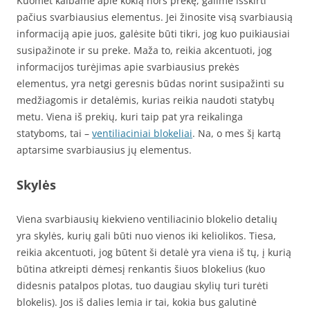
Kuomet kalbame apie kokią nors prekę, galime išskirti
pačius svarbiausius elementus. Jei žinosite visą svarbiausią
informaciją apie juos, galėsite būti tikri, jog kuo puikiausiai
susipažinote ir su preke. Maža to, reikia akcentuoti, jog
informacijos turėjimas apie svarbiausius prekės
elementus, yra netgi geresnis būdas norint susipažinti su
medžiagomis ir detalėmis, kurias reikia naudoti statybų
metu. Viena iš prekių, kuri taip pat yra reikalinga
statyboms, tai –
ventiliaciniai blokeliai
. Na, o mes šį kartą
aptarsime svarbiausius jų elementus.
Skylės
Viena svarbiausių kiekvieno ventiliacinio blokelio detalių
yra skylės, kurių gali būti nuo vienos iki keliolikos. Tiesa,
reikia akcentuoti, jog būtent ši detalė yra viena iš tų, į kurią
būtina atkreipti dėmesį renkantis šiuos blokelius (kuo
didesnis patalpos plotas, tuo daugiau skylių turi turėti
blokelis). Jos iš dalies lemia ir tai, kokia bus galutinė