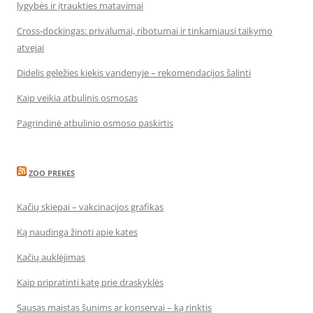
lygybės ir įtraukties matavimai
Cross-dockingas: privalumai, ribotumai ir tinkamiausi taikymo
atvejai
Didelis geležies kiekis vandenyje – rekomendacijos šalinti
Kaip veikia atbulinis osmosas
Pagrindinė atbulinio osmoso paskirtis
ZOO PREKES
Kačių skiepai – vakcinacijos grafikas
Ką naudinga žinoti apie kates
Kačių auklėjimas
Kaip pripratinti katę prie draskyklės
Sausas maistas šunims ar konservai – ką rinktis