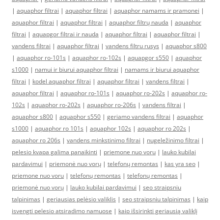
|
aquaphor filtrai
|
aquaphor filtrai
|
aquaphor namams ir pramonei
|
aquaphor filtrai
|
aquaphor filtrai
|
aquaphor filtrų nauda
|
aquaphor
filtrai
|
aquapgor filtrai ir nauda
|
aquaphor filtrai
|
aquaphor filtrai
|
vandens filtrai
|
aquaphor filtrai
|
vandens filtru rusys
|
aquaphor s800
|
aquaphor ro-101s
|
aquaphor ro-102s
|
aquapgor s550
|
aquaphor
s1000
|
namui ir biurui aquaphor filtrai
|
namams ir biurui aquaphor
filtrai
|
kodel aquaphor filtrai
|
aquaphor filtrai
|
vandens filtrai
|
aquaphor filtrai
|
aquaphor ro-101s
|
aquaphor ro-202s
|
aquaphor ro-
102s
|
aquaphor ro-202s
|
aquaphor ro-206s
|
vandens filtrai
|
aquaphor s800
|
aquaphor s550
|
geriamo vandens filtrai
|
aquaphor
s1000
|
aquaphor ro 101s
|
aquaphor 102s
|
aquaphor ro 202s
|
aquaphor ro 206s
|
vandens minkstinimo filtrai
|
nugeležinimo filtrai
|
pelesio kvapa galima panaikinti
|
priemone nuo voru
|
lauko kubilai
pardavimui
|
priemonė nuo vorų
|
telefonų remontas
|
kas yra seo
|
priemone nuo voru
|
telefonų remontas
|
telefonų remontas
|
priemonė nuo vorų
|
lauko kubilai pardavimui
|
seo straipsniu
talpinimas
|
geriausias pelėsio valiklis
|
seo straipsniu talpinimas
|
kaip
isvengti pelesio atsiradimo namuose
|
kaip išsirinkti geriausią valiklį