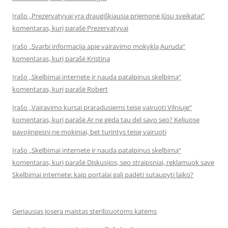
Įrašo „Prezervatyvai yra draugiškiausia priemonė Jūsų sveikatai“
komentaras, kurį parašė Prezervatyvai
Įrašo „Svarbi informacija apie vairavimo mokyklą Auruda“
komentaras, kurį parašė Kristina
Įrašo „Skelbimai internete ir nauda patalpinus skelbimą“
komentaras, kurį parašė Robert
Įrašo „Vairavimo kursai praradusiems teisę vairuoti Vilniuje“
komentaras, kurį parašė Ar ne gėda tau del savo seo? Keliuose
pavojingesni ne mokiniai, bet turintys teisę vairuoti
Įrašo „Skelbimai internete ir nauda patalpinus skelbimą“
komentaras, kurį parašė Diskusijos, seo straipsniai, reklamuok save
Skelbimai internete: kaip portalai gali padėti sutaupyti laiko?
Geriausias Josera maistas sterilizuotoms katėms