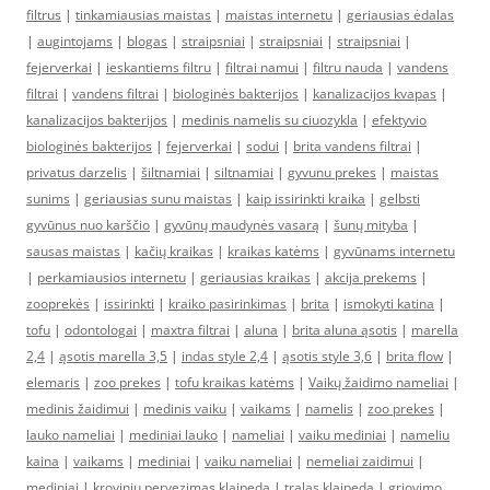
filtrus
|
tinkamiausias maistas
|
maistas internetu
|
geriausias ėdalas
|
augintojams
|
blogas
|
straipsniai
|
straipsniai
|
straipsniai
|
fejerverkai
|
ieskantiems filtru
|
filtrai namui
|
filtru nauda
|
vandens
filtrai
|
vandens filtrai
|
biologinės bakterijos
|
kanalizacijos kvapas
|
kanalizacijos bakterijos
|
medinis namelis su ciuozykla
|
efektyvio
biologinės bakterijos
|
fejerverkai
|
sodui
|
brita vandens filtrai
|
privatus darzelis
|
šiltnamiai
|
siltnamiai
|
gyvunu prekes
|
maistas
sunims
|
geriausias sunu maistas
|
kaip issirinkti kraika
|
gelbsti
gyvūnus nuo karščio
|
gyvūnų maudynės vasarą
|
šunų mityba
|
sausas maistas
|
kačių kraikas
|
kraikas katėms
|
gyvūnams internetu
|
perkamiausios internetu
|
geriausias kraikas
|
akcija prekems
|
zooprekės
|
issirinkti
|
kraiko pasirinkimas
|
brita
|
ismokyti katina
|
tofu
|
odontologai
|
maxtra filtrai
|
aluna
|
brita aluna ąsotis
|
marella
2,4
|
ąsotis marella 3,5
|
indas style 2,4
|
ąsotis style 3,6
|
brita flow
|
elemaris
|
zoo prekes
|
tofu kraikas katėms
|
Vaikų žaidimo nameliai
|
medinis žaidimui
|
medinis vaiku
|
vaikams
|
namelis
|
zoo prekes
|
lauko nameliai
|
mediniai lauko
|
nameliai
|
vaiku mediniai
|
nameliu
kaina
|
vaikams
|
mediniai
|
vaiku nameliai
|
nemeliai zaidimui
|
mediniai
|
kroviniu pervezimas klaipeda
|
tralas klaipeda
|
griovimo