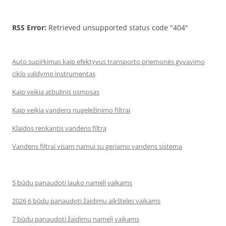
RSS Error:
Retrieved unsupported status code "404"
Auto supirkimas kaip efektyvus transporto priemonės gyvavimo
ciklo valdymo instrumentas
Kaip veikia atbulinis osmosas
Kaip veikia vandens nugeležinimo filtrai
Klaidos renkantis vandens filtrą
Vandens filtrai visam namui su geriamo vandens sistema
5 būdų panaudoti lauko namelį vaikams
2026 6 būdų panaudoti žaidimų aikšteles vaikams
7 būdų panaudoti žaidimų namelį vaikams