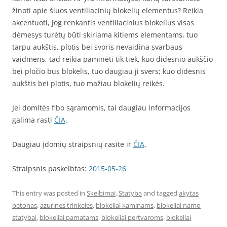
žinoti apie šiuos ventiliacinių blokelių elementus? Reikia
akcentuoti, jog renkantis ventiliacinius blokelius visas
dėmesys turėtų būti skiriama kitiems elementams, tuo
tarpu aukštis, plotis bei svoris nevaidina svarbaus
vaidmens, tad reikia paminėti tik tiek, kuo didesnio aukščio
bei pločio bus blokelis, tuo daugiau ji svers; kuo didesnis
aukštis bei plotis, tuo mažiau blokelių reikės.
Jei domitės fibo sąramomis, tai daugiau informacijos
galima rasti
ČIA
.
Daugiau įdomių straipsnių rasite ir
ČIA
.
Straipsnis paskelbtas:
2015-05-26
This entry was posted in
Skelbimai
,
Statyba
and tagged
akytas
betonas
,
azurines trinkeles
,
blokeliai kaminams
,
blokeliai namo
statybai
,
blokeliai pamatams
,
blokeliai pertvaroms
,
blokeliai