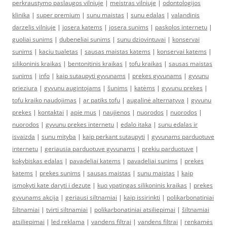
perkraustymo paslaugos vilniuje
|
meistras vilniuje
|
odontologijos
klinika
|
super premium
|
sunu maistas
|
sunu edalas
|
valandinis
darzelis vilniuje
|
josera katems
|
josera sunims
|
paskolos internetu
|
guoliai sunims
|
dubeneliai sunims
|
sunu dziovintuvai
|
konservai
sunims
|
kaciu tualetas
|
sausas maistas katems
|
konservai katems
|
silikoninis kraikas
|
bentonitinis kraikas
|
tofu kraikas
|
sausas maistas
sunims
|
info
|
kaip sutaupyti gyvunams
|
prekes gyvunams
|
gyvunu
prieziura
|
gyvunu augintojams
|
šunims
|
katėms
|
gyvunu prekes
|
tofu kraiko naudojimas
|
ar patiks tofu
|
augalinė alternatyva
|
gyvunu
prekes
|
kontaktai
|
apie mus
|
naujienos
|
nuorodos
|
nuorodos
|
nuorodos
|
gyvunu prekes internetu
|
edalo itaka
|
sunu edalas ir
isvaizda
|
sunu mityba
|
kaip perkant sutaupyti
|
gyvunams parduotuve
internetu
|
geriausia parduotuve gyvunams
|
prekiu parduotuve
|
kokybiskas edalas
|
pavadeliai katems
|
pavadeliai sunims
|
prekes
katems
|
prekes sunims
|
sausas maistas
|
sunu maistas
|
kaip
ismokyti kate daryti i dezute
|
kuo ypatingas silikoninis kraikas
|
prekes
gyvunams akcija
|
geriausi siltnamiai
|
kaip issirinkti
|
polikarbonatiniai
šiltnamiai
|
tvirti siltnamiai
|
polikarbonatiniai atsiliepimai
|
šiltnamiai
atsiliepimai
|
led reklama
|
vandens filtrai
|
vandens filtrai
|
renkamės