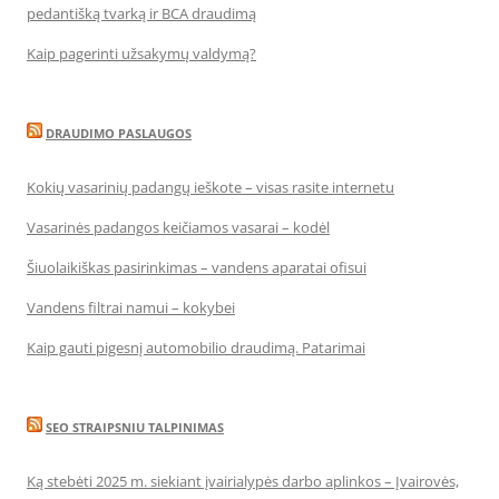
pedantišką tvarką ir BCA draudimą
Kaip pagerinti užsakymų valdymą?
DRAUDIMO PASLAUGOS
Kokių vasarinių padangų ieškote – visas rasite internetu
Vasarinės padangos keičiamos vasarai – kodėl
Šiuolaikiškas pasirinkimas – vandens aparatai ofisui
Vandens filtrai namui – kokybei
Kaip gauti pigesnį automobilio draudimą. Patarimai
SEO STRAIPSNIU TALPINIMAS
Ką stebėti 2025 m. siekiant įvairialypės darbo aplinkos – Įvairovės,