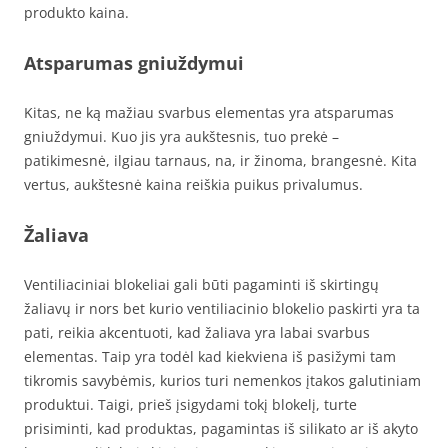
produkto kaina.
Atsparumas gniuždymui
Kitas, ne ką mažiau svarbus elementas yra atsparumas
gniuždymui. Kuo jis yra aukštesnis, tuo prekė –
patikimesnė, ilgiau tarnaus, na, ir žinoma, brangesnė. Kita
vertus, aukštesnė kaina reiškia puikus privalumus.
Žaliava
Ventiliaciniai blokeliai gali būti pagaminti iš skirtingų
žaliavų ir nors bet kurio ventiliacinio blokelio paskirti yra ta
pati, reikia akcentuoti, kad žaliava yra labai svarbus
elementas. Taip yra todėl kad kiekviena iš pasižymi tam
tikromis savybėmis, kurios turi nemenkos įtakos galutiniam
produktui. Taigi, prieš įsigydami tokį blokelį, turte
prisiminti, kad produktas, pagamintas iš silikato ar iš akyto