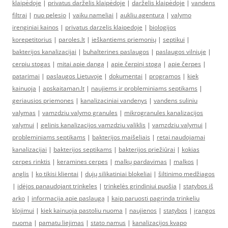
klaipėdoje
|
privatus darželis klaipėdoje
|
darželis klaipėdoje
|
vandens
filtrai
|
nuo pelesio
|
vaiku nameliai
|
aukliu agentura
|
valymo
irenginiai kainos
|
privatus darzelis klaipedoje
|
biologijos
korepetitorius
|
paroles.lt
|
ieškantiems priemonių
|
septikui
|
bakterijos kanalizacijai
|
buhalterines paslaugos
|
paslaugos vilniuje
|
cerpiu stogas
|
mitai apie dangą
|
apie čerpinį stogą
|
apie čerpes
|
patarimai
|
paslaugos Lietuvoje
|
dokumentai
|
programos
|
kiek
kainuoja
|
apskaitaman.lt
|
naujiems ir probleminiams septikams
|
geriausios priemones
|
kanalizaciniai vandenys
|
vandens suliniu
valymas
|
vamzdziu valymo granules
|
mikrogranules kanalizacijos
valymui
|
gelinis kanalizacijos vamzdziu valiklis
|
vamzdziu valymui
|
probleminiams septikams
|
bakterijos maišeliais
|
retai naudojamai
kanalizacijai
|
bakterijos septikams
|
bakterijos priežiūrai
|
kokias
cerpes rinktis
|
keramines cerpes
|
malkų pardavimas
|
malkos
|
anglis
|
ko tikisi klientai
|
dujų silikatiniai blokeliai
|
šiltinimo medžiagos
|
idėjos panaudojant trinkeles
|
trinkelės grindiniui puošia
|
statybos iš
arko
|
informacija apie paslaugą
|
kaip paruosti pagrinda trinkeliu
klojimui
|
kiek kainuoja pastoliu nuoma
|
naujienos
|
statybos
|
įrangos
nuoma
|
pamatu liejimas
|
stato namus
|
kanalizacijos kvapo