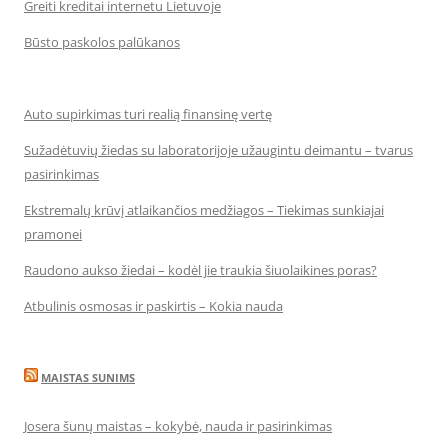
Greiti kreditai internetu Lietuvoje
Būsto paskolos palūkanos
Auto supirkimas turi realią finansinę vertę
Sužadėtuvių žiedas su laboratorijoje užaugintu deimantu – tvarus
pasirinkimas
Ekstremalų krūvį atlaikančios medžiagos – Tiekimas sunkiajai
pramonei
Raudono aukso žiedai – kodėl jie traukia šiuolaikines poras?
Atbulinis osmosas ir paskirtis – Kokia nauda
MAISTAS SUNIMS
Josera šunų maistas – kokybė, nauda ir pasirinkimas