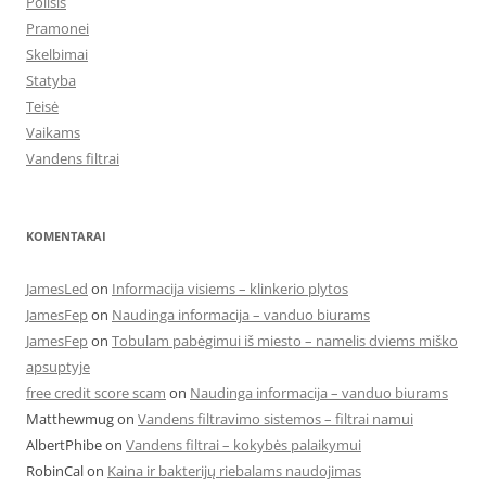
Poilsis
Pramonei
Skelbimai
Statyba
Teisė
Vaikams
Vandens filtrai
KOMENTARAI
JamesLed
on
Informacija visiems – klinkerio plytos
JamesFep
on
Naudinga informacija – vanduo biurams
JamesFep
on
Tobulam pabėgimui iš miesto – namelis dviems miško
apsuptyje
free credit score scam
on
Naudinga informacija – vanduo biurams
Matthewmug
on
Vandens filtravimo sistemos – filtrai namui
AlbertPhibe
on
Vandens filtrai – kokybės palaikymui
RobinCal
on
Kaina ir bakterijų riebalams naudojimas