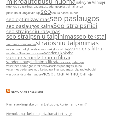
mikroautobusu nuoma
nakvyne Vilniuje
nuo kada vasarines padangos
padangos
plastikiniai langai
seo
plastikiniai langai vilniuje
seo kaina
seo kainos
seo paslaugos
seo optimizavimas
Seo straipsniai
seo paslaugos kaina
seo straipsniu rasymas
seo straipsniu talpinimas
seo tekstai
straipsniu talpinimas
skelbimai nemokamai
vandens filtrai
vairavimo mokykla
vairavimo mokyklos vilniuje
vandens kokybe
vandens filtravimo sistemos
vandens minkstinimo filtrai
vandens nugeležinimo filtrai
vasarines padangos
vasarines padangos internetu
vasarines padangos kaina
vasarines padangos nuo kada
vasarines padangos pigiau
viesbuciai
viesbuciai vilniuje
viesbuciai druskininkuose
vilniuje
NEMOKAMI SKELBIMAI
Kam naudingi skelbimai Lietuvoje, kurie nemokami?
Nemokamų skelbimų privalumai Lietuvoje