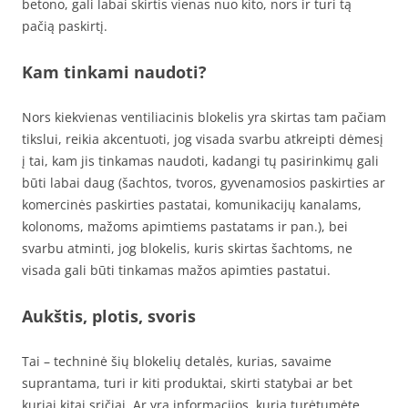
betono, gali labai skirtis vienas nuo kito, nors ir turi tą
pačią paskirtį.
Kam tinkami naudoti?
Nors kiekvienas ventiliacinis blokelis yra skirtas tam pačiam
tikslui, reikia akcentuoti, jog visada svarbu atkreipti dėmesį
į tai, kam jis tinkamas naudoti, kadangi tų pasirinkimų gali
būti labai daug (šachtos, tvoros, gyvenamosios paskirties ar
komercinės paskirties pastatai, komunikacijų kanalams,
kolonoms, mažoms apimtiems pastatams ir pan.), bei
svarbu atminti, jog blokelis, kuris skirtas šachtoms, ne
visada gali būti tinkamas mažos apimties pastatui.
Aukštis, plotis, svoris
Tai – techninė šių blokelių detalės, kurias, savaime
suprantama, turi ir kiti produktai, skirti statybai ar bet
kuriai kitai sričiai. Ar yra informacijos, kurią turėtumėte