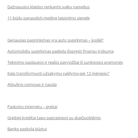
Dažniausios klaidos renkantis vaikų namelius
11 būdų panaudoti medinę laipiojimo sienelę
Geriausias pasirinkimas yra auto supirkimas – kodėl?
Automobilių supirkimas padeda išspręsti finansų trūkumą
Tekinimo paslaugos ir realūs pavyzdžiai iš sunkiosios pramonės
Kaip transformuoti užsakymų valdymą per 12 mėnesių?
Atbulinis osmosas ir nauda
Paskolos internetu – greitai
Greitieji kreditai tapo paprastesni su skaičiuoklėmis
Banko paskola būstui